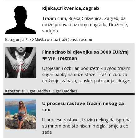
Mira
Rijeka,Crikvenica,Zagreb
Čekam tvoj poziv!
Tražim curu, Rijeka,Crikvenica, Zagreb, da
Tel:
064/677-677
- Kod: #72
može putovati uz moju nagradu, Druženje,
tel:0,93€ - mob:1,12€ min
sockjob.
Kategorija:
Sex
Muška osoba traži žensku osobu
Financirao bi djevojku sa 3000 EUR/mj
❤️ VIP Tretman
Uspješan i ozbiljan poduzetnik 37god tražim
sugar babby na duže staze. Tražim curu za
druženje, zabavu, izlaske, putovanja i druge
lijepe stvari na obostranu korist. Ako si
Kategorija:
Sugar Daddy
Sugar Daddies
otvorena, komunikativna, zgodna i atraktivna
javi se na moj email:
U procesu rastave trazim nekog za
markodalic37@gmail.com
sex
U procesu rastave , trazim nekog da isproba
sa mnom ono sto nisam mogla i smjela do
sada