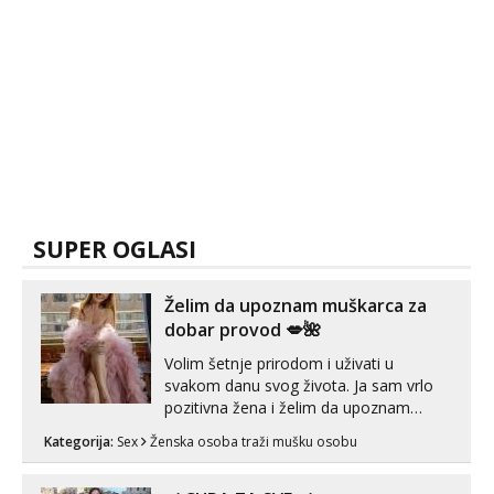
SUPER OGLASI
Želim da upoznam muškarca za
dobar provod 💋🌺
Volim šetnje prirodom i uživati u
svakom danu svog života. Ja sam vrlo
pozitivna žena i želim da upoznam
muškarca za dobar provod, naravno
Kategorija:
Sex
Ženska osoba traži mušku osobu
može i nešto više.💋🌺 Klikni na link
ispod i nadji me tamo, cekam te!