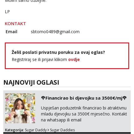
Molim samo ozbiljne.
Obavijesti me kada se oslobodi
LP
Vanesa
Čekam tvoj poziv!
KONTAKT
Tel:
064/677-677
- Kod: #74
Email
sbtomo0489@gmail.com
tel:0,93€ - mob:1,12€ min
Lili
Čekam tvoj poziv!
Želiš poslati privatnu poruku za ovaj oglas?
Registriraj se ili prijavi klikom
ovdje
Tel:
064/677-677
- Kod: #128
tel:0,93€ - mob:1,12€ min
Ivančica
NAJNOVIJI OGLASI
Čekam tvoj poziv!
Tel:
064/677-677
- Kod: #108
🌹Financirao bi djevojku sa 3500€/mj🌹
tel:0,93€ - mob:1,12€ min
Uspješan poduzetnik financirao bi atraktivnu
Anđela
mladu djevojku sa 3500€ mjesečno. Kontakt
Čekam tvoj poziv!
na whatsapp ili email
Tel:
064/677-677
- Kod: #142
tel:0,93€ - mob:1,12€ min
Kategorija:
Sugar Daddy
Sugar Daddies