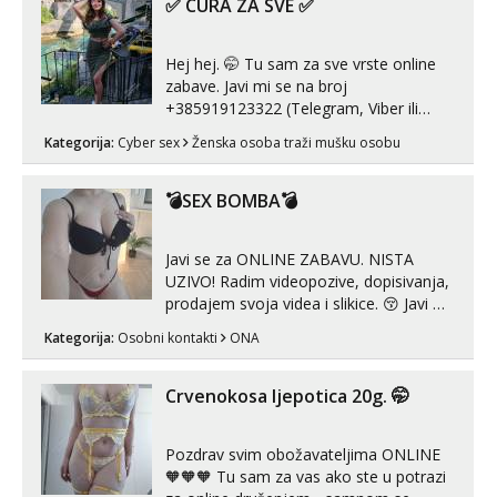
✅ CURA ZA SVE ✅
Hej hej. 🤭 Tu sam za sve vrste online
zabave. Javi mi se na broj
+385919123322 (Telegram, Viber ili
Whatsapp). 🤙 NE javljaj se na uzivo.
Kategorija:
Cyber sex
Ženska osoba traži mušku osobu
Hvala.
💣SEX BOMBA💣
Javi se za ONLINE ZABAVU. NISTA
UZIVO! Radim videopozive, dopisivanja,
prodajem svoja videa i slikice. 😚 Javi mi
se porukom na Whatsupp, Viber ili
Kategorija:
Osobni kontakti
ONA
Telegram. +385 91 723 0045
Crvenokosa ljepotica 20g. 🤭
Pozdrav svim obožavateljima ONLINE
🧡🧡🧡 Tu sam za vas ako ste u potrazi