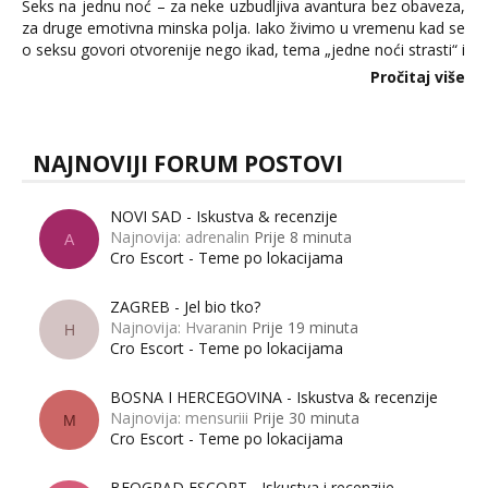
Seks na jednu noć – za neke uzbudljiva avantura bez obaveza,
za druge emotivna minska polja. Iako živimo u vremenu kad se
o seksu govori otvorenije nego ikad, tema „jedne noći strasti“ i
dalje izaziva burne rasprave. Što zapravo misle žene, a što
Pročitaj više
muškarci? Jesu...
NAJNOVIJI FORUM POSTOVI
NOVI SAD - Iskustva & recenzije
Najnovija: adrenalin
Prije 8 minuta
A
Cro Escort - Teme po lokacijama
ZAGREB - Jel bio tko?
Najnovija: Hvaranin
Prije 19 minuta
H
Cro Escort - Teme po lokacijama
BOSNA I HERCEGOVINA - Iskustva & recenzije
Najnovija: mensuriii
Prije 30 minuta
M
Cro Escort - Teme po lokacijama
BEOGRAD ESCORT - Iskustva i recenzije