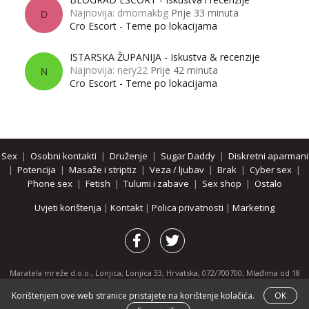
Najnovija: dmomakbg
Prije 33 minuta
D
Cro Escort - Teme po lokacijama
ISTARSKA ŽUPANIJA - Iskustva & recenzije
Najnovija: nery22
Prije 42 minuta
N
Cro Escort - Teme po lokacijama
Sex
|
Osobni kontakti
|
Druženje
|
Sugar Daddy
|
Diskretni aparmani
|
Potencija
|
Masaže i striptiz
|
Veza / ljubav
|
Brak
|
Cyber sex
|
Phone sex
|
Fetish
|
Tulumi i zabave
|
Sex shop
|
Ostalo
Uvjeti korištenja
|
Kontakt
|
Polica privatnosti
|
Marketing
Maratela mreže d.o.o., Lonjica, Lonjica 33, Hrvatska, 072/700700, Mlađima od 18
godina zabranjeno je pregledavanje stranice i svih njenih dijelova.
Korištenjem ove web stranice pristajete na korištenje kolačića.
OK
Partnerski portali:
osobnikontakti.com
|
hotline.hr
|
ThePornDude.com