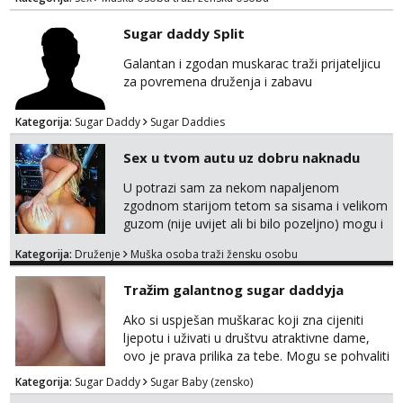
slavonije i zainteresirana da te punim negdje
u mraku u tvom autu javi se na whatsapp
Sugar daddy Split
porukom 098 199 1895.
Galantan i zgodan muskarac traži prijateljicu
za povremena druženja i zabavu
Kategorija:
Sugar Daddy
Sugar Daddies
Sex u tvom autu uz dobru naknadu
U potrazi sam za nekom napaljenom
zgodnom starijom tetom sa sisama i velikom
guzom (nije uvijet ali bi bilo pozeljno) mogu i
mladje djevojke kojima nije bitan izgled vec
Kategorija:
Druženje
Muška osoba traži žensku osobu
dobra zabava uz naknadu, trazim neku koja
bi dosla po mene da se odemo seksat
Tražim galantnog sugar daddyja
negdje u mrak, prije seksa dobijes odmah na
ruke, molim samo ozbiljne da se javljaju one
Ako si uspješan muškarac koji zna cijeniti
koje se pale na seks po mracnim parkinzima,
ljepotu i uživati u društvu atraktivne dame,
sumarcima itd be...
ovo je prava prilika za tebe. Mogu se pohvaliti
prekrasnim licem, dugom, njegovanom
Kategorija:
Sugar Daddy
Sugar Baby (zensko)
kosom i fit figurom. Moje grudi su broj 4,a