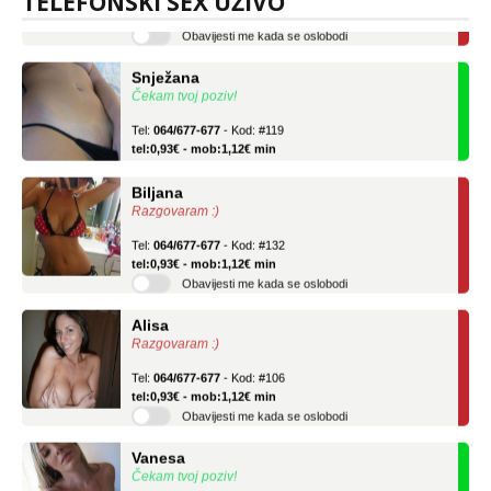
TELEFONSKI SEX UŽIVO
Obavijesti me kada se oslobodi
Snježana
Čekam tvoj poziv!
Tel:
064/677-677
- Kod: #119
tel:0,93€ - mob:1,12€ min
Biljana
Razgovaram :)
Tel:
064/677-677
- Kod: #132
tel:0,93€ - mob:1,12€ min
Obavijesti me kada se oslobodi
Alisa
Razgovaram :)
Tel:
064/677-677
- Kod: #106
tel:0,93€ - mob:1,12€ min
Obavijesti me kada se oslobodi
Vanesa
Čekam tvoj poziv!