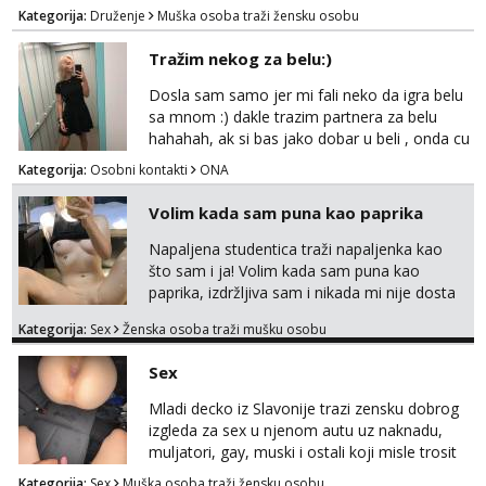
u, a ne želiš plaćati sobu i tako malo uštedjeti,
Kategorija:
Druženje
Muška osoba traži žensku osobu
javi se na mail.
Tražim nekog za belu:)
Dosla sam samo jer mi fali neko da igra belu
sa mnom :) dakle trazim partnera za belu
hahahah, ak si bas jako dobar u beli , onda cu
razmislit za dalje Klikni na link ispod i nadji me
Kategorija:
Osobni kontakti
ONA
tamo, cekam te!
Volim kada sam puna kao paprika
Napaljena studentica traži napaljenka kao
što sam i ja! Volim kada sam puna kao
paprika, izdržljiva sam i nikada mi nije dosta
seksa. Volim grubi seks i više puta dnevno
Kategorija:
Sex
Ženska osoba traži mušku osobu
bilo kad i bilo gdje zato se javi što prije da
me isprobaš Klikni na link ispod i nadji me
Sex
tamo, cekam te!
Mladi decko iz Slavonije trazi zensku dobrog
izgleda za sex u njenom autu uz naknadu,
muljatori, gay, muski i ostali koji misle trosit
vrijeme na pisanje mogu zaobic oglas, ako si
Kategorija:
Sex
Muška osoba traži žensku osobu