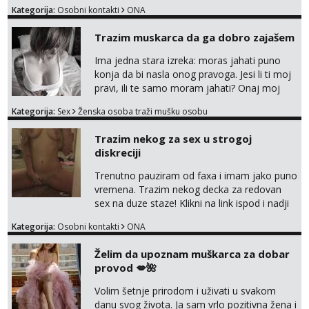
Kategorija:
Osobni kontakti
ONA
Trazim muskarca da ga dobro zajašem
Ima jedna stara izreka: moras jahati puno
konja da bi nasla onog pravoga. Jesi li ti moj
pravi, ili te samo moram jahati? Onaj moj
bivsi je bio samo konj hahahahah Klikni niže
Kategorija:
Sex
Ženska osoba traži mušku osobu
na sexdater link i javi mi se tamo....
Trazim nekog za sex u strogoj
diskreciji
Trenutno pauziram od faxa i imam jako puno
vremena. Trazim nekog decka za redovan
sex na duze staze! Klikni na link ispod i nadji
me tamo, cekam te!
Kategorija:
Osobni kontakti
ONA
Želim da upoznam muškarca za dobar
provod 💋🌺
Volim šetnje prirodom i uživati u svakom
danu svog života. Ja sam vrlo pozitivna žena i