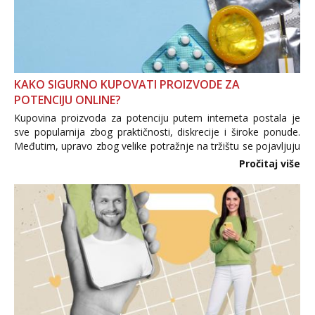
KAKO SIGURNO KUPOVATI PROIZVODE ZA
POTENCIJU ONLINE?
Kupovina proizvoda za potenciju putem interneta postala je
sve popularnija zbog praktičnosti, diskrecije i široke ponude.
Međutim, upravo zbog velike potražnje na tržištu se pojavljuju
i brojni krivotvoreni proizvodi, nepouzdane internetske
Pročitaj više
trgovine te proizvodi nepoznatog podrijetla. ...