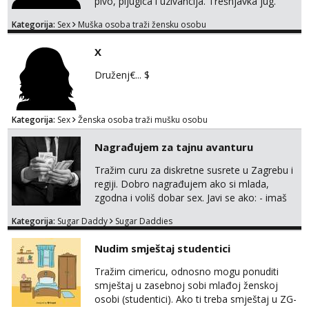
pivo, pljugica i uzivancija. Trešnjavka jug.
We're jammin' To think that jammin' was a
Kategorija:
Sex
Muška osoba traži žensku osobu
thing of the past We're jammin' And I hope
this jam is gonna last
X
Druženj€... $
Kategorija:
Sex
Ženska osoba traži mušku osobu
Nagrađujem za tajnu avanturu
Tražim curu za diskretne susrete u Zagrebu i
regiji. Dobro nagrađujem ako si mlada,
zgodna i voliš dobar sex. Javi se ako: - imaš
do 25 godina - imaš do 65 kg - imaš dugu
Kategorija:
Sugar Daddy
Sugar Daddies
kosu - se dobro ljubiš - si fleksibilna s
vremenom (jer ga nemam previše) i
Nudim smještaj studentici
dostupna radnim danom (vikendi i noći su za
obitelj) - vodiš brigu o zdravlju i koristiš
Tražim cimericu, odnosno mogu ponuditi
zaštitu Ne javljajte se: - debele - frajeri i
smještaj u zasebnoj sobi mlađoj ženskoj
paro...
osobi (studentici). Ako ti treba smještaj u ZG-