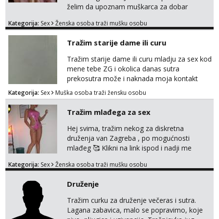
želim da upoznam muškarca za dobar
provod, naravno može i nešto više.💋🌺 Klikni
Kategorija:
Sex
Ženska osoba traži mušku osobu
na link ispod i nadji me tamo, cekam te!
Tražim starije dame ili curu
Tražim starije dame ili curu mladju za sex kod
mene tebe ZG i okolica danas sutra
prekosutra može i naknada moja kontakt
WhatsApp SMS poziv prednosti imaju starije
Kategorija:
Sex
Muška osoba traži žensku osobu
091 2504 794
Tražim mlađega za sex
Hej svima, tražim nekog za diskretna
druženja van Zagreba , po mogućnosti
mlađeg 🥰 Klikni na link ispod i nadji me
tamo, cekam te!
Kategorija:
Sex
Ženska osoba traži mušku osobu
Druženje
Tražim curku za druženje večeras i sutra.
Lagana zabavica, malo se popravimo, koje