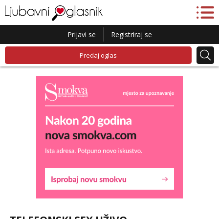
Prijavi se
Registriraj se
Predaj oglas
Maja
Razgovaram :)
Tel:
064/677-677
- Kod: #04
tel:0,93€ - mob:1,12€ min