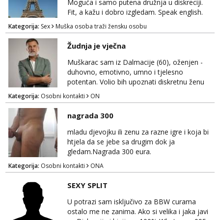
Moguća i samo putena družnja u diskreciji.
Fit, a kažu i dobro izgledam. Speak english.
Anđela
Javi se WhatsApp +385958572362
Čekam tvoj poziv!
Kategorija:
Sex
Muška osoba traži žensku osobu
Tel:
064/677-677
- Kod: #142
Žudnja je vječna
tel:0,93€ - mob:1,12€ min
Muškarac sam iz Dalmacije (60), oženjen -
Mira
duhovno, emotivno, umno i tjelesno
Razgovaram :)
potentan. Volio bih upoznati diskretnu ženu
Tel:
064/677-677
- Kod: #72
koja voli život i životnu razigranost, neovisno
Kategorija:
Osobni kontakti
ON
tel:0,93€ - mob:1,12€ min
o njenim godinama, statusu i tzv. moralu. Na
Obavijesti me kada se oslobodi
lijep ću način, galantno i svojim srcem
nagrada 300
uzvratiti na prijateljstvo, nježnost i strast.
mladu djevojku ili zenu za razne igre i koja bi
htjela da se jebe sa drugim dok ja
gledam.Nagrada 300 eura.
Kategorija:
Osobni kontakti
ONA
SEXY SPLIT
U potrazi sam isključivo za BBW curama
ostalo me ne zanima. Ako si velika i jaka javi