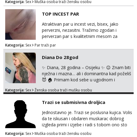
Kategorija:
Sex
Muška osoba traži žensku osobu
TOP INCEST PAR
Atraktivan par u incest vezi, bisex, jako
perverzni, nezasitni. Tražimo zgodan i
perverzan par s kvalitetnim mesom za
uživanje u svim vrstama seksa. Diskrecija
Kategorija:
Sex
Par traži par
obavezna. Samo ozbiljne ponude preko
Whats appa na broj 091 591 3523.
Diana Do 28god
✨ Diana, 28 godina – Osijeku ✨ 😉 Znam biti
nježna i mazna… ali i dominantna kad poželiš
😈 🏠 Primam kod sebe u ugodnom i
diskretnom prostoru 💋 Očekuje te opuštena
Kategorija:
Sex
Ženska osoba traži mušku osobu
atmosfera, dobra energija i nezaboravan
susret 🔥 U ponudi: 💄 klasika uz zaštitu 👄
Trazi se submisivna droljica
pušenje bez zaštite 🖤 erotsko rublje 🍑
analno uz nadoplatu 💦 svršavanje po tijelu ⛓️
Jednostavno je. Trazi se poslusna kujica. Volis
strap on service 👠 dominacija, šamaranje i
da te iskusan i obdaren muskarac dobrog
kinky igrice ...
izgleda primi i izjebe i radi s tobom ono sto
on zeli raditi. Cura si van okvira,kinky i
Kategorija:
Sex
Muška osoba traži žensku osobu
poslusna. Idealno 25 godina max okvirno 40.