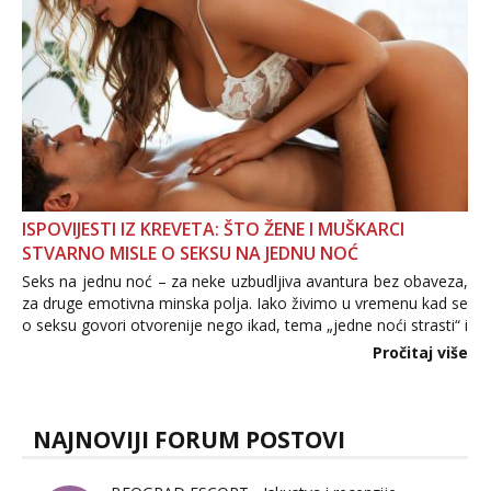
ISPOVIJESTI IZ KREVETA: ŠTO ŽENE I MUŠKARCI
STVARNO MISLE O SEKSU NA JEDNU NOĆ
Seks na jednu noć – za neke uzbudljiva avantura bez obaveza,
za druge emotivna minska polja. Iako živimo u vremenu kad se
o seksu govori otvorenije nego ikad, tema „jedne noći strasti“ i
dalje izaziva burne rasprave. Što zapravo misle žene, a što
Pročitaj više
muškarci? Jesu...
NAJNOVIJI FORUM POSTOVI