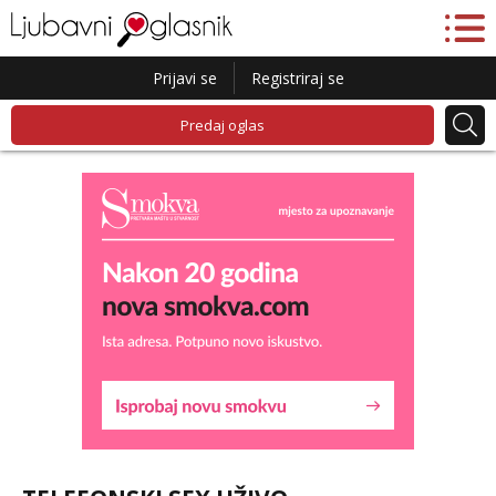
Prijavi se
Registriraj se
Predaj oglas
Maja
Čekam tvoj poziv!
Tel:
064/677-677
- Kod: #04
tel:0,93€ - mob:1,12€ min