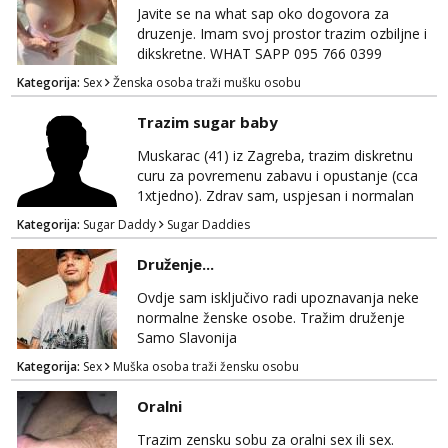
Javite se na what sap oko dogovora za
druzenje. Imam svoj prostor trazim ozbiljne i
dikskretne. WHAT SAPP 095 766 0399
Kategorija:
Sex
Ženska osoba traži mušku osobu
Trazim sugar baby
Muskarac (41) iz Zagreba, trazim diskretnu
curu za povremenu zabavu i opustanje (cca
1xtjedno). Zdrav sam, uspjesan i normalan
muskarca koji je spreman financijski cijeniti
Kategorija:
Sugar Daddy
Sugar Daddies
tvoje vrijeme i trud. Ako smatras da imas sto
ponuditi, javi se s par rijeci o sebi, tome sto
Druženje...
trazis/ocekujes i fotkama na; Telegram
@GentAnte WA 0955812207
Ovdje sam isključivo radi upoznavanja neke
normalne ženske osobe. Tražim druženje
Samo Slavonija
Kategorija:
Sex
Muška osoba traži žensku osobu
Oralni
Trazim zensku sobu za oralni sex ili sex.