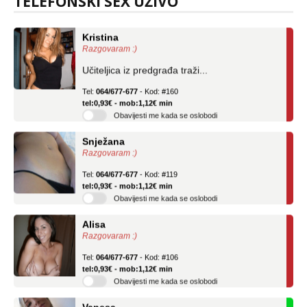
TELEFONSKI SEX UŽIVO
Kristina
Razgovaram :)
Učiteljica iz predgrađa traži...
Tel:
064/677-677
- Kod: #160
tel:0,93€ - mob:1,12€ min
Obavijesti me kada se oslobodi
Snježana
Razgovaram :)
Tel:
064/677-677
- Kod: #119
tel:0,93€ - mob:1,12€ min
Obavijesti me kada se oslobodi
Alisa
Razgovaram :)
Tel:
064/677-677
- Kod: #106
tel:0,93€ - mob:1,12€ min
Obavijesti me kada se oslobodi
Vanesa