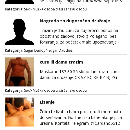
se Diskrecija i higijena 100% Whatsapp: 095
769 4920 Ja sam momak 25g
Kategorija:
Sex
Muška osoba traži žensku osobu
Nagrada za dugoročno druženje
Tražim jednu curu za dugoročni odnos na
obostrano zadovoljstvo :) Polagano, bez
forsiranja, za početak malo upoznavanja i
dogovor kroz dopisivanje. Očekujem i nudim
Kategorija:
Sugar Daddy
Sugar Daddies
diskreciju - nisam oženjen niti zauzet, nego
jednostavno tako preferiram. 30 godina
curu ili damu trazim
imam. Javite se mail, pozz ;)
Muskarac 187 80 55 slobodan trazim curu
damu za druženje CK VZ KC KR KZ BJ ZG
Kategorija:
Sex
Muška osoba traži žensku osobu
Lizanje
Želim te lizati u tvom prostoru ili mom autu
do svršavanja. Godine nisu bitne ako je pica
uredna. Kontakt Telegram: @Cardano5512
Email: myjohny15@protonmail.com