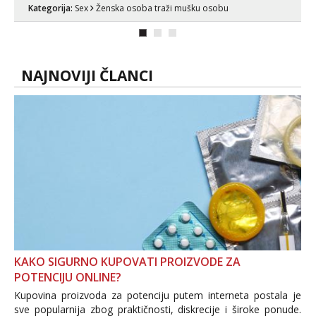
nije dosta seksa. Volim grubi seks i više
Kategorija:
Sex
Ženska osoba traži mušku osobu
puta dnevno bilo kad i bilo gdje zato se
javi što prije da me isprobaš Klikni na
link ispod i nadji me tamo, cekam te!
NAJNOVIJI ČLANCI
KAKO SIGURNO KUPOVATI PROIZVODE ZA
POTENCIJU ONLINE?
Kupovina proizvoda za potenciju putem interneta postala je
sve popularnija zbog praktičnosti, diskrecije i široke ponude.