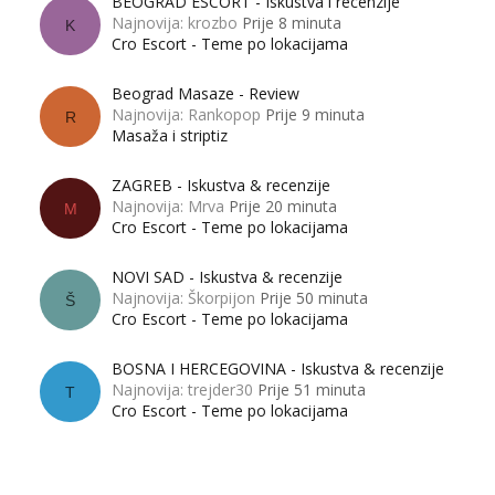
BEOGRAD ESCORT - Iskustva i recenzije
Najnovija: krozbo
Prije 8 minuta
K
Cro Escort - Teme po lokacijama
Beograd Masaze - Review
Najnovija: Rankopop
Prije 9 minuta
R
Masaža i striptiz
ZAGREB - Iskustva & recenzije
Najnovija: Mrva
Prije 20 minuta
M
Cro Escort - Teme po lokacijama
NOVI SAD - Iskustva & recenzije
Najnovija: Škorpijon
Prije 50 minuta
Š
Cro Escort - Teme po lokacijama
BOSNA I HERCEGOVINA - Iskustva & recenzije
Najnovija: trejder30
Prije 51 minuta
T
Cro Escort - Teme po lokacijama