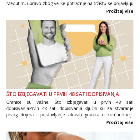
Međutim, upravo zbog velike potražnje na tržištu se pojavljuju
i brojni krivotvoreni proizvodi, nepouzdane internetske
Pročitaj više
trgovine te proizvodi nepoznatog podrijetla. ...
ŠTO IZBJEGAVATI U PRVIH 48 SATI DOPISIVANJA
Granice su važne: Što izbjegavati u prvih 48 sati
dopisivanjaPrvih 48 sati dopisivanja ključni su za stvaranje
prvog dojma i postavljanje zdravih granica u komunikaciji.
Važno je izbjeći prebrzo otkrivanje osobnih ili intimnih
Pročitaj više
informacija, jer nepoznata osoba još nije zaslužila to
povjerenje. Takođe...