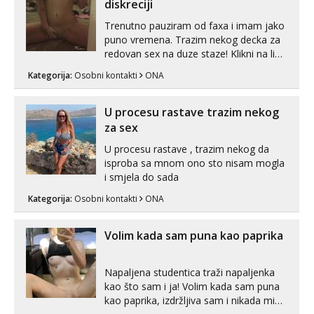
line pozive. Za vas sam pripremila ...
diskreciji
Trenutno pauziram od faxa i imam jako
puno vremena. Trazim nekog decka za
redovan sex na duze staze! Klikni na link
ispod i nadji me tamo, cekam te!
Kategorija:
Osobni kontakti
ONA
U procesu rastave trazim nekog
za sex
U procesu rastave , trazim nekog da
isproba sa mnom ono sto nisam mogla
i smjela do sada
Kategorija:
Osobni kontakti
ONA
Volim kada sam puna kao paprika
Napaljena studentica traži napaljenka
kao što sam i ja! Volim kada sam puna
kao paprika, izdržljiva sam i nikada mi