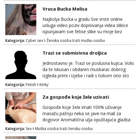
Nikakve umisljene femy ko fol ljepotice me ne
Vruca Bucka Melisa
interesiraju. Stop pederima i slicnima. Stop
bonovima i slicne gluposti. Javi se sa slikom i
Najbolja Bucka u gradu Sve vrste online
ukratko o sebi na: naal_naal@yahoo...
usluga video poziv dopisivanja videa slikice
ispunjavam sve fetise slike su moje bez
neugodnih iznenađenja javiti se na wap:
Kategorija:
Cyber sex
Ženska osoba traži mušku osobu
+385998702942
Trazi se submisivna droljica
Jednostavno je. Trazi se poslusna kujica. Volis
da te iskusan i obdaren muskarac dobrog
izgleda primi i izjebe i radi s tobom ono sto
on zeli raditi. Cura si van okvira,kinky i
Kategorija:
Fetish
Kinky
poslusna. Idealno 25 godina max okvirno 40.
Nikakve umisljene femy ko fol ljepotice me ne
Za gospođe koje žele uzivati
interesiraju. Stop pederima i slicnima. Stop
bonovima i slicne gluposti. Javi se sa slikom i
Gospođe koje žele imati 100% uživanje
ukratko o sebi na: naal_naal@yaho...
masažu pažnju neka se jave na mail za
dogovor Aromatična ulja opuštajuća glazba
Budi moja Kraljica i ispuni si želje za dobro
Kategorija:
Sex
Muška osoba traži žensku osobu
opuštanje Vaš prostor