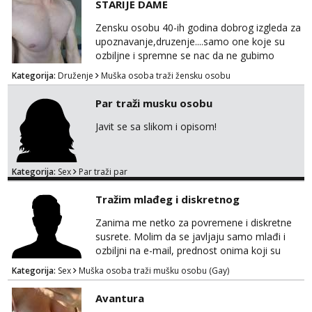
STARIJE DAME
Zensku osobu 40-ih godina dobrog izgleda za
upoznavanje,druzenje....samo one koje su
ozbiljne i spremne se nac da ne gubimo
vrijeme!
Kategorija:
Druženje
Muška osoba traži žensku osobu
Par traži musku osobu
Javit se sa slikom i opisom!
Kategorija:
Sex
Par traži par
Tražim mlađeg i diskretnog
Zanima me netko za povremene i diskretne
susrete. Molim da se javljaju samo mlađi i
ozbiljni na e-mail, prednost onima koji su
vitke građe, iskustvo mi je nebitno. Higijena i
Kategorija:
Sex
Muška osoba traži mušku osobu (Gay)
diskrecija su mi na prvom mjestu,
maksimalno držim do izgleda, sportski sam
Avantura
tip.