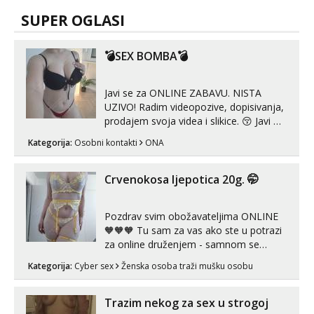
SUPER OGLASI
💣SEX BOMBA💣
Javi se za ONLINE ZABAVU. NISTA
UZIVO! Radim videopozive, dopisivanja,
prodajem svoja videa i slikice. 😚 Javi mi
se porukom na Whatsupp, Viber ili
Kategorija:
Osobni kontakti
ONA
Telegram. +385 91 723 0045
Crvenokosa ljepotica 20g. 🤭
Pozdrav svim obožavateljima ONLINE
🧡🧡🧡 Tu sam za vas ako ste u potrazi
za online druženjem - samnom se
možete zabaviti preko videopoziva, ili
Kategorija:
Cyber sex
Ženska osoba traži mušku osobu
ako vam nisam dovoljna radim i u paru i
trojci s kolegicama, svaka je drugačija
😉 Radim i vruća tipkanja uz slike i hot
Trazim nekog za sex u strogoj