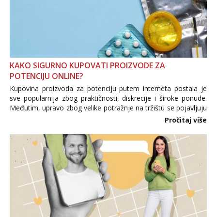
KAKO SIGURNO KUPOVATI PROIZVODE ZA
POTENCIJU ONLINE?
Kupovina proizvoda za potenciju putem interneta postala je
sve popularnija zbog praktičnosti, diskrecije i široke ponude.
Međutim, upravo zbog velike potražnje na tržištu se pojavljuju
i brojni krivotvoreni proizvodi, nepouzdane internetske
Pročitaj više
trgovine te proizvodi nepoznatog podrijetla. ...