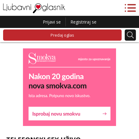
Prijavi se
Registriraj se
Predaj oglas
Maja
Čekam tvoj poziv!
Tel:
064/677-677
- Kod: #04