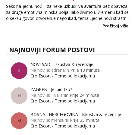
Seks na jednu noć – za neke uzbudljiva avantura bez obaveza,
za druge emotivna minska polja. Iako živimo u vremenu kad se
o seksu govori otvorenije nego ikad, tema „jedne noći strasti“ i
dalje izaziva burne rasprave. Što zapravo misle žene, a što
Pročitaj više
muškarci? Jesu...
NAJNOVIJI FORUM POSTOVI
NOVI SAD - Iskustva & recenzije
Najnovija: adrenalin
Prije 13 minuta
A
Cro Escort - Teme po lokacijama
ZAGREB - Jel bio tko?
Najnovija: Hvaranin
Prije 24 minuta
H
Cro Escort - Teme po lokacijama
BOSNA I HERCEGOVINA - Iskustva & recenzije
Najnovija: mensuriii
Prije 35 minuta
M
Cro Escort - Teme po lokacijama