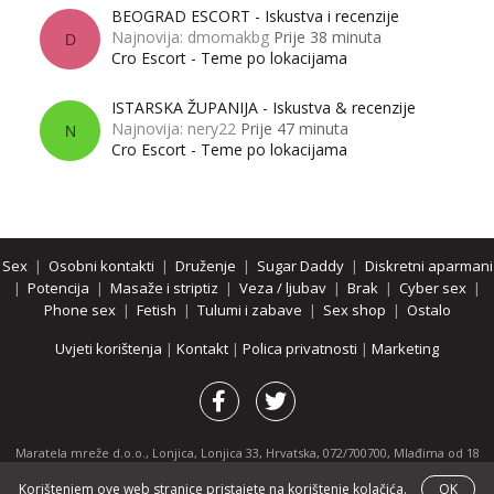
BEOGRAD ESCORT - Iskustva i recenzije
Najnovija: dmomakbg
Prije 38 minuta
D
Cro Escort - Teme po lokacijama
ISTARSKA ŽUPANIJA - Iskustva & recenzije
Najnovija: nery22
Prije 47 minuta
N
Cro Escort - Teme po lokacijama
Sex
|
Osobni kontakti
|
Druženje
|
Sugar Daddy
|
Diskretni aparmani
|
Potencija
|
Masaže i striptiz
|
Veza / ljubav
|
Brak
|
Cyber sex
|
Phone sex
|
Fetish
|
Tulumi i zabave
|
Sex shop
|
Ostalo
Uvjeti korištenja
|
Kontakt
|
Polica privatnosti
|
Marketing
Maratela mreže d.o.o., Lonjica, Lonjica 33, Hrvatska, 072/700700, Mlađima od 18
godina zabranjeno je pregledavanje stranice i svih njenih dijelova.
Korištenjem ove web stranice pristajete na korištenje kolačića.
OK
Partnerski portali:
osobnikontakti.com
|
hotline.hr
|
ThePornDude.com