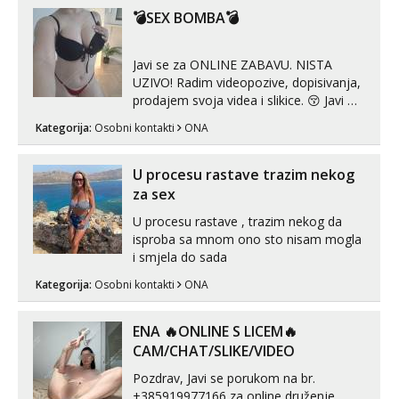
volim njezan seks i njezne poljupce po
💣SEX BOMBA💣
tijelu koji me jako pale,obozavam kad
muskar...
Javi se za ONLINE ZABAVU. NISTA
UZIVO! Radim videopozive, dopisivanja,
prodajem svoja videa i slikice. 😚 Javi mi
se porukom na Whatsupp, Viber ili
Kategorija:
Osobni kontakti
ONA
Telegram. +385 91 723 0045
U procesu rastave trazim nekog
za sex
U procesu rastave , trazim nekog da
isproba sa mnom ono sto nisam mogla
i smjela do sada
Kategorija:
Osobni kontakti
ONA
ENA 🔥ONLINE S LICEM🔥
CAM/CHAT/SLIKE/VIDEO
Pozdrav, Javi se porukom na br.
+385919977166 za online druženje