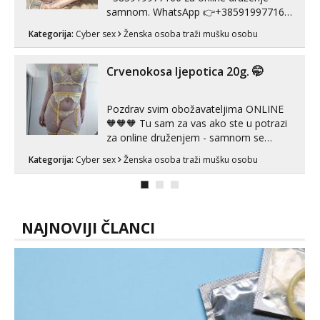
samnom. WhatsApp 👉+385919977166
Telegram 👉@enafriedrichkis Radim
Kategorija:
Cyber sex
Ženska osoba traži mušku osobu
videopozive s licem, solo i s partnerom,
kolegicama (Tina&Natali), razne
kombinacije halteri, haljine, štikle,
Crvenokosa ljepotica 20g. 🤭
samostojeće itd. Nudim svakakva videa
seksa, puš...
Pozdrav svim obožavateljima ONLINE
🧡🧡🧡 Tu sam za vas ako ste u potrazi
za online druženjem - samnom se
možete zabaviti preko videopoziva, ili
Kategorija:
Cyber sex
Ženska osoba traži mušku osobu
ako vam nisam dovoljna radim i u paru i
trojci s kolegicama, svaka je drugačija
😉 Radim i vruća tipkanja uz slike i hot
line pozive. Za vas sam pripremila ...
NAJNOVIJI ČLANCI