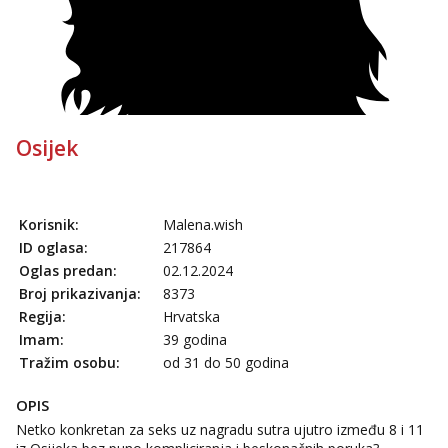
Obavijesti me kada se oslobodi
Maja
Čekam tvoj poziv!
Tel:
064/677-677
- Kod: #04
tel:0,93€ - mob:1,12€ min
Osijek
Snježana
Čekam tvoj poziv!
Tel:
064/677-677
- Kod: #119
tel:0,93€ - mob:1,12€ min
Korisnik:
Malena.wish
ID oglasa:
217864
Biljana
Oglas predan:
02.12.2024
Razgovaram :)
Broj prikazivanja:
8373
Tel:
064/677-677
- Kod: #132
Regija:
Hrvatska
tel:0,93€ - mob:1,12€ min
Imam:
39 godina
Obavijesti me kada se oslobodi
Tražim osobu:
od 31 do 50 godina
Alisa
Čekam tvoj poziv!
OPIS
Tel:
064/677-677
- Kod: #106
Netko konkretan za seks uz nagradu sutra ujutro između 8 i 11
tel:0,93€ - mob:1,12€ min