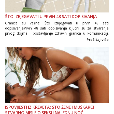
ŠTO IZBJEGAVATI U PRVIH 48 SATI DOPISIVANJA
Granice su važne: Što izbjegavati u prvih 48 sati
dopisivanjaPrvih 48 sati dopisivanja ključni su za stvaranje
prvog dojma i postavljanje zdravih granica u komunikaciji.
Važno je izbjeći prebrzo otkrivanje osobnih ili intimnih
Pročitaj više
informacija, jer nepoznata osoba još nije zaslužila to
povjerenje. Takođe...
ISPOVIJESTI IZ KREVETA: ŠTO ŽENE I MUŠKARCI
STVARNO MISLE O SEKSU NA JEDNU NOĆ