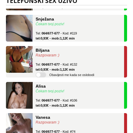
TELEFONSKI SEX UŽIVO
tel:0,93€ - mob:1,12€ min
Snježana
Čekam tvoj poziv!
Tel:
064/677-677
- Kod: #119
tel:0,93€ - mob:1,12€ min
Biljana
Razgovaram :)
Tel:
064/677-677
- Kod: #132
tel:0,93€ - mob:1,12€ min
Obavijesti me kada se oslobodi
Alisa
Čekam tvoj poziv!
Tel:
064/677-677
- Kod: #106
tel:0,93€ - mob:1,12€ min
Vanesa
Razgovaram :)
Tel:
064/677-677
- Kod: #74