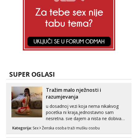
Mira
Razgovaram :)
Tel:
064/677-677
- Kod: #72
tel:0,93€ - mob:1,12€ min
Obavijesti me kada se oslobodi
SUPER OGLASI
Tražim malo nježnosti i
razumjevanja
u dosadnoj vezi koja nema nikakvog
pocetka ni kraja,jednostavno sam
nesretna. sve dajem a nista ne dobivam
za uzvrat.trazim muskarca koji ce
Kategorija:
Sex
Ženska osoba traži mušku osobu
zadovoljiti moje potrebe,ne trazim puno
samo malo njeznosti i razumjevanja.