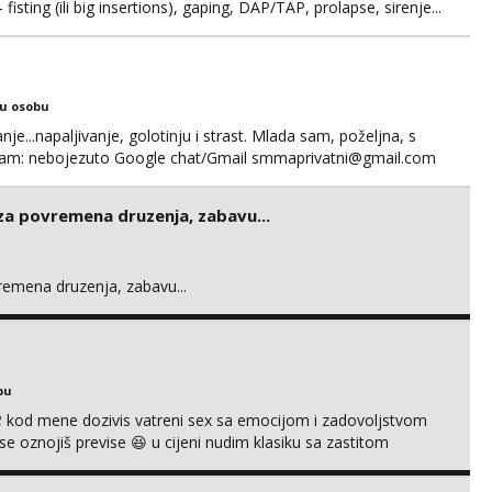
fisting (ili big insertions), gaping, DAP/TAP, prolapse, sirenje...
 se. Nagrada po želji (od 500€ naviše, ovisi o tome sto
ku osobu
nje...napaljivanje, golotinju i strast. Mlada sam, poželjna, s
egram: nebojezuto Google chat/Gmail smmaprivatni@gmail.com
 za povremena druzenja, zabavu...
vremena druzenja, zabavu...
bu
 kod mene dozivis vatreni sex sa emocijom i zadovoljstvom
se oznojiš previse 😆 u cijeni nudim klasiku sa zastitom
 uvijek imam neradim analno i pitanja ako radim bez odma
ginal ✌️😊ali neki vec me poznaju waccap...