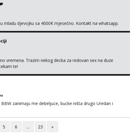
❤️
vnu mladu djevojku sa 4000€ mjesečno. Kontakt na whatsapp.
iji
uno vremena. Trazim nekog decka za redovan sex na duze
 cekam te!
bu
 BBW zanimaju me debeljuce, bucke ništa drugo Uredan i
5
6
...
23
»