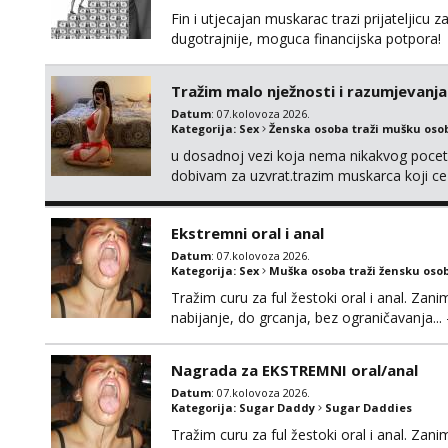
Fin i utjecajan muskarac trazi prijateljic
dugotrajnije, moguca financijska potpora!
Tražim malo nježnosti i razumjevanja
Datum
: 07.kolovoza 2026.
Kategorija:
Sex
Ženska osoba traži mušku oso
u dosadnoj vezi koja nema nikakvog pocetk
dobivam za uzvrat.trazim muskarca koji c
njeznosti i razumjevanja. volim njezan sek
muskarac preuzme kontrolu . javi se :) Klik
Ekstremni oral i anal
Datum
: 07.kolovoza 2026.
Kategorija:
Sex
Muška osoba traži žensku oso
Tražim curu za ful žestoki oral i anal. Zani
nabijanje, do grcanja, bez ograničavanja... - 
Ako možeš nešto od toga i spremna si, javi
Nagrada za EKSTREMNI oral/anal
Datum
: 07.kolovoza 2026.
Kategorija:
Sugar Daddy
Sugar Daddies
Tražim curu za ful žestoki oral i anal. Zani