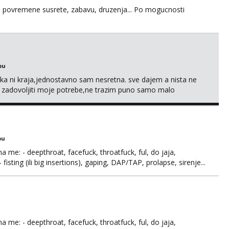
u za povremene susrete, zabavu, druzenja... Po mogucnosti
bu
a ni kraja,jednostavno sam nesretna. sve dajem a nista ne
e zadovoljiti moje potrebe,ne trazim puno samo malo
s i njezne poljupce po tijelu koji me jako pale,obozavam kad
ni na link ispod i nadji me tamo, cekam te!
bu
ma me: - deepthroat, facefuck, throatfuck, ful, do jaja,
fisting (ili big insertions), gaping, DAP/TAP, prolapse, sirenje...
 se.
ma me: - deepthroat, facefuck, throatfuck, ful, do jaja,