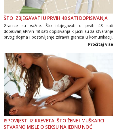
ŠTO IZBJEGAVATI U PRVIH 48 SATI DOPISIVANJA
Granice su važne: Što izbjegavati u prvih 48 sati
dopisivanjaPrvih 48 sati dopisivanja ključni su za stvaranje
prvog dojma i postavljanje zdravih granica u komunikaciji.
Važno je izbjeći prebrzo otkrivanje osobnih ili intimnih
Pročitaj više
informacija, jer nepoznata osoba još nije zaslužila to
povjerenje. Takođe...
ISPOVIJESTI IZ KREVETA: ŠTO ŽENE I MUŠKARCI
STVARNO MISLE O SEKSU NA JEDNU NOĆ