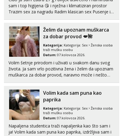
sam i top higijena 😘 i nježna i klimatiziran prostor
Trazim sex za nagradu Radim klasican sex Pusenje i
gutanje sperme Erotsko rublje imam uvijek Lizati me
mozes i ljubiti po tijelu Iskljucivo neradim analni !!! I
Želim da upoznam muškarca
neljubim se Wha...
za dobar provod 💋🌺
Kategorija:
Kategorija:
Sex
Ženska osoba
traži mušku osobu
Datum:
07.kolovoza 2026.
Volim šetnje prirodom i uživati u svakom danu svog
života. Ja sam vrlo pozitivna žena i želim da upoznam
muškarca za dobar provod, naravno može i nešto
više.💋🌺 Klikni na link ispod i nadji me tamo, cekam
te!
Volim kada sam puna kao
paprika
Kategorija:
Kategorija:
Sex
Ženska osoba
traži mušku osobu
Datum:
07.kolovoza 2026.
Napaljena studentica traži napaljenka kao što sam i
ja! Volim kada sam puna kao paprika, izdržljiva sam i