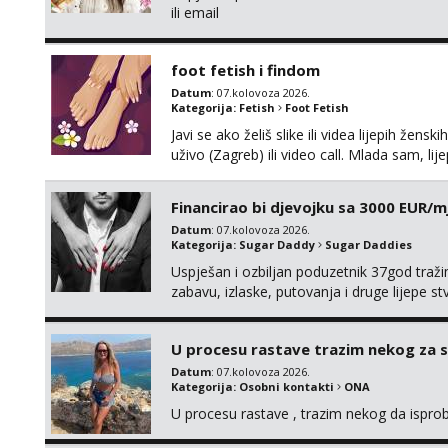
ili email
foot fetish i findom
Datum
: 07.kolovoza 2026.
Kategorija:
Fetish
Foot Fetish
Javi se ako želiš slike ili videa lijepih žens
uživo (Zagreb) ili video call. Mlada sam, l
Molim samo ozbiljni, spremni na dugoročnu 
Također me zanima i findom Javite se sa 
Financirao bi djevojku sa 3000 EUR/m
Datum
: 07.kolovoza 2026.
Kategorija:
Sugar Daddy
Sugar Daddies
Uspješan i ozbiljan poduzetnik 37god traž
zabavu, izlaske, putovanja i druge lijepe s
zgodna i atraktivna javi se na moj email:
U procesu rastave trazim nekog za 
Datum
: 07.kolovoza 2026.
Kategorija:
Osobni kontakti
ONA
U procesu rastave , trazim nekog da ispr