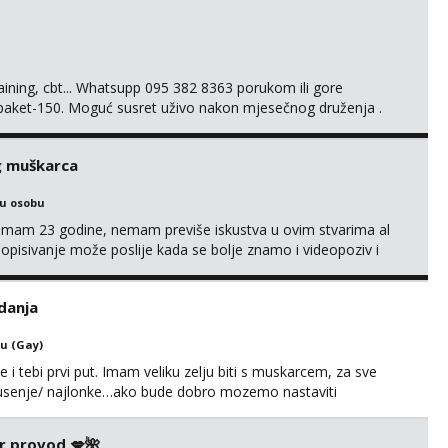
training, cbt... Whatsupp 095 382 8363 porukom ili gore
 paket-150. Moguć susret uživo nakon mjesečnog druženja .
lijenti su mi znali reći da im netko šalje moje fotke/videa ili
s za dominaciju je isključvo ov...
g muškarca
ku osobu
,imam 23 godine, nemam previše iskustva u ovim stvarima al
opisivanje može poslije kada se bolje znamo i videopoziv i
c. Idealno ne nešto jednokratno već dogovoreno i na dulje
it ću se da budeš zadovoljan i da imaš nekog za svakodn...
danja
u (Gay)
e i tebi prvi put. Imam veliku zelju biti s muskarcem, za sve
/pusenje/ najlonke…ako bude dobro mozemo nastaviti
ju,sto bude u sobi tamo i ostaje. Jace sam grade 180cm
remenu ja rjesavam apartman/hotel. Odgovara mi cijela
r provod 💋🌺