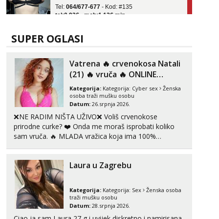
tel:0,93€ - mob:1,12€ min
Obavijesti me kada se oslobodi
Ivančica
SUPER OGLASI
Čekam tvoj poziv!
Tel:
064/677-677
- Kod: #108
Vatrena ‎️‍🔥 crvenokosa Natali
tel:0,93€ - mob:1,12€ min
(21) ‎️‍🔥 vruča‎ ️‍🔥 ONLINE
ZABAVA
Zara
Kategorija:
Kategorija:
Cyber sex
Ženska
Čekam tvoj poziv!
osoba traži mušku osobu
Datum:
26.srpnja 2026.
Tel:
064/677-677
- Kod: #123
❌NE RADIM NIŠTA UŽIVO❌ Voliš crvenokose
tel:0,93€ - mob:1,12€ min
prirodne curke? ❤️ Onda me moraš isprobati koliko
sam vruča.‎ ️‍🔥 MLADA vražica koja ima 100%
Anđela
prorodne grudi, 💦 Misli su mi uvijek prljave i u svemu
Čekam tvoj poziv!
vidim samo užitak. 💦 U mojoj raznolikoj ponudi
Tel:
064/677-677
- Kod: #142
Laura u Zagrebu
možeš pranaći nešto po svojoj mjeri. Sexi videa s
tel:0,93€ - mob:1,12€ min
kolegica...
Kategorija:
Kategorija:
Sex
Ženska osoba
traži mušku osobu
Datum:
28.srpnja 2026.
Ciao ja sam Laura 27 g i uvijek diskretno i namirisana