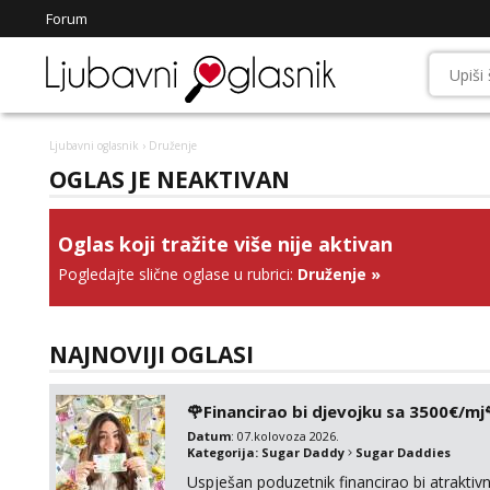
Forum
Ljubavni oglasnik
› Druženje
OGLAS JE NEAKTIVAN
Oglas koji tražite više nije aktivan
Pogledajte slične oglase u rubrici:
Druženje
»
NAJNOVIJI OGLASI
🌹Financirao bi djevojku sa 3500€/mj
Datum
: 07.kolovoza 2026.
Kategorija:
Sugar Daddy
Sugar Daddies
Uspješan poduzetnik financirao bi atrakt