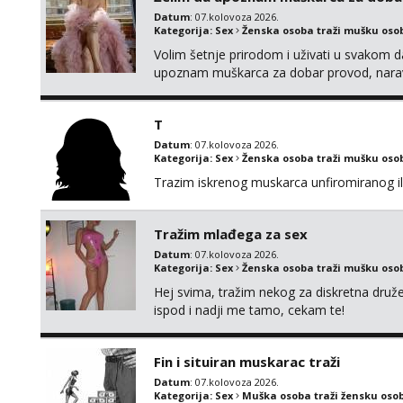
kontinentalna...
Datum
: 07.kolovoza 2026.
Kategorija:
Sex
Ženska osoba traži mušku oso
Volim šetnje prirodom i uživati u svakom da
upoznam muškarca za dobar provod, naravno
tamo, cekam te!
T
Datum
: 07.kolovoza 2026.
Kategorija:
Sex
Ženska osoba traži mušku oso
Trazim iskrenog muskarca unfiromiranog ili n
Tražim mlađega za sex
Datum
: 07.kolovoza 2026.
Kategorija:
Sex
Ženska osoba traži mušku oso
Hej svima, tražim nekog za diskretna druž
ispod i nadji me tamo, cekam te!
Fin i situiran muskarac traži
Datum
: 07.kolovoza 2026.
Kategorija:
Sex
Muška osoba traži žensku oso