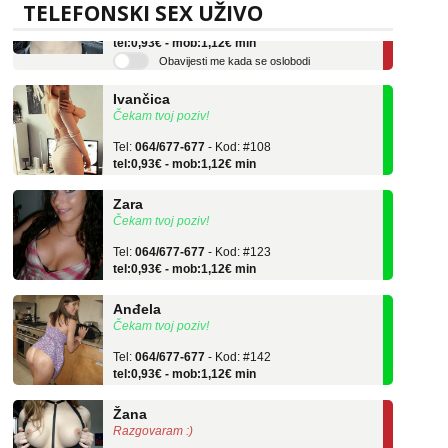
TELEFONSKI SEX UŽIVO
Tel:
064/677-677
- Kod: #135
tel:0,93€ - mob:1,12€ min
Obavijesti me kada se oslobodi
Ivančica
Čekam tvoj poziv!
Tel:
064/677-677
- Kod: #108
tel:0,93€ - mob:1,12€ min
Zara
Čekam tvoj poziv!
Tel:
064/677-677
- Kod: #123
tel:0,93€ - mob:1,12€ min
Anđela
Čekam tvoj poziv!
Tel:
064/677-677
- Kod: #142
tel:0,93€ - mob:1,12€ min
Žana
Razgovaram :)
Tel:
064/677-677
- Kod: #135