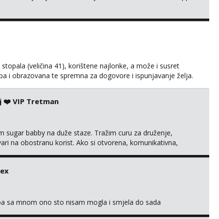
kih stopala (veličina 41), korištene najlonke, a može i susret
ijepa i obrazovana te spremna za dogovore i ispunjavanje želja.
suradnju i koji mogu adekvatno platiti ono što nudim. :)
svojim željama i ponudama.
j ❤️ VIP Tretman
im sugar babby na duže staze. Tražim curu za druženje,
tvari na obostranu korist. Ako si otvorena, komunikativna,
 markodalic37@gmail.com
sex
oba sa mnom ono sto nisam mogla i smjela do sada