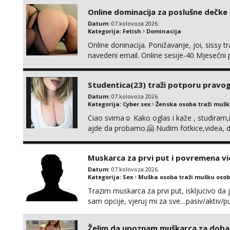
Online dominacija za poslušne dečke
Datum
: 07.kolovoza 2026.
Kategorija:
Fetish
Dominacija
Online doninacija. Ponižavanje, joi, sissy 
navedeni email. Online sesije-40 Mjesečni
Čekam te poslušni psiću. --Pažnja!⁉️ Mnogi k
ima slične oglase s mojim slikama. Moj ogla
Studentica(23) traži potporu pravo
Datum
: 07.kolovoza 2026.
Kategorija:
Cyber sex
Ženska osoba traži muš
Ciao svima☺️ Kako oglas i kaže , studiram
ajde da probamo.🤗 Nudim fotkice,videa, d
tome slično u zamjenu za mjesečni đepara
vrijeme. Malo jesam sramežljiva ali potrud
Muskarca za prvi put i povremena vi
Datum
: 07.kolovoza 2026.
Kategorija:
Sex
Muška osoba traži mušku osob
Trazim muskarca za prvi put, iskljucivo da j
sam opcije, vjeruj mi za sve…pasiv/aktiv
povremena vidanja uz maksimalnu diskreci
110kg. Ozenjen, uz dogovor o lokaciji i v
Želim da upoznam muškarca za doba