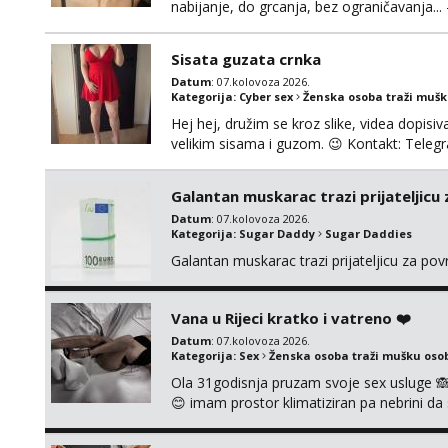
nabijanje, do grcanja, bez ograničavanja... - 
Ako možeš nešto od toga i spremna si, javi
možeš)
Sisata guzata crnka
Datum
: 07.kolovoza 2026.
Kategorija:
Cyber sex
Ženska osoba traži muš
Hej hej, družim se kroz slike, videa dopisiva
velikim sisama i guzom. 😉 Kontakt: Tel
Galantan muskarac trazi prijateljicu
Datum
: 07.kolovoza 2026.
Kategorija:
Sugar Daddy
Sugar Daddies
Galantan muskarac trazi prijateljicu za po
Vana u Rijeci kratko i vatreno ❤️
Datum
: 07.kolovoza 2026.
Kategorija:
Sex
Ženska osoba traži mušku oso
Ola 31godisnja pruzam svoje sex usluge 
😊 imam prostor klimatiziran pa nebrini da 
pusenje bez dirkanje i lizanje sexy rublje
ignoriram radim samo sa svojim slikama ori