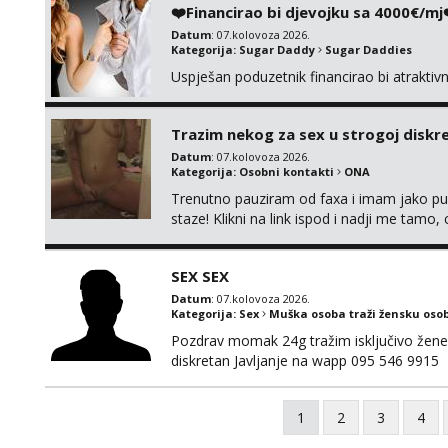
❤️Financirao bi djevojku sa 4000€/mj
Datum
: 07.kolovoza 2026.
Kategorija:
Sugar Daddy
Sugar Daddies
Uspješan poduzetnik financirao bi atrakti
Trazim nekog za sex u strogoj diskrec
Datum
: 07.kolovoza 2026.
Kategorija:
Osobni kontakti
ONA
Trenutno pauziram od faxa i imam jako p
staze! Klikni na link ispod i nadji me tamo,
SEX SEX
Datum
: 07.kolovoza 2026.
Kategorija:
Sex
Muška osoba traži žensku oso
Pozdrav momak 24g tražim isključivo žene
diskretan Javljanje na wapp 095 546 9915
1
2
3
4