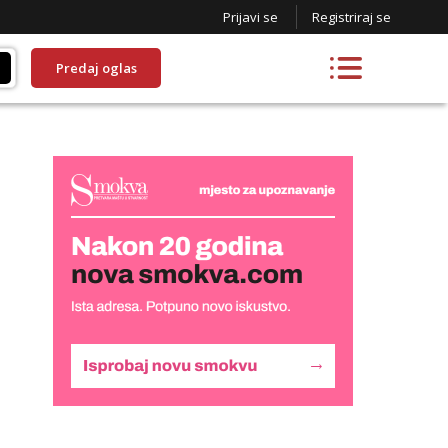
Prijavi se
Registriraj se
Predaj oglas
Žana
Razgovaram :)