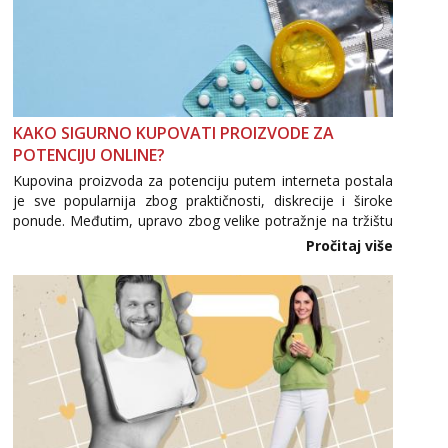
KAKO SIGURNO KUPOVATI PROIZVODE ZA
POTENCIJU ONLINE?
Kupovina proizvoda za potenciju putem interneta postala
je sve popularnija zbog praktičnosti, diskrecije i široke
ponude. Međutim, upravo zbog velike potražnje na tržištu
se pojavljuju i brojni krivotvoreni proizvodi, nepouzdane
Pročitaj više
internetske trgovine te proizvodi nepoznatog podrijetla. ...