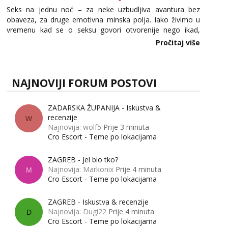
Seks na jednu noć – za neke uzbudljiva avantura bez
obaveza, za druge emotivna minska polja. Iako živimo u
vremenu kad se o seksu govori otvorenije nego ikad,
tema „jedne noći strasti“ i dalje izaziva burne rasprave. Što
Pročitaj više
zapravo misle žene, a što muškarci? Jesu...
NAJNOVIJI FORUM POSTOVI
ZADARSKA ŽUPANIJA - Iskustva &
recenzije
W
Najnovija: wolf5
Prije 3 minuta
Cro Escort - Teme po lokacijama
ZAGREB - Jel bio tko?
Najnovija: Markonix
Prije 4 minuta
M
Cro Escort - Teme po lokacijama
ZAGREB - Iskustva & recenzije
Najnovija: Dugi22
Prije 4 minuta
D
Cro Escort - Teme po lokacijama