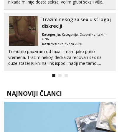
nikada mi nije dosta seksa. Volim grubi seks i više
puta dnevno bilo kad i bilo gdje zato se javi što prije
da me isprobaš Klikni na link ispod i nadji me tamo,
Trazim nekog za sex u strogoj
cekam te!
diskreciji
Kategorija:
Kategorija:
Osobni kontakti
ONA
Datum:
07.kolovoza 2026.
Trenutno pauziram od faxa i imam jako puno
vremena. Trazim nekog decka za redovan sex na
duze staze! Klikni na link ispod i nadji me tamo,
cekam te!
NAJNOVIJI ČLANCI