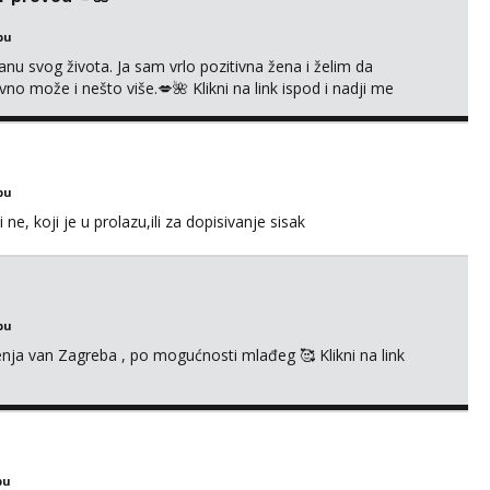
bu
nu svog života. Ja sam vrlo pozitivna žena i želim da
 može i nešto više.💋🌺 Klikni na link ispod i nadji me
bu
e, koji je u prolazu,ili za dopisivanje sisak
bu
enja van Zagreba , po mogućnosti mlađeg 🥰 Klikni na link
bu