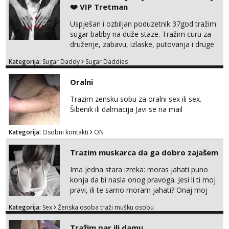
❤️ VIP Tretman
Uspješan i ozbiljan poduzetnik 37god tražim
sugar babby na duže staze. Tražim curu za
druženje, zabavu, izlaske, putovanja i druge
lijepe stvari na obostranu korist. Ako si
Kategorija:
Sugar Daddy
Sugar Daddies
otvorena, komunikativna, zgodna i atraktivna
javi se na moj email:
Oralni
markodalic37@gmail.com
Trazim zensku sobu za oralni sex ili sex.
Šibenik ili dalmacija Javi se na mail
Kategorija:
Osobni kontakti
ON
Trazim muskarca da ga dobro zajašem
Ima jedna stara izreka: moras jahati puno
konja da bi nasla onog pravoga. Jesi li ti moj
pravi, ili te samo moram jahati? Onaj moj
bivsi je bio samo konj hahahahah Klikni niže
Kategorija:
Sex
Ženska osoba traži mušku osobu
na sexdater link i javi mi se tamo....
Tražim par ili damu