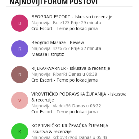
NAJNOVIJI FORUM POSTOVI
BEOGRAD ESCORT - Iskustva i recenzije
Najnovija: Bole123
Prije 29 minuta
B
Cro Escort - Teme po lokacijama
Beograd Masaze - Review
Najnovija: rizz6767
Prije 32 minuta
R
Masaža i striptiz
RIJEKA/KVARNER - Iskustva & recenzije
Najnovija: RibarRI
Danas u 06:38
R
Cro Escort - Teme po lokacijama
VIROVITIČKO PODRAVSKA ŽUPANIJA - Iskustva
& recenzije
V
Najnovija: Vladek36
Danas u 06:22
Cro Escort - Teme po lokacijama
KOPRIVNIČKO KRIŽEVAČKA ŽUPANIJA -
Iskustva & recenzije
K
Najnovija: kcboy37god
Danas u 05:43