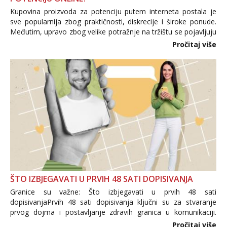
Kupovina proizvoda za potenciju putem interneta postala je
sve popularnija zbog praktičnosti, diskrecije i široke ponude.
Međutim, upravo zbog velike potražnje na tržištu se pojavljuju
i brojni krivotvoreni proizvodi, nepouzdane internetske
Pročitaj više
trgovine te proizvodi nepoznatog podrijetla. ...
ŠTO IZBJEGAVATI U PRVIH 48 SATI DOPISIVANJA
Granice su važne: Što izbjegavati u prvih 48 sati
dopisivanjaPrvih 48 sati dopisivanja ključni su za stvaranje
prvog dojma i postavljanje zdravih granica u komunikaciji.
Važno je izbjeći prebrzo otkrivanje osobnih ili intimnih
Pročitaj više