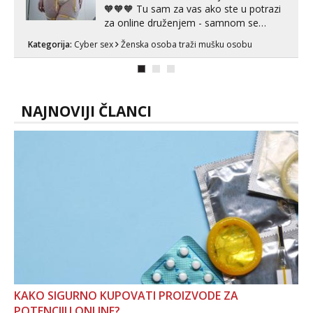
🧡🧡🧡 Tu sam za vas ako ste u potrazi
za online druženjem - samnom se
možete zabaviti preko videopoziva, ili
Kategorija:
Cyber sex
Ženska osoba traži mušku osobu
ako vam nisam dovoljna radim i u paru i
trojci s kolegicama, svaka je drugačija
😉 Radim i vruća tipkanja uz slike i hot
line pozive. Za vas sam pripremila ...
NAJNOVIJI ČLANCI
KAKO SIGURNO KUPOVATI PROIZVODE ZA
POTENCIJU ONLINE?