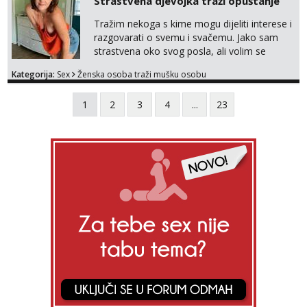
Strastvena djevojka traži opuštanje
Tražim nekoga s kime mogu dijeliti interese i
razgovarati o svemu i svačemu. Jako sam
strastvena oko svog posla, ali volim se
opustiti i provesti vrijeme s prijateljima.
Kategorija:
Sex
Ženska osoba traži mušku osobu
Voljela bi naci nekoga pa da se nemoram
samo s prijateljima opustati ;) Klikni na link
1
2
3
4
...
23
ispod i nadji me tamo, cekam te!