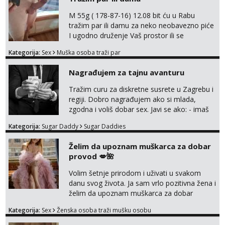
M 55g ( 178-87-16) 12.08 bit ću u Rabu
tražim par ili damu za neko neobavezno piće
I ugodno druženje Vaš prostor ili se
odvezemo gumenjakom na nekoj osamoj
Kategorija:
Sex
Muška osoba traži par
plaži na noćno kupanje Kontakt
trata.vrh@gmail.com
Nagrađujem za tajnu avanturu
Tražim curu za diskretne susrete u Zagrebu i
regiji. Dobro nagrađujem ako si mlada,
zgodna i voliš dobar sex. Javi se ako: - imaš
do 25 godina - imaš do 65 kg - imaš dugu
Kategorija:
Sugar Daddy
Sugar Daddies
kosu - se dobro ljubiš - si fleksibilna s
vremenom (jer ga nemam previše) i
Želim da upoznam muškarca za dobar
dostupna radnim danom (vikendi i noći su za
provod 💋🌺
obitelj) - vodiš brigu o zdravlju i koristiš
zaštitu Ne javljajte se: - debele - frajeri i
Volim šetnje prirodom i uživati u svakom
paro...
danu svog života. Ja sam vrlo pozitivna žena i
želim da upoznam muškarca za dobar
provod, naravno može i nešto više.💋🌺 Klikni
Kategorija:
Sex
Ženska osoba traži mušku osobu
na link ispod i nadji me tamo, cekam te!