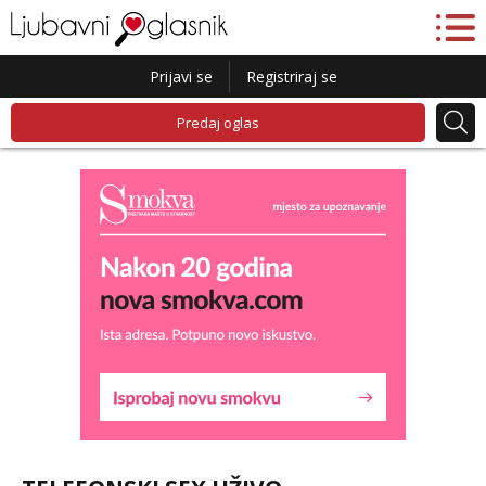
Prijavi se
Registriraj se
Predaj oglas
Lucija
Razgovaram :)
Tel:
064/677-677
- Kod: #136