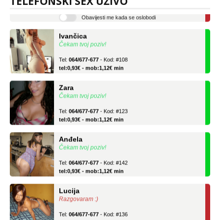
TELEFONSKI SEX UŽIVO
tel:0,93€ - mob:1,12€ min
Obavijesti me kada se oslobodi
Ivančica
Čekam tvoj poziv!
Tel:
064/677-677
- Kod: #108
tel:0,93€ - mob:1,12€ min
Zara
Čekam tvoj poziv!
Tel:
064/677-677
- Kod: #123
tel:0,93€ - mob:1,12€ min
Anđela
Čekam tvoj poziv!
Tel:
064/677-677
- Kod: #142
tel:0,93€ - mob:1,12€ min
Lucija
Razgovaram :)
Tel:
064/677-677
- Kod: #136
tel:0,93€ - mob:1,12€ min