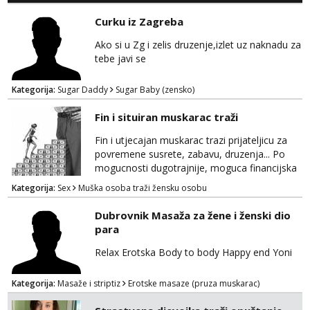
Curku iz Zagreba
Ako si u Zg i zelis druzenje,izlet uz naknadu za
tebe javi se
Kategorija:
Sugar Daddy
Sugar Baby (zensko)
Fin i situiran muskarac traži
Fin i utjecajan muskarac trazi prijateljicu za
povremene susrete, zabavu, druzenja... Po
mogucnosti dugotrajnije, moguca financijska
potpora!
Kategorija:
Sex
Muška osoba traži žensku osobu
Dubrovnik Masaža za žene i ženski dio
para
Relax Erotska Body to body Happy end Yoni
Kategorija:
Masaže i striptiz
Erotske masaze (pruza muskarac)