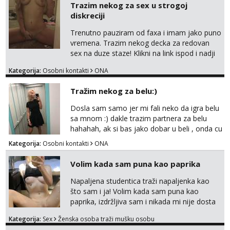
Trazim nekog za sex u strogoj
diskreciji
Trenutno pauziram od faxa i imam jako puno
vremena. Trazim nekog decka za redovan
sex na duze staze! Klikni na link ispod i nadji
me tamo, cekam te!
Kategorija:
Osobni kontakti
ONA
Tražim nekog za belu:)
Dosla sam samo jer mi fali neko da igra belu
sa mnom :) dakle trazim partnera za belu
hahahah, ak si bas jako dobar u beli , onda cu
razmislit za dalje Klikni na link ispod i nadji me
Kategorija:
Osobni kontakti
ONA
tamo, cekam te!
Volim kada sam puna kao paprika
Napaljena studentica traži napaljenka kao
što sam i ja! Volim kada sam puna kao
paprika, izdržljiva sam i nikada mi nije dosta
seksa. Volim grubi seks i više puta dnevno
Kategorija:
Sex
Ženska osoba traži mušku osobu
bilo kad i bilo gdje zato se javi što prije da