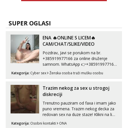
SUPER OGLASI
ENA 🔥ONLINE S LICEM🔥
CAM/CHAT/SLIKE/VIDEO
Pozdrav, Javi se porukom na br.
+385919977166 za online druženje
samnom. WhatsApp 👉+385919977166
Telegram 👉@enafriedrichkis Radim
Kategorija:
Cyber sex
Ženska osoba traži mušku osobu
videopozive s licem, solo i s partnerom,
kolegicama (Tina&Natali), razne
kombinacije halteri, haljine, štikle,
Trazim nekog za sex u strogoj
samostojeće itd. Nudim svakakva videa
diskreciji
seksa, puš...
Trenutno pauziram od faxa i imam jako
puno vremena. Trazim nekog decka za
redovan sex na duze staze! Klikni na link
ispod i nadji me tamo, cekam te!
Kategorija:
Osobni kontakti
ONA