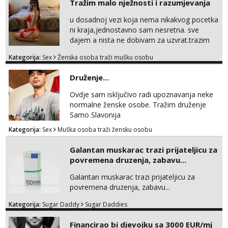
Tražim malo nježnosti i razumjevanja
u dosadnoj vezi koja nema nikakvog pocetka
ni kraja,jednostavno sam nesretna. sve
dajem a nista ne dobivam za uzvrat.trazim
muskarca koji ce zadovoljiti moje potrebe,ne
Kategorija:
Sex
Ženska osoba traži mušku osobu
trazim puno samo malo njeznosti i
razumjevanja. volim njezan seks i njezne
Druženje...
poljupce po tijelu koji me jako
pale,obozavam kad muskarac preuzme
Ovdje sam isključivo radi upoznavanja neke
kontrolu . javi se :) Klikni na link ispod i nadji
normalne ženske osobe. Tražim druženje
me tamo, cekam te!
Samo Slavonija
Kategorija:
Sex
Muška osoba traži žensku osobu
Galantan muskarac trazi prijateljicu za
povremena druzenja, zabavu...
Galantan muskarac trazi prijateljicu za
povremena druzenja, zabavu...
Kategorija:
Sugar Daddy
Sugar Daddies
Financirao bi djevojku sa 3000 EUR/mj