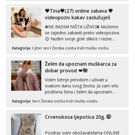
💗Tina💗(27) online zabava 💗
videopoziv kakav zaslužuješ
❌NE RADIM NIŠTA UŽIVO❌ Možemo
se zajedno zabaviti preko videopoziva.
😉 Nudim svoje gole slikice i razne
videouradke. 🤩 Za online zabavu pošalji
Kategorija:
Cyber sex
Ženska osoba traži mušku osobu
poruku na Whatsapp, Telegram ili Viber.
😎 +385 91 912 3322 Za provjeru moje
autentičnosti možeš me vidjeti na
Želim da upoznam muškarca za
videopozivu. 😉 S vama sam vec 5 ...
dobar provod 💋🌺
Volim šetnje prirodom i uživati u
svakom danu svog života. Ja sam vrlo
pozitivna žena i želim da upoznam
muškarca za dobar provod, naravno
Kategorija:
Sex
Ženska osoba traži mušku osobu
može i nešto više.💋🌺 Klikni na link
ispod i nadji me tamo, cekam te!
Crvenokosa ljepotica 20g. 🤭
Pozdrav svim obožavateljima ONLINE