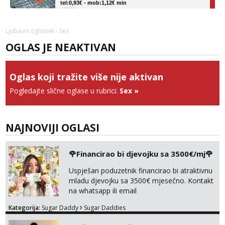
Obavijesti me kada se oslobodi
Ivančica
Ljubavni oglasnik
› Sex
Čekam tvoj poziv!
OGLAS JE NEAKTIVAN
Tel:
064/677-677
- Kod: #108
tel:0,93€ - mob:1,12€ min
Oglas koji tražite više nije aktivan
Zara
Čekam tvoj poziv!
Pogledajte slične oglase u rubrici:
Sex
»
Tel:
064/677-677
- Kod: #123
tel:0,93€ - mob:1,12€ min
NAJNOVIJI OGLASI
Anđela
Čekam tvoj poziv!
🌹Financirao bi djevojku sa 3500€/mj🌹
Tel:
064/677-677
- Kod: #142
tel:0,93€ - mob:1,12€ min
Uspješan poduzetnik financirao bi atraktivnu
mladu djevojku sa 3500€ mjesečno. Kontakt
na whatsapp ili email
Kategorija:
Sugar Daddy
Sugar Daddies