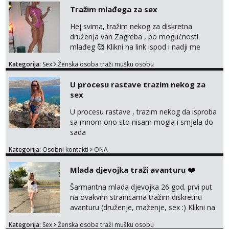
me isprobaš Klikni na link ispod i nadji me
Tražim mlađega za sex
tamo, cekam te!
Hej svima, tražim nekog za diskretna
druženja van Zagreba , po mogućnosti
mlađeg 🥰 Klikni na link ispod i nadji me
tamo, cekam te!
Kategorija:
Sex
Ženska osoba traži mušku osobu
U procesu rastave trazim nekog za
sex
U procesu rastave , trazim nekog da isproba
sa mnom ono sto nisam mogla i smjela do
sada
Kategorija:
Osobni kontakti
ONA
Mlada djevojka traži avanturu ❤️
Šarmantna mlada djevojka 26 god. prvi put
na ovakvim stranicama tražim diskretnu
avanturu (druženje, maženje, sex :) Klikni na
link ispod i nadji me tamo, cekam te!
Kategorija:
Sex
Ženska osoba traži mušku osobu