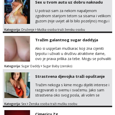
Sex u tvom autu uz dobru naknadu
U potrazi sam za nekom napaljenom
zgodnom starijom tetom sa sisama i velikom
guzom (nije uvijet ali bi bilo pozeljno) mogu i
mladje djevojke kojima nije bitan izgled vec
Kategorija:
Druženje
Muška osoba traži žensku osobu
dobra zabava uz naknadu, trazim neku koja
bi dosla po mene da se odemo seksat
Tražim galantnog sugar daddyja
negdje u mrak, prije seksa dobijes odmah na
ruke, molim samo ozbiljne da se javljaju one
Ako si uspješan muškarac koji zna cijeniti
koje se pale na seks po mracnim parkinzima,
ljepotu i uživati u društvu atraktivne dame,
sumarcima itd be...
ovo je prava prilika za tebe. Mogu se pohvaliti
prekrasnim licem, dugom, njegovanom
Kategorija:
Sugar Daddy
Sugar Baby (zensko)
kosom i fit figurom. Moje grudi su broj 4,a
guza je, bez lažne skromnosti, prava top
Strastvena djevojka traži opuštanje
forma. Diskretno i opušteno druženje je moj
stil, bez dugačkih dopisivanja, putovanja ili
Tražim nekoga s kime mogu dijeliti interese i
javnih pojavljivanja. Što nudim: - atraktivno i
razgovarati o svemu i svačemu. Jako sam
ugo...
strastvena oko svog posla, ali volim se
opustiti i provesti vrijeme s prijateljima.
Kategorija:
Sex
Ženska osoba traži mušku osobu
Voljela bi naci nekoga pa da se nemoram
samo s prijateljima opustati ;) Klikni na link
Cimericu Zg