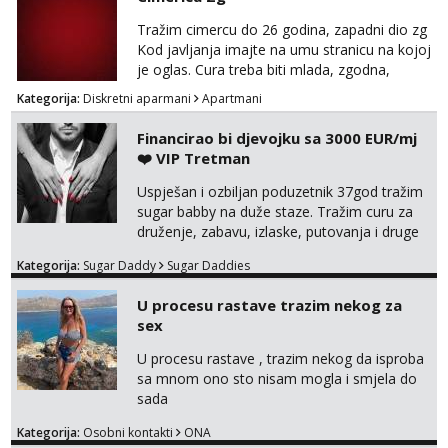
ispod i nadji me tamo, cekam te!
Tražim cimercu do 26 godina, zapadni dio zg
Kod javljanja imajte na umu stranicu na kojoj
je oglas. Cura treba biti mlada, zgodna,
uredna, bez poroka.
Kategorija:
Diskretni aparmani
Apartmani
Financirao bi djevojku sa 3000 EUR/mj
❤️ VIP Tretman
Uspješan i ozbiljan poduzetnik 37god tražim
sugar babby na duže staze. Tražim curu za
druženje, zabavu, izlaske, putovanja i druge
lijepe stvari na obostranu korist. Ako si
Kategorija:
Sugar Daddy
Sugar Daddies
otvorena, komunikativna, zgodna i atraktivna
javi se na moj email:
U procesu rastave trazim nekog za
markodalic37@gmail.com
sex
U procesu rastave , trazim nekog da isproba
sa mnom ono sto nisam mogla i smjela do
sada
Kategorija:
Osobni kontakti
ONA