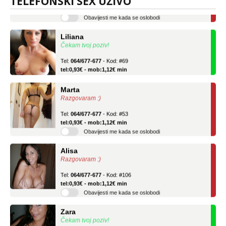
TELEFONSKI SEX UŽIVO
tel:0,93€ - mob:1,12€ min
Obavijesti me kada se oslobodi
Liliana
Čekam tvoj poziv!
Tel:
064/677-677
- Kod: #69
tel:0,93€ - mob:1,12€ min
Marta
Razgovaram :)
Tel:
064/677-677
- Kod: #53
tel:0,93€ - mob:1,12€ min
Obavijesti me kada se oslobodi
Alisa
Razgovaram :)
Tel:
064/677-677
- Kod: #106
tel:0,93€ - mob:1,12€ min
Obavijesti me kada se oslobodi
Zara
Čekam tvoj poziv!