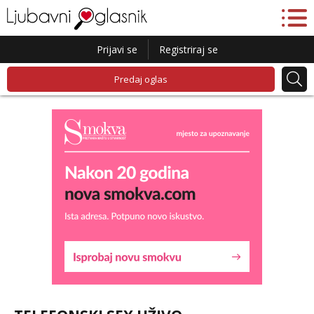
Prijavi se
Registriraj se
Predaj oglas
Lucija
Razgovaram :)
Tel:
064/677-677
- Kod: #136