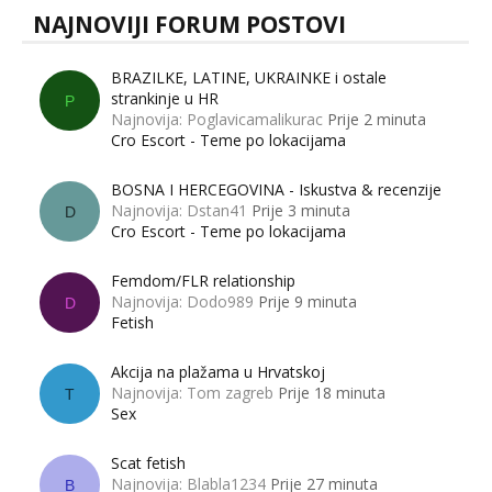
NAJNOVIJI FORUM POSTOVI
BRAZILKE, LATINE, UKRAINKE i ostale
strankinje u HR
P
Najnovija: Poglavicamalikurac
Prije 2 minuta
Cro Escort - Teme po lokacijama
BOSNA I HERCEGOVINA - Iskustva & recenzije
Najnovija: Dstan41
Prije 3 minuta
D
Cro Escort - Teme po lokacijama
Femdom/FLR relationship
Najnovija: Dodo989
Prije 9 minuta
D
Fetish
Akcija na plažama u Hrvatskoj
Najnovija: Tom zagreb
Prije 18 minuta
T
Sex
Scat fetish
Najnovija: Blabla1234
Prije 27 minuta
B