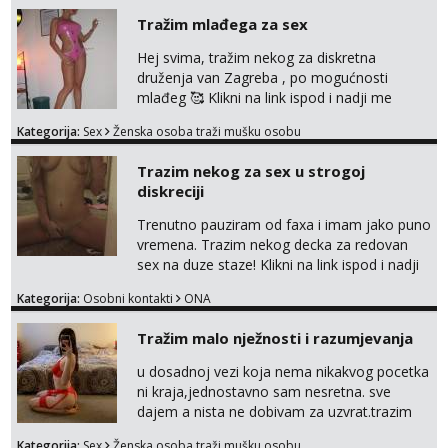
Tražim mlađega za sex
Hej svima, tražim nekog za diskretna
druženja van Zagreba , po mogućnosti
mlađeg 🥰 Klikni na link ispod i nadji me
tamo, cekam te!
Kategorija:
Sex
Ženska osoba traži mušku osobu
Trazim nekog za sex u strogoj
diskreciji
Trenutno pauziram od faxa i imam jako puno
vremena. Trazim nekog decka za redovan
sex na duze staze! Klikni na link ispod i nadji
me tamo, cekam te!
Kategorija:
Osobni kontakti
ONA
Tražim malo nježnosti i razumjevanja
u dosadnoj vezi koja nema nikakvog pocetka
ni kraja,jednostavno sam nesretna. sve
dajem a nista ne dobivam za uzvrat.trazim
muskarca koji ce zadovoljiti moje potrebe,ne
Kategorija:
Sex
Ženska osoba traži mušku osobu