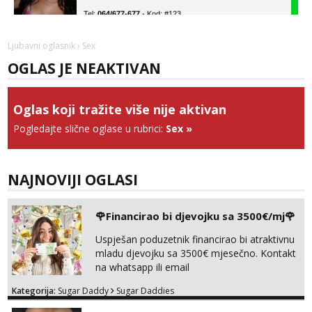
Tel:
064/677-677
- Kod: #123
tel:0,93€ - mob:1,12€ min
Anđela
Ljubavni oglasnik
› Sex
Čekam tvoj poziv!
OGLAS JE NEAKTIVAN
Tel:
064/677-677
- Kod: #142
tel:0,93€ - mob:1,12€ min
Oglas koji tražite više nije aktivan
Lucija
Pogledajte slične oglase u rubrici:
Sex
»
Razgovaram :)
Tel:
064/677-677
- Kod: #136
tel:0,93€ - mob:1,12€ min
Obavijesti me kada se oslobodi
NAJNOVIJI OGLASI
Liliana
Čekam tvoj poziv!
🌹Financirao bi djevojku sa 3500€/mj🌹
Tel:
064/677-677
- Kod: #69
Uspješan poduzetnik financirao bi atraktivnu
tel:0,93€ - mob:1,12€ min
mladu djevojku sa 3500€ mjesečno. Kontakt
na whatsapp ili email
Marta
Razgovaram :)
Kategorija:
Sugar Daddy
Sugar Daddies
Tel:
064/677-677
- Kod: #53