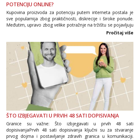
POTENCIJU ONLINE?
Kupovina proizvoda za potenciju putem interneta postala je
sve popularnija zbog praktičnosti, diskrecije i široke ponude.
Međutim, upravo zbog velike potražnje na tržištu se pojavljuju
i brojni krivotvoreni proizvodi, nepouzdane internetske
Pročitaj više
trgovine te proizvodi nepoznatog podrijetla. ...
ŠTO IZBJEGAVATI U PRVIH 48 SATI DOPISIVANJA
Granice su važne: Što izbjegavati u prvih 48 sati
dopisivanjaPrvih 48 sati dopisivanja ključni su za stvaranje
prvog dojma i postavljanje zdravih granica u komunikaciji.