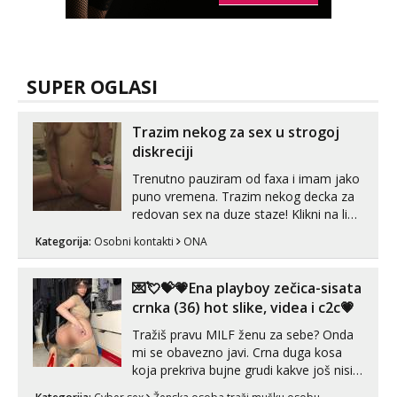
SUPER OGLASI
Trazim nekog za sex u strogoj
diskreciji
Trenutno pauziram od faxa i imam jako
puno vremena. Trazim nekog decka za
redovan sex na duze staze! Klikni na link
ispod i nadji me tamo, cekam te!
Kategorija:
Osobni kontakti
ONA
💌💘💝💗Ena playboy zečica-sisata
crnka (36) hot slike, videa i c2c💗
Tražiš pravu MILF ženu za sebe? Onda
mi se obavezno javi. Crna duga kosa
koja prekriva bujne grudi kakve još nisi
vidio, čista ŠESTICA! A usne? O usnama