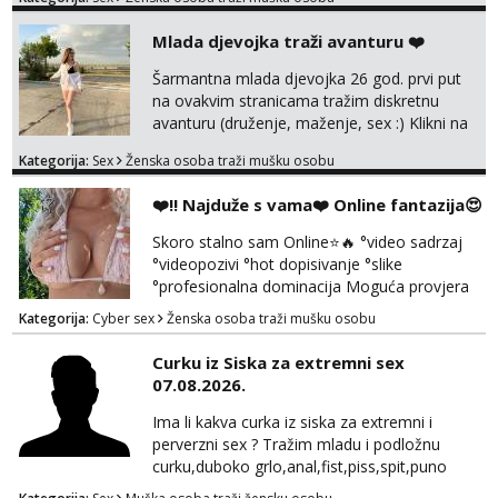
trazim puno samo malo njeznosti i
razumjevanja. volim njezan seks i njezne
Mlada djevojka traži avanturu ❤️
poljupce po tijelu koji me jako
pale,obozavam kad muskarac preuzme
Šarmantna mlada djevojka 26 god. prvi put
kontrolu . javi se :) Klikni na link ispod i nadji
na ovakvim stranicama tražim diskretnu
me tamo, cekam te!
avanturu (druženje, maženje, sex :) Klikni na
link ispod i nadji me tamo, cekam te!
Kategorija:
Sex
Ženska osoba traži mušku osobu
❤️‼️ Najduže s vama❤️ Online fantazija😍
Skoro stalno sam Online⭐🔥 °video sadrzaj
°videopozivi °hot dopisivanje °slike
°profesionalna dominacija Moguća provjera
videopozivom, no ako se nakon toga ne
Kategorija:
Cyber sex
Ženska osoba traži mušku osobu
javite, vise vam ju ne radim 😉 100% prava i
diskretna. Probaj me jednom, nećeš moći bez
Curku iz Siska za extremni sex
mene 😜😇 Nemojte me pitati za uzivo, jer to
07.08.2026.
ne radim. 0998785600 javljanje isključivo
porukom na WhatsApp🩷
Ima li kakva curka iz siska za extremni i
perverzni sex ? Tražim mladu i podložnu
curku,duboko grlo,anal,fist,piss,spit,puno
pljuvačke,ulja i pissa,volim isto tako masažu