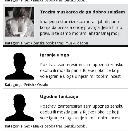
Kategorija:
Sex
Muška osoba traži žensku osobu
prostate,rimyob,extremno full perverzno,bez
tabua,najlonke crne i visoke sexy štikle
Trazim muskarca da ga dobro zajašem
obavezno imati na sebi,za početak s.t.o
nudim za druženje večeras,noć kod
Ima jedna stara izreka: moras jahati puno
mene,javljanje isključivo pozivom
konja da bi nasla onog pravoga. Jesi li ti moj
pravi, ili te samo moram jahati? Onaj moj
bivsi je bio samo konj hahahahah Klikni niže
Kategorija:
Sex
Ženska osoba traži mušku osobu
na sexdater link i javi mi se tamo....
Igranje uloga
Pozdrav, zainteresiran sam upoznati zensku
osobu ili mozda par iz Rijeke i okolice koji
vole igranje uloga u njeznim i toplim incest
pricama, izgled nebitan, bitno je da znas sto
Kategorija:
Fetish
Ostalo
zelis i da se volis zabavljati. Javitese na mail,
viber, wapp ili zovite. Samo ozbiljni, hvala
Ugodne fantazije
Pozdrav, zainteresiran sam upoznati zensku
osobu ili mozda par iz Rijeke i okolice koji
vole igranje uloga u njeznim i toplim incest
pricama, izgled nebitan, bitno je da znas sto
Kategorija:
Sex
Muška osoba traži žensku osobu
zelis i da se volis zabavljati. Javitese na mail,