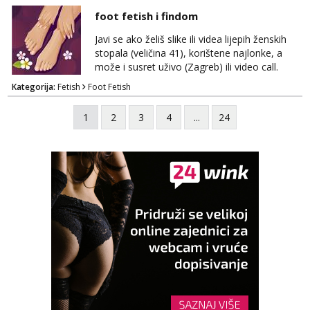
viber, wapp ili zovite. Samo ozbiljni, hvala
foot fetish i findom
Javi se ako želiš slike ili videa lijepih ženskih
stopala (veličina 41), korištene najlonke, a
može i susret uživo (Zagreb) ili video call.
Mlada sam, lijepa i obrazovana te spremna za
Kategorija:
Fetish
Foot Fetish
dogovore i ispunjavanje želja. Molim samo
ozbiljni, spremni na dugoročnu suradnju i koji
1
2
3
4
...
24
mogu adekvatno platiti ono što nudim. :)
Također me zanima i findom Javite se sa
svojim željama i ponudama.