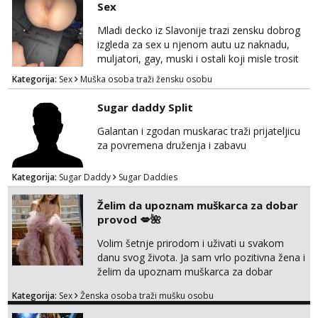
Sex
tel:0,93€ - mob:1,12€ min
Obavijesti me kada se oslobodi
Mladi decko iz Slavonije trazi zensku dobrog
izgleda za sex u njenom autu uz naknadu,
Alisa
muljatori, gay, muski i ostali koji misle trosit
Razgovaram :)
vrijeme na pisanje mogu zaobic oglas, ako si
Kategorija:
Sex
Muška osoba traži žensku osobu
Tel:
064/677-677
- Kod: #106
slavonije i zainteresirana da te punim negdje
tel:0,93€ - mob:1,12€ min
u mraku u tvom autu javi se na whatsapp
Sugar daddy Split
Obavijesti me kada se oslobodi
porukom 098 199 1895.
Galantan i zgodan muskarac traži prijateljicu
Zara
za povremena druženja i zabavu
Čekam tvoj poziv!
Tel:
064/677-677
- Kod: #123
Kategorija:
Sugar Daddy
Sugar Daddies
tel:0,93€ - mob:1,12€ min
Želim da upoznam muškarca za dobar
Anđela
provod 💋🌺
Čekam tvoj poziv!
Volim šetnje prirodom i uživati u svakom
Tel:
064/677-677
- Kod: #142
tel:0,93€ - mob:1,12€ min
danu svog života. Ja sam vrlo pozitivna žena i
želim da upoznam muškarca za dobar
provod, naravno može i nešto više.💋🌺 Klikni
Kategorija:
Sex
Ženska osoba traži mušku osobu
na link ispod i nadji me tamo, cekam te!