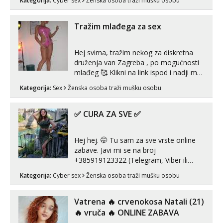
Kategorija:
Cyber sex
Ženska osoba traži mušku osobu
bolje da ni ne pričam. Prave pune usne
koje će ti se urezati u pamćenje, jer
vjeruj mi, takve još nisi vidio. Uvijek sam
Tražim mlađega za sex
spremna za ONLOINE zabavu...
Hej svima, tražim nekog za diskretna
druženja van Zagreba , po mogućnosti
mlađeg 🥰 Klikni na link ispod i nadji me
tamo, cekam te!
Kategorija:
Sex
Ženska osoba traži mušku osobu
✅ CURA ZA SVE ✅
Hej hej. 🤭 Tu sam za sve vrste online
zabave. Javi mi se na broj
+385919123322 (Telegram, Viber ili
Whatsapp). 🤙 NE javljaj se na uzivo.
Kategorija:
Cyber sex
Ženska osoba traži mušku osobu
Hvala.
Vatrena ‎️‍🔥 crvenokosa Natali (21)
‎️‍🔥 vruča‎ ️‍🔥 ONLINE ZABAVA