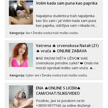
vjeruj mi, takve još nisi vidio. Uvijek sam
Volim kada sam puna kao paprika
spremna za ONLOINE zabavu...
Napaljena studentica traži napaljenka
kao što sam i ja! Volim kada sam puna
kao paprika, izdržljiva sam i nikada mi
nije dosta seksa. Volim grubi seks i više
Kategorija:
Sex
Ženska osoba traži mušku osobu
puta dnevno bilo kad i bilo gdje zato se
javi što prije da me isprobaš Klikni na
link ispod i nadji me tamo, cekam te!
Vatrena ‎️‍🔥 crvenokosa Natali (21)
‎️‍🔥 vruča‎ ️‍🔥 ONLINE ZABAVA
❌NE RADIM NIŠTA UŽIVO❌ Voliš
crvenokose prirodne curke? ❤️ Onda me
moraš isprobati koliko sam vruča.‎ ️‍🔥
MLADA vražica koja ima 100%
Kategorija:
Cyber sex
Ženska osoba traži mušku osobu
prorodne grudi, 💦 Misli su mi uvijek
prljave i u svemu vidim samo užitak. 💦
U mojoj raznolikoj ponudi možeš
ENA 🔥ONLINE S LICEM🔥
pranaći nešto po svojoj mjeri. Sexi videa
CAM/CHAT/SLIKE/VIDEO
s kolegica...
Pozdrav, Javi se porukom na br.
+385919977166 za online druženje