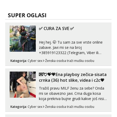
SUPER OGLASI
✅ CURA ZA SVE ✅
Hej hej. 🤭 Tu sam za sve vrste online
zabave. Javi mi se na broj
+385919123322 (Telegram, Viber ili
Whatsapp). 🤙 NE javljaj se na uzivo.
Kategorija:
Cyber sex
Ženska osoba traži mušku osobu
Hvala.
💌💘💝💗Ena playboy zečica-sisata
crnka (36) hot slike, videa i c2c💗
Tražiš pravu MILF ženu za sebe? Onda
mi se obavezno javi. Crna duga kosa
koja prekriva bujne grudi kakve još nisi
vidio, čista ŠESTICA! A usne? O usnama
Kategorija:
Cyber sex
Ženska osoba traži mušku osobu
bolje da ni ne pričam. Prave pune usne
koje će ti se urezati u pamćenje, jer