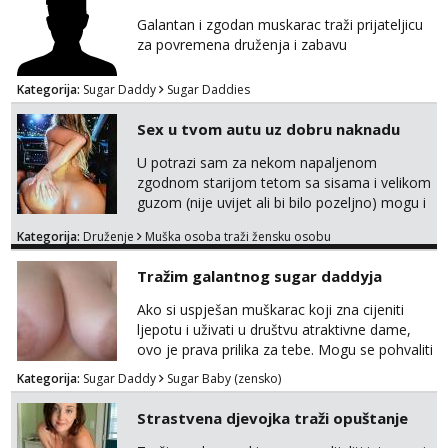
porukom 098 199 1895.
Galantan i zgodan muskarac traži prijateljicu
za povremena druženja i zabavu
Kategorija:
Sugar Daddy
Sugar Daddies
Sex u tvom autu uz dobru naknadu
U potrazi sam za nekom napaljenom
zgodnom starijom tetom sa sisama i velikom
guzom (nije uvijet ali bi bilo pozeljno) mogu i
mladje djevojke kojima nije bitan izgled vec
Kategorija:
Druženje
Muška osoba traži žensku osobu
dobra zabava uz naknadu, trazim neku koja
bi dosla po mene da se odemo seksat
Tražim galantnog sugar daddyja
negdje u mrak, prije seksa dobijes odmah na
ruke, molim samo ozbiljne da se javljaju one
Ako si uspješan muškarac koji zna cijeniti
koje se pale na seks po mracnim parkinzima,
ljepotu i uživati u društvu atraktivne dame,
sumarcima itd be...
ovo je prava prilika za tebe. Mogu se pohvaliti
prekrasnim licem, dugom, njegovanom
Kategorija:
Sugar Daddy
Sugar Baby (zensko)
kosom i fit figurom. Moje grudi su broj 4,a
guza je, bez lažne skromnosti, prava top
Strastvena djevojka traži opuštanje
forma. Diskretno i opušteno druženje je moj