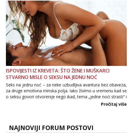
povjerenje. Takođe...
ISPOVIJESTI IZ KREVETA: ŠTO ŽENE I MUŠKARCI
STVARNO MISLE O SEKSU NA JEDNU NOĆ
Seks na jednu noć – za neke uzbudljiva avantura bez obaveza,
za druge emotivna minska polja. Iako živimo u vremenu kad se
o seksu govori otvorenije nego ikad, tema „jedne noći strasti“ i
dalje izaziva burne rasprave. Što zapravo misle žene, a što
Pročitaj više
muškarci? Jesu...
NAJNOVIJI FORUM POSTOVI