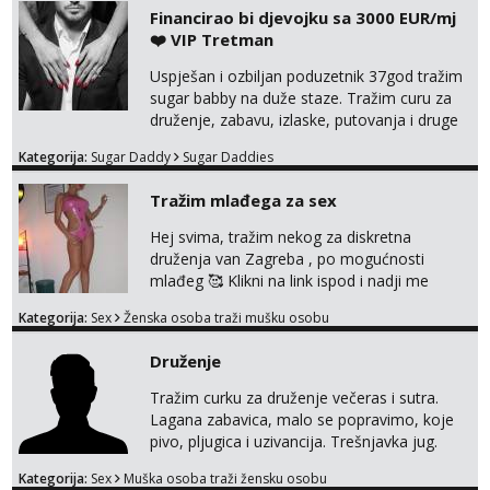
Financirao bi djevojku sa 3000 EUR/mj
❤️ VIP Tretman
Uspješan i ozbiljan poduzetnik 37god tražim
sugar babby na duže staze. Tražim curu za
druženje, zabavu, izlaske, putovanja i druge
lijepe stvari na obostranu korist. Ako si
Kategorija:
Sugar Daddy
Sugar Daddies
otvorena, komunikativna, zgodna i atraktivna
javi se na moj email:
Tražim mlađega za sex
markodalic37@gmail.com
Hej svima, tražim nekog za diskretna
druženja van Zagreba , po mogućnosti
mlađeg 🥰 Klikni na link ispod i nadji me
tamo, cekam te!
Kategorija:
Sex
Ženska osoba traži mušku osobu
Druženje
Tražim curku za druženje večeras i sutra.
Lagana zabavica, malo se popravimo, koje
pivo, pljugica i uzivancija. Trešnjavka jug.
We're jammin' To think that jammin' was a
Kategorija:
Sex
Muška osoba traži žensku osobu
thing of the past We're jammin' And I hope