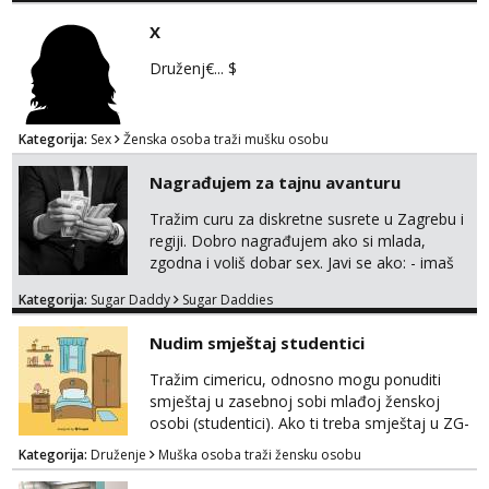
this jam is gonna last
X
Druženj€... $
Kategorija:
Sex
Ženska osoba traži mušku osobu
Nagrađujem za tajnu avanturu
Tražim curu za diskretne susrete u Zagrebu i
regiji. Dobro nagrađujem ako si mlada,
zgodna i voliš dobar sex. Javi se ako: - imaš
do 25 godina - imaš do 65 kg - imaš dugu
Kategorija:
Sugar Daddy
Sugar Daddies
kosu - se dobro ljubiš - si fleksibilna s
vremenom (jer ga nemam previše) i
Nudim smještaj studentici
dostupna radnim danom (vikendi i noći su za
obitelj) - vodiš brigu o zdravlju i koristiš
Tražim cimericu, odnosno mogu ponuditi
zaštitu Ne javljajte se: - debele - frajeri i
smještaj u zasebnoj sobi mlađoj ženskoj
paro...
osobi (studentici). Ako ti treba smještaj u ZG-
u, a ne želiš plaćati sobu i tako malo uštedjeti,
Kategorija:
Druženje
Muška osoba traži žensku osobu
javi se na mail.