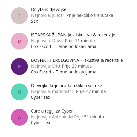
Onlyfans djevojke
Najnovija: Jurica1
Prije nekoliko trenutaka
J
Sex
ISTARSKA ŽUPANIJA - Iskustva & recenzije
Najnovija: Davaj
Prije 11 minuta
D
Cro Escort - Teme po lokacijama
BOSNA I HERCEGOVINA - Iskustva & recenzije
Najnovija: Erttt
Prije 28 minuta
E
Cro Escort - Teme po lokacijama
Djevojke koje prodaju slike i snimke
Najnovija: marinost15
Prije 47 minuta
M
Cyber sex
Cure u regiji za Cyber
Najnovija: Antonio M
Prije 51 minuta
A
Cyber sex