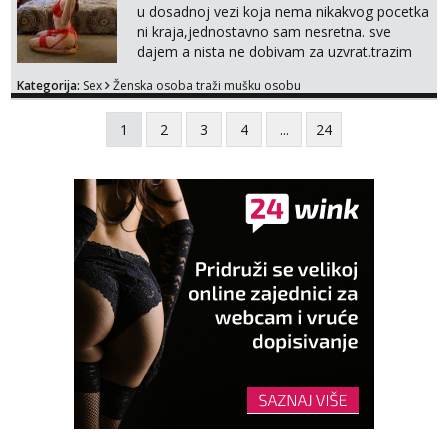
u dosadnoj vezi koja nema nikakvog pocetka
ni kraja,jednostavno sam nesretna. sve
dajem a nista ne dobivam za uzvrat.trazim
muskarca koji ce zadovoljiti moje potrebe,ne
Kategorija:
Sex
Ženska osoba traži mušku osobu
trazim puno samo malo njeznosti i
razumjevanja. volim njezan seks i njezne
1
2
3
4
...
24
poljupce po tijelu koji me jako
pale,obozavam kad muskarac preuzme
kontrolu . javi se :) Klikni na link ispod i nadji
me tamo, cekam te!