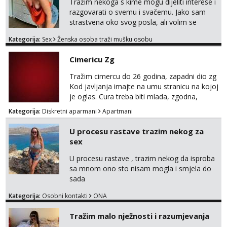
stil, bez dugačkih dopisivanja, putovanja ili
Tražim nekoga s kime mogu dijeliti interese i
javnih pojavljivanja. Što nudim: - atraktivno i
razgovarati o svemu i svačemu. Jako sam
ugo...
strastvena oko svog posla, ali volim se
opustiti i provesti vrijeme s prijateljima.
Kategorija:
Sex
Ženska osoba traži mušku osobu
Voljela bi naci nekoga pa da se nemoram
samo s prijateljima opustati ;) Klikni na link
Cimericu Zg
ispod i nadji me tamo, cekam te!
Tražim cimercu do 26 godina, zapadni dio zg
Kod javljanja imajte na umu stranicu na kojoj
je oglas. Cura treba biti mlada, zgodna,
uredna, bez poroka.
Kategorija:
Diskretni aparmani
Apartmani
U procesu rastave trazim nekog za
sex
U procesu rastave , trazim nekog da isproba
sa mnom ono sto nisam mogla i smjela do
sada
Kategorija:
Osobni kontakti
ONA
Tražim malo nježnosti i razumjevanja