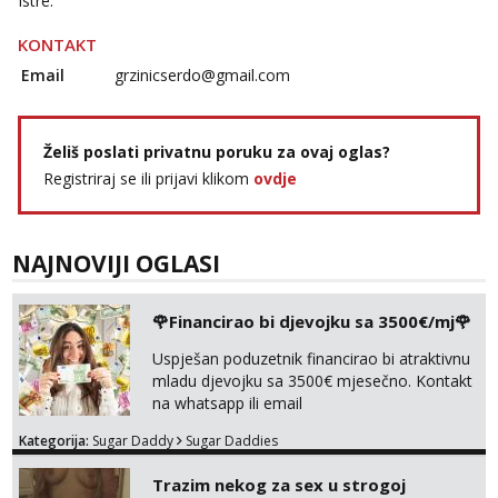
Istre.
Žana
Čekam tvoj poziv!
KONTAKT
Email
grzinicserdo@gmail.com
Tel:
064/677-677
- Kod: #135
tel:0,93€ - mob:1,12€ min
Lili
Želiš poslati privatnu poruku za ovaj oglas?
Čekam tvoj poziv!
Registriraj se ili prijavi klikom
ovdje
Tel:
064/677-677
- Kod: #128
tel:0,93€ - mob:1,12€ min
Anđela
NAJNOVIJI OGLASI
Čekam tvoj poziv!
Tel:
064/677-677
- Kod: #142
🌹Financirao bi djevojku sa 3500€/mj🌹
tel:0,93€ - mob:1,12€ min
Uspješan poduzetnik financirao bi atraktivnu
mladu djevojku sa 3500€ mjesečno. Kontakt
na whatsapp ili email
Kategorija:
Sugar Daddy
Sugar Daddies
Trazim nekog za sex u strogoj