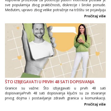
sve popularnija zbog praktičnosti, diskrecije i široke ponude.
Međutim, upravo zbog velike potražnje na tržištu se pojavljuju
i brojni krivotvoreni proizvodi, nepouzdane internetske
Pročitaj više
trgovine te proizvodi nepoznatog podrijetla. ...
ŠTO IZBJEGAVATI U PRVIH 48 SATI DOPISIVANJA
Granice su važne: Što izbjegavati u prvih 48 sati
dopisivanjaPrvih 48 sati dopisivanja ključni su za stvaranje
prvog dojma i postavljanje zdravih granica u komunikaciji.
Važno je izbjeći prebrzo otkrivanje osobnih ili intimnih
Pročitaj više
informacija, jer nepoznata osoba još nije zaslužila to