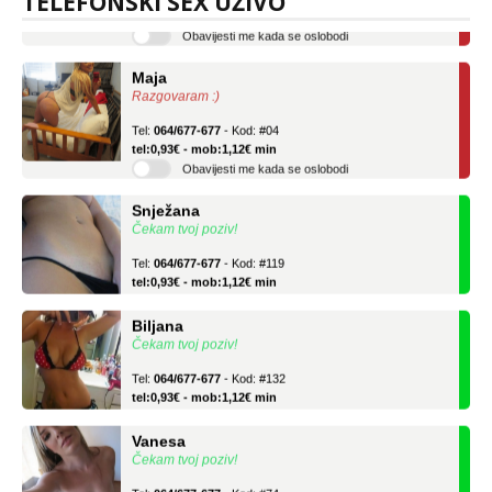
TELEFONSKI SEX UŽIVO
Obavijesti me kada se oslobodi
Maja
Razgovaram :)
Tel:
064/677-677
- Kod: #04
tel:0,93€ - mob:1,12€ min
Obavijesti me kada se oslobodi
Snježana
Čekam tvoj poziv!
Tel:
064/677-677
- Kod: #119
tel:0,93€ - mob:1,12€ min
Biljana
Čekam tvoj poziv!
Tel:
064/677-677
- Kod: #132
tel:0,93€ - mob:1,12€ min
Vanesa
Čekam tvoj poziv!
Tel:
064/677-677
- Kod: #74