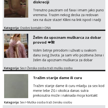
diskreciji
Trenutno pauziram od faxa i imam jako puno
vremena. Trazim nekog decka za redovan
sex na duze staze! Klikni na link ispod i nadji
me tamo, cekam te!
Kategorija:
Osobni kontakti
ONA
Želim da upoznam muškarca za dobar
provod 💋🌺
Volim šetnje prirodom i uživati u svakom
danu svog života. Ja sam vrlo pozitivna žena i
želim da upoznam muškarca za dobar
provod, naravno može i nešto više.💋🌺 Klikni
Kategorija:
Sex
Ženska osoba traži mušku osobu
na link ispod i nadji me tamo, cekam te!
Tražim starije dame ili curu
Tražim starije dame ili curu mladju za sex kod
mene tebe ZG i okolica danas sutra
prekosutra može i naknada moja kontakt
WhatsApp SMS poziv prednosti imaju starije
Kategorija:
Sex
Muška osoba traži žensku osobu
091 2504 794