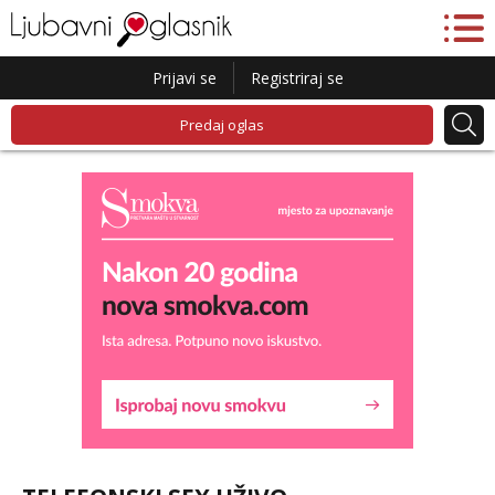
Prijavi se
Registriraj se
Predaj oglas
Liliana
Razgovaram :)
Tel:
064/677-677
- Kod: #69
tel:0,93€ - mob:1,12€ min