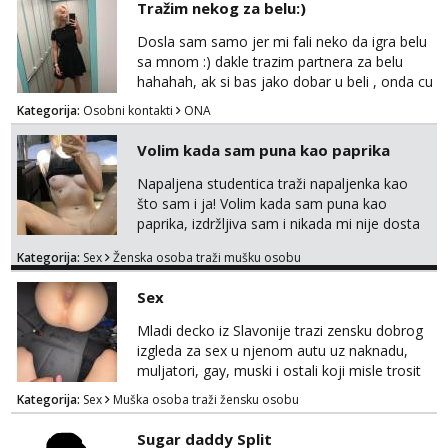
Tražim nekog za belu:)
Dosla sam samo jer mi fali neko da igra belu
sa mnom :) dakle trazim partnera za belu
hahahah, ak si bas jako dobar u beli , onda cu
razmislit za dalje Klikni na link ispod i nadji me
Kategorija:
Osobni kontakti
ONA
tamo, cekam te!
Volim kada sam puna kao paprika
Napaljena studentica traži napaljenka kao
što sam i ja! Volim kada sam puna kao
paprika, izdržljiva sam i nikada mi nije dosta
seksa. Volim grubi seks i više puta dnevno
Kategorija:
Sex
Ženska osoba traži mušku osobu
bilo kad i bilo gdje zato se javi što prije da
me isprobaš Klikni na link ispod i nadji me
Sex
tamo, cekam te!
Mladi decko iz Slavonije trazi zensku dobrog
izgleda za sex u njenom autu uz naknadu,
muljatori, gay, muski i ostali koji misle trosit
vrijeme na pisanje mogu zaobic oglas, ako si
Kategorija:
Sex
Muška osoba traži žensku osobu
slavonije i zainteresirana da te punim negdje
u mraku u tvom autu javi se na whatsapp
Sugar daddy Split