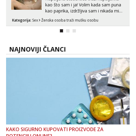
kao što sam i ja! Volim kada sam puna
kao paprika, izdržljiva sam i nikada mi
nije dosta seksa. Volim grubi seks i više
Kategorija:
Sex
Ženska osoba traži mušku osobu
puta dnevno bilo kad i bilo gdje zato se
javi što prije da me isprobaš Klikni na
link ispod i nadji me tamo, cekam te!
NAJNOVIJI ČLANCI
KAKO SIGURNO KUPOVATI PROIZVODE ZA