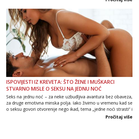
informacija, jer nepoznata osoba još nije zaslužila to
povjerenje. Takođe...
ISPOVIJESTI IZ KREVETA: ŠTO ŽENE I MUŠKARCI
STVARNO MISLE O SEKSU NA JEDNU NOĆ
Seks na jednu noć – za neke uzbudljiva avantura bez obaveza,
za druge emotivna minska polja. Iako živimo u vremenu kad se
o seksu govori otvorenije nego ikad, tema „jedne noći strasti“ i
dalje izaziva burne rasprave. Što zapravo misle žene, a što
Pročitaj više
muškarci? Jesu...