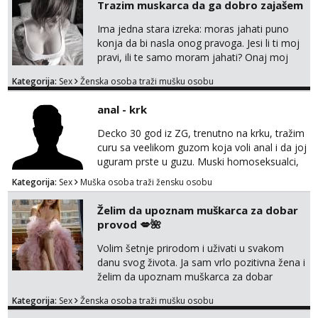
Trazim muskarca da ga dobro zajašem
Ima jedna stara izreka: moras jahati puno
konja da bi nasla onog pravoga. Jesi li ti moj
pravi, ili te samo moram jahati? Onaj moj
bivsi je bio samo konj hahahahah Klikni niže
Kategorija:
Sex
Ženska osoba traži mušku osobu
na sexdater link i javi mi se tamo....
anal - krk
Decko 30 god iz ZG, trenutno na krku, tražim
curu sa veelikom guzom koja voli anal i da joj
uguram prste u guzu. Muski homoseksualci,
parovi i transiči odjebite, ne zanimate me. Bilo
Kategorija:
Sex
Muška osoba traži žensku osobu
kakva placanja opcenito (gotovina) ili
unaprijed (aircash, paysafecard, bonovi) ne
Želim da upoznam muškarca za dobar
dolaze u obzir. Javit se prvo porukom na
provod 💋🌺
whatsapp 0958048882.
Volim šetnje prirodom i uživati u svakom
danu svog života. Ja sam vrlo pozitivna žena i
želim da upoznam muškarca za dobar
provod, naravno može i nešto više.💋🌺 Klikni
Kategorija:
Sex
Ženska osoba traži mušku osobu
na link ispod i nadji me tamo, cekam te!