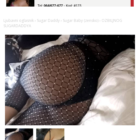
Tel:
064/677-677
- Kod: #123
tel:0,93€ - mob:1,12€ min
Obavijesti me kada se oslobodi
Ljubavni oglasnik
›
Sugar Daddy
›
Sugar Baby (zensko)
› OZBILJNOG
Anđela
SUGARDADDYA
Čekam tvoj poziv!
Tel:
064/677-677
- Kod: #142
tel:0,93€ - mob:1,12€ min
Liliana
Razgovaram :)
Tel:
064/677-677
- Kod: #69
tel:0,93€ - mob:1,12€ min
Obavijesti me kada se oslobodi
Snježana
Razgovaram :)
Tel:
064/677-677
- Kod: #119
tel:0,93€ - mob:1,12€ min
Obavijesti me kada se oslobodi
Alisa
Razgovaram :)