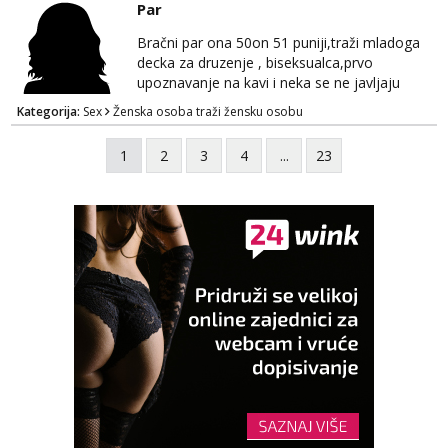
Par
Bračni par ona 50on 51 puniji,traži mladoga
decka za druzenje , biseksualca,prvo
upoznavanje na kavi i neka se ne javljaju
stariji od 30 godina
Kategorija:
Sex
Ženska osoba traži žensku osobu
1
2
3
4
...
23