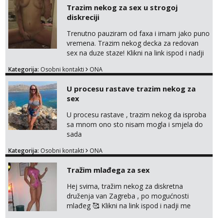
Trazim nekog za sex u strogoj
diskreciji
Trenutno pauziram od faxa i imam jako puno
vremena. Trazim nekog decka za redovan
sex na duze staze! Klikni na link ispod i nadji
me tamo, cekam te!
Kategorija:
Osobni kontakti
ONA
U procesu rastave trazim nekog za
sex
U procesu rastave , trazim nekog da isproba
sa mnom ono sto nisam mogla i smjela do
sada
Kategorija:
Osobni kontakti
ONA
Tražim mlađega za sex
Hej svima, tražim nekog za diskretna
druženja van Zagreba , po mogućnosti
mlađeg 🥰 Klikni na link ispod i nadji me
tamo, cekam te!