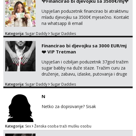
🌹Financirao bi djevojku sa 3500€/mj🌹
Uspješan poduzetnik financirao bi atraktivnu
mladu djevojku sa 3500€ mjesečno. Kontakt
na whatsapp ili email
Kategorija:
Sugar Daddy
Sugar Daddies
Financirao bi djevojku sa 3000 EUR/mj
❤️ VIP Tretman
Uspješan i ozbiljan poduzetnik 37god tražim
sugar babby na duže staze. Tražim curu za
druženje, zabavu, izlaske, putovanja i druge
lijepe stvari na obostranu korist. Ako si
Kategorija:
Sugar Daddy
Sugar Daddies
otvorena, komunikativna, zgodna i atraktivna
javi se na moj email:
N
markodalic37@gmail.com
Netko za dopisivanje? Sisak
Kategorija:
Sex
Ženska osoba traži mušku osobu