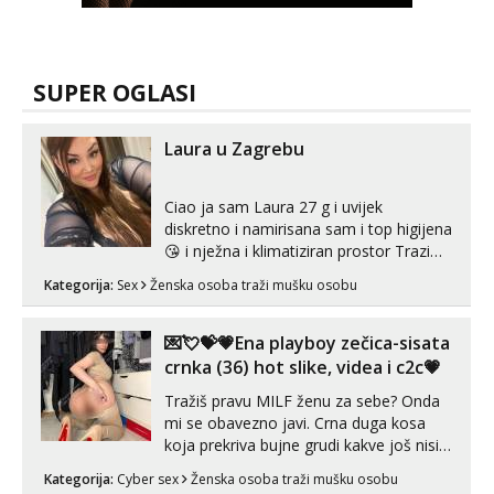
SUPER OGLASI
Laura u Zagrebu
Ciao ja sam Laura 27 g i uvijek
diskretno i namirisana sam i top higijena
😘 i nježna i klimatiziran prostor Trazim
sex za nagradu Radim klasican sex
Kategorija:
Sex
Ženska osoba traži mušku osobu
Pusenje i gutanje sperme Erotsko rublje
imam uvijek Lizati me mozes i ljubiti po
tijelu Iskljucivo neradim analni !!! I
💌💘💝💗Ena playboy zečica-sisata
neljubim se Wha...
crnka (36) hot slike, videa i c2c💗
Tražiš pravu MILF ženu za sebe? Onda
mi se obavezno javi. Crna duga kosa
koja prekriva bujne grudi kakve još nisi
vidio, čista ŠESTICA! A usne? O usnama
Kategorija:
Cyber sex
Ženska osoba traži mušku osobu
bolje da ni ne pričam. Prave pune usne