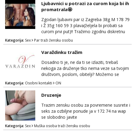
Ljubavnici u potrazi za curom koja bi ih
za brz dogovor Kontakt 0958759047
promatrala🤩
Zgodan ljubavni par iz Zagreba 38g M 178 79
i Ž 35g 160 59 3 plava(željela bi probati sa
curom prvi put)!! Tražimo zgodnu diskretnu
curu koja bi nas promatrala dok imamo
Kategorija:
Sex
Par traži žensku osobu
žestok odnos. Može se pridruziti ali i ne
mora.Bitno da uzivamo diskretno anonimno
Varaždinku tražim
bez upoznavanja puno.Sliku mozemo
razmjeniti,ali najbolje uzivo se upoznati. Na
Dosadno ti je, ne da ti se izlaziti, trebaš
goo smo do 15.8 poslije tog mozemo se
nekoga za druženje tko nema veze sa tvojim
druziti,javi se na mail il...
društvom, poslom, obitelji? Možemo se
podružiti i zabaviti na razne načine. Makni se
Kategorija:
Osobni kontakti
ON
od svakodnevice samnom. Javi se na
Whatsapp. Samo Varaždin i okolica.
Druzenje
Trazim zensku osobu za povremene susrete i
seks za ozbiljne ponude ja v 172 74 na wap
se slobodno javite
Kategorija:
Sex
Muška osoba traži žensku osobu