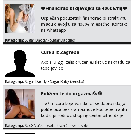
❤️Financirao bi djevojku sa 4000€/mj❤️
Uspješan poduzetnik financirao bi atraktivnu
mladu djevojku sa 4000€ mjesečno. Kontakt
na whatsapp.
Kategorija:
Sugar Daddy
Sugar Daddies
Curku iz Zagreba
Ako si u Zg i zelis druzenje,izlet uz naknadu za
tebe javi se
Kategorija:
Sugar Daddy
Sugar Baby (zensko)
Poližem te do orgazma💦🤑
Tražim curu koja voli da joj se dobro i dugo
poliže pica bez srama,moze kod tebe u autu
kod u prirodi wc shoping centar bitno da je
uzbudljivo i da si full diskretna i napaljena💦
Kategorija:
Sex
Muška osoba traži žensku osobu
jer nisam solo. Zgodan sam i diskretan,sliku
šaljem na wapp telegram..178 78kg.,javi se