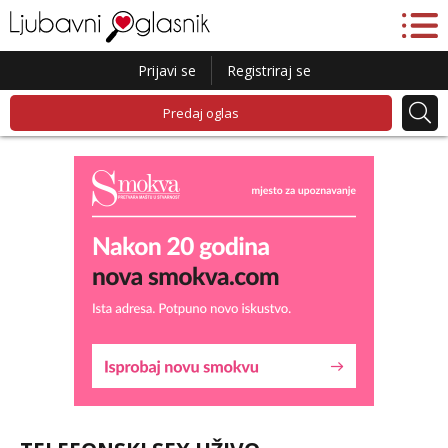
Prijavi se
Registriraj se
Predaj oglas
Liliana
Razgovaram :)
Tel:
064/677-677
- Kod: #69
tel:0,93€ - mob:1,12€ min