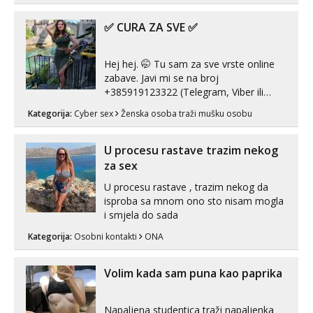
koje će ti se urezati u pamćenje, jer
vjeruj mi, takve još nisi vidio. Uvijek sam
✅ CURA ZA SVE ✅
spremna za ONLOINE zabavu...
Hej hej. 🤭 Tu sam za sve vrste online
zabave. Javi mi se na broj
+385919123322 (Telegram, Viber ili
Whatsapp). 🤙 NE javljaj se na uzivo.
Kategorija:
Cyber sex
Ženska osoba traži mušku osobu
Hvala.
U procesu rastave trazim nekog
za sex
U procesu rastave , trazim nekog da
isproba sa mnom ono sto nisam mogla
i smjela do sada
Kategorija:
Osobni kontakti
ONA
Volim kada sam puna kao paprika
Napaljena studentica traži napaljenka