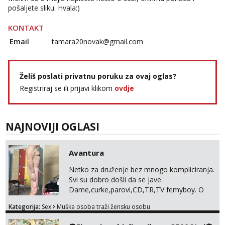
pošaljete sliku. Hvala:)
KONTAKT
Email
tamara20novak@gmail.com
Želiš poslati privatnu poruku za ovaj oglas?
Registriraj se ili prijavi klikom
ovdje
NAJNOVIJI OGLASI
Avantura
Netko za druženje bez mnogo kompliciranja.
Svi su dobro došli da se jave.
Dame,curke,parovi,CD,TR,TV femyboy. O
svemu možemo porazgovarati. Prostor
Kategorija:
Sex
Muška osoba traži žensku osobu
nemam ali ako smo za druženje možemo
nešto iskombinirati(auto,najam na dva sata)