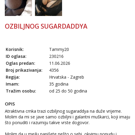
Tel:
064/677-677
- Kod: #106
tel:0,93€ - mob:1,12€ min
Obavijesti me kada se oslobodi
OZBILJNOG SUGARDADDYA
Žana
Čekam tvoj poziv!
Tel:
064/677-677
- Kod: #135
tel:0,93€ - mob:1,12€ min
Korisnik:
Tammy20
ID oglasa:
230216
Zara
Oglas predan:
11.06.2026
Razgovaram :)
Broj prikazivanja:
4356
Tel:
064/677-677
- Kod: #123
Regija:
Hrvatska - Zagreb
tel:0,93€ - mob:1,12€ min
Imam:
35 godina
Obavijesti me kada se oslobodi
Tražim osobu:
od 25 do 50 godina
Anđela
Čekam tvoj poziv!
OPIS
Atraktivna crnka trazi ozbiljnog sugaraddya na duže vrijeme.
Tel:
064/677-677
- Kod: #142
Molim da mi se jave samo ozbiljni i galantni muškarci, koji imaju
tel:0,93€ - mob:1,12€ min
što ponuditi i razumiju takve vrste dogovor.
Molim da u mejlu napišete nešto o sebi, okvirnu ponudu i