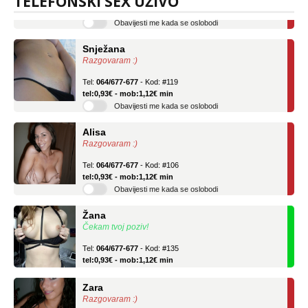
TELEFONSKI SEX UŽIVO
Obavijesti me kada se oslobodi
Snježana
Razgovaram :)
Tel:
064/677-677
- Kod: #119
tel:0,93€ - mob:1,12€ min
Obavijesti me kada se oslobodi
Alisa
Razgovaram :)
Tel:
064/677-677
- Kod: #106
tel:0,93€ - mob:1,12€ min
Obavijesti me kada se oslobodi
Žana
Čekam tvoj poziv!
Tel:
064/677-677
- Kod: #135
tel:0,93€ - mob:1,12€ min
Zara
Razgovaram :)