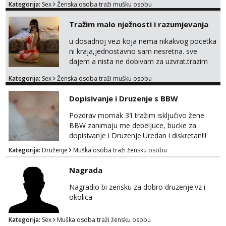
Kategorija:
Sex
Ženska osoba traži mušku osobu
Tražim malo nježnosti i razumjevanja
u dosadnoj vezi koja nema nikakvog pocetka
ni kraja,jednostavno sam nesretna. sve
dajem a nista ne dobivam za uzvrat.trazim
muskarca koji ce zadovoljiti moje potrebe,ne
Kategorija:
Sex
Ženska osoba traži mušku osobu
trazim puno samo malo njeznosti i
razumjevanja. volim njezan seks i njezne
Dopisivanje i Druzenje s BBW
poljupce po tijelu koji me jako
pale,obozavam kad muskarac preuzme
Pozdrav momak 31.tražim isključivo žene
kontrolu . javi se :) Klikni na link ispod i nadji
BBW zanimaju me debeljuce, bucke za
me tamo, cekam te!
dopisivanje i Druzenje.Uredan i diskretan!!!
Kategorija:
Druženje
Muška osoba traži žensku osobu
Nagrada
Nagradio bi zensku za dobro druzenje.vz i
okolica
Kategorija:
Sex
Muška osoba traži žensku osobu