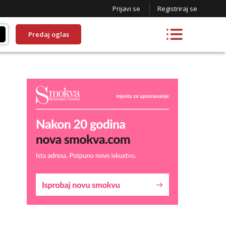
Prijavi se
Registriraj se
Predaj oglas
Snježana
Razgovaram :)