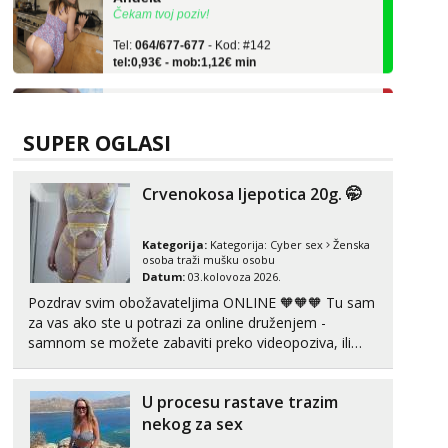
Tel:
064/677-677
- Kod: #142
tel:0,93€ - mob:1,12€ min
Snježana
Razgovaram :)
Tel:
064/677-677
- Kod: #119
SUPER OGLASI
tel:0,93€ - mob:1,12€ min
Obavijesti me kada se oslobodi
Crvenokosa ljepotica 20g. 🤭
Alisa
Razgovaram :)
Kategorija:
Kategorija:
Cyber sex
Ženska
Tel:
064/677-677
- Kod: #106
osoba traži mušku osobu
tel:0,93€ - mob:1,12€ min
Datum:
03.kolovoza 2026.
Obavijesti me kada se oslobodi
Pozdrav svim obožavateljima ONLINE 🧡🧡🧡 Tu sam
za vas ako ste u potrazi za online druženjem -
Vanesa
samnom se možete zabaviti preko videopoziva, ili
Čekam tvoj poziv!
ako vam nisam dovoljna radim i u paru i trojci s
Tel:
064/677-677
- Kod: #74
kolegicama, svaka je drugačija 😉 Radim i vruća
tel:0,93€ - mob:1,12€ min
U procesu rastave trazim
tipkanja uz slike i hot line pozive. Za vas sam
pripremila ...
nekog za sex
Lili
Razgovaram :)