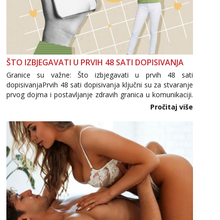
ŠTO IZBJEGAVATI U PRVIH 48 SATI DOPISIVANJA
Granice su važne: Što izbjegavati u prvih 48 sati
dopisivanjaPrvih 48 sati dopisivanja ključni su za stvaranje
prvog dojma i postavljanje zdravih granica u komunikaciji.
Važno je izbjeći prebrzo otkrivanje osobnih ili intimnih
Pročitaj više
informacija, jer nepoznata osoba još nije zaslužila to
povjerenje. Takođe...