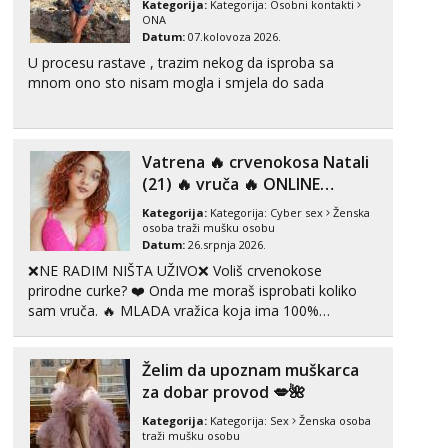
Kategorija:
Kategorija:
Osobni kontakti
ONA
Tel:
064/677-677
- Kod: #128
Datum:
07.kolovoza 2026.
tel:0,93€ - mob:1,12€ min
U procesu rastave , trazim nekog da isproba sa
Obavijesti me kada se oslobodi
mnom ono sto nisam mogla i smjela do sada
Anđela
Čekam tvoj poziv!
Tel:
064/677-677
- Kod: #142
Vatrena ‎️‍🔥 crvenokosa Natali
tel:0,93€ - mob:1,12€ min
(21) ‎️‍🔥 vruča‎ ️‍🔥 ONLINE
ZABAVA
Kategorija:
Kategorija:
Cyber sex
Ženska
osoba traži mušku osobu
Datum:
26.srpnja 2026.
❌NE RADIM NIŠTA UŽIVO❌ Voliš crvenokose
prirodne curke? ❤️ Onda me moraš isprobati koliko
sam vruča.‎ ️‍🔥 MLADA vražica koja ima 100%
prorodne grudi, 💦 Misli su mi uvijek prljave i u svemu
vidim samo užitak. 💦 U mojoj raznolikoj ponudi
Želim da upoznam muškarca
možeš pranaći nešto po svojoj mjeri. Sexi videa s
kolegica...
za dobar provod 💋🌺
Kategorija:
Kategorija:
Sex
Ženska osoba
traži mušku osobu