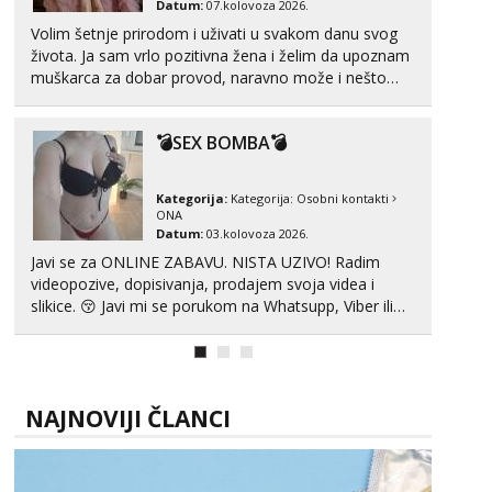
Datum:
07.kolovoza 2026.
Volim šetnje prirodom i uživati u svakom danu svog
života. Ja sam vrlo pozitivna žena i želim da upoznam
muškarca za dobar provod, naravno može i nešto
više.💋🌺 Klikni na link ispod i nadji me tamo, cekam
te!
💣SEX BOMBA💣
Kategorija:
Kategorija:
Osobni kontakti
ONA
Datum:
03.kolovoza 2026.
Javi se za ONLINE ZABAVU. NISTA UZIVO! Radim
videopozive, dopisivanja, prodajem svoja videa i
slikice. 😚 Javi mi se porukom na Whatsupp, Viber ili
Telegram. +385 91 723 0045
NAJNOVIJI ČLANCI