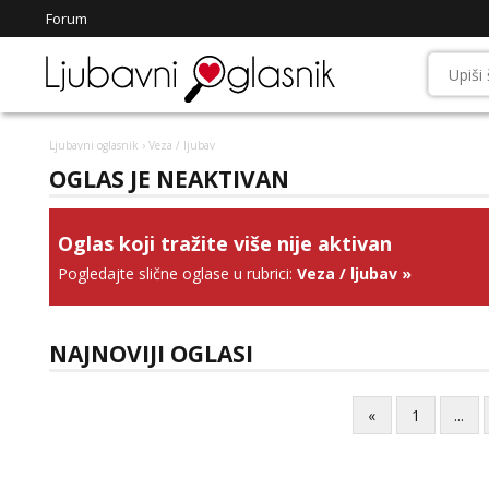
Forum
Ljubavni oglasnik
› Veza / ljubav
OGLAS JE NEAKTIVAN
Oglas koji tražite više nije aktivan
Pogledajte slične oglase u rubrici:
Veza / ljubav
»
NAJNOVIJI OGLASI
«
1
...