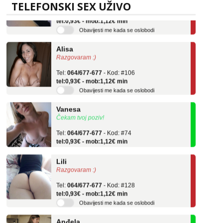
TELEFONSKI SEX UŽIVO
Tel:
064/677-677
- Kod: #119
tel:0,93€ - mob:1,12€ min
Obavijesti me kada se oslobodi
Alisa
Razgovaram :)
Tel:
064/677-677
- Kod: #106
tel:0,93€ - mob:1,12€ min
Obavijesti me kada se oslobodi
Vanesa
Čekam tvoj poziv!
Tel:
064/677-677
- Kod: #74
tel:0,93€ - mob:1,12€ min
Lili
Razgovaram :)
Tel:
064/677-677
- Kod: #128
tel:0,93€ - mob:1,12€ min
Obavijesti me kada se oslobodi
Anđela
Čekam tvoj poziv!