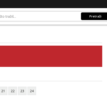
Pretraži
21
22
23
24