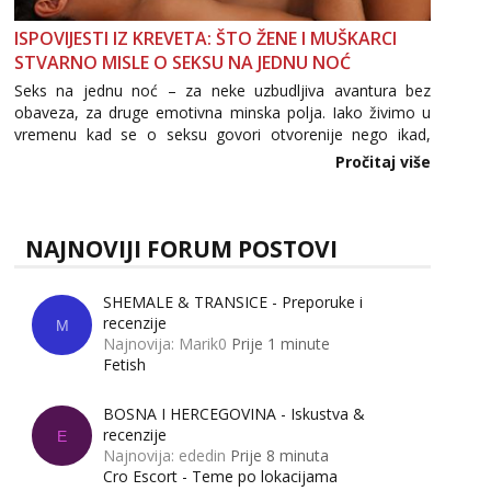
ISPOVIJESTI IZ KREVETA: ŠTO ŽENE I MUŠKARCI
STVARNO MISLE O SEKSU NA JEDNU NOĆ
Seks na jednu noć – za neke uzbudljiva avantura bez
obaveza, za druge emotivna minska polja. Iako živimo u
vremenu kad se o seksu govori otvorenije nego ikad,
tema „jedne noći strasti“ i dalje izaziva burne rasprave. Što
Pročitaj više
zapravo misle žene, a što muškarci? Jesu...
NAJNOVIJI FORUM POSTOVI
SHEMALE & TRANSICE - Preporuke i
recenzije
M
Najnovija: Marik0
Prije 1 minute
Fetish
BOSNA I HERCEGOVINA - Iskustva &
recenzije
E
Najnovija: ededin
Prije 8 minuta
Cro Escort - Teme po lokacijama