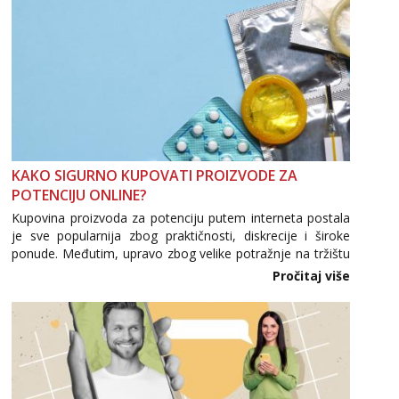
KAKO SIGURNO KUPOVATI PROIZVODE ZA
POTENCIJU ONLINE?
Kupovina proizvoda za potenciju putem interneta postala
je sve popularnija zbog praktičnosti, diskrecije i široke
ponude. Međutim, upravo zbog velike potražnje na tržištu
se pojavljuju i brojni krivotvoreni proizvodi, nepouzdane
Pročitaj više
internetske trgovine te proizvodi nepoznatog podrijetla. ...