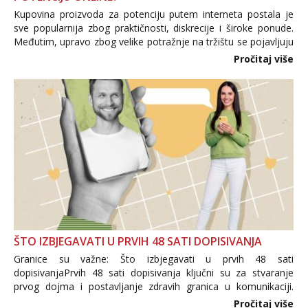
Kupovina proizvoda za potenciju putem interneta postala je
sve popularnija zbog praktičnosti, diskrecije i široke ponude.
Međutim, upravo zbog velike potražnje na tržištu se pojavljuju
i brojni krivotvoreni proizvodi, nepouzdane internetske
Pročitaj više
trgovine te proizvodi nepoznatog podrijetla. ...
ŠTO IZBJEGAVATI U PRVIH 48 SATI DOPISIVANJA
Granice su važne: Što izbjegavati u prvih 48 sati
dopisivanjaPrvih 48 sati dopisivanja ključni su za stvaranje
prvog dojma i postavljanje zdravih granica u komunikaciji.
Važno je izbjeći prebrzo otkrivanje osobnih ili intimnih
Pročitaj više