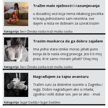
Tražim malo nježnosti i razumjevanja
u dosadnoj vezi koja nema nikakvog pocetka
ni kraja,jednostavno sam nesretna. sve
dajem a nista ne dobivam za uzvrat.trazim
muskarca koji ce zadovoljiti moje potrebe,ne
Kategorija:
Sex
Ženska osoba traži mušku osobu
trazim puno samo malo njeznosti i
razumjevanja. volim njezan seks i njezne
Trazim muskarca da ga dobro zajašem
poljupce po tijelu koji me jako
pale,obozavam kad muskarac preuzme
Ima jedna stara izreka: moras jahati puno
kontrolu . javi se :) Klikni na link ispod i nadji
konja da bi nasla onog pravoga. Jesi li ti moj
me tamo, cekam te!
pravi, ili te samo moram jahati? Onaj moj
bivsi je bio samo konj hahahahah Klikni niže
Kategorija:
Sex
Ženska osoba traži mušku osobu
na sexdater link i javi mi se tamo....
Nagrađujem za tajnu avanturu
Tražim curu za diskretne susrete u Zagrebu i
regiji. Dobro nagrađujem ako si mlada,
zgodna i voliš dobar sex. Javi se ako: - imaš
do 25 godina - imaš do 65 kg - imaš dugu
Kategorija:
Sugar Daddy
Sugar Daddies
kosu - se dobro ljubiš - si fleksibilna s