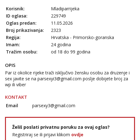
Korisnik:
Mladiparrijeka
ID oglasa:
229749
Oglas predan:
11.05.2026
Broj prikazivanja:
2323
Regija:
Hrvatska - Primorsko-goranska
Imam:
24 godina
Tražim osobu:
od 18 do 99 godina
OPIS
Par iz okolice rijeke traži isključivo žensku osobu za druzenje i
sex javite se na
parsexyi3@gmail.com
poslje dobijete broj za
wp ili viber
KONTAKT
Email
parsexy3@gmail.com
Želiš poslati privatnu poruku za ovaj oglas?
Registriraj se ili prijavi klikom
ovdje