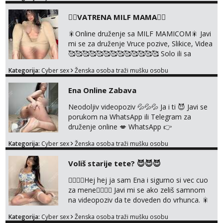
pričam. Prave pune usne koje će ti se urezati
u pamćenje, jer vjeruj mi, takve još nisi vidio.
❤️‍🔥VATRENA MILF MAMA❤️‍🔥
Uvijek sam spremna za ONLOINE zabavu.
Volim vruće u porukama uz pokoju fotku.
🎇Online druženje sa MILF MAMICOM🎇 Javi
Radim slikice i videa po tvojoj želji te imam
mi se za druženje Vruce pozive, Slikice, Videa
raznih mater...
🥰🥰🥰🥰🥰🥰🥰🥰🥰🥰🥰🥰🥰 Solo ili sa
partnerom ili kolegicama Javi mi se porukom
Kategorija:
Cyber sex
Ženska osoba traži mušku osobu
WhatsApp ili Telegram WhatsApp 👉
+385919977166 Telegram 👉
Ena Online Zabava
@enafriedrichkis 🤬NE RADIM SASTANKE I
DRUZENJA UZIVO🤬
Neodoljiv videopoziv 💦💦💦 Ja i ti 😈 Javi se
porukom na WhatsApp ili Telegram za
druženje online 💋 WhatsApp 👉
+385919977166 Telegram 👉
Kategorija:
Cyber sex
Ženska osoba traži mušku osobu
@enafriedrichkis NEE radimo sastnke uzivo
nalazenja itd.. +385919977166
Voliš starije tete? 😈😈😈
❤️‍🔥❤️‍🔥Hej hej ja sam Ena i sigurno si vec cuo
za mene❤️‍🔥❤️‍🔥 Javi mi se ako zeliš samnom
na videopoziv da te doveden do vrhunca. 🎇
WhatsApp 👉+385919977166 Telegram 👉
Kategorija:
Cyber sex
Ženska osoba traži mušku osobu
@enafriedrichkis Radim samo ONLINE I