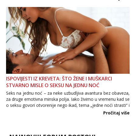
informacija, jer nepoznata osoba još nije zaslužila to
povjerenje. Takođe...
ISPOVIJESTI IZ KREVETA: ŠTO ŽENE I MUŠKARCI
STVARNO MISLE O SEKSU NA JEDNU NOĆ
Seks na jednu noć – za neke uzbudljiva avantura bez obaveza,
za druge emotivna minska polja. Iako živimo u vremenu kad se
o seksu govori otvorenije nego ikad, tema „jedne noći strasti“ i
dalje izaziva burne rasprave. Što zapravo misle žene, a što
Pročitaj više
muškarci? Jesu...