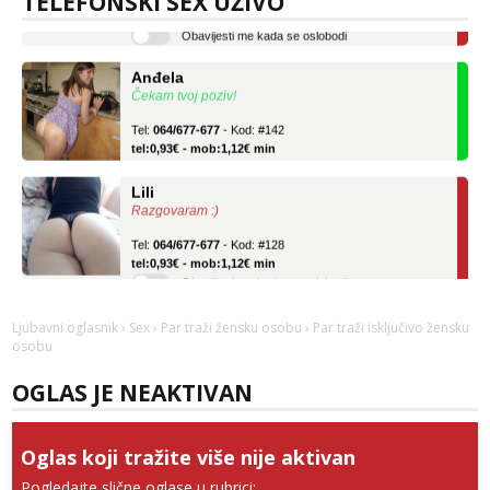
TELEFONSKI SEX UŽIVO
Obavijesti me kada se oslobodi
Anđela
Čekam tvoj poziv!
Tel:
064/677-677
- Kod: #142
tel:0,93€ - mob:1,12€ min
Lili
Razgovaram :)
Tel:
064/677-677
- Kod: #128
tel:0,93€ - mob:1,12€ min
Obavijesti me kada se oslobodi
Anđela
Čekam tvoj poziv!
Ljubavni oglasnik
›
Sex
›
Par traži žensku osobu
› Par traži isključivo žensku
osobu
Tel:
064/677-677
- Kod: #142
tel:0,93€ - mob:1,12€ min
OGLAS JE NEAKTIVAN
Oglas koji tražite više nije aktivan
Pogledajte slične oglase u rubrici: