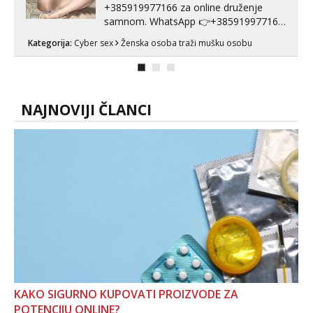
+385919977166 za online druženje
samnom. WhatsApp 👉+385919977166
Telegram 👉@enafriedrichkis Radim
Kategorija:
Cyber sex
Ženska osoba traži mušku osobu
videopozive s licem, solo i s partnerom,
kolegicama (Tina&Natali), razne
kombinacije halteri, haljine, štikle,
samostojeće itd. Nudim svakakva videa
seksa, puš...
NAJNOVIJI ČLANCI
KAKO SIGURNO KUPOVATI PROIZVODE ZA
POTENCIJU ONLINE?