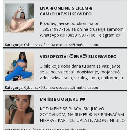
NISTA UŽIVO!!!
ENA 🔥ONLINE S LICEM🔥
CAM/CHAT/SLIKE/VIDEO
Pozdrav, Javi se porukom na br.
+385919977166 za online druženje samnom.
WhatsApp 👉+385919977166 Telegram 👉
@enafriedrichkis Radim videopozive s licem,
Kategorija:
Cyber sex
Ženska osoba traži mušku osobu
solo i s partnerom, kolegicama
(Tina&Natali), razne kombinacije halteri,
VIDEOPOZIVI 😈ENA😈 SLIKE&VIDEO
haljine, štikle, samostojeće itd. Nudim
svakakva videa seksa, pušenje, razne
U bilo koje doba dana tu sam za vas; javite
lokacije, suradnje s kolegicama, fetiši..
se za hot videocall, dopisivanje, moja vruća
Dopisivanje i slike također radim. NIŠTA UŽI...
videa seksa, solo, s kolegicama, uniforme, u
autu itd, te za gole slikice 💋 WhatsApp 👉
Kategorija:
Cyber sex
Ženska osoba traži mušku osobu
+385919977166 Telegram 👉
@enafriedrichkis ISKLJUČIVO ONLINE, NIŠTA
Melissa u OSIJEKU !❤️
UŽIVO
KOD MENE SE PLAĆA ISKLJUČIVO
GOTOVINOM, NA RUKE!!! 🚫 NE PRIHVAĆAM
NIKAKVE KARTICE, UPLATE, ABONE NI BILO
KAKVE DRUGE OBLIKE PLAĆANJA – 💵