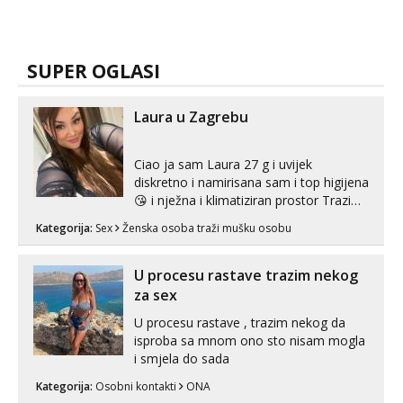
SUPER OGLASI
Laura u Zagrebu
Ciao ja sam Laura 27 g i uvijek
diskretno i namirisana sam i top higijena
😘 i nježna i klimatiziran prostor Trazim
sex za nagradu Radim klasican sex
Kategorija:
Sex
Ženska osoba traži mušku osobu
Pusenje i gutanje sperme Erotsko rublje
imam uvijek Lizati me mozes i ljubiti po
tijelu Iskljucivo neradim analni !!! I
U procesu rastave trazim nekog
neljubim se Wha...
za sex
U procesu rastave , trazim nekog da
isproba sa mnom ono sto nisam mogla
i smjela do sada
Kategorija:
Osobni kontakti
ONA