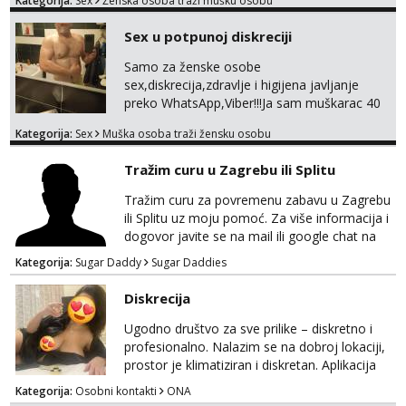
Kategorija:
Sex
Ženska osoba traži mušku osobu
SAMO GOTOVINA!!! Moje fotografije su
100% moje, bez laži i igara. Nemam vremena
Sex u potpunoj diskreciji
za dopisivanja Za dogovor mi piši direktno na
WhatsApp – ako znaš što želiš, bit će ti
Samo za ženske osobe
nagrađeno.
sex,diskrecija,zdravlje i higijena javljanje
preko WhatsApp,Viber!!!Ja sam muškarac 40
god. 180cm 105kg!!!BDSM I razno razni fetiši
Kategorija:
Sex
Muška osoba traži žensku osobu
sve stvar dogovora otvoren za sve
opcije!!!Parovi isto dobro došli!!!
Tražim curu u Zagrebu ili Splitu
Tražim curu za povremenu zabavu u Zagrebu
ili Splitu uz moju pomoć. Za više informacija i
dogovor javite se na mail ili google chat na
oneofakind999111@gmail.com
Kategorija:
Sugar Daddy
Sugar Daddies
Diskrecija
Ugodno društvo za sve prilike – diskretno i
profesionalno. Nalazim se na dobroj lokaciji,
prostor je klimatiziran i diskretan. Aplikacija
what sapp 0957660399.
Kategorija:
Osobni kontakti
ONA