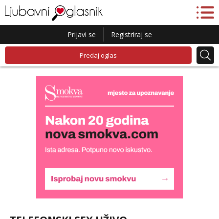
Prijavi se
Registriraj se
Predaj oglas
Lili
Razgovaram :)
Tel:
064/677-677
- Kod: #128
tel:0,93€ - mob:1,12€ min