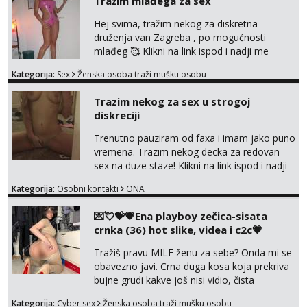
Tražim mlađega za sex
Hej svima, tražim nekog za diskretna
druženja van Zagreba , po mogućnosti
mlađeg 🥰 Klikni na link ispod i nadji me
tamo, cekam te!
Kategorija:
Sex
Ženska osoba traži mušku osobu
Trazim nekog za sex u strogoj
diskreciji
Trenutno pauziram od faxa i imam jako puno
vremena. Trazim nekog decka za redovan
sex na duze staze! Klikni na link ispod i nadji
me tamo, cekam te!
Kategorija:
Osobni kontakti
ONA
💌💘💝💗Ena playboy zečica-sisata
crnka (36) hot slike, videa i c2c💗
Tražiš pravu MILF ženu za sebe? Onda mi se
obavezno javi. Crna duga kosa koja prekriva
bujne grudi kakve još nisi vidio, čista
ŠESTICA! A usne? O usnama bolje da ni ne
Kategorija:
Cyber sex
Ženska osoba traži mušku osobu