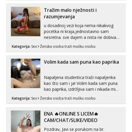
Tražim malo nježnosti i
razumjevanja
u dosadnoj vezi koja nema nikakvog
pocetka ni kraja,jednostavno sam
nesretna. sve dajem a nista ne dobivam
za uzvrat.trazim muskarca koji ce
Kategorija:
Sex
Ženska osoba traži mušku osobu
zadovoljiti moje potrebe,ne trazim puno
samo malo njeznosti i razumjevanja.
volim njezan seks i njezne poljupce po
Volim kada sam puna kao paprika
tijelu koji me jako pale,obozavam kad
muskar...
Napaljena studentica traži napaljenka
kao što sam i ja! Volim kada sam puna
kao paprika, izdržljiva sam i nikada mi
nije dosta seksa. Volim grubi seks i više
Kategorija:
Sex
Ženska osoba traži mušku osobu
puta dnevno bilo kad i bilo gdje zato se
javi što prije da me isprobaš Klikni na
link ispod i nadji me tamo, cekam te!
ENA 🔥ONLINE S LICEM🔥
CAM/CHAT/SLIKE/VIDEO
Pozdrav, Javi se porukom na br.