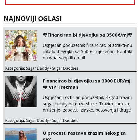
NAJNOVIJI OGLASI
🌹Financirao bi djevojku sa 3500€/mj🌹
Uspješan poduzetnik financirao bi atraktivnu
mladu djevojku sa 3500€ mjesečno. Kontakt
na whatsapp ili email
Kategorija:
Sugar Daddy
Sugar Daddies
Financirao bi djevojku sa 3000 EUR/mj
❤️ VIP Tretman
Uspješan i ozbiljan poduzetnik 37god tražim
sugar babby na duže staze. Tražim curu za
druženje, zabavu, izlaske, putovanja i druge
lijepe stvari na obostranu korist. Ako si
Kategorija:
Sugar Daddy
Sugar Daddies
otvorena, komunikativna, zgodna i atraktivna
javi se na moj email:
U procesu rastave trazim nekog za
markodalic37@gmail.com
sex