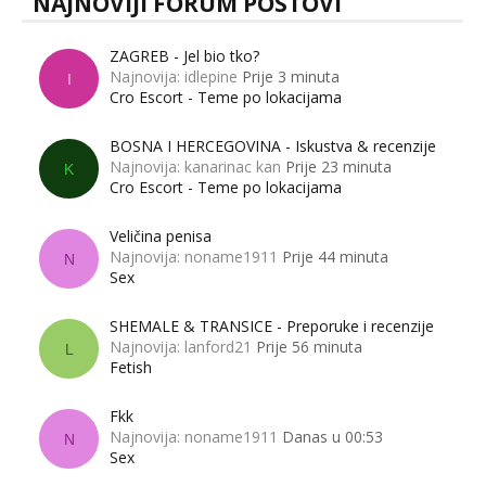
NAJNOVIJI FORUM POSTOVI
ZAGREB - Jel bio tko?
Najnovija: idlepine
Prije 3 minuta
I
Cro Escort - Teme po lokacijama
BOSNA I HERCEGOVINA - Iskustva & recenzije
Najnovija: kanarinac kan
Prije 23 minuta
K
Cro Escort - Teme po lokacijama
Veličina penisa
Najnovija: noname1911
Prije 44 minuta
N
Sex
SHEMALE & TRANSICE - Preporuke i recenzije
Najnovija: lanford21
Prije 56 minuta
L
Fetish
Fkk
Najnovija: noname1911
Danas u 00:53
N
Sex