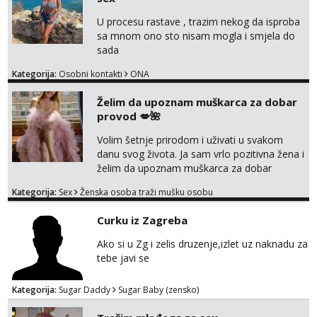
U procesu rastave , trazim nekog da isproba
sa mnom ono sto nisam mogla i smjela do
sada
Kategorija:
Osobni kontakti
ONA
Želim da upoznam muškarca za dobar
provod 💋🌺
Volim šetnje prirodom i uživati u svakom
danu svog života. Ja sam vrlo pozitivna žena i
želim da upoznam muškarca za dobar
provod, naravno može i nešto više.💋🌺 Klikni
Kategorija:
Sex
Ženska osoba traži mušku osobu
na link ispod i nadji me tamo, cekam te!
Curku iz Zagreba
Ako si u Zg i zelis druzenje,izlet uz naknadu za
tebe javi se
Kategorija:
Sugar Daddy
Sugar Baby (zensko)