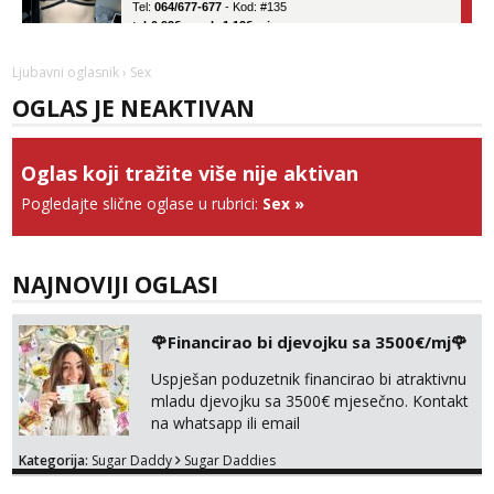
tel:0,93€ - mob:1,12€ min
Obavijesti me kada se oslobodi
Zara
Ljubavni oglasnik
› Sex
Čekam tvoj poziv!
OGLAS JE NEAKTIVAN
Tel:
064/677-677
- Kod: #123
tel:0,93€ - mob:1,12€ min
Oglas koji tražite više nije aktivan
Anđela
Pogledajte slične oglase u rubrici:
Sex
»
Čekam tvoj poziv!
Tel:
064/677-677
- Kod: #142
tel:0,93€ - mob:1,12€ min
NAJNOVIJI OGLASI
Liliana
Razgovaram :)
🌹Financirao bi djevojku sa 3500€/mj🌹
Tel:
064/677-677
- Kod: #69
tel:0,93€ - mob:1,12€ min
Uspješan poduzetnik financirao bi atraktivnu
Obavijesti me kada se oslobodi
mladu djevojku sa 3500€ mjesečno. Kontakt
na whatsapp ili email
Snježana
Čekam tvoj poziv!
Kategorija:
Sugar Daddy
Sugar Daddies
Tel:
064/677-677
- Kod: #119