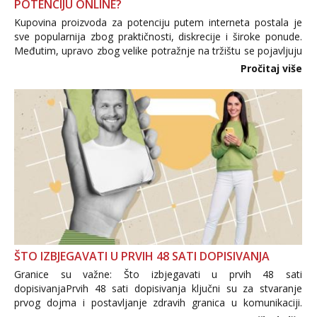
POTENCIJU ONLINE?
Kupovina proizvoda za potenciju putem interneta postala je
sve popularnija zbog praktičnosti, diskrecije i široke ponude.
Međutim, upravo zbog velike potražnje na tržištu se pojavljuju
i brojni krivotvoreni proizvodi, nepouzdane internetske
Pročitaj više
trgovine te proizvodi nepoznatog podrijetla. ...
ŠTO IZBJEGAVATI U PRVIH 48 SATI DOPISIVANJA
Granice su važne: Što izbjegavati u prvih 48 sati
dopisivanjaPrvih 48 sati dopisivanja ključni su za stvaranje
prvog dojma i postavljanje zdravih granica u komunikaciji.
Važno je izbjeći prebrzo otkrivanje osobnih ili intimnih