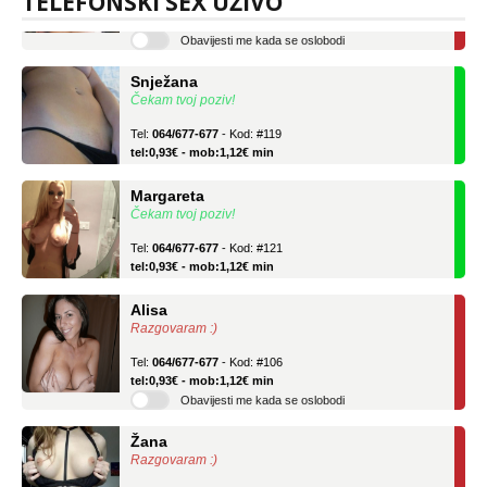
TELEFONSKI SEX UŽIVO
tel:0,93€ - mob:1,12€ min
Obavijesti me kada se oslobodi
Snježana
Čekam tvoj poziv!
Tel:
064/677-677
- Kod: #119
tel:0,93€ - mob:1,12€ min
Margareta
Čekam tvoj poziv!
Tel:
064/677-677
- Kod: #121
tel:0,93€ - mob:1,12€ min
Alisa
Razgovaram :)
Tel:
064/677-677
- Kod: #106
tel:0,93€ - mob:1,12€ min
Obavijesti me kada se oslobodi
Žana
Razgovaram :)
Tel:
064/677-677
- Kod: #135