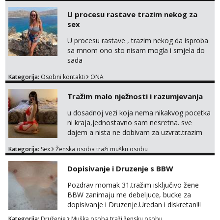
U procesu rastave trazim nekog za
sex
U procesu rastave , trazim nekog da isproba
sa mnom ono sto nisam mogla i smjela do
sada
Kategorija:
Osobni kontakti
ONA
Tražim malo nježnosti i razumjevanja
u dosadnoj vezi koja nema nikakvog pocetka
ni kraja,jednostavno sam nesretna. sve
dajem a nista ne dobivam za uzvrat.trazim
muskarca koji ce zadovoljiti moje potrebe,ne
Kategorija:
Sex
Ženska osoba traži mušku osobu
trazim puno samo malo njeznosti i
razumjevanja. volim njezan seks i njezne
Dopisivanje i Druzenje s BBW
poljupce po tijelu koji me jako
pale,obozavam kad muskarac preuzme
Pozdrav momak 31.tražim isključivo žene
kontrolu . javi se :) Klikni na link ispod i nadji
BBW zanimaju me debeljuce, bucke za
me tamo, cekam te!
dopisivanje i Druzenje.Uredan i diskretan!!!
Kategorija:
Druženje
Muška osoba traži žensku osobu