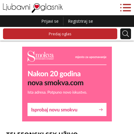
Prijavi se
Registriraj se
Predaj oglas
Liliana
Razgovaram :)
Tel:
064/677-677
- Kod: #69