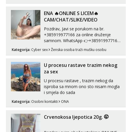
Hvala.
ENA 🔥ONLINE S LICEM🔥
CAM/CHAT/SLIKE/VIDEO
Pozdrav, Javi se porukom na br.
+385919977166 za online druženje
samnom. WhatsApp 👉+385919977166
Telegram 👉@enafriedrichkis Radim
Kategorija:
Cyber sex
Ženska osoba traži mušku osobu
videopozive s licem, solo i s partnerom,
kolegicama (Tina&Natali), razne
kombinacije halteri, haljine, štikle,
U procesu rastave trazim nekog
samostojeće itd. Nudim svakakva videa
za sex
seksa, puš...
U procesu rastave , trazim nekog da
isproba sa mnom ono sto nisam mogla
i smjela do sada
Kategorija:
Osobni kontakti
ONA
Crvenokosa ljepotica 20g. 🤭