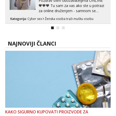
Pozdrav svim obožavateljima ONLINE
🧡🧡🧡 Tu sam za vas ako ste u potrazi
za online druženjem - samnom se
možete zabaviti preko videopoziva, ili
Kategorija:
Cyber sex
Ženska osoba traži mušku osobu
ako vam nisam dovoljna radim i u paru i
trojci s kolegicama, svaka je drugačija
😉 Radim i vruća tipkanja uz slike i hot
line pozive. Za vas sam pripremila ...
NAJNOVIJI ČLANCI
KAKO SIGURNO KUPOVATI PROIZVODE ZA