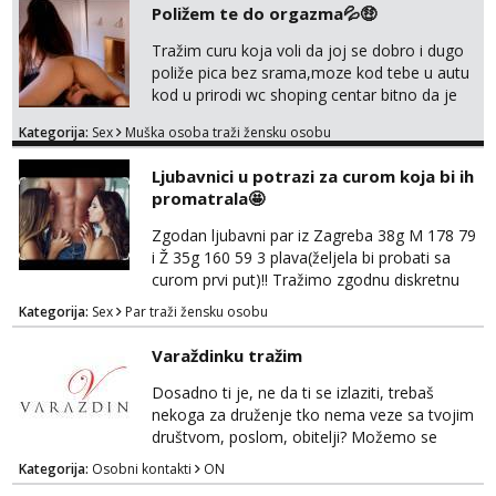
Poližem te do orgazma💦🤑
Tražim curu koja voli da joj se dobro i dugo
poliže pica bez srama,moze kod tebe u autu
kod u prirodi wc shoping centar bitno da je
uzbudljivo i da si full diskretna i napaljena💦
Kategorija:
Sex
Muška osoba traži žensku osobu
jer nisam solo. Zgodan sam i diskretan,sliku
šaljem na wapp telegram..178 78kg.,javi se
Ljubavnici u potrazi za curom koja bi ih
za brz dogovor Kontakt 0958759047
promatrala🤩
Zgodan ljubavni par iz Zagreba 38g M 178 79
i Ž 35g 160 59 3 plava(željela bi probati sa
curom prvi put)!! Tražimo zgodnu diskretnu
curu koja bi nas promatrala dok imamo
Kategorija:
Sex
Par traži žensku osobu
žestok odnos. Može se pridruziti ali i ne
mora.Bitno da uzivamo diskretno anonimno
Varaždinku tražim
bez upoznavanja puno.Sliku mozemo
razmjeniti,ali najbolje uzivo se upoznati. Na
Dosadno ti je, ne da ti se izlaziti, trebaš
goo smo do 15.8 poslije tog mozemo se
nekoga za druženje tko nema veze sa tvojim
druziti,javi se na mail il...
društvom, poslom, obitelji? Možemo se
podružiti i zabaviti na razne načine. Makni se
Kategorija:
Osobni kontakti
ON
od svakodnevice samnom. Javi se na