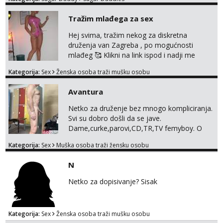
otvorena, komunikativna, zgodna i atraktivna
tel:0,93€ - mob:1,12€ min
javi se na moj email:
Tražim mlađega za sex
markodalic37@gmail.com
Anđela
Hej svima, tražim nekog za diskretna
Čekam tvoj poziv!
druženja van Zagreba , po mogućnosti
Tel:
064/677-677
- Kod: #142
mlađeg 🥰 Klikni na link ispod i nadji me
tel:0,93€ - mob:1,12€ min
tamo, cekam te!
Kategorija:
Sex
Ženska osoba traži mušku osobu
Avantura
Netko za druženje bez mnogo kompliciranja.
Svi su dobro došli da se jave.
Dame,curke,parovi,CD,TR,TV femyboy. O
svemu možemo porazgovarati. Prostor
Kategorija:
Sex
Muška osoba traži žensku osobu
nemam ali ako smo za druženje možemo
nešto iskombinirati(auto,najam na dva sata)
N
Netko za dopisivanje? Sisak
Kategorija:
Sex
Ženska osoba traži mušku osobu