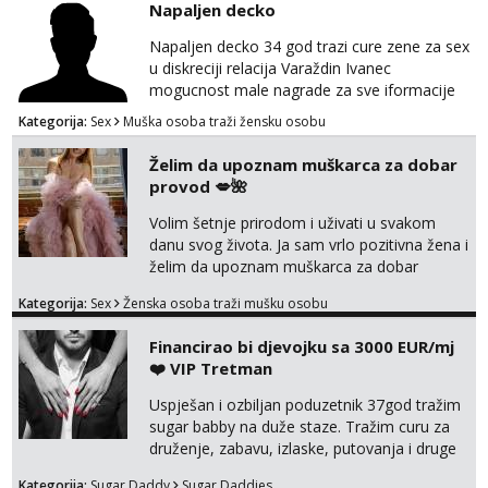
Napaljen decko
tel:0,93€ - mob:1,12€ min
Napaljen decko 34 god trazi cure zene za sex
Margareta
u diskreciji relacija Varaždin Ivanec
Čekam tvoj poziv!
mogucnost male nagrade za sve iformacije
pisite na broj 098819637 pusa
Tel:
064/677-677
- Kod: #121
Kategorija:
Sex
Muška osoba traži žensku osobu
tel:0,93€ - mob:1,12€ min
Želim da upoznam muškarca za dobar
Alisa
provod 💋🌺
Razgovaram :)
Volim šetnje prirodom i uživati u svakom
Tel:
064/677-677
- Kod: #106
danu svog života. Ja sam vrlo pozitivna žena i
tel:0,93€ - mob:1,12€ min
Obavijesti me kada se oslobodi
želim da upoznam muškarca za dobar
provod, naravno može i nešto više.💋🌺 Klikni
Kategorija:
Sex
Ženska osoba traži mušku osobu
Žana
na link ispod i nadji me tamo, cekam te!
Razgovaram :)
Financirao bi djevojku sa 3000 EUR/mj
Tel:
064/677-677
- Kod: #135
❤️ VIP Tretman
tel:0,93€ - mob:1,12€ min
Obavijesti me kada se oslobodi
Uspješan i ozbiljan poduzetnik 37god tražim
sugar babby na duže staze. Tražim curu za
Zara
druženje, zabavu, izlaske, putovanja i druge
Čekam tvoj poziv!
lijepe stvari na obostranu korist. Ako si
Kategorija:
Sugar Daddy
Sugar Daddies
Tel:
064/677-677
- Kod: #123