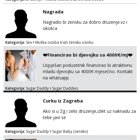
Nagrada
Nagradio bi zensku za dobro druzenje.vz i
okolica
Kategorija:
Sex
Muška osoba traži žensku osobu
❤️Financirao bi djevojku sa 4000€/mj❤️
Uspješan poduzetnik financirao bi atraktivnu
mladu djevojku sa 4000€ mjesečno. Kontakt
na whatsapp.
Kategorija:
Sugar Daddy
Sugar Daddies
Curku iz Zagreba
Ako si u Zg i zelis druzenje,izlet uz naknadu za
tebe javi se
Kategorija:
Sugar Daddy
Sugar Baby (zensko)