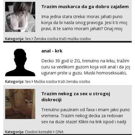
Trazim muskarca da ga dobro zajašem
Ima jedna stara izreka: moras jahati puno
konja da bi nasla onog pravoga. Jesi li ti moj
pravi, ili te samo moram jahati? Onaj moj
bivsi je bio samo konj hahahahah Klikni niže
Kategorija:
Sex
Ženska osoba traži mušku osobu
na sexdater link i javi mi se tamo....
anal - krk
Decko 30 god iz ZG, trenutno na krku, tražim
curu sa veelikom guzom koja voli anal i da joj
uguram prste u guzu. Muski homoseksualci,
parovi i transiči odjebite, ne zanimate me. Bilo
Kategorija:
Sex
Muška osoba traži žensku osobu
kakva placanja opcenito (gotovina) ili
unaprijed (aircash, paysafecard, bonovi) ne
Trazim nekog za sex u strogoj
dolaze u obzir. Javit se prvo porukom na
diskreciji
whatsapp 0958048882.
Trenutno pauziram od faxa i imam jako puno
vremena. Trazim nekog decka za redovan
sex na duze staze! Klikni na link ispod i nadji
me tamo, cekam te!
Kategorija:
Osobni kontakti
ONA