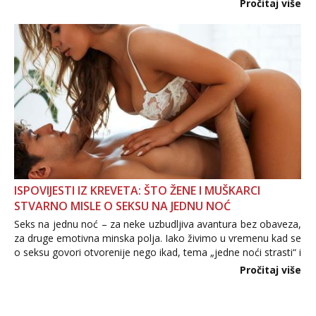
Pročitaj više
informacija, jer nepoznata osoba još nije zaslužila to
povjerenje. Takođe...
ISPOVIJESTI IZ KREVETA: ŠTO ŽENE I MUŠKARCI
STVARNO MISLE O SEKSU NA JEDNU NOĆ
Seks na jednu noć – za neke uzbudljiva avantura bez obaveza,
za druge emotivna minska polja. Iako živimo u vremenu kad se
o seksu govori otvorenije nego ikad, tema „jedne noći strasti“ i
dalje izaziva burne rasprave. Što zapravo misle žene, a što
Pročitaj više
muškarci? Jesu...