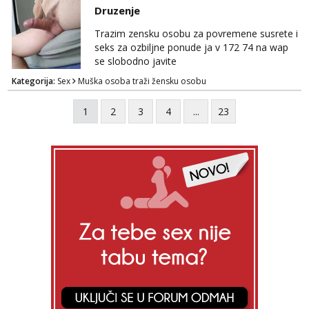
Whatsapp. Samo Varaždin i okolica.
Druzenje
Trazim zensku osobu za povremene susrete i
seks za ozbiljne ponude ja v 172 74 na wap
se slobodno javite
Kategorija:
Sex
Muška osoba traži žensku osobu
1
2
3
4
...
23