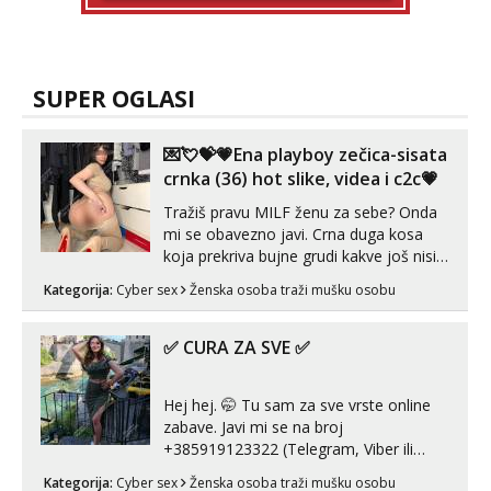
SUPER OGLASI
💌💘💝💗Ena playboy zečica-sisata
crnka (36) hot slike, videa i c2c💗
Tražiš pravu MILF ženu za sebe? Onda
mi se obavezno javi. Crna duga kosa
koja prekriva bujne grudi kakve još nisi
vidio, čista ŠESTICA! A usne? O usnama
Kategorija:
Cyber sex
Ženska osoba traži mušku osobu
bolje da ni ne pričam. Prave pune usne
koje će ti se urezati u pamćenje, jer
vjeruj mi, takve još nisi vidio. Uvijek sam
✅ CURA ZA SVE ✅
spremna za ONLOINE zabavu...
Hej hej. 🤭 Tu sam za sve vrste online
zabave. Javi mi se na broj
+385919123322 (Telegram, Viber ili
Whatsapp). 🤙 NE javljaj se na uzivo.
Kategorija:
Cyber sex
Ženska osoba traži mušku osobu