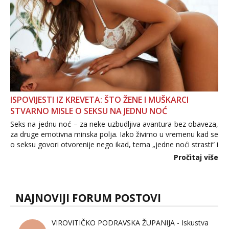
ISPOVIJESTI IZ KREVETA: ŠTO ŽENE I MUŠKARCI
STVARNO MISLE O SEKSU NA JEDNU NOĆ
Seks na jednu noć – za neke uzbudljiva avantura bez obaveza,
za druge emotivna minska polja. Iako živimo u vremenu kad se
o seksu govori otvorenije nego ikad, tema „jedne noći strasti“ i
dalje izaziva burne rasprave. Što zapravo misle žene, a što
Pročitaj više
muškarci? Jesu...
NAJNOVIJI FORUM POSTOVI
VIROVITIČKO PODRAVSKA ŽUPANIJA - Iskustva