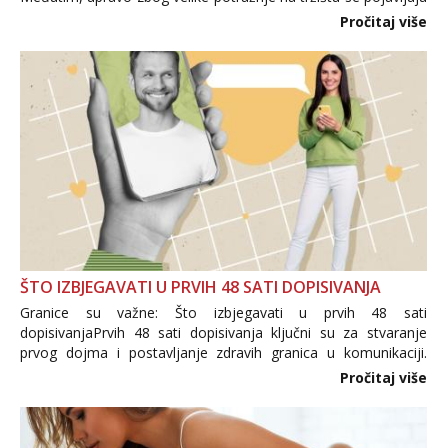
i brojni krivotvoreni proizvodi, nepouzdane internetske
Pročitaj više
trgovine te proizvodi nepoznatog podrijetla. ...
ŠTO IZBJEGAVATI U PRVIH 48 SATI DOPISIVANJA
Granice su važne: Što izbjegavati u prvih 48 sati
dopisivanjaPrvih 48 sati dopisivanja ključni su za stvaranje
prvog dojma i postavljanje zdravih granica u komunikaciji.
Važno je izbjeći prebrzo otkrivanje osobnih ili intimnih
Pročitaj više
informacija, jer nepoznata osoba još nije zaslužila to
povjerenje. Takođe...