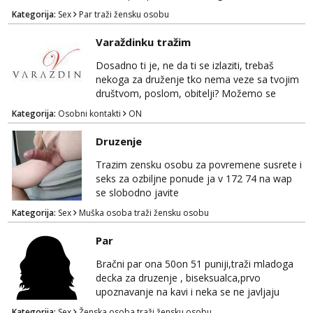
curu koja bi nas promatrala dok imamo
Kategorija:
Sex
Par traži žensku osobu
žestok odnos. Može se pridruziti ali i ne
mora.Bitno da uzivamo diskretno anonimno
Varaždinku tražim
bez upoznavanja puno.Sliku mozemo
razmjeniti,ali najbolje uzivo se upoznati. Na
Dosadno ti je, ne da ti se izlaziti, trebaš
goo smo do 15.8 poslije tog mozemo se
nekoga za druženje tko nema veze sa tvojim
druziti,javi se na mail il...
društvom, poslom, obitelji? Možemo se
podružiti i zabaviti na razne načine. Makni se
Kategorija:
Osobni kontakti
ON
od svakodnevice samnom. Javi se na
Whatsapp. Samo Varaždin i okolica.
Druzenje
Trazim zensku osobu za povremene susrete i
seks za ozbiljne ponude ja v 172 74 na wap
se slobodno javite
Kategorija:
Sex
Muška osoba traži žensku osobu
Par
Bračni par ona 50on 51 puniji,traži mladoga
decka za druzenje , biseksualca,prvo
upoznavanje na kavi i neka se ne javljaju
stariji od 30 godina
Kategorija:
Sex
Ženska osoba traži žensku osobu