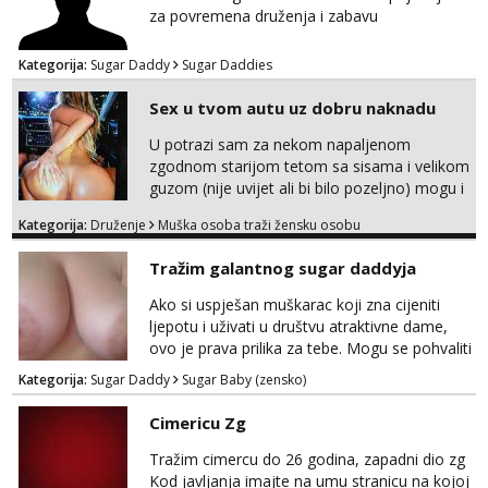
za povremena druženja i zabavu
Kategorija:
Sugar Daddy
Sugar Daddies
Sex u tvom autu uz dobru naknadu
U potrazi sam za nekom napaljenom
zgodnom starijom tetom sa sisama i velikom
guzom (nije uvijet ali bi bilo pozeljno) mogu i
mladje djevojke kojima nije bitan izgled vec
Kategorija:
Druženje
Muška osoba traži žensku osobu
dobra zabava uz naknadu, trazim neku koja
bi dosla po mene da se odemo seksat
Tražim galantnog sugar daddyja
negdje u mrak, prije seksa dobijes odmah na
ruke, molim samo ozbiljne da se javljaju one
Ako si uspješan muškarac koji zna cijeniti
koje se pale na seks po mracnim parkinzima,
ljepotu i uživati u društvu atraktivne dame,
sumarcima itd be...
ovo je prava prilika za tebe. Mogu se pohvaliti
prekrasnim licem, dugom, njegovanom
Kategorija:
Sugar Daddy
Sugar Baby (zensko)
kosom i fit figurom. Moje grudi su broj 4,a
guza je, bez lažne skromnosti, prava top
Cimericu Zg
forma. Diskretno i opušteno druženje je moj
stil, bez dugačkih dopisivanja, putovanja ili
Tražim cimercu do 26 godina, zapadni dio zg
javnih pojavljivanja. Što nudim: - atraktivno i
Kod javljanja imajte na umu stranicu na kojoj