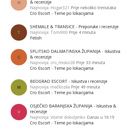
& recenzije
H
Najnovija: Hogar321
Prije nekoliko trenutaka
Cro Escort - Teme po lokacijama
SHEMALE & TRANSICE - Preporuke i recenzije
Najnovija: Tomi900
Prije 4 minuta
T
Fetish
SPLITSKO DALMATINSKA ŽUPANIJA - Iskustva
& recenzije
C
Najnovija: cro_misko28
Prije 33 minuta
Cro Escort - Teme po lokacijama
BEOGRAD ESCORT - Iskustva i recenzije
Najnovija: mačkozila
Prije 49 minuta
M
Cro Escort - Teme po lokacijama
OSJEČKO BARANJSKA ŽUPANIJA - Iskustva &
recenzije
V
Najnovija: Visimir dokoljenko
Danas u 16:19
Cro Escort - Teme po lokacijama