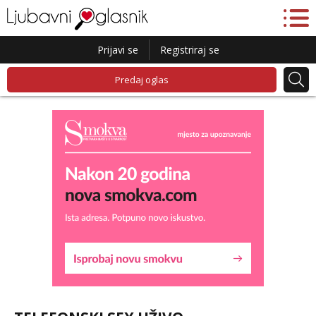
Prijavi se
Registriraj se
Predaj oglas
Liliana
Razgovaram :)
Tel:
064/677-677
- Kod: #69
tel:0,93€ - mob:1,12€ min