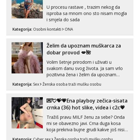
U procesu rastave , trazim nekog da
isproba sa mnom ono sto nisam mogla
i smjela do sada
Kategorija:
Osobni kontakti
ONA
Želim da upoznam muškarca za
dobar provod 💋🌺
Volim šetnje prirodom i uživati u
svakom danu svog života. Ja sam vrlo
pozitivna žena i želim da upoznam
muškarca za dobar provod, naravno
Kategorija:
Sex
Ženska osoba traži mušku osobu
može i nešto više.💋🌺 Klikni na link
ispod i nadji me tamo, cekam te!
💌💘💝💗Ena playboy zečica-sisata
crnka (36) hot slike, videa i c2c💗
Tražiš pravu MILF ženu za sebe? Onda
mi se obavezno javi. Crna duga kosa
koja prekriva bujne grudi kakve još nisi
vidio, čista ŠESTICA! A usne? O usnama
Kategorija:
Cyber sex
Ženska osoba traži mušku osobu