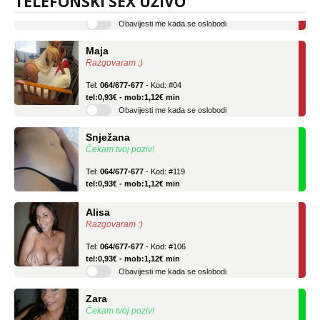
TELEFONSKI SEX UŽIVO
Obavijesti me kada se oslobodi
Maja
Razgovaram :)
Tel:
064/677-677
- Kod: #04
tel:0,93€ - mob:1,12€ min
Obavijesti me kada se oslobodi
Snježana
Čekam tvoj poziv!
Tel:
064/677-677
- Kod: #119
tel:0,93€ - mob:1,12€ min
Alisa
Razgovaram :)
Tel:
064/677-677
- Kod: #106
tel:0,93€ - mob:1,12€ min
Obavijesti me kada se oslobodi
Zara
Čekam tvoj poziv!