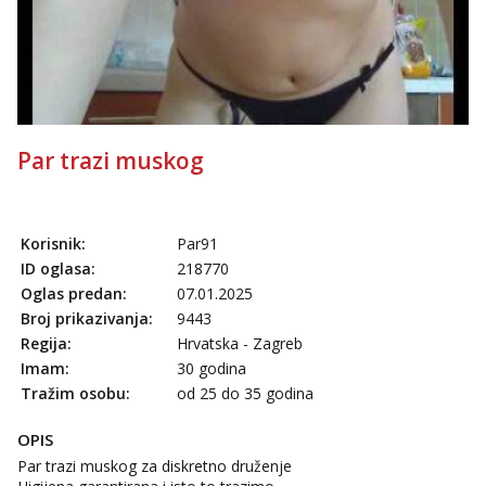
Tel:
064/677-677
- Kod: #119
tel:0,93€ - mob:1,12€ min
Alisa
Razgovaram :)
Tel:
064/677-677
- Kod: #106
tel:0,93€ - mob:1,12€ min
Par trazi muskog
Obavijesti me kada se oslobodi
Zara
Čekam tvoj poziv!
Korisnik:
Par91
Tel:
064/677-677
- Kod: #123
ID oglasa:
218770
tel:0,93€ - mob:1,12€ min
Oglas predan:
07.01.2025
Anđela
Broj prikazivanja:
9443
Čekam tvoj poziv!
Regija:
Hrvatska - Zagreb
Imam:
30 godina
Tel:
064/677-677
- Kod: #142
tel:0,93€ - mob:1,12€ min
Tražim osobu:
od 25 do 35 godina
OPIS
Par trazi muskog za diskretno druženje