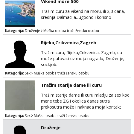
Vikend more 500
Tražim curu za vikend na moru, ili 2,3 dana,
srednja Dalmacija...ugodno i korisno
Kategorija:
Druženje
Muška osoba traži žensku osobu
Rijeka,Crikvenica,Zagreb
Tražim curu, Rijeka,Crikvenica, Zagreb, da
može putovati uz moju nagradu, Druženje,
sockjob.
Kategorija:
Sex
Muška osoba traži žensku osobu
Tražim starije dame ili curu
Tražim starije dame ili curu mladju za sex kod
mene tebe ZG i okolica danas sutra
prekosutra može i naknada moja kontakt
WhatsApp SMS poziv prednosti imaju starije
Kategorija:
Sex
Muška osoba traži žensku osobu
091 2504 794
Druženje