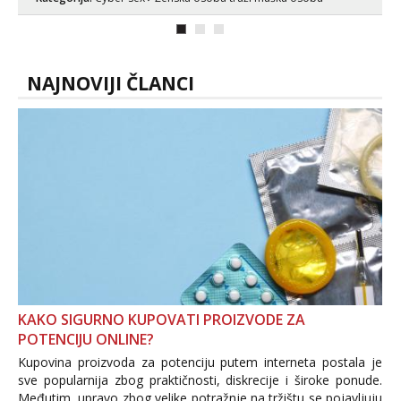
bolje da ni ne pričam. Prave pune usne
koje će ti se urezati u pamćenje, jer
vjeruj mi, takve još nisi vidio. Uvijek sam
spremna za ONLOINE zabavu...
NAJNOVIJI ČLANCI
KAKO SIGURNO KUPOVATI PROIZVODE ZA
POTENCIJU ONLINE?
Kupovina proizvoda za potenciju putem interneta postala je
sve popularnija zbog praktičnosti, diskrecije i široke ponude.
Međutim, upravo zbog velike potražnje na tržištu se pojavljuju