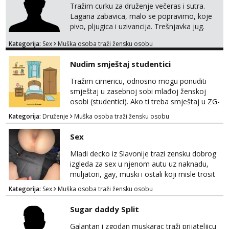
Tražim curku za druženje večeras i sutra.
Lagana zabavica, malo se popravimo, koje
pivo, pljugica i uzivancija. Trešnjavka jug.
We're jammin' To think that jammin' was a
Kategorija:
Sex
Muška osoba traži žensku osobu
thing of the past We're jammin' And I hope
this jam is gonna last
Nudim smještaj studentici
Tražim cimericu, odnosno mogu ponuditi
smještaj u zasebnoj sobi mlađoj ženskoj
osobi (studentici). Ako ti treba smještaj u ZG-
u, a ne želiš plaćati sobu i tako malo uštedjeti,
Kategorija:
Druženje
Muška osoba traži žensku osobu
javi se na mail.
Sex
Mladi decko iz Slavonije trazi zensku dobrog
izgleda za sex u njenom autu uz naknadu,
muljatori, gay, muski i ostali koji misle trosit
vrijeme na pisanje mogu zaobic oglas, ako si
Kategorija:
Sex
Muška osoba traži žensku osobu
slavonije i zainteresirana da te punim negdje
u mraku u tvom autu javi se na whatsapp
Sugar daddy Split
porukom 098 199 1895.
Galantan i zgodan muskarac traži prijateljicu