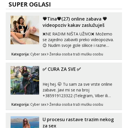
SUPER OGLASI
💗Tina💗(27) online zabava 💗
videopoziv kakav zaslužuješ
❌NE RADIM NIŠTA UŽIVO❌ Možemo
se zajedno zabaviti preko videopoziva.
😉 Nudim svoje gole slikice i razne
videouradke. 🤩 Za online zabavu pošalji
Kategorija:
Cyber sex
Ženska osoba traži mušku osobu
poruku na Whatsapp, Telegram ili Viber.
😎 +385 91 912 3322 Za provjeru moje
autentičnosti možeš me vidjeti na
✅ CURA ZA SVE ✅
videopozivu. 😉 S vama sam vec 5 ...
Hej hej. 🤭 Tu sam za sve vrste online
zabave. Javi mi se na broj
+385919123322 (Telegram, Viber ili
Whatsapp). 🤙 NE javljaj se na uzivo.
Kategorija:
Cyber sex
Ženska osoba traži mušku osobu
Hvala.
U procesu rastave trazim nekog
za sex