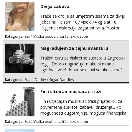
Divlja zabava
Traže se drolje sa umjetnim sisama za divlju
jebacinu Fit sam,187 visok 74 kg alat 18
Higijena i diskrecija zagarantirana Prostor
imam na području između Zadra i Šibenika
Kategorija:
Sex
Muška osoba traži žensku osobu
Kontakt watsap 0955406511 bez poziva
Nagrađujem za tajnu avanturu
Tražim curu za diskretne susrete u Zagrebu i
regiji. Dobro nagrađujem ako si mlada,
zgodna i voliš dobar sex. Javi se ako: - imaš
do 25 godina - imaš do 65 kg - imaš dugu
Kategorija:
Sugar Daddy
Sugar Daddies
kosu - se dobro ljubiš - si fleksibilna s
vremenom (jer ga nemam previše) i
Fin i situiran muskarac traži
dostupna radnim danom (vikendi i noći su za
obitelj) - vodiš brigu o zdravlju i koristiš
Fin i utjecajan muskarac trazi prijateljicu za
zaštitu Ne javljajte se: - debele - frajeri i
povremene susrete, zabavu, druzenja... Po
paro...
mogucnosti dugotrajnije, moguca financijska
potpora!
Kategorija:
Sex
Muška osoba traži žensku osobu