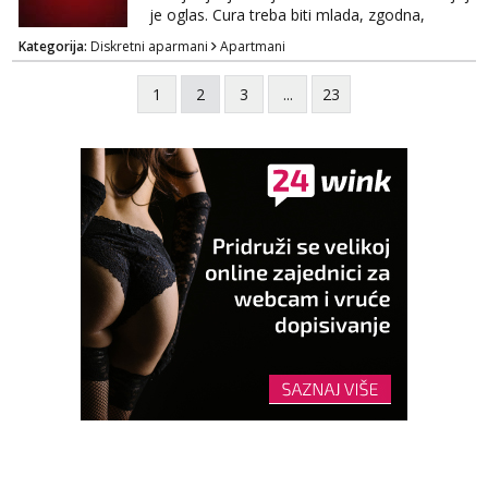
ugo...
je oglas. Cura treba biti mlada, zgodna,
uredna, bez poroka.
Kategorija:
Diskretni aparmani
Apartmani
1
2
3
...
23