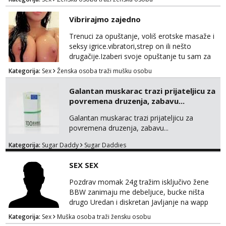
Vibrirajmo zajedno
Trenuci za opuštanje, voliš erotske masaže i
seksy igrice.vibratori,strep on ili nešto
drugačije.Izaberi svoje opuštanje tu sam za
tebe.sve info na mob 095/762-8147
Kategorija:
Sex
Ženska osoba traži mušku osobu
Galantan muskarac trazi prijateljicu za
povremena druzenja, zabavu...
Galantan muskarac trazi prijateljicu za
povremena druzenja, zabavu...
Kategorija:
Sugar Daddy
Sugar Daddies
SEX SEX
Pozdrav momak 24g tražim isključivo žene
BBW zanimaju me debeljuce, bucke ništa
drugo Uredan i diskretan Javljanje na wapp
095 546 9915
Kategorija:
Sex
Muška osoba traži žensku osobu