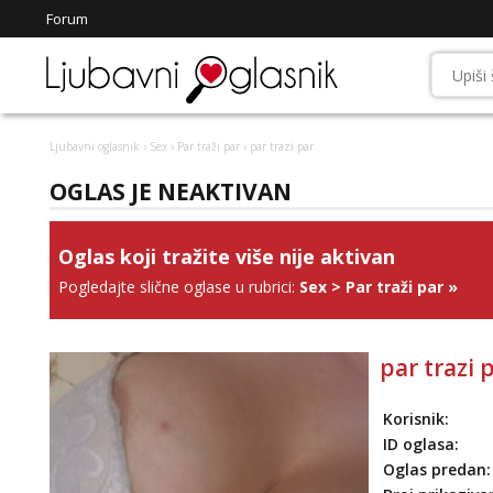
Forum
Ljubavni oglasnik
›
Sex
›
Par traži par
› par trazi par
OGLAS JE NEAKTIVAN
Oglas koji tražite više nije aktivan
Pogledajte slične oglase u rubrici:
Sex
>
Par traži par
»
par trazi 
Korisnik:
ID oglasa:
Oglas predan: