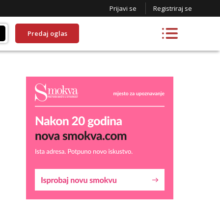
Prijavi se
Registriraj se
Predaj oglas
Maja
Razgovaram :)