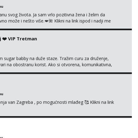
bu
nu svog života. Ja sam vrlo pozitivna žena i želim da
 može i nešto više.💋🌺 Klikni na link ispod i nadji me
j ❤️ VIP Tretman
im sugar babby na duže staze. Tražim curu za druženje,
tvari na obostranu korist. Ako si otvorena, komunikativna,
 markodalic37@gmail.com
bu
enja van Zagreba , po mogućnosti mlađeg 🥰 Klikni na link
bu