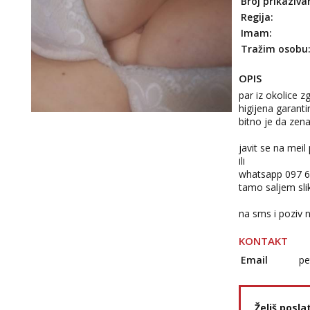
Broj prikaziva
Regija:
Imam:
Tražim osobu
OPIS
par iz okolice z
higijena garanti
bitno je da zena
javit se na meil
ili
whatsapp 097 
tamo saljem sli
na sms i poziv
KONTAKT
Email
pe
Želiš posla