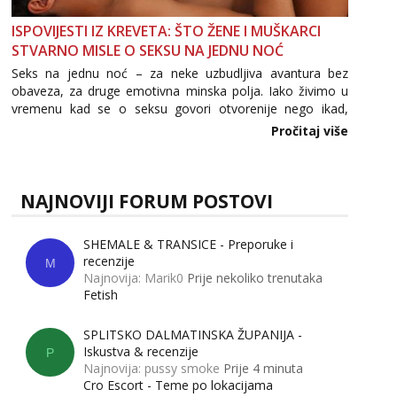
ISPOVIJESTI IZ KREVETA: ŠTO ŽENE I MUŠKARCI
STVARNO MISLE O SEKSU NA JEDNU NOĆ
Seks na jednu noć – za neke uzbudljiva avantura bez
obaveza, za druge emotivna minska polja. Iako živimo u
vremenu kad se o seksu govori otvorenije nego ikad,
tema „jedne noći strasti“ i dalje izaziva burne rasprave. Što
Pročitaj više
zapravo misle žene, a što muškarci? Jesu...
NAJNOVIJI FORUM POSTOVI
SHEMALE & TRANSICE - Preporuke i
recenzije
M
Najnovija: Marik0
Prije nekoliko trenutaka
Fetish
SPLITSKO DALMATINSKA ŽUPANIJA -
Iskustva & recenzije
P
Najnovija: pussy smoke
Prije 4 minuta
Cro Escort - Teme po lokacijama