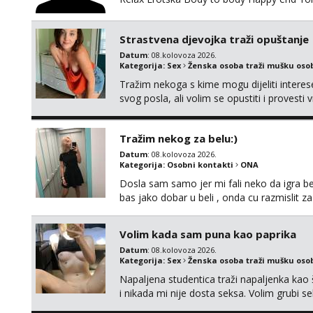
Strastvena djevojka traži opuštanje
Datum
: 08.kolovoza 2026.
Kategorija:
Sex
Ženska osoba traži mušku oso
Tražim nekoga s kime mogu dijeliti intere
svog posla, ali volim se opustiti i provesti 
nemoram samo s prijateljima opustati ;) Kli
Tražim nekog za belu:)
Datum
: 08.kolovoza 2026.
Kategorija:
Osobni kontakti
ONA
Dosla sam samo jer mi fali neko da igra be
bas jako dobar u beli , onda cu razmislit za
Volim kada sam puna kao paprika
Datum
: 08.kolovoza 2026.
Kategorija:
Sex
Ženska osoba traži mušku oso
Napaljena studentica traži napaljenka kao 
i nikada mi nije dosta seksa. Volim grubi sek
da me isprobaš Klikni na link ispod i nadji