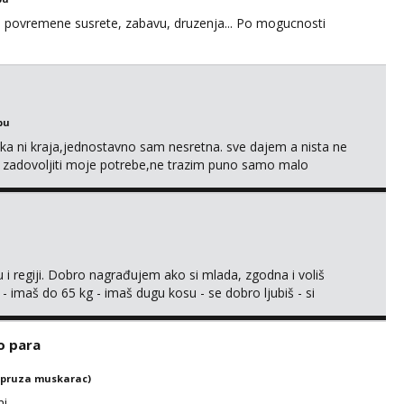
u za povremene susrete, zabavu, druzenja... Po mogucnosti
bu
a ni kraja,jednostavno sam nesretna. sve dajem a nista ne
e zadovoljiti moje potrebe,ne trazim puno samo malo
s i njezne poljupce po tijelu koji me jako pale,obozavam kad
ni na link ispod i nadji me tamo, cekam te!
 i regiji. Dobro nagrađujem ako si mlada, zgodna i voliš
 - imaš do 65 kg - imaš dugu kosu - se dobro ljubiš - si
še) i dostupna radnim danom (vikendi i noći su za obitelj) -
ljajte se: - debele - frajeri i paro...
o para
(pruza muskarac)
ni