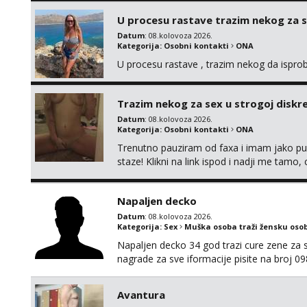
U procesu rastave trazim nekog za 
Datum
: 08.kolovoza 2026.
Kategorija:
Osobni kontakti
ONA
U procesu rastave , trazim nekog da ispr
Trazim nekog za sex u strogoj diskrec
Datum
: 08.kolovoza 2026.
Kategorija:
Osobni kontakti
ONA
Trenutno pauziram od faxa i imam jako p
staze! Klikni na link ispod i nadji me tamo,
Napaljen decko
Datum
: 08.kolovoza 2026.
Kategorija:
Sex
Muška osoba traži žensku oso
Napaljen decko 34 god trazi cure zene za s
nagrade za sve iformacije pisite na broj 
Avantura