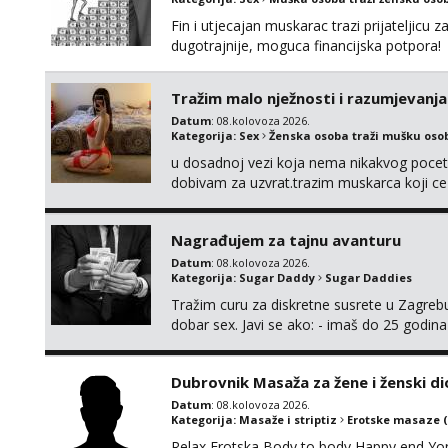
Fin i utjecajan muskarac trazi prijateljic
dugotrajnije, moguca financijska potpora!
Tražim malo nježnosti i razumjevanja
Datum
: 08.kolovoza 2026.
Kategorija:
Sex
Ženska osoba traži mušku oso
u dosadnoj vezi koja nema nikakvog pocetk
dobivam za uzvrat.trazim muskarca koji c
njeznosti i razumjevanja. volim njezan sek
muskarac preuzme kontrolu . javi se :) Klik
Nagrađujem za tajnu avanturu
Datum
: 08.kolovoza 2026.
Kategorija:
Sugar Daddy
Sugar Daddies
Tražim curu za diskretne susrete u Zagrebu
dobar sex. Javi se ako: - imaš do 25 godina
fleksibilna s vremenom (jer ga nemam previ
vodiš brigu o zdravlju i koristiš zaštitu Ne jav
Dubrovnik Masaža za žene i ženski di
Datum
: 08.kolovoza 2026.
Kategorija:
Masaže i striptiz
Erotske masaze 
Relax Erotska Body to body Happy end Yo