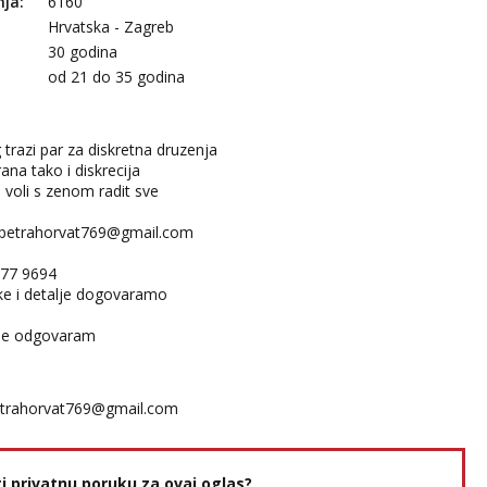
nja:
6160
Hrvatska - Zagreb
30 godina
:
od 21 do 35 godina
g trazi par za diskretna druzenja
rana tako i diskrecija
 voli s zenom radit sve
petrahorvat769@gmail.com
677 9694
ke i detalje dogovaramo
 ne odgovaram
trahorvat769@gmail.com
ti privatnu poruku za ovaj oglas?