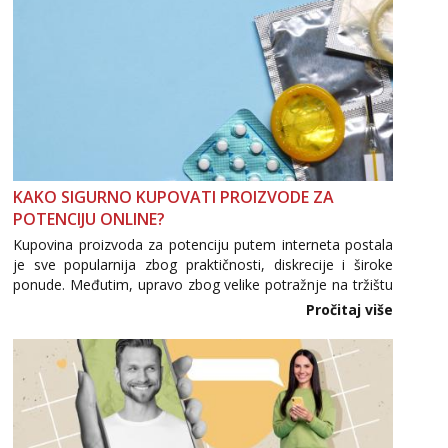
KAKO SIGURNO KUPOVATI PROIZVODE ZA
POTENCIJU ONLINE?
Kupovina proizvoda za potenciju putem interneta postala
je sve popularnija zbog praktičnosti, diskrecije i široke
ponude. Međutim, upravo zbog velike potražnje na tržištu
se pojavljuju i brojni krivotvoreni proizvodi, nepouzdane
Pročitaj više
internetske trgovine te proizvodi nepoznatog podrijetla. ...