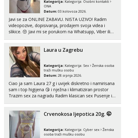
Kategorija:
Kategorija:
Osobni kontakti
Razgovaram :)
ONA
Datum:
03.kolovoza 2026.
Učiteljica iz predgrađa traži...
Javi se za ONLINE ZABAVU. NISTA UZIVO! Radim
Tel:
064/677-677
- Kod: #160
videopozive, dopisivanja, prodajem svoja videa i
tel:0,93€ - mob:1,12€ min
slikice. 😚 Javi mi se porukom na Whatsupp, Viber ili
Obavijesti me kada se oslobodi
Telegram. +385 91 723 0045
Snježana
Laura u Zagrebu
Razgovaram :)
Tel:
064/677-677
- Kod: #119
Kategorija:
Kategorija:
Sex
Ženska osoba
tel:0,93€ - mob:1,12€ min
traži mušku osobu
Obavijesti me kada se oslobodi
Datum:
28.srpnja 2026.
Ciao ja sam Laura 27 g i uvijek diskretno i namirisana
Vanesa
sam i top higijena 😘 i nježna i klimatiziran prostor
Čekam tvoj poziv!
Trazim sex za nagradu Radim klasican sex Pusenje i
Tel:
064/677-677
- Kod: #74
gutanje sperme Erotsko rublje imam uvijek Lizati me
tel:0,93€ - mob:1,12€ min
mozes i ljubiti po tijelu Iskljucivo neradim analni !!! I
Crvenokosa ljepotica 20g. 🤭
neljubim se Wha...
Lili
Čekam tvoj poziv!
Kategorija:
Kategorija:
Cyber sex
Ženska
Tel:
064/677-677
- Kod: #128
osoba traži mušku osobu
tel:0,93€ - mob:1,12€ min