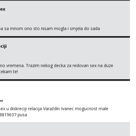
sex
oba sa mnom ono sto nisam mogla i smjela do sada
iji
uno vremena. Trazim nekog decka za redovan sex na duze
 cekam te!
bu
ex u diskreciji relacija Varaždin Ivanec mogucnost male
098819637 pusa