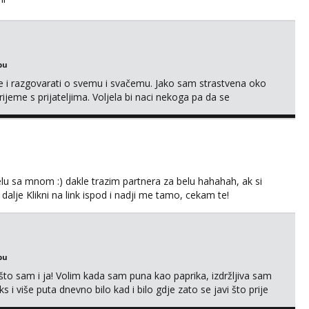
bu
se i razgovarati o svemu i svačemu. Jako sam strastvena oko
vrijeme s prijateljima. Voljela bi naci nekoga pa da se
kni na link ispod i nadji me tamo, cekam te!
lu sa mnom :) dakle trazim partnera za belu hahahah, ak si
 dalje Klikni na link ispod i nadji me tamo, cekam te!
bu
što sam i ja! Volim kada sam puna kao paprika, izdržljiva sam
s i više puta dnevno bilo kad i bilo gdje zato se javi što prije
 me tamo, cekam te!