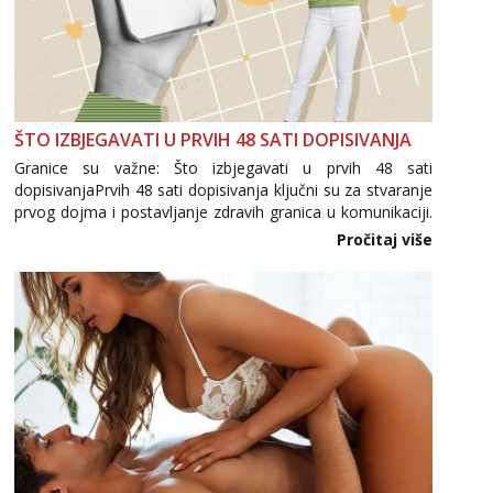
ŠTO IZBJEGAVATI U PRVIH 48 SATI DOPISIVANJA
Granice su važne: Što izbjegavati u prvih 48 sati
dopisivanjaPrvih 48 sati dopisivanja ključni su za stvaranje
prvog dojma i postavljanje zdravih granica u komunikaciji.
Važno je izbjeći prebrzo otkrivanje osobnih ili intimnih
Pročitaj više
informacija, jer nepoznata osoba još nije zaslužila to
povjerenje. Takođe...