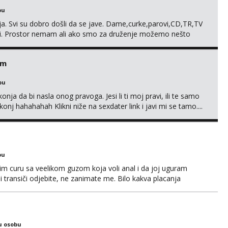
bu
. Svi su dobro došli da se jave. Dame,curke,parovi,CD,TR,TV
. Prostor nemam ali ako smo za druženje možemo nešto
em
bu
nja da bi nasla onog pravoga. Jesi li ti moj pravi, ili te samo
nj hahahahah Klikni niže na sexdater link i javi mi se tamo....
bu
im curu sa veelikom guzom koja voli anal i da joj uguram
i transiči odjebite, ne zanimate me. Bilo kakva placanja
 paysafecard, bonovi) ne dolaze u obzir. Javit se prvo porukom
u osobu