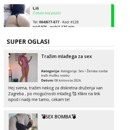
Lili
Čekam tvoj poziv!
Tel:
064/677-677
- Kod: #128
tel:0,93€ - mob:1,12€ min
Zara
Čekam tvoj poziv!
SUPER OGLASI
Tel:
064/677-677
- Kod: #123
tel:0,93€ - mob:1,12€ min
Tražim mlađega za sex
Anđela
Čekam tvoj poziv!
Kategorija:
Kategorija:
Sex
Ženska osoba
traži mušku osobu
Tel:
064/677-677
- Kod: #142
Datum:
08.kolovoza 2026.
tel:0,93€ - mob:1,12€ min
Hej svima, tražim nekog za diskretna druženja van
Zagreba , po mogućnosti mlađeg 🥰 Klikni na link
Maja
ispod i nadji me tamo, cekam te!
Razgovaram :)
Tel:
064/677-677
- Kod: #04
tel:0,93€ - mob:1,12€ min
💣SEX BOMBA💣
Obavijesti me kada se oslobodi
Kristina