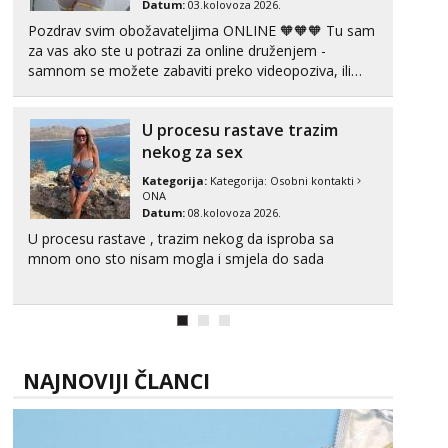
Datum:
03.kolovoza 2026.
Pozdrav svim obožavateljima ONLINE 🧡🧡🧡 Tu sam
Zara
za vas ako ste u potrazi za online druženjem -
Čekam tvoj poziv!
samnom se možete zabaviti preko videopoziva, ili
Tel:
064/677-677
- Kod: #123
ako vam nisam dovoljna radim i u paru i trojci s
tel:0,93€ - mob:1,12€ min
kolegicama, svaka je drugačija 😉 Radim i vruća
U procesu rastave trazim
tipkanja uz slike i hot line pozive. Za vas sam
Anđela
pripremila ...
nekog za sex
Čekam tvoj poziv!
Kategorija:
Kategorija:
Osobni kontakti
Tel:
064/677-677
- Kod: #142
ONA
tel:0,93€ - mob:1,12€ min
Datum:
08.kolovoza 2026.
U procesu rastave , trazim nekog da isproba sa
mnom ono sto nisam mogla i smjela do sada
NAJNOVIJI ČLANCI