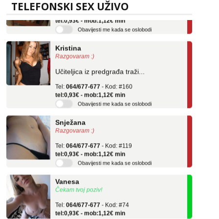
TELEFONSKI SEX UŽIVO
Tel:
064/677-677
- Kod: #04
tel:0,93€ - mob:1,12€ min
Obavijesti me kada se oslobodi
Kristina
Razgovaram :)
Učiteljica iz predgrađa traži...
Tel:
064/677-677
- Kod: #160
tel:0,93€ - mob:1,12€ min
Obavijesti me kada se oslobodi
Snježana
Razgovaram :)
Tel:
064/677-677
- Kod: #119
tel:0,93€ - mob:1,12€ min
Obavijesti me kada se oslobodi
Vanesa
Čekam tvoj poziv!
Tel:
064/677-677
- Kod: #74
tel:0,93€ - mob:1,12€ min