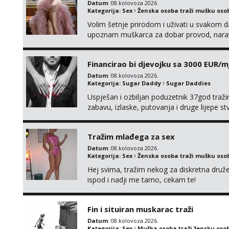
Datum
: 08.kolovoza 2026.
Kategorija:
Sex
Ženska osoba traži mušku oso
Volim šetnje prirodom i uživati u svakom da
upoznam muškarca za dobar provod, naravno
tamo, cekam te!
Financirao bi djevojku sa 3000 EUR/m
Datum
: 08.kolovoza 2026.
Kategorija:
Sugar Daddy
Sugar Daddies
Uspješan i ozbiljan poduzetnik 37god traž
zabavu, izlaske, putovanja i druge lijepe s
zgodna i atraktivna javi se na moj email:
Tražim mlađega za sex
Datum
: 08.kolovoza 2026.
Kategorija:
Sex
Ženska osoba traži mušku oso
Hej svima, tražim nekog za diskretna druž
ispod i nadji me tamo, cekam te!
Fin i situiran muskarac traži
Datum
: 08.kolovoza 2026.
Kategorija:
Sex
Muška osoba traži žensku oso