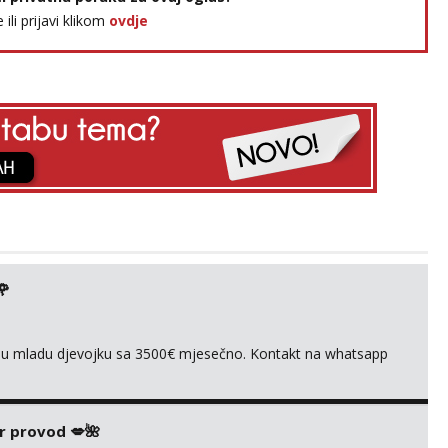
e ili prijavi klikom
ovdje
🌹
ivnu mladu djevojku sa 3500€ mjesečno. Kontakt na whatsapp
r provod 💋🌺