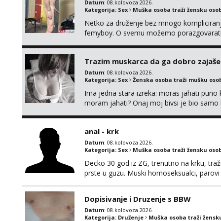
Datum
: 08.kolovoza 2026.
Kategorija:
Sex
Muška osoba traži žensku oso
Netko za druženje bez mnogo kompliciranja
femyboy. O svemu možemo porazgovarati
iskombinirati(auto,najam na dva sata)
Trazim muskarca da ga dobro zajaš
Datum
: 08.kolovoza 2026.
Kategorija:
Sex
Ženska osoba traži mušku oso
Ima jedna stara izreka: moras jahati puno ko
moram jahati? Onaj moj bivsi je bio samo ko
anal - krk
Datum
: 08.kolovoza 2026.
Kategorija:
Sex
Muška osoba traži žensku oso
Decko 30 god iz ZG, trenutno na krku, traž
prste u guzu. Muski homoseksualci, parovi 
opcenito (gotovina) ili unaprijed (aircash,
na whatsapp 0958048882.
Dopisivanje i Druzenje s BBW
Datum
: 08.kolovoza 2026.
Kategorija:
Druženje
Muška osoba traži žensk