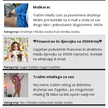
javi se na moj email:
Muškarac
Tel:
064/677-677
- Kod: #87
markodalic37@gmail.com
tel:0,93€ - mob:1,12€ min
Tražim mlađu curu za povremena druženja.
Molim prvi kontakt na e-mail a onda se sve
Anđela
Čekam tvoj poziv!
drugo lako i jednostavno dogovorimo. Može
sve u krugu od 100 km oko Zagreba
Kategorija:
Druženje
Muška osoba traži žensku osobu
Tel:
064/677-677
- Kod: #142
tel:0,93€ - mob:1,12€ min
🌹Financirao bi djevojku sa 3500€/mj🌹
Mira
Uspješan poduzetnik financirao bi atraktivnu
Čekam tvoj poziv!
mladu djevojku sa 3500€ mjesečno. Kontakt
Tel:
064/677-677
- Kod: #72
na whatsapp ili email
tel:0,93€ - mob:1,12€ min
Kategorija:
Sugar Daddy
Sugar Daddies
Liliana
Razgovaram :)
Tražim mlađega za sex
Tel:
064/677-677
- Kod: #69
Hej svima, tražim nekog za diskretna
tel:0,93€ - mob:1,12€ min
druženja van Zagreba , po mogućnosti
Obavijesti me kada se oslobodi
mlađeg 🥰 Klikni na link ispod i nadji me
tamo, cekam te!
Kristina
Kategorija:
Sex
Ženska osoba traži mušku osobu
Razgovaram :)