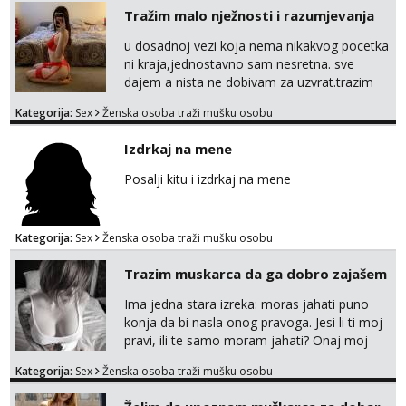
Učiteljica iz predgrađa traži...
Tražim malo nježnosti i razumjevanja
Tel:
064/677-677
- Kod: #160
u dosadnoj vezi koja nema nikakvog pocetka
tel:0,93€ - mob:1,12€ min
ni kraja,jednostavno sam nesretna. sve
Obavijesti me kada se oslobodi
dajem a nista ne dobivam za uzvrat.trazim
muskarca koji ce zadovoljiti moje potrebe,ne
Biljana
Kategorija:
Sex
Ženska osoba traži mušku osobu
trazim puno samo malo njeznosti i
Čekam tvoj poziv!
razumjevanja. volim njezan seks i njezne
Izdrkaj na mene
Tel:
064/677-677
- Kod: #132
poljupce po tijelu koji me jako
tel:0,93€ - mob:1,12€ min
pale,obozavam kad muskarac preuzme
Posalji kitu i izdrkaj na mene
kontrolu . javi se :) Klikni na link ispod i nadji
Monika
me tamo, cekam te!
Čekam tvoj poziv!
Kategorija:
Sex
Ženska osoba traži mušku osobu
Tel:
064/677-677
- Kod: #133
tel:0,93€ - mob:1,12€ min
Trazim muskarca da ga dobro zajašem
Vanesa
Ima jedna stara izreka: moras jahati puno
Razgovaram :)
konja da bi nasla onog pravoga. Jesi li ti moj
pravi, ili te samo moram jahati? Onaj moj
Tel:
064/677-677
- Kod: #74
bivsi je bio samo konj hahahahah Klikni niže
tel:0,93€ - mob:1,12€ min
Kategorija:
Sex
Ženska osoba traži mušku osobu
Obavijesti me kada se oslobodi
na sexdater link i javi mi se tamo....