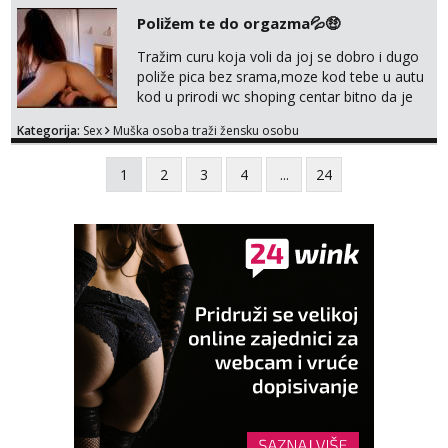
Poližem te do orgazma💦🤑
Tražim curu koja voli da joj se dobro i dugo
poliže pica bez srama,moze kod tebe u autu
kod u prirodi wc shoping centar bitno da je
uzbudljivo i da si full diskretna i napaljena💦
Kategorija:
Sex
Muška osoba traži žensku osobu
jer nisam solo. Zgodan sam i diskretan,sliku
šaljem na wapp telegram..178 78kg.,javi se
1
2
3
4
...
24
za brz dogovor Kontakt 0958759047