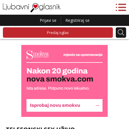
Prijavi se
Registriraj se
Predaj oglas
Liliana
Razgovaram :)
Tel:
064/677-677
- Kod: #69