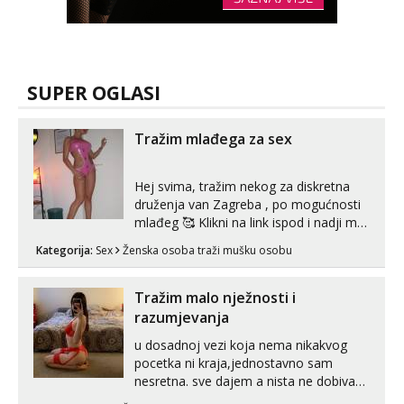
SUPER OGLASI
Tražim mlađega za sex
Hej svima, tražim nekog za diskretna
druženja van Zagreba , po mogućnosti
mlađeg 🥰 Klikni na link ispod i nadji me
tamo, cekam te!
Kategorija:
Sex
Ženska osoba traži mušku osobu
Tražim malo nježnosti i
razumjevanja
u dosadnoj vezi koja nema nikakvog
pocetka ni kraja,jednostavno sam
nesretna. sve dajem a nista ne dobivam
za uzvrat.trazim muskarca koji ce