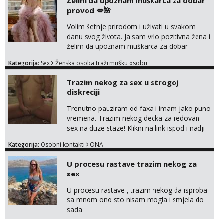
Želim da upoznam muškarca za dobar
Žana
Čekam tvoj poziv!
provod 💋🌺
Tel:
064/677-677
- Kod: #135
Volim šetnje prirodom i uživati u svakom
tel:0,93€ - mob:1,12€ min
danu svog života. Ja sam vrlo pozitivna žena i
želim da upoznam muškarca za dobar
Lili
provod, naravno može i nešto više.💋🌺 Klikni
Razgovaram :)
Kategorija:
Sex
Ženska osoba traži mušku osobu
na link ispod i nadji me tamo, cekam te!
Tel:
064/677-677
- Kod: #128
Trazim nekog za sex u strogoj
tel:0,93€ - mob:1,12€ min
diskreciji
Obavijesti me kada se oslobodi
Trenutno pauziram od faxa i imam jako puno
Ivančica
vremena. Trazim nekog decka za redovan
Čekam tvoj poziv!
sex na duze staze! Klikni na link ispod i nadji
Tel:
064/677-677
- Kod: #108
me tamo, cekam te!
tel:0,93€ - mob:1,12€ min
Kategorija:
Osobni kontakti
ONA
Anita
U procesu rastave trazim nekog za
Čekam tvoj poziv!
sex
Tel:
064/677-677
- Kod: #87
U procesu rastave , trazim nekog da isproba
tel:0,93€ - mob:1,12€ min
sa mnom ono sto nisam mogla i smjela do
sada
Anđela