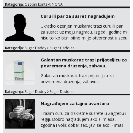
Čekam tvoj poziv!
Kategorija:
Osobni kontakti
ONA
Tel:
064/677-677
- Kod: #142
Curu ili par za susret nagradujem
tel:0,93€ - mob:1,12€ min
Ukratko ozenjen muskarac trazi curu ili par
Mira
za susret uz moju nagradu. Izgled i godine mi
Čekam tvoj poziv!
nisu toliko bitni bitno mi je otvorenost u sexu
Tel:
064/677-677
- Kod: #72
i bez previse tabooa . Molim ozbiljne da se
tel:0,93€ - mob:1,12€ min
Kategorija:
Sugar Daddy
Sugar Daddies
jave na mail . Molim ako je moguce prvi mail
sa slikom ili opisom i otkud ste . Javite se
Galantan muskarac trazi prijateljicu za
necete pozalit
povremena druzenja, zabavu...
Galantan muskarac trazi prijateljicu za
povremena druzenja, zabavu...
Kategorija:
Sugar Daddy
Sugar Daddies
Nagrađujem za tajnu avanturu
Tražim curu za diskretne susrete u Zagrebu i
regiji. Dobro nagrađujem ako si mlada,
zgodna i voliš dobar sex. Javi se ako: - imaš
do 25 godina - imaš do 65 kg - imaš dugu