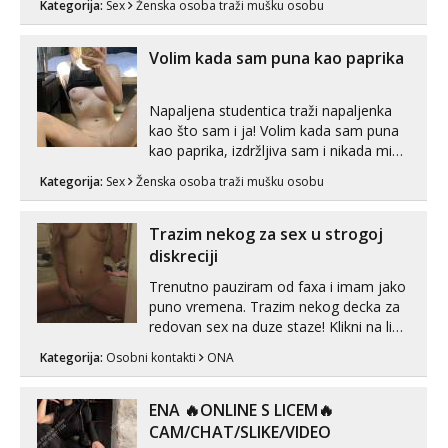
Kategorija:
Sex
Ženska osoba traži mušku osobu
zadovoljiti moje potrebe,ne trazim puno
samo malo njeznosti i razumjevanja.
volim njezan seks i njezne poljupce po
Volim kada sam puna kao paprika
tijelu koji me jako pale,obozavam kad
muskar...
Napaljena studentica traži napaljenka
kao što sam i ja! Volim kada sam puna
kao paprika, izdržljiva sam i nikada mi
nije dosta seksa. Volim grubi seks i više
Kategorija:
Sex
Ženska osoba traži mušku osobu
puta dnevno bilo kad i bilo gdje zato se
javi što prije da me isprobaš Klikni na
link ispod i nadji me tamo, cekam te!
Trazim nekog za sex u strogoj
diskreciji
Trenutno pauziram od faxa i imam jako
puno vremena. Trazim nekog decka za
redovan sex na duze staze! Klikni na link
ispod i nadji me tamo, cekam te!
Kategorija:
Osobni kontakti
ONA
ENA 🔥ONLINE S LICEM🔥
CAM/CHAT/SLIKE/VIDEO