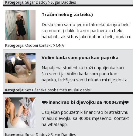
Kategorija:
Sugar Daddy
Sugar Daddies
kosu - se dobro ljubiš - si fleksibilna s
vremenom (jer ga nemam previše) i
Tražim nekog za belu:)
dostupna radnim danom (vikendi i noći su za
obitelj) - vodiš brigu o zdravlju i koristiš
Dosla sam samo jer mi fali neko da igra belu
zaštitu Ne javljajte se: - debele - frajeri i
sa mnom :) dakle trazim partnera za belu
paro...
hahahah, ak si bas jako dobar u beli , onda cu
razmislit za dalje Klikni na link ispod i nadji me
Kategorija:
Osobni kontakti
ONA
tamo, cekam te!
Volim kada sam puna kao paprika
Napaljena studentica traži napaljenka kao
što sam i ja! Volim kada sam puna kao
paprika, izdržljiva sam i nikada mi nije dosta
seksa. Volim grubi seks i više puta dnevno
Kategorija:
Sex
Ženska osoba traži mušku osobu
bilo kad i bilo gdje zato se javi što prije da
me isprobaš Klikni na link ispod i nadji me
❤️Financirao bi djevojku sa 4000€/mj❤️
tamo, cekam te!
Uspješan poduzetnik financirao bi atraktivnu
mladu djevojku sa 4000€ mjesečno. Kontakt
na whatsapp.
Kategorija:
Sugar Daddy
Sugar Daddies