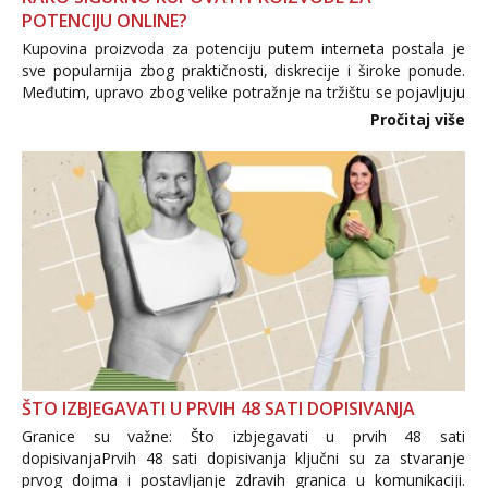
POTENCIJU ONLINE?
Kupovina proizvoda za potenciju putem interneta postala je
sve popularnija zbog praktičnosti, diskrecije i široke ponude.
Međutim, upravo zbog velike potražnje na tržištu se pojavljuju
i brojni krivotvoreni proizvodi, nepouzdane internetske
Pročitaj više
trgovine te proizvodi nepoznatog podrijetla. ...
ŠTO IZBJEGAVATI U PRVIH 48 SATI DOPISIVANJA
Granice su važne: Što izbjegavati u prvih 48 sati
dopisivanjaPrvih 48 sati dopisivanja ključni su za stvaranje
prvog dojma i postavljanje zdravih granica u komunikaciji.