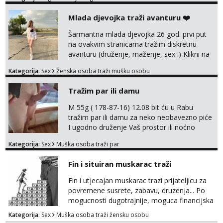
Mlada djevojka traži avanturu ❤️
Šarmantna mlada djevojka 26 god. prvi put
na ovakvim stranicama tražim diskretnu
avanturu (druženje, maženje, sex :) Klikni na
link ispod i nadji me tamo, cekam te!
Kategorija:
Sex
Ženska osoba traži mušku osobu
Tražim par ili damu
M 55g ( 178-87-16) 12.08 bit ću u Rabu
tražim par ili damu za neko neobavezno piće
I ugodno druženje Vaš prostor ili noćno
kupanje na osamoj plaži Kontakt
Kategorija:
Sex
Muška osoba traži par
trata.vrh@gmail.com
Fin i situiran muskarac traži
Fin i utjecajan muskarac trazi prijateljicu za
povremene susrete, zabavu, druzenja... Po
mogucnosti dugotrajnije, moguca financijska
potpora!
Kategorija:
Sex
Muška osoba traži žensku osobu