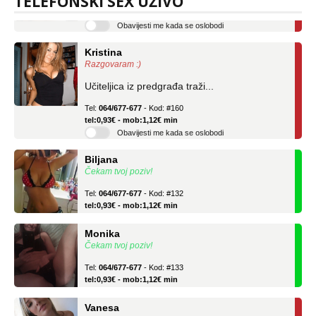
TELEFONSKI SEX UŽIVO
tel:0,93€ - mob:1,12€ min
Obavijesti me kada se oslobodi
Kristina
Razgovaram :)
Učiteljica iz predgrađa traži...
Tel:
064/677-677
- Kod: #160
tel:0,93€ - mob:1,12€ min
Obavijesti me kada se oslobodi
Biljana
Čekam tvoj poziv!
Tel:
064/677-677
- Kod: #132
tel:0,93€ - mob:1,12€ min
Monika
Čekam tvoj poziv!
Tel:
064/677-677
- Kod: #133
tel:0,93€ - mob:1,12€ min
Vanesa
Razgovaram :)