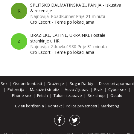
SPLITSKO DALMATINSKA ŽUPANIJA - Iskustva
& recenzije
R
Najnovija: RoadRunner
Prije 21 minuta
Cro Escort - Teme po lokacijama
BRAZILKE, LATINE, UKRAINKE i ostale
strankinje u HR
Z
Najnovija: Zdravko1980
Prije 31 minuta
Cro Escort - Teme po lokacijama
Sex
|
Osobni kontakti
|
Druženje
|
Sugar Daddy
|
Diskretni aparmani
|
Potencija
|
Masaže i striptiz
|
Veza / ljubav
|
Brak
|
Cyber sex
|
Phone sex
|
Fetish
|
Tulumi i zabave
|
Sex shop
|
Ostalo
Uvjeti korištenja
|
Kontakt
|
Polica privatnosti
|
Marketing