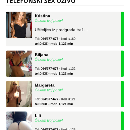
TELEFONSKI SEX UŽIVO
Kristina
Čekam tvoj poziv!
Učiteljica iz predgrađa traži...
Tel:
064/677-677
- Kod: #160
tel:0,93€ - mob:1,12€ min
Biljana
Čekam tvoj poziv!
Tel:
064/677-677
- Kod: #132
tel:0,93€ - mob:1,12€ min
Margareta
Čekam tvoj poziv!
Tel:
064/677-677
- Kod: #121
tel:0,93€ - mob:1,12€ min
Lili
Čekam tvoj poziv!
Tel:
064/677-677
- Kod: #128
tel:0,93€ - mob:1,12€ min