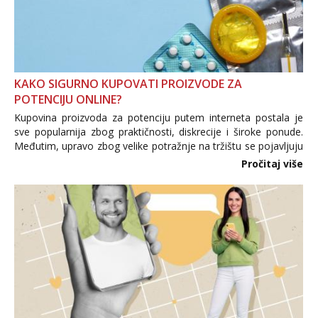
KAKO SIGURNO KUPOVATI PROIZVODE ZA
POTENCIJU ONLINE?
Kupovina proizvoda za potenciju putem interneta postala je
sve popularnija zbog praktičnosti, diskrecije i široke ponude.
Međutim, upravo zbog velike potražnje na tržištu se pojavljuju
i brojni krivotvoreni proizvodi, nepouzdane internetske
Pročitaj više
trgovine te proizvodi nepoznatog podrijetla. ...