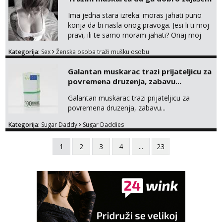
Ima jedna stara izreka: moras jahati puno
konja da bi nasla onog pravoga. Jesi li ti moj
pravi, ili te samo moram jahati? Onaj moj
bivsi je bio samo konj hahahahah Klikni niže
Kategorija:
Sex
Ženska osoba traži mušku osobu
na sexdater link i javi mi se tamo....
Galantan muskarac trazi prijateljicu za
povremena druzenja, zabavu...
Galantan muskarac trazi prijateljicu za
povremena druzenja, zabavu...
Kategorija:
Sugar Daddy
Sugar Daddies
1
2
3
4
...
23