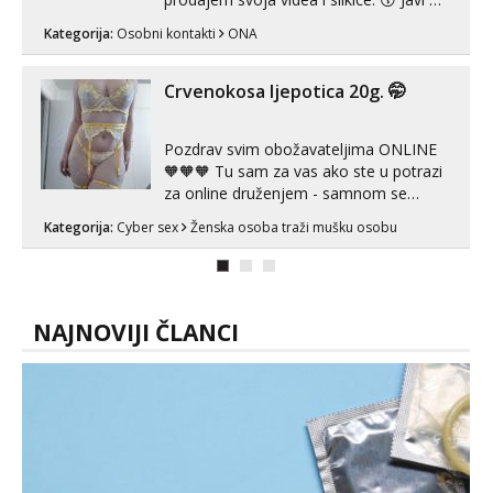
se porukom na Whatsupp, Viber ili
Kategorija:
Osobni kontakti
ONA
Telegram. +385 91 723 0045
Crvenokosa ljepotica 20g. 🤭
Pozdrav svim obožavateljima ONLINE
🧡🧡🧡 Tu sam za vas ako ste u potrazi
za online druženjem - samnom se
možete zabaviti preko videopoziva, ili
Kategorija:
Cyber sex
Ženska osoba traži mušku osobu
ako vam nisam dovoljna radim i u paru i
trojci s kolegicama, svaka je drugačija
😉 Radim i vruća tipkanja uz slike i hot
line pozive. Za vas sam pripremila ...
NAJNOVIJI ČLANCI