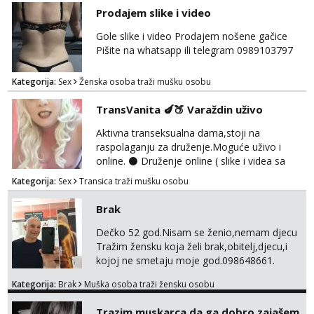
mora.Bitno da uzivamo diskretno anonimno
Prodajem slike i video
bez upoznavanja puno.Sliku mozemo
razmjeniti,ali najbolje uzivo se upoznati. Na
Gole slike i video Prodajem nošene gačice
goo smo do 15.8 poslije tog mozemo se
Pišite na whatsapp ili telegram 0989103797
druziti,javi se na mail il...
Kategorija:
Sex
Ženska osoba traži mušku osobu
TransVanita 🍆🍑 Varaždin uživo
Aktivna transeksualna dama,stoji na
raspolaganju za druženje.Moguće uživo i
online. ⚫ Druženje online ( slike i videa sa
dopisivanjem ili hot razgovorom) te Cam
Kategorija:
Sex
Transica traži mušku osobu
2cam ⚫Fetiš stvari za sladokusce šaljem (
gaćice,najlonke i ostalo...) ⚫ Snimam videa
Brak
po narudžbi, samo za tvoj užitak
⚫Ispunjavam razne fetiše-BDSM
Dečko 52 god.Nisam se ženio,nemam djecu
Bondage,Discipline,Sadism,Masochism,igra
Tražim žensku koja želi brak,obitelj,djecu,i
senzacije kao i foot,piss,shit,fart,sp...
kojoj ne smetaju moje god.098648661.
Kategorija:
Brak
Muška osoba traži žensku osobu
Trazim muskarca da ga dobro zajašem