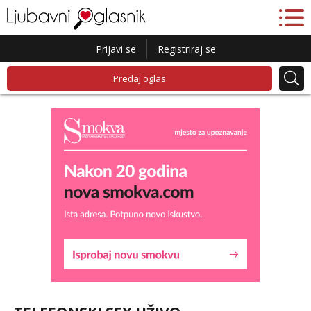
Prijavi se
Registriraj se
Predaj oglas
Liliana
Čekam tvoj poziv!
Tel:
064/677-677
- Kod: #69
tel:0,93€ - mob:1,12€ min