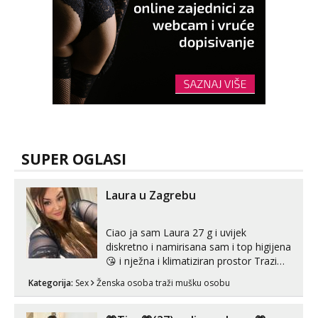
SUPER OGLASI
Laura u Zagrebu
Ciao ja sam Laura 27 g i uvijek
diskretno i namirisana sam i top higijena
😘 i nježna i klimatiziran prostor Trazim
sex za nagradu Radim klasican sex
Kategorija:
Sex
Ženska osoba traži mušku osobu
Pusenje i gutanje sperme Erotsko rublje
imam uvijek Lizati me mozes i ljubiti po
tijelu Iskljucivo neradim analni !!! I