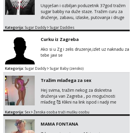
Uspješan i ozbiljan poduzetnik 37god tražim
sugar babby na duže staze. Tražim curu za
druženje, zabavu, izlaske, putovanja i druge
lijepe stvari na obostranu korist. Ako si
Kategorija:
Sugar Daddy
Sugar Daddies
otvorena, komunikativna, zgodna i atraktivna
javi se na moj email:
Curku iz Zagreba
markodalic37@gmail.com
Ako si u Zg i zelis druzenje,izlet uz naknadu za
tebe javi se
Kategorija:
Sugar Daddy
Sugar Baby (zensko)
Tražim mlađega za sex
Hej svima, tražim nekog za diskretna
druženja van Zagreba , po mogućnosti
mlađeg 🥰 Klikni na link ispod i nadji me
tamo, cekam te!
Kategorija:
Sex
Ženska osoba traži mušku osobu
MAMA FONTANA