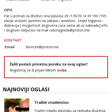
Anđela
Čekam tvoj poziv!
OPIS
Tel:
064/677-677
- Kod: #142
Par u potrazi za društvo ona plavuša 29 /170/70 /4 39 190 /105
tel:0,93€ - mob:1,12€ min
oboje vrckasti spremni na zabavu i avanturu . Uvijet higijena i
diskrecija [ mogučnost dogovora cura sama ali uz naknadu] info
/ dogovor iskljucivo na mail
celicnagreda@proton.me
KONTAKT
Email
Iboricev@proton.me
Želiš poslati privatnu poruku za ovaj oglas?
Registriraj se ili prijavi klikom
ovdje
NAJNOVIJI OGLASI
Tražim studenticu
Tražim mlađu djevojku za redovita druženja