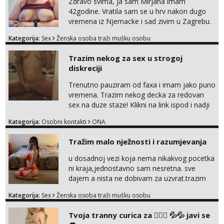
Zdravo svima, ja sam Mirjana imam
42godine. Vratila sam se u hrv nakon dugo
vremena iz Njemacke i sad zivim u Zagrebu.
Nudim svoje snimke seksa, mastrubiranja,
Kategorija:
Sex
Ženska osoba traži mušku osobu
fistinga, prskanja, pusenja i guranja dilda,
anal play, piss, vibrator. Najvise volim to
Trazim nekog za sex u strogoj
raditi u javnosti na poslu ;) Radim
diskreciji
videopozive i dopisivanja u kojem
razmjenimo slike, video, glasovne...
Trenutno pauziram od faxa i imam jako puno
Prodajem i svoj donji ves a ako mogu isp...
vremena. Trazim nekog decka za redovan
sex na duze staze! Klikni na link ispod i nadji
me tamo, cekam te!
Kategorija:
Osobni kontakti
ONA
Tražim malo nježnosti i razumjevanja
u dosadnoj vezi koja nema nikakvog pocetka
ni kraja,jednostavno sam nesretna. sve
dajem a nista ne dobivam za uzvrat.trazim
muskarca koji ce zadovoljiti moje potrebe,ne
Kategorija:
Sex
Ženska osoba traži mušku osobu
trazim puno samo malo njeznosti i
razumjevanja. volim njezan seks i njezne
Tvoja tranny curica za 👉🏻🍑 💦💦 javi se
poljupce po tijelu koji me jako