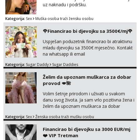
uz naknadu i podršku.
Kategorija:
Sex
Muška osoba traži žensku osobu
🌹Financirao bi djevojku sa 3500€/mj🌹
Uspješan poduzetnik financirao bi atraktivnu
mladu djevojku sa 3500€ mjesečno. Kontakt
na whatsapp ili email
Kategorija:
Sugar Daddy
Sugar Daddies
Želim da upoznam muškarca za dobar
provod 💋🌺
Volim šetnje prirodom i uživati u svakom
danu svog života. Ja sam vrlo pozitivna žena i
želim da upoznam muškarca za dobar
provod, naravno može i nešto više.💋🌺 Klikni
Kategorija:
Sex
Ženska osoba traži mušku osobu
na link ispod i nadji me tamo, cekam te!
Financirao bi djevojku sa 3000 EUR/mj
❤️ VIP Tretman