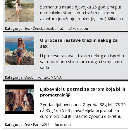
Šarmantna mlada djevojka 26 god. prvi put
na ovakvim stranicama tražim diskretnu
avanturu (druženje, maženje, sex :) Klikni na
link ispod i nadji me tamo, cekam te!
Kategorija:
Sex
Ženska osoba traži mušku osobu
U procesu rastave trazim nekog za
sex
U procesu rastave , trazim nekog da isproba
sa mnom ono sto nisam mogla i smjela do
sada
Kategorija:
Osobni kontakti
ONA
Ljubavnici u potrazi za curom koja bi ih
promatrala🤩
Zgodan ljubavni par iz Zagreba 38g M 178 79
i Ž 35g 160 59 3 plava(željela bi probati sa
curom prvi put)!! Tražimo zgodnu diskretnu
curu koja bi nas promatrala dok imamo
Kategorija:
Sex
Par traži žensku osobu
žestok odnos. Može se pridruziti ali i ne