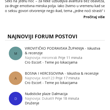
Seks na jednu noć – za neke uzbudljiva avantura bez obaveza,
za druge emotivna minska polja. Iako živimo u vremenu kad se
o seksu govori otvorenije nego ikad, tema „jedne noći strasti“ i
dalje izaziva burne rasprave. Što zapravo misle žene, a što
Pročitaj više
muškarci? Jesu...
NAJNOVIJI FORUM POSTOVI
VIROVITIČKO PODRAVSKA ŽUPANIJA - Iskustva
& recenzije
M
Najnovija: miromrak
Prije 11 minuta
Cro Escort - Teme po lokacijama
BOSNA I HERCEGOVINA - Iskustva & recenzije
Najnovija: Anel123
Prije 17 minuta
A
Cro Escort - Teme po lokacijama
Nudisticke plaze Dalmacija
Najnovija: Duka69
Prije 18 minuta
D
Druženje