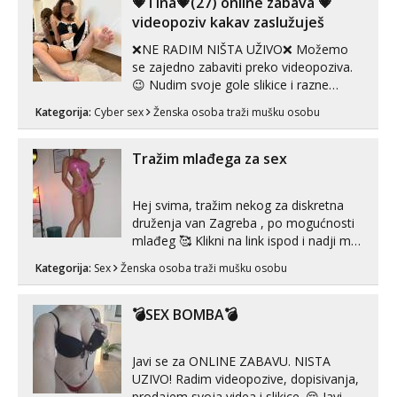
💗Tina💗(27) online zabava 💗
neljubim se Wha...
videopoziv kakav zaslužuješ
❌NE RADIM NIŠTA UŽIVO❌ Možemo
se zajedno zabaviti preko videopoziva.
😉 Nudim svoje gole slikice i razne
videouradke. 🤩 Za online zabavu pošalji
Kategorija:
Cyber sex
Ženska osoba traži mušku osobu
poruku na Whatsapp, Telegram ili Viber.
😎 +385 91 912 3322 Za provjeru moje
autentičnosti možeš me vidjeti na
Tražim mlađega za sex
videopozivu. 😉 S vama sam vec 5 ...
Hej svima, tražim nekog za diskretna
druženja van Zagreba , po mogućnosti
mlađeg 🥰 Klikni na link ispod i nadji me
tamo, cekam te!
Kategorija:
Sex
Ženska osoba traži mušku osobu
💣SEX BOMBA💣
Javi se za ONLINE ZABAVU. NISTA
UZIVO! Radim videopozive, dopisivanja,
prodajem svoja videa i slikice. 😚 Javi mi