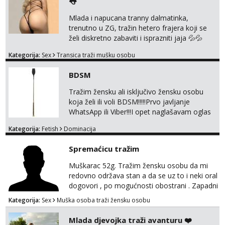
👅
pale,obozavam kad muskarac preuzme
kontrolu . javi se :) Klikni na link ispod i nadji
Mlada i napucana tranny dalmatinka,
me tamo, cekam te!
trenutno u ZG, tražin hetero frajera koji se
želi diskretno zabaviti i isprazniti jaja 💦💦
Konkretno, diskretno i bez puno komplikacija.
Kategorija:
Sex
Transica traži mušku osobu
Jako držin do sebe, NE naplaćujen. Zabavljan
se samo s kin i ako ja to želim! Nisam stalno
BDSM
dostupna jer mi je ovo samo povremena
zabava. Ulovi me, uživati ćeš 😉 Moje slike
Tražim žensku ali isključivo žensku osobu
vidiš, uživo san još bolja, bez neugodnih izn...
koja želi ili voli BDSM!!!!!Prvo javljanje
WhatsApp ili Viber!!!I opet naglašavam oglas
je isključivo za žene,dame,cure muškarci,gay
Kategorija:
Fetish
Dominacija
i trans nemojte se javljati!!!!!
Spremaćicu tražim
Muškarac 52g. Tražim žensku osobu da mi
redovno održava stan a da se uz to i neki oral
dogovori , po mogućnosti obostrani . Zapadni
dio Zagreba .Javiti se prvo porukom na
Kategorija:
Sex
Muška osoba traži žensku osobu
WhatsApp ili Telegram 0958634499
Mlada djevojka traži avanturu ❤️