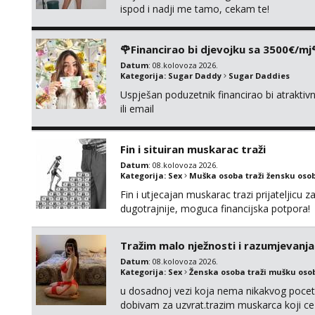
ispod i nadji me tamo, cekam te!
🌹Financirao bi djevojku sa 3500€/mj
Datum
: 08.kolovoza 2026.
Kategorija:
Sugar Daddy
Sugar Daddies
Uspješan poduzetnik financirao bi atrakt
ili email
Fin i situiran muskarac traži
Datum
: 08.kolovoza 2026.
Kategorija:
Sex
Muška osoba traži žensku oso
Fin i utjecajan muskarac trazi prijateljic
dugotrajnije, moguca financijska potpora!
Tražim malo nježnosti i razumjevanja
Datum
: 08.kolovoza 2026.
Kategorija:
Sex
Ženska osoba traži mušku oso
u dosadnoj vezi koja nema nikakvog pocetk
dobivam za uzvrat.trazim muskarca koji c