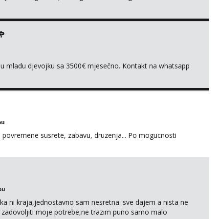
🌹
ivnu mladu djevojku sa 3500€ mjesečno. Kontakt na whatsapp
bu
u za povremene susrete, zabavu, druzenja... Po mogucnosti
bu
a ni kraja,jednostavno sam nesretna. sve dajem a nista ne
e zadovoljiti moje potrebe,ne trazim puno samo malo