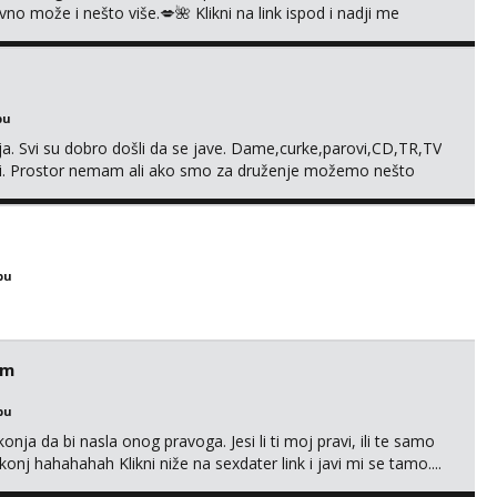
 može i nešto više.💋🌺 Klikni na link ispod i nadji me
bu
. Svi su dobro došli da se jave. Dame,curke,parovi,CD,TR,TV
. Prostor nemam ali ako smo za druženje možemo nešto
bu
em
bu
nja da bi nasla onog pravoga. Jesi li ti moj pravi, ili te samo
nj hahahahah Klikni niže na sexdater link i javi mi se tamo....