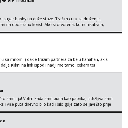
j ❤️ VIP Tretman
im sugar babby na duže staze. Tražim curu za druženje,
tvari na obostranu korist. Ako si otvorena, komunikativna,
 markodalic37@gmail.com
lu sa mnom :) dakle trazim partnera za belu hahahah, ak si
 dalje Klikni na link ispod i nadji me tamo, cekam te!
bu
što sam i ja! Volim kada sam puna kao paprika, izdržljiva sam
s i više puta dnevno bilo kad i bilo gdje zato se javi što prije
 me tamo, cekam te!
sex