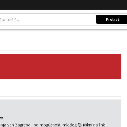
Pretraži
bu
enja van Zagreba , po mogućnosti mlađeg 🥰 Klikni na link