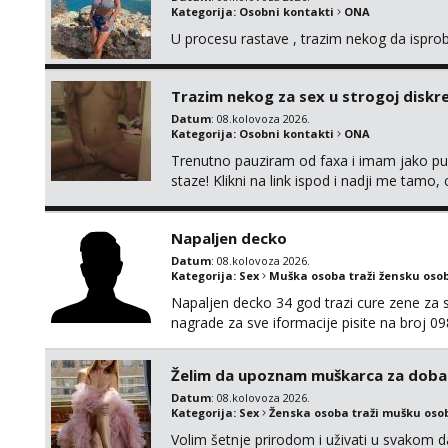
Kategorija:
Osobni kontakti
ONA
U procesu rastave , trazim nekog da ispr
Trazim nekog za sex u strogoj diskrec
Datum
: 08.kolovoza 2026.
Kategorija:
Osobni kontakti
ONA
Trenutno pauziram od faxa i imam jako p
staze! Klikni na link ispod i nadji me tamo,
Napaljen decko
Datum
: 08.kolovoza 2026.
Kategorija:
Sex
Muška osoba traži žensku oso
Napaljen decko 34 god trazi cure zene za s
nagrade za sve iformacije pisite na broj 
Želim da upoznam muškarca za doba
Datum
: 08.kolovoza 2026.
Kategorija:
Sex
Ženska osoba traži mušku oso
Volim šetnje prirodom i uživati u svakom da