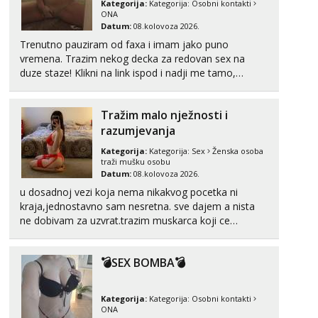
Kategorija:
Kategorija:
Osobni kontakti
Razgovaram :)
ONA
Datum:
08.kolovoza 2026.
Tel:
064/677-677
- Kod: #69
Trenutno pauziram od faxa i imam jako puno
tel:0,93€ - mob:1,12€ min
vremena. Trazim nekog decka za redovan sex na
Obavijesti me kada se oslobodi
duze staze! Klikni na link ispod i nadji me tamo,
Maja
cekam te!
Razgovaram :)
Tražim malo nježnosti i
Tel:
064/677-677
- Kod: #04
razumjevanja
tel:0,93€ - mob:1,12€ min
Obavijesti me kada se oslobodi
Kategorija:
Kategorija:
Sex
Ženska osoba
traži mušku osobu
Biljana
Datum:
08.kolovoza 2026.
Razgovaram :)
u dosadnoj vezi koja nema nikakvog pocetka ni
Tel:
064/677-677
- Kod: #132
kraja,jednostavno sam nesretna. sve dajem a nista
tel:0,93€ - mob:1,12€ min
ne dobivam za uzvrat.trazim muskarca koji ce
Obavijesti me kada se oslobodi
zadovoljiti moje potrebe,ne trazim puno samo malo
njeznosti i razumjevanja. volim njezan seks i njezne
Alisa
💣SEX BOMBA💣
poljupce po tijelu koji me jako pale,obozavam kad
Razgovaram :)
muskar...
Tel:
064/677-677
- Kod: #106
Kategorija:
Kategorija:
Osobni kontakti
tel:0,93€ - mob:1,12€ min
ONA
Obavijesti me kada se oslobodi