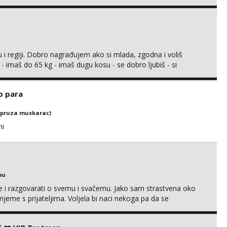
s i njezne poljupce po tijelu koji me jako pale,obozavam kad
ni na link ispod i nadji me tamo, cekam te!
 i regiji. Dobro nagrađujem ako si mlada, zgodna i voliš
 - imaš do 65 kg - imaš dugu kosu - se dobro ljubiš - si
še) i dostupna radnim danom (vikendi i noći su za obitelj) -
ljajte se: - debele - frajeri i paro...
o para
(pruza muskarac)
ni
bu
se i razgovarati o svemu i svačemu. Jako sam strastvena oko
vrijeme s prijateljima. Voljela bi naci nekoga pa da se
kni na link ispod i nadji me tamo, cekam te!