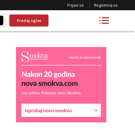
Prijavi se
Registriraj se
Predaj oglas
Liliana
Razgovaram :)