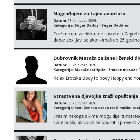
njeznosti i razumjevanja. volim njezan sek
muskarac preuzme kontrolu . javi se :) Klik
Nagrađujem za tajnu avanturu
Datum
: 08.kolovoza 2026.
Kategorija:
Sugar Daddy
Sugar Daddies
Tražim curu za diskretne susrete u Zagrebu
dobar sex. Javi se ako: - imaš do 25 godina
fleksibilna s vremenom (jer ga nemam previ
vodiš brigu o zdravlju i koristiš zaštitu Ne jav
Dubrovnik Masaža za žene i ženski di
Datum
: 08.kolovoza 2026.
Kategorija:
Masaže i striptiz
Erotske masaze 
Relax Erotska Body to body Happy end Yo
Strastvena djevojka traži opuštanje
Datum
: 08.kolovoza 2026.
Kategorija:
Sex
Ženska osoba traži mušku oso
Tražim nekoga s kime mogu dijeliti intere
svog posla, ali volim se opustiti i provesti 
nemoram samo s prijateljima opustati ;) Kli