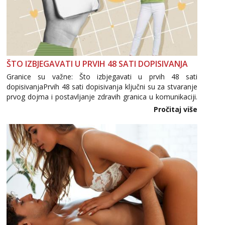
ŠTO IZBJEGAVATI U PRVIH 48 SATI DOPISIVANJA
Granice su važne: Što izbjegavati u prvih 48 sati
dopisivanjaPrvih 48 sati dopisivanja ključni su za stvaranje
prvog dojma i postavljanje zdravih granica u komunikaciji.
Važno je izbjeći prebrzo otkrivanje osobnih ili intimnih
Pročitaj više
informacija, jer nepoznata osoba još nije zaslužila to
povjerenje. Takođe...