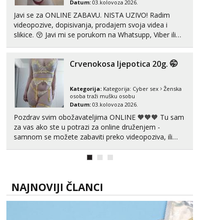
Datum:
03.kolovoza 2026.
Javi se za ONLINE ZABAVU. NISTA UZIVO! Radim
Žana
videopozive, dopisivanja, prodajem svoja videa i
Razgovaram :)
slikice. 😚 Javi mi se porukom na Whatsupp, Viber ili
Tel:
064/677-677
- Kod: #135
Telegram. +385 91 723 0045
tel:0,93€ - mob:1,12€ min
Obavijesti me kada se oslobodi
Crvenokosa ljepotica 20g. 🤭
Lili
Razgovaram :)
Kategorija:
Kategorija:
Cyber sex
Ženska
osoba traži mušku osobu
Tel:
064/677-677
- Kod: #128
Datum:
03.kolovoza 2026.
tel:0,93€ - mob:1,12€ min
Pozdrav svim obožavateljima ONLINE 🧡🧡🧡 Tu sam
Obavijesti me kada se oslobodi
za vas ako ste u potrazi za online druženjem -
Zara
samnom se možete zabaviti preko videopoziva, ili
Čekam tvoj poziv!
ako vam nisam dovoljna radim i u paru i trojci s
kolegicama, svaka je drugačija 😉 Radim i vruća
Tel:
064/677-677
- Kod: #123
tipkanja uz slike i hot line pozive. Za vas sam
tel:0,93€ - mob:1,12€ min
pripremila ...
NAJNOVIJI ČLANCI
Anđela
Čekam tvoj poziv!
Tel:
064/677-677
- Kod: #142
tel:0,93€ - mob:1,12€ min