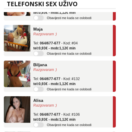
Tel:
064/677-677
- Kod: #69
TELEFONSKI SEX UŽIVO
tel:0,93€ - mob:1,12€ min
Obavijesti me kada se oslobodi
Maja
Razgovaram :)
Tel:
064/677-677
- Kod: #04
tel:0,93€ - mob:1,12€ min
Obavijesti me kada se oslobodi
Biljana
Razgovaram :)
Tel:
064/677-677
- Kod: #132
tel:0,93€ - mob:1,12€ min
Obavijesti me kada se oslobodi
Alisa
Razgovaram :)
Tel:
064/677-677
- Kod: #106
tel:0,93€ - mob:1,12€ min
Obavijesti me kada se oslobodi
Žana