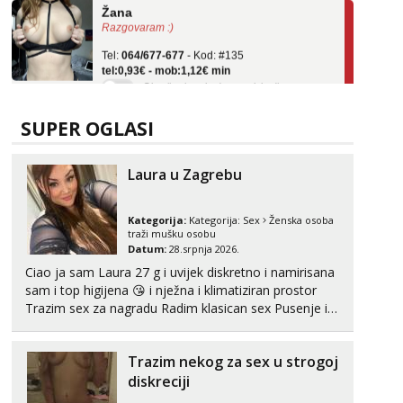
Razgovaram :)
Tel:
064/677-677
- Kod: #135
tel:0,93€ - mob:1,12€ min
Obavijesti me kada se oslobodi
Lili
Razgovaram :)
SUPER OGLASI
Tel:
064/677-677
- Kod: #128
tel:0,93€ - mob:1,12€ min
Laura u Zagrebu
Obavijesti me kada se oslobodi
Zara
Kategorija:
Kategorija:
Sex
Ženska osoba
Čekam tvoj poziv!
traži mušku osobu
Datum:
28.srpnja 2026.
Tel:
064/677-677
- Kod: #123
Ciao ja sam Laura 27 g i uvijek diskretno i namirisana
tel:0,93€ - mob:1,12€ min
sam i top higijena 😘 i nježna i klimatiziran prostor
Anđela
Trazim sex za nagradu Radim klasican sex Pusenje i
Čekam tvoj poziv!
gutanje sperme Erotsko rublje imam uvijek Lizati me
mozes i ljubiti po tijelu Iskljucivo neradim analni !!! I
Tel:
064/677-677
- Kod: #142
Trazim nekog za sex u strogoj
neljubim se Wha...
tel:0,93€ - mob:1,12€ min
diskreciji
Liliana