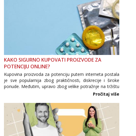
KAKO SIGURNO KUPOVATI PROIZVODE ZA
POTENCIJU ONLINE?
Kupovina proizvoda za potenciju putem interneta postala
je sve popularnija zbog praktičnosti, diskrecije i široke
ponude. Međutim, upravo zbog velike potražnje na tržištu
se pojavljuju i brojni krivotvoreni proizvodi, nepouzdane
Pročitaj više
internetske trgovine te proizvodi nepoznatog podrijetla. ...