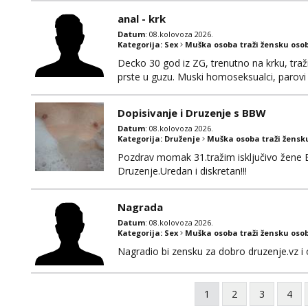
anal - krk
Datum
: 08.kolovoza 2026.
Kategorija:
Sex
Muška osoba traži žensku oso
Decko 30 god iz ZG, trenutno na krku, traž
prste u guzu. Muski homoseksualci, parovi 
opcenito (gotovina) ili unaprijed (aircash,
na whatsapp 0958048882.
Dopisivanje i Druzenje s BBW
Datum
: 08.kolovoza 2026.
Kategorija:
Druženje
Muška osoba traži žensk
Pozdrav momak 31.tražim isključivo žene 
Druzenje.Uredan i diskretan!!!
Nagrada
Datum
: 08.kolovoza 2026.
Kategorija:
Sex
Muška osoba traži žensku oso
Nagradio bi zensku za dobro druzenje.vz i 
1
2
3
4