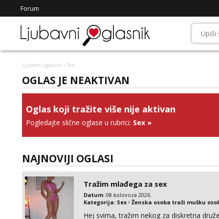
Forum
Ljubavni oglasnik
› Sex
OGLAS JE NEAKTIVAN
Oglas koji tražite više nije aktivan
Pogledajte slične oglase u rubrici:
Sex
»
NAJNOVIJI OGLASI
Tražim mlađega za sex
Datum
: 08.kolovoza 2026.
Kategorija:
Sex
Ženska osoba traži mušku oso
Hej svima, tražim nekog za diskretna druž