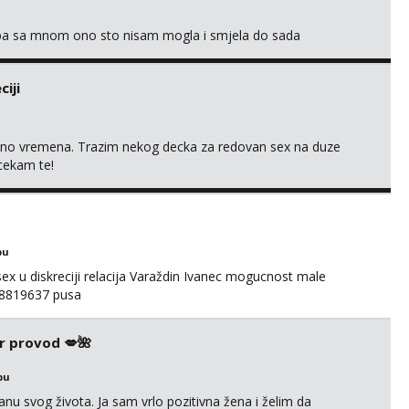
oba sa mnom ono sto nisam mogla i smjela do sada
iji
uno vremena. Trazim nekog decka za redovan sex na duze
 cekam te!
bu
ex u diskreciji relacija Varaždin Ivanec mogucnost male
098819637 pusa
r provod 💋🌺
bu
nu svog života. Ja sam vrlo pozitivna žena i želim da