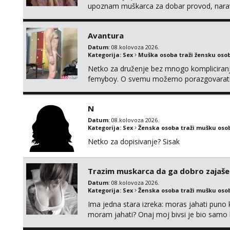
upoznam muškarca za dobar provod, naravno
tamo, cekam te!
Avantura
Datum
: 08.kolovoza 2026.
Kategorija:
Sex
Muška osoba traži žensku oso
Netko za druženje bez mnogo kompliciranja
femyboy. O svemu možemo porazgovarati
iskombinirati(auto,najam na dva sata)
N
Datum
: 08.kolovoza 2026.
Kategorija:
Sex
Ženska osoba traži mušku oso
Netko za dopisivanje? Sisak
Trazim muskarca da ga dobro zajaš
Datum
: 08.kolovoza 2026.
Kategorija:
Sex
Ženska osoba traži mušku oso
Ima jedna stara izreka: moras jahati puno ko
moram jahati? Onaj moj bivsi je bio samo ko