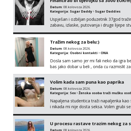
Financirao bi djevojku sa 3000 EUR/m
Datum
: 08.kolovoza 2026.
Kategorija:
Sugar Daddy
Sugar Daddies
Uspješan i ozbiljan poduzetnik 37god traž
zabavu, izlaske, putovanja i druge lijepe s
zgodna i atraktivna javi se na moj email:
Tražim nekog za belu:)
Datum
: 08.kolovoza 2026.
Kategorija:
Osobni kontakti
ONA
Dosla sam samo jer mi fali neko da igra be
bas jako dobar u beli , onda cu razmislit za
Volim kada sam puna kao paprika
Datum
: 08.kolovoza 2026.
Kategorija:
Sex
Ženska osoba traži mušku oso
Napaljena studentica traži napaljenka kao 
i nikada mi nije dosta seksa. Volim grubi sek
da me isprobaš Klikni na link ispod i nadji
U procesu rastave trazim nekog za 
Datum
: 08.kolovoza 2026.