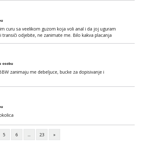
bu
im curu sa veelikom guzom koja voli anal i da joj uguram
i transiči odjebite, ne zanimate me. Bilo kakva placanja
 paysafecard, bonovi) ne dolaze u obzir. Javit se prvo porukom
u osobu
BBW zanimaju me debeljuce, bucke za dopisivanje i
bu
okolica
5
6
...
23
»