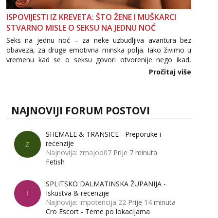
ISPOVIJESTI IZ KREVETA: ŠTO ŽENE I MUŠKARCI
STVARNO MISLE O SEKSU NA JEDNU NOĆ
Seks na jednu noć – za neke uzbudljiva avantura bez
obaveza, za druge emotivna minska polja. Iako živimo u
vremenu kad se o seksu govori otvorenije nego ikad,
tema „jedne noći strasti“ i dalje izaziva burne rasprave. Što
Pročitaj više
zapravo misle žene, a što muškarci? Jesu...
NAJNOVIJI FORUM POSTOVI
SHEMALE & TRANSICE - Preporuke i
recenzije
Z
Najnovija: zmajoo07
Prije 7 minuta
Fetish
SPLITSKO DALMATINSKA ŽUPANIJA -
Iskustva & recenzije
I
Najnovija: impotencija 22
Prije 14 minuta
Cro Escort - Teme po lokacijama