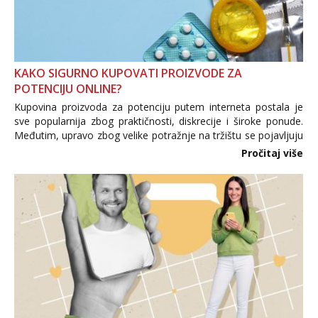
KAKO SIGURNO KUPOVATI PROIZVODE ZA
POTENCIJU ONLINE?
Kupovina proizvoda za potenciju putem interneta postala je
sve popularnija zbog praktičnosti, diskrecije i široke ponude.
Međutim, upravo zbog velike potražnje na tržištu se pojavljuju
i brojni krivotvoreni proizvodi, nepouzdane internetske
Pročitaj više
trgovine te proizvodi nepoznatog podrijetla. ...