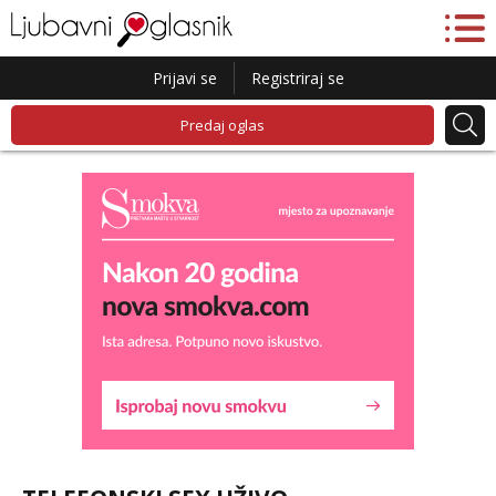
Prijavi se
Registriraj se
Predaj oglas
Lucija
Razgovaram :)
Tel:
064/677-677
- Kod: #136