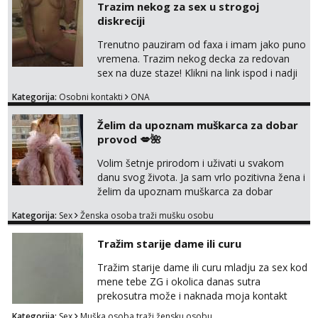
Trazim nekog za sex u strogoj
diskreciji
Lucija
Razgovaram :)
Trenutno pauziram od faxa i imam jako puno
vremena. Trazim nekog decka za redovan
Tel:
064/677-677
- Kod: #136
sex na duze staze! Klikni na link ispod i nadji
tel:0,93€ - mob:1,12€ min
Obavijesti me kada se oslobodi
me tamo, cekam te!
Kategorija:
Osobni kontakti
ONA
Liliana
Želim da upoznam muškarca za dobar
Razgovaram :)
provod 💋🌺
Tel:
064/677-677
- Kod: #69
tel:0,93€ - mob:1,12€ min
Volim šetnje prirodom i uživati u svakom
Obavijesti me kada se oslobodi
danu svog života. Ja sam vrlo pozitivna žena i
želim da upoznam muškarca za dobar
Maja
provod, naravno može i nešto više.💋🌺 Klikni
Razgovaram :)
Kategorija:
Sex
Ženska osoba traži mušku osobu
na link ispod i nadji me tamo, cekam te!
Tel:
064/677-677
- Kod: #04
Tražim starije dame ili curu
tel:0,93€ - mob:1,12€ min
Obavijesti me kada se oslobodi
Tražim starije dame ili curu mladju za sex kod
mene tebe ZG i okolica danas sutra
Snježana
prekosutra može i naknada moja kontakt
Čekam tvoj poziv!
WhatsApp SMS poziv prednosti imaju starije
Kategorija:
Sex
Muška osoba traži žensku osobu
Tel:
064/677-677
- Kod: #119