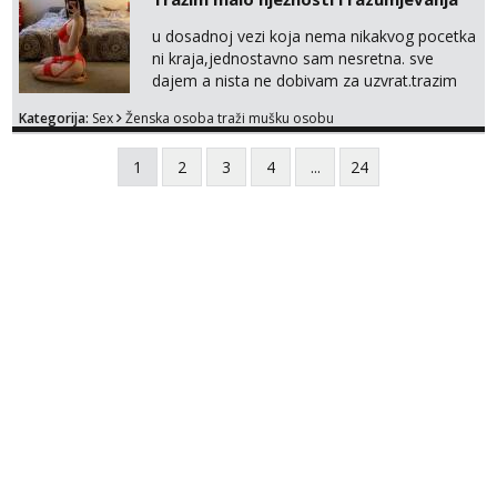
u dosadnoj vezi koja nema nikakvog pocetka
ni kraja,jednostavno sam nesretna. sve
dajem a nista ne dobivam za uzvrat.trazim
muskarca koji ce zadovoljiti moje potrebe,ne
Kategorija:
Sex
Ženska osoba traži mušku osobu
trazim puno samo malo njeznosti i
razumjevanja. volim njezan seks i njezne
1
2
3
4
...
24
poljupce po tijelu koji me jako
pale,obozavam kad muskarac preuzme
kontrolu . javi se :) Klikni na link ispod i nadji
me tamo, cekam te!