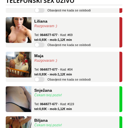
TELEFONSKI SEX UŽIVO
tel:0,93€ - mob:1,12€ min
Obavijesti me kada se oslobodi
Liliana
Razgovaram :)
Tel:
064/677-677
- Kod: #69
tel:0,93€ - mob:1,12€ min
Obavijesti me kada se oslobodi
Maja
Razgovaram :)
Tel:
064/677-677
- Kod: #04
tel:0,93€ - mob:1,12€ min
Obavijesti me kada se oslobodi
Snježana
Čekam tvoj poziv!
Tel:
064/677-677
- Kod: #119
tel:0,93€ - mob:1,12€ min
Biljana
Čekam tvoj poziv!