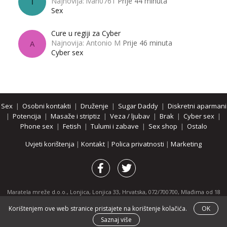
Najnovija: ivan0761
Prije 44 minuta
I
Sex
Cure u regiji za Cyber
Najnovija: Antonio M
Prije 46 minuta
A
Cyber sex
Sex
|
Osobni kontakti
|
Druženje
|
Sugar Daddy
|
Diskretni aparmani
|
Potencija
|
Masaže i striptiz
|
Veza / ljubav
|
Brak
|
Cyber sex
|
Phone sex
|
Fetish
|
Tulumi i zabave
|
Sex shop
|
Ostalo
Uvjeti korištenja
|
Kontakt
|
Polica privatnosti
|
Marketing
Maratela mreže d.o.o., Lonjica, Lonjica 33, Hrvatska, 072/700700, Mlađima od 18
godina zabranjeno je pregledavanje stranice i svih njenih dijelova.
Korištenjem ove web stranice pristajete na korištenje kolačića.
OK
Partnerski portali:
osobnikontakti.com
|
hotline.hr
|
ThePornDude.com
Saznaj više