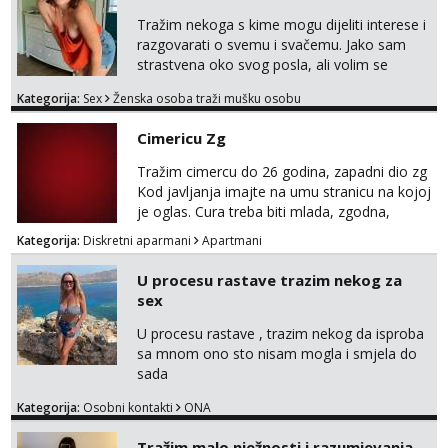
forma. Diskretno i opušteno druženje je moj
stil, bez dugačkih dopisivanja, putovanja ili
Tražim nekoga s kime mogu dijeliti interese i
javnih pojavljivanja. Što nudim: - atraktivno i
razgovarati o svemu i svačemu. Jako sam
ugo...
strastvena oko svog posla, ali volim se
opustiti i provesti vrijeme s prijateljima.
Kategorija:
Sex
Ženska osoba traži mušku osobu
Voljela bi naci nekoga pa da se nemoram
samo s prijateljima opustati ;) Klikni na link
Cimericu Zg
ispod i nadji me tamo, cekam te!
Tražim cimercu do 26 godina, zapadni dio zg
Kod javljanja imajte na umu stranicu na kojoj
je oglas. Cura treba biti mlada, zgodna,
uredna, bez poroka.
Kategorija:
Diskretni aparmani
Apartmani
U procesu rastave trazim nekog za
sex
U procesu rastave , trazim nekog da isproba
sa mnom ono sto nisam mogla i smjela do
sada
Kategorija:
Osobni kontakti
ONA
Tražim malo nježnosti i razumjevanja