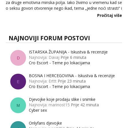
za druge emotivna minska polja. Iako živimo u vremenu kad se
o seksu govori otvorenije nego ikad, tema „jedne noći strasti“ i
dalje izaziva burne rasprave. Što zapravo misle žene, a što
Pročitaj više
muškarci? Jesu...
NAJNOVIJI FORUM POSTOVI
ISTARSKA ŽUPANIJA - Iskustva & recenzije
Najnovija: Davaj
Prije 6 minuta
D
Cro Escort - Teme po lokacijama
BOSNA I HERCEGOVINA - Iskustva & recenzije
Najnovija: Erttt
Prije 23 minuta
E
Cro Escort - Teme po lokacijama
Djevojke koje prodaju slike i snimke
Najnovija: marinost15
Prije 42 minuta
M
Cyber sex
Onlyfans djevojke