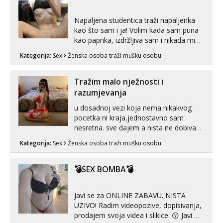
Napaljena studentica traži napaljenka
kao što sam i ja! Volim kada sam puna
kao paprika, izdržljiva sam i nikada mi
nije dosta seksa. Volim grubi seks i više
Kategorija:
Sex
Ženska osoba traži mušku osobu
puta dnevno bilo kad i bilo gdje zato se
javi što prije da me isprobaš Klikni na
link ispod i nadji me tamo, cekam te!
Tražim malo nježnosti i
razumjevanja
u dosadnoj vezi koja nema nikakvog
pocetka ni kraja,jednostavno sam
nesretna. sve dajem a nista ne dobivam
za uzvrat.trazim muskarca koji ce
Kategorija:
Sex
Ženska osoba traži mušku osobu
zadovoljiti moje potrebe,ne trazim puno
samo malo njeznosti i razumjevanja.
volim njezan seks i njezne poljupce po
💣SEX BOMBA💣
tijelu koji me jako pale,obozavam kad
muskar...
Javi se za ONLINE ZABAVU. NISTA
UZIVO! Radim videopozive, dopisivanja,
prodajem svoja videa i slikice. 😚 Javi mi