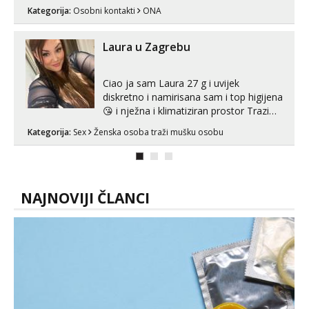
se porukom na Whatsupp, Viber ili
Kategorija:
Osobni kontakti
ONA
Telegram. +385 91 723 0045
Laura u Zagrebu
Ciao ja sam Laura 27 g i uvijek
diskretno i namirisana sam i top higijena
😘 i nježna i klimatiziran prostor Trazim
sex za nagradu Radim klasican sex
Kategorija:
Sex
Ženska osoba traži mušku osobu
Pusenje i gutanje sperme Erotsko rublje
imam uvijek Lizati me mozes i ljubiti po
tijelu Iskljucivo neradim analni !!! I
neljubim se Wha...
NAJNOVIJI ČLANCI