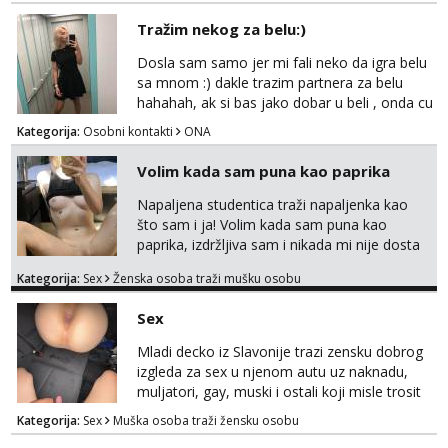
javi se na mail.
Tražim nekog za belu:)
Dosla sam samo jer mi fali neko da igra belu
sa mnom :) dakle trazim partnera za belu
hahahah, ak si bas jako dobar u beli , onda cu
razmislit za dalje Klikni na link ispod i nadji me
Kategorija:
Osobni kontakti
ONA
tamo, cekam te!
Volim kada sam puna kao paprika
Napaljena studentica traži napaljenka kao
što sam i ja! Volim kada sam puna kao
paprika, izdržljiva sam i nikada mi nije dosta
seksa. Volim grubi seks i više puta dnevno
Kategorija:
Sex
Ženska osoba traži mušku osobu
bilo kad i bilo gdje zato se javi što prije da
me isprobaš Klikni na link ispod i nadji me
Sex
tamo, cekam te!
Mladi decko iz Slavonije trazi zensku dobrog
izgleda za sex u njenom autu uz naknadu,
muljatori, gay, muski i ostali koji misle trosit
vrijeme na pisanje mogu zaobic oglas, ako si
Kategorija:
Sex
Muška osoba traži žensku osobu
slavonije i zainteresirana da te punim negdje