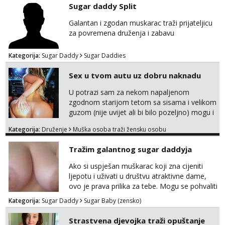
u mraku u tvom autu javi se na whatsapp
Sugar daddy Split
porukom 098 199 1895.
Galantan i zgodan muskarac traži prijateljicu
za povremena druženja i zabavu
Kategorija:
Sugar Daddy
Sugar Daddies
Sex u tvom autu uz dobru naknadu
U potrazi sam za nekom napaljenom
zgodnom starijom tetom sa sisama i velikom
guzom (nije uvijet ali bi bilo pozeljno) mogu i
mladje djevojke kojima nije bitan izgled vec
Kategorija:
Druženje
Muška osoba traži žensku osobu
dobra zabava uz naknadu, trazim neku koja
bi dosla po mene da se odemo seksat
Tražim galantnog sugar daddyja
negdje u mrak, prije seksa dobijes odmah na
ruke, molim samo ozbiljne da se javljaju one
Ako si uspješan muškarac koji zna cijeniti
koje se pale na seks po mracnim parkinzima,
ljepotu i uživati u društvu atraktivne dame,
sumarcima itd be...
ovo je prava prilika za tebe. Mogu se pohvaliti
prekrasnim licem, dugom, njegovanom
Kategorija:
Sugar Daddy
Sugar Baby (zensko)
kosom i fit figurom. Moje grudi su broj 4,a
guza je, bez lažne skromnosti, prava top
Strastvena djevojka traži opuštanje