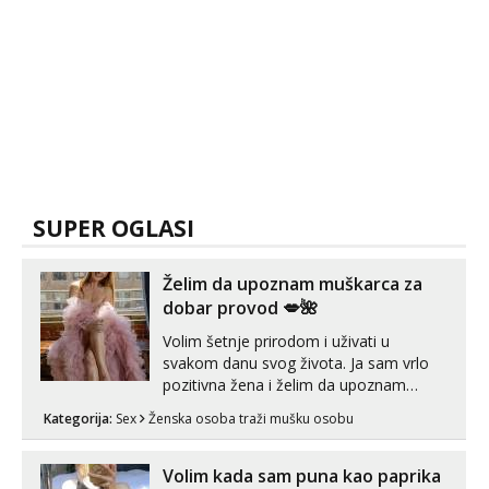
SUPER OGLASI
Želim da upoznam muškarca za
dobar provod 💋🌺
Volim šetnje prirodom i uživati u
svakom danu svog života. Ja sam vrlo
pozitivna žena i želim da upoznam
muškarca za dobar provod, naravno
Kategorija:
Sex
Ženska osoba traži mušku osobu
može i nešto više.💋🌺 Klikni na link
ispod i nadji me tamo, cekam te!
Volim kada sam puna kao paprika