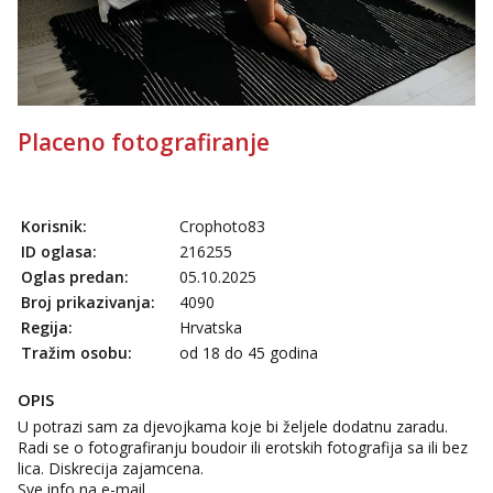
Tel:
064/677-677
- Kod: #142
tel:0,93€ - mob:1,12€ min
Liliana
Razgovaram :)
Placeno fotografiranje
Tel:
064/677-677
- Kod: #69
tel:0,93€ - mob:1,12€ min
Obavijesti me kada se oslobodi
Maja
Korisnik:
Crophoto83
Razgovaram :)
ID oglasa:
216255
Tel:
064/677-677
- Kod: #04
Oglas predan:
05.10.2025
tel:0,93€ - mob:1,12€ min
Broj prikazivanja:
4090
Obavijesti me kada se oslobodi
Regija:
Hrvatska
Tražim osobu:
od 18 do 45 godina
Snježana
Razgovaram :)
OPIS
Tel:
064/677-677
- Kod: #119
U potrazi sam za djevojkama koje bi željele dodatnu zaradu.
tel:0,93€ - mob:1,12€ min
Obavijesti me kada se oslobodi
Radi se o fotografiranju boudoir ili erotskih fotografija sa ili bez
lica. Diskrecija zajamcena.
Biljana
Sve info na e-mail