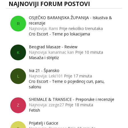
NAJNOVIJI FORUM POSTOVI
OSJEČKO BARANJSKA ŽUPANIJA - Iskustva &
recenzije
R
Najnovija: Rami
Prije nekoliko trenutaka
Cro Escort - Teme po lokacijama
Beograd Masaze - Review
Najnovija: kanarinac kan
Prije 10 minuta
K
Masaža i striptiz
Iva 21 - Špansko
Najnovija: Leki101
Prije 17 minuta
L
Cro Escort - Teme o pojedinoj curi, paru,
salonu
SHEMALE & TRANSICE - Preporuke i recenzije
Najnovija: zzege27
Prije 18 minuta
Z
Fetish
Prijatelj i Gacice