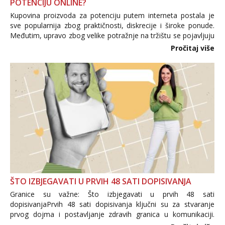
POTENCIJU ONLINE?
Kupovina proizvoda za potenciju putem interneta postala je
sve popularnija zbog praktičnosti, diskrecije i široke ponude.
Međutim, upravo zbog velike potražnje na tržištu se pojavljuju
i brojni krivotvoreni proizvodi, nepouzdane internetske
Pročitaj više
trgovine te proizvodi nepoznatog podrijetla. ...
ŠTO IZBJEGAVATI U PRVIH 48 SATI DOPISIVANJA
Granice su važne: Što izbjegavati u prvih 48 sati
dopisivanjaPrvih 48 sati dopisivanja ključni su za stvaranje
prvog dojma i postavljanje zdravih granica u komunikaciji.
Važno je izbjeći prebrzo otkrivanje osobnih ili intimnih