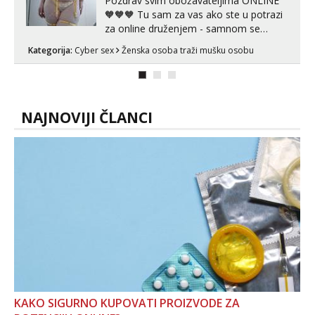
Pozdrav svim obožavateljima ONLINE
🧡🧡🧡 Tu sam za vas ako ste u potrazi
za online druženjem - samnom se
možete zabaviti preko videopoziva, ili
Kategorija:
Cyber sex
Ženska osoba traži mušku osobu
ako vam nisam dovoljna radim i u paru i
trojci s kolegicama, svaka je drugačija
😉 Radim i vruća tipkanja uz slike i hot
line pozive. Za vas sam pripremila ...
NAJNOVIJI ČLANCI
KAKO SIGURNO KUPOVATI PROIZVODE ZA