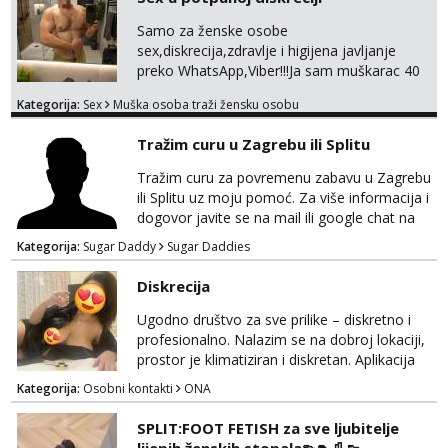
za dopisivanja Za dogovor mi piši direktno na
WhatsApp – ako znaš što želiš, bit će ti
Samo za ženske osobe
nagrađeno.
sex,diskrecija,zdravlje i higijena javljanje
preko WhatsApp,Viber!!!Ja sam muškarac 40
god. 180cm 105kg!!!BDSM I razno razni fetiši
Kategorija:
Sex
Muška osoba traži žensku osobu
sve stvar dogovora otvoren za sve
opcije!!!Parovi isto dobro došli!!!
Tražim curu u Zagrebu ili Splitu
Tražim curu za povremenu zabavu u Zagrebu
ili Splitu uz moju pomoć. Za više informacija i
dogovor javite se na mail ili google chat na
oneofakind999111@gmail.com
Kategorija:
Sugar Daddy
Sugar Daddies
Diskrecija
Ugodno društvo za sve prilike – diskretno i
profesionalno. Nalazim se na dobroj lokaciji,
prostor je klimatiziran i diskretan. Aplikacija
what sapp 0957660399.
Kategorija:
Osobni kontakti
ONA
SPLIT:FOOT FETISH za sve ljubitelje