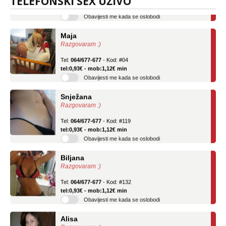
TELEFONSKI SEX UŽIVO
Obavijesti me kada se oslobodi
Maja
Razgovaram :)
Tel:
064/677-677
- Kod: #04
tel:0,93€ - mob:1,12€ min
Obavijesti me kada se oslobodi
Snježana
Razgovaram :)
Tel:
064/677-677
- Kod: #119
tel:0,93€ - mob:1,12€ min
Obavijesti me kada se oslobodi
Biljana
Razgovaram :)
Tel:
064/677-677
- Kod: #132
tel:0,93€ - mob:1,12€ min
Obavijesti me kada se oslobodi
Alisa
Razgovaram :)