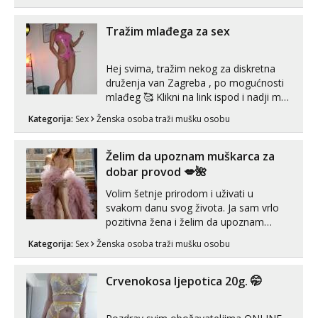
puta dnevno bilo kad i bilo gdje zato se
javi što prije da me isprobaš Klikni na
link ispod i nadji me tamo, cekam te!
Tražim mlađega za sex
Hej svima, tražim nekog za diskretna
druženja van Zagreba , po mogućnosti
mlađeg 🥰 Klikni na link ispod i nadji me
tamo, cekam te!
Kategorija:
Sex
Ženska osoba traži mušku osobu
Želim da upoznam muškarca za
dobar provod 💋🌺
Volim šetnje prirodom i uživati u
svakom danu svog života. Ja sam vrlo
pozitivna žena i želim da upoznam
muškarca za dobar provod, naravno
Kategorija:
Sex
Ženska osoba traži mušku osobu
može i nešto više.💋🌺 Klikni na link
ispod i nadji me tamo, cekam te!
Crvenokosa ljepotica 20g. 🤭