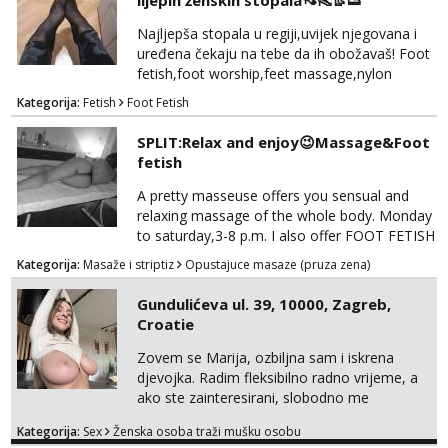
lijepih ženskih stopala👡👠👢👟
Najljepša stopala u regiji,uvijek njegovana i
uređena čekaju na tebe da ih obožavaš! Foot
fetish,foot worship,feet massage,nylon
fetish,trampling... Ponedjeljak-subota:15-
Kategorija:
Fetish
Foot Fetish
20.30h. Samo za istinske obožavatelje ovog
fetisha,isključivo POZIV. Sex i sl.ISKLJUČENO!
SPLIT:Relax and enjoy😉Massage&Foot
fetish
A pretty masseuse offers you sensual and
relaxing massage of the whole body. Monday
to saturday,3-8 p.m. I also offer FOOT FETISH
for lovers of beautiful feets👣👠👡👢 Calls
Kategorija:
Masaže i striptiz
Opustajuce masaze (pruza zena)
only,no messages! *NO SEX *PRIORITY IS
GIVEN TO REGULAR CLIENTS
Gundulićeva ul. 39, 10000, Zagreb,
Croatie
Zovem se Marija, ozbiljna sam i iskrena
djevojka. Radim fleksibilno radno vrijeme, a
ako ste zainteresirani, slobodno me
kontaktirajte na moj WhatsApp
Kategorija:
Sex
Ženska osoba traži mušku osobu
broj☎️:+385 92 451 2472