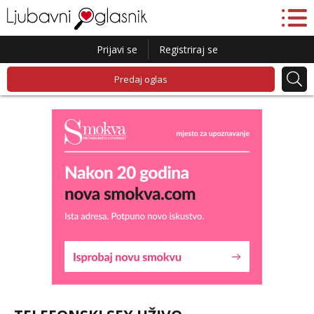
Prijavi se
Registriraj se
Predaj oglas
Liliana
Razgovaram :)
Tel:
064/677-677
- Kod: #69
tel:0,93€ - mob:1,12€ min