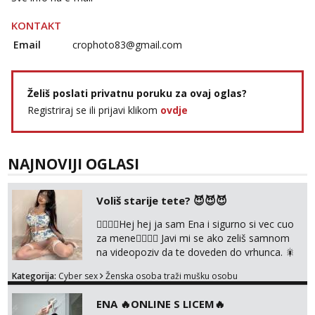
Razgovaram :)
KONTAKT
Tel:
064/677-677
- Kod: #132
tel:0,93€ - mob:1,12€ min
Email
crophoto83@gmail.com
Obavijesti me kada se oslobodi
Alisa
Želiš poslati privatnu poruku za ovaj oglas?
Razgovaram :)
Registriraj se ili prijavi klikom
ovdje
Tel:
064/677-677
- Kod: #106
tel:0,93€ - mob:1,12€ min
Obavijesti me kada se oslobodi
NAJNOVIJI OGLASI
Žana
Razgovaram :)
Voliš starije tete? 😈😈😈
Tel:
064/677-677
- Kod: #135
tel:0,93€ - mob:1,12€ min
❤️‍🔥❤️‍🔥Hej hej ja sam Ena i sigurno si vec cuo
Obavijesti me kada se oslobodi
za mene❤️‍🔥❤️‍🔥 Javi mi se ako zeliš samnom
Lili
na videopoziv da te doveden do vrhunca. 🎇
Čekam tvoj poziv!
WhatsApp 👉+385919977166 Telegram 👉
Kategorija:
Cyber sex
Ženska osoba traži mušku osobu
@enafriedrichkis Radim samo ONLINE I
Tel:
064/677-677
- Kod: #128
NISTA UŽIVO!!!
tel:0,93€ - mob:1,12€ min
ENA 🔥ONLINE S LICEM🔥