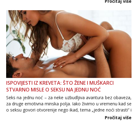
Pročitaj više
informacija, jer nepoznata osoba još nije zaslužila to
povjerenje. Takođe...
ISPOVIJESTI IZ KREVETA: ŠTO ŽENE I MUŠKARCI
STVARNO MISLE O SEKSU NA JEDNU NOĆ
Seks na jednu noć – za neke uzbudljiva avantura bez obaveza,
za druge emotivna minska polja. Iako živimo u vremenu kad se
o seksu govori otvorenije nego ikad, tema „jedne noći strasti“ i
dalje izaziva burne rasprave. Što zapravo misle žene, a što
Pročitaj više
muškarci? Jesu...