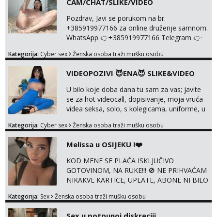
CAM/CHAT/SLIKE/VIDEO
Zara
Čekam tvoj poziv!
Pozdrav, Javi se porukom na br.
+385919977166 za online druženje samnom.
Tel:
064/677-677
- Kod: #123
WhatsApp 👉+385919977166 Telegram 👉
tel:0,93€ - mob:1,12€ min
@enafriedrichkis Radim videopozive s licem,
Kategorija:
Cyber sex
Ženska osoba traži mušku osobu
solo i s partnerom, kolegicama
Anđela
Čekam tvoj poziv!
(Tina&Natali), razne kombinacije halteri,
VIDEOPOZIVI 😈ENA😈 SLIKE&VIDEO
haljine, štikle, samostojeće itd. Nudim
Tel:
064/677-677
- Kod: #142
svakakva videa seksa, pušenje, razne
U bilo koje doba dana tu sam za vas; javite
tel:0,93€ - mob:1,12€ min
lokacije, suradnje s kolegicama, fetiši..
se za hot videocall, dopisivanje, moja vruća
Dopisivanje i slike također radim. NIŠTA UŽI...
videa seksa, solo, s kolegicama, uniforme, u
autu itd, te za gole slikice 💋 WhatsApp 👉
Kategorija:
Cyber sex
Ženska osoba traži mušku osobu
+385919977166 Telegram 👉
@enafriedrichkis ISKLJUČIVO ONLINE, NIŠTA
Melissa u OSIJEKU !❤️
UŽIVO
KOD MENE SE PLAĆA ISKLJUČIVO
GOTOVINOM, NA RUKE!!! 🚫 NE PRIHVAĆAM
NIKAKVE KARTICE, UPLATE, ABONE NI BILO
KAKVE DRUGE OBLIKE PLAĆANJA – 💵
Kategorija:
Sex
Ženska osoba traži mušku osobu
SAMO GOTOVINA!!! Moje fotografije su
100% moje, bez laži i igara. Nemam vremena
Sex u potpunoj diskreciji