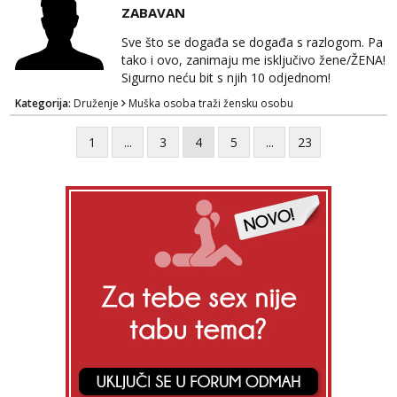
guza ... Javi se 🔥Samo na mail.
ZABAVAN
Sve što se događa se događa s razlogom. Pa
tako i ovo, zanimaju me isključivo žene/ŽENA!
Sigurno neću bit s njih 10 odjednom!
Kategorija:
Druženje
Muška osoba traži žensku osobu
1
...
3
4
5
...
23