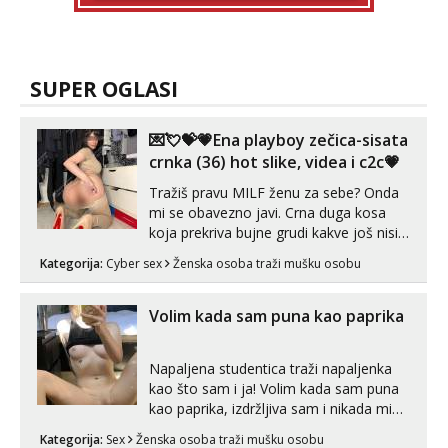
SUPER OGLASI
💌💘💝💗Ena playboy zečica-sisata
crnka (36) hot slike, videa i c2c💗
Tražiš pravu MILF ženu za sebe? Onda
mi se obavezno javi. Crna duga kosa
koja prekriva bujne grudi kakve još nisi
vidio, čista ŠESTICA! A usne? O usnama
Kategorija:
Cyber sex
Ženska osoba traži mušku osobu
bolje da ni ne pričam. Prave pune usne
koje će ti se urezati u pamćenje, jer
vjeruj mi, takve još nisi vidio. Uvijek sam
Volim kada sam puna kao paprika
spremna za ONLOINE zabavu...
Napaljena studentica traži napaljenka
kao što sam i ja! Volim kada sam puna
kao paprika, izdržljiva sam i nikada mi
nije dosta seksa. Volim grubi seks i više
Kategorija:
Sex
Ženska osoba traži mušku osobu