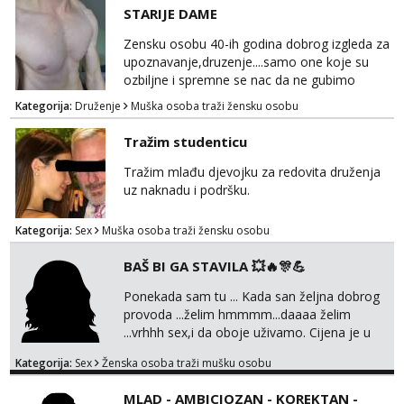
@MagdalenaMagyy Javite mi se porukom na
STARIJE DAME
TELEGRAM: @MagdalenaMagy 👈
(ODGOVARAM JAKO BRZO TU I TU PISITE
Zensku osobu 40-ih godina dobrog izgleda za
AKO STE ZA ZABAVU)🔥 Moguće
upoznavanje,druzenje....samo one koje su
verifkovanje prije zabave✅ JAVI MI SE I
ozbiljne i spremne se nac da ne gubimo
ISPUNI SVOJE NAJVECE FANTAZIJE😈 CEKA...
vrijeme!
Kategorija:
Druženje
Muška osoba traži žensku osobu
Tražim studenticu
Tražim mlađu djevojku za redovita druženja
uz naknadu i podršku.
Kategorija:
Sex
Muška osoba traži žensku osobu
BAŠ BI GA STAVILA 💥🔥🎊💪
Ponekada sam tu ... Kada san željna dobrog
provoda ...želim hmmmm...daaaa želim
...vrhhh sex,i da oboje uživamo. Cijena je u
skladu sa time . TVOJ PROSTOR U ZAGREBU
Kategorija:
Sex
Ženska osoba traži mušku osobu
Procjeni jesi li ti taj .?! Ja bi jednog ali
kvalitetnog. Prirodne veće grudi i prcasta
MLAD - AMBICIOZAN - KOREKTAN -