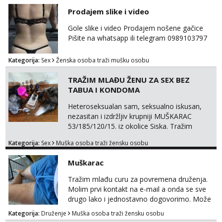
Prodajem slike i video
Gole slike i video Prodajem nošene gačice
Pišite na whatsapp ili telegram 0989103797
Kategorija:
Sex
Ženska osoba traži mušku osobu
TRAŽIM MLAĐU ŽENU ZA SEX BEZ
TABUA I KONDOMA
Heteroseksualan sam, seksualno iskusan,
nezasitan i izdržljiv krupniji MUŠKARAC
53/185/120/15. iz okolice Siska. Tražim
MLAĐU ŽENU bez obzira na udaljenost,
Kategorija:
Sex
Muška osoba traži žensku osobu
vjeru, nacionalnost i bračni status za SEKS
bez TABUA i KONDOMA upotpunjen SEKS
Muškarac
IGRAČKAMA od vibratora i umjetnih dilda do
analnih čepova raznih veličina i oblika. Na
Tražim mlađu curu za povremena druženja.
uvid dajem POTVRDU da NEMAM
Molim prvi kontakt na e-mail a onda se sve
SEKSUALNO PRENOSIVIH BOLESTI. Javi se
drugo lako i jednostavno dogovorimo. Može
ako te...
sve u krugu od 100 km oko Zagreba
Kategorija:
Druženje
Muška osoba traži žensku osobu