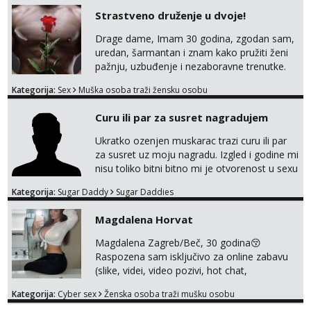
Strastveno druženje u dvoje!
Drage dame, Imam 30 godina, zgodan sam,
uredan, šarmantan i znam kako pružiti ženi
pažnju, uzbuđenje i nezaboravne trenutke.
Tražim otvorenu damu koja želi prepustiti se
Kategorija:
Sex
Muška osoba traži žensku osobu
snažnoj privlačnosti, strasti i noći ispunjenoj
užitkom bez ikakvih obaveza i komplikacija.
Curu ili par za susret nagradujem
Ako ti nedostaje dodir, poljupci, kemija i
muškarac koji će se potpuno posvetiti tvom
Ukratko ozenjen muskarac trazi curu ili par
zadovoljstvu, možda smo upravo ono što
za susret uz moju nagradu. Izgled i godine mi
oboje t...
nisu toliko bitni bitno mi je otvorenost u sexu
i bez previse tabooa . Molim ozbiljne da se
Kategorija:
Sugar Daddy
Sugar Daddies
jave na mail . Molim ako je moguce prvi mail
sa slikom ili opisom i otkud ste . Javite se
Magdalena Horvat
necete pozalit
Magdalena Zagreb/Beč, 30 godina😚
Raspozena sam isključivo za online zabavu
(slike, videi, video pozivi, hot chat,
ispunjavanje zelja raznih i fetisa)💦 Slike na
Kategorija:
Cyber sex
Ženska osoba traži mušku osobu
oglasu su MOJE❗ Instagram: