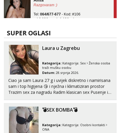
Tel:
064/677-677
- Kod: #106
tel:0,93€ - mob:1,12€ min
Obavijesti me kada se oslobodi
Vanesa
SUPER OGLASI
Razgovaram :)
Tel:
064/677-677
- Kod: #74
Laura u Zagrebu
tel:0,93€ - mob:1,12€ min
Obavijesti me kada se oslobodi
Kategorija:
Kategorija:
Sex
Ženska osoba
Lili
traži mušku osobu
Razgovaram :)
Datum:
28.srpnja 2026.
Ciao ja sam Laura 27 g i uvijek diskretno i namirisana
Tel:
064/677-677
- Kod: #128
tel:0,93€ - mob:1,12€ min
sam i top higijena 😘 i nježna i klimatiziran prostor
Obavijesti me kada se oslobodi
Trazim sex za nagradu Radim klasican sex Pusenje i
gutanje sperme Erotsko rublje imam uvijek Lizati me
Anđela
mozes i ljubiti po tijelu Iskljucivo neradim analni !!! I
Čekam tvoj poziv!
💣SEX BOMBA💣
neljubim se Wha...
Tel:
064/677-677
- Kod: #142
tel:0,93€ - mob:1,12€ min
Kategorija:
Kategorija:
Osobni kontakti
ONA