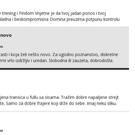
trening i Findom Vrijeme je da tvoj jadan ponos i tvoj
a, hladna i beskompromisna Domina preuzima potpunu kontrolu
isključivo ozbiljni, solventni i poslušni subovi koji žude za
 (rublje, elegancija) i potpunim psihološkim treni...
o novo
bu
rasti i koja želi nešto novo. Za ugodno poznanstvo, diskretne
rmi vrlo izdržljiv i uredan. Slobodna ili zauzeta, dobrodošla.
MS, kasnije može poziv. Sl. Brod moj prostor Zagreb i ostatak
amo žene...
ena transica u fullu sa sisama. Tražim dobre napaljene strejt
te. Samo za dobre frajere koji drže do sebe. Imaj neku sliku.
a. Pojebi me Poruke WhatsApp: 0998667649
bu