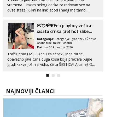
vremena. Trazim nekog decka za redovan sex na
duze staze! Klikni na link ispod i nadji me tamo,
cekam te!
💌💘💝💗Ena playboy zečica-
sisata crnka (36) hot slike,
videa i c2c💗
Kategorija:
Kategorija:
Cyber sex
Ženska
osoba traži mušku osobu
Datum:
06.kolovoza 2026.
Tražiš pravu MILF ženu za sebe? Onda mi se
obavezno javi. Crna duga kosa koja prekriva bujne
grudi kakve još nisi vidio, čista ŠESTICA! A usne? O
usnama bolje da ni ne pričam. Prave pune usne koje
će ti se urezati u pamćenje, jer vjeruj mi, takve još
nisi vidio. Uvijek sam spremna za ONLOINE zabavu...
NAJNOVIJI ČLANCI