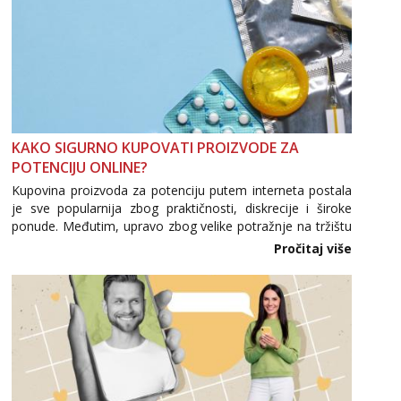
KAKO SIGURNO KUPOVATI PROIZVODE ZA
POTENCIJU ONLINE?
Kupovina proizvoda za potenciju putem interneta postala
je sve popularnija zbog praktičnosti, diskrecije i široke
ponude. Međutim, upravo zbog velike potražnje na tržištu
se pojavljuju i brojni krivotvoreni proizvodi, nepouzdane
Pročitaj više
internetske trgovine te proizvodi nepoznatog podrijetla. ...