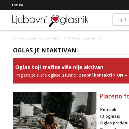
Forum
Ljubavni oglasnik
›
Osobni kontakti
›
ON
› Placeno fotografiranje
OGLAS JE NEAKTIVAN
Oglas koji tražite više nije aktivan
Pogledajte slične oglase u rubrici:
Osobni kontakti
>
ON
»
Placeno f
Korisnik:
ID oglasa:
Oglas predan: