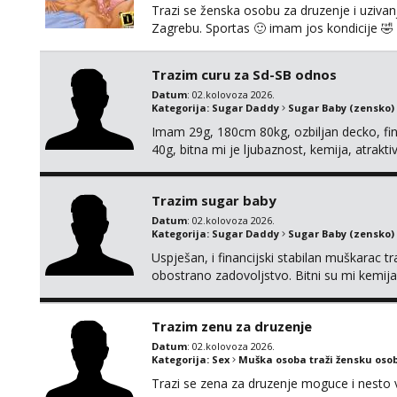
Trazi se ženska osobu za druzenje i uzivanje
Zagrebu. Sportas 🙂 imam jos kondicije 🤣 
zainteresirane 😉!! I molim takoder da se ne
Trazim curu za Sd-SB odnos
Datum
: 02.kolovoza 2026.
Kategorija:
Sugar Daddy
Sugar Baby (zensko)
Imam 29g, 180cm 80kg, ozbiljan decko, fina
40g, bitna mi je ljubaznost, kemija, atrakt
nagradi mozemo preko emaila pricat.
Trazim sugar baby
Datum
: 02.kolovoza 2026.
Kategorija:
Sugar Daddy
Sugar Baby (zensko)
Uspješan, i financijski stabilan muškarac t
obostrano zadovoljstvo. Bitni su mi kemija,
Nagrada financijska se podrazumjeva. Ako z
fotografijom.
Trazim zenu za druzenje
Datum
: 02.kolovoza 2026.
Kategorija:
Sex
Muška osoba traži žensku oso
Trazi se zena za druzenje moguce i nesto