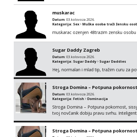
muskarac
Datum
: 03.kolovoza 2026.
Kategorija:
Sex
Muška osoba traži žensku oso
muskarac ozenjen 48trazim zensku osobu 
Sugar Daddy Zagreb
Datum
: 03.kolovoza 2026.
Kategorija:
Sugar Daddy
Sugar Daddies
Hej, normalan i mlad tip, tražim curu za p
Stroga Domina – Potpuna pokornost, 
Datum
: 03.kolovoza 2026.
Kategorija:
Fetish
Dominacija
Stroga Domina – Potpuna pokornost, sissy 
tvoj novčanik dobiju pravu svrhu. Inteli
kontrolu nad tvojim umom i financijama. Zan
žude za strogim zapovijedima, sissy transfo
Stroga Domina – Potpuna pokornost,