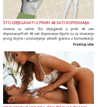
ŠTO IZBJEGAVATI U PRVIH 48 SATI DOPISIVANJA
Granice su važne: Što izbjegavati u prvih 48 sati
dopisivanjaPrvih 48 sati dopisivanja ključni su za stvaranje
prvog dojma i postavljanje zdravih granica u komunikaciji.
Važno je izbjeći prebrzo otkrivanje osobnih ili intimnih
Pročitaj više
informacija, jer nepoznata osoba još nije zaslužila to
povjerenje. Takođe...