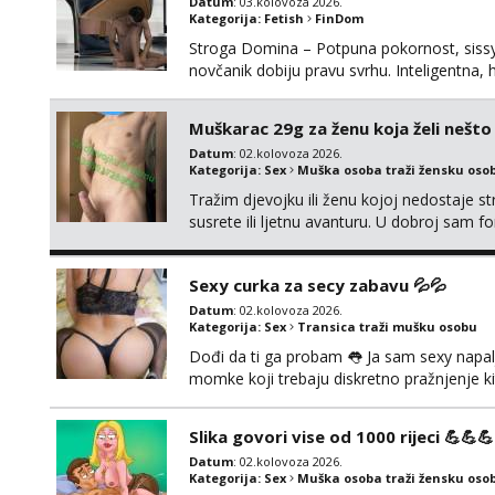
Datum
: 03.kolovoza 2026.
Kategorija:
Fetish
FinDom
Stroga Domina – Potpuna pokornost, sissy 
novčanik dobiju pravu svrhu. Inteligentn
nad tvojim umom i financijama. Zanimaju me 
strogim zapovijedima, sissy transformacijom
Muškarac 29g za ženu koja želi nešt
Datum
: 02.kolovoza 2026.
Kategorija:
Sex
Muška osoba traži žensku oso
Tražim djevojku ili ženu kojoj nedostaje st
susrete ili ljetnu avanturu. U dobroj sam fo
Prvi kontakt porukom whatsapp, viber ili S
Hrvatske mobilan ! 𝗡𝗮𝗽𝗼𝗺𝗲𝗻𝗮 tražim s
Sexy curka za secy zabavu 💦💦
Datum
: 02.kolovoza 2026.
Kategorija:
Sex
Transica traži mušku osobu
Dođi da ti ga probam 👅 Ja sam sexy napalj
momke koji trebaju diskretno pražnjenje ki
Pozivi i poruke bez slike - nema odgovor
Slika govori vise od 1000 rijeci 💪💪💪
Datum
: 02.kolovoza 2026.
Kategorija:
Sex
Muška osoba traži žensku oso