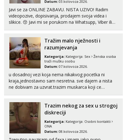
Datum:
03.kolovoza 2026.
Javi se za ONLINE ZABAVU. NISTA UZIVO! Radim
videopozive, dopisivanja, prodajem svoja videa i
slikice. 😚 Javi mi se porukom na Whatsupp, Viber ili
Telegram. +385 91 723 0045
Tražim malo nježnosti i
razumjevanja
Kategorija:
Kategorija:
Sex
Ženska osoba
traži mušku osobu
Datum:
07.kolovoza 2026.
u dosadnoj vezi koja nema nikakvog pocetka ni
kraja,jednostavno sam nesretna. sve dajem a nista
ne dobivam za uzvrat.trazim muskarca koji ce
zadovoljiti moje potrebe,ne trazim puno samo malo
njeznosti i razumjevanja. volim njezan seks i njezne
Trazim nekog za sex u strogoj
poljupce po tijelu koji me jako pale,obozavam kad
muskar...
diskreciji
Kategorija:
Kategorija:
Osobni kontakti
ONA
Datum:
08.kolovoza 2026.
Trenutno pauziram od faxa i imam jako puno