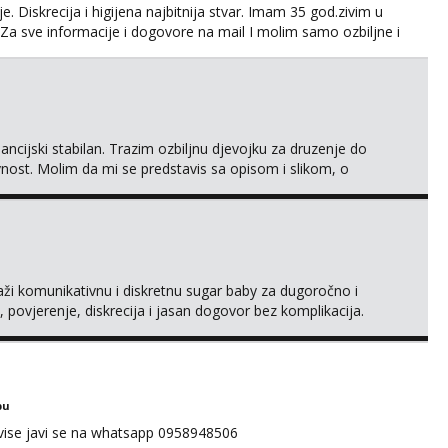
. Diskrecija i higijena najbitnija stvar. Imam 35 god.zivim u
Za sve informacije i dogovore na mail I molim samo ozbiljne i
 javljaju muski!!! Pozdrav
ncijski stabilan. Trazim ozbiljnu djevojku za druzenje do
ivnost. Molim da mi se predstavis sa opisom i slikom, o
raži komunikativnu i diskretnu sugar baby za dugoročno i
 povjerenje, diskrecija i jasan dogovor bez komplikacija.
naš što želiš – javi se privatno s kratkim opisom i
bu
 vise javi se na whatsapp 0958948506