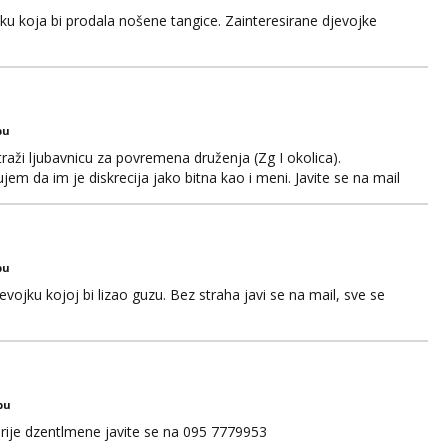
jku koja bi prodala nošene tangice. Zainteresirane djevojke
bu
aži ljubavnicu za povremena druženja (Zg I okolica).
em da im je diskrecija jako bitna kao i meni. Javite se na mail
bu
ojku kojoj bi lizao guzu. Bez straha javi se na mail, sve se
bu
rije dzentlmene javite se na 095 7779953