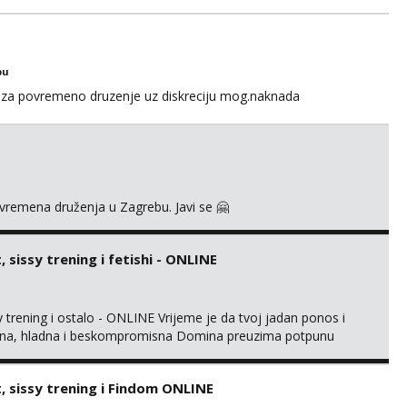
bu
za povremeno druzenje uz diskreciju mog.naknada
ovremena druženja u Zagrebu. Javi se 🤗
sissy trening i fetishi - ONLINE
trening i ostalo - ONLINE Vrijeme je da tvoj jadan ponos i
gentna, hladna i beskompromisna Domina preuzima potpunu
imaju me isključivo ozbiljni, solventni i poslušni subovi koji
rmacijom (rublje, elegancija) i potpunim psiholo...
 sissy trening i Findom ONLINE