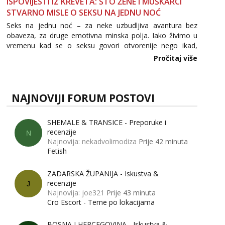
ISPOVIJESTI IZ KREVETA: ŠTO ŽENE I MUŠKARCI
STVARNO MISLE O SEKSU NA JEDNU NOĆ
Seks na jednu noć – za neke uzbudljiva avantura bez
obaveza, za druge emotivna minska polja. Iako živimo u
vremenu kad se o seksu govori otvorenije nego ikad,
tema „jedne noći strasti“ i dalje izaziva burne rasprave. Što
Pročitaj više
zapravo misle žene, a što muškarci? Jesu...
NAJNOVIJI FORUM POSTOVI
SHEMALE & TRANSICE - Preporuke i
recenzije
N
Najnovija: nekadvolimodiza
Prije 42 minuta
Fetish
ZADARSKA ŽUPANIJA - Iskustva &
recenzije
J
Najnovija: joe321
Prije 43 minuta
Cro Escort - Teme po lokacijama
BOSNA I HERCEGOVINA - Iskustva &