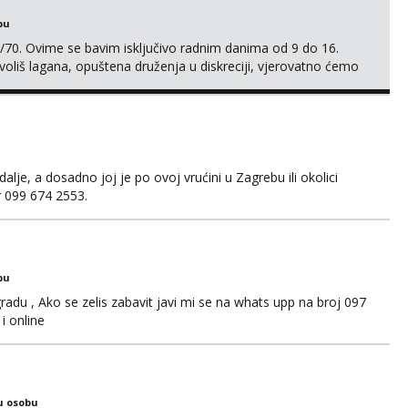
bu
/70. Ovime se bavim isključivo radnim danima od 9 do 16.
oliš lagana, opuštena druženja u diskreciji, vjerovatno ćemo
također, nisam zainteresirana za one and done susrete. Ako
sa nečime o sebi i tome što voliš seksualno za daljnji d...
je, a dosadno joj je po ovoj vrućini u Zagrebu ili okolici
er 099 674 2553.
bu
adu , Ako se zelis zabavit javi mi se na whats upp na broj 097
i online
u osobu