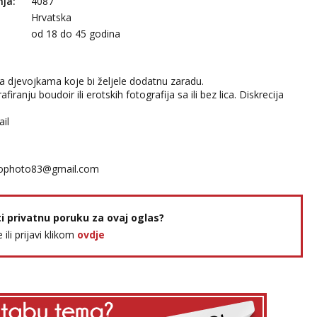
nja:
4087
Hrvatska
:
od 18 do 45 godina
a djevojkama koje bi željele dodatnu zaradu.
firanju boudoir ili erotskih fotografija sa ili bez lica. Diskrecija
ail
ophoto83@gmail.com
ti privatnu poruku za ovaj oglas?
e ili prijavi klikom
ovdje