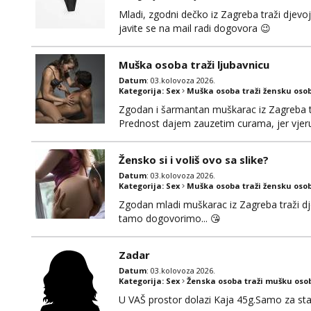
Mladi, zgodni dečko iz Zagreba traži djevo
javite se na mail radi dogovora 😉
Muška osoba traži ljubavnicu
Datum
: 03.kolovoza 2026.
Kategorija:
Sex
Muška osoba traži žensku oso
Zgodan i šarmantan muškarac iz Zagreba tr
Prednost dajem zauzetim curama, jer vjeruj
gdje možemo započeti razgovor... 💋
Žensko si i voliš ovo sa slike?
Datum
: 03.kolovoza 2026.
Kategorija:
Sex
Muška osoba traži žensku oso
Zgodan mladi muškarac iz Zagreba traži djev
tamo dogovorimo... 😘
Zadar
Datum
: 03.kolovoza 2026.
Kategorija:
Sex
Ženska osoba traži mušku oso
U VAŠ prostor dolazi Kaja 45g.Samo za sta