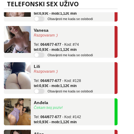
TELEFONSKI SEX UŽIVO
Tel:
064/677-677
- Kod: #106
tel:0,93€ - mob:1,12€ min
Obavijesti me kada se oslobodi
Vanesa
Razgovaram :)
Tel:
064/677-677
- Kod: #74
tel:0,93€ - mob:1,12€ min
Obavijesti me kada se oslobodi
Lili
Razgovaram :)
Tel:
064/677-677
- Kod: #128
tel:0,93€ - mob:1,12€ min
Obavijesti me kada se oslobodi
Anđela
Čekam tvoj poziv!
Tel:
064/677-677
- Kod: #142
tel:0,93€ - mob:1,12€ min
Alisa
Razgovaram :)