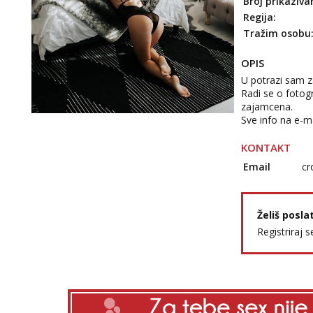
Broj prikaziva
Regija:
Tražim osobu
OPIS
U potrazi sam z
Radi se o fotogra
zajamcena.
Sve info na e-m
KONTAKT
Email
cr
Želiš posla
Registriraj s