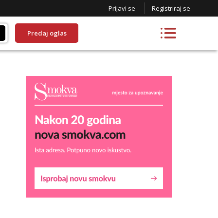
Prijavi se
Registriraj se
Predaj oglas
Alisa
Razgovaram :)