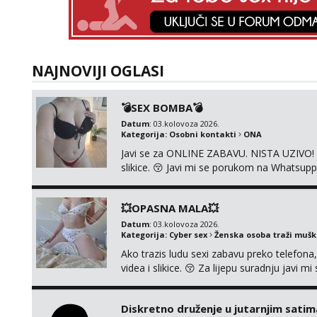
NAJNOVIJI OGLASI
💣SEX BOMBA💣
Datum
: 03.kolovoza 2026.
Kategorija:
Osobni kontakti
ONA
Javi se za ONLINE ZABAVU. NISTA UZIVO! R
slikice. 😚 Javi mi se porukom na Whatsupp
💥OPASNA MALA💥
Datum
: 03.kolovoza 2026.
Kategorija:
Cyber sex
Ženska osoba traži muš
Ako trazis ludu sexi zabavu preko telefona
videa i slikice. 😚 Za lijepu suradnju javi
0045
Diskretno druženje u jutarnjim satim