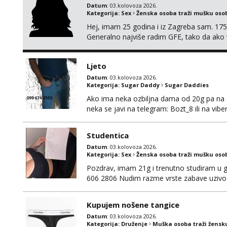
Datum
: 03.kolovoza 2026.
Kategorija:
Sex
Ženska osoba traži mušku oso
Hej, imam 25 godina i iz Zagreba sam. 175
Generalno najviše radim GFE, tako da ako v
si pasati. Preferiram dugoročna druženja 
se nalaziš u ovome, javi mi se na WhatsApp 
Ljeto
Datum
: 03.kolovoza 2026.
Kategorija:
Sugar Daddy
Sugar Daddies
Ako ima neka ozbiljna dama od 20g pa na dal
neka se javi na telegram: Bozt_8 ili na vib
Studentica
Datum
: 03.kolovoza 2026.
Kategorija:
Sex
Ženska osoba traži mušku oso
Pozdrav, imam 21g i trenutno studiram u gr
606 2806 Nudim razme vrste zabave uzivo 
Kupujem nošene tangice
Datum
: 03.kolovoza 2026.
Kategorija:
Druženje
Muška osoba traži žensk