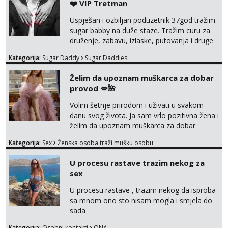
❤️ VIP Tretman
Uspješan i ozbiljan poduzetnik 37god tražim
sugar babby na duže staze. Tražim curu za
druženje, zabavu, izlaske, putovanja i druge
lijepe stvari na obostranu korist. Ako si
Kategorija:
Sugar Daddy
Sugar Daddies
otvorena, komunikativna, zgodna i atraktivna
javi se na moj email:
Želim da upoznam muškarca za dobar
markodalic37@gmail.com
provod 💋🌺
Volim šetnje prirodom i uživati u svakom
danu svog života. Ja sam vrlo pozitivna žena i
želim da upoznam muškarca za dobar
provod, naravno može i nešto više.💋🌺 Klikni
Kategorija:
Sex
Ženska osoba traži mušku osobu
na link ispod i nadji me tamo, cekam te!
U procesu rastave trazim nekog za
sex
U procesu rastave , trazim nekog da isproba
sa mnom ono sto nisam mogla i smjela do
sada
Kategorija:
Osobni kontakti
ONA