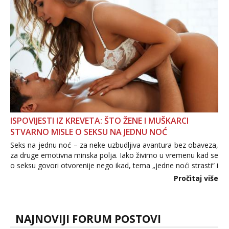
povjerenje. Takođe...
ISPOVIJESTI IZ KREVETA: ŠTO ŽENE I MUŠKARCI
STVARNO MISLE O SEKSU NA JEDNU NOĆ
Seks na jednu noć – za neke uzbudljiva avantura bez obaveza,
za druge emotivna minska polja. Iako živimo u vremenu kad se
o seksu govori otvorenije nego ikad, tema „jedne noći strasti“ i
dalje izaziva burne rasprave. Što zapravo misle žene, a što
Pročitaj više
muškarci? Jesu...
NAJNOVIJI FORUM POSTOVI