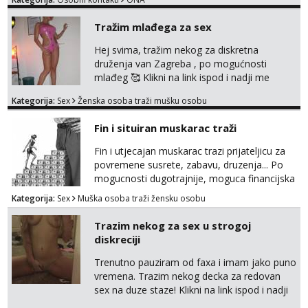
Tražim mlađega za sex
Hej svima, tražim nekog za diskretna
druženja van Zagreba , po mogućnosti
mlađeg 🥰 Klikni na link ispod i nadji me
tamo, cekam te!
Kategorija:
Sex
Ženska osoba traži mušku osobu
Fin i situiran muskarac traži
Fin i utjecajan muskarac trazi prijateljicu za
povremene susrete, zabavu, druzenja... Po
mogucnosti dugotrajnije, moguca financijska
potpora!
Kategorija:
Sex
Muška osoba traži žensku osobu
Trazim nekog za sex u strogoj
diskreciji
Trenutno pauziram od faxa i imam jako puno
vremena. Trazim nekog decka za redovan
sex na duze staze! Klikni na link ispod i nadji
me tamo, cekam te!