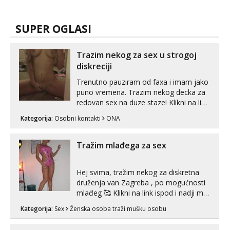
SUPER OGLASI
Trazim nekog za sex u strogoj
diskreciji
Trenutno pauziram od faxa i imam jako
puno vremena. Trazim nekog decka za
redovan sex na duze staze! Klikni na link
ispod i nadji me tamo, cekam te!
Kategorija:
Osobni kontakti
ONA
Tražim mlađega za sex
Hej svima, tražim nekog za diskretna
druženja van Zagreba , po mogućnosti
mlađeg 🥰 Klikni na link ispod i nadji me
tamo, cekam te!
Kategorija:
Sex
Ženska osoba traži mušku osobu