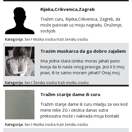
razumjevanja. volim njezan seks i njezne
Rijeka,Crikvenica,Zagreb
poljupce po tijelu koji me jako
pale,obozavam kad muskarac preuzme
Tražim curu, Rijeka,Crikvenica, Zagreb, da
kontrolu . javi se :) Klikni na link ispod i nadji
može putovati uz moju nagradu, Druženje,
me tamo, cekam te!
sockjob.
Kategorija:
Sex
Muška osoba traži žensku osobu
Trazim muskarca da ga dobro zajašem
Ima jedna stara izreka: moras jahati puno
konja da bi nasla onog pravoga. Jesi li ti moj
pravi, ili te samo moram jahati? Onaj moj
bivsi je bio samo konj hahahahah Klikni niže
Kategorija:
Sex
Ženska osoba traži mušku osobu
na sexdater link i javi mi se tamo....
Tražim starije dame ili curu
Tražim starije dame ili curu mladju za sex kod
mene tebe ZG i okolica danas sutra
prekosutra može i naknada moja kontakt
WhatsApp SMS poziv prednosti imaju starije
Kategorija:
Sex
Muška osoba traži žensku osobu
091 2504 794