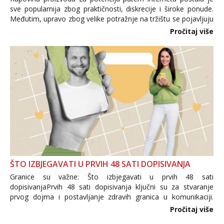
sve popularnija zbog praktičnosti, diskrecije i široke ponude.
Međutim, upravo zbog velike potražnje na tržištu se pojavljuju
i brojni krivotvoreni proizvodi, nepouzdane internetske
Pročitaj više
trgovine te proizvodi nepoznatog podrijetla. ...
ŠTO IZBJEGAVATI U PRVIH 48 SATI DOPISIVANJA
Granice su važne: Što izbjegavati u prvih 48 sati
dopisivanjaPrvih 48 sati dopisivanja ključni su za stvaranje
prvog dojma i postavljanje zdravih granica u komunikaciji.
Važno je izbjeći prebrzo otkrivanje osobnih ili intimnih
Pročitaj više
informacija, jer nepoznata osoba još nije zaslužila to