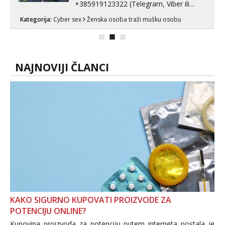
+385919123322 (Telegram, Viber ili
Whatsapp). 🤙 NE javljaj se na uzivo.
Kategorija:
Cyber sex
Ženska osoba traži mušku osobu
Hvala.
NAJNOVIJI ČLANCI
KAKO SIGURNO KUPOVATI PROIZVODE ZA
POTENCIJU ONLINE?
Kupovina proizvoda za potenciju putem interneta postala je