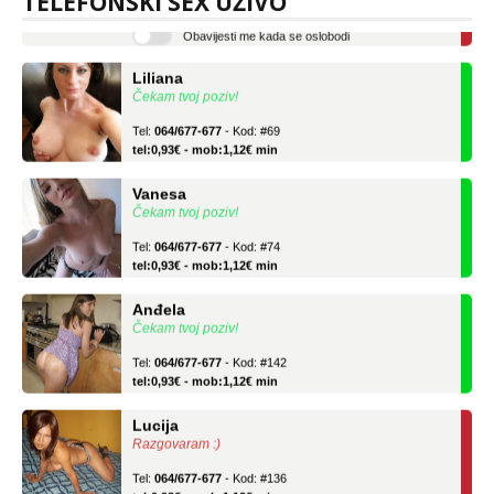
TELEFONSKI SEX UŽIVO
Obavijesti me kada se oslobodi
Liliana
Čekam tvoj poziv!
Tel:
064/677-677
- Kod: #69
tel:0,93€ - mob:1,12€ min
Vanesa
Čekam tvoj poziv!
Tel:
064/677-677
- Kod: #74
tel:0,93€ - mob:1,12€ min
Anđela
Čekam tvoj poziv!
Tel:
064/677-677
- Kod: #142
tel:0,93€ - mob:1,12€ min
Lucija
Razgovaram :)
Tel:
064/677-677
- Kod: #136
tel:0,93€ - mob:1,12€ min