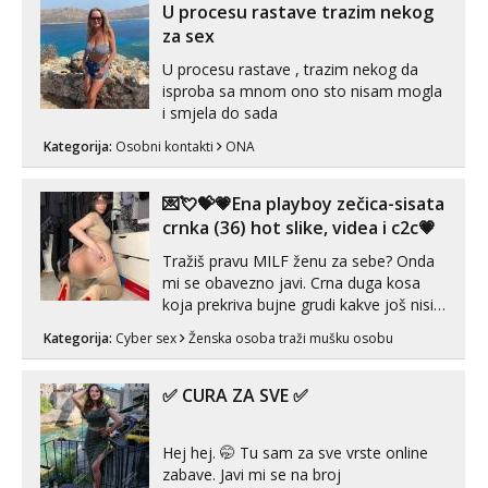
U procesu rastave trazim nekog
za sex
U procesu rastave , trazim nekog da
isproba sa mnom ono sto nisam mogla
i smjela do sada
Kategorija:
Osobni kontakti
ONA
💌💘💝💗Ena playboy zečica-sisata
crnka (36) hot slike, videa i c2c💗
Tražiš pravu MILF ženu za sebe? Onda
mi se obavezno javi. Crna duga kosa
koja prekriva bujne grudi kakve još nisi
vidio, čista ŠESTICA! A usne? O usnama
Kategorija:
Cyber sex
Ženska osoba traži mušku osobu
bolje da ni ne pričam. Prave pune usne
koje će ti se urezati u pamćenje, jer
vjeruj mi, takve još nisi vidio. Uvijek sam
✅ CURA ZA SVE ✅
spremna za ONLOINE zabavu...
Hej hej. 🤭 Tu sam za sve vrste online
zabave. Javi mi se na broj