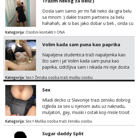
Tražim nekog za belu:)
Dosla sam samo jer mi fali neko da igra belu
sa mnom :) dakle trazim partnera za belu
hahahah, ak si bas jako dobar u beli , onda cu
razmislit za dalje Klikni na link ispod i nadji me
Kategorija:
Osobni kontakti
ONA
tamo, cekam te!
Volim kada sam puna kao paprika
Napaljena studentica traži napaljenka kao
što sam i ja! Volim kada sam puna kao
paprika, izdržljiva sam i nikada mi nije dosta
seksa. Volim grubi seks i više puta dnevno
Kategorija:
Sex
Ženska osoba traži mušku osobu
bilo kad i bilo gdje zato se javi što prije da
me isprobaš Klikni na link ispod i nadji me
Sex
tamo, cekam te!
Mladi decko iz Slavonije trazi zensku dobrog
izgleda za sex u njenom autu uz naknadu,
muljatori, gay, muski i ostali koji misle trosit
vrijeme na pisanje mogu zaobic oglas, ako si
Kategorija:
Sex
Muška osoba traži žensku osobu
slavonije i zainteresirana da te punim negdje
u mraku u tvom autu javi se na whatsapp
Sugar daddy Split
porukom 098 199 1895.