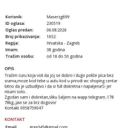
Korisnik:
Maserzg699
ID oglasa:
230519
Oglas predan:
06.08.2026
Broj prikazivanja:
1652
Regija:
Hrvatska - Zagreb
Imam:
38 godina
Tražim osobu:
od 18 do 50 godina
OPIS
Tražim curu koja voli da joj se dobro i dugo poliže pica bez
srama,moze kod tebe u autu kod u prirodi wc shoping centar
bitno da je uzbudljivo i da si full diskretna i napaljena💦 jer
nisam solo.
Zgodan sam i diskretan,sliku šaljem na wapp telegram..178
78kg.,javi se za brz dogovor
Kontakt 0958759047
KONTAKT
Email
grga345@gmail.com