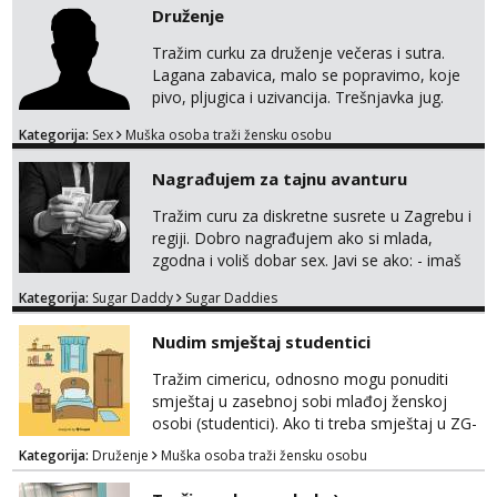
Druženje
Tražim curku za druženje večeras i sutra.
Lagana zabavica, malo se popravimo, koje
pivo, pljugica i uzivancija. Trešnjavka jug.
We're jammin' To think that jammin' was a
Kategorija:
Sex
Muška osoba traži žensku osobu
thing of the past We're jammin' And I hope
this jam is gonna last
Nagrađujem za tajnu avanturu
Tražim curu za diskretne susrete u Zagrebu i
regiji. Dobro nagrađujem ako si mlada,
zgodna i voliš dobar sex. Javi se ako: - imaš
do 25 godina - imaš do 65 kg - imaš dugu
Kategorija:
Sugar Daddy
Sugar Daddies
kosu - se dobro ljubiš - si fleksibilna s
vremenom (jer ga nemam previše) i
Nudim smještaj studentici
dostupna radnim danom (vikendi i noći su za
obitelj) - vodiš brigu o zdravlju i koristiš
Tražim cimericu, odnosno mogu ponuditi
zaštitu Ne javljajte se: - debele - frajeri i
smještaj u zasebnoj sobi mlađoj ženskoj
paro...
osobi (studentici). Ako ti treba smještaj u ZG-
u, a ne želiš plaćati sobu i tako malo uštedjeti,
Kategorija:
Druženje
Muška osoba traži žensku osobu
javi se na mail.