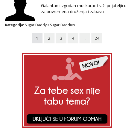
Galantan i zgodan muskarac traži prijateljicu
za povremena druženja i zabavu
Kategorija:
Sugar Daddy
Sugar Daddies
1
2
3
4
...
24