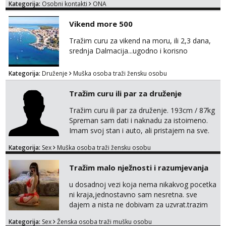
Kategorija:
Osobni kontakti
ONA
Vikend more 500
Tražim curu za vikend na moru, ili 2,3 dana,
srednja Dalmacija...ugodno i korisno
Kategorija:
Druženje
Muška osoba traži žensku osobu
Tražim curu ili par za druženje
Tražim curu ili par za druženje. 193cm / 87kg
Spreman sam dati i naknadu za istoimeno.
Imam svoj stan i auto, ali pristajem na sve.
Javite se na mail ispod, pa izmijenimo
Kategorija:
Sex
Muška osoba traži žensku osobu
brojeve. Molim Vas bez ponuda istog spola.
mauli772@proton.me
Tražim malo nježnosti i razumjevanja
u dosadnoj vezi koja nema nikakvog pocetka
ni kraja,jednostavno sam nesretna. sve
dajem a nista ne dobivam za uzvrat.trazim
muskarca koji ce zadovoljiti moje potrebe,ne
Kategorija:
Sex
Ženska osoba traži mušku osobu
trazim puno samo malo njeznosti i