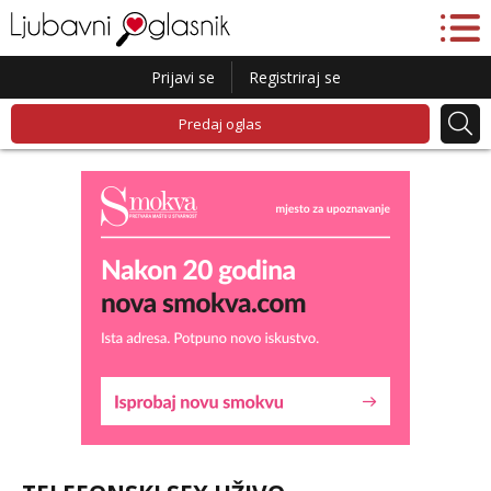
Prijavi se
Registriraj se
Predaj oglas
Lucija
Razgovaram :)
Tel:
064/677-677
- Kod: #136
tel:0,93€ - mob:1,12€ min