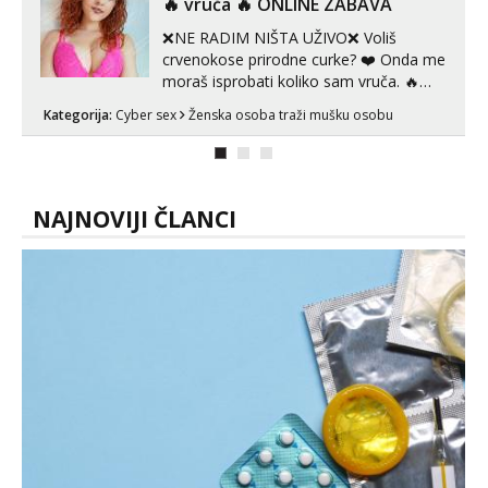
‎️‍🔥 vruča‎ ️‍🔥 ONLINE ZABAVA
❌NE RADIM NIŠTA UŽIVO❌ Voliš
crvenokose prirodne curke? ❤️ Onda me
moraš isprobati koliko sam vruča.‎ ️‍🔥
MLADA vražica koja ima 100%
Kategorija:
Cyber sex
Ženska osoba traži mušku osobu
prorodne grudi, 💦 Misli su mi uvijek
prljave i u svemu vidim samo užitak. 💦
U mojoj raznolikoj ponudi možeš
pranaći nešto po svojoj mjeri. Sexi videa
s kolegica...
NAJNOVIJI ČLANCI