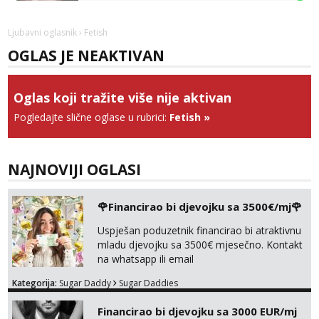
Vanesa
Čekam tvoj poziv!
Ljubavni oglasnik
› Fetish
Tel:
064/677-677
- Kod: #74
OGLAS JE NEAKTIVAN
tel:0,93€ - mob:1,12€ min
Anđela
Oglas koji tražite više nije aktivan
Čekam tvoj poziv!
Pogledajte slične oglase u rubrici:
Fetish
»
Tel:
064/677-677
- Kod: #142
tel:0,93€ - mob:1,12€ min
Mira
NAJNOVIJI OGLASI
Čekam tvoj poziv!
Tel:
064/677-677
- Kod: #72
🌹Financirao bi djevojku sa 3500€/mj🌹
tel:0,93€ - mob:1,12€ min
Uspješan poduzetnik financirao bi atraktivnu
mladu djevojku sa 3500€ mjesečno. Kontakt
na whatsapp ili email
Kategorija:
Sugar Daddy
Sugar Daddies
Financirao bi djevojku sa 3000 EUR/mj