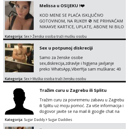
@enafriedrichkis ISKLJUČIVO ONLINE, NIŠTA
Melissa u OSIJEKU !❤️
UŽIVO
KOD MENE SE PLAĆA ISKLJUČIVO
GOTOVINOM, NA RUKE!!! 🚫 NE PRIHVAĆAM
NIKAKVE KARTICE, UPLATE, ABONE NI BILO
KAKVE DRUGE OBLIKE PLAĆANJA – 💵
Kategorija:
Sex
Ženska osoba traži mušku osobu
SAMO GOTOVINA!!! Moje fotografije su
100% moje, bez laži i igara. Nemam vremena
Sex u potpunoj diskreciji
za dopisivanja Za dogovor mi piši direktno na
WhatsApp – ako znaš što želiš, bit će ti
Samo za ženske osobe
nagrađeno.
sex,diskrecija,zdravlje i higijena javljanje
preko WhatsApp,Viber!!!Ja sam muškarac 40
god. 180cm 105kg!!!BDSM I razno razni fetiši
Kategorija:
Sex
Muška osoba traži žensku osobu
sve stvar dogovora otvoren za sve
opcije!!!Parovi isto dobro došli!!!
Tražim curu u Zagrebu ili Splitu
Tražim curu za povremenu zabavu u Zagrebu
ili Splitu uz moju pomoć. Za više informacija i
dogovor javite se na mail ili google chat na
oneofakind999111@gmail.com
Kategorija:
Sugar Daddy
Sugar Daddies