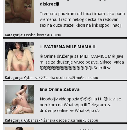
diskreciji
Trenutno pauziram od faxa i imam jako puno
vremena. Trazim nekog decka za redovan
sex na duze staze! Klikni na link ispod i nadji
me tamo, cekam te!
Kategorija:
Osobni kontakti
ONA
❤️‍🔥VATRENA MILF MAMA❤️‍🔥
🎇Online druženje sa MILF MAMICOM🎇 Javi
mi se za druženje Vruce pozive, Slikice, Videa
🥰🥰🥰🥰🥰🥰🥰🥰🥰🥰🥰🥰🥰 Solo ili sa
partnerom ili kolegicama Javi mi se porukom
Kategorija:
Cyber sex
Ženska osoba traži mušku osobu
WhatsApp ili Telegram WhatsApp 👉
+385919977166 Telegram 👉
Ena Online Zabava
@enafriedrichkis 🤬NE RADIM SASTANKE I
DRUZENJA UZIVO🤬
Neodoljiv videopoziv 💦💦💦 Ja i ti 😈 Javi se
porukom na WhatsApp ili Telegram za
druženje online 💋 WhatsApp 👉
+385919977166 Telegram 👉
Kategorija:
Cyber sex
Ženska osoba traži mušku osobu
@enafriedrichkis NEE radimo sastnke uzivo
nalazenja itd.. +385919977166