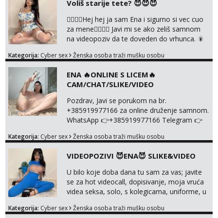
Voliš starije tete? 😈😈😈
❤️‍🔥❤️‍🔥Hej hej ja sam Ena i sigurno si vec cuo
za mene❤️‍🔥❤️‍🔥 Javi mi se ako zeliš samnom
na videopoziv da te doveden do vrhunca. 🎇
WhatsApp 👉+385919977166 Telegram 👉
Kategorija:
Cyber sex
Ženska osoba traži mušku osobu
@enafriedrichkis Radim samo ONLINE I
NISTA UŽIVO!!!
ENA 🔥ONLINE S LICEM🔥
CAM/CHAT/SLIKE/VIDEO
Pozdrav, Javi se porukom na br.
+385919977166 za online druženje samnom.
WhatsApp 👉+385919977166 Telegram 👉
@enafriedrichkis Radim videopozive s licem,
Kategorija:
Cyber sex
Ženska osoba traži mušku osobu
solo i s partnerom, kolegicama
(Tina&Natali), razne kombinacije halteri,
VIDEOPOZIVI 😈ENA😈 SLIKE&VIDEO
haljine, štikle, samostojeće itd. Nudim
svakakva videa seksa, pušenje, razne
U bilo koje doba dana tu sam za vas; javite
lokacije, suradnje s kolegicama, fetiši..
se za hot videocall, dopisivanje, moja vruća
Dopisivanje i slike također radim. NIŠTA UŽI...
videa seksa, solo, s kolegicama, uniforme, u
autu itd, te za gole slikice 💋 WhatsApp 👉
Kategorija:
Cyber sex
Ženska osoba traži mušku osobu
+385919977166 Telegram 👉