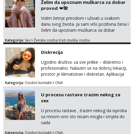
Želim da upoznam muškarca za dobar
provod 💋🌺
Volim šetnje prirodom i uživati u svakom
danu svog života. Ja sam vrlo pozitivna žena i
želim da upoznam muškarca za dobar
provod, naravno može i nešto više.💋🌺 Klikni
Kategorija:
Sex
Ženska osoba traži mušku osobu
na link ispod i nadji me tamo, cekam te!
Diskrecija
Ugodno društvo za sve prilike – diskretno i
profesionalno. Nalazim se na dobroj lokaciji,
prostor je klimatiziran i diskretan. Aplikacija
what sapp 0957660399.
Kategorija:
Osobni kontakti
ONA
U procesu rastave trazim nekog za
sex
U procesu rastave , trazim nekog da isproba
sa mnom ono sto nisam mogla i smjela do
sada
Kategorija:
Osobni kontakti
ONA