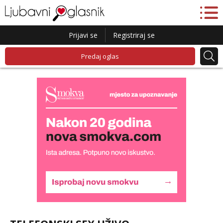
Prijavi se
Registriraj se
Predaj oglas
Alisa
Čekam tvoj poziv!
Tel:
064/677-677
- Kod: #106