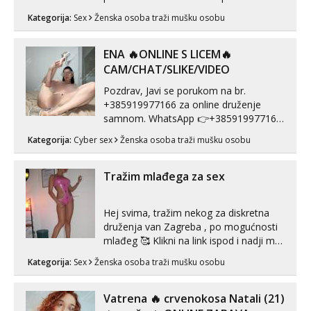
muškarca za dobar provod, naravno
Kategorija:
Sex
Ženska osoba traži mušku osobu
može i nešto više.💋🌺 Klikni na link
ispod i nadji me tamo, cekam te!
ENA 🔥ONLINE S LICEM🔥
CAM/CHAT/SLIKE/VIDEO
Pozdrav, Javi se porukom na br.
+385919977166 za online druženje
samnom. WhatsApp 👉+385919977166
Telegram 👉@enafriedrichkis Radim
Kategorija:
Cyber sex
Ženska osoba traži mušku osobu
videopozive s licem, solo i s partnerom,
kolegicama (Tina&Natali), razne
kombinacije halteri, haljine, štikle,
Tražim mlađega za sex
samostojeće itd. Nudim svakakva videa
seksa, puš...
Hej svima, tražim nekog za diskretna
druženja van Zagreba , po mogućnosti
mlađeg 🥰 Klikni na link ispod i nadji me
tamo, cekam te!
Kategorija:
Sex
Ženska osoba traži mušku osobu
Vatrena ‎️‍🔥 crvenokosa Natali (21)