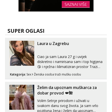
SUPER OGLASI
Laura u Zagrebu
Ciao ja sam Laura 27 g i uvijek
diskretno i namirisana sam i top higijena
😘 i nježna i klimatiziran prostor Trazim
sex za nagradu Radim klasican sex
Kategorija:
Sex
Ženska osoba traži mušku osobu
Pusenje i gutanje sperme Erotsko rublje
imam uvijek Lizati me mozes i ljubiti po
tijelu Iskljucivo neradim analni !!! I
Želim da upoznam muškarca za
neljubim se Wha...
dobar provod 💋🌺
Volim šetnje prirodom i uživati u
svakom danu svog života. Ja sam vrlo
pozitivna žena i želim da upoznam