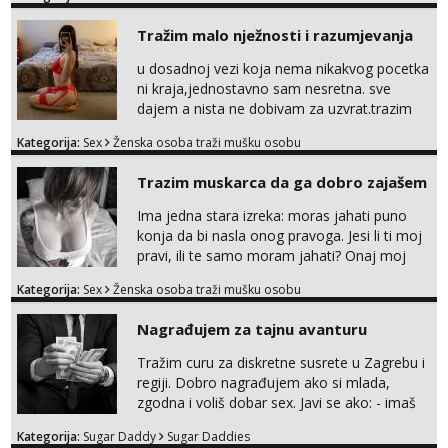
Tražim malo nježnosti i razumjevanja
u dosadnoj vezi koja nema nikakvog pocetka
ni kraja,jednostavno sam nesretna. sve
dajem a nista ne dobivam za uzvrat.trazim
muskarca koji ce zadovoljiti moje potrebe,ne
Kategorija:
Sex
Ženska osoba traži mušku osobu
trazim puno samo malo njeznosti i
razumjevanja. volim njezan seks i njezne
Trazim muskarca da ga dobro zajašem
poljupce po tijelu koji me jako
pale,obozavam kad muskarac preuzme
Ima jedna stara izreka: moras jahati puno
kontrolu . javi se :) Klikni na link ispod i nadji
konja da bi nasla onog pravoga. Jesi li ti moj
me tamo, cekam te!
pravi, ili te samo moram jahati? Onaj moj
bivsi je bio samo konj hahahahah Klikni niže
Kategorija:
Sex
Ženska osoba traži mušku osobu
na sexdater link i javi mi se tamo....
Nagrađujem za tajnu avanturu
Tražim curu za diskretne susrete u Zagrebu i
regiji. Dobro nagrađujem ako si mlada,
zgodna i voliš dobar sex. Javi se ako: - imaš
do 25 godina - imaš do 65 kg - imaš dugu
Kategorija:
Sugar Daddy
Sugar Daddies
kosu - se dobro ljubiš - si fleksibilna s