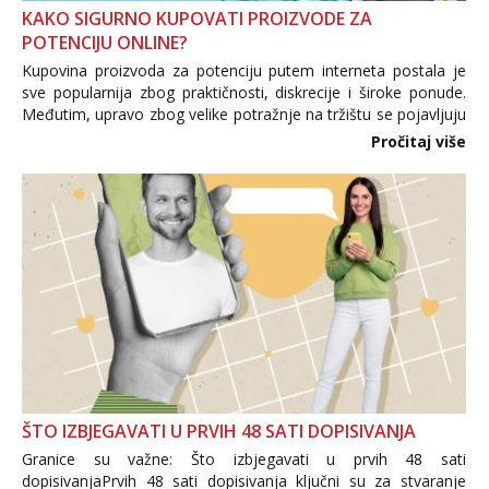
KAKO SIGURNO KUPOVATI PROIZVODE ZA
POTENCIJU ONLINE?
Kupovina proizvoda za potenciju putem interneta postala je
sve popularnija zbog praktičnosti, diskrecije i široke ponude.
Međutim, upravo zbog velike potražnje na tržištu se pojavljuju
i brojni krivotvoreni proizvodi, nepouzdane internetske
Pročitaj više
trgovine te proizvodi nepoznatog podrijetla. ...
ŠTO IZBJEGAVATI U PRVIH 48 SATI DOPISIVANJA
Granice su važne: Što izbjegavati u prvih 48 sati
dopisivanjaPrvih 48 sati dopisivanja ključni su za stvaranje