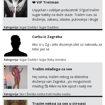
❤️ VIP Tretman
Uspješan i ozbiljan poduzetnik 37god tražim
sugar babby na duže staze. Tražim curu za
druženje, zabavu, izlaske, putovanja i druge
lijepe stvari na obostranu korist. Ako si
Kategorija:
Sugar Daddy
Sugar Daddies
otvorena, komunikativna, zgodna i atraktivna
javi se na moj email:
Curku iz Zagreba
markodalic37@gmail.com
Ako si u Zg i zelis druzenje,izlet uz naknadu za
tebe javi se
Kategorija:
Sugar Daddy
Sugar Baby (zensko)
Tražim mlađega za sex
Hej svima, tražim nekog za diskretna
druženja van Zagreba , po mogućnosti
mlađeg 🥰 Klikni na link ispod i nadji me
tamo, cekam te!
Kategorija:
Sex
Ženska osoba traži mušku osobu
Trazim nekog za sex u strogoj