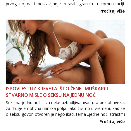
prvog dojma i postavljanje zdravih granica u komunikaciji.
Važno je izbjeći prebrzo otkrivanje osobnih ili intimnih
Pročitaj više
informacija, jer nepoznata osoba još nije zaslužila to
povjerenje. Takođe...
ISPOVIJESTI IZ KREVETA: ŠTO ŽENE I MUŠKARCI
STVARNO MISLE O SEKSU NA JEDNU NOĆ
Seks na jednu noć – za neke uzbudljiva avantura bez obaveza,
za druge emotivna minska polja. Iako živimo u vremenu kad se
o seksu govori otvorenije nego ikad, tema „jedne noći strasti“ i
dalje izaziva burne rasprave. Što zapravo misle žene, a što
Pročitaj više
muškarci? Jesu...