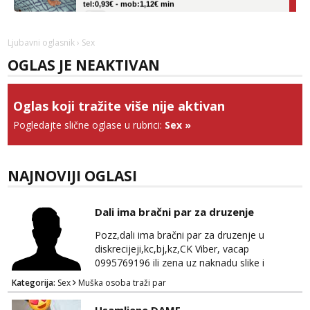
Obavijesti me kada se oslobodi
Vanesa
Ljubavni oglasnik
› Sex
Čekam tvoj poziv!
OGLAS JE NEAKTIVAN
Tel:
064/677-677
- Kod: #74
tel:0,93€ - mob:1,12€ min
Oglas koji tražite više nije aktivan
Zara
Čekam tvoj poziv!
Pogledajte slične oglase u rubrici:
Sex
»
Tel:
064/677-677
- Kod: #123
tel:0,93€ - mob:1,12€ min
NAJNOVIJI OGLASI
Anđela
Čekam tvoj poziv!
Dali ima bračni par za druzenje
Tel:
064/677-677
- Kod: #142
tel:0,93€ - mob:1,12€ min
Pozz,dali ima bračni par za druzenje u
diskrecijeji,kc,bj,kz,CK Viber, vacap
0995769196 ili zena uz naknadu slike i
dopisivanje ne zanima me
Kategorija:
Sex
Muška osoba traži par