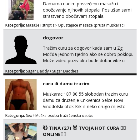
Damama nudim posvećenu masažu i
obožavanje njihovih stopala. Poslušan sam i
strastveno obožavam stopala.
Kategorija:
Masaže i striptiz
Opustajuce masaze (pruza muskarac)
dogovor
Tražim curu za dogovor kada sam u Zg.
Možda jednom tjedno ako se dobro poklopi.
Može video poziv ako bude dobar vibe u
porukama jer me zanimaju samo konkretne
Kategorija:
Sugar Daddy
Sugar Daddies
ponude. Moje preference su duga kosa, do
50ak kg, 165-175cm, oko 25g i da nisi pušač.
curu ili damu trazim
Eventualne iznimke mogu biti zbog dobre
osobnosti i iskrene komunikacije. Tg:
Muskarac 187 80 55 slobodan trazim curu
@m49229
damu za druzenje Crikvenica Selce Novi
Vinodolski otok Krk ili neko drugo mjesto
Kategorija:
Sex
Muška osoba traži žensku osobu
😈 TINA (27) 😈 TVOJA HOT CURA ❤️‍🔥
ONLINE❤️‍🔥