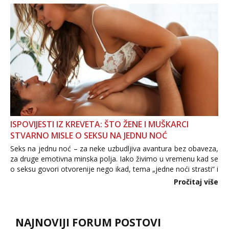
povjerenje. Takođe...
ISPOVIJESTI IZ KREVETA: ŠTO ŽENE I MUŠKARCI
STVARNO MISLE O SEKSU NA JEDNU NOĆ
Seks na jednu noć – za neke uzbudljiva avantura bez obaveza,
za druge emotivna minska polja. Iako živimo u vremenu kad se
o seksu govori otvorenije nego ikad, tema „jedne noći strasti“ i
dalje izaziva burne rasprave. Što zapravo misle žene, a što
Pročitaj više
muškarci? Jesu...
NAJNOVIJI FORUM POSTOVI