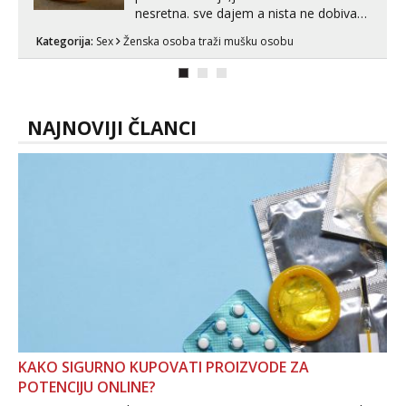
😉 Nudim svoje gole slikice i razne
videouradke. 🤩 Za online zabavu pošalji
Kategorija:
Cyber sex
Ženska osoba traži mušku osobu
poruku na Whatsapp, Telegram ili Viber.
😎 +385 91 912 3322 Za provjeru moje
autentičnosti možeš me vidjeti na
videopozivu. 😉 S vama sam vec 5 ...
NAJNOVIJI ČLANCI
KAKO SIGURNO KUPOVATI PROIZVODE ZA
POTENCIJU ONLINE?