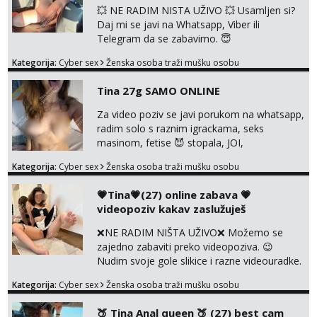
💥 NE RADIM NISTA UŽIVO 💥 Usamljen si?
Daj mi se javi na Whatsapp, Viber ili
Telegram da se zabavimo. 😇
+385919123322 Možemo zajedno na
Kategorija:
Cyber sex
Ženska osoba traži mušku osobu
videopoziv ili se možemo dopisivati uz slanje
sexi slikica. 🤫 Prodajem svoje gole slike,
Tina 27g SAMO ONLINE
videa, gacice i carapice 🤑 🤬 NE RADIM
UŽIVO🤬 🤬 NE RADIM UŽIVO🤬 🤬 NE
Za video poziv se javi porukom na whatsapp,
RADIM UŽIVO🤬 🤬 NE RADIM UŽIVO🤬 🤬
radim solo s raznim igrackama, seks
NE RADIM UŽIVO🤬...
masinom, fetise 😈 stopala, JOI,
dominacija..ili kako god voliš 😉 Slike s licem
Kategorija:
Cyber sex
Ženska osoba traži mušku osobu
u svim kombinacijama❗videa raznih na
biranje❗cam2cam koji još nisi doživio❗vruće
💗Tina💗(27) online zabava 💗
tipkanje❗radim materijal po želji 😈 Radim
videopoziv kakav zaslužuješ
PROVJERU AUTENTIČNOSTI video pozivom
NIŠTA UŽIVO ME NE ZANIMA Čekam te 😘
❌NE RADIM NIŠTA UŽIVO❌ Možemo se
091 912 3322...
zajedno zabaviti preko videopoziva. 😉
Nudim svoje gole slikice i razne videouradke.
🤩 Za online zabavu pošalji poruku na
Kategorija:
Cyber sex
Ženska osoba traži mušku osobu
Whatsapp, Telegram ili Viber. 😎 +385 91 912
3322 Za provjeru moje autentičnosti možeš
🍑 Tina Anal queen 🍑 (27) best cam