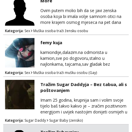
More
Ovim putem molio bih da se javi zenska
osoba koja bi imala volje samnom otici na
more krajem osmog mjeseca na pet dana
netrazim nista intimno cisto druženje da
Kategorija:
Sex
Muška osoba traži žensku osobu
nisam sam ,imam 39 godina crna kosa 170
visok 80 kg zagrebačka županija 0919121728
femy kuja
WhatsApp Viber ili mail merkej86@gmail.com
kamiondije,dalazim.na odmorista u
kamion,sve po dogovoru,stalno u
najlonkama, tajcama,sav gladak bez
dlaka,spermu obozavam,sve po dog
Kategorija:
Sex
Muška osoba traži mušku osobu (Gay)
Tražim Sugar Daddyja – Bez tabua, ali s
poštovanjem
Imam 25 godina, krupnija sam i volim svoje
tijelo baš takvo kakvo je – zračim pozitivnom
energijom i uvijek nastojim donijeti osmijeh u
nečiji dan. Tražim zrelu, galantnu osobu za
Kategorija:
Sugar Daddy
Sugar Baby (zensko)
ugodno, opušteno i uzajamno korisno
druženje – bez lažnih obećanja i s puno