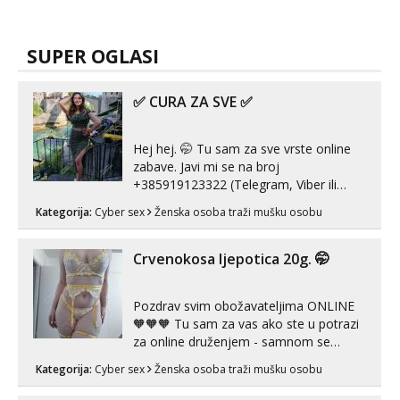
SUPER OGLASI
U procesu rastave trazim nekog
za sex
U procesu rastave , trazim nekog da
isproba sa mnom ono sto nisam mogla
i smjela do sada
Kategorija:
Osobni kontakti
ONA
❤️‍🔥VATRENA MILF MAMA❤️‍🔥
🎇Online druženje sa MILF MAMICOM🎇
Javi mi se za druženje Vruce pozive,
Slikice, Videa 🥰🥰🥰🥰🥰🥰🥰🥰🥰🥰🥰🥰
🥰 Solo ili sa partnerom ili kolegicama
Kategorija:
Cyber sex
Ženska osoba traži mušku osobu
Javi mi se porukom WhatsApp ili
Telegram WhatsApp 👉+385919977166