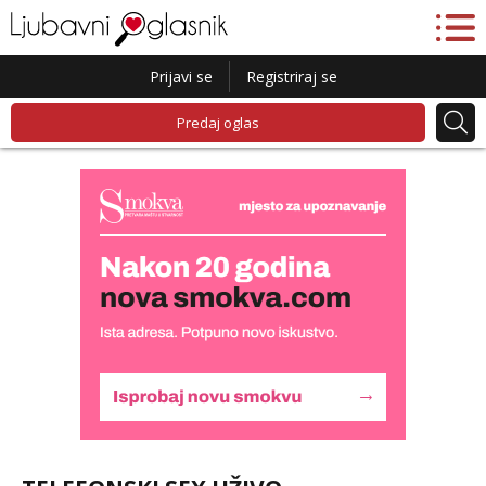
Prijavi se
Registriraj se
Predaj oglas
Lucija
Razgovaram :)
Tel:
064/677-677
- Kod: #136