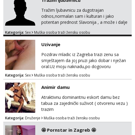
Tražim ljubavnicu
iskrenosti. Nisam prostitutka, niti želim biti –
ne zanima me “posao”, već odnos temeljen
Tražim ljubavnicu za dugotrajan
na međusobnom poštovanju, povjerenju i
odnos,normalan sam i kulturan i jako
pažnji. Voli...
potentan prednost Slavonija , a može i dalje
mobilan sam,molim da mi se jave samo
Kategorija:
Sex
Muška osoba traži žensku osobu
ozbiljne žene koje su se našle u mom oglasu.
Uzivanje
Pozdrav mladic iz Zagreba trazi zenu sa
smještajem da joj pruzi jako dobar i nježan
oral.Uz moju naknadu,po dogovoru
.Diskrecija osigurana.
Kategorija:
Sex
Muška osoba traži žensku osobu
Animir damu
Atraktivnu dominantnu eskort damu bez
tabua za zajednički suživot ( otvorenu vezu )
trazim
Kategorija:
Druženje
Muška osoba traži žensku osobu
🤩 Pornstar in Zagreb 🤩