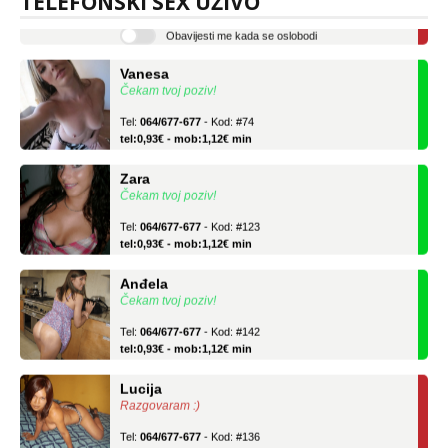
TELEFONSKI SEX UŽIVO
tel:0,93€ - mob:1,12€ min
Obavijesti me kada se oslobodi
Vanesa
Čekam tvoj poziv!
Tel:
064/677-677
- Kod: #74
tel:0,93€ - mob:1,12€ min
Zara
Čekam tvoj poziv!
Tel:
064/677-677
- Kod: #123
tel:0,93€ - mob:1,12€ min
Anđela
Čekam tvoj poziv!
Tel:
064/677-677
- Kod: #142
tel:0,93€ - mob:1,12€ min
Lucija
Razgovaram :)
Tel:
064/677-677
- Kod: #136
tel:0,93€ - mob:1,12€ min