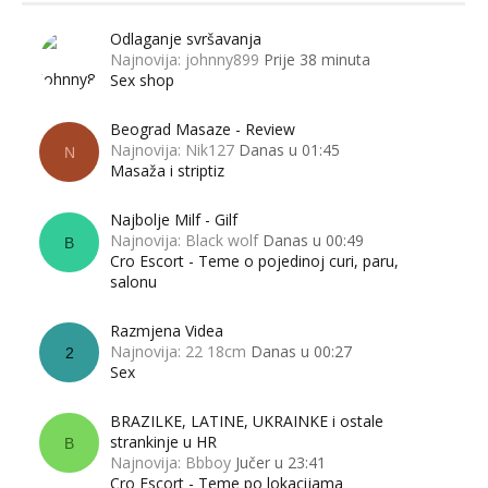
Odlaganje svršavanja
Najnovija: johnny899
Prije 38 minuta
Sex shop
Beograd Masaze - Review
Najnovija: Nik127
Danas u 01:45
N
Masaža i striptiz
Najbolje Milf - Gilf
Najnovija: Black wolf
Danas u 00:49
B
Cro Escort - Teme o pojedinoj curi, paru,
salonu
Razmjena Videa
Najnovija: 22 18cm
Danas u 00:27
2
Sex
BRAZILKE, LATINE, UKRAINKE i ostale
strankinje u HR
B
Najnovija: Bbboy
Jučer u 23:41
Cro Escort - Teme po lokacijama