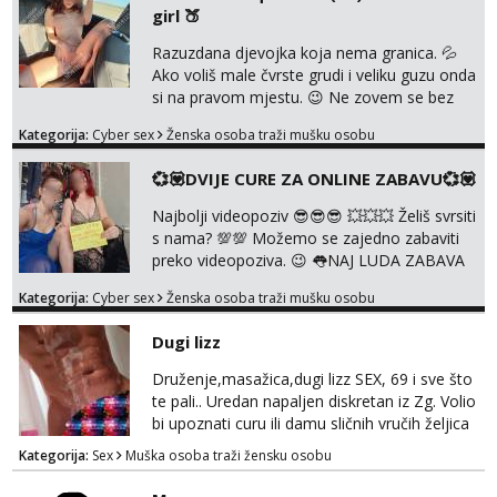
me vidjeti na videopozivu. 😉 S vama sam
girl 🍑
vec 5 godina. Vaša Tina. 💗 ❌NE RADIM
NIŠTA UŽIVO❌ ❌NE RADIM NIŠTA UŽIVO❌
Razuzdana djevojka koja nema granica. 💦
❌NE RADIM NIŠTA UŽIVO❌ ❌NE ...
Ako voliš male čvrste grudi i veliku guzu onda
si na pravom mjestu. 😉 Ne zovem se bez
razloga ANAL KRALJICA. 🍑 Volim perverzije,
Kategorija:
Cyber sex
Ženska osoba traži mušku osobu
grubu igru, dominaciju i puno prljavih igrica.
Ne štedim na igračkama i sexi rublju. 😉
💞💟DVIJE CURE ZA ONLINE ZABAVU💞💟
Ponuda videa koju ja nudim nećeš pronaći ni
kod jedne djevojke. U proteklih 5 godina
Najbolji videopoziv 😎😎😎 💥💥💥 Želiš svrsiti
snimila sam preko 600 videouradaka. Malo je
s nama? 💯💯 Možemo se zajedno zabaviti
reći da sam PR...
preko videopoziva. 😉 👅NAJ LUDA ZABAVA
JE ZAGARANTIRANA😈 Za online zabavu
Kategorija:
Cyber sex
Ženska osoba traži mušku osobu
pošalji poruku na Whatsapp, Telegram ili
Viber. 😎 Za provjeru nase autentičnosti
Dugi lizz
možeš me vidjeti na videopozivu. 😉
091/912-3322 ❌NE RADIMO NIŠTA UŽIVO❌
Druženje,masažica,dugi lizz SEX, 69 i sve što
te pali.. Uredan napaljen diskretan iz Zg. Volio
bi upoznati curu ili damu sličnih vručih željica
za zajedničko ugodno i strastveno druženje.
Kategorija:
Sex
Muška osoba traži žensku osobu
Prostor imam, diskr max. A i mobilan 🚗 sam.