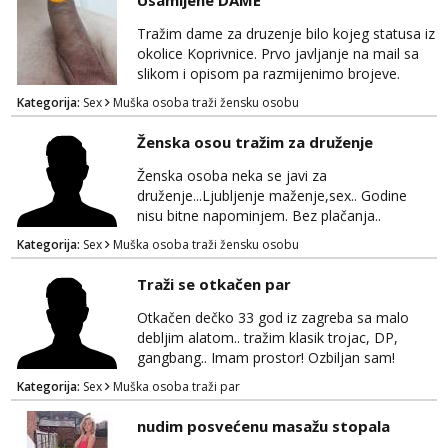
Usamljene DAME
Tražim dame za druzenje bilo kojeg statusa iz
okolice Koprivnice. Prvo javljanje na mail sa
slikom i opisom pa razmijenimo brojeve.
Muski i bonovi STOP.
Kategorija:
Sex
Muška osoba traži žensku osobu
Ženska osou tražim za druženje
Ženska osoba neka se javi za
druženje...Ljubljenje maženje,sex.. Godine
nisu bitne napominjem. Bez plačanja..
ZAGREB-okolica. Javite se na whatsapp viber
Kategorija:
Sex
Muška osoba traži žensku osobu
sms 0995323582
Traži se otkačen par
Otkačen dečko 33 god iz zagreba sa malo
debljim alatom.. tražim klasik trojac, DP,
gangbang.. Imam prostor! Ozbiljan sam!
Kondomi i higijena od mene zajamceni :)
Kategorija:
Sex
Muška osoba traži par
Može i normalna dama/cura koja voli
swingati! :) 0924510862
nudim posvećenu masažu stopala