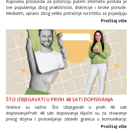
Kupovina proizvoda za potenciju putem interneta postala je
sve popularnija zbog praktičnosti, diskrecije i široke ponude.
Međutim, upravo zbog velike potražnje na tržištu se pojavljuju
i brojni krivotvoreni proizvodi, nepouzdane internetske
Pročitaj više
trgovine te proizvodi nepoznatog podrijetla. ...
ŠTO IZBJEGAVATI U PRVIH 48 SATI DOPISIVANJA
Granice su važne: Što izbjegavati u prvih 48 sati
dopisivanjaPrvih 48 sati dopisivanja ključni su za stvaranje
prvog dojma i postavljanje zdravih granica u komunikaciji.
Važno je izbjeći prebrzo otkrivanje osobnih ili intimnih
Pročitaj više
informacija, jer nepoznata osoba još nije zaslužila to