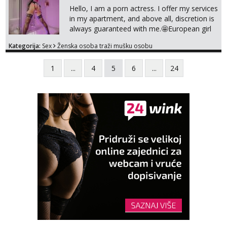
Hello, I am a porn actress. I offer my services
in my apartment, and above all, discretion is
always guaranteed with me.🤩European girl
with experience I do classic
Kategorija:
Sex
Ženska osoba traži mušku osobu
sex,domination,and oral with condom cause
i need to stay healthy because acting and
1
...
4
5
6
...
24
also my own health 😘 i dont do anal or
kissing