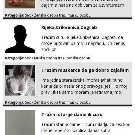
dajem a nista ne dobivam za uzvrat.trazim
muskarca koji ce zadovoljiti moje potrebe,ne
Kategorija:
Sex
Ženska osoba traži mušku osobu
trazim puno samo malo njeznosti i
razumjevanja. volim njezan seks i njezne
Rijeka,Crikvenica,Zagreb
poljupce po tijelu koji me jako
pale,obozavam kad muskarac preuzme
Tražim curu, Rijeka,Crikvenica, Zagreb, da
kontrolu . javi se :) Klikni na link ispod i nadji
može putovati uz moju nagradu, Druženje,
me tamo, cekam te!
sockjob.
Kategorija:
Sex
Muška osoba traži žensku osobu
Trazim muskarca da ga dobro zajašem
Ima jedna stara izreka: moras jahati puno
konja da bi nasla onog pravoga. Jesi li ti moj
pravi, ili te samo moram jahati? Onaj moj
bivsi je bio samo konj hahahahah Klikni niže
Kategorija:
Sex
Ženska osoba traži mušku osobu
na sexdater link i javi mi se tamo....
Tražim starije dame ili curu
Tražim starije dame ili curu mladju za sex kod
mene tebe ZG i okolica danas sutra