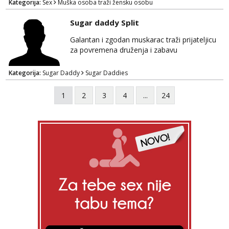
Kategorija:
Sex
Muška osoba traži žensku osobu
slavonije i zainteresirana da te punim negdje
u mraku u tvom autu javi se na whatsapp
Sugar daddy Split
porukom 098 199 1895.
Galantan i zgodan muskarac traži prijateljicu
za povremena druženja i zabavu
Kategorija:
Sugar Daddy
Sugar Daddies
1
2
3
4
...
24