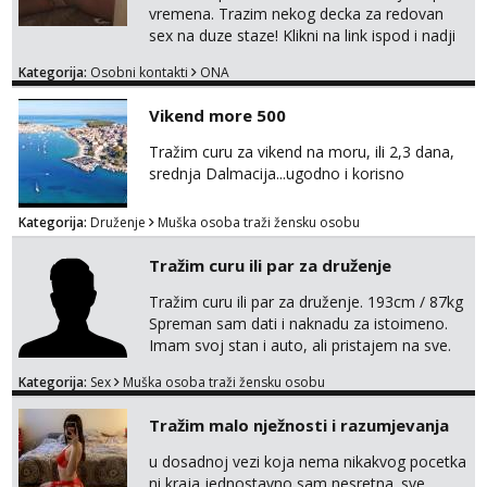
vremena. Trazim nekog decka za redovan
sex na duze staze! Klikni na link ispod i nadji
me tamo, cekam te!
Kategorija:
Osobni kontakti
ONA
Vikend more 500
Tražim curu za vikend na moru, ili 2,3 dana,
srednja Dalmacija...ugodno i korisno
Kategorija:
Druženje
Muška osoba traži žensku osobu
Tražim curu ili par za druženje
Tražim curu ili par za druženje. 193cm / 87kg
Spreman sam dati i naknadu za istoimeno.
Imam svoj stan i auto, ali pristajem na sve.
Javite se na mail ispod, pa izmijenimo
Kategorija:
Sex
Muška osoba traži žensku osobu
brojeve. Molim Vas bez ponuda istog spola.
mauli772@proton.me
Tražim malo nježnosti i razumjevanja
u dosadnoj vezi koja nema nikakvog pocetka
ni kraja,jednostavno sam nesretna. sve