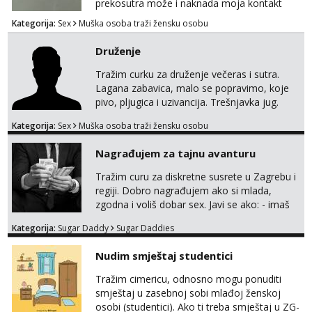
prekosutra može i naknada moja kontakt
WhatsApp SMS poziv prednosti imaju starije
Kategorija:
Sex
Muška osoba traži žensku osobu
091 2504 794
Druženje
Tražim curku za druženje večeras i sutra.
Lagana zabavica, malo se popravimo, koje
pivo, pljugica i uzivancija. Trešnjavka jug.
We're jammin' To think that jammin' was a
Kategorija:
Sex
Muška osoba traži žensku osobu
thing of the past We're jammin' And I hope
this jam is gonna last
Nagrađujem za tajnu avanturu
Tražim curu za diskretne susrete u Zagrebu i
regiji. Dobro nagrađujem ako si mlada,
zgodna i voliš dobar sex. Javi se ako: - imaš
do 25 godina - imaš do 65 kg - imaš dugu
Kategorija:
Sugar Daddy
Sugar Daddies
kosu - se dobro ljubiš - si fleksibilna s
vremenom (jer ga nemam previše) i
Nudim smještaj studentici
dostupna radnim danom (vikendi i noći su za
obitelj) - vodiš brigu o zdravlju i koristiš
Tražim cimericu, odnosno mogu ponuditi
zaštitu Ne javljajte se: - debele - frajeri i
smještaj u zasebnoj sobi mlađoj ženskoj
paro...
osobi (studentici). Ako ti treba smještaj u ZG-