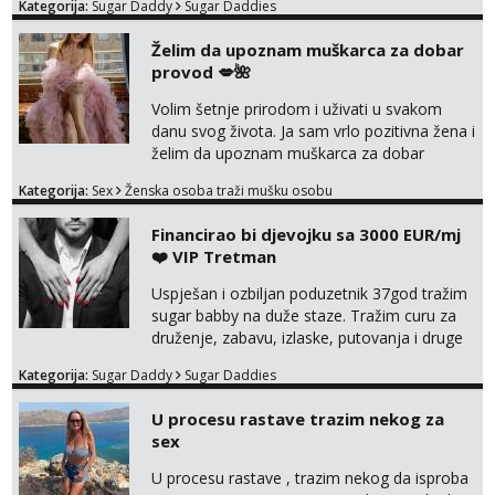
Kategorija:
Sugar Daddy
Sugar Daddies
Želim da upoznam muškarca za dobar
provod 💋🌺
Volim šetnje prirodom i uživati u svakom
danu svog života. Ja sam vrlo pozitivna žena i
želim da upoznam muškarca za dobar
provod, naravno može i nešto više.💋🌺 Klikni
Kategorija:
Sex
Ženska osoba traži mušku osobu
na link ispod i nadji me tamo, cekam te!
Financirao bi djevojku sa 3000 EUR/mj
❤️ VIP Tretman
Uspješan i ozbiljan poduzetnik 37god tražim
sugar babby na duže staze. Tražim curu za
druženje, zabavu, izlaske, putovanja i druge
lijepe stvari na obostranu korist. Ako si
Kategorija:
Sugar Daddy
Sugar Daddies
otvorena, komunikativna, zgodna i atraktivna
javi se na moj email:
U procesu rastave trazim nekog za
markodalic37@gmail.com
sex
U procesu rastave , trazim nekog da isproba