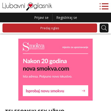
Prijavi se
Registriraj se
Predaj oglas
Lucija
Razgovaram :)
Tel:
064/677-677
- Kod: #136
tel:0,93€ - mob:1,12€ min