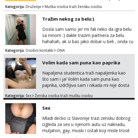
u, a ne želiš plaćati sobu i tako malo uštedjeti,
Kategorija:
Druženje
Muška osoba traži žensku osobu
javi se na mail.
Tražim nekog za belu:)
Dosla sam samo jer mi fali neko da igra belu
sa mnom :) dakle trazim partnera za belu
hahahah, ak si bas jako dobar u beli , onda cu
razmislit za dalje Klikni na link ispod i nadji me
Kategorija:
Osobni kontakti
ONA
tamo, cekam te!
Volim kada sam puna kao paprika
Napaljena studentica traži napaljenka kao
što sam i ja! Volim kada sam puna kao
paprika, izdržljiva sam i nikada mi nije dosta
seksa. Volim grubi seks i više puta dnevno
Kategorija:
Sex
Ženska osoba traži mušku osobu
bilo kad i bilo gdje zato se javi što prije da
me isprobaš Klikni na link ispod i nadji me
Sex
tamo, cekam te!
Mladi decko iz Slavonije trazi zensku dobrog
izgleda za sex u njenom autu uz naknadu,
muljatori, gay, muski i ostali koji misle trosit
vrijeme na pisanje mogu zaobic oglas, ako si