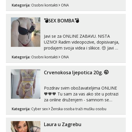
Kategorija:
Osobni kontakti
ONA
💣SEX BOMBA💣
Javi se za ONLINE ZABAVU. NISTA
UZIVO! Radim videopozive, dopisivanja,
prodajem svoja videa i slikice. 😚 Javi mi
se porukom na Whatsupp, Viber ili
Kategorija:
Osobni kontakti
ONA
Telegram. +385 91 723 0045
Crvenokosa ljepotica 20g. 🤭
Pozdrav svim obožavateljima ONLINE
🧡🧡🧡 Tu sam za vas ako ste u potrazi
za online druženjem - samnom se
možete zabaviti preko videopoziva, ili
Kategorija:
Cyber sex
Ženska osoba traži mušku osobu
ako vam nisam dovoljna radim i u paru i
trojci s kolegicama, svaka je drugačija
😉 Radim i vruća tipkanja uz slike i hot
Laura u Zagrebu
line pozive. Za vas sam pripremila ...