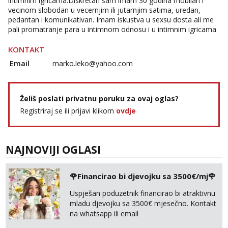
intimnim igricama.Diskretan sam imam 30 godina mobilan i
vecinom slobodan u vecernjim ili jutarnjim satima, uredan,
pedantan i komunikativan. Imam iskustva u sexsu dosta ali me
pali promatranje para u intimnom odnosu i u intimnim igricama
KONTAKT
Email
marko.leko@yahoo.com
Želiš poslati privatnu poruku za ovaj oglas?
Registriraj se ili prijavi klikom
ovdje
NAJNOVIJI OGLASI
🌹Financirao bi djevojku sa 3500€/mj🌹
Uspješan poduzetnik financirao bi atraktivnu
mladu djevojku sa 3500€ mjesečno. Kontakt
na whatsapp ili email