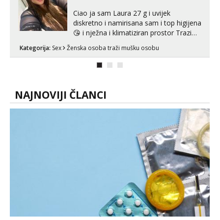
Ciao ja sam Laura 27 g i uvijek
diskretno i namirisana sam i top higijena
😘 i nježna i klimatiziran prostor Trazim
sex za nagradu Radim klasican sex
Kategorija:
Sex
Ženska osoba traži mušku osobu
Pusenje i gutanje sperme Erotsko rublje
imam uvijek Lizati me mozes i ljubiti po
tijelu Iskljucivo neradim analni !!! I
neljubim se Wha...
NAJNOVIJI ČLANCI