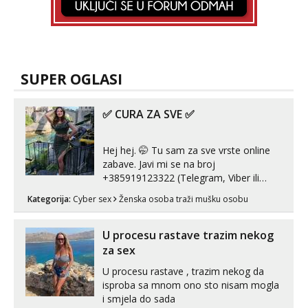
SUPER OGLASI
✅ CURA ZA SVE ✅
Hej hej. 🤭 Tu sam za sve vrste online
zabave. Javi mi se na broj
+385919123322 (Telegram, Viber ili
Whatsapp). 🤙 NE javljaj se na uzivo.
Kategorija:
Cyber sex
Ženska osoba traži mušku osobu
Hvala.
U procesu rastave trazim nekog
za sex
U procesu rastave , trazim nekog da
isproba sa mnom ono sto nisam mogla
i smjela do sada