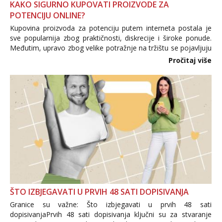
KAKO SIGURNO KUPOVATI PROIZVODE ZA
POTENCIJU ONLINE?
Kupovina proizvoda za potenciju putem interneta postala je
sve popularnija zbog praktičnosti, diskrecije i široke ponude.
Međutim, upravo zbog velike potražnje na tržištu se pojavljuju
i brojni krivotvoreni proizvodi, nepouzdane internetske
Pročitaj više
trgovine te proizvodi nepoznatog podrijetla. ...
ŠTO IZBJEGAVATI U PRVIH 48 SATI DOPISIVANJA
Granice su važne: Što izbjegavati u prvih 48 sati
dopisivanjaPrvih 48 sati dopisivanja ključni su za stvaranje