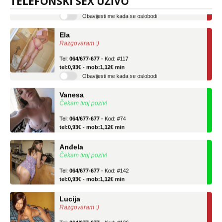
TELEFONSKI SEX UŽIVO
Obavijesti me kada se oslobodi
Ela
Razgovaram :)
Tel:
064/677-677
- Kod: #117
tel:0,93€ - mob:1,12€ min
Obavijesti me kada se oslobodi
Vanesa
Čekam tvoj poziv!
Tel:
064/677-677
- Kod: #74
tel:0,93€ - mob:1,12€ min
Anđela
Čekam tvoj poziv!
Tel:
064/677-677
- Kod: #142
tel:0,93€ - mob:1,12€ min
Lucija
Razgovaram :)
Tel:
064/677-677
- Kod: #136