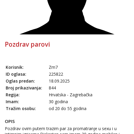
Pozdrav parovi
Korisnik:
Zm7
ID oglasa:
225822
Oglas predan:
18.09.2025
Broj prikazivanja:
844
Regija:
Hrvatska - Zagrebačka
Imam:
30 godina
Tražim osobu:
od 20 do 55 godina
OPIS
Pozdrav ovim putem trazim par za promatranje u sexu i u