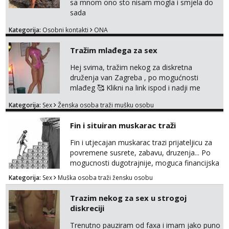
sa mnom ono sto nisam mogla i smjela do
sada
Kategorija:
Osobni kontakti
ONA
Tražim mlađega za sex
Hej svima, tražim nekog za diskretna
druženja van Zagreba , po mogućnosti
mlađeg 🥰 Klikni na link ispod i nadji me
tamo, cekam te!
Kategorija:
Sex
Ženska osoba traži mušku osobu
Fin i situiran muskarac traži
Fin i utjecajan muskarac trazi prijateljicu za
povremene susrete, zabavu, druzenja... Po
mogucnosti dugotrajnije, moguca financijska
potpora!
Kategorija:
Sex
Muška osoba traži žensku osobu
Trazim nekog za sex u strogoj
diskreciji
Trenutno pauziram od faxa i imam jako puno