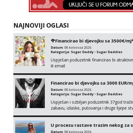
NAJNOVIJI OGLASI
🌹Financirao bi djevojku sa 3500€/mj
Datum
: 08.kolovoza 2026.
Kategorija:
Sugar Daddy
Sugar Daddies
Uspješan poduzetnik financirao bi atrakt
ili email
Financirao bi djevojku sa 3000 EUR/m
Datum
: 08.kolovoza 2026.
Kategorija:
Sugar Daddy
Sugar Daddies
Uspješan i ozbiljan poduzetnik 37god traž
zabavu, izlaske, putovanja i druge lijepe s
zgodna i atraktivna javi se na moj email:
U procesu rastave trazim nekog za 
Datum
: 08.kolovoza 2026.