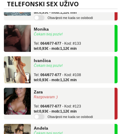
TELEFONSKI SEX UŽIVO
Tel:
064/677-677
- Kod: #136
tel:0,93€ - mob:1,12€ min
Obavijesti me kada se oslobodi
Monika
Čekam tvoj poziv!
Tel:
064/677-677
- Kod: #133
tel:0,93€ - mob:1,12€ min
Ivančica
Čekam tvoj poziv!
Tel:
064/677-677
- Kod: #108
tel:0,93€ - mob:1,12€ min
Zara
Razgovaram :)
Tel:
064/677-677
- Kod: #123
tel:0,93€ - mob:1,12€ min
Obavijesti me kada se oslobodi
Anđela
Čekam tvoj poziv!