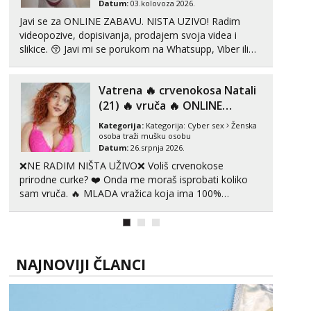
Datum:
03.kolovoza 2026.
Javi se za ONLINE ZABAVU. NISTA UZIVO! Radim
videopozive, dopisivanja, prodajem svoja videa i
slikice. 😚 Javi mi se porukom na Whatsupp, Viber ili
Telegram. +385 91 723 0045
Vatrena ‎️‍🔥 crvenokosa Natali
(21) ‎️‍🔥 vruča‎ ️‍🔥 ONLINE
ZABAVA
Kategorija:
Kategorija:
Cyber sex
Ženska
osoba traži mušku osobu
Datum:
26.srpnja 2026.
❌NE RADIM NIŠTA UŽIVO❌ Voliš crvenokose
prirodne curke? ❤️ Onda me moraš isprobati koliko
sam vruča.‎ ️‍🔥 MLADA vražica koja ima 100%
prorodne grudi, 💦 Misli su mi uvijek prljave i u svemu
vidim samo užitak. 💦 U mojoj raznolikoj ponudi
možeš pranaći nešto po svojoj mjeri. Sexi videa s
kolegica...
NAJNOVIJI ČLANCI