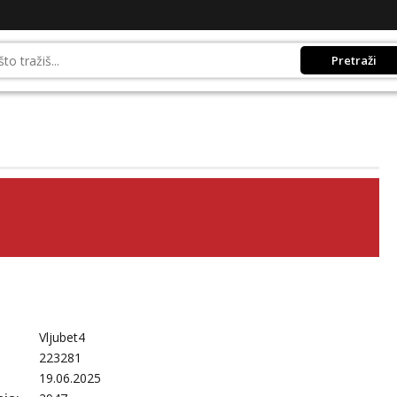
Pretraži
Vljubet4
223281
19.06.2025