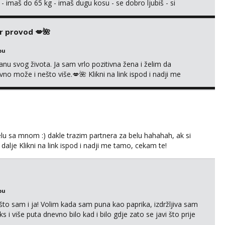
 - imaš do 65 kg - imaš dugu kosu - se dobro ljubiš - si
še) i dostupna radnim danom (vikendi i noći su za obitelj) -
ljajte se: - debele - frajeri i paro...
r provod 💋🌺
bu
nu svog života. Ja sam vrlo pozitivna žena i želim da
 može i nešto više.💋🌺 Klikni na link ispod i nadji me
lu sa mnom :) dakle trazim partnera za belu hahahah, ak si
 dalje Klikni na link ispod i nadji me tamo, cekam te!
bu
što sam i ja! Volim kada sam puna kao paprika, izdržljiva sam
s i više puta dnevno bilo kad i bilo gdje zato se javi što prije
 me tamo, cekam te!