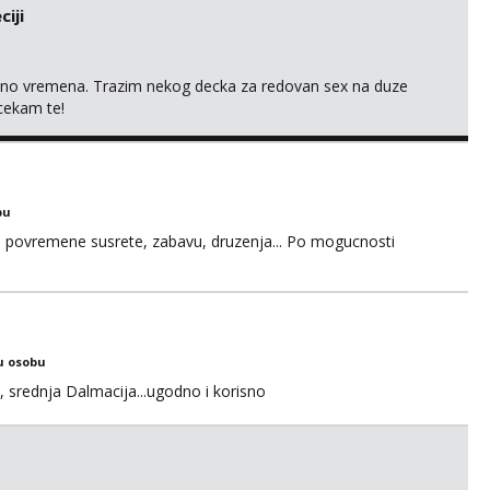
iji
uno vremena. Trazim nekog decka za redovan sex na duze
 cekam te!
bu
u za povremene susrete, zabavu, druzenja... Po mogucnosti
u osobu
, srednja Dalmacija...ugodno i korisno