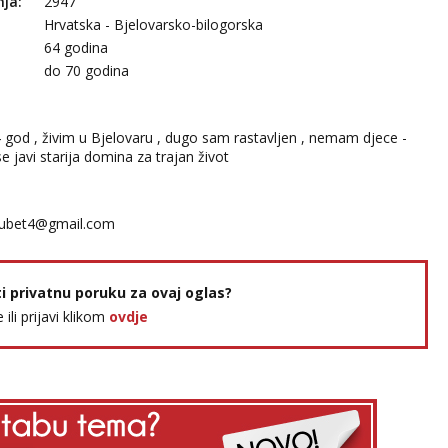
nja:
2947
Hrvatska - Bjelovarsko-bilogorska
64 godina
:
do 70 godina
god , živim u Bjelovaru , dugo sam rastavljen , nemam djece -
se javi starija domina za trajan život
jubet4@gmail.com
ti privatnu poruku za ovaj oglas?
e ili prijavi klikom
ovdje