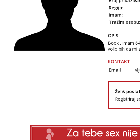
Broj prikaziva
Regija:
Imam:
Tražim osobu
OPIS
Book , imam 64 
volio bih da mi 
KONTAKT
Email
vl
Želiš posla
Registriraj s