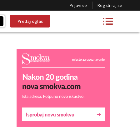
Prijavi se
Registriraj se
Predaj oglas
Lucija
Razgovaram :)