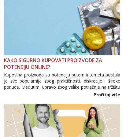
KAKO SIGURNO KUPOVATI PROIZVODE ZA
POTENCIJU ONLINE?
Kupovina proizvoda za potenciju putem interneta postala
je sve popularnija zbog praktičnosti, diskrecije i široke
ponude. Međutim, upravo zbog velike potražnje na tržištu
se pojavljuju i brojni krivotvoreni proizvodi, nepouzdane
Pročitaj više
internetske trgovine te proizvodi nepoznatog podrijetla. ...