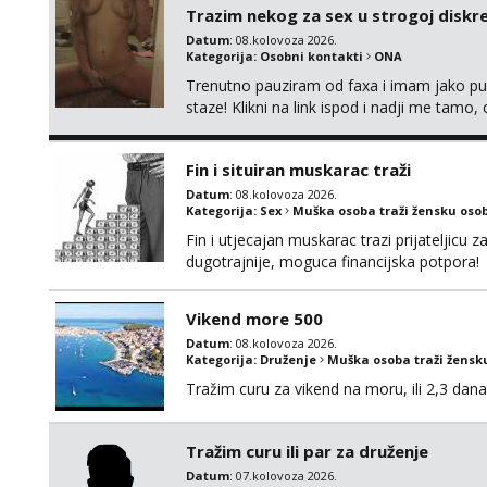
Trazim nekog za sex u strogoj diskrec
Datum
: 08.kolovoza 2026.
Kategorija:
Osobni kontakti
ONA
Trenutno pauziram od faxa i imam jako p
staze! Klikni na link ispod i nadji me tamo,
Fin i situiran muskarac traži
Datum
: 08.kolovoza 2026.
Kategorija:
Sex
Muška osoba traži žensku oso
Fin i utjecajan muskarac trazi prijateljic
dugotrajnije, moguca financijska potpora!
Vikend more 500
Datum
: 08.kolovoza 2026.
Kategorija:
Druženje
Muška osoba traži žensk
Tražim curu za vikend na moru, ili 2,3 dana
Tražim curu ili par za druženje
Datum
: 07.kolovoza 2026.