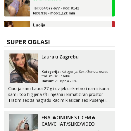
Tel:
064/677-677
- Kod: #142
tel:0,93€ - mob:1,12€ min
Lucija
Razgovaram :)
Tel:
064/677-677
- Kod: #136
tel:0,93€ - mob:1,12€ min
SUPER OGLASI
Obavijesti me kada se oslobodi
Monika
Laura u Zagrebu
Čekam tvoj poziv!
Tel:
064/677-677
- Kod: #133
Kategorija:
Kategorija:
Sex
Ženska osoba
tel:0,93€ - mob:1,12€ min
traži mušku osobu
Datum:
28.srpnja 2026.
Ivančica
Ciao ja sam Laura 27 g i uvijek diskretno i namirisana
Čekam tvoj poziv!
sam i top higijena 😘 i nježna i klimatiziran prostor
Trazim sex za nagradu Radim klasican sex Pusenje i
Tel:
064/677-677
- Kod: #108
gutanje sperme Erotsko rublje imam uvijek Lizati me
tel:0,93€ - mob:1,12€ min
mozes i ljubiti po tijelu Iskljucivo neradim analni !!! I
ENA 🔥ONLINE S LICEM🔥
Zara
neljubim se Wha...
Razgovaram :)
CAM/CHAT/SLIKE/VIDEO