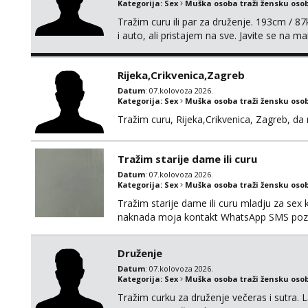
Kategorija:
Sex
Muška osoba traži žensku oso
Tražim curu ili par za druženje. 193cm / 
i auto, ali pristajem na sve. Javite se na 
spola. mauli772@proton.me
Rijeka,Crikvenica,Zagreb
Datum
: 07.kolovoza 2026.
Kategorija:
Sex
Muška osoba traži žensku oso
Tražim curu, Rijeka,Crikvenica, Zagreb, d
Tražim starije dame ili curu
Datum
: 07.kolovoza 2026.
Kategorija:
Sex
Muška osoba traži žensku oso
Tražim starije dame ili curu mladju za sex
naknada moja kontakt WhatsApp SMS poziv
Druženje
Datum
: 07.kolovoza 2026.
Kategorija:
Sex
Muška osoba traži žensku oso
Tražim curku za druženje večeras i sutra. 