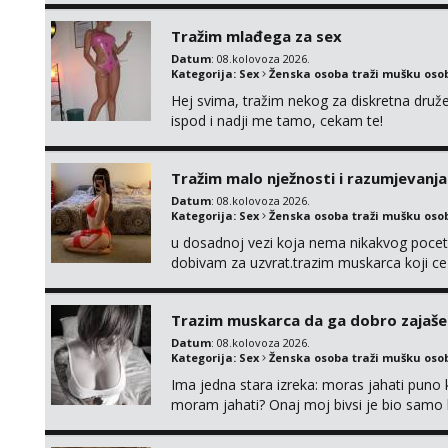
Tražim mlađega za sex
Datum
: 08.kolovoza 2026.
Kategorija:
Sex
Ženska osoba traži mušku oso
Hej svima, tražim nekog za diskretna druž
ispod i nadji me tamo, cekam te!
Tražim malo nježnosti i razumjevanja
Datum
: 08.kolovoza 2026.
Kategorija:
Sex
Ženska osoba traži mušku oso
u dosadnoj vezi koja nema nikakvog pocetk
dobivam za uzvrat.trazim muskarca koji c
njeznosti i razumjevanja. volim njezan sek
muskarac preuzme kontrolu . javi se :) Klik
Trazim muskarca da ga dobro zajaš
Datum
: 08.kolovoza 2026.
Kategorija:
Sex
Ženska osoba traži mušku oso
Ima jedna stara izreka: moras jahati puno ko
moram jahati? Onaj moj bivsi je bio samo ko