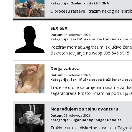
Kategorija:
Osobni kontakti
ONA
U procesu rastave , trazim nekog da ispr
SEX SEX
Datum
: 08.kolovoza 2026.
Kategorija:
Sex
Muška osoba traži žensku oso
Pozdrav momak 24g tražim isključivo žene
diskretan Javljanje na wapp 095 546 9915
Divlja zabava
Datum
: 08.kolovoza 2026.
Kategorija:
Sex
Muška osoba traži žensku oso
Traže se drolje sa umjetnim sisama za divlj
zagarantirana Prostor imam na području 
poziva
Nagrađujem za tajnu avanturu
Datum
: 08.kolovoza 2026.
Kategorija:
Sugar Daddy
Sugar Daddies
Tražim curu za diskretne susrete u Zagrebu