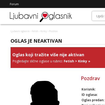
Forum
Ljubavni oglasnik
›
Fetish
›
Kinky
› Pozdrav
OGLAS JE NEAKTIVAN
Oglas koji tražite više nije aktivan
Pogledajte slične oglase u rubrici:
Fetish
>
Kinky
»
Pozdrav
Korisnik:
ID oglasa:
Oglas predan: