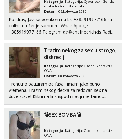
Tel:
064/677-677
- Kod: #123
Kategorija:
Kategorija:
Cyber sex
Ženska
tel:0,93€ - mob:1,12€ min
osoba traži mušku osobu
Datum:
06.kolovoza 2026.
Obavijesti me kada se oslobodi
Pozdrav, Javi se porukom na br. +385919977166 za
Anđela
online druženje samnom. WhatsApp 👉
Čekam tvoj poziv!
+385919977166 Telegram 👉@enafriedrichkis Radim
videopozive s licem, solo i s partnerom, kolegicama
Tel:
064/677-677
- Kod: #142
tel:0,93€ - mob:1,12€ min
(Tina&Natali), razne kombinacije halteri, haljine,
Trazim nekog za sex u strogoj
štikle, samostojeće itd. Nudim svakakva videa seksa,
puš...
diskreciji
Kategorija:
Kategorija:
Osobni kontakti
ONA
Datum:
08.kolovoza 2026.
Trenutno pauziram od faxa i imam jako puno
vremena. Trazim nekog decka za redovan sex na
duze staze! Klikni na link ispod i nadji me tamo,
cekam te!
💣SEX BOMBA💣
Kategorija:
Kategorija:
Osobni kontakti
ONA