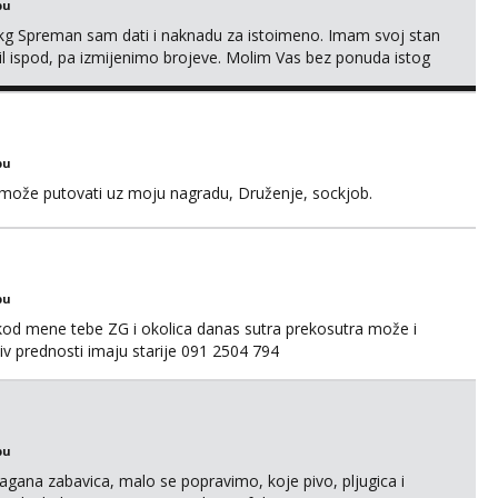
bu
87kg Spreman sam dati i naknadu za istoimeno. Imam svoj stan
mail ispod, pa izmijenimo brojeve. Molim Vas bez ponuda istog
bu
a može putovati uz moju nagradu, Druženje, sockjob.
bu
 kod mene tebe ZG i okolica danas sutra prekosutra može i
 prednosti imaju starije 091 2504 794
bu
Lagana zabavica, malo se popravimo, koje pivo, pljugica i