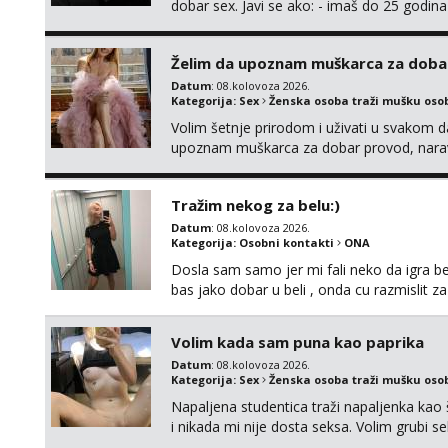
dobar sex. Javi se ako: - imaš do 25 godina
fleksibilna s vremenom (jer ga nemam previ
vodiš brigu o zdravlju i koristiš zaštitu Ne jav
Želim da upoznam muškarca za doba
Datum
: 08.kolovoza 2026.
Kategorija:
Sex
Ženska osoba traži mušku oso
Volim šetnje prirodom i uživati u svakom da
upoznam muškarca za dobar provod, naravno
tamo, cekam te!
Tražim nekog za belu:)
Datum
: 08.kolovoza 2026.
Kategorija:
Osobni kontakti
ONA
Dosla sam samo jer mi fali neko da igra be
bas jako dobar u beli , onda cu razmislit za
Volim kada sam puna kao paprika
Datum
: 08.kolovoza 2026.
Kategorija:
Sex
Ženska osoba traži mušku oso
Napaljena studentica traži napaljenka kao 
i nikada mi nije dosta seksa. Volim grubi sek
da me isprobaš Klikni na link ispod i nadji