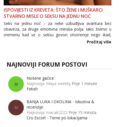
ISPOVIJESTI IZ KREVETA: ŠTO ŽENE I MUŠKARCI
STVARNO MISLE O SEKSU NA JEDNU NOĆ
Seks na jednu noć – za neke uzbudljiva avantura bez
obaveza, za druge emotivna minska polja. Iako živimo u
vremenu kad se o seksu govori otvorenije nego ikad,
tema „jedne noći strasti“ i dalje izaziva burne rasprave. Što
Pročitaj više
zapravo misle žene, a što muškarci? Jesu...
NAJNOVIJI FORUM POSTOVI
Nošene gaćice
Najnovija: Maya sweety
Prije 1 minute
M
Fetish
BANJA LUKA I OKOLINA - Iskustva &
recenzije
M
Najnovija: macak2222
Prije 15 minuta
Cro Escort - Teme po lokacijama