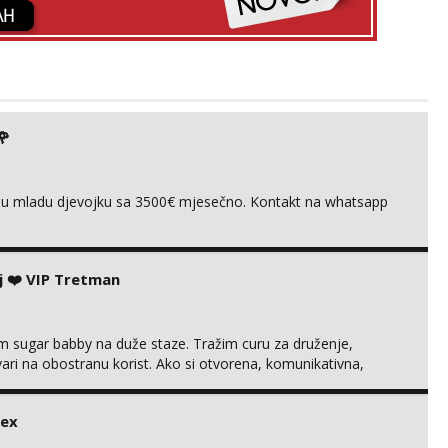
🌹
ivnu mladu djevojku sa 3500€ mjesečno. Kontakt na whatsapp
j ❤️ VIP Tretman
im sugar babby na duže staze. Tražim curu za druženje,
tvari na obostranu korist. Ako si otvorena, komunikativna,
 markodalic37@gmail.com
sex