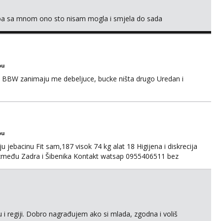
oba sa mnom ono sto nisam mogla i smjela do sada
bu
 BBW zanimaju me debeljuce, bucke ništa drugo Uredan i
bu
u jebacinu Fit sam,187 visok 74 kg alat 18 Higijena i diskrecija
između Zadra i Šibenika Kontakt watsap 0955406511 bez
 i regiji. Dobro nagrađujem ako si mlada, zgodna i voliš