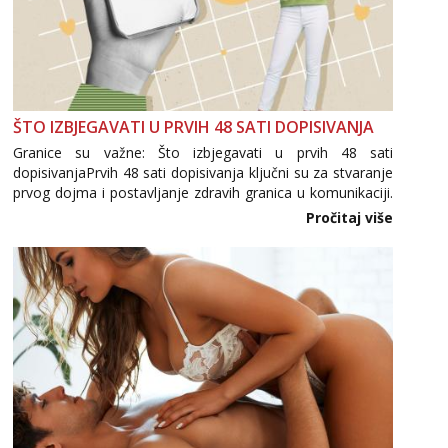
ŠTO IZBJEGAVATI U PRVIH 48 SATI DOPISIVANJA
Granice su važne: Što izbjegavati u prvih 48 sati
dopisivanjaPrvih 48 sati dopisivanja ključni su za stvaranje
prvog dojma i postavljanje zdravih granica u komunikaciji.
Važno je izbjeći prebrzo otkrivanje osobnih ili intimnih
Pročitaj više
informacija, jer nepoznata osoba još nije zaslužila to
povjerenje. Takođe...