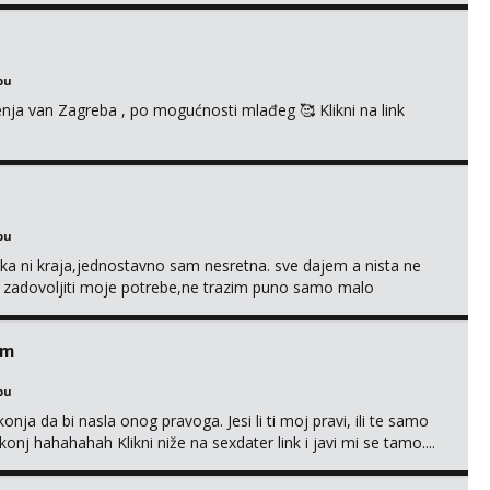
bu
enja van Zagreba , po mogućnosti mlađeg 🥰 Klikni na link
bu
a ni kraja,jednostavno sam nesretna. sve dajem a nista ne
e zadovoljiti moje potrebe,ne trazim puno samo malo
s i njezne poljupce po tijelu koji me jako pale,obozavam kad
ni na link ispod i nadji me tamo, cekam te!
em
bu
nja da bi nasla onog pravoga. Jesi li ti moj pravi, ili te samo
nj hahahahah Klikni niže na sexdater link i javi mi se tamo....