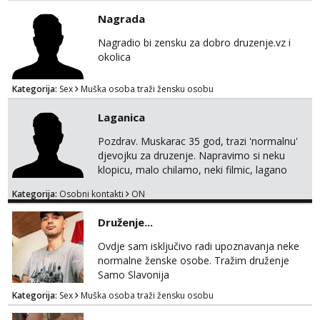
Nagrada
Nagradio bi zensku za dobro druzenje.vz i
okolica
Kategorija:
Sex
Muška osoba traži žensku osobu
Laganica
Pozdrav. Muskarac 35 god, trazi 'normalnu'
djevojku za druzenje. Napravimo si neku
klopicu, malo chilamo, neki filmic, lagano
upoznavanje, bez obaveza. Izgled mi nije
Kategorija:
Osobni kontakti
ON
pretjerano bitan koliko iznutra. Bucke se
slobodno jave jer sam i sam takav. Medo
Druženje...
brundo xD Budi pristojna i dobra, za sve
ostale cemo lako. Zagreb.
Ovdje sam isključivo radi upoznavanja neke
normalne ženske osobe. Tražim druženje
Samo Slavonija
Kategorija:
Sex
Muška osoba traži žensku osobu