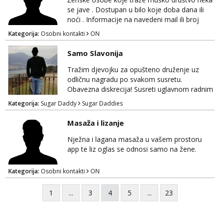
NE POZIVI ,❌️ NE SEXCAM, ❌️NE
se jave . Dostupan u bilo koje doba dana ili
SEXCHATTING🚫...
noći . Informacije na navedeni mail ili broj
mobitela.
Kategorija:
Osobni kontakti
ON
Samo Slavonija
Tražim djevojku za opušteno druženje uz
odličnu nagradu po svakom susretu.
Obavezna diskrecija! Susreti uglavnom radnim
danima tijekom dana ali nije uvjet. Samo
Kategorija:
Sugar Daddy
Sugar Daddies
Slavonija. osmarios984@gmail.com
Masaža i lizanje
Nježna i lagana masaža u vašem prostoru
app te liz oglas se odnosi samo na žene.
Kategorija:
Osobni kontakti
ON
1
...
3
4
5
...
23