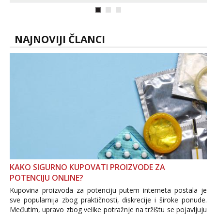
kolegicama (Tina&Natali), razne
kombinacije halteri, haljine, štikle,
samostojeće itd. Nudim svakakva videa
seksa, puš...
NAJNOVIJI ČLANCI
KAKO SIGURNO KUPOVATI PROIZVODE ZA
POTENCIJU ONLINE?
Kupovina proizvoda za potenciju putem interneta postala je
sve popularnija zbog praktičnosti, diskrecije i široke ponude.
Međutim, upravo zbog velike potražnje na tržištu se pojavljuju