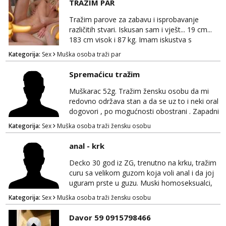
TRAZIM PAR
Tražim parove za zabavu i isprobavanje
različitih stvari. Iskusan sam i vješt... 19 cm...
183 cm visok i 87 kg. Imam iskustva s
parovima, potpuno sam zdrava i njegovana, a
Kategorija:
Sex
Muška osoba traži par
privatnost je apsolutno najvažnija. Ozbiljni
parovi mogu me kontaktirati putem
Spremaćicu tražim
WhatsAppa ili Vibera. Samo ozbiljni parovi
trebaju slati poruke ili zvati. Blokiram one koji
Muškarac 52g. Tražim žensku osobu da mi
nisu ozbiljni.
redovno održava stan a da se uz to i neki oral
dogovori , po mogućnosti obostrani . Zapadni
dio Zagreba .Javiti se prvo porukom na
Kategorija:
Sex
Muška osoba traži žensku osobu
WhatsApp 0958634499
anal - krk
Decko 30 god iz ZG, trenutno na krku, tražim
curu sa velikom guzom koja voli anal i da joj
uguram prste u guzu. Muski homoseksualci,
parovi i transiči odjebite, ne zanimate me. Bilo
Kategorija:
Sex
Muška osoba traži žensku osobu
kakva placanja opcenito (gotovina) ili
unaprijed (aircash, paysafecard, bonovi) ne
Davor 59 0915798466
dolaze u obzir. Javit se prvo porukom na