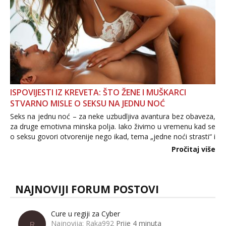
ISPOVIJESTI IZ KREVETA: ŠTO ŽENE I MUŠKARCI
STVARNO MISLE O SEKSU NA JEDNU NOĆ
Seks na jednu noć – za neke uzbudljiva avantura bez obaveza,
za druge emotivna minska polja. Iako živimo u vremenu kad se
o seksu govori otvorenije nego ikad, tema „jedne noći strasti“ i
dalje izaziva burne rasprave. Što zapravo misle žene, a što
Pročitaj više
muškarci? Jesu...
NAJNOVIJI FORUM POSTOVI
Cure u regiji za Cyber
Najnovija: Raka992
Prije 4 minuta
R