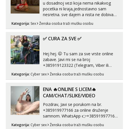
u dosadnoj vezi koja nema nikakvog
pocetka ni kraja,jednostavno sam
nesretna. sve dajem a nista ne dobivam
za uzvrat.trazim muskarca koji ce
Kategorija:
Sex
Ženska osoba traži mušku osobu
zadovoljiti moje potrebe,ne trazim puno
samo malo njeznosti i razumjevanja.
volim njezan seks i njezne poljupce po
✅ CURA ZA SVE ✅
tijelu koji me jako pale,obozavam kad
muskar...
Hej hej. 🤭 Tu sam za sve vrste online
zabave. Javi mi se na broj
+385919123322 (Telegram, Viber ili
Whatsapp). 🤙 NE javljaj se na uzivo.
Kategorija:
Cyber sex
Ženska osoba traži mušku osobu
Hvala.
ENA 🔥ONLINE S LICEM🔥
CAM/CHAT/SLIKE/VIDEO
Pozdrav, Javi se porukom na br.
+385919977166 za online druženje
samnom. WhatsApp 👉+385919977166
Telegram 👉@enafriedrichkis Radim
Kategorija:
Cyber sex
Ženska osoba traži mušku osobu
videopozive s licem, solo i s partnerom,