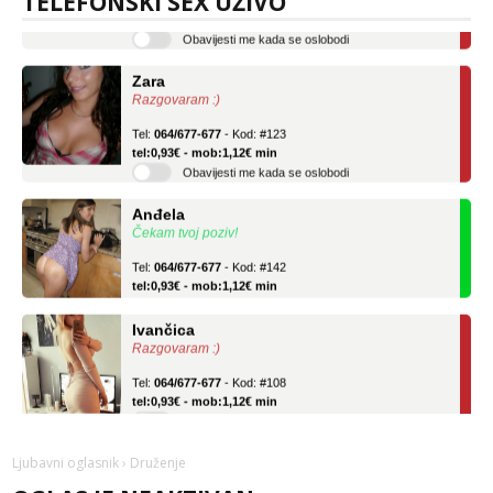
TELEFONSKI SEX UŽIVO
tel:0,93€ - mob:1,12€ min
Obavijesti me kada se oslobodi
Zara
Razgovaram :)
Tel:
064/677-677
- Kod: #123
tel:0,93€ - mob:1,12€ min
Obavijesti me kada se oslobodi
Anđela
Čekam tvoj poziv!
Tel:
064/677-677
- Kod: #142
tel:0,93€ - mob:1,12€ min
Ivančica
Razgovaram :)
Tel:
064/677-677
- Kod: #108
tel:0,93€ - mob:1,12€ min
Obavijesti me kada se oslobodi
Zara
Ljubavni oglasnik
› Druženje
Razgovaram :)