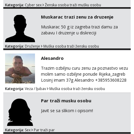
squirting anal slike i videa razne igrice s
Kategorija:
Cyber sex
Ženska osoba traži mušku osobu
partnerom ili partnericom te naši porno
uradci. Javi se porukom na wapp i zakaži svoj
Muskarac trazi zenu za druzenje
termin. P.S. tražit ćeš me još 🫠💦
Muskarac 50 g iz zagreba trazi damu za
zabavu I druzenje u diskreciji
Kategorija:
Druženje
Muška osoba traži žensku osobu
Alesandro
Trazim ozbiljnu curu zenu za poznastvo vezu
molim samo ozbiljne ponude Rijeka_zagreb
Losinj imam 37g Alesandro +385953608228
💪💪
Kategorija:
Veza / ljubav
Muška osoba traži žensku osobu
Par traži musku osobu
Javit se sa slikom i opisom!
Kategorija:
Sex
Par traži par