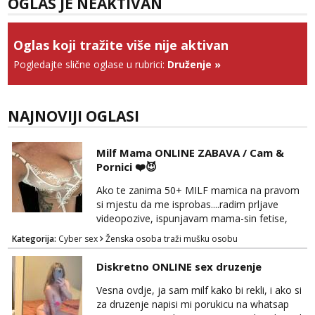
OGLAS JE NEAKTIVAN
Tel:
064/677-677
- Kod: #123
tel:0,93€ - mob:1,12€ min
Obavijesti me kada se oslobodi
Oglas koji tražite više nije aktivan
Anđela
Pogledajte slične oglase u rubrici:
Druženje
»
Čekam tvoj poziv!
Tel:
064/677-677
- Kod: #142
tel:0,93€ - mob:1,12€ min
NAJNOVIJI OGLASI
Milf Mama ONLINE ZABAVA / Cam &
Pornici ❤️😈
Ako te zanima 50+ MILF mamica na pravom
si mjestu da me isprobas....radim prljave
videopozive, ispunjavam mama-sin fetise,
dominacija, hotchat, saljem ti svoje gole
Kategorija:
Cyber sex
Ženska osoba traži mušku osobu
slikice i videe ako zelis, a mozes i dobiti gacice
od mamice ako me zamolis... 🔥🫦 NE RADIM
Diskretno ONLINE sex druzenje
UZIVO...Javi se na wapp 091 548 3275,
mamica te ceka da ispunim sve tvoje zelje 😽
Vesna ovdje, ja sam milf kako bi rekli, i ako si
za druzenje napisi mi porukicu na whatsap