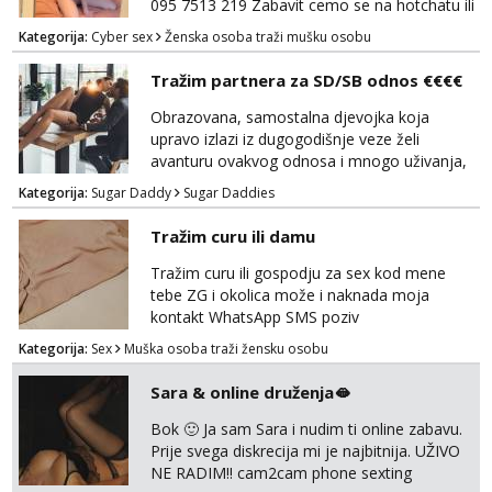
095 7513 219 Zabavit cemo se na hotchatu ili
videopozivu a saljem i gacice i gole slikice :)
Kategorija:
Cyber sex
Ženska osoba traži mušku osobu
NE UZIVO!
Tražim partnera za SD/SB odnos €€€€
Obrazovana, samostalna djevojka koja
upravo izlazi iz dugogodišnje veze želi
avanturu ovakvog odnosa i mnogo uživanja,
poklona, pažnje i putovanja. Moguća i
Kategorija:
Sugar Daddy
Sugar Daddies
poslovna saradnja ako nam se interesi
poklapaju. Mnogo senzualnosti i lijepe
Tražim curu ili damu
energije. Javite mi se sa opisom što opširnijim
jer od toga ovisi da li ću odgovoriti. Isključivo
Tražim curu ili gospodju za sex kod mene
tražim nekoga za duži vremenski period.
tebe ZG i okolica može i naknada moja
Naravno njegovanog i galantn...
kontakt WhatsApp SMS poziv
Kategorija:
Sex
Muška osoba traži žensku osobu
Sara & online druženja🫦
Bok 🙂 Ja sam Sara i nudim ti online zabavu.
Prije svega diskrecija mi je najbitnija. UŽIVO
NE RADIM!! cam2cam phone sexting