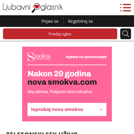
Prijavi se
Registriraj se
Predaj oglas
Ivančica
Razgovaram :)
Tel:
064/677-677
- Kod: #108