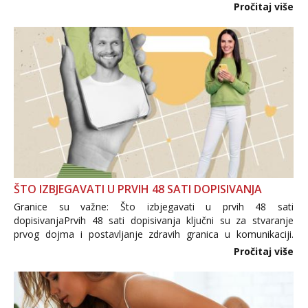
i brojni krivotvoreni proizvodi, nepouzdane internetske
Pročitaj više
trgovine te proizvodi nepoznatog podrijetla. ...
ŠTO IZBJEGAVATI U PRVIH 48 SATI DOPISIVANJA
Granice su važne: Što izbjegavati u prvih 48 sati
dopisivanjaPrvih 48 sati dopisivanja ključni su za stvaranje
prvog dojma i postavljanje zdravih granica u komunikaciji.
Važno je izbjeći prebrzo otkrivanje osobnih ili intimnih
Pročitaj više
informacija, jer nepoznata osoba još nije zaslužila to
povjerenje. Takođe...