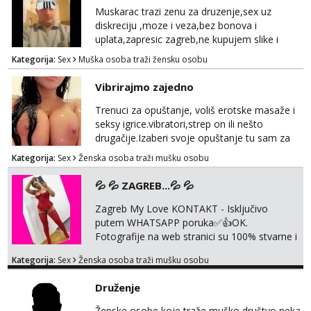
whatsapp 0958048882.
Muskarac trazi zenu za druzenje,sex uz
diskreciju ,moze i veza,bez bonova i
uplata,zapresic zagreb,ne kupujem slike i
videa
Kategorija:
Sex
Muška osoba traži žensku osobu
Vibrirajmo zajedno
Trenuci za opuštanje, voliš erotske masaže i
seksy igrice.vibratori,strep on ili nešto
drugačije.Izaberi svoje opuštanje tu sam za
tebe.sve info na mob 095/762-8147
Kategorija:
Sex
Ženska osoba traži mušku osobu
💦 💦 ZAGREB...💦 💦
Zagreb My Love KONTAKT - Isključivo
putem WHATSAPP poruka✅️👍OK.
Fotografije na web stranici su 100% stvarne i
moje. ❤️ 🥰 stariji gospoda su također
Kategorija:
Sex
Ženska osoba traži mušku osobu
dobrodošli! Ali informacije ću vam poslati
samo putem WhatsAppa. ❗️❗️❗️ Samo u mom
Druženje
stanu; čista kupaonica i ručnici za vas prije ili
poslije masaže, nalazim se u centru grada. 🚫
Ženske osobe koje traže muško društvo neka