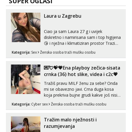
SUPER OGLASI
Laura u Zagrebu
Ciao ja sam Laura 27 g i uvijek
diskretno i namirisana sam i top higijena
😘 i nježna i klimatiziran prostor Trazim
sex za nagradu Radim klasican sex
Kategorija:
Sex
Ženska osoba traži mušku osobu
Pusenje i gutanje sperme Erotsko rublje
imam uvijek Lizati me mozes i ljubiti po
tijelu Iskljucivo neradim analni !!! I
💌💘💝💗Ena playboy zečica-sisata
neljubim se Wha...
crnka (36) hot slike, videa i c2c💗
Tražiš pravu MILF ženu za sebe? Onda
mi se obavezno javi. Crna duga kosa
koja prekriva bujne grudi kakve još nisi
vidio, čista ŠESTICA! A usne? O usnama
Kategorija:
Cyber sex
Ženska osoba traži mušku osobu
bolje da ni ne pričam. Prave pune usne
koje će ti se urezati u pamćenje, jer
vjeruj mi, takve još nisi vidio. Uvijek sam
Tražim malo nježnosti i
spremna za ONLOINE zabavu...
razumjevanja