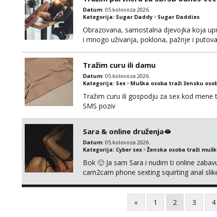
Datum
: 05.kolovoza 2026.
Kategorija:
Sugar Daddy
Sugar Daddies
Obrazovana, samostalna djevojka koja upr
i mnogo uživanja, poklona, pažnje i putov
poklapaju. Mnogo senzualnosti i lijepe ener
li ću odgovoriti. Isključivo tražim nekoga 
Tražim curu ili damu
Datum
: 05.kolovoza 2026.
Kategorija:
Sex
Muška osoba traži žensku oso
Tražim curu ili gospodju za sex kod mene
SMS poziv
Sara & online druženja🫦
Datum
: 05.kolovoza 2026.
Kategorija:
Cyber sex
Ženska osoba traži muš
Bok 🙂 Ja sam Sara i nudim ti online zabavu
cam2cam phone sexting squirting anal slike 
uradci. Javi se porukom na wapp i zakaži sv
«
1
2
3
4