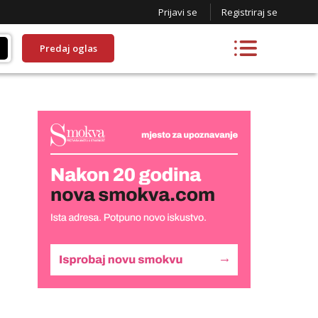
Prijavi se
Registriraj se
Predaj oglas
Lucija
Razgovaram :)