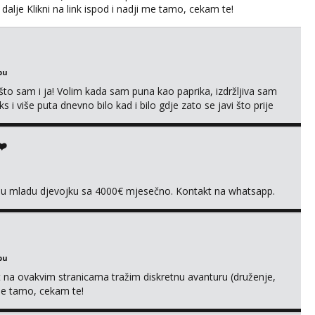
 dalje Klikni na link ispod i nadji me tamo, cekam te!
bu
što sam i ja! Volim kada sam puna kao paprika, izdržljiva sam
s i više puta dnevno bilo kad i bilo gdje zato se javi što prije
 me tamo, cekam te!
❤️
vnu mladu djevojku sa 4000€ mjesečno. Kontakt na whatsapp.
bu
 na ovakvim stranicama tražim diskretnu avanturu (druženje,
 me tamo, cekam te!