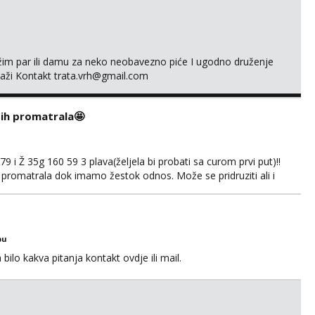
ažim par ili damu za neko neobavezno piće I ugodno druženje
laži Kontakt trata.vrh@gmail.com
i ih promatrala🤩
 i Ž 35g 160 59 3 plava(željela bi probati sa curom prvi put)!!
 promatrala dok imamo žestok odnos. Može se pridruziti ali i
imno bez upoznavanja puno.Sliku mozemo razmjeniti,ali
5.8 poslije tog mozemo se druziti,javi se na mail il...
bu
ilo kakva pitanja kontakt ovdje ili mail.