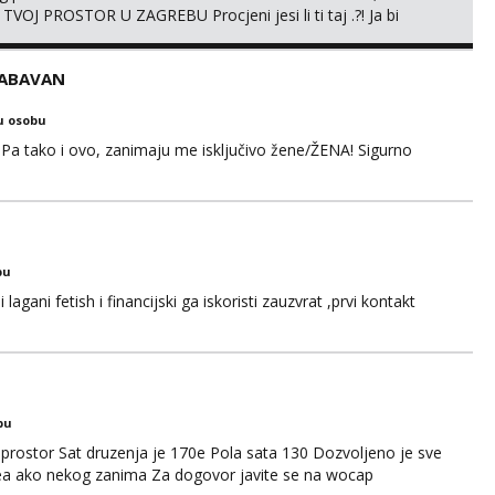
 TVOJ PROSTOR U ZAGREBU Procjeni jesi li ti taj .?! Ja bi
i prcasta guza ... Javi se 🔥Samo na mail.
ZABAVAN
u osobu
Pa tako i ovo, zanimaju me isključivo žene/ŽENA! Sigurno
bu
gani fetish i financijski ga iskoristi zauzvrat ,prvi kontakt
bu
prostor Sat druzenja je 170e Pola sata 130 Dozvoljeno je sve
idea ako nekog zanima Za dogovor javite se na wocap