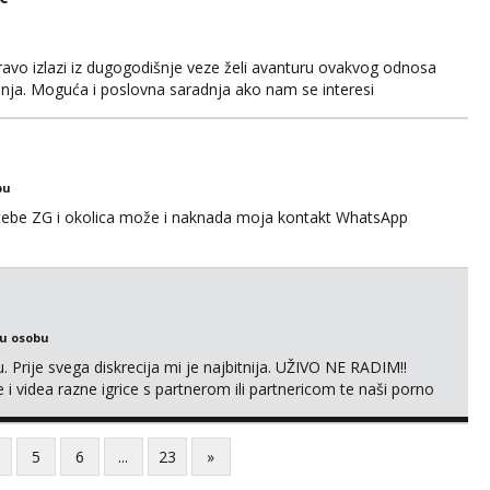
avo izlazi iz dugogodišnje veze želi avanturu ovakvog odnosa
anja. Moguća i poslovna saradnja ako nam se interesi
gije. Javite mi se sa opisom što opširnijim jer od toga ovisi da
za duži vremenski period. Naravno njegovanog i galantn...
bu
 tebe ZG i okolica može i naknada moja kontakt WhatsApp
ku osobu
. Prije svega diskrecija mi je najbitnija. UŽIVO NE RADIM!!
i videa razne igrice s partnerom ili partnericom te naši porno
oj termin. P.S. tražit ćeš me još 🫠💦
5
6
...
23
»