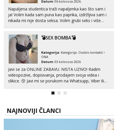
Razgovaram :)
Datum:
06.kolovoza 2026.
Napaljena studentica traži napaljenka kao što sam i
Tel:
064/677-677
- Kod: #53
ja! Volim kada sam puna kao paprika, izdržljiva sam i
tel:0,93€ - mob:1,12€ min
nikada mi nije dosta seksa. Volim grubi seks i više
Obavijesti me kada se oslobodi
puta dnevno bilo kad i bilo gdje zato se javi što prije
Snježana
da me isprobaš Klikni na link ispod i nadji me tamo,
Čekam tvoj poziv!
💣SEX BOMBA💣
cekam te!
Tel:
064/677-677
- Kod: #119
tel:0,93€ - mob:1,12€ min
Kategorija:
Kategorija:
Osobni kontakti
ONA
Biljana
Datum:
03.kolovoza 2026.
Razgovaram :)
Javi se za ONLINE ZABAVU. NISTA UZIVO! Radim
videopozive, dopisivanja, prodajem svoja videa i
Tel:
064/677-677
- Kod: #132
tel:0,93€ - mob:1,12€ min
slikice. 😚 Javi mi se porukom na Whatsupp, Viber ili
Obavijesti me kada se oslobodi
Telegram. +385 91 723 0045
Alisa
Razgovaram :)
NAJNOVIJI ČLANCI
Tel:
064/677-677
- Kod: #106
tel:0,93€ - mob:1,12€ min
Obavijesti me kada se oslobodi