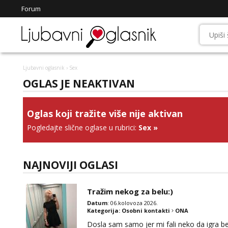
Forum
Ljubavni oglasnik
› Sex
OGLAS JE NEAKTIVAN
Oglas koji tražite više nije aktivan
Pogledajte slične oglase u rubrici:
Sex
»
NAJNOVIJI OGLASI
Tražim nekog za belu:)
Datum
: 06.kolovoza 2026.
Kategorija:
Osobni kontakti
ONA
Dosla sam samo jer mi fali neko da igra be