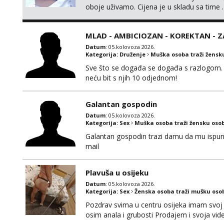
oboje uživamo. Cijena je u skladu sa time .
jednog ali kvalitetnog. Prirodne veće grudi 
MLAD - AMBICIOZAN - KOREKTAN - 
Datum
: 05.kolovoza 2026.
Kategorija:
Druženje
Muška osoba traži žensk
Sve što se događa se događa s razlogom. 
neću bit s njih 10 odjednom!
Galantan gospodin
Datum
: 05.kolovoza 2026.
Kategorija:
Sex
Muška osoba traži žensku oso
Galantan gospodin trazi damu da mu ispuni la
mail
Plavuša u osijeku
Datum
: 05.kolovoza 2026.
Kategorija:
Sex
Ženska osoba traži mušku oso
Pozdrav svima u centru osijeka imam svoj 
osim anala i grubosti Prodajem i svoja v