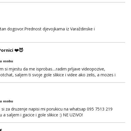
retan dogovor.Prednost djevojkama iz Varaždinske i
rnici ❤️😈
ku osobu
si mjestu da me isprobas....radim prljave videopozive,
chat, saljem ti svoje gole slikice i videe ako zelis, a mozes i
. 🔥🫦 NE RADIM UZIVO...Javi se na wapp 091 548 3275,
 😽
ku osobu
ko si za druzenje napisi mi porukicu na whatsap 095 7513 219
a saljem i gacice i gole slikice :) NE UZIVO!
€