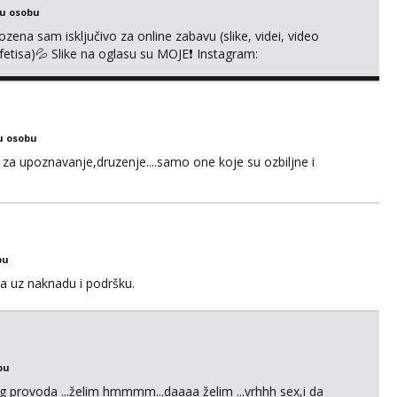
ku osobu
na sam isključivo za online zabavu (slike, videi, video
i fetisa)💦 Slike na oglasu su MOJE❗ Instagram:
m na TELEGRAM: @MagdalenaMagy 👈 (ODGOVARAM JAKO
 Moguće verifkovanje prije zabave✅ JAVI MI SE I ISPUNI
u osobu
za upoznavanje,druzenje....samo one koje su ozbiljne i
bu
a uz naknadu i podršku.
bu
g provoda ...želim hmmmm...daaaa želim ...vrhhh sex,i da