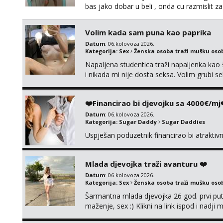
bas jako dobar u beli , onda cu razmislit za
Volim kada sam puna kao paprika
Datum
: 06.kolovoza 2026.
Kategorija:
Sex
Ženska osoba traži mušku oso
Napaljena studentica traži napaljenka kao 
i nikada mi nije dosta seksa. Volim grubi sek
da me isprobaš Klikni na link ispod i nadji
❤️Financirao bi djevojku sa 4000€/mj
Datum
: 06.kolovoza 2026.
Kategorija:
Sugar Daddy
Sugar Daddies
Uspješan poduzetnik financirao bi atrakti
Mlada djevojka traži avanturu ❤️
Datum
: 06.kolovoza 2026.
Kategorija:
Sex
Ženska osoba traži mušku oso
Šarmantna mlada djevojka 26 god. prvi put
maženje, sex :) Klikni na link ispod i nadji