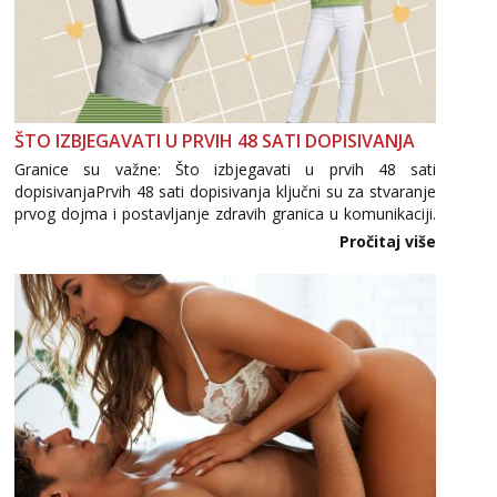
ŠTO IZBJEGAVATI U PRVIH 48 SATI DOPISIVANJA
Granice su važne: Što izbjegavati u prvih 48 sati
dopisivanjaPrvih 48 sati dopisivanja ključni su za stvaranje
prvog dojma i postavljanje zdravih granica u komunikaciji.
Važno je izbjeći prebrzo otkrivanje osobnih ili intimnih
Pročitaj više
informacija, jer nepoznata osoba još nije zaslužila to
povjerenje. Takođe...