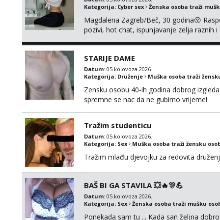
Kategorija:
Cyber sex
Ženska osoba traži muš
Magdalena Zagreb/Beč, 30 godina😚 Raspoze
pozivi, hot chat, ispunjavanje zelja raznih 
@MagdalenaMagyy Javite mi se poruko
BRZO TU I TU PISITE AKO STE ZA ZABAVU)
STARIJE DAME
SVOJE NAJVECE FANTAZIJE😈 CEKA...
Datum
: 05.kolovoza 2026.
Kategorija:
Druženje
Muška osoba traži žensk
Zensku osobu 40-ih godina dobrog izgleda 
spremne se nac da ne gubimo vrijeme!
Tražim studenticu
Datum
: 05.kolovoza 2026.
Kategorija:
Sex
Muška osoba traži žensku oso
Tražim mlađu djevojku za redovita druženj
BAŠ BI GA STAVILA 💥🔥🎊💪
Datum
: 05.kolovoza 2026.
Kategorija:
Sex
Ženska osoba traži mušku oso
Ponekada sam tu ... Kada san željna dobro