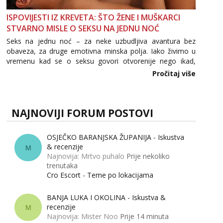
ISPOVIJESTI IZ KREVETA: ŠTO ŽENE I MUŠKARCI
STVARNO MISLE O SEKSU NA JEDNU NOĆ
Seks na jednu noć – za neke uzbudljiva avantura bez
obaveza, za druge emotivna minska polja. Iako živimo u
vremenu kad se o seksu govori otvorenije nego ikad,
tema „jedne noći strasti“ i dalje izaziva burne rasprave. Što
Pročitaj više
zapravo misle žene, a što muškarci? Jesu...
NAJNOVIJI FORUM POSTOVI
OSJEČKO BARANJSKA ŽUPANIJA - Iskustva
& recenzije
M
Najnovija: Mrtvo puhalo
Prije nekoliko
trenutaka
Cro Escort - Teme po lokacijama
BANJA LUKA I OKOLINA - Iskustva &
recenzije
M
Najnovija: Mister Noo
Prije 14 minuta