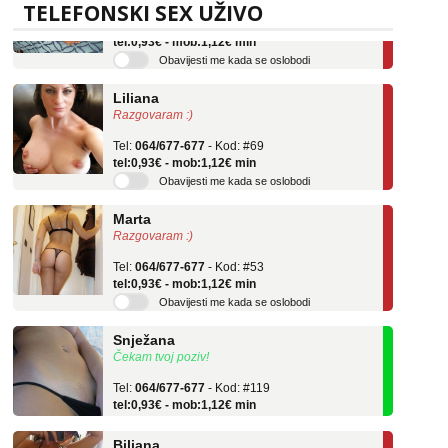
Tel:
064/677-677
- Kod: #136
TELEFONSKI SEX UŽIVO
tel:0,93€ - mob:1,12€ min
Obavijesti me kada se oslobodi
Liliana
Razgovaram :)
Tel:
064/677-677
- Kod: #69
tel:0,93€ - mob:1,12€ min
Obavijesti me kada se oslobodi
Marta
Razgovaram :)
Tel:
064/677-677
- Kod: #53
tel:0,93€ - mob:1,12€ min
Obavijesti me kada se oslobodi
Snježana
Čekam tvoj poziv!
Tel:
064/677-677
- Kod: #119
tel:0,93€ - mob:1,12€ min
Biljana
Razgovaram :)