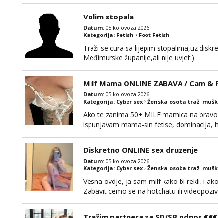
0919282417
Volim stopala
Datum
: 05.kolovoza 2026.
Kategorija:
Fetish
Foot Fetish
Traži se cura sa lijepim stopalima,uz disk
Međimurske županije,ali nije uvjet:)
Milf Mama ONLINE ZABAVA / Cam & Po
Datum
: 05.kolovoza 2026.
Kategorija:
Cyber sex
Ženska osoba traži muš
Ako te zanima 50+ MILF mamica na pravom 
ispunjavam mama-sin fetise, dominacija, hot
dobiti gacice od mamice ako me zamolis..
mamica te ceka da ispunim sve tvoje zelje
Diskretno ONLINE sex druzenje
Datum
: 05.kolovoza 2026.
Kategorija:
Cyber sex
Ženska osoba traži muš
Vesna ovdje, ja sam milf kako bi rekli, i a
Zabavit cemo se na hotchatu ili videopozivu 
Tražim partnera za SD/SB odnos €€€