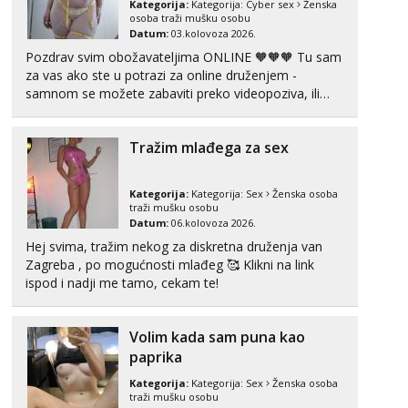
Kategorija:
Kategorija:
Cyber sex
Ženska
osoba traži mušku osobu
Tel:
064/677-677
- Kod: #142
Datum:
03.kolovoza 2026.
tel:0,93€ - mob:1,12€ min
Pozdrav svim obožavateljima ONLINE 🧡🧡🧡 Tu sam
za vas ako ste u potrazi za online druženjem -
Mira
samnom se možete zabaviti preko videopoziva, ili
Čekam tvoj poziv!
ako vam nisam dovoljna radim i u paru i trojci s
Tel:
064/677-677
- Kod: #72
kolegicama, svaka je drugačija 😉 Radim i vruća
tel:0,93€ - mob:1,12€ min
Tražim mlađega za sex
tipkanja uz slike i hot line pozive. Za vas sam
pripremila ...
Lucija
Razgovaram :)
Kategorija:
Kategorija:
Sex
Ženska osoba
traži mušku osobu
Tel:
064/677-677
- Kod: #136
Datum:
06.kolovoza 2026.
tel:0,93€ - mob:1,12€ min
Hej svima, tražim nekog za diskretna druženja van
Obavijesti me kada se oslobodi
Zagreba , po mogućnosti mlađeg 🥰 Klikni na link
ispod i nadji me tamo, cekam te!
Liliana
Razgovaram :)
Tel:
064/677-677
- Kod: #69
Volim kada sam puna kao
tel:0,93€ - mob:1,12€ min
paprika
Obavijesti me kada se oslobodi
Kategorija:
Kategorija:
Sex
Ženska osoba
Marta
traži mušku osobu