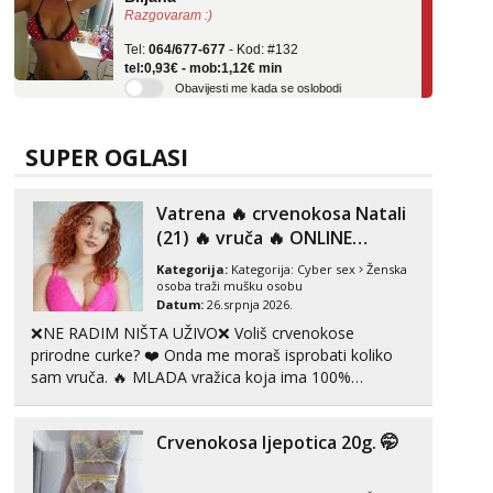
Tel:
064/677-677
- Kod: #132
tel:0,93€ - mob:1,12€ min
Obavijesti me kada se oslobodi
Alisa
Razgovaram :)
SUPER OGLASI
Tel:
064/677-677
- Kod: #106
tel:0,93€ - mob:1,12€ min
Obavijesti me kada se oslobodi
Vatrena ‎️‍🔥 crvenokosa Natali
(21) ‎️‍🔥 vruča‎ ️‍🔥 ONLINE
Anita
ZABAVA
Čekam tvoj poziv!
Kategorija:
Kategorija:
Cyber sex
Ženska
osoba traži mušku osobu
Tel:
064/677-677
- Kod: #87
Datum:
26.srpnja 2026.
tel:0,93€ - mob:1,12€ min
❌NE RADIM NIŠTA UŽIVO❌ Voliš crvenokose
prirodne curke? ❤️ Onda me moraš isprobati koliko
Zara
sam vruča.‎ ️‍🔥 MLADA vražica koja ima 100%
Čekam tvoj poziv!
prorodne grudi, 💦 Misli su mi uvijek prljave i u svemu
Tel:
064/677-677
- Kod: #123
vidim samo užitak. 💦 U mojoj raznolikoj ponudi
tel:0,93€ - mob:1,12€ min
Crvenokosa ljepotica 20g. 🤭
možeš pranaći nešto po svojoj mjeri. Sexi videa s
kolegica...
Anđela
Čekam tvoj poziv!