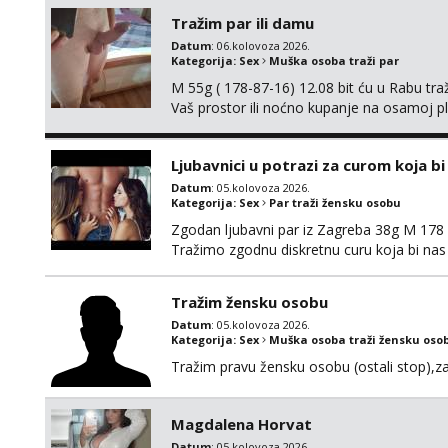
Tražim par ili damu
Datum
: 06.kolovoza 2026.
Kategorija:
Sex
Muška osoba traži par
M 55g ( 178-87-16) 12.08 bit ću u Rabu tr
Vaš prostor ili noćno kupanje na osamoj p
Ljubavnici u potrazi za curom koja b
Datum
: 05.kolovoza 2026.
Kategorija:
Sex
Par traži žensku osobu
Zgodan ljubavni par iz Zagreba 38g M 178 79
Tražimo zgodnu diskretnu curu koja bi nas
ne mora.Bitno da uzivamo diskretno anon
najbolje uzivo se upoznati. Na goo smo do 1
Tražim žensku osobu
Datum
: 05.kolovoza 2026.
Kategorija:
Sex
Muška osoba traži žensku oso
Tražim pravu žensku osobu (ostali stop),za b
Magdalena Horvat
Datum
: 05.kolovoza 2026.