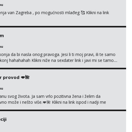
bu
enja van Zagreba , po mogućnosti mlađeg 🥰 Klikni na link
em
bu
nja da bi nasla onog pravoga. Jesi li ti moj pravi, ili te samo
nj hahahahah Klikni niže na sexdater link i javi mi se tamo....
r provod 💋🌺
bu
nu svog života. Ja sam vrlo pozitivna žena i želim da
 može i nešto više.💋🌺 Klikni na link ispod i nadji me
iji