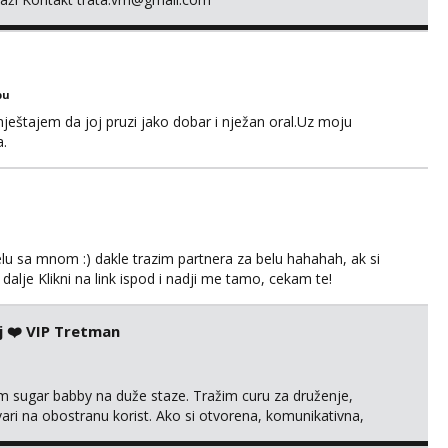
bu
ještajem da joj pruzi jako dobar i nježan oral.Uz moju
a.
lu sa mnom :) dakle trazim partnera za belu hahahah, ak si
 dalje Klikni na link ispod i nadji me tamo, cekam te!
j ❤️ VIP Tretman
im sugar babby na duže staze. Tražim curu za druženje,
tvari na obostranu korist. Ako si otvorena, komunikativna,
 markodalic37@gmail.com