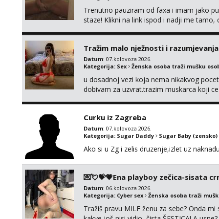
Trenutno pauziram od faxa i imam jako p
staze! Klikni na link ispod i nadji me tamo,
Tražim malo nježnosti i razumjevanja
Datum
: 07.kolovoza 2026.
Kategorija:
Sex
Ženska osoba traži mušku oso
u dosadnoj vezi koja nema nikakvog pocetk
dobivam za uzvrat.trazim muskarca koji c
njeznosti i razumjevanja. volim njezan sek
muskarac preuzme kontrolu . javi se :) Klik
Curku iz Zagreba
Datum
: 07.kolovoza 2026.
Kategorija:
Sugar Daddy
Sugar Baby (zensko)
Ako si u Zg i zelis druzenje,izlet uz naknad
💌💘💝💗Ena playboy zečica-sisata crn
Datum
: 06.kolovoza 2026.
Kategorija:
Cyber sex
Ženska osoba traži muš
Tražiš pravu MILF ženu za sebe? Onda mi s
kakve još nisi vidio, čista ŠESTICA! A usne