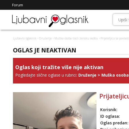
Forum
Ljubavni oglasnik
›
Druženje
›
Muška osoba traži žensku osobu
› Prijateljicu sa povlas
OGLAS JE NEAKTIVAN
Oglas koji tražite više nije aktivan
Pogledajte slične oglase u rubrici:
Druženje
>
Muška osoba 
Prijatelji
Korisnik:
ID oglasa:
Oglas predan: