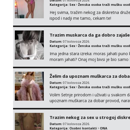
Datum
: 07.kolovoza 2026.
Kategorija:
Sex
Ženska osoba traži mušku oso
Hej svima, tražim nekog za diskretna druž
ispod i nadji me tamo, cekam te!
Trazim muskarca da ga dobro zajaš
Datum
: 07.kolovoza 2026.
Kategorija:
Sex
Ženska osoba traži mušku oso
Ima jedna stara izreka: moras jahati puno ko
moram jahati? Onaj moj bivsi je bio samo ko
Želim da upoznam muškarca za doba
Datum
: 07.kolovoza 2026.
Kategorija:
Sex
Ženska osoba traži mušku oso
Volim šetnje prirodom i uživati u svakom da
upoznam muškarca za dobar provod, naravno
tamo, cekam te!
Trazim nekog za sex u strogoj diskrec
Datum
: 07.kolovoza 2026.
Kategorija:
Osobni kontakti
ONA