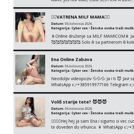
se urezati u pamćenje, jer vjeruj mi, takv
vruće u porukama uz pokoju fotku. Radim sli
❤️‍🔥VATRENA MILF MAMA❤️‍🔥
Datum
: 06.kolovoza 2026.
Kategorija:
Cyber sex
Ženska osoba traži muš
🎇Online druženje sa MILF MAMICOM🎇 Javi 
🥰🥰🥰🥰🥰🥰🥰 Solo ili sa partnerom ili 
👉+385919977166 Telegram 👉@enafried
Ena Online Zabava
Datum
: 06.kolovoza 2026.
Kategorija:
Cyber sex
Ženska osoba traži muš
Neodoljiv videopoziv 💦💦💦 Ja i ti 😈 Jav
WhatsApp 👉+385919977166 Telegram 👉@en
+385919977166
Voliš starije tete? 😈😈😈
Datum
: 06.kolovoza 2026.
Kategorija:
Cyber sex
Ženska osoba traži muš
❤️‍🔥❤️‍🔥Hej hej ja sam Ena i sigurno si vec 
te doveden do vrhunca. 🎇 WhatsApp 👉+
ONLINE I NISTA UŽIVO!!!