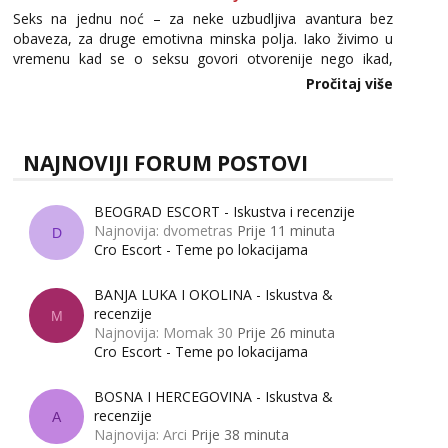
Seks na jednu noć – za neke uzbudljiva avantura bez
obaveza, za druge emotivna minska polja. Iako živimo u
vremenu kad se o seksu govori otvorenije nego ikad,
tema „jedne noći strasti“ i dalje izaziva burne rasprave. Što
Pročitaj više
zapravo misle žene, a što muškarci? Jesu...
NAJNOVIJI FORUM POSTOVI
BEOGRAD ESCORT - Iskustva i recenzije
Najnovija: dvometras
Prije 11 minuta
D
Cro Escort - Teme po lokacijama
BANJA LUKA I OKOLINA - Iskustva &
recenzije
M
Najnovija: Momak 30
Prije 26 minuta
Cro Escort - Teme po lokacijama
BOSNA I HERCEGOVINA - Iskustva &
recenzije
A
Najnovija: Arci
Prije 38 minuta