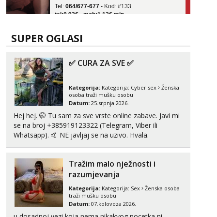
tel:0,93€ - mob:1,12€ min
Obavijesti me kada se oslobodi
Ivančica
SUPER OGLASI
Čekam tvoj poziv!
Tel:
064/677-677
- Kod: #108
✅ CURA ZA SVE ✅
tel:0,93€ - mob:1,12€ min
Zara
Kategorija:
Kategorija:
Cyber sex
Ženska
Čekam tvoj poziv!
osoba traži mušku osobu
Datum:
25.srpnja 2026.
Tel:
064/677-677
- Kod: #123
tel:0,93€ - mob:1,12€ min
Hej hej. 🤭 Tu sam za sve vrste online zabave. Javi mi
se na broj +385919123322 (Telegram, Viber ili
Anđela
Whatsapp). 🤙 NE javljaj se na uzivo. Hvala.
Čekam tvoj poziv!
Tel:
064/677-677
- Kod: #142
Tražim malo nježnosti i
tel:0,93€ - mob:1,12€ min
razumjevanja
Kategorija:
Kategorija:
Sex
Ženska osoba
traži mušku osobu
Datum:
07.kolovoza 2026.
u dosadnoj vezi koja nema nikakvog pocetka ni