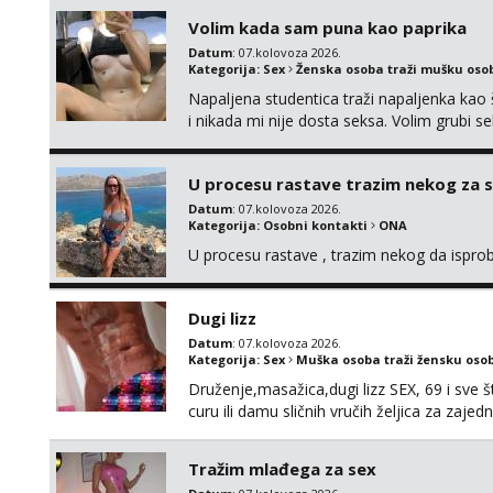
Volim kada sam puna kao paprika
Datum
: 07.kolovoza 2026.
Kategorija:
Sex
Ženska osoba traži mušku oso
Napaljena studentica traži napaljenka kao 
i nikada mi nije dosta seksa. Volim grubi sek
da me isprobaš Klikni na link ispod i nadji
U procesu rastave trazim nekog za 
Datum
: 07.kolovoza 2026.
Kategorija:
Osobni kontakti
ONA
U procesu rastave , trazim nekog da ispr
Dugi lizz
Datum
: 07.kolovoza 2026.
Kategorija:
Sex
Muška osoba traži žensku oso
Druženje,masažica,dugi lizz SEX, 69 i sve št
curu ili damu sličnih vručih željica za zaj
i mobilan 🚗 sam.
Tražim mlađega za sex