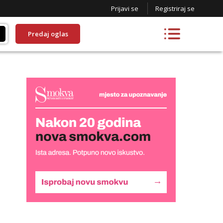
Prijavi se
Registriraj se
Predaj oglas
Monika
Razgovaram :)