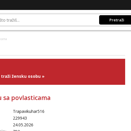
Pretraži
ticama
traži žensku osobu
»
cu sa povlasticama
Trapavikuhar516
229943
24.05.2026