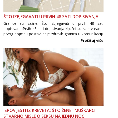
ŠTO IZBJEGAVATI U PRVIH 48 SATI DOPISIVANJA
Granice su važne: Što izbjegavati u prvih 48 sati
dopisivanjaPrvih 48 sati dopisivanja ključni su za stvaranje
prvog dojma i postavljanje zdravih granica u komunikaciji.
Važno je izbjeći prebrzo otkrivanje osobnih ili intimnih
Pročitaj više
informacija, jer nepoznata osoba još nije zaslužila to
povjerenje. Takođe...
ISPOVIJESTI IZ KREVETA: ŠTO ŽENE I MUŠKARCI
STVARNO MISLE O SEKSU NA JEDNU NOĆ