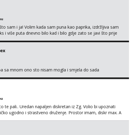
bu
što sam i ja! Volim kada sam puna kao paprika, izdržljiva sam
s i više puta dnevno bilo kad i bilo gdje zato se javi što prije
 me tamo, cekam te!
sex
oba sa mnom ono sto nisam mogla i smjela do sada
bu
o te pali.. Uredan napaljen diskretan iz Zg. Volio bi upoznati
edničko ugodno i strastveno druženje. Prostor imam, diskr max. A