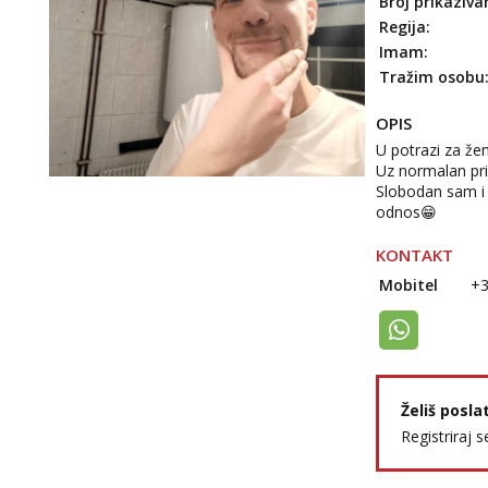
Broj prikaziva
Regija:
Imam:
Tražim osobu
OPIS
U potrazi za že
Uz normalan pri
Slobodan sam i 
odnos😁
KONTAKT
Mobitel
+
Želiš posla
Registriraj s