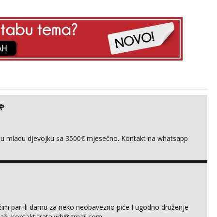
🌹
ivnu mladu djevojku sa 3500€ mjesečno. Kontakt na whatsapp
ažim par ili damu za neko neobavezno piće I ugodno druženje
laži Kontakt trata.vrh@gmail.com