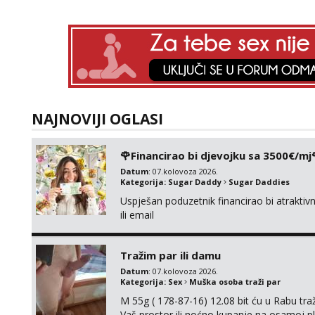
NAJNOVIJI OGLASI
🌹Financirao bi djevojku sa 3500€/mj
Datum
: 07.kolovoza 2026.
Kategorija:
Sugar Daddy
Sugar Daddies
Uspješan poduzetnik financirao bi atrakt
ili email
Tražim par ili damu
Datum
: 07.kolovoza 2026.
Kategorija:
Sex
Muška osoba traži par
M 55g ( 178-87-16) 12.08 bit ću u Rabu tr
Vaš prostor ili noćno kupanje na osamoj p