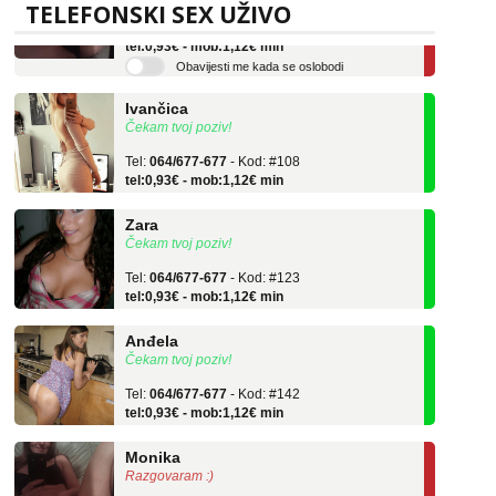
Tel:
064/677-677
- Kod: #133
TELEFONSKI SEX UŽIVO
tel:0,93€ - mob:1,12€ min
Obavijesti me kada se oslobodi
Ivančica
Čekam tvoj poziv!
Tel:
064/677-677
- Kod: #108
tel:0,93€ - mob:1,12€ min
Zara
Čekam tvoj poziv!
Tel:
064/677-677
- Kod: #123
tel:0,93€ - mob:1,12€ min
Anđela
Čekam tvoj poziv!
Tel:
064/677-677
- Kod: #142
tel:0,93€ - mob:1,12€ min
Monika
Razgovaram :)
Tel:
064/677-677
- Kod: #133