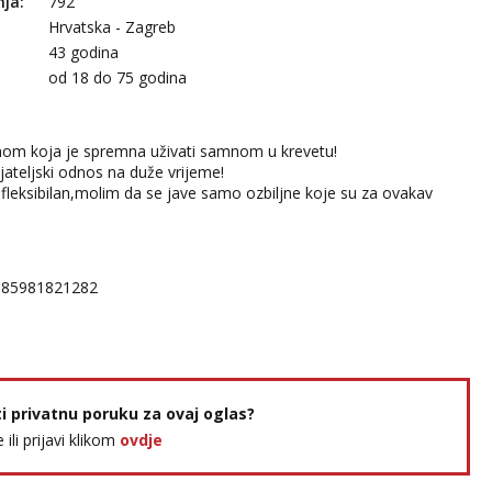
nja:
792
Hrvatska - Zagreb
43 godina
:
od 18 do 75 godina
nom koja je spremna uživati samnom u krevetu!
jateljski odnos na duže vrijeme!
fleksibilan,molim da se jave samo ozbiljne koje su za ovakav
385981821282
ti privatnu poruku za ovaj oglas?
e ili prijavi klikom
ovdje