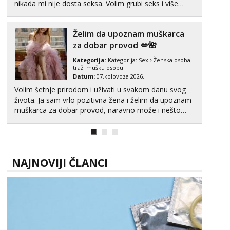
nikada mi nije dosta seksa. Volim grubi seks i više
puta dnevno bilo kad i bilo gdje zato se javi što prije
da me isprobaš Klikni na link ispod i nadji me tamo,
Želim da upoznam muškarca
cekam te!
za dobar provod 💋🌺
Kategorija:
Kategorija:
Sex
Ženska osoba
traži mušku osobu
Datum:
07.kolovoza 2026.
Volim šetnje prirodom i uživati u svakom danu svog
života. Ja sam vrlo pozitivna žena i želim da upoznam
muškarca za dobar provod, naravno može i nešto
više.💋🌺 Klikni na link ispod i nadji me tamo, cekam
te!
NAJNOVIJI ČLANCI