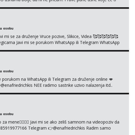
e još nisi vidio. Uvijek sam spremna za ONLOINE zabavu. Volim
kice i videa po tvojoj želji te imam raznih mater...
ku osobu
mi se za druženje Vruce pozive, Slikice, Videa 🥰🥰🥰🥰🥰🥰
kolegicama Javi mi se porukom WhatsApp ili Telegram WhatsApp
richkis 🤬NE RADIM SASTANKE I DRUZENJA UZIVO🤬
ku osobu
i se porukom na WhatsApp ili Telegram za druženje online 💋
afriedrichkis NEE radimo sastnke uzivo nalazenja itd..
ku osobu
cuo za mene❤️‍🔥❤️‍🔥 Javi mi se ako zeliš samnom na videopoziv da
385919977166 Telegram 👉@enafriedrichkis Radim samo