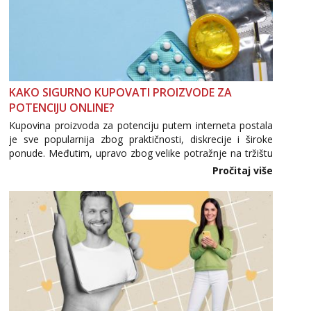
KAKO SIGURNO KUPOVATI PROIZVODE ZA
POTENCIJU ONLINE?
Kupovina proizvoda za potenciju putem interneta postala
je sve popularnija zbog praktičnosti, diskrecije i široke
ponude. Međutim, upravo zbog velike potražnje na tržištu
se pojavljuju i brojni krivotvoreni proizvodi, nepouzdane
Pročitaj više
internetske trgovine te proizvodi nepoznatog podrijetla. ...