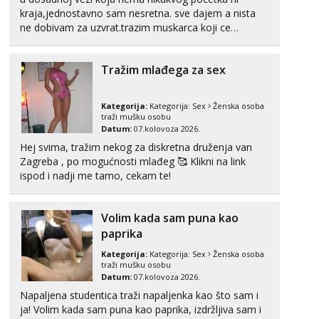
kraja,jednostavno sam nesretna. sve dajem a nista
ne dobivam za uzvrat.trazim muskarca koji ce
zadovoljiti moje potrebe,ne trazim puno samo malo
njeznosti i razumjevanja. volim njezan seks i njezne
Tražim mlađega za sex
poljupce po tijelu koji me jako pale,obozavam kad
muskar...
Kategorija:
Kategorija:
Sex
Ženska osoba
traži mušku osobu
Datum:
07.kolovoza 2026.
Hej svima, tražim nekog za diskretna druženja van
Zagreba , po mogućnosti mlađeg 🥰 Klikni na link
ispod i nadji me tamo, cekam te!
Volim kada sam puna kao
paprika
Kategorija:
Kategorija:
Sex
Ženska osoba
traži mušku osobu
Datum:
07.kolovoza 2026.
Napaljena studentica traži napaljenka kao što sam i
ja! Volim kada sam puna kao paprika, izdržljiva sam i