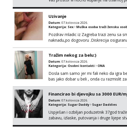
Uzivanje
Datum
: 07.kolovoza 2026.
Kategorija:
Sex
Muška osoba traži žensku oso
Pozdrav mladic iz Zagreba trazi zenu sa sm
naknadu,po dogovoru .Diskrecija osiguran
Tražim nekog za belu:)
Datum
: 07.kolovoza 2026.
Kategorija:
Osobni kontakti
ONA
Dosla sam samo jer mi fali neko da igra be
bas jako dobar u beli , onda cu razmislit za
Financirao bi djevojku sa 3000 EUR/m
Datum
: 07.kolovoza 2026.
Kategorija:
Sugar Daddy
Sugar Daddies
Uspješan i ozbiljan poduzetnik 37god traž
zabavu, izlaske, putovanja i druge lijepe s
zgodna i atraktivna javi se na moj email: