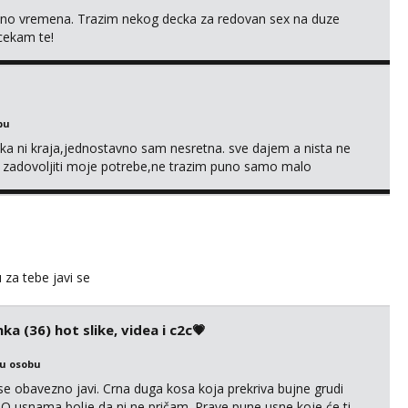
uno vremena. Trazim nekog decka za redovan sex na duze
 cekam te!
bu
a ni kraja,jednostavno sam nesretna. sve dajem a nista ne
e zadovoljiti moje potrebe,ne trazim puno samo malo
s i njezne poljupce po tijelu koji me jako pale,obozavam kad
ni na link ispod i nadji me tamo, cekam te!
u za tebe javi se
ka (36) hot slike, videa i c2c💗
ku osobu
e obavezno javi. Crna duga kosa koja prekriva bujne grudi
? O usnama bolje da ni ne pričam. Prave pune usne koje će ti