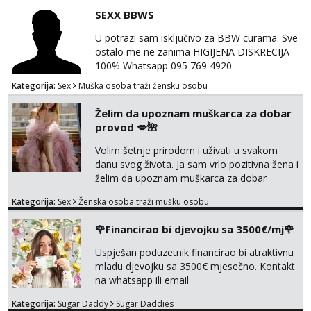
SEXX BBWS
U potrazi sam isključivo za BBW curama. Sve
ostalo me ne zanima HIGIJENA DISKRECIJA
100% Whatsapp 095 769 4920
Kategorija:
Sex
Muška osoba traži žensku osobu
Želim da upoznam muškarca za dobar
provod 💋🌺
Volim šetnje prirodom i uživati u svakom
danu svog života. Ja sam vrlo pozitivna žena i
želim da upoznam muškarca za dobar
provod, naravno može i nešto više.💋🌺 Klikni
Kategorija:
Sex
Ženska osoba traži mušku osobu
na link ispod i nadji me tamo, cekam te!
🌹Financirao bi djevojku sa 3500€/mj🌹
Uspješan poduzetnik financirao bi atraktivnu
mladu djevojku sa 3500€ mjesečno. Kontakt
na whatsapp ili email
Kategorija:
Sugar Daddy
Sugar Daddies