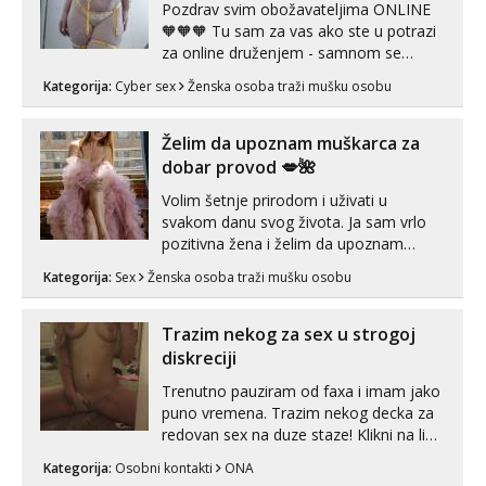
Pozdrav svim obožavateljima ONLINE
🧡🧡🧡 Tu sam za vas ako ste u potrazi
za online druženjem - samnom se
možete zabaviti preko videopoziva, ili
Kategorija:
Cyber sex
Ženska osoba traži mušku osobu
ako vam nisam dovoljna radim i u paru i
trojci s kolegicama, svaka je drugačija
😉 Radim i vruća tipkanja uz slike i hot
Želim da upoznam muškarca za
line pozive. Za vas sam pripremila ...
dobar provod 💋🌺
Volim šetnje prirodom i uživati u
svakom danu svog života. Ja sam vrlo
pozitivna žena i želim da upoznam
muškarca za dobar provod, naravno
Kategorija:
Sex
Ženska osoba traži mušku osobu
može i nešto više.💋🌺 Klikni na link
ispod i nadji me tamo, cekam te!
Trazim nekog za sex u strogoj
diskreciji
Trenutno pauziram od faxa i imam jako
puno vremena. Trazim nekog decka za
redovan sex na duze staze! Klikni na link
ispod i nadji me tamo, cekam te!
Kategorija:
Osobni kontakti
ONA