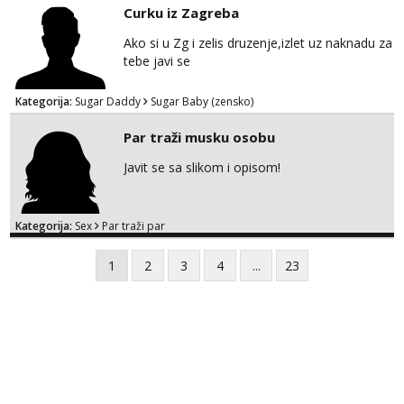
Curku iz Zagreba
Ako si u Zg i zelis druzenje,izlet uz naknadu za
tebe javi se
Kategorija:
Sugar Daddy
Sugar Baby (zensko)
Par traži musku osobu
Javit se sa slikom i opisom!
Kategorija:
Sex
Par traži par
1
2
3
4
...
23