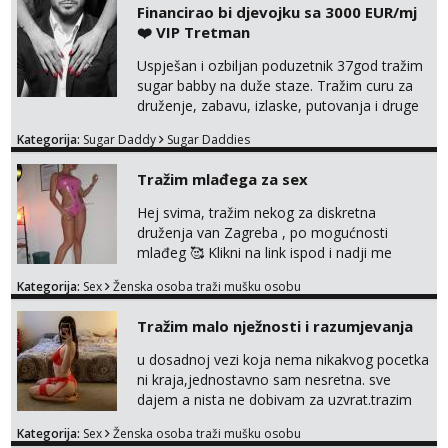
Financirao bi djevojku sa 3000 EUR/mj
❤️ VIP Tretman
Uspješan i ozbiljan poduzetnik 37god tražim
sugar babby na duže staze. Tražim curu za
druženje, zabavu, izlaske, putovanja i druge
lijepe stvari na obostranu korist. Ako si
Kategorija:
Sugar Daddy
Sugar Daddies
otvorena, komunikativna, zgodna i atraktivna
javi se na moj email:
Tražim mlađega za sex
markodalic37@gmail.com
Hej svima, tražim nekog za diskretna
druženja van Zagreba , po mogućnosti
mlađeg 🥰 Klikni na link ispod i nadji me
tamo, cekam te!
Kategorija:
Sex
Ženska osoba traži mušku osobu
Tražim malo nježnosti i razumjevanja
u dosadnoj vezi koja nema nikakvog pocetka
ni kraja,jednostavno sam nesretna. sve
dajem a nista ne dobivam za uzvrat.trazim
muskarca koji ce zadovoljiti moje potrebe,ne
Kategorija:
Sex
Ženska osoba traži mušku osobu
trazim puno samo malo njeznosti i