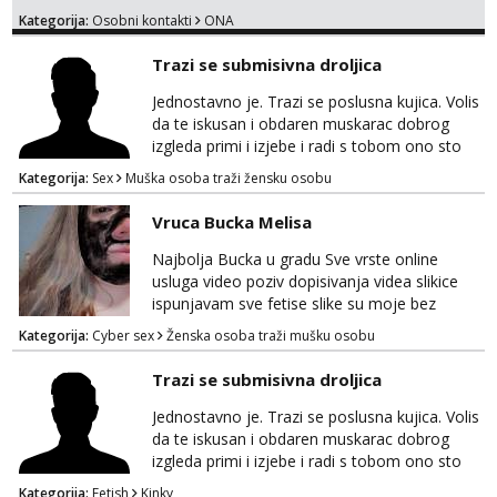
Kategorija:
Osobni kontakti
ONA
Trazi se submisivna droljica
Jednostavno je. Trazi se poslusna kujica. Volis
da te iskusan i obdaren muskarac dobrog
izgleda primi i izjebe i radi s tobom ono sto
on zeli raditi. Cura si van okvira,kinky i
Kategorija:
Sex
Muška osoba traži žensku osobu
poslusna. Idealno 25 godina max okvirno 40.
Nikakve umisljene femy ko fol ljepotice me ne
Vruca Bucka Melisa
interesiraju. Stop pederima i slicnima. Stop
bonovima i slicne gluposti. Javi se sa slikom i
Najbolja Bucka u gradu Sve vrste online
ukratko o sebi na: naal_naal@yahoo...
usluga video poziv dopisivanja videa slikice
ispunjavam sve fetise slike su moje bez
neugodnih iznenađenja javiti se na wap:
Kategorija:
Cyber sex
Ženska osoba traži mušku osobu
+385998702942
Trazi se submisivna droljica
Jednostavno je. Trazi se poslusna kujica. Volis
da te iskusan i obdaren muskarac dobrog
izgleda primi i izjebe i radi s tobom ono sto
on zeli raditi. Cura si van okvira,kinky i
Kategorija:
Fetish
Kinky