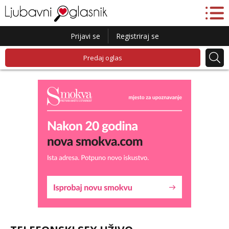
Prijavi se
Registriraj se
Predaj oglas
Liliana
Razgovaram :)
Tel:
064/677-677
- Kod: #69
tel:0,93€ - mob:1,12€ min