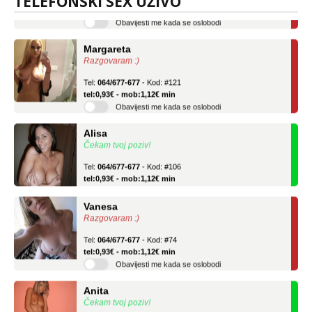
TELEFONSKI SEX UŽIVO
Obavijesti me kada se oslobodi
Margareta
Razgovaram :)
Tel:
064/677-677
- Kod: #121
tel:0,93€ - mob:1,12€ min
Obavijesti me kada se oslobodi
Alisa
Čekam tvoj poziv!
Tel:
064/677-677
- Kod: #106
tel:0,93€ - mob:1,12€ min
Vanesa
Razgovaram :)
Tel:
064/677-677
- Kod: #74
tel:0,93€ - mob:1,12€ min
Obavijesti me kada se oslobodi
Anita
Čekam tvoj poziv!
Tel:
064/677-677
- Kod: #87