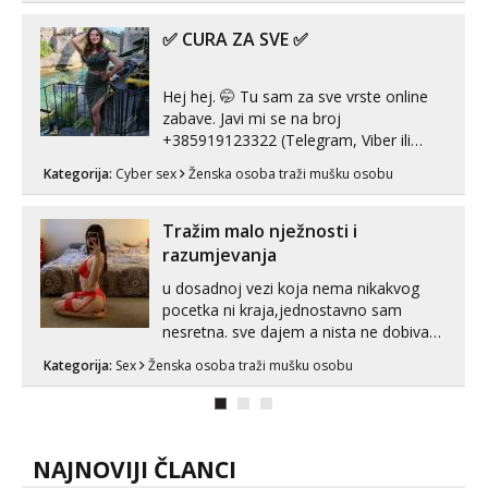
✅ CURA ZA SVE ✅
Hej hej. 🤭 Tu sam za sve vrste online
zabave. Javi mi se na broj
+385919123322 (Telegram, Viber ili
Whatsapp). 🤙 NE javljaj se na uzivo.
Kategorija:
Cyber sex
Ženska osoba traži mušku osobu
Hvala.
Tražim malo nježnosti i
razumjevanja
u dosadnoj vezi koja nema nikakvog
pocetka ni kraja,jednostavno sam
nesretna. sve dajem a nista ne dobivam
za uzvrat.trazim muskarca koji ce
Kategorija:
Sex
Ženska osoba traži mušku osobu
zadovoljiti moje potrebe,ne trazim puno
samo malo njeznosti i razumjevanja.
volim njezan seks i njezne poljupce po
tijelu koji me jako pale,obozavam kad
muskar...
NAJNOVIJI ČLANCI