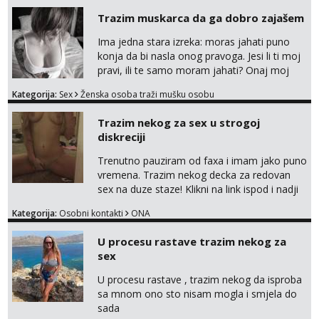
razumjevanja. volim njezan seks i njezne
Trazim muskarca da ga dobro zajašem
poljupce po tijelu koji me jako
pale,obozavam kad muskarac preuzme
Ima jedna stara izreka: moras jahati puno
kontrolu . javi se :) Klikni na link ispod i nadji
konja da bi nasla onog pravoga. Jesi li ti moj
me tamo, cekam te!
pravi, ili te samo moram jahati? Onaj moj
bivsi je bio samo konj hahahahah Klikni niže
Kategorija:
Sex
Ženska osoba traži mušku osobu
na sexdater link i javi mi se tamo....
Trazim nekog za sex u strogoj
diskreciji
Trenutno pauziram od faxa i imam jako puno
vremena. Trazim nekog decka za redovan
sex na duze staze! Klikni na link ispod i nadji
me tamo, cekam te!
Kategorija:
Osobni kontakti
ONA
U procesu rastave trazim nekog za
sex
U procesu rastave , trazim nekog da isproba
sa mnom ono sto nisam mogla i smjela do
sada