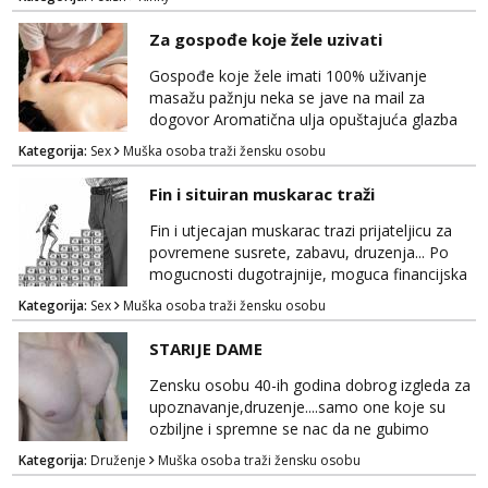
poslusna. Idealno 25 godina max okvirno 40.
Nikakve umisljene femy ko fol ljepotice me ne
Za gospođe koje žele uzivati
interesiraju. Stop pederima i slicnima. Stop
bonovima i slicne gluposti. Javi se sa slikom i
Gospođe koje žele imati 100% uživanje
ukratko o sebi na: naal_naal@yaho...
masažu pažnju neka se jave na mail za
dogovor Aromatična ulja opuštajuća glazba
Budi moja Kraljica i ispuni si želje za dobro
Kategorija:
Sex
Muška osoba traži žensku osobu
opuštanje Vaš prostor
Fin i situiran muskarac traži
Fin i utjecajan muskarac trazi prijateljicu za
povremene susrete, zabavu, druzenja... Po
mogucnosti dugotrajnije, moguca financijska
potpora!
Kategorija:
Sex
Muška osoba traži žensku osobu
STARIJE DAME
Zensku osobu 40-ih godina dobrog izgleda za
upoznavanje,druzenje....samo one koje su
ozbiljne i spremne se nac da ne gubimo
vrijeme!
Kategorija:
Druženje
Muška osoba traži žensku osobu