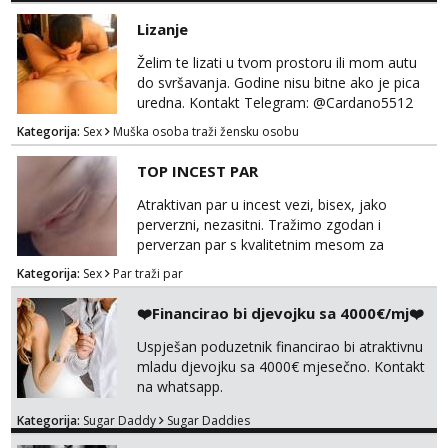
Lizanje
Želim te lizati u tvom prostoru ili mom autu
do svršavanja. Godine nisu bitne ako je pica
uredna. Kontakt Telegram: @Cardano5512
Email: myjohny15@protonmail.com
Kategorija:
Sex
Muška osoba traži žensku osobu
TOP INCEST PAR
Atraktivan par u incest vezi, bisex, jako
perverzni, nezasitni. Tražimo zgodan i
perverzan par s kvalitetnim mesom za
uživanje u svim vrstama seksa. Diskrecija
Kategorija:
Sex
Par traži par
obavezna. Samo ozbiljne ponude preko
Whats appa na broj 091 591 3523.
❤️Financirao bi djevojku sa 4000€/mj❤️
Uspješan poduzetnik financirao bi atraktivnu
mladu djevojku sa 4000€ mjesečno. Kontakt
na whatsapp.
Kategorija:
Sugar Daddy
Sugar Daddies