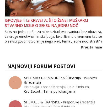
ISPOVIJESTI IZ KREVETA: ŠTO ŽENE I MUŠKARCI
STVARNO MISLE O SEKSU NA JEDNU NOĆ
Seks na jednu noć – za neke uzbudljiva avantura bez obaveza,
za druge emotivna minska polja. Iako živimo u vremenu kad se
o seksu govori otvorenije nego ikad, tema „jedne noći strasti“ i
dalje izaziva burne rasprave. Što zapravo misle žene, a što
Pročitaj više
muškarci? Jesu...
NAJNOVIJI FORUM POSTOVI
SPLITSKO DALMATINSKA ŽUPANIJA - Iskustva
& recenzije
T
Najnovija: TorcidaMertojak
Prije 2 minuta
Cro Escort - Teme po lokacijama
SHEMALE & TRANSICE - Preporuke i recenzije
Najnovija: leopard
Prije 5 minuta
L