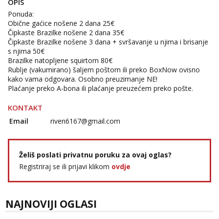
OPIS
tel:0,93€ - mob:1,12€ min
Ponuda:
Obične gaćice nošene 2 dana 25€
Anđela
Čipkaste Brazilke nošene 2 dana 35€
Čekam tvoj poziv!
Čipkaste Brazilke nošene 3 dana + svršavanje u njima i brisanje
Tel:
064/677-677
- Kod: #142
s njima 50€
tel:0,93€ - mob:1,12€ min
Brazilke natopljene squirtom 80€
Rublje (vakumirano) šaljem poštom ili preko BoxNow ovisno
kako vama odgovara. Osobno preuzimanje NE!
Plaćanje preko A-bona ili plaćanje preuzećem preko pošte.
KONTAKT
Email
riven6167@gmail.com
Želiš poslati privatnu poruku za ovaj oglas?
Registriraj se ili prijavi klikom
ovdje
NAJNOVIJI OGLASI