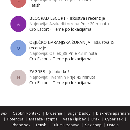
Fetish
BEOGRAD ESCORT - Iskustva i recenzije
Najnovija: Azakadtitotreba
Prije 20 minuta
A
Cro Escort - Teme po lokacijama
OSJEČKO BARANJSKA ŽUPANIJA - Iskustva &
recenzije
O
Najnovija: Osijek_88
Prije 43 minuta
Cro Escort - Teme po lokacijama
ZAGREB - Jel bio tko?
Najnovija: Hvaranin
Prije 45 minuta
H
Cro Escort - Teme po lokacijama
Sex
|
Osobni kontakti
|
Druženje
|
Sugar Daddy
|
Diskretni aparmani
|
Potencija
|
Masaže i striptiz
|
Veza / ljubav
|
Brak
|
Cyber sex
|
Phone sex
|
Fetish
|
Tulumi i zabave
|
Sex shop
|
Ostalo