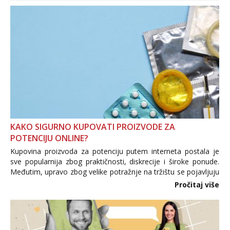
KAKO SIGURNO KUPOVATI PROIZVODE ZA
POTENCIJU ONLINE?
Kupovina proizvoda za potenciju putem interneta postala je
sve popularnija zbog praktičnosti, diskrecije i široke ponude.
Međutim, upravo zbog velike potražnje na tržištu se pojavljuju
i brojni krivotvoreni proizvodi, nepouzdane internetske
Pročitaj više
trgovine te proizvodi nepoznatog podrijetla. ...