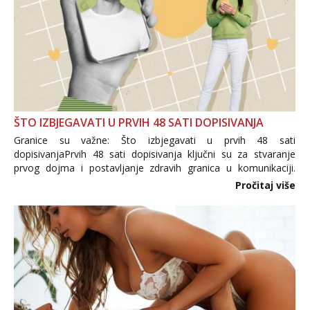
ŠTO IZBJEGAVATI U PRVIH 48 SATI DOPISIVANJA
Granice su važne: Što izbjegavati u prvih 48 sati
dopisivanjaPrvih 48 sati dopisivanja ključni su za stvaranje
prvog dojma i postavljanje zdravih granica u komunikaciji.
Važno je izbjeći prebrzo otkrivanje osobnih ili intimnih
Pročitaj više
informacija, jer nepoznata osoba još nije zaslužila to
povjerenje. Takođe...