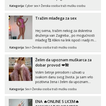
videouradke. 🤩 Za online zabavu pošalji
Kategorija:
Cyber sex
Ženska osoba traži mušku osobu
poruku na Whatsapp, Telegram ili Viber.
😎 +385 91 912 3322 Za provjeru moje
autentičnosti možeš me vidjeti na
Tražim mlađega za sex
videopozivu. 😉 S vama sam vec 5 ...
Hej svima, tražim nekog za diskretna
druženja van Zagreba , po mogućnosti
mlađeg 🥰 Klikni na link ispod i nadji me
tamo, cekam te!
Kategorija:
Sex
Ženska osoba traži mušku osobu
Želim da upoznam muškarca za
dobar provod 💋🌺
Volim šetnje prirodom i uživati u
svakom danu svog života. Ja sam vrlo
pozitivna žena i želim da upoznam
muškarca za dobar provod, naravno
Kategorija:
Sex
Ženska osoba traži mušku osobu
može i nešto više.💋🌺 Klikni na link
ispod i nadji me tamo, cekam te!
ENA 🔥ONLINE S LICEM🔥