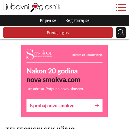
Prijavi se
Registriraj se
Predaj oglas
Kristina
Razgovaram :)
Učiteljica iz predgrađa traži...