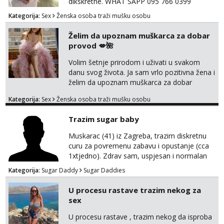
dikskretne. WHAT SAPP 095 766 0399
Kategorija:
Sex
Ženska osoba traži mušku osobu
Želim da upoznam muškarca za dobar
provod 💋🌺
Volim šetnje prirodom i uživati u svakom
danu svog života. Ja sam vrlo pozitivna žena i
želim da upoznam muškarca za dobar
provod, naravno može i nešto više.💋🌺 Klikni
Kategorija:
Sex
Ženska osoba traži mušku osobu
na link ispod i nadji me tamo, cekam te!
Trazim sugar baby
Muskarac (41) iz Zagreba, trazim diskretnu
curu za povremenu zabavu i opustanje (cca
1xtjedno). Zdrav sam, uspjesan i normalan
muskarca koji je spreman financijski cijeniti
Kategorija:
Sugar Daddy
Sugar Daddies
tvoje vrijeme i trud. Ako smatras da imas sto
ponuditi, javi se s par rijeci o sebi, tome sto
U procesu rastave trazim nekog za
trazis/ocekujes i fotkama na; Telegram
sex
@GentAnte WA 0955812207
U procesu rastave , trazim nekog da isproba