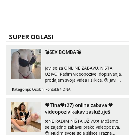
SUPER OGLASI
💣SEX BOMBA💣
Javi se za ONLINE ZABAVU. NISTA
UZIVO! Radim videopozive, dopisivanja,
prodajem svoja videa i slikice. 😚 Javi mi
se porukom na Whatsupp, Viber ili
Kategorija:
Osobni kontakti
ONA
Telegram. +385 91 723 0045
💗Tina💗(27) online zabava 💗
videopoziv kakav zaslužuješ
❌NE RADIM NIŠTA UŽIVO❌ Možemo
se zajedno zabaviti preko videopoziva.
😉 Nudim svoje gole slikice i razne