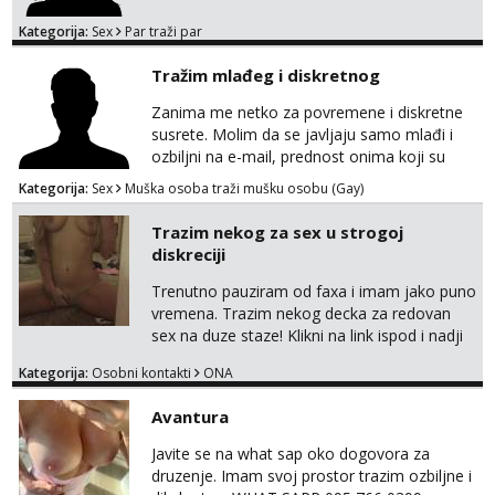
Kategorija:
Sex
Par traži par
Tražim mlađeg i diskretnog
Zanima me netko za povremene i diskretne
susrete. Molim da se javljaju samo mlađi i
ozbiljni na e-mail, prednost onima koji su
vitke građe, iskustvo mi je nebitno. Higijena i
Kategorija:
Sex
Muška osoba traži mušku osobu (Gay)
diskrecija su mi na prvom mjestu,
maksimalno držim do izgleda, sportski sam
Trazim nekog za sex u strogoj
tip.
diskreciji
Trenutno pauziram od faxa i imam jako puno
vremena. Trazim nekog decka za redovan
sex na duze staze! Klikni na link ispod i nadji
me tamo, cekam te!
Kategorija:
Osobni kontakti
ONA
Avantura
Javite se na what sap oko dogovora za
druzenje. Imam svoj prostor trazim ozbiljne i