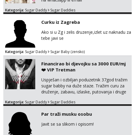
Kategorija:
Sugar Daddy
Sugar Daddies
Curku iz Zagreba
Ako si u Zg i zelis druzenje,izlet uz naknadu za
tebe javi se
Kategorija:
Sugar Daddy
Sugar Baby (zensko)
Financirao bi djevojku sa 3000 EUR/mj
❤️ VIP Tretman
Uspješan i ozbiljan poduzetnik 37god tražim
sugar babby na duže staze. Tražim curu za
druženje, zabavu, izlaske, putovanja i druge
lijepe stvari na obostranu korist. Ako si
Kategorija:
Sugar Daddy
Sugar Daddies
otvorena, komunikativna, zgodna i atraktivna
javi se na moj email:
Par traži musku osobu
markodalic37@gmail.com
Javit se sa slikom i opisom!