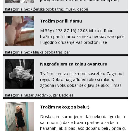
bivsi je bio samo konj hahahahah Klikni niže
Kategorija:
Sex
Ženska osoba traži mušku osobu
na sexdater link i javi mi se tamo....
Tražim par ili damu
M 55g ( 178-87-16) 12.08 bit ću u Rabu
tražim par ili damu za neko neobavezno piće
I ugodno druženje Vaš prostor ili se
odvezemo gumenjakom na nekoj osamoj
Kategorija:
Sex
Muška osoba traži par
plaži na noćno kupanje Kontakt
trata.vrh@gmail.com
Nagrađujem za tajnu avanturu
Tražim curu za diskretne susrete u Zagrebu i
regiji. Dobro nagrađujem ako si mlada,
zgodna i voliš dobar sex. Javi se ako: - imaš
do 25 godina - imaš do 65 kg - imaš dugu
Kategorija:
Sugar Daddy
Sugar Daddies
kosu - se dobro ljubiš - si fleksibilna s
vremenom (jer ga nemam previše) i
Tražim nekog za belu:)
dostupna radnim danom (vikendi i noći su za
obitelj) - vodiš brigu o zdravlju i koristiš
Dosla sam samo jer mi fali neko da igra belu
zaštitu Ne javljajte se: - debele - frajeri i
sa mnom :) dakle trazim partnera za belu
paro...
hahahah, ak si bas jako dobar u beli , onda cu