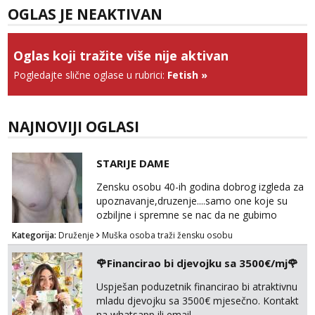
Zara
OGLAS JE NEAKTIVAN
Čekam tvoj poziv!
Tel:
064/677-677
- Kod: #123
tel:0,93€ - mob:1,12€ min
Oglas koji tražite više nije aktivan
Pogledajte slične oglase u rubrici:
Fetish
»
Anđela
Čekam tvoj poziv!
Tel:
064/677-677
- Kod: #142
NAJNOVIJI OGLASI
tel:0,93€ - mob:1,12€ min
STARIJE DAME
Zensku osobu 40-ih godina dobrog izgleda za
upoznavanje,druzenje....samo one koje su
ozbiljne i spremne se nac da ne gubimo
vrijeme!
Kategorija:
Druženje
Muška osoba traži žensku osobu
🌹Financirao bi djevojku sa 3500€/mj🌹
Uspješan poduzetnik financirao bi atraktivnu
mladu djevojku sa 3500€ mjesečno. Kontakt
na whatsapp ili email