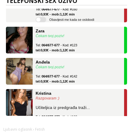
TELEFONSKI SEX UŽIVO
Tel:
064/677-677
- Kod: #160
tel:0,93€ - mob:1,12€ min
Obavijesti me kada se oslobodi
Zara
Čekam tvoj poziv!
Tel:
064/677-677
- Kod: #123
tel:0,93€ - mob:1,12€ min
Anđela
Čekam tvoj poziv!
Tel:
064/677-677
- Kod: #142
tel:0,93€ - mob:1,12€ min
Kristina
Razgovaram :)
Učiteljica iz predgrađa traži...
Tel:
064/677-677
- Kod: #160
tel:0,93€ - mob:1,12€ min
Obavijesti me kada se oslobodi
Ljubavni oglasnik
› Fetish