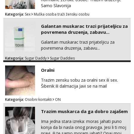
me tamo, cekam te!
Samo Slavonija
Kategorija:
Sex
Muška osoba traži žensku osobu
Galantan muskarac trazi prijateljicu za
povremena druzenja, zabavu...
Galantan muskarac trazi prijateljicu za
povremena druzenja, zabavu...
Kategorija:
Sugar Daddy
Sugar Daddies
Oralni
Trazim zensku sobu za oralni sex ili sex.
Šibenik ili dalmacija Javi se na mail
Kategorija:
Osobni kontakti
ON
Trazim muskarca da ga dobro zajašem
Ima jedna stara izreka: moras jahati puno
konja da bi nasla onog pravoga. Jesi li ti moj
pravi, ili te samo moram jahati? Onaj moj