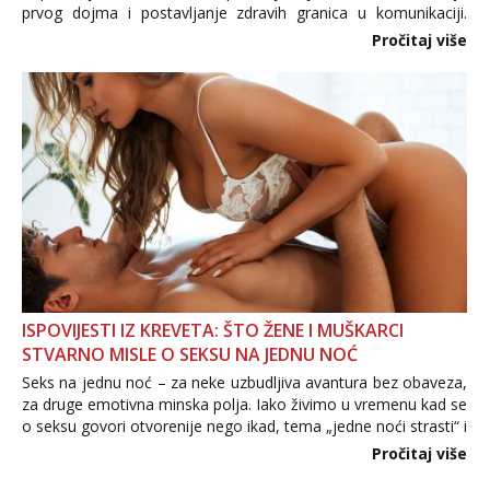
prvog dojma i postavljanje zdravih granica u komunikaciji.
Važno je izbjeći prebrzo otkrivanje osobnih ili intimnih
Pročitaj više
informacija, jer nepoznata osoba još nije zaslužila to
povjerenje. Takođe...
ISPOVIJESTI IZ KREVETA: ŠTO ŽENE I MUŠKARCI
STVARNO MISLE O SEKSU NA JEDNU NOĆ
Seks na jednu noć – za neke uzbudljiva avantura bez obaveza,
za druge emotivna minska polja. Iako živimo u vremenu kad se
o seksu govori otvorenije nego ikad, tema „jedne noći strasti“ i
dalje izaziva burne rasprave. Što zapravo misle žene, a što
Pročitaj više
muškarci? Jesu...