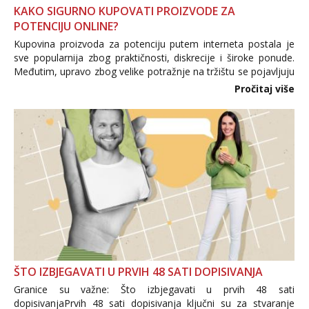
KAKO SIGURNO KUPOVATI PROIZVODE ZA
POTENCIJU ONLINE?
Kupovina proizvoda za potenciju putem interneta postala je
sve popularnija zbog praktičnosti, diskrecije i široke ponude.
Međutim, upravo zbog velike potražnje na tržištu se pojavljuju
i brojni krivotvoreni proizvodi, nepouzdane internetske
Pročitaj više
trgovine te proizvodi nepoznatog podrijetla. ...
ŠTO IZBJEGAVATI U PRVIH 48 SATI DOPISIVANJA
Granice su važne: Što izbjegavati u prvih 48 sati
dopisivanjaPrvih 48 sati dopisivanja ključni su za stvaranje