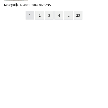
razmislit za dalje Klikni na link ispod i nadji me
Kategorija:
Osobni kontakti
ONA
tamo, cekam te!
1
2
3
4
...
23