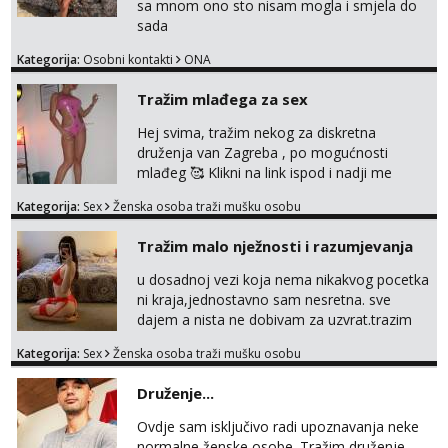
sa mnom ono sto nisam mogla i smjela do
sada
Kategorija:
Osobni kontakti
ONA
Tražim mlađega za sex
Hej svima, tražim nekog za diskretna
druženja van Zagreba , po mogućnosti
mlađeg 🥰 Klikni na link ispod i nadji me
tamo, cekam te!
Kategorija:
Sex
Ženska osoba traži mušku osobu
Tražim malo nježnosti i razumjevanja
u dosadnoj vezi koja nema nikakvog pocetka
ni kraja,jednostavno sam nesretna. sve
dajem a nista ne dobivam za uzvrat.trazim
muskarca koji ce zadovoljiti moje potrebe,ne
Kategorija:
Sex
Ženska osoba traži mušku osobu
trazim puno samo malo njeznosti i
razumjevanja. volim njezan seks i njezne
Druženje...
poljupce po tijelu koji me jako
pale,obozavam kad muskarac preuzme
Ovdje sam isključivo radi upoznavanja neke
kontrolu . javi se :) Klikni na link ispod i nadji
normalne ženske osobe. Tražim druženje