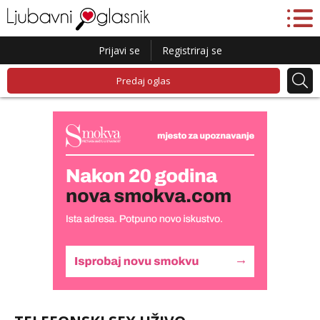
Prijavi se
Registriraj se
Predaj oglas
Liliana
Razgovaram :)
Tel:
064/677-677
- Kod: #69