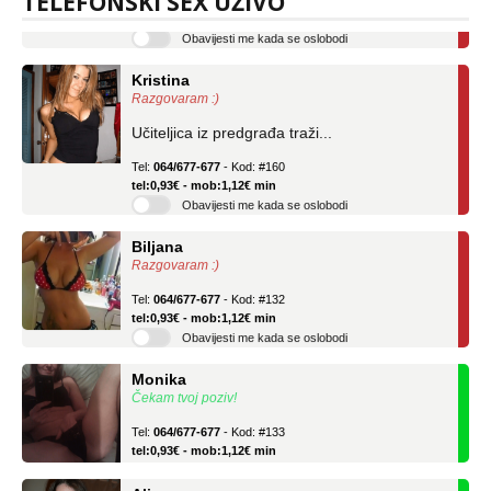
TELEFONSKI SEX UŽIVO
tel:0,93€ - mob:1,12€ min
Obavijesti me kada se oslobodi
Kristina
Razgovaram :)
Učiteljica iz predgrađa traži...
Tel:
064/677-677
- Kod: #160
tel:0,93€ - mob:1,12€ min
Obavijesti me kada se oslobodi
Biljana
Razgovaram :)
Tel:
064/677-677
- Kod: #132
tel:0,93€ - mob:1,12€ min
Obavijesti me kada se oslobodi
Monika
Čekam tvoj poziv!
Tel:
064/677-677
- Kod: #133
tel:0,93€ - mob:1,12€ min
Alisa