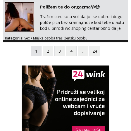
Poližem te do orgazma💦🤑
Tražim curu koja voli da joj se dobro i dugo
poliže pica bez srama,moze kod tebe u autu
kod u prirodi wc shoping centar bitno da je
uzbudljivo i da si full diskretna i napaljena💦
Kategorija:
Sex
Muška osoba traži žensku osobu
jer nisam solo. Zgodan sam i diskretan,sliku
šaljem na wapp telegram..178 78kg.,javi se
1
2
3
4
...
24
za brz dogovor Kontakt 0958759047