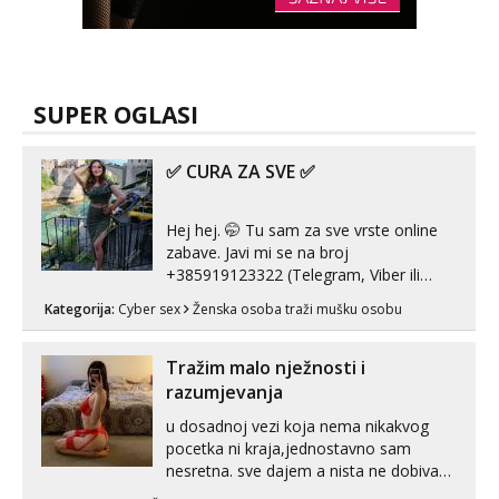
SUPER OGLASI
✅ CURA ZA SVE ✅
Hej hej. 🤭 Tu sam za sve vrste online
zabave. Javi mi se na broj
+385919123322 (Telegram, Viber ili
Whatsapp). 🤙 NE javljaj se na uzivo.
Kategorija:
Cyber sex
Ženska osoba traži mušku osobu
Hvala.
Tražim malo nježnosti i
razumjevanja
u dosadnoj vezi koja nema nikakvog
pocetka ni kraja,jednostavno sam
nesretna. sve dajem a nista ne dobivam
za uzvrat.trazim muskarca koji ce