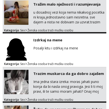
Tražim malo nježnosti i razumjevanja
Obavijesti me kada se oslobodi
u dosadnoj vezi koja nema nikakvog pocetka
Kristina
ni kraja,jednostavno sam nesretna. sve
Razgovaram :)
dajem a nista ne dobivam za uzvrat.trazim
Učiteljica iz predgrađa traži...
muskarca koji ce zadovoljiti moje potrebe,ne
Kategorija:
Sex
Ženska osoba traži mušku osobu
trazim puno samo malo njeznosti i
Tel:
064/677-677
- Kod: #160
razumjevanja. volim njezan seks i njezne
tel:0,93€ - mob:1,12€ min
Izdrkaj na mene
Obavijesti me kada se oslobodi
poljupce po tijelu koji me jako
pale,obozavam kad muskarac preuzme
Posalji kitu i izdrkaj na mene
Biljana
kontrolu . javi se :) Klikni na link ispod i nadji
Razgovaram :)
me tamo, cekam te!
Tel:
064/677-677
- Kod: #132
Kategorija:
Sex
Ženska osoba traži mušku osobu
tel:0,93€ - mob:1,12€ min
Obavijesti me kada se oslobodi
Trazim muskarca da ga dobro zajašem
Monika
Ima jedna stara izreka: moras jahati puno
Čekam tvoj poziv!
konja da bi nasla onog pravoga. Jesi li ti moj
pravi, ili te samo moram jahati? Onaj moj
Tel:
064/677-677
- Kod: #133
tel:0,93€ - mob:1,12€ min
bivsi je bio samo konj hahahahah Klikni niže
Kategorija:
Sex
Ženska osoba traži mušku osobu
na sexdater link i javi mi se tamo....
Alisa
Čekam tvoj poziv!