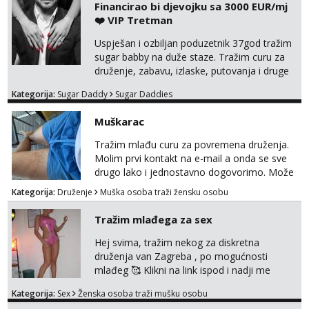
Financirao bi djevojku sa 3000 EUR/mj
Tel:
064/677-677
- Kod: #108
tel:0,93€ - mob:1,12€ min
❤️ VIP Tretman
Uspješan i ozbiljan poduzetnik 37god tražim
Anita
sugar babby na duže staze. Tražim curu za
Čekam tvoj poziv!
druženje, zabavu, izlaske, putovanja i druge
Tel:
064/677-677
- Kod: #87
lijepe stvari na obostranu korist. Ako si
tel:0,93€ - mob:1,12€ min
Kategorija:
Sugar Daddy
Sugar Daddies
otvorena, komunikativna, zgodna i atraktivna
javi se na moj email:
Anđela
Muškarac
markodalic37@gmail.com
Čekam tvoj poziv!
Tražim mlađu curu za povremena druženja.
Tel:
064/677-677
- Kod: #142
Molim prvi kontakt na e-mail a onda se sve
tel:0,93€ - mob:1,12€ min
drugo lako i jednostavno dogovorimo. Može
sve u krugu od 100 km oko Zagreba
Mira
Kategorija:
Druženje
Muška osoba traži žensku osobu
Čekam tvoj poziv!
Tražim mlađega za sex
Tel:
064/677-677
- Kod: #72
tel:0,93€ - mob:1,12€ min
Hej svima, tražim nekog za diskretna
druženja van Zagreba , po mogućnosti
Liliana
mlađeg 🥰 Klikni na link ispod i nadji me
Razgovaram :)
tamo, cekam te!
Kategorija:
Sex
Ženska osoba traži mušku osobu
Tel:
064/677-677
- Kod: #69
tel:0,93€ - mob:1,12€ min