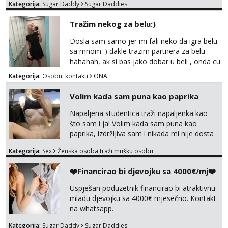
Kategorija:
Sugar Daddy
Sugar Daddies
kosu - se dobro ljubiš - si fleksibilna s
vremenom (jer ga nemam previše) i
Tražim nekog za belu:)
dostupna radnim danom (vikendi i noći su za
obitelj) - vodiš brigu o zdravlju i koristiš
Dosla sam samo jer mi fali neko da igra belu
zaštitu Ne javljajte se: - debele - frajeri i
sa mnom :) dakle trazim partnera za belu
paro...
hahahah, ak si bas jako dobar u beli , onda cu
razmislit za dalje Klikni na link ispod i nadji me
Kategorija:
Osobni kontakti
ONA
tamo, cekam te!
Volim kada sam puna kao paprika
Napaljena studentica traži napaljenka kao
što sam i ja! Volim kada sam puna kao
paprika, izdržljiva sam i nikada mi nije dosta
seksa. Volim grubi seks i više puta dnevno
Kategorija:
Sex
Ženska osoba traži mušku osobu
bilo kad i bilo gdje zato se javi što prije da
me isprobaš Klikni na link ispod i nadji me
❤️Financirao bi djevojku sa 4000€/mj❤️
tamo, cekam te!
Uspješan poduzetnik financirao bi atraktivnu
mladu djevojku sa 4000€ mjesečno. Kontakt
na whatsapp.
Kategorija:
Sugar Daddy
Sugar Daddies