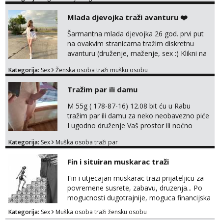
Mlada djevojka traži avanturu ❤️
Šarmantna mlada djevojka 26 god. prvi put
na ovakvim stranicama tražim diskretnu
avanturu (druženje, maženje, sex :) Klikni na
link ispod i nadji me tamo, cekam te!
Kategorija:
Sex
Ženska osoba traži mušku osobu
Tražim par ili damu
M 55g ( 178-87-16) 12.08 bit ću u Rabu
tražim par ili damu za neko neobavezno piće
I ugodno druženje Vaš prostor ili noćno
kupanje na osamoj plaži Kontakt
Kategorija:
Sex
Muška osoba traži par
trata.vrh@gmail.com
Fin i situiran muskarac traži
Fin i utjecajan muskarac trazi prijateljicu za
povremene susrete, zabavu, druzenja... Po
mogucnosti dugotrajnije, moguca financijska
potpora!
Kategorija:
Sex
Muška osoba traži žensku osobu