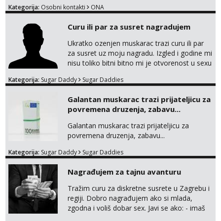
Tel:
064/677-677
- Kod: #108
Kategorija:
Osobni kontakti
ONA
tel:0,93€ - mob:1,12€ min
Curu ili par za susret nagradujem
Anita
Čekam tvoj poziv!
Ukratko ozenjen muskarac trazi curu ili par
za susret uz moju nagradu. Izgled i godine mi
Tel:
064/677-677
- Kod: #87
nisu toliko bitni bitno mi je otvorenost u sexu
tel:0,93€ - mob:1,12€ min
i bez previse tabooa . Molim ozbiljne da se
Kategorija:
Sugar Daddy
Sugar Daddies
Anđela
jave na mail . Molim ako je moguce prvi mail
Čekam tvoj poziv!
sa slikom ili opisom i otkud ste . Javite se
Galantan muskarac trazi prijateljicu za
necete pozalit
Tel:
064/677-677
- Kod: #142
povremena druzenja, zabavu...
tel:0,93€ - mob:1,12€ min
Galantan muskarac trazi prijateljicu za
Mira
povremena druzenja, zabavu...
Čekam tvoj poziv!
Kategorija:
Sugar Daddy
Sugar Daddies
Tel:
064/677-677
- Kod: #72
tel:0,93€ - mob:1,12€ min
Nagrađujem za tajnu avanturu
Tražim curu za diskretne susrete u Zagrebu i
regiji. Dobro nagrađujem ako si mlada,
zgodna i voliš dobar sex. Javi se ako: - imaš
do 25 godina - imaš do 65 kg - imaš dugu