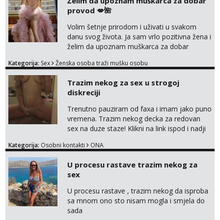
Želim da upoznam muškarca za dobar
provod 💋🌺
Tel:
064/677-677
- Kod: #106
tel:0,93€ - mob:1,12€ min
Volim šetnje prirodom i uživati u svakom
danu svog života. Ja sam vrlo pozitivna žena i
Vanesa
želim da upoznam muškarca za dobar
Čekam tvoj poziv!
provod, naravno može i nešto više.💋🌺 Klikni
Kategorija:
Sex
Ženska osoba traži mušku osobu
na link ispod i nadji me tamo, cekam te!
Tel:
064/677-677
- Kod: #74
tel:0,93€ - mob:1,12€ min
Trazim nekog za sex u strogoj
diskreciji
Žana
Čekam tvoj poziv!
Trenutno pauziram od faxa i imam jako puno
vremena. Trazim nekog decka za redovan
Tel:
064/677-677
- Kod: #135
tel:0,93€ - mob:1,12€ min
sex na duze staze! Klikni na link ispod i nadji
me tamo, cekam te!
Kategorija:
Osobni kontakti
ONA
Lili
Čekam tvoj poziv!
U procesu rastave trazim nekog za
Tel:
064/677-677
- Kod: #128
sex
tel:0,93€ - mob:1,12€ min
U procesu rastave , trazim nekog da isproba
Ivančica
sa mnom ono sto nisam mogla i smjela do
Čekam tvoj poziv!
sada