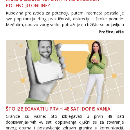
POTENCIJU ONLINE?
Kupovina proizvoda za potenciju putem interneta postala je
sve popularnija zbog praktičnosti, diskrecije i široke ponude.
Međutim, upravo zbog velike potražnje na tržištu se pojavljuju
i brojni krivotvoreni proizvodi, nepouzdane internetske
Pročitaj više
trgovine te proizvodi nepoznatog podrijetla. ...
ŠTO IZBJEGAVATI U PRVIH 48 SATI DOPISIVANJA
Granice su važne: Što izbjegavati u prvih 48 sati
dopisivanjaPrvih 48 sati dopisivanja ključni su za stvaranje
prvog dojma i postavljanje zdravih granica u komunikaciji.