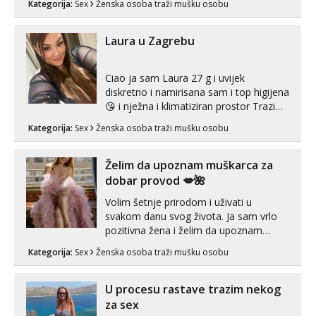
Kategorija:
Sex
Ženska osoba traži mušku osobu
zadovoljiti moje potrebe,ne trazim puno
samo malo njeznosti i razumjevanja.
volim njezan seks i njezne poljupce po
Laura u Zagrebu
tijelu koji me jako pale,obozavam kad
muskar...
Ciao ja sam Laura 27 g i uvijek
diskretno i namirisana sam i top higijena
😘 i nježna i klimatiziran prostor Trazim
sex za nagradu Radim klasican sex
Kategorija:
Sex
Ženska osoba traži mušku osobu
Pusenje i gutanje sperme Erotsko rublje
imam uvijek Lizati me mozes i ljubiti po
tijelu Iskljucivo neradim analni !!! I
Želim da upoznam muškarca za
neljubim se Wha...
dobar provod 💋🌺
Volim šetnje prirodom i uživati u
svakom danu svog života. Ja sam vrlo
pozitivna žena i želim da upoznam
muškarca za dobar provod, naravno
Kategorija:
Sex
Ženska osoba traži mušku osobu
može i nešto više.💋🌺 Klikni na link
ispod i nadji me tamo, cekam te!
U procesu rastave trazim nekog
za sex