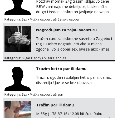
Pozdrav momak 24g tražim isključivo žene
BBW zanimaju me debeljuce, bucke ništa
Zara
drugo Uredan i diskretan Javljanje na wapp
Razgovaram :)
095 546 9915
Kategorija:
Sex
Muška osoba traži žensku osobu
Tel:
064/677-677
- Kod: #123
tel:0,93€ - mob:1,12€ min
Nagrađujem za tajnu avanturu
Obavijesti me kada se oslobodi
Tražim curu za diskretne susrete u Zagrebu i
Anđela
regiji. Dobro nagrađujem ako si mlada,
Čekam tvoj poziv!
zgodna i voliš dobar sex. Javi se ako: - imaš
Tel:
064/677-677
- Kod: #142
do 25 godina - imaš do 65 kg - imaš dugu
tel:0,93€ - mob:1,12€ min
Kategorija:
Sugar Daddy
Sugar Daddies
kosu - se dobro ljubiš - si fleksibilna s
vremenom (jer ga nemam previše) i
Trazim hetro par ili damu
dostupna radnim danom (vikendi i noći su za
obitelj) - vodiš brigu o zdravlju i koristiš
Trazim, ugodan i ozbiljan hetro par ili damu..
zaštitu Ne javljajte se: - debele - frajeri i
diskrecija ! Javite se bez obaveza
paro...
Kategorija:
Sex
Muška osoba traži par
Tražim par ili damu
M 55g ( 178-87-16) 12.08 bit ću u Rabu