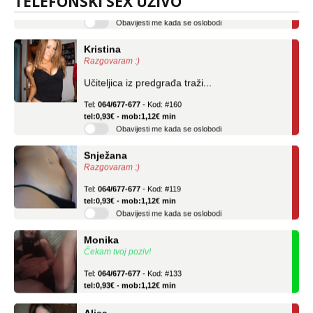
TELEFONSKI SEX UŽIVO
Obavijesti me kada se oslobodi
Kristina
Razgovaram :)
Učiteljica iz predgrađa traži...
Tel:
064/677-677
- Kod: #160
tel:0,93€ - mob:1,12€ min
Obavijesti me kada se oslobodi
Snježana
Razgovaram :)
Tel:
064/677-677
- Kod: #119
tel:0,93€ - mob:1,12€ min
Obavijesti me kada se oslobodi
Monika
Čekam tvoj poziv!
Tel:
064/677-677
- Kod: #133
tel:0,93€ - mob:1,12€ min
Alisa