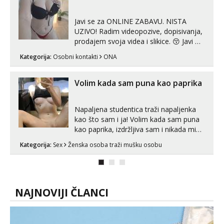
videopozivu. 😉 S vama sam vec 5 ...
Javi se za ONLINE ZABAVU. NISTA
UZIVO! Radim videopozive, dopisivanja,
prodajem svoja videa i slikice. 😚 Javi mi
se porukom na Whatsupp, Viber ili
Kategorija:
Osobni kontakti
ONA
Telegram. +385 91 723 0045
Volim kada sam puna kao paprika
Napaljena studentica traži napaljenka
kao što sam i ja! Volim kada sam puna
kao paprika, izdržljiva sam i nikada mi
nije dosta seksa. Volim grubi seks i više
Kategorija:
Sex
Ženska osoba traži mušku osobu
puta dnevno bilo kad i bilo gdje zato se
javi što prije da me isprobaš Klikni na
link ispod i nadji me tamo, cekam te!
NAJNOVIJI ČLANCI