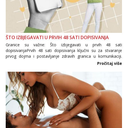
ŠTO IZBJEGAVATI U PRVIH 48 SATI DOPISIVANJA
Granice su važne: Što izbjegavati u prvih 48 sati
dopisivanjaPrvih 48 sati dopisivanja ključni su za stvaranje
prvog dojma i postavljanje zdravih granica u komunikaciji.
Važno je izbjeći prebrzo otkrivanje osobnih ili intimnih
Pročitaj više
informacija, jer nepoznata osoba još nije zaslužila to
povjerenje. Takođe...