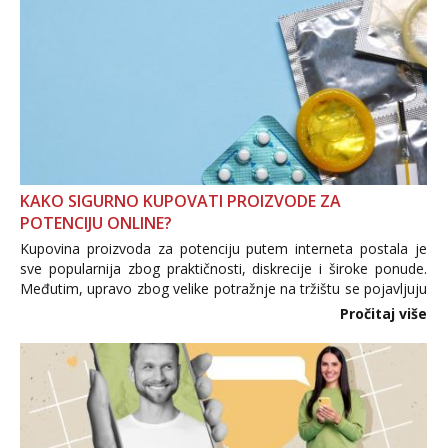
KAKO SIGURNO KUPOVATI PROIZVODE ZA
POTENCIJU ONLINE?
Kupovina proizvoda za potenciju putem interneta postala je
sve popularnija zbog praktičnosti, diskrecije i široke ponude.
Međutim, upravo zbog velike potražnje na tržištu se pojavljuju
i brojni krivotvoreni proizvodi, nepouzdane internetske
Pročitaj više
trgovine te proizvodi nepoznatog podrijetla. ...