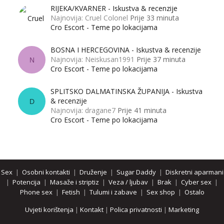
RIJEKA/KVARNER - Iskustva & recenzije
Najnovija: Cruel Colonel
Prije 33 minuta
Cro Escort - Teme po lokacijama
BOSNA I HERCEGOVINA - Iskustva & recenzije
Najnovija: Neiskusan1991
Prije 37 minuta
N
Cro Escort - Teme po lokacijama
SPLITSKO DALMATINSKA ŽUPANIJA - Iskustva
& recenzije
D
Najnovija: dragane7
Prije 41 minuta
Cro Escort - Teme po lokacijama
Sex
|
Osobni kontakti
|
Druženje
|
Sugar Daddy
|
Diskretni aparmani
|
Potencija
|
Masaže i striptiz
|
Veza / ljubav
|
Brak
|
Cyber sex
|
Phone sex
|
Fetish
|
Tulumi i zabave
|
Sex shop
|
Ostalo
Uvjeti korištenja
|
Kontakt
|
Polica privatnosti
|
Marketing