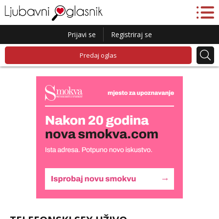
Prijavi se
Registriraj se
Predaj oglas
Liliana
Razgovaram :)
Tel:
064/677-677
- Kod: #69
tel:0,93€ - mob:1,12€ min