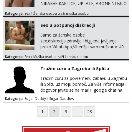
NIKAKVE KARTICE, UPLATE, ABONE NI BILO
KAKVE DRUGE OBLIKE PLAĆANJA – 💵
Kategorija:
Sex
Ženska osoba traži mušku osobu
SAMO GOTOVINA!!! Moje fotografije su
100% moje, bez laži i igara. Nemam vremena
Sex u potpunoj diskreciji
za dopisivanja Za dogovor mi piši direktno na
WhatsApp – ako znaš što želiš, bit će ti
Samo za ženske osobe
nagrađeno.
sex,diskrecija,zdravlje i higijena javljanje
preko WhatsApp,Viber!!!Ja sam muškarac 40
god. 180cm 105kg!!!BDSM I razno razni fetiši
Kategorija:
Sex
Muška osoba traži žensku osobu
sve stvar dogovora otvoren za sve
opcije!!!Parovi isto dobro došli!!!
Tražim curu u Zagrebu ili Splitu
Tražim curu za povremenu zabavu u Zagrebu
ili Splitu uz moju pomoć. Za više informacija i
dogovor javite se na mail ili google chat na
oneofakind999111@gmail.com
Kategorija:
Sugar Daddy
Sugar Daddies
1
2
3
...
23