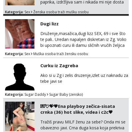
paprika, izdržljiva sam i nikada mi nije dosta
seksa. Volim grubi seks i više puta dnevno
Kategorija:
Sex
Ženska osoba traži mušku osobu
bilo kad i bilo gdje zato se javi što prije da
me isprobaš Klikni na link ispod i nadji me
Dugi lizz
tamo, cekam te!
Druženje,masažica,dugi lizz SEX, 69 i sve što
te pali.. Uredan napaljen diskretan iz Zg. Volio
bi upoznati curu ili damu sličnih vručih željica
za zajedničko ugodno i strastveno druženje.
Kategorija:
Sex
Muška osoba traži žensku osobu
Prostor imam, diskr max. A i mobilan 🚗 sam.
Curku iz Zagreba
Ako si u Zg i zelis druzenje,izlet uz naknadu za
tebe javi se
Kategorija:
Sugar Daddy
Sugar Baby (zensko)
💌💘💝💗Ena playboy zečica-sisata
crnka (36) hot slike, videa i c2c💗
Tražiš pravu MILF ženu za sebe? Onda mi se
obavezno javi. Crna duga kosa koja prekriva