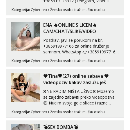
+385919123322 (Telegram, Viber ili
Whatsapp). 🤙 NE javljaj se na uzivo.
Kategorija:
Cyber sex
Ženska osoba traži mušku osobu
Hvala.
ENA 🔥ONLINE S LICEM🔥
CAM/CHAT/SLIKE/VIDEO
Pozdrav, Javi se porukom na br.
+385919977166 za online druženje
samnom. WhatsApp 👉+385919977166
Telegram 👉@enafriedrichkis Radim
Kategorija:
Cyber sex
Ženska osoba traži mušku osobu
videopozive s licem, solo i s partnerom,
kolegicama (Tina&Natali), razne
kombinacije halteri, haljine, štikle,
💗Tina💗(27) online zabava 💗
samostojeće itd. Nudim svakakva videa
videopoziv kakav zaslužuješ
seksa, puš...
❌NE RADIM NIŠTA UŽIVO❌ Možemo
se zajedno zabaviti preko videopoziva.
😉 Nudim svoje gole slikice i razne
videouradke. 🤩 Za online zabavu pošalji
Kategorija:
Cyber sex
Ženska osoba traži mušku osobu
poruku na Whatsapp, Telegram ili Viber.
😎 +385 91 912 3322 Za provjeru moje
autentičnosti možeš me vidjeti na
💣SEX BOMBA💣