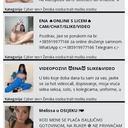
WhatsApp 👉+385919977166 Telegram 👉
Kategorija:
Cyber sex
Ženska osoba traži mušku osobu
@enafriedrichkis Radim samo ONLINE I
NISTA UŽIVO!!!
ENA 🔥ONLINE S LICEM🔥
CAM/CHAT/SLIKE/VIDEO
Pozdrav, Javi se porukom na br.
+385919977166 za online druženje samnom.
WhatsApp 👉+385919977166 Telegram 👉
@enafriedrichkis Radim videopozive s licem,
Kategorija:
Cyber sex
Ženska osoba traži mušku osobu
solo i s partnerom, kolegicama
(Tina&Natali), razne kombinacije halteri,
VIDEOPOZIVI 😈ENA😈 SLIKE&VIDEO
haljine, štikle, samostojeće itd. Nudim
svakakva videa seksa, pušenje, razne
U bilo koje doba dana tu sam za vas; javite
lokacije, suradnje s kolegicama, fetiši..
se za hot videocall, dopisivanje, moja vruća
Dopisivanje i slike također radim. NIŠTA UŽI...
videa seksa, solo, s kolegicama, uniforme, u
autu itd, te za gole slikice 💋 WhatsApp 👉
Kategorija:
Cyber sex
Ženska osoba traži mušku osobu
+385919977166 Telegram 👉
@enafriedrichkis ISKLJUČIVO ONLINE, NIŠTA
Melissa u OSIJEKU !❤️
UŽIVO
KOD MENE SE PLAĆA ISKLJUČIVO
GOTOVINOM, NA RUKE!!! 🚫 NE PRIHVAĆAM