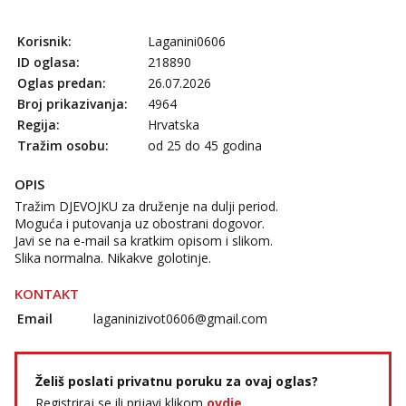
Čekam tvoj poziv!
Tel:
064/677-677
- Kod: #142
Korisnik:
Laganini0606
tel:0,93€ - mob:1,12€ min
ID oglasa:
218890
Oglas predan:
26.07.2026
Liliana
Razgovaram :)
Broj prikazivanja:
4964
Regija:
Hrvatska
Tel:
064/677-677
- Kod: #69
Tražim osobu:
od 25 do 45 godina
tel:0,93€ - mob:1,12€ min
Obavijesti me kada se oslobodi
OPIS
Kristina
Tražim DJEVOJKU za druženje na dulji period.
Razgovaram :)
Moguća i putovanja uz obostrani dogovor.
Učiteljica iz predgrađa traži...
Javi se na e-mail sa kratkim opisom i slikom.
Slika normalna. Nikakve golotinje.
Tel:
064/677-677
- Kod: #160
tel:0,93€ - mob:1,12€ min
KONTAKT
Obavijesti me kada se oslobodi
Email
laganinizivot0606@gmail.com
Snježana
Razgovaram :)
Tel:
064/677-677
- Kod: #119
Želiš poslati privatnu poruku za ovaj oglas?
tel:0,93€ - mob:1,12€ min
Registriraj se ili prijavi klikom
ovdje