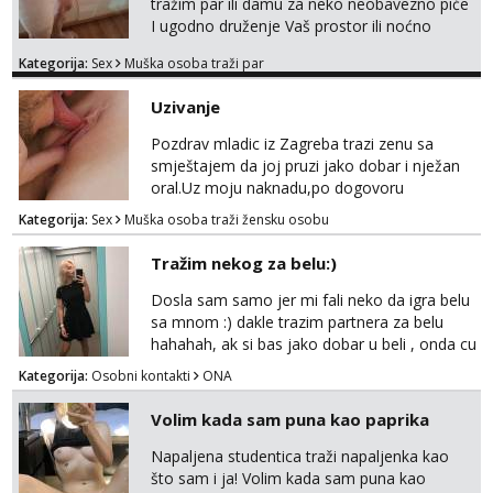
tražim par ili damu za neko neobavezno piće
I ugodno druženje Vaš prostor ili noćno
kupanje na osamoj plaži Kontakt
Kategorija:
Sex
Muška osoba traži par
trata.vrh@gmail.com
Uzivanje
Pozdrav mladic iz Zagreba trazi zenu sa
smještajem da joj pruzi jako dobar i nježan
oral.Uz moju naknadu,po dogovoru
.Diskrecija osigurana.
Kategorija:
Sex
Muška osoba traži žensku osobu
Tražim nekog za belu:)
Dosla sam samo jer mi fali neko da igra belu
sa mnom :) dakle trazim partnera za belu
hahahah, ak si bas jako dobar u beli , onda cu
razmislit za dalje Klikni na link ispod i nadji me
Kategorija:
Osobni kontakti
ONA
tamo, cekam te!
Volim kada sam puna kao paprika
Napaljena studentica traži napaljenka kao
što sam i ja! Volim kada sam puna kao