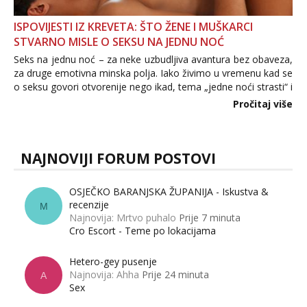
ISPOVIJESTI IZ KREVETA: ŠTO ŽENE I MUŠKARCI
STVARNO MISLE O SEKSU NA JEDNU NOĆ
Seks na jednu noć – za neke uzbudljiva avantura bez obaveza,
za druge emotivna minska polja. Iako živimo u vremenu kad se
o seksu govori otvorenije nego ikad, tema „jedne noći strasti“ i
dalje izaziva burne rasprave. Što zapravo misle žene, a što
Pročitaj više
muškarci? Jesu...
NAJNOVIJI FORUM POSTOVI
OSJEČKO BARANJSKA ŽUPANIJA - Iskustva &
recenzije
M
Najnovija: Mrtvo puhalo
Prije 7 minuta
Cro Escort - Teme po lokacijama
Hetero-gey pusenje
Najnovija: Ahha
Prije 24 minuta
A
Sex