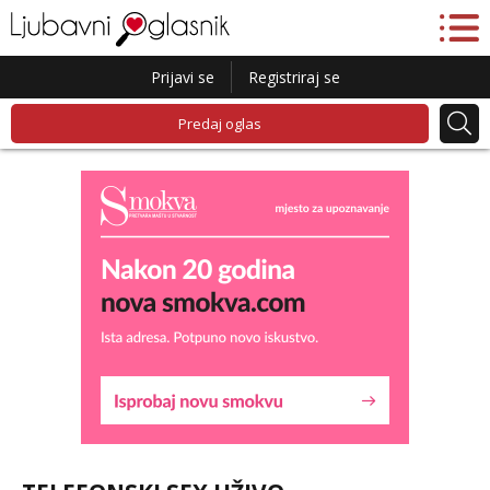
Prijavi se
Registriraj se
Predaj oglas
Lucija
Razgovaram :)
Tel:
064/677-677
- Kod: #136