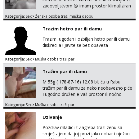
zadovoljstvom 😊 imam prostor klimatiziran
pa nebrini da se oznojiš previse 😆 u cijeni
Kategorija:
Sex
Ženska osoba traži mušku osobu
nudim klasiku sa zastitom pusenje bez
dirkanje i lizanje sexy rublje uvijek imam
Trazim hetro par ili damu
neradim analno i pitanja ako radim bez odma
ignoriram radim samo sa svojim slikama
Trazim, ugodan i ozbiljan hetro par ili damu..
original ✌️😊ali neki vec me poznaju waccap...
diskrecija ! Javite se bez obaveza
Kategorija:
Sex
Muška osoba traži par
Tražim par ili damu
M 55g ( 178-87-16) 12.08 bit ću u Rabu
tražim par ili damu za neko neobavezno piće
I ugodno druženje Vaš prostor ili noćno
kupanje na osamoj plaži Kontakt
Kategorija:
Sex
Muška osoba traži par
trata.vrh@gmail.com
Uzivanje
Pozdrav mladic iz Zagreba trazi zenu sa
smještajem da joj pruzi jako dobar i nježan