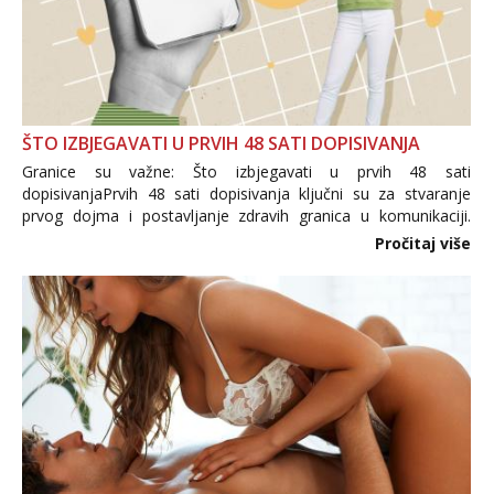
ŠTO IZBJEGAVATI U PRVIH 48 SATI DOPISIVANJA
Granice su važne: Što izbjegavati u prvih 48 sati
dopisivanjaPrvih 48 sati dopisivanja ključni su za stvaranje
prvog dojma i postavljanje zdravih granica u komunikaciji.
Važno je izbjeći prebrzo otkrivanje osobnih ili intimnih
Pročitaj više
informacija, jer nepoznata osoba još nije zaslužila to
povjerenje. Takođe...