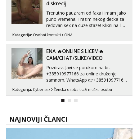
diskreciji
Trenutno pauziram od faxa i imam jako
puno vremena. Trazim nekog decka za
redovan sex na duze staze! Klikni na link
ispod i nadji me tamo, cekam te!
Kategorija:
Osobni kontakti
ONA
ENA 🔥ONLINE S LICEM🔥
CAM/CHAT/SLIKE/VIDEO
Pozdrav, Javi se porukom na br.
+385919977166 za online druženje
samnom. WhatsApp 👉+385919977166
Telegram 👉@enafriedrichkis Radim
Kategorija:
Cyber sex
Ženska osoba traži mušku osobu
videopozive s licem, solo i s partnerom,
kolegicama (Tina&Natali), razne
kombinacije halteri, haljine, štikle,
samostojeće itd. Nudim svakakva videa
seksa, puš...
NAJNOVIJI ČLANCI