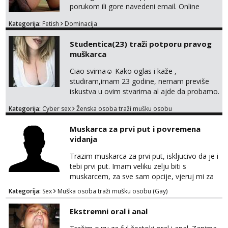
porukom ili gore navedeni email. Online
sesije-40 Mjesečni paket-150. Moguć susret
Kategorija:
Fetish
Dominacija
uživo nakon mjesečnog druženja . Čekam te
poslušni psiću. --Pažnja!⁉️ Mnogi klijenti su mi
Studentica(23) traži potporu pravog
znali reći da im netko šalje moje fotke/videa
muškarca
ili ima slične oglase s mojim slikama. Moj
oglas za dominaciju je isključvo ov...
Ciao svima☺️ Kako oglas i kaže ,
studiram,imam 23 godine, nemam previše
iskustva u ovim stvarima al ajde da probamo.
🤗 Nudim fotkice,videa, dopisivanje može
Kategorija:
Cyber sex
Ženska osoba traži mušku osobu
poslije kada se bolje znamo i videopoziv i
tome slično u zamjenu za mjesečni đeparac.
Muskarca za prvi put i povremena
Idealno ne nešto jednokratno već
vidanja
dogovoreno i na dulje vrijeme. Malo jesam
sramežljiva ali potrudit ću se da budeš
Trazim muskarca za prvi put, iskljucivo da je i
zadovoljan i da imaš nekog za svakodn...
tebi prvi put. Imam veliku zelju biti s
muskarcem, za sve sam opcije, vjeruj mi za
sve…pasiv/aktiv/pusenje/ najlonke…ako bude
Kategorija:
Sex
Muška osoba traži mušku osobu (Gay)
dobro mozemo nastaviti povremena vidanja
uz maksimalnu diskreciju,sto bude u sobi
Ekstremni oral i anal
tamo i ostaje. Jace sam grade 180cm 110kg.
Ozenjen, uz dogovor o lokaciji i vremenu ja