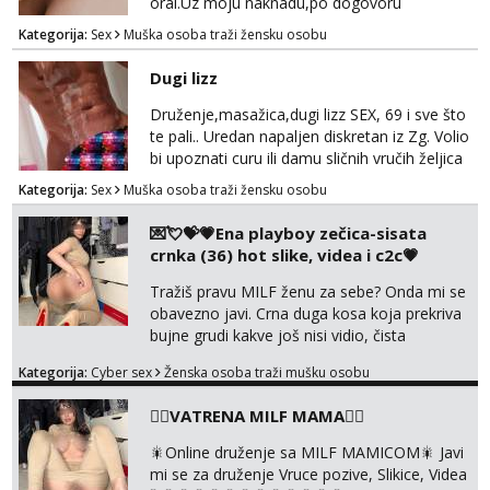
oral.Uz moju naknadu,po dogovoru
.Diskrecija osigurana.
Kategorija:
Sex
Muška osoba traži žensku osobu
Dugi lizz
Druženje,masažica,dugi lizz SEX, 69 i sve što
te pali.. Uredan napaljen diskretan iz Zg. Volio
bi upoznati curu ili damu sličnih vručih željica
za zajedničko ugodno i strastveno druženje.
Kategorija:
Sex
Muška osoba traži žensku osobu
Prostor imam, diskr max. A i mobilan 🚗 sam.
💌💘💝💗Ena playboy zečica-sisata
crnka (36) hot slike, videa i c2c💗
Tražiš pravu MILF ženu za sebe? Onda mi se
obavezno javi. Crna duga kosa koja prekriva
bujne grudi kakve još nisi vidio, čista
ŠESTICA! A usne? O usnama bolje da ni ne
Kategorija:
Cyber sex
Ženska osoba traži mušku osobu
pričam. Prave pune usne koje će ti se urezati
u pamćenje, jer vjeruj mi, takve još nisi vidio.
❤️‍🔥VATRENA MILF MAMA❤️‍🔥
Uvijek sam spremna za ONLOINE zabavu.
Volim vruće u porukama uz pokoju fotku.
🎇Online druženje sa MILF MAMICOM🎇 Javi
Radim slikice i videa po tvojoj želji te imam
mi se za druženje Vruce pozive, Slikice, Videa
raznih mater...