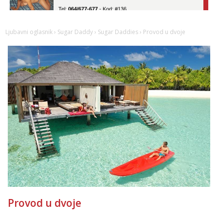
Tel:
064/677-677
- Kod: #136
tel:0,93€ - mob:1,12€ min
Obavijesti me kada se oslobodi
Ljubavni oglasnik
›
Sugar Daddy
›
Sugar Daddies
› Provod u dvoje
Ela
Razgovaram :)
Tel:
064/677-677
- Kod: #117
tel:0,93€ - mob:1,12€ min
Obavijesti me kada se oslobodi
Vanesa
Razgovaram :)
Tel:
064/677-677
- Kod: #74
tel:0,93€ - mob:1,12€ min
Obavijesti me kada se oslobodi
Anđela
Čekam tvoj poziv!
Tel:
064/677-677
- Kod: #142
tel:0,93€ - mob:1,12€ min
Provod u dvoje