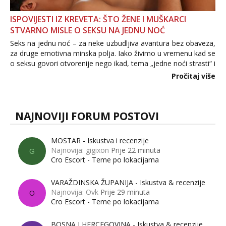
ISPOVIJESTI IZ KREVETA: ŠTO ŽENE I MUŠKARCI
STVARNO MISLE O SEKSU NA JEDNU NOĆ
Seks na jednu noć – za neke uzbudljiva avantura bez obaveza,
za druge emotivna minska polja. Iako živimo u vremenu kad se
o seksu govori otvorenije nego ikad, tema „jedne noći strasti“ i
dalje izaziva burne rasprave. Što zapravo misle žene, a što
Pročitaj više
muškarci? Jesu...
NAJNOVIJI FORUM POSTOVI
MOSTAR - Iskustva i recenzije
Najnovija: gigixon
Prije 22 minuta
G
Cro Escort - Teme po lokacijama
VARAŽDINSKA ŽUPANIJA - Iskustva & recenzije
Najnovija: Ovk
Prije 29 minuta
O
Cro Escort - Teme po lokacijama
BOSNA I HERCEGOVINA - Iskustva & recenzije