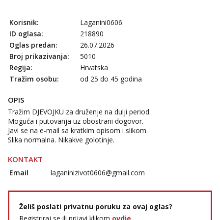
Korisnik:
Laganini0606
ID oglasa:
218890
Oglas predan:
26.07.2026
Broj prikazivanja:
5010
Regija:
Hrvatska
Tražim osobu:
od 25 do 45 godina
OPIS
Tražim DJEVOJKU za druženje na dulji period.
Moguća i putovanja uz obostrani dogovor.
Javi se na e-mail sa kratkim opisom i slikom.
Slika normalna. Nikakve golotinje.
KONTAKT
Email
laganinizivot0606@gmail.com
Želiš poslati privatnu poruku za ovaj oglas?
Registriraj se ili prijavi klikom
ovdje