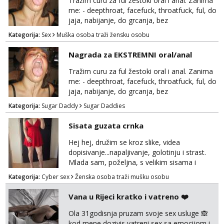
Tražim curu za ful žestoki oral i anal. Zanima
rjesavam apartman/hotel. Odgovara mi cijela
me: - deepthroat, facefuck, throatfuck, ful, do
kontinentalna...
jaja, nabijanje, do grcanja, bez
ograničavanja... - fisting (ili big insertions),
Kategorija:
Sex
Muška osoba traži žensku osobu
gaping, DAP/TAP, prolapse, sirenje... Ako
možeš nešto od toga i spremna si, javi se.
Nagrada za EKSTREMNI oral/anal
Tražim curu za ful žestoki oral i anal. Zanima
me: - deepthroat, facefuck, throatfuck, ful, do
jaja, nabijanje, do grcanja, bez
ograničavanja... - fisting (ili big insertions),
Kategorija:
Sugar Daddy
Sugar Daddies
gaping, DAP/TAP, prolapse, sirenje... Ako
možeš nešto od toga i spremna si, javi se.
Sisata guzata crnka
Nagrada po želji (od 500€ naviše, ovisi o
tome sto možeš)
Hej hej, družim se kroz slike, videa
dopisivanje...napaljivanje, golotinju i strast.
Mlada sam, poželjna, s velikim sisama i
guzom. 😉 Kontakt: Telegram: nebojezuto
Kategorija:
Cyber sex
Ženska osoba traži mušku osobu
Google chat/Gmail smmaprivatni@gmail.com
Vana u Rijeci kratko i vatreno ❤️
Ola 31godisnja pruzam svoje sex usluge 🙈
kod mene dozivis vatreni sex sa emocijom i