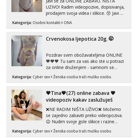
Javi se za ONLINE ZABAVU. NISTA
UZIVO! Radim videopozive, dopisivanja,
prodajem svoja videa i slikice. 😚 Javi mi
se porukom na Whatsupp, Viber ili
Kategorija:
Osobni kontakti
ONA
Telegram. +385 91 723 0045
Crvenokosa ljepotica 20g. 🤭
Pozdrav svim obožavateljima ONLINE
🧡🧡🧡 Tu sam za vas ako ste u potrazi
za online druženjem - samnom se
možete zabaviti preko videopoziva, ili
Kategorija:
Cyber sex
Ženska osoba traži mušku osobu
ako vam nisam dovoljna radim i u paru i
trojci s kolegicama, svaka je drugačija
😉 Radim i vruća tipkanja uz slike i hot
💗Tina💗(27) online zabava 💗
line pozive. Za vas sam pripremila ...
videopoziv kakav zaslužuješ
❌NE RADIM NIŠTA UŽIVO❌ Možemo
se zajedno zabaviti preko videopoziva.
😉 Nudim svoje gole slikice i razne
videouradke. 🤩 Za online zabavu pošalji
Kategorija:
Cyber sex
Ženska osoba traži mušku osobu
poruku na Whatsapp, Telegram ili Viber.