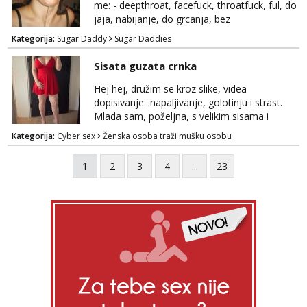
me: - deepthroat, facefuck, throatfuck, ful, do
jaja, nabijanje, do grcanja, bez
ograničavanja... - fisting (ili big insertions),
Kategorija:
Sugar Daddy
Sugar Daddies
gaping, DAP/TAP, prolapse, sirenje... Ako
možeš nešto od toga i spremna si, javi se.
Sisata guzata crnka
Nagrada po želji (od 500€ naviše, ovisi o
tome sto možeš)
Hej hej, družim se kroz slike, videa
dopisivanje...napaljivanje, golotinju i strast.
Mlada sam, poželjna, s velikim sisama i
guzom. 😉 Kontakt: Telegram: nebojezuto
Kategorija:
Cyber sex
Ženska osoba traži mušku osobu
Google chat/Gmail smmaprivatni@gmail.com
1
2
3
4
...
23