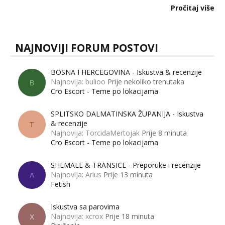
dalje izaziva burne rasprave. Što zapravo misle žene, a što
Pročitaj više
muškarci? Jesu...
NAJNOVIJI FORUM POSTOVI
BOSNA I HERCEGOVINA - Iskustva & recenzije
Najnovija: bulioo
Prije nekoliko trenutaka
B
Cro Escort - Teme po lokacijama
SPLITSKO DALMATINSKA ŽUPANIJA - Iskustva
& recenzije
T
Najnovija: TorcidaMertojak
Prije 8 minuta
Cro Escort - Teme po lokacijama
SHEMALE & TRANSICE - Preporuke i recenzije
Najnovija: Arius
Prije 13 minuta
A
Fetish
Iskustva sa parovima
Najnovija: xcrox
Prije 18 minuta
X