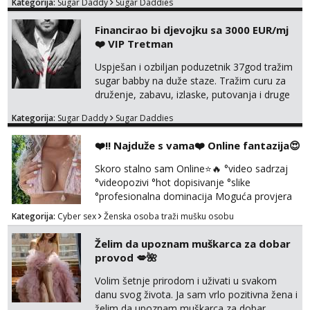
Kategorija:
Sugar Daddy
Sugar Daddies
Financirao bi djevojku sa 3000 EUR/mj
❤️ VIP Tretman
Uspješan i ozbiljan poduzetnik 37god tražim
sugar babby na duže staze. Tražim curu za
druženje, zabavu, izlaske, putovanja i druge
lijepe stvari na obostranu korist. Ako si
Kategorija:
Sugar Daddy
Sugar Daddies
otvorena, komunikativna, zgodna i atraktivna
javi se na moj email:
❤️‼️ Najduže s vama❤️ Online fantazija😍
markodalic37@gmail.com
Skoro stalno sam Online⭐🔥 °video sadrzaj
°videopozivi °hot dopisivanje °slike
°profesionalna dominacija Moguća provjera
videopozivom, no ako se nakon toga ne
Kategorija:
Cyber sex
Ženska osoba traži mušku osobu
javite, vise vam ju ne radim 😉 100% prava i
diskretna. Probaj me jednom, nećeš moći bez
Želim da upoznam muškarca za dobar
mene 😜😇 Nemojte me pitati za uzivo, jer to
provod 💋🌺
ne radim. 0998785600 javljanje isključivo
porukom na WhatsApp🩷
Volim šetnje prirodom i uživati u svakom
danu svog života. Ja sam vrlo pozitivna žena i
želim da upoznam muškarca za dobar