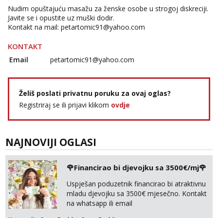
Tel:
064/677-677
- Kod: #142
Nudim opuštajuću masažu za ženske osobe u strogoj diskreciji.
tel:0,93€ - mob:1,12€ min
Javite se i opustite uz muški dodir.
Kontakt na mail:
petartomic91@yahoo.com
KONTAKT
Email
petartomic91@yahoo.com
Želiš poslati privatnu poruku za ovaj oglas?
Registriraj se ili prijavi klikom
ovdje
NAJNOVIJI OGLASI
🌹Financirao bi djevojku sa 3500€/mj🌹
Uspješan poduzetnik financirao bi atraktivnu
mladu djevojku sa 3500€ mjesečno. Kontakt
na whatsapp ili email