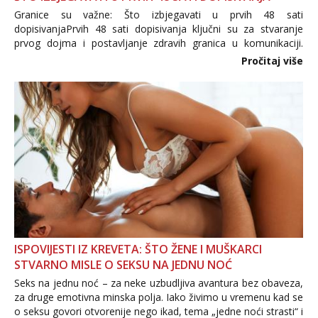
Granice su važne: Što izbjegavati u prvih 48 sati
dopisivanjaPrvih 48 sati dopisivanja ključni su za stvaranje
prvog dojma i postavljanje zdravih granica u komunikaciji.
Važno je izbjeći prebrzo otkrivanje osobnih ili intimnih
Pročitaj više
informacija, jer nepoznata osoba još nije zaslužila to
povjerenje. Takođe...
ISPOVIJESTI IZ KREVETA: ŠTO ŽENE I MUŠKARCI
STVARNO MISLE O SEKSU NA JEDNU NOĆ
Seks na jednu noć – za neke uzbudljiva avantura bez obaveza,
za druge emotivna minska polja. Iako živimo u vremenu kad se
o seksu govori otvorenije nego ikad, tema „jedne noći strasti“ i