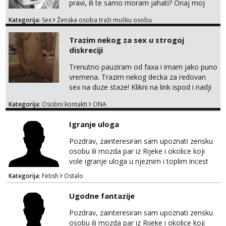
pravi, ili te samo moram jahati? Onaj moj
bivsi je bio samo konj hahahahah Klikni niže
Kategorija:
Sex
Ženska osoba traži mušku osobu
na sexdater link i javi mi se tamo....
Trazim nekog za sex u strogoj
diskreciji
Trenutno pauziram od faxa i imam jako puno
vremena. Trazim nekog decka za redovan
sex na duze staze! Klikni na link ispod i nadji
me tamo, cekam te!
Kategorija:
Osobni kontakti
ONA
Igranje uloga
Pozdrav, zainteresiran sam upoznati zensku
osobu ili mozda par iz Rijeke i okolice koji
vole igranje uloga u njeznim i toplim incest
pricama, izgled nebitan, bitno je da znas sto
Kategorija:
Fetish
Ostalo
zelis i da se volis zabavljati. Javitese na mail,
viber, wapp ili zovite. Samo ozbiljni, hvala
Ugodne fantazije
Pozdrav, zainteresiran sam upoznati zensku
osobu ili mozda par iz Rijeke i okolice koji