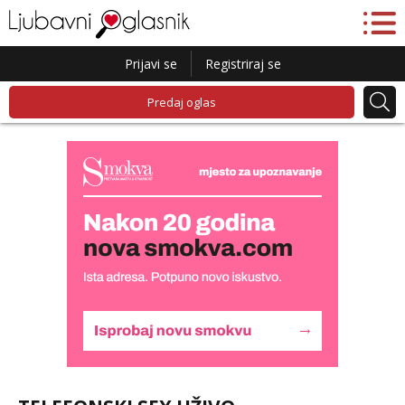
Prijavi se
Registriraj se
Predaj oglas
Liliana
Čekam tvoj poziv!
Tel:
064/677-677
- Kod: #69
tel:0,93€ - mob:1,12€ min