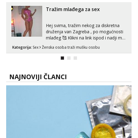
😎 +385 91 912 3322 Za provjeru moje
autentičnosti možeš me vidjeti na
Tražim mlađega za sex
videopozivu. 😉 S vama sam vec 5 ...
Hej svima, tražim nekog za diskretna
druženja van Zagreba , po mogućnosti
mlađeg 🥰 Klikni na link ispod i nadji me
tamo, cekam te!
Kategorija:
Sex
Ženska osoba traži mušku osobu
NAJNOVIJI ČLANCI