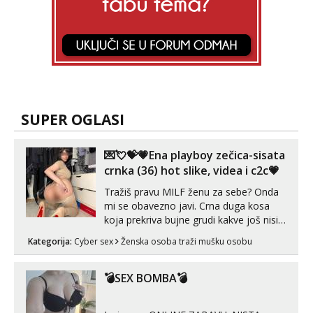
SUPER OGLASI
💌💘💝💗Ena playboy zečica-sisata
crnka (36) hot slike, videa i c2c💗
Tražiš pravu MILF ženu za sebe? Onda
mi se obavezno javi. Crna duga kosa
koja prekriva bujne grudi kakve još nisi
vidio, čista ŠESTICA! A usne? O usnama
Kategorija:
Cyber sex
Ženska osoba traži mušku osobu
bolje da ni ne pričam. Prave pune usne
koje će ti se urezati u pamćenje, jer
vjeruj mi, takve još nisi vidio. Uvijek sam
💣SEX BOMBA💣
spremna za ONLOINE zabavu...