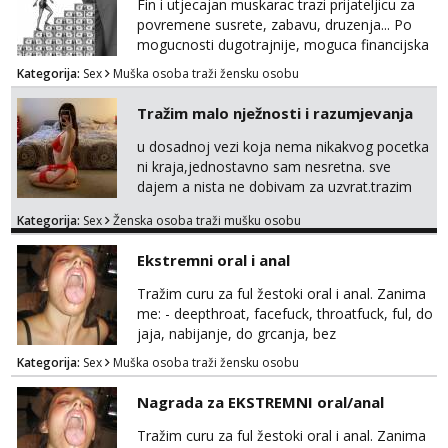
Ozenjen, uz dogovor o lokaciji i vremenu ja
Fin i utjecajan muskarac trazi prijateljicu za
rjesavam apartman/hotel. Odgovara mi cijela
povremene susrete, zabavu, druzenja... Po
kontinentalna...
mogucnosti dugotrajnije, moguca financijska
potpora!
Kategorija:
Sex
Muška osoba traži žensku osobu
Tražim malo nježnosti i razumjevanja
u dosadnoj vezi koja nema nikakvog pocetka
ni kraja,jednostavno sam nesretna. sve
dajem a nista ne dobivam za uzvrat.trazim
muskarca koji ce zadovoljiti moje potrebe,ne
Kategorija:
Sex
Ženska osoba traži mušku osobu
trazim puno samo malo njeznosti i
razumjevanja. volim njezan seks i njezne
Ekstremni oral i anal
poljupce po tijelu koji me jako
pale,obozavam kad muskarac preuzme
Tražim curu za ful žestoki oral i anal. Zanima
kontrolu . javi se :) Klikni na link ispod i nadji
me: - deepthroat, facefuck, throatfuck, ful, do
me tamo, cekam te!
jaja, nabijanje, do grcanja, bez
ograničavanja... - fisting (ili big insertions),
Kategorija:
Sex
Muška osoba traži žensku osobu
gaping, DAP/TAP, prolapse, sirenje... Ako
možeš nešto od toga i spremna si, javi se.
Nagrada za EKSTREMNI oral/anal
Tražim curu za ful žestoki oral i anal. Zanima