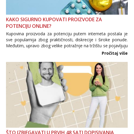
KAKO SIGURNO KUPOVATI PROIZVODE ZA
POTENCIJU ONLINE?
Kupovina proizvoda za potenciju putem interneta postala je
sve popularnija zbog praktičnosti, diskrecije i široke ponude.
Međutim, upravo zbog velike potražnje na tržištu se pojavljuju
i brojni krivotvoreni proizvodi, nepouzdane internetske
Pročitaj više
trgovine te proizvodi nepoznatog podrijetla. ...
ŠTO IZBJEGAVATI U PRVIH 48 SATI DOPISIVANJA