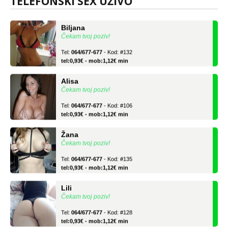
TELEFONSKI SEX UŽIVO
Biljana
Čekam tvoj poziv!
Tel:
064/677-677
- Kod: #132
tel:0,93€ - mob:1,12€ min
Alisa
Čekam tvoj poziv!
Tel:
064/677-677
- Kod: #106
tel:0,93€ - mob:1,12€ min
Žana
Čekam tvoj poziv!
Tel:
064/677-677
- Kod: #135
tel:0,93€ - mob:1,12€ min
Lili
Čekam tvoj poziv!
Tel:
064/677-677
- Kod: #128
tel:0,93€ - mob:1,12€ min