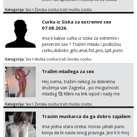
provod, naravno može i nešto više.💋🌺 Klikni
Kategorija:
Sex
Ženska osoba traži mušku osobu
na link ispod i nadji me tamo, cekam te!
Curku iz Siska za extremni sex
07.08.2026.
Ima li kakva curka iz siska za extremni i
perverzni sex ? Tražim mladu i podložnu
curku,duboko grlo,anal,fist,piss,spit,puno
pljuvačke,ulja i pissa,volim isto tako masažu
Kategorija:
Sex
Muška osoba traži žensku osobu
prostate,rimyob,extremno full perverzno,bez
tabua,najlonke crne i visoke sexy štikle
Tražim mlađega za sex
obavezno imati na sebi,za početak s.t.o
nudim za druženje večeras,noć kod
Hej svima, tražim nekog za diskretna
mene,javljanje isključivo pozivom
druženja van Zagreba , po mogućnosti
mlađeg 🥰 Klikni na link ispod i nadji me
tamo, cekam te!
Kategorija:
Sex
Ženska osoba traži mušku osobu
Trazim muskarca da ga dobro zajašem
Ima jedna stara izreka: moras jahati puno
konja da bi nasla onog pravoga. Jesi li ti moj