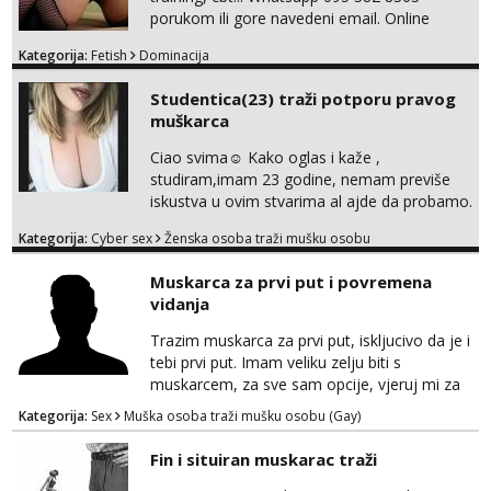
porukom ili gore navedeni email. Online
sesije-40 Mjesečni paket-150. Moguć susret
Kategorija:
Fetish
Dominacija
uživo nakon mjesečnog druženja . Čekam te
poslušni psiću. --Pažnja!⁉️ Mnogi klijenti su mi
Studentica(23) traži potporu pravog
znali reći da im netko šalje moje fotke/videa
muškarca
ili ima slične oglase s mojim slikama. Moj
oglas za dominaciju je isključvo ov...
Ciao svima☺️ Kako oglas i kaže ,
studiram,imam 23 godine, nemam previše
iskustva u ovim stvarima al ajde da probamo.
🤗 Nudim fotkice,videa, dopisivanje može
Kategorija:
Cyber sex
Ženska osoba traži mušku osobu
poslije kada se bolje znamo i videopoziv i
tome slično u zamjenu za mjesečni đeparac.
Muskarca za prvi put i povremena
Idealno ne nešto jednokratno već
vidanja
dogovoreno i na dulje vrijeme. Malo jesam
sramežljiva ali potrudit ću se da budeš
Trazim muskarca za prvi put, iskljucivo da je i
zadovoljan i da imaš nekog za svakodn...
tebi prvi put. Imam veliku zelju biti s
muskarcem, za sve sam opcije, vjeruj mi za
sve…pasiv/aktiv/pusenje/ najlonke…ako bude
Kategorija:
Sex
Muška osoba traži mušku osobu (Gay)
dobro mozemo nastaviti povremena vidanja
uz maksimalnu diskreciju,sto bude u sobi
Fin i situiran muskarac traži
tamo i ostaje. Jace sam grade 180cm 110kg.