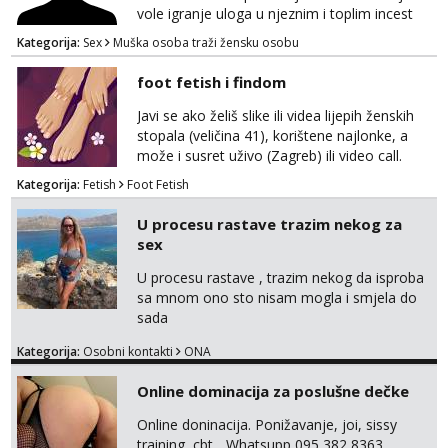
vole igranje uloga u njeznim i toplim incest
pricama, izgled nebitan, bitno je da znas sto
Kategorija:
Sex
Muška osoba traži žensku osobu
zelis i da se volis zabavljati. Javitese na mail,
viber, wapp ili zovite. Samo ozbiljni, hvala
foot fetish i findom
Javi se ako želiš slike ili videa lijepih ženskih
stopala (veličina 41), korištene najlonke, a
može i susret uživo (Zagreb) ili video call.
Mlada sam, lijepa i obrazovana te spremna za
Kategorija:
Fetish
Foot Fetish
dogovore i ispunjavanje želja. Molim samo
ozbiljni, spremni na dugoročnu suradnju i koji
U procesu rastave trazim nekog za
mogu adekvatno platiti ono što nudim. :)
sex
Također me zanima i findom Javite se sa
svojim željama i ponudama.
U procesu rastave , trazim nekog da isproba
sa mnom ono sto nisam mogla i smjela do
sada
Kategorija:
Osobni kontakti
ONA
Online dominacija za poslušne dečke
Online doninacija. Ponižavanje, joi, sissy
training, cbt... Whatsupp 095 382 8363