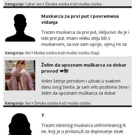
Kategorija:
Cyber sex
Ženska osoba traži mušku osobu
poslije kada se bolje znamo i videopoziv i
tome slično u zamjenu za mjesečni đeparac.
Muskarca za prvi put i povremena
Idealno ne nešto jednokratno već
vidanja
dogovoreno i na dulje vrijeme. Malo jesam
sramežljiva ali potrudit ću se da budeš
Trazim muskarca za prvi put, iskljucivo da je i
zadovoljan i da imaš nekog za svakodn...
tebi prvi put. Imam veliku zelju biti s
muskarcem, za sve sam opcije, vjeruj mi za
sve…pasiv/aktiv/pusenje/ najlonke…ako bude
Kategorija:
Sex
Muška osoba traži mušku osobu (Gay)
dobro mozemo nastaviti povremena vidanja
uz maksimalnu diskreciju,sto bude u sobi
Želim da upoznam muškarca za dobar
tamo i ostaje. Jace sam grade 180cm 110kg.
provod 💋🌺
Ozenjen, uz dogovor o lokaciji i vremenu ja
rjesavam apartman/hotel. Odgovara mi cijela
Volim šetnje prirodom i uživati u svakom
kontinentalna...
danu svog života. Ja sam vrlo pozitivna žena i
želim da upoznam muškarca za dobar
provod, naravno može i nešto više.💋🌺 Klikni
Kategorija:
Sex
Ženska osoba traži mušku osobu
na link ispod i nadji me tamo, cekam te!
T
Trazim iskrenog muskarca unfiromiranog ili
ne, koji je u prolazu,ili za dopisivanje sisak