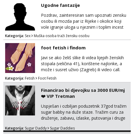
viber, wapp ili zovite. Samo ozbiljni, hvala
Ugodne fantazije
Pozdrav, zainteresiran sam upoznati zensku
osobu ili mozda par iz Rijeke i okolice koji
vole igranje uloga u njeznim i toplim incest
pricama, izgled nebitan, bitno je da znas sto
Kategorija:
Sex
Muška osoba traži žensku osobu
zelis i da se volis zabavljati. Javitese na mail,
viber, wapp ili zovite. Samo ozbiljni, hvala
foot fetish i findom
Javi se ako želiš slike ili videa lijepih ženskih
stopala (veličina 41), korištene najlonke, a
može i susret uživo (Zagreb) ili video call.
Mlada sam, lijepa i obrazovana te spremna za
Kategorija:
Fetish
Foot Fetish
dogovore i ispunjavanje želja. Molim samo
ozbiljni, spremni na dugoročnu suradnju i koji
Financirao bi djevojku sa 3000 EUR/mj
mogu adekvatno platiti ono što nudim. :)
❤️ VIP Tretman
Također me zanima i findom Javite se sa
svojim željama i ponudama.
Uspješan i ozbiljan poduzetnik 37god tražim
sugar babby na duže staze. Tražim curu za
druženje, zabavu, izlaske, putovanja i druge
lijepe stvari na obostranu korist. Ako si
Kategorija:
Sugar Daddy
Sugar Daddies
otvorena, komunikativna, zgodna i atraktivna