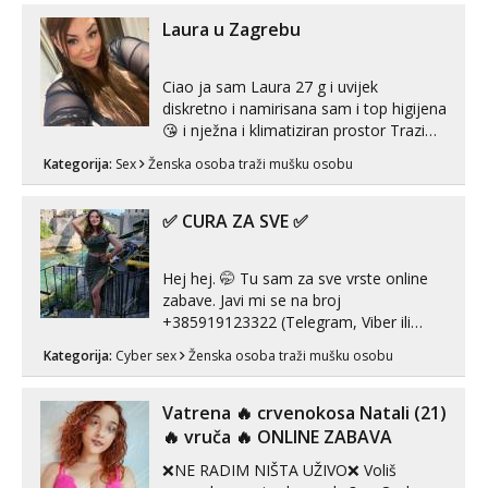
javi što prije da me isprobaš Klikni na
link ispod i nadji me tamo, cekam te!
Laura u Zagrebu
Ciao ja sam Laura 27 g i uvijek
diskretno i namirisana sam i top higijena
😘 i nježna i klimatiziran prostor Trazim
sex za nagradu Radim klasican sex
Kategorija:
Sex
Ženska osoba traži mušku osobu
Pusenje i gutanje sperme Erotsko rublje
imam uvijek Lizati me mozes i ljubiti po
tijelu Iskljucivo neradim analni !!! I
✅ CURA ZA SVE ✅
neljubim se Wha...
Hej hej. 🤭 Tu sam za sve vrste online
zabave. Javi mi se na broj
+385919123322 (Telegram, Viber ili
Whatsapp). 🤙 NE javljaj se na uzivo.
Kategorija:
Cyber sex
Ženska osoba traži mušku osobu
Hvala.
Vatrena ‎️‍🔥 crvenokosa Natali (21)
‎️‍🔥 vruča‎ ️‍🔥 ONLINE ZABAVA
❌NE RADIM NIŠTA UŽIVO❌ Voliš