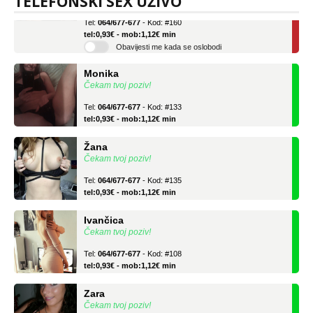
TELEFONSKI SEX UŽIVO
Tel:
064/677-677
- Kod: #160
tel:0,93€ - mob:1,12€ min
Obavijesti me kada se oslobodi
Monika
Čekam tvoj poziv!
Tel:
064/677-677
- Kod: #133
tel:0,93€ - mob:1,12€ min
Žana
Čekam tvoj poziv!
Tel:
064/677-677
- Kod: #135
tel:0,93€ - mob:1,12€ min
Ivančica
Čekam tvoj poziv!
Tel:
064/677-677
- Kod: #108
tel:0,93€ - mob:1,12€ min
Zara
Čekam tvoj poziv!