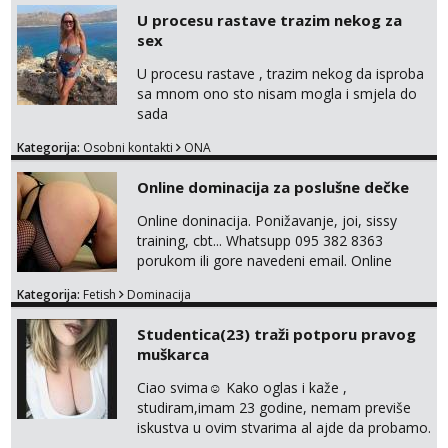
javi se na moj email:
U procesu rastave trazim nekog za
markodalic37@gmail.com
sex
U procesu rastave , trazim nekog da isproba
sa mnom ono sto nisam mogla i smjela do
sada
Kategorija:
Osobni kontakti
ONA
Online dominacija za poslušne dečke
Online doninacija. Ponižavanje, joi, sissy
training, cbt... Whatsupp 095 382 8363
porukom ili gore navedeni email. Online
sesije-40 Mjesečni paket-150. Moguć susret
Kategorija:
Fetish
Dominacija
uživo nakon mjesečnog druženja . Čekam te
poslušni psiću. --Pažnja!⁉️ Mnogi klijenti su mi
Studentica(23) traži potporu pravog
znali reći da im netko šalje moje fotke/videa
muškarca
ili ima slične oglase s mojim slikama. Moj
oglas za dominaciju je isključvo ov...
Ciao svima☺️ Kako oglas i kaže ,
studiram,imam 23 godine, nemam previše
iskustva u ovim stvarima al ajde da probamo.
🤗 Nudim fotkice,videa, dopisivanje može