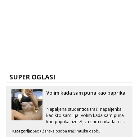
SUPER OGLASI
Volim kada sam puna kao paprika
Napaljena studentica traži napaljenka
kao što sam i ja! Volim kada sam puna
kao paprika, izdržljiva sam i nikada mi
nije dosta seksa. Volim grubi seks i više
Kategorija:
Sex
Ženska osoba traži mušku osobu
puta dnevno bilo kad i bilo gdje zato se