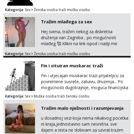
Kategorija:
Sex
Ženska osoba traži mušku osobu
Tražim mlađega za sex
Hej svima, tražim nekog za diskretna
druženja van Zagreba , po mogućnosti
mlađeg 🥰 Klikni na link ispod i nadji me
tamo, cekam te!
Kategorija:
Sex
Ženska osoba traži mušku osobu
Fin i situiran muskarac traži
Fin i utjecajan muskarac trazi prijateljicu za
povremene susrete, zabavu, druzenja... Po
mogucnosti dugotrajnije, moguca financijska
potpora!
Kategorija:
Sex
Muška osoba traži žensku osobu
Tražim malo nježnosti i razumjevanja
u dosadnoj vezi koja nema nikakvog pocetka
ni kraja,jednostavno sam nesretna. sve
dajem a nista ne dobivam za uzvrat.trazim