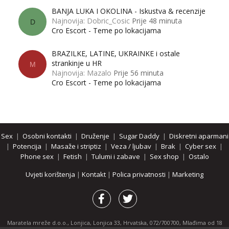
BANJA LUKA I OKOLINA - Iskustva & recenzije
Najnovija: Dobric_Cosic
Prije 48 minuta
D
Cro Escort - Teme po lokacijama
BRAZILKE, LATINE, UKRAINKE i ostale
strankinje u HR
M
Najnovija: Mazalo
Prije 56 minuta
Cro Escort - Teme po lokacijama
Sex
|
Osobni kontakti
|
Druženje
|
Sugar Daddy
|
Diskretni aparmani
|
Potencija
|
Masaže i striptiz
|
Veza / ljubav
|
Brak
|
Cyber sex
|
Phone sex
|
Fetish
|
Tulumi i zabave
|
Sex shop
|
Ostalo
Uvjeti korištenja
|
Kontakt
|
Polica privatnosti
|
Marketing
Maratela mreže d.o.o., Lonjica, Lonjica 33, Hrvatska, 072/700700, Mlađima od 18