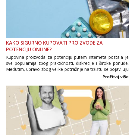
KAKO SIGURNO KUPOVATI PROIZVODE ZA
POTENCIJU ONLINE?
Kupovina proizvoda za potenciju putem interneta postala je
sve popularnija zbog praktičnosti, diskrecije i široke ponude.
Međutim, upravo zbog velike potražnje na tržištu se pojavljuju
i brojni krivotvoreni proizvodi, nepouzdane internetske
Pročitaj više
trgovine te proizvodi nepoznatog podrijetla. ...