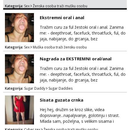
muskarca koji ce zadovoljiti moje potrebe,ne
Kategorija:
Sex
Ženska osoba traži mušku osobu
trazim puno samo malo njeznosti i
razumjevanja. volim njezan seks i njezne
Ekstremni oral i anal
poljupce po tijelu koji me jako
pale,obozavam kad muskarac preuzme
Tražim curu za ful žestoki oral i anal. Zanima
kontrolu . javi se :) Klikni na link ispod i nadji
me: - deepthroat, facefuck, throatfuck, ful, do
me tamo, cekam te!
jaja, nabijanje, do grcanja, bez
ograničavanja... - fisting (ili big insertions),
Kategorija:
Sex
Muška osoba traži žensku osobu
gaping, DAP/TAP, prolapse, sirenje... Ako
možeš nešto od toga i spremna si, javi se.
Nagrada za EKSTREMNI oral/anal
Tražim curu za ful žestoki oral i anal. Zanima
me: - deepthroat, facefuck, throatfuck, ful, do
jaja, nabijanje, do grcanja, bez
ograničavanja... - fisting (ili big insertions),
Kategorija:
Sugar Daddy
Sugar Daddies
gaping, DAP/TAP, prolapse, sirenje... Ako
možeš nešto od toga i spremna si, javi se.
Sisata guzata crnka
Nagrada po želji (od 500€ naviše, ovisi o
tome sto možeš)
Hej hej, družim se kroz slike, videa
dopisivanje...napaljivanje, golotinju i strast.
Mlada sam, poželjna, s velikim sisama i
guzom. 😉 Kontakt: Telegram: nebojezuto
Kategorija:
Cyber sex
Ženska osoba traži mušku osobu