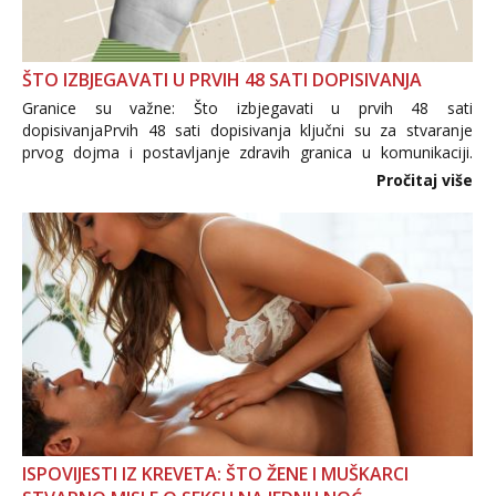
ŠTO IZBJEGAVATI U PRVIH 48 SATI DOPISIVANJA
Granice su važne: Što izbjegavati u prvih 48 sati
dopisivanjaPrvih 48 sati dopisivanja ključni su za stvaranje
prvog dojma i postavljanje zdravih granica u komunikaciji.
Važno je izbjeći prebrzo otkrivanje osobnih ili intimnih
Pročitaj više
informacija, jer nepoznata osoba još nije zaslužila to
povjerenje. Takođe...
ISPOVIJESTI IZ KREVETA: ŠTO ŽENE I MUŠKARCI