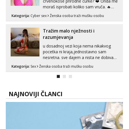
crvenokose prirodne curke? ❤️ Onda me
moraš isprobati koliko sam vruča.‎ ️‍🔥
MLADA vražica koja ima 100%
Kategorija:
Cyber sex
Ženska osoba traži mušku osobu
prorodne grudi, 💦 Misli su mi uvijek
prljave i u svemu vidim samo užitak. 💦
U mojoj raznolikoj ponudi možeš
Tražim malo nježnosti i
pranaći nešto po svojoj mjeri. Sexi videa
razumjevanja
s kolegica...
u dosadnoj vezi koja nema nikakvog
pocetka ni kraja,jednostavno sam
nesretna. sve dajem a nista ne dobivam
za uzvrat.trazim muskarca koji ce
Kategorija:
Sex
Ženska osoba traži mušku osobu
zadovoljiti moje potrebe,ne trazim puno
samo malo njeznosti i razumjevanja.
volim njezan seks i njezne poljupce po
tijelu koji me jako pale,obozavam kad
muskar...
NAJNOVIJI ČLANCI