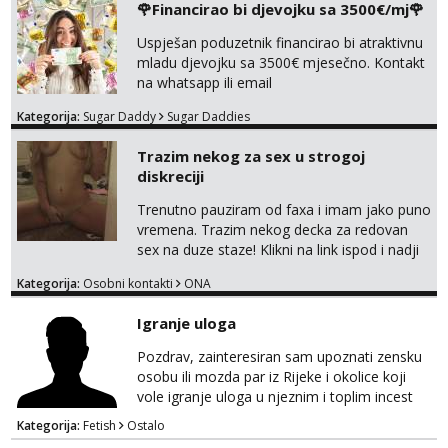
🌹Financirao bi djevojku sa 3500€/mj🌹
Tel:
064/677-677
- Kod: #135
Uspješan poduzetnik financirao bi atraktivnu
tel:0,93€ - mob:1,12€ min
mladu djevojku sa 3500€ mjesečno. Kontakt
na whatsapp ili email
Ivančica
Čekam tvoj poziv!
Kategorija:
Sugar Daddy
Sugar Daddies
Tel:
064/677-677
- Kod: #108
tel:0,93€ - mob:1,12€ min
Trazim nekog za sex u strogoj
diskreciji
Zara
Čekam tvoj poziv!
Trenutno pauziram od faxa i imam jako puno
vremena. Trazim nekog decka za redovan
Tel:
064/677-677
- Kod: #123
sex na duze staze! Klikni na link ispod i nadji
tel:0,93€ - mob:1,12€ min
me tamo, cekam te!
Kategorija:
Osobni kontakti
ONA
Anđela
Čekam tvoj poziv!
Igranje uloga
Tel:
064/677-677
- Kod: #142
Pozdrav, zainteresiran sam upoznati zensku
tel:0,93€ - mob:1,12€ min
osobu ili mozda par iz Rijeke i okolice koji
vole igranje uloga u njeznim i toplim incest
pricama, izgled nebitan, bitno je da znas sto
Kategorija:
Fetish
Ostalo
zelis i da se volis zabavljati. Javitese na mail,