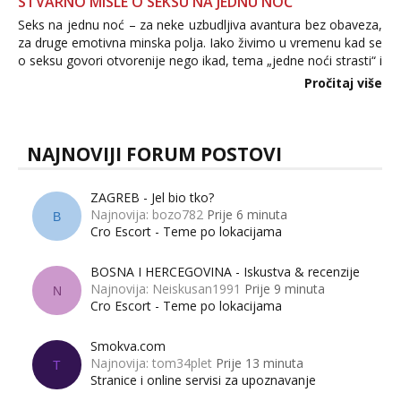
STVARNO MISLE O SEKSU NA JEDNU NOĆ
Seks na jednu noć – za neke uzbudljiva avantura bez obaveza,
za druge emotivna minska polja. Iako živimo u vremenu kad se
o seksu govori otvorenije nego ikad, tema „jedne noći strasti“ i
dalje izaziva burne rasprave. Što zapravo misle žene, a što
Pročitaj više
muškarci? Jesu...
NAJNOVIJI FORUM POSTOVI
ZAGREB - Jel bio tko?
Najnovija: bozo782
Prije 6 minuta
B
Cro Escort - Teme po lokacijama
BOSNA I HERCEGOVINA - Iskustva & recenzije
Najnovija: Neiskusan1991
Prije 9 minuta
N
Cro Escort - Teme po lokacijama
Smokva.com
Najnovija: tom34plet
Prije 13 minuta
T
Stranice i online servisi za upoznavanje