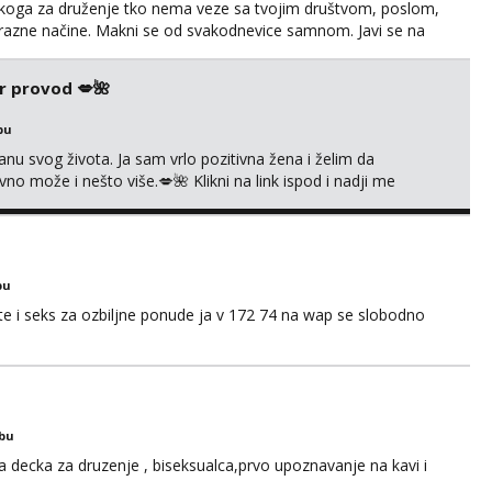
š nekoga za druženje tko nema veze sa tvojim društvom, poslom,
a razne načine. Makni se od svakodnevice samnom. Javi se na
r provod 💋🌺
bu
nu svog života. Ja sam vrlo pozitivna žena i želim da
 može i nešto više.💋🌺 Klikni na link ispod i nadji me
bu
 i seks za ozbiljne ponude ja v 172 74 na wap se slobodno
obu
a decka za druzenje , biseksualca,prvo upoznavanje na kavi i