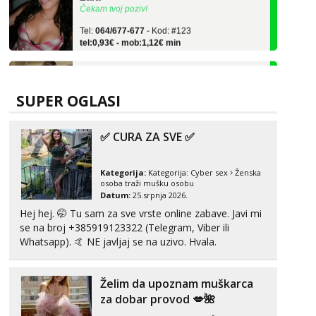
Tel:
064/677-677
- Kod: #123
tel:0,93€ - mob:1,12€ min
Anđela
Čekam tvoj poziv!
Tel:
064/677-677
- Kod: #142
SUPER OGLASI
tel:0,93€ - mob:1,12€ min
Kristina
✅ CURA ZA SVE ✅
Razgovaram :)
Učiteljica iz predgrađa traži...
Kategorija:
Kategorija:
Cyber sex
Ženska
osoba traži mušku osobu
Tel:
064/677-677
- Kod: #160
Datum:
25.srpnja 2026.
tel:0,93€ - mob:1,12€ min
Hej hej. 🤭 Tu sam za sve vrste online zabave. Javi mi
Obavijesti me kada se oslobodi
se na broj +385919123322 (Telegram, Viber ili
Monika
Whatsapp). 🤙 NE javljaj se na uzivo. Hvala.
Čekam tvoj poziv!
Tel:
064/677-677
- Kod: #133
Želim da upoznam muškarca
tel:0,93€ - mob:1,12€ min
za dobar provod 💋🌺
Vanesa