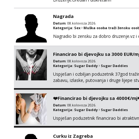
Nagrada
Datum
: 08.kolovoza 2026.
Kategorija:
Sex
Muška osoba traži žensku oso
Nagradio bi zensku za dobro druzenje.vz i 
Financirao bi djevojku sa 3000 EUR/m
Datum
: 08.kolovoza 2026.
Kategorija:
Sugar Daddy
Sugar Daddies
Uspješan i ozbiljan poduzetnik 37god traž
zabavu, izlaske, putovanja i druge lijepe s
zgodna i atraktivna javi se na moj email:
❤️Financirao bi djevojku sa 4000€/mj
Datum
: 08.kolovoza 2026.
Kategorija:
Sugar Daddy
Sugar Daddies
Uspješan poduzetnik financirao bi atrakti
Curku iz Zagreba