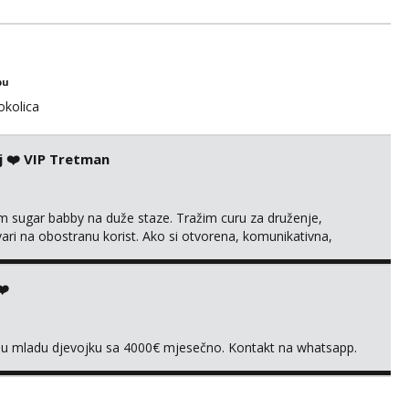
bu
okolica
j ❤️ VIP Tretman
im sugar babby na duže staze. Tražim curu za druženje,
tvari na obostranu korist. Ako si otvorena, komunikativna,
 markodalic37@gmail.com
❤️
vnu mladu djevojku sa 4000€ mjesečno. Kontakt na whatsapp.