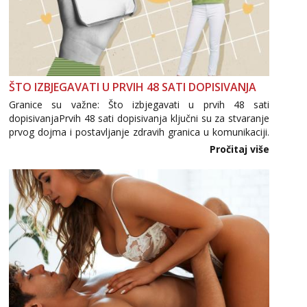
ŠTO IZBJEGAVATI U PRVIH 48 SATI DOPISIVANJA
Granice su važne: Što izbjegavati u prvih 48 sati
dopisivanjaPrvih 48 sati dopisivanja ključni su za stvaranje
prvog dojma i postavljanje zdravih granica u komunikaciji.
Važno je izbjeći prebrzo otkrivanje osobnih ili intimnih
Pročitaj više
informacija, jer nepoznata osoba još nije zaslužila to
povjerenje. Takođe...