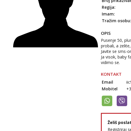
Broj prikaziva
Regija:
Imam:
Tražim osobu
OPIS
Pusenje 50, plu
probali, a zelit
Javite se sms-o
Ja visok, baby f
vidimo se.
KONTAKT
Email
ii
Mobitel
+
Želiš posla
Registriraj s