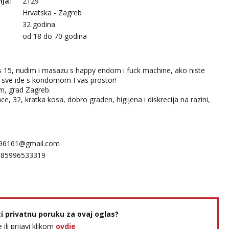
nja:
2129
Hrvatska - Zagreb
32 godina
:
od 18 do 70 godina
s 15, nudim i masazu s happy endom i fuck machine, ako niste
e, sve ide s kondomom I vas prostor!
m, grad Zagreb.
ace, 32, kratka kosa, dobro graden, higijena i diskrecija na razini,
c96161@gmail.com
385996533319
ti privatnu poruku za ovaj oglas?
e ili prijavi klikom
ovdje