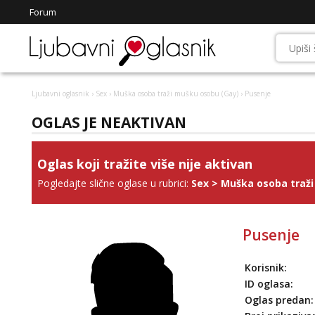
Forum
Ljubavni oglasnik
›
Sex
›
Muška osoba traži mušku osobu (Gay)
› Pusenje
OGLAS JE NEAKTIVAN
Oglas koji tražite više nije aktivan
Pogledajte slične oglase u rubrici:
Sex
>
Muška osoba traži
Pusenje
Korisnik:
ID oglasa:
Oglas predan: