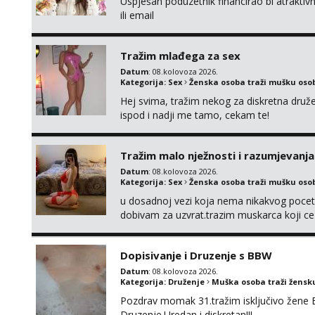
Uspješan poduzetnik financirao bi atrakt
ili email
Tražim mlađega za sex
Datum
: 08.kolovoza 2026.
Kategorija:
Sex
Ženska osoba traži mušku oso
Hej svima, tražim nekog za diskretna druž
ispod i nadji me tamo, cekam te!
Tražim malo nježnosti i razumjevanja
Datum
: 08.kolovoza 2026.
Kategorija:
Sex
Ženska osoba traži mušku oso
u dosadnoj vezi koja nema nikakvog pocetk
dobivam za uzvrat.trazim muskarca koji c
njeznosti i razumjevanja. volim njezan sek
muskarac preuzme kontrolu . javi se :) Klik
Dopisivanje i Druzenje s BBW
Datum
: 08.kolovoza 2026.
Kategorija:
Druženje
Muška osoba traži žensk
Pozdrav momak 31.tražim isključivo žene 
Druzenje.Uredan i diskretan!!!