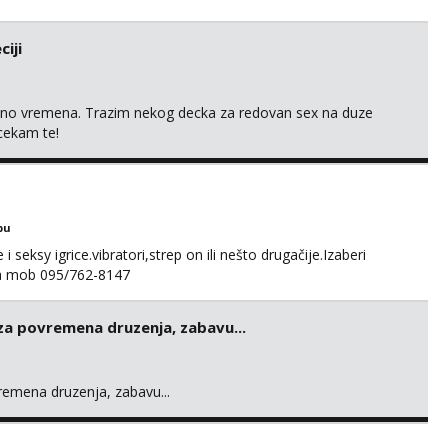
iji
uno vremena. Trazim nekog decka za redovan sex na duze
 cekam te!
bu
 seksy igrice.vibratori,strep on ili nešto drugačije.Izaberi
na mob 095/762-8147
 za povremena druzenja, zabavu...
vremena druzenja, zabavu...