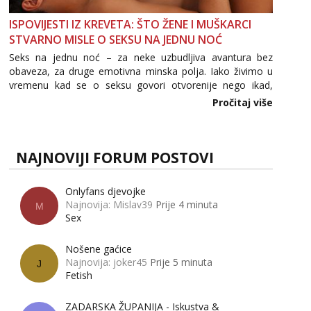
ISPOVIJESTI IZ KREVETA: ŠTO ŽENE I MUŠKARCI
STVARNO MISLE O SEKSU NA JEDNU NOĆ
Seks na jednu noć – za neke uzbudljiva avantura bez
obaveza, za druge emotivna minska polja. Iako živimo u
vremenu kad se o seksu govori otvorenije nego ikad,
tema „jedne noći strasti“ i dalje izaziva burne rasprave. Što
Pročitaj više
zapravo misle žene, a što muškarci? Jesu...
NAJNOVIJI FORUM POSTOVI
Onlyfans djevojke
Najnovija: Mislav39
Prije 4 minuta
M
Sex
Nošene gaćice
Najnovija: joker45
Prije 5 minuta
J
Fetish
ZADARSKA ŽUPANIJA - Iskustva &