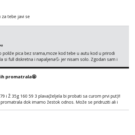
u za tebe javi se
bu
go poliže pica bez srama,moze kod tebe u autu kod u prirodi
a si full diskretna i napaljena💦 jer nisam solo. Zgodan sam i
178 78kg.,javi se za brz dogovor Kontakt 0958759047
i ih promatrala🤩
 i Ž 35g 160 59 3 plava(željela bi probati sa curom prvi put)!!
 promatrala dok imamo žestok odnos. Može se pridruziti ali i
imno bez upoznavanja puno.Sliku mozemo razmjeniti,ali
5.8 poslije tog mozemo se druziti,javi se na mail il...