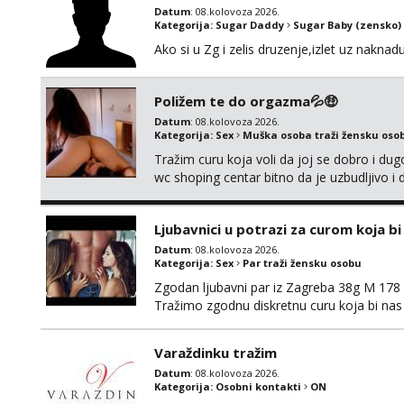
Datum
: 08.kolovoza 2026.
Kategorija:
Sugar Daddy
Sugar Baby (zensko)
Ako si u Zg i zelis druzenje,izlet uz naknad
Poližem te do orgazma💦🤑
Datum
: 08.kolovoza 2026.
Kategorija:
Sex
Muška osoba traži žensku oso
Tražim curu koja voli da joj se dobro i du
wc shoping centar bitno da je uzbudljivo i d
diskretan,sliku šaljem na wapp telegram..
Ljubavnici u potrazi za curom koja b
Datum
: 08.kolovoza 2026.
Kategorija:
Sex
Par traži žensku osobu
Zgodan ljubavni par iz Zagreba 38g M 178 79
Tražimo zgodnu diskretnu curu koja bi nas
ne mora.Bitno da uzivamo diskretno anon
najbolje uzivo se upoznati. Na goo smo do 1
Varaždinku tražim
Datum
: 08.kolovoza 2026.
Kategorija:
Osobni kontakti
ON