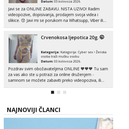
Datum:
03.kolovoza 2026.
Javi se za ONLINE ZABAVU. NISTA UZIVO! Radim
videopozive, dopisivanja, prodajem svoja videa i
slikice. 😚 Javi mi se porukom na Whatsupp, Viber ili
Telegram. +385 91 723 0045
Crvenokosa ljepotica 20g. 🤭
Kategorija:
Kategorija:
Cyber sex
Ženska
osoba traži mušku osobu
Datum:
03.kolovoza 2026.
Pozdrav svim obožavateljima ONLINE 🧡🧡🧡 Tu sam
za vas ako ste u potrazi za online druženjem -
samnom se možete zabaviti preko videopoziva, ili
ako vam nisam dovoljna radim i u paru i trojci s
kolegicama, svaka je drugačija 😉 Radim i vruća
tipkanja uz slike i hot line pozive. Za vas sam
pripremila ...
NAJNOVIJI ČLANCI