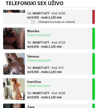
Učiteljica iz predgrađa traži...
TELEFONSKI SEX UŽIVO
Tel:
064/677-677
- Kod: #160
tel:0,93€ - mob:1,12€ min
Obavijesti me kada se oslobodi
Monika
Čekam tvoj poziv!
Tel:
064/677-677
- Kod: #133
tel:0,93€ - mob:1,12€ min
Vanesa
Čekam tvoj poziv!
Tel:
064/677-677
- Kod: #74
tel:0,93€ - mob:1,12€ min
Ivančica
Čekam tvoj poziv!
Tel:
064/677-677
- Kod: #108
tel:0,93€ - mob:1,12€ min
Zara
Čekam tvoj poziv!