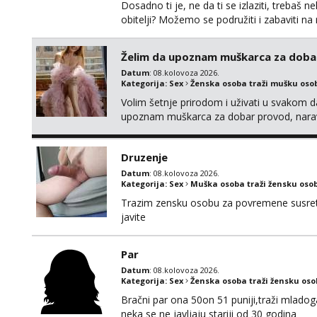
Dosadno ti je, ne da ti se izlaziti, treba
obitelji? Možemo se podružiti i zabaviti n
Whatsapp. Samo Varaždin i okolica.
Želim da upoznam muškarca za doba
Datum
: 08.kolovoza 2026.
Kategorija:
Sex
Ženska osoba traži mušku oso
Volim šetnje prirodom i uživati u svakom da
upoznam muškarca za dobar provod, naravno
tamo, cekam te!
Druzenje
Datum
: 08.kolovoza 2026.
Kategorija:
Sex
Muška osoba traži žensku oso
Trazim zensku osobu za povremene susrete
javite
Par
Datum
: 08.kolovoza 2026.
Kategorija:
Sex
Ženska osoba traži žensku os
Bračni par ona 50on 51 puniji,traži mladog
neka se ne javljaju stariji od 30 godina