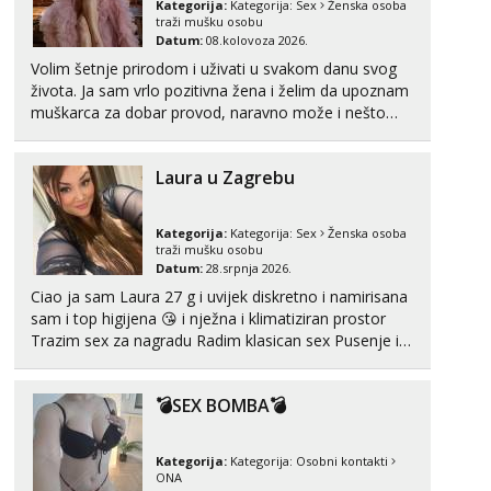
Kategorija:
Kategorija:
Sex
Ženska osoba
Čekam tvoj poziv!
traži mušku osobu
Datum:
08.kolovoza 2026.
Tel:
064/677-677
- Kod: #74
tel:0,93€ - mob:1,12€ min
Volim šetnje prirodom i uživati u svakom danu svog
života. Ja sam vrlo pozitivna žena i želim da upoznam
Ivančica
muškarca za dobar provod, naravno može i nešto
Čekam tvoj poziv!
više.💋🌺 Klikni na link ispod i nadji me tamo, cekam
te!
Tel:
064/677-677
- Kod: #108
Laura u Zagrebu
tel:0,93€ - mob:1,12€ min
Zara
Kategorija:
Kategorija:
Sex
Ženska osoba
Čekam tvoj poziv!
traži mušku osobu
Datum:
28.srpnja 2026.
Tel:
064/677-677
- Kod: #123
Ciao ja sam Laura 27 g i uvijek diskretno i namirisana
tel:0,93€ - mob:1,12€ min
sam i top higijena 😘 i nježna i klimatiziran prostor
Trazim sex za nagradu Radim klasican sex Pusenje i
Anđela
Čekam tvoj poziv!
gutanje sperme Erotsko rublje imam uvijek Lizati me
mozes i ljubiti po tijelu Iskljucivo neradim analni !!! I
Tel:
064/677-677
- Kod: #142
💣SEX BOMBA💣
neljubim se Wha...
tel:0,93€ - mob:1,12€ min
Kategorija:
Kategorija:
Osobni kontakti
ONA