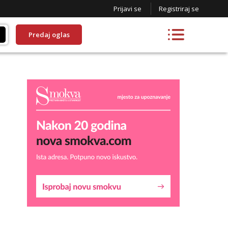
Prijavi se
Registriraj se
Predaj oglas
Kristina
Razgovaram :)