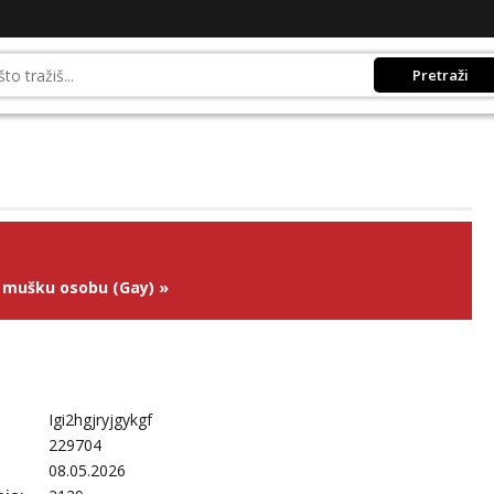
Pretraži
 mušku osobu (Gay)
»
Igi2hgjryjgykgf
229704
08.05.2026