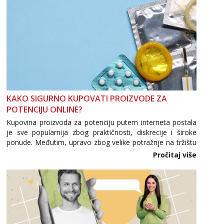
KAKO SIGURNO KUPOVATI PROIZVODE ZA
POTENCIJU ONLINE?
Kupovina proizvoda za potenciju putem interneta postala
je sve popularnija zbog praktičnosti, diskrecije i široke
ponude. Međutim, upravo zbog velike potražnje na tržištu
se pojavljuju i brojni krivotvoreni proizvodi, nepouzdane
Pročitaj više
internetske trgovine te proizvodi nepoznatog podrijetla. ...