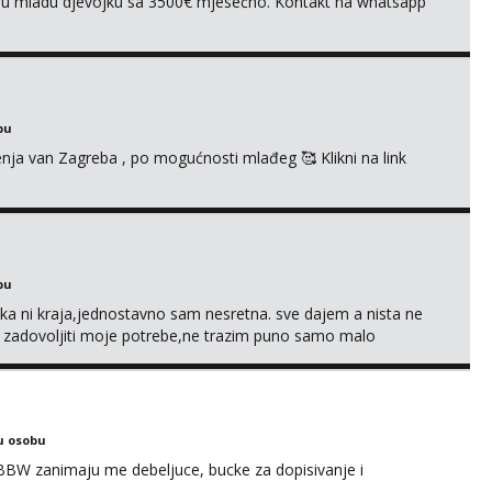
ivnu mladu djevojku sa 3500€ mjesečno. Kontakt na whatsapp
bu
enja van Zagreba , po mogućnosti mlađeg 🥰 Klikni na link
bu
a ni kraja,jednostavno sam nesretna. sve dajem a nista ne
e zadovoljiti moje potrebe,ne trazim puno samo malo
s i njezne poljupce po tijelu koji me jako pale,obozavam kad
ni na link ispod i nadji me tamo, cekam te!
u osobu
BBW zanimaju me debeljuce, bucke za dopisivanje i