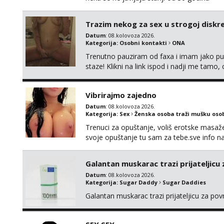
Trazim nekog za sex u strogoj diskrec
Datum
: 08.kolovoza 2026.
Kategorija:
Osobni kontakti
ONA
Trenutno pauziram od faxa i imam jako p
staze! Klikni na link ispod i nadji me tamo,
Vibrirajmo zajedno
Datum
: 08.kolovoza 2026.
Kategorija:
Sex
Ženska osoba traži mušku oso
Trenuci za opuštanje, voliš erotske masaže i
svoje opuštanje tu sam za tebe.sve info 
Galantan muskarac trazi prijateljicu
Datum
: 08.kolovoza 2026.
Kategorija:
Sugar Daddy
Sugar Daddies
Galantan muskarac trazi prijateljicu za po