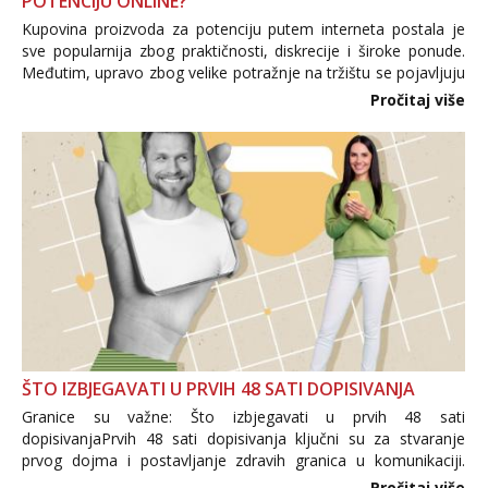
POTENCIJU ONLINE?
Kupovina proizvoda za potenciju putem interneta postala je
sve popularnija zbog praktičnosti, diskrecije i široke ponude.
Međutim, upravo zbog velike potražnje na tržištu se pojavljuju
i brojni krivotvoreni proizvodi, nepouzdane internetske
Pročitaj više
trgovine te proizvodi nepoznatog podrijetla. ...
ŠTO IZBJEGAVATI U PRVIH 48 SATI DOPISIVANJA
Granice su važne: Što izbjegavati u prvih 48 sati
dopisivanjaPrvih 48 sati dopisivanja ključni su za stvaranje
prvog dojma i postavljanje zdravih granica u komunikaciji.
Važno je izbjeći prebrzo otkrivanje osobnih ili intimnih
Pročitaj više