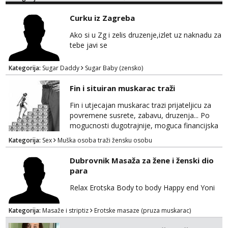
Curku iz Zagreba
Ako si u Zg i zelis druzenje,izlet uz naknadu za
tebe javi se
Kategorija:
Sugar Daddy
Sugar Baby (zensko)
Fin i situiran muskarac traži
Fin i utjecajan muskarac trazi prijateljicu za
povremene susrete, zabavu, druzenja... Po
mogucnosti dugotrajnije, moguca financijska
potpora!
Kategorija:
Sex
Muška osoba traži žensku osobu
Dubrovnik Masaža za žene i ženski dio
para
Relax Erotska Body to body Happy end Yoni
Kategorija:
Masaže i striptiz
Erotske masaze (pruza muskarac)