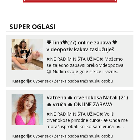
SUPER OGLASI
💗Tina💗(27) online zabava 💗
videopoziv kakav zaslužuješ
❌NE RADIM NIŠTA UŽIVO❌ Možemo
se zajedno zabaviti preko videopoziva.
😉 Nudim svoje gole slikice i razne
videouradke. 🤩 Za online zabavu pošalji
Kategorija:
Cyber sex
Ženska osoba traži mušku osobu
poruku na Whatsapp, Telegram ili Viber.
😎 +385 91 912 3322 Za provjeru moje
autentičnosti možeš me vidjeti na
Vatrena ‎️‍🔥 crvenokosa Natali (21)
videopozivu. 😉 S vama sam vec 5 ...
‎️‍🔥 vruča‎ ️‍🔥 ONLINE ZABAVA
❌NE RADIM NIŠTA UŽIVO❌ Voliš
crvenokose prirodne curke? ❤️ Onda me
moraš isprobati koliko sam vruča.‎ ️‍🔥
MLADA vražica koja ima 100%
Kategorija:
Cyber sex
Ženska osoba traži mušku osobu
prorodne grudi, 💦 Misli su mi uvijek