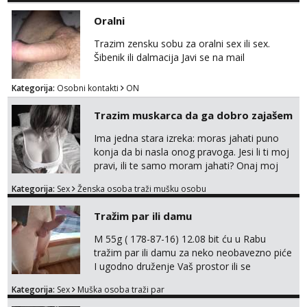
Oralni
Trazim zensku sobu za oralni sex ili sex.
Šibenik ili dalmacija Javi se na mail
Kategorija:
Osobni kontakti
ON
Trazim muskarca da ga dobro zajašem
Ima jedna stara izreka: moras jahati puno
konja da bi nasla onog pravoga. Jesi li ti moj
pravi, ili te samo moram jahati? Onaj moj
bivsi je bio samo konj hahahahah Klikni niže
Kategorija:
Sex
Ženska osoba traži mušku osobu
na sexdater link i javi mi se tamo....
Tražim par ili damu
M 55g ( 178-87-16) 12.08 bit ću u Rabu
tražim par ili damu za neko neobavezno piće
I ugodno druženje Vaš prostor ili se
odvezemo gumenjakom na nekoj osamoj
Kategorija:
Sex
Muška osoba traži par
plaži na noćno kupanje Kontakt