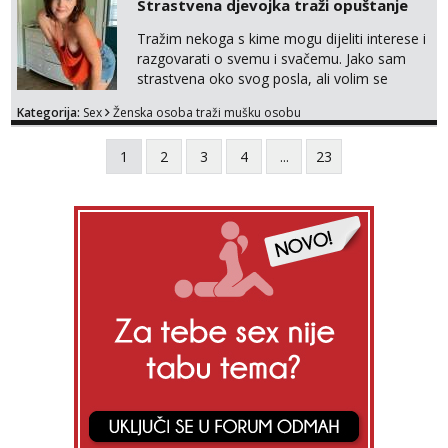
Strastvena djevojka traži opuštanje
Tražim nekoga s kime mogu dijeliti interese i
razgovarati o svemu i svačemu. Jako sam
strastvena oko svog posla, ali volim se
opustiti i provesti vrijeme s prijateljima.
Kategorija:
Sex
Ženska osoba traži mušku osobu
Voljela bi naci nekoga pa da se nemoram
samo s prijateljima opustati ;) Klikni na link
1
2
3
4
...
23
ispod i nadji me tamo, cekam te!