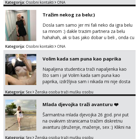
Kategorija:
Osobni kontakti
ONA
Tražim nekog za belu:)
Dosla sam samo jer mi fali neko da igra belu
sa mnom :) dakle trazim partnera za belu
hahahah, ak si bas jako dobar u beli , onda cu
razmislit za dalje Klikni na link ispod i nadji me
Kategorija:
Osobni kontakti
ONA
tamo, cekam te!
Volim kada sam puna kao paprika
Napaljena studentica traži napaljenka kao
što sam i ja! Volim kada sam puna kao
paprika, izdržljiva sam i nikada mi nije dosta
seksa. Volim grubi seks i više puta dnevno
Kategorija:
Sex
Ženska osoba traži mušku osobu
bilo kad i bilo gdje zato se javi što prije da
me isprobaš Klikni na link ispod i nadji me
Mlada djevojka traži avanturu ❤️
tamo, cekam te!
Šarmantna mlada djevojka 26 god. prvi put
na ovakvim stranicama tražim diskretnu
avanturu (druženje, maženje, sex :) Klikni na
link ispod i nadji me tamo, cekam te!
Kategorija:
Sex
Ženska osoba traži mušku osobu