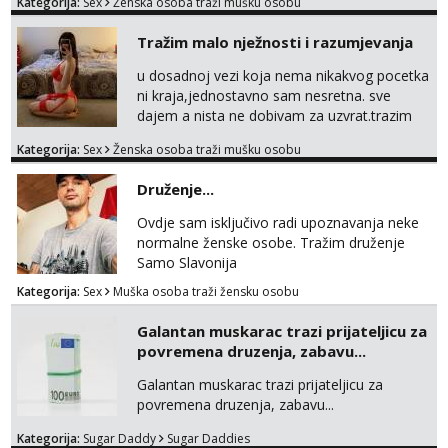
Kategorija:
Sex
Ženska osoba traži mušku osobu
Tražim malo nježnosti i razumjevanja
u dosadnoj vezi koja nema nikakvog pocetka
ni kraja,jednostavno sam nesretna. sve
dajem a nista ne dobivam za uzvrat.trazim
muskarca koji ce zadovoljiti moje potrebe,ne
Kategorija:
Sex
Ženska osoba traži mušku osobu
trazim puno samo malo njeznosti i
razumjevanja. volim njezan seks i njezne
Druženje...
poljupce po tijelu koji me jako
pale,obozavam kad muskarac preuzme
Ovdje sam isključivo radi upoznavanja neke
kontrolu . javi se :) Klikni na link ispod i nadji
normalne ženske osobe. Tražim druženje
me tamo, cekam te!
Samo Slavonija
Kategorija:
Sex
Muška osoba traži žensku osobu
Galantan muskarac trazi prijateljicu za
povremena druzenja, zabavu...
Galantan muskarac trazi prijateljicu za
povremena druzenja, zabavu...
Kategorija:
Sugar Daddy
Sugar Daddies