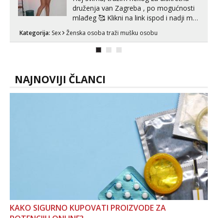
druženja van Zagreba , po mogućnosti
mlađeg 🥰 Klikni na link ispod i nadji me
tamo, cekam te!
Kategorija:
Sex
Ženska osoba traži mušku osobu
NAJNOVIJI ČLANCI
KAKO SIGURNO KUPOVATI PROIZVODE ZA