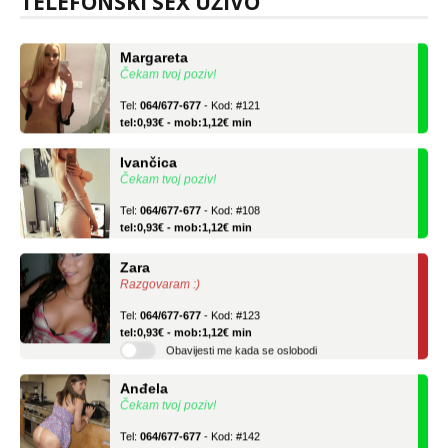
TELEFONSKI SEX UŽIVO
tel:0,93€ - mob:1,12€ min
Margareta
Čekam tvoj poziv!
Tel:
064/677-677
- Kod: #121
tel:0,93€ - mob:1,12€ min
Ivančica
Čekam tvoj poziv!
Tel:
064/677-677
- Kod: #108
tel:0,93€ - mob:1,12€ min
Zara
Razgovaram :)
Tel:
064/677-677
- Kod: #123
tel:0,93€ - mob:1,12€ min
Obavijesti me kada se oslobodi
Anđela
Čekam tvoj poziv!
Tel:
064/677-677
- Kod: #142
tel:0,93€ - mob:1,12€ min