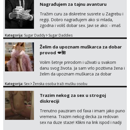
trata.vrh@gmail.com
Nagrađujem za tajnu avanturu
Tražim curu za diskretne susrete u Zagrebu i
regiji. Dobro nagrađujem ako si mlada,
zgodna i voliš dobar sex. Javi se ako: - imaš
do 25 godina - imaš do 65 kg - imaš dugu
Kategorija:
Sugar Daddy
Sugar Daddies
kosu - se dobro ljubiš - si fleksibilna s
vremenom (jer ga nemam previše) i
Želim da upoznam muškarca za dobar
dostupna radnim danom (vikendi i noći su za
provod 💋🌺
obitelj) - vodiš brigu o zdravlju i koristiš
zaštitu Ne javljajte se: - debele - frajeri i
Volim šetnje prirodom i uživati u svakom
paro...
danu svog života. Ja sam vrlo pozitivna žena i
želim da upoznam muškarca za dobar
provod, naravno može i nešto više.💋🌺 Klikni
Kategorija:
Sex
Ženska osoba traži mušku osobu
na link ispod i nadji me tamo, cekam te!
Trazim nekog za sex u strogoj
diskreciji
Trenutno pauziram od faxa i imam jako puno
vremena. Trazim nekog decka za redovan
sex na duze staze! Klikni na link ispod i nadji
me tamo, cekam te!