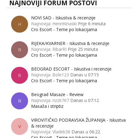
NAJNOVIJI FORUM POSTOVI
NOVI SAD - Iskustva & recenzije
Najnovija: HenriKinaski
Prije 6 minuta
H
Cro Escort - Teme po lokacijama
RIJEKA/KVARNER - Iskustva & recenzije
Najnovija: RibarRI
Prije 25 minuta
R
Cro Escort - Teme po lokacijama
BEOGRAD ESCORT - Iskustva i recenzije
Najnovija: Bole123
Danas u 07:15
B
Cro Escort - Teme po lokacijama
Beograd Masaze - Review
Najnovija: rizz6767
Danas u 07:12
R
Masaža i striptiz
VIROVITIČKO PODRAVSKA ŽUPANIJA - Iskustva
& recenzije
V
Najnovija: Vladek36
Danas u 06:22
Cro Escort - Teme po lokacijama