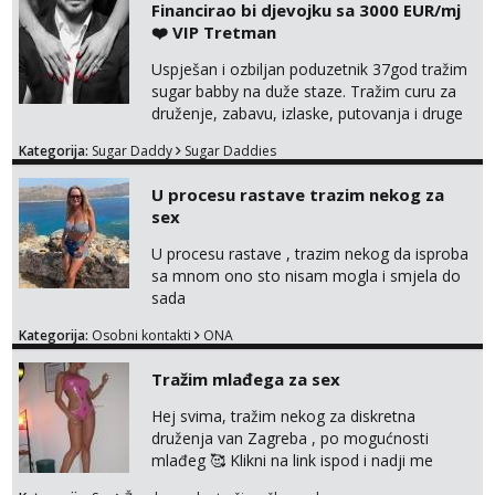
Financirao bi djevojku sa 3000 EUR/mj
Anđela
❤️ VIP Tretman
Čekam tvoj poziv!
Uspješan i ozbiljan poduzetnik 37god tražim
Tel:
064/677-677
- Kod: #142
sugar babby na duže staze. Tražim curu za
tel:0,93€ - mob:1,12€ min
druženje, zabavu, izlaske, putovanja i druge
lijepe stvari na obostranu korist. Ako si
Kategorija:
Sugar Daddy
Sugar Daddies
otvorena, komunikativna, zgodna i atraktivna
javi se na moj email:
U procesu rastave trazim nekog za
markodalic37@gmail.com
sex
U procesu rastave , trazim nekog da isproba
sa mnom ono sto nisam mogla i smjela do
sada
Kategorija:
Osobni kontakti
ONA
Tražim mlađega za sex
Hej svima, tražim nekog za diskretna
druženja van Zagreba , po mogućnosti
mlađeg 🥰 Klikni na link ispod i nadji me
tamo, cekam te!