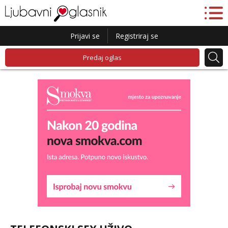
Prijavi se
Registriraj se
Predaj oglas
Lucija
Čekam tvoj poziv!
Tel:
064/677-677
- Kod: #136