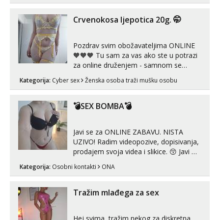
prljave i u svemu vidim samo užitak. 💦
U mojoj raznolikoj ponudi možeš
Crvenokosa ljepotica 20g. 🤭
pranaći nešto po svojoj mjeri. Sexi videa
s kolegica...
Pozdrav svim obožavateljima ONLINE
🧡🧡🧡 Tu sam za vas ako ste u potrazi
za online druženjem - samnom se
možete zabaviti preko videopoziva, ili
Kategorija:
Cyber sex
Ženska osoba traži mušku osobu
ako vam nisam dovoljna radim i u paru i
trojci s kolegicama, svaka je drugačija
😉 Radim i vruća tipkanja uz slike i hot
💣SEX BOMBA💣
line pozive. Za vas sam pripremila ...
Javi se za ONLINE ZABAVU. NISTA
UZIVO! Radim videopozive, dopisivanja,
prodajem svoja videa i slikice. 😚 Javi mi
se porukom na Whatsupp, Viber ili
Kategorija:
Osobni kontakti
ONA
Telegram. +385 91 723 0045
Tražim mlađega za sex
Hej svima, tražim nekog za diskretna