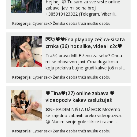
Hej hej. 🤭 Tu sam za sve vrste online
zabave. Javi mi se na broj
+385919123322 (Telegram, Viber ili
Whatsapp). 🤙 NE javljaj se na uzivo.
Kategorija:
Cyber sex
Ženska osoba traži mušku osobu
Hvala.
💌💘💝💗Ena playboy zečica-sisata
crnka (36) hot slike, videa i c2c💗
Tražiš pravu MILF ženu za sebe? Onda
mi se obavezno javi. Crna duga kosa
koja prekriva bujne grudi kakve još nisi
vidio, čista ŠESTICA! A usne? O usnama
Kategorija:
Cyber sex
Ženska osoba traži mušku osobu
bolje da ni ne pričam. Prave pune usne
koje će ti se urezati u pamćenje, jer
vjeruj mi, takve još nisi vidio. Uvijek sam
💗Tina💗(27) online zabava 💗
spremna za ONLOINE zabavu...
videopoziv kakav zaslužuješ
❌NE RADIM NIŠTA UŽIVO❌ Možemo
se zajedno zabaviti preko videopoziva.
😉 Nudim svoje gole slikice i razne
videouradke. 🤩 Za online zabavu pošalji
Kategorija:
Cyber sex
Ženska osoba traži mušku osobu
poruku na Whatsapp, Telegram ili Viber.