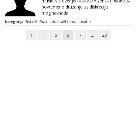
muskarac ozenjen 48trazim zensku osobu za
povremeno druzenje uz diskreciju
mog.naknada
Kategorija:
Sex
Muška osoba traži žensku osobu
1
...
5
6
7
...
23