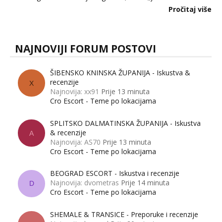
dalje izaziva burne rasprave. Što zapravo misle žene, a što
Pročitaj više
muškarci? Jesu...
NAJNOVIJI FORUM POSTOVI
ŠIBENSKO KNINSKA ŽUPANIJA - Iskustva &
recenzije
X
Najnovija: xx91
Prije 13 minuta
Cro Escort - Teme po lokacijama
SPLITSKO DALMATINSKA ŽUPANIJA - Iskustva
& recenzije
A
Najnovija: AS70
Prije 13 minuta
Cro Escort - Teme po lokacijama
BEOGRAD ESCORT - Iskustva i recenzije
Najnovija: dvometras
Prije 14 minuta
D
Cro Escort - Teme po lokacijama
SHEMALE & TRANSICE - Preporuke i recenzije