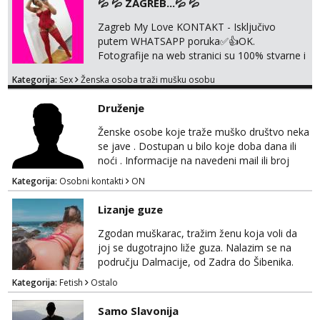
💦 💦 ZAGREB...💦 💦
Razgovaram :)
Zagreb My Love KONTAKT - Isključivo
Tel:
064/677-677
- Kod: #121
putem WHATSAPP poruka✅️👍OK.
tel:0,93€ - mob:1,12€ min
Fotografije na web stranici su 100% stvarne i
Obavijesti me kada se oslobodi
moje. ❤️ 🥰 stariji gospoda su također
Kategorija:
Sex
Ženska osoba traži mušku osobu
Alisa
dobrodošli! Ali informacije ću vam poslati
Razgovaram :)
samo putem WhatsAppa. ❗️❗️❗️ Samo u mom
Druženje
stanu; čista kupaonica i ručnici za vas prije ili
Tel:
064/677-677
- Kod: #106
poslije masaže, nalazim se u centru grada. 🚫
tel:0,93€ - mob:1,12€ min
Ženske osobe koje traže muško društvo neka
NE POZIVI ,❌️ NE SEXCAM, ❌️NE
Obavijesti me kada se oslobodi
se jave . Dostupan u bilo koje doba dana ili
SEXCHATTING🚫...
noći . Informacije na navedeni mail ili broj
Vanesa
mobitela.
Kategorija:
Osobni kontakti
ON
Razgovaram :)
Tel:
064/677-677
- Kod: #74
Lizanje guze
tel:0,93€ - mob:1,12€ min
Obavijesti me kada se oslobodi
Zgodan muškarac, tražim ženu koja voli da
joj se dugotrajno liže guza. Nalazim se na
Anita
području Dalmacije, od Zadra do Šibenika.
Razgovaram :)
Kategorija:
Fetish
Ostalo
Tel:
064/677-677
- Kod: #87
tel:0,93€ - mob:1,12€ min
Samo Slavonija
Obavijesti me kada se oslobodi