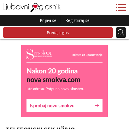
Prijavi se
Registriraj se
Predaj oglas
Liliana
Razgovaram :)
Tel:
064/677-677
- Kod: #69