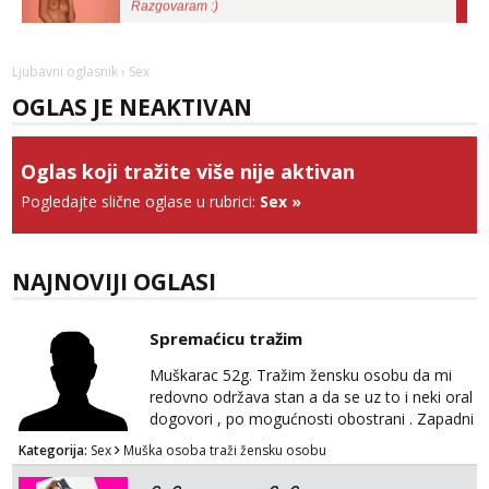
Tel:
064/677-677
- Kod: #87
tel:0,93€ - mob:1,12€ min
Obavijesti me kada se oslobodi
Ljubavni oglasnik
› Sex
OGLAS JE NEAKTIVAN
Zara
Razgovaram :)
Tel:
064/677-677
- Kod: #123
Oglas koji tražite više nije aktivan
tel:0,93€ - mob:1,12€ min
Obavijesti me kada se oslobodi
Pogledajte slične oglase u rubrici:
Sex
»
Anđela
Čekam tvoj poziv!
NAJNOVIJI OGLASI
Tel:
064/677-677
- Kod: #142
tel:0,93€ - mob:1,12€ min
Spremaćicu tražim
Liliana
Razgovaram :)
Muškarac 52g. Tražim žensku osobu da mi
redovno održava stan a da se uz to i neki oral
Tel:
064/677-677
- Kod: #69
dogovori , po mogućnosti obostrani . Zapadni
tel:0,93€ - mob:1,12€ min
dio Zagreba .Javiti se prvo porukom na
Obavijesti me kada se oslobodi
Kategorija:
Sex
Muška osoba traži žensku osobu
WhatsApp 0958634499
Margareta