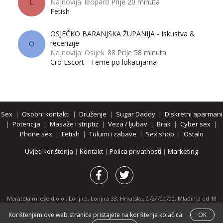
Najnovija: leopard
Prije 20 minuta
L
Fetish
OSJEČKO BARANJSKA ŽUPANIJA - Iskustva &
recenzije
O
Najnovija: Osijek_88
Prije 58 minuta
Cro Escort - Teme po lokacijama
Sex
|
Osobni kontakti
|
Druženje
|
Sugar Daddy
|
Diskretni aparmani
|
Potencija
|
Masaže i striptiz
|
Veza / ljubav
|
Brak
|
Cyber sex
|
Phone sex
|
Fetish
|
Tulumi i zabave
|
Sex shop
|
Ostalo
Uvjeti korištenja
|
Kontakt
|
Polica privatnosti
|
Marketing
Maratela mreže d.o.o., Lonjica, Lonjica 33, Hrvatska, 072/700700, Mlađima od 18
godina zabranjeno je pregledavanje stranice i svih njenih dijelova.
Korištenjem ove web stranice pristajete na korištenje kolačića.
OK
Partnerski portali:
osobnikontakti.com
|
hotline.hr
|
ThePornDude.com