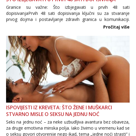
Granice su važne: Što izbjegavati u prvih 48 sati
dopisivanjaPrvih 48 sati dopisivanja ključni su za stvaranje
prvog dojma i postavljanje zdravih granica u komunikaciji.
Važno je izbjeći prebrzo otkrivanje osobnih ili intimnih
Pročitaj više
informacija, jer nepoznata osoba još nije zaslužila to
povjerenje. Takođe...
ISPOVIJESTI IZ KREVETA: ŠTO ŽENE I MUŠKARCI
STVARNO MISLE O SEKSU NA JEDNU NOĆ
Seks na jednu noć – za neke uzbudljiva avantura bez obaveza,
za druge emotivna minska polja. Iako živimo u vremenu kad se
o seksu govori otvorenije nego ikad, tema „jedne noći strasti“ i