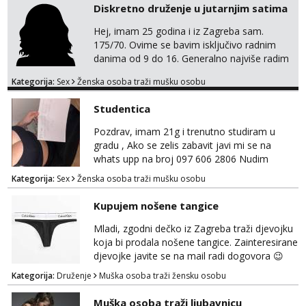
Diskretno druženje u jutarnjim satima
Hej, imam 25 godina i iz Zagreba sam.
175/70. Ovime se bavim isključivo radnim
danima od 9 do 16. Generalno najviše radim
GFE, tako da ako voliš lagana, opuštena
Kategorija:
Sex
Ženska osoba traži mušku osobu
druženja u diskreciji, vjerovatno ćemo si
pasati. Preferiram dugoročna druženja
Studentica
također, nisam zainteresirana za one and
done susrete. Ako se nalaziš u ovome, javi
Pozdrav, imam 21g i trenutno studiram u
mi se na WhatsApp sa nečime o sebi i tome
gradu , Ako se zelis zabavit javi mi se na
što voliš seksualno za daljnji d...
whats upp na broj 097 606 2806 Nudim
razme vrste zabave uzivo i online
Kategorija:
Sex
Ženska osoba traži mušku osobu
Kupujem nošene tangice
Mladi, zgodni dečko iz Zagreba traži djevojku
koja bi prodala nošene tangice. Zainteresirane
djevojke javite se na mail radi dogovora 😉
Kategorija:
Druženje
Muška osoba traži žensku osobu
Muška osoba traži ljubavnicu