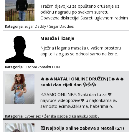
Tražim djevojku za opušteno druženje uz
Zara
odličnu nagradu po svakom susretu.
Razgovaram :)
Obavezna diskrecija! Susreti uglavnom radnim
danima tijekom dana ali nije uvjet. Samo
Tel:
064/677-677
- Kod: #123
Kategorija:
Sugar Daddy
Sugar Daddies
tel:0,93€ - mob:1,12€ min
Slavonija. osmarios984@gmail.com
Obavijesti me kada se oslobodi
Masaža i lizanje
Anđela
Nježna i lagana masaža u vašem prostoru
Čekam tvoj poziv!
app te liz oglas se odnosi samo na žene.
Tel:
064/677-677
- Kod: #142
tel:0,93€ - mob:1,12€ min
Kategorija:
Osobni kontakti
ON
🔥🔥🔥NATALI ONLINE DRUŽENJE🔥🔥🔥
svaki dan cijeli dan 💦💦💦
⚠️SAMO ONLINE⚠️ Svaki dan tu za 🧡
najvruće videopozive🧡 u najlonkama 👠
samostojećim👠štiklama, halterima 👠
školarka👠 tajnica ili ostalo po željama i
Kategorija:
Cyber sex
Ženska osoba traži mušku osobu
dogovoru 🧡 Dopisivanja hot chat🧡 o
svakakvim fetišima, ulogama i seksi temama
🥰 Najbolja online zabava s Natali (21)
🧡 Videa🧡 solo squirt, razne anal igračke,