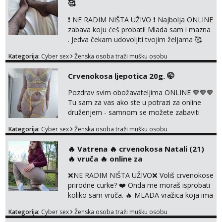
🥰
vibratori, s PARTNEROM, S KOLEGICAMA
lizanje, striptiz, footfetiši itd 🔞 ❣️Radim već
❗ NE RADIM NIŠTA UŽIVO ❗ Najbolja ONLINE
jako dugo, imam iskustva i više načina pla...
zabava koju ćeš probati! Mlada sam i mazna
. Jedva čekam udovoljiti tvojim željama 🥰
Javi se porukom na Whatsapp ili Telagram da
Kategorija:
Cyber sex
Ženska osoba traži mušku osobu
se dogovorimo kako ćemo se zabaviti.
Radim videopozive solo i s kolegicom, imam
Crvenokosa ljepotica 20g. 🤭
foto i video materijal u kojem se sama
diram, s kolegicama, s dečkom, igračkama
Pozdrav svim obožavateljima ONLINE 🧡🧡🧡
itd. Radim dopisivanje o seksi temama koje
Tu sam za vas ako ste u potrazi za online
nas uzbuđuju 🤭 Čekam...
druženjem - samnom se možete zabaviti
preko videopoziva, ili ako vam nisam
Kategorija:
Cyber sex
Ženska osoba traži mušku osobu
dovoljna radim i u paru i trojci s kolegicama,
svaka je drugačija 😉 Radim i vruća tipkanja
‎️‍🔥 Vatrena ‎️‍🔥 crvenokosa Natali (21)
uz slike i hot line pozive. Za vas sam
‎️‍🔥 vruča‎ ️‍🔥 online za
pripremila i slike s licem u raznim
kombinacijama isto kao i razna videa 😈
❌NE RADIM NIŠTA UŽIVO❌ Voliš crvenokose
Volim kinky stvari i dominaciju 🤫 ...
prirodne curke? ❤️ Onda me moraš isprobati
koliko sam vruča.‎ ️‍🔥 MLADA vražica koja ima
100% prorodne grudi, 💦 Misli su mi uvijek
Kategorija:
Cyber sex
Ženska osoba traži mušku osobu
prljave i u svemu vidim samo užitak. 💦 U