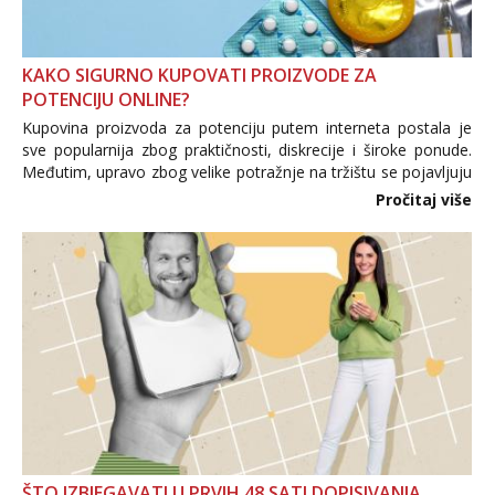
KAKO SIGURNO KUPOVATI PROIZVODE ZA
POTENCIJU ONLINE?
Kupovina proizvoda za potenciju putem interneta postala je
sve popularnija zbog praktičnosti, diskrecije i široke ponude.
Međutim, upravo zbog velike potražnje na tržištu se pojavljuju
i brojni krivotvoreni proizvodi, nepouzdane internetske
Pročitaj više
trgovine te proizvodi nepoznatog podrijetla. ...
ŠTO IZBJEGAVATI U PRVIH 48 SATI DOPISIVANJA