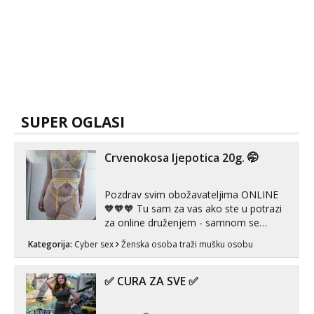
SUPER OGLASI
Crvenokosa ljepotica 20g. 🤭
Pozdrav svim obožavateljima ONLINE
🧡🧡🧡 Tu sam za vas ako ste u potrazi
za online druženjem - samnom se
možete zabaviti preko videopoziva, ili
Kategorija:
Cyber sex
Ženska osoba traži mušku osobu
ako vam nisam dovoljna radim i u paru i
trojci s kolegicama, svaka je drugačija
😉 Radim i vruća tipkanja uz slike i hot
✅ CURA ZA SVE ✅
line pozive. Za vas sam pripremila ...