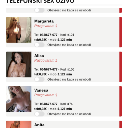
TELEFONSKI SEX UŽIVO
tel:0,93€ - mob:1,12€ min
Obavijesti me kada se oslobodi
Margareta
Razgovaram :)
Tel:
064/677-677
- Kod: #121
tel:0,93€ - mob:1,12€ min
Obavijesti me kada se oslobodi
Alisa
Razgovaram :)
Tel:
064/677-677
- Kod: #106
tel:0,93€ - mob:1,12€ min
Obavijesti me kada se oslobodi
Vanesa
Razgovaram :)
Tel:
064/677-677
- Kod: #74
tel:0,93€ - mob:1,12€ min
Obavijesti me kada se oslobodi
Anita
Razgovaram :)