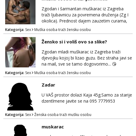
Zgodan i šarmantan muškarac iz Zagreba
traži ljubavnicu za povremena druženja (Zg I
okolica). Prednost dajem zauzetim curama,
jer vjerujem da im je diskrecija jako bitna kao
Kategorija:
Sex
Muška osoba traži žensku osobu
i meni. Javite se na mail gdje možemo
započeti razgovor... 💋
Žensko si i voliš ovo sa slike?
Zgodan mladi muškarac iz Zagreba traži
djevojku kojoj bi lizao guzu. Bez straha javi se
na mail, sve se tamo dogovorimo... 😘
Kategorija:
Sex
Muška osoba traži žensku osobu
Zadar
U VAŠ prostor dolazi Kaja 45g.Samo za starije
dzentlmene javite se na 095 7779953
Kategorija:
Sex
Ženska osoba traži mušku osobu
muskarac