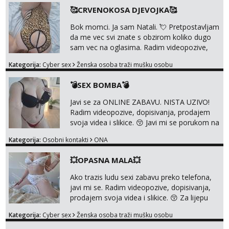
mojoj raznolikoj ponudi možeš pranaći nešto
🥰CRVENOKOSA DJEVOJKA🥰
po svojoj mjeri. Sexi videa s kolegicama,
dečkom ili pak ja sama di se dovodim do
Bok momci. Ja sam Natali. 💘 Pretpostavljam
ludila. 🍑 Naravno ako ti moja ponuda nije
da me vec svi znate s obzirom koliko dugo
dovoljna uvije...
sam vec na oglasima. Radim videopozive,
dopisivanja, prodajem svoja videa i slikice. 😚
Kategorija:
Cyber sex
Ženska osoba traži mušku osobu
Za lijepu suradnju javi mi se porukom na
Whatsupp, Viber ili Telegram. +385 91 723
💣SEX BOMBA💣
0045
Javi se za ONLINE ZABAVU. NISTA UZIVO!
Radim videopozive, dopisivanja, prodajem
svoja videa i slikice. 😚 Javi mi se porukom na
Whatsupp, Viber ili Telegram. +385 91 723
Kategorija:
Osobni kontakti
ONA
0045
💥OPASNA MALA💥
Ako trazis ludu sexi zabavu preko telefona,
javi mi se. Radim videopozive, dopisivanja,
prodajem svoja videa i slikice. 😚 Za lijepu
suradnju javi mi se porukom na Whatsupp,
Kategorija:
Cyber sex
Ženska osoba traži mušku osobu
Viber ili Telegram. +385 91 723 0045