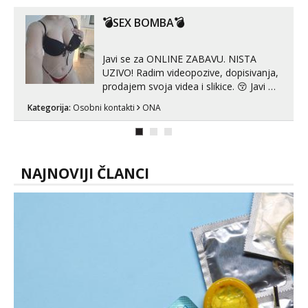
😎 +385 91 912 3322 Za provjeru moje
autentičnosti možeš me vidjeti na
💣SEX BOMBA💣
videopozivu. 😉 S vama sam vec 5 ...
Javi se za ONLINE ZABAVU. NISTA
UZIVO! Radim videopozive, dopisivanja,
prodajem svoja videa i slikice. 😚 Javi mi
se porukom na Whatsupp, Viber ili
Kategorija:
Osobni kontakti
ONA
Telegram. +385 91 723 0045
NAJNOVIJI ČLANCI