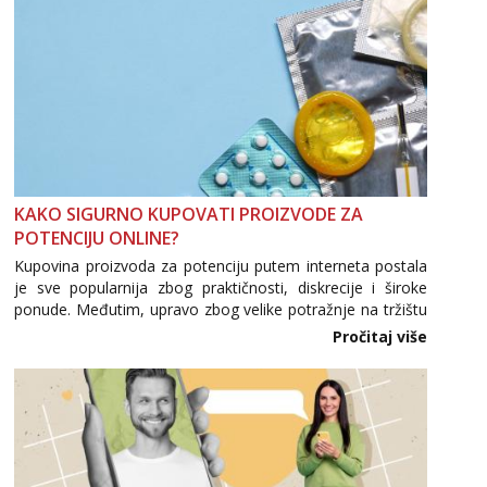
KAKO SIGURNO KUPOVATI PROIZVODE ZA
POTENCIJU ONLINE?
Kupovina proizvoda za potenciju putem interneta postala
je sve popularnija zbog praktičnosti, diskrecije i široke
ponude. Međutim, upravo zbog velike potražnje na tržištu
se pojavljuju i brojni krivotvoreni proizvodi, nepouzdane
Pročitaj više
internetske trgovine te proizvodi nepoznatog podrijetla. ...