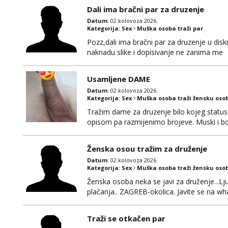
Dali ima bračni par za druzenje
Datum
: 02.kolovoza 2026.
Kategorija:
Sex
Muška osoba traži par
Pozz,dali ima bračni par za druzenje u diskr
naknadu slike i dopisivanje ne zanima me
Usamljene DAME
Datum
: 02.kolovoza 2026.
Kategorija:
Sex
Muška osoba traži žensku oso
Tražim dame za druzenje bilo kojeg statusa 
opisom pa razmijenimo brojeve. Muski i b
Ženska osou tražim za druženje
Datum
: 02.kolovoza 2026.
Kategorija:
Sex
Muška osoba traži žensku oso
Ženska osoba neka se javi za druženje...L
plačanja.. ZAGREB-okolica. Javite se na 
Traži se otkačen par