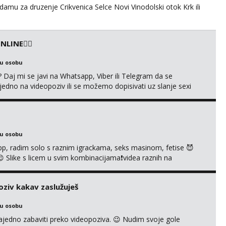
amu za druzenje Crikvenica Selce Novi Vinodolski otok Krk ili
LINE❤️‍🔥
ku osobu
aj mi se javi na Whatsapp, Viber ili Telegram da se
o na videopoziv ili se možemo dopisivati uz slanje sexi
ea, gacice i carapice 🤑 🤬 NE RADIM UŽIVO🤬 🤬 NE RADIM
IM UŽIVO🤬 🤬 NE RADIM UŽIVO🤬...
ku osobu
p, radim solo s raznim igrackama, seks masinom, fetise 😈
š 😉 Slike s licem u svim kombinacijama❗videa raznih na
e tipkanje❗radim materijal po želji 😈 Radim PROVJERU
VO ME NE ZANIMA Čekam te 😘 091 912 3322...
oziv kakav zaslužuješ
ku osobu
no zabaviti preko videopoziva. 😉 Nudim svoje gole