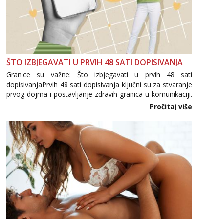
ŠTO IZBJEGAVATI U PRVIH 48 SATI DOPISIVANJA
Granice su važne: Što izbjegavati u prvih 48 sati
dopisivanjaPrvih 48 sati dopisivanja ključni su za stvaranje
prvog dojma i postavljanje zdravih granica u komunikaciji.
Važno je izbjeći prebrzo otkrivanje osobnih ili intimnih
Pročitaj više
informacija, jer nepoznata osoba još nije zaslužila to
povjerenje. Takođe...