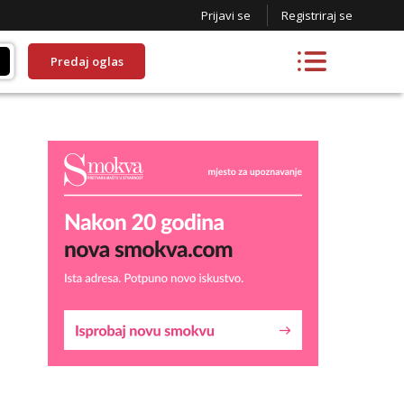
Prijavi se
Registriraj se
Predaj oglas
Liliana
Razgovaram :)