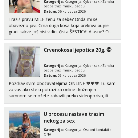
Kategorija:
Kategorija:
Cyber sex
Ženska
osoba traži mušku osobu
Datum:
06.kolovoza 2026.
Žana
Čekam tvoj poziv!
Tražiš pravu MILF ženu za sebe? Onda mi se
obavezno javi. Crna duga kosa koja prekriva bujne
Tel:
064/677-677
- Kod: #135
grudi kakve još nisi vidio, čista ŠESTICA! A usne? O
tel:0,93€ - mob:1,12€ min
usnama bolje da ni ne pričam. Prave pune usne koje
će ti se urezati u pamćenje, jer vjeruj mi, takve još
Zara
Crvenokosa ljepotica 20g. 🤭
Čekam tvoj poziv!
nisi vidio. Uvijek sam spremna za ONLOINE zabavu...
Tel:
064/677-677
- Kod: #123
tel:0,93€ - mob:1,12€ min
Kategorija:
Kategorija:
Cyber sex
Ženska
osoba traži mušku osobu
Datum:
03.kolovoza 2026.
Anđela
Čekam tvoj poziv!
Pozdrav svim obožavateljima ONLINE 🧡🧡🧡 Tu sam
za vas ako ste u potrazi za online druženjem -
Tel:
064/677-677
- Kod: #142
samnom se možete zabaviti preko videopoziva, ili
tel:0,93€ - mob:1,12€ min
ako vam nisam dovoljna radim i u paru i trojci s
kolegicama, svaka je drugačija 😉 Radim i vruća
U procesu rastave trazim
tipkanja uz slike i hot line pozive. Za vas sam
pripremila ...
nekog za sex
Kategorija:
Kategorija:
Osobni kontakti
ONA