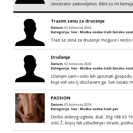
obostrano zadovoljstvo. Bitni su mi kemija,
Nagrada financijska se podrazumjeva. Ako z
fotografijom.
Trazim zenu za druzenje
Datum
: 02.kolovoza 2026.
Kategorija:
Sex
Muška osoba traži žensku oso
Trazi se zena za druzenje moguce i nesto
Druženje
Datum
: 02.kolovoza 2026.
Kategorija:
Sex
Muška osoba traži žensku oso
Oženjen sam i volio bih upoznati gospođu
koja voli sex tj obožavam ga .Sve ostalo m
najvažnija.Prostor je moj .Molim samo no
bilo koje strane.Ajmo uživati i svatko svo
PASSION
Datum
: 02.kolovoza 2026.
Kategorija:
Sex
Muška osoba traži par
Dečko dobrog izgleda...Bull...35g 188 93 19..
solo Ž...kojoj fali uzbuđenja i strasti...po