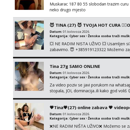
Muskarac 187 80 55 slobodan trazim curu d
neko drugo mjesto
😈 TINA (27) 😈 TVOJA HOT CURA ❤️‍🔥ON
Datum
: 01.kolovoza 2026.
Kategorija:
Cyber sex
Ženska osoba traži muš
💥 NE RADIM NISTA UŽIVO 💥 Usamljen si? D
zabavimo. 😇 +385919123322 Možemo zajedn
slikica. 🤫 Prodajem svoje gole slike, vid
UŽIVO🤬 🤬 NE RADIM UŽIVO🤬 🤬 NE RAD
Tina 27g SAMO ONLINE
Datum
: 01.kolovoza 2026.
Kategorija:
Cyber sex
Ženska osoba traži muš
Za video poziv se javi porukom na whatsap
stopala, JOI, dominacija..ili kako god voli
biranje❗cam2cam koji još nisi doživio❗vruć
AUTENTIČNOSTI video pozivom NIŠTA UŽI
💗Tina💗(27) online zabava 💗 videop
Datum
: 01.kolovoza 2026.
Kategorija:
Cyber sex
Ženska osoba traži muš
❌NE RADIM NIŠTA UŽIVO❌ Možemo se zajed