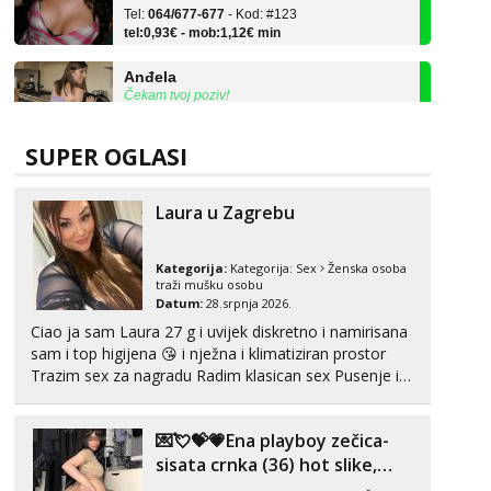
tel:0,93€ - mob:1,12€ min
Anđela
Čekam tvoj poziv!
Tel:
064/677-677
- Kod: #142
tel:0,93€ - mob:1,12€ min
SUPER OGLASI
Liliana
Razgovaram :)
Laura u Zagrebu
Tel:
064/677-677
- Kod: #69
tel:0,93€ - mob:1,12€ min
Obavijesti me kada se oslobodi
Kategorija:
Kategorija:
Sex
Ženska osoba
traži mušku osobu
Snježana
Datum:
28.srpnja 2026.
Čekam tvoj poziv!
Ciao ja sam Laura 27 g i uvijek diskretno i namirisana
sam i top higijena 😘 i nježna i klimatiziran prostor
Tel:
064/677-677
- Kod: #119
Trazim sex za nagradu Radim klasican sex Pusenje i
tel:0,93€ - mob:1,12€ min
gutanje sperme Erotsko rublje imam uvijek Lizati me
Alisa
mozes i ljubiti po tijelu Iskljucivo neradim analni !!! I
Čekam tvoj poziv!
💌💘💝💗Ena playboy zečica-
neljubim se Wha...
sisata crnka (36) hot slike,
Tel:
064/677-677
- Kod: #106
videa i c2c💗
tel:0,93€ - mob:1,12€ min