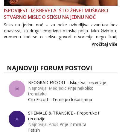
ISPOVIJESTI IZ KREVETA: ŠTO ŽENE I MUŠKARCI
STVARNO MISLE O SEKSU NA JEDNU NOĆ
Seks na jednu noć – za neke uzbudljiva avantura bez
obaveza, za druge emotivna minska polja. Iako živimo u
vremenu kad se o seksu govori otvorenije nego ikad,
tema „jedne noći strasti“ i dalje izaziva burne rasprave. Što
Pročitaj više
zapravo misle žene, a što muškarci? Jesu...
NAJNOVIJI FORUM POSTOVI
BEOGRAD ESCORT - Iskustva i recenzije
Najnovija: Medjedic
Prije nekoliko
M
trenutaka
Cro Escort - Teme po lokacijama
SHEMALE & TRANSICE - Preporuke i
recenzije
A
Najnovija: Arius
Prije 2 minuta
Fetish