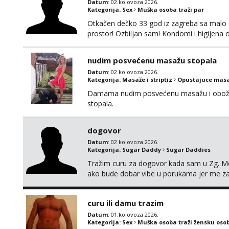
Datum
: 02.kolovoza 2026.
Kategorija:
Sex
Muška osoba traži par
Otkačen dečko 33 god iz zagreba sa malo d
prostor! Ozbiljan sam! Kondomi i higijena
swingati! :) 0924510862
nudim posvećenu masažu stopala
Datum
: 02.kolovoza 2026.
Kategorija:
Masaže i striptiz
Opustajuce masa
Damama nudim posvećenu masažu i obožav
stopala.
dogovor
Datum
: 02.kolovoza 2026.
Kategorija:
Sugar Daddy
Sugar Daddies
Tražim curu za dogovor kada sam u Zg. M
ako bude dobar vibe u porukama jer me z
kosa, do 50ak kg, 165-175cm, oko 25g i da
osobnosti i iskrene komunikacije. Tg: @m
curu ili damu trazim
Datum
: 01.kolovoza 2026.
Kategorija:
Sex
Muška osoba traži žensku oso