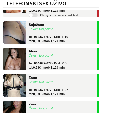
Tel:
064/677-677
- Kod: #69
TELEFONSKI SEX UŽIVO
tel:0,93€ - mob:1,12€ min
Obavijesti me kada se oslobodi
Snježana
Čekam tvoj poziv!
Tel:
064/677-677
- Kod: #119
tel:0,93€ - mob:1,12€ min
Alisa
Čekam tvoj poziv!
Tel:
064/677-677
- Kod: #106
tel:0,93€ - mob:1,12€ min
Žana
Čekam tvoj poziv!
Tel:
064/677-677
- Kod: #135
tel:0,93€ - mob:1,12€ min
Zara
Čekam tvoj poziv!
Tel:
064/677-677
- Kod: #123