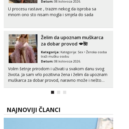
Datum:
08.kolovoza 2026.
U procesu rastave , trazim nekog da isproba sa
mnom ono sto nisam mogla i smjela do sada
Želim da upoznam muškarca
za dobar provod 💋🌺
Kategorija:
Kategorija:
Sex
Ženska osoba
traži mušku osobu
Datum:
08.kolovoza 2026.
Volim šetnje prirodom i uživati u svakom danu svog
života. Ja sam vrlo pozitivna žena i želim da upoznam
muškarca za dobar provod, naravno može i nešto
više.💋🌺 Klikni na link ispod i nadji me tamo, cekam
te!
NAJNOVIJI ČLANCI