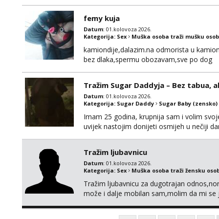
170 visok 80 kg zagrebačka županija 0919
femy kuja
Datum
: 01.kolovoza 2026.
Kategorija:
Sex
Muška osoba traži mušku osob
kamiondije,dalazim.na odmorista u kamion
bez dlaka,spermu obozavam,sve po dog
Tražim Sugar Daddyja – Bez tabua, a
Datum
: 01.kolovoza 2026.
Kategorija:
Sugar Daddy
Sugar Baby (zensko)
Imam 25 godina, krupnija sam i volim svoje
uvijek nastojim donijeti osmijeh u nečiji 
uzajamno korisno druženje – bez lažnih obeć
ne zanima me “posao”, već odnos temeljen 
Tražim ljubavnicu
Datum
: 01.kolovoza 2026.
Kategorija:
Sex
Muška osoba traži žensku oso
Tražim ljubavnicu za dugotrajan odnos,norm
može i dalje mobilan sam,molim da mi se 