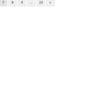
7
8
9
...
23
»