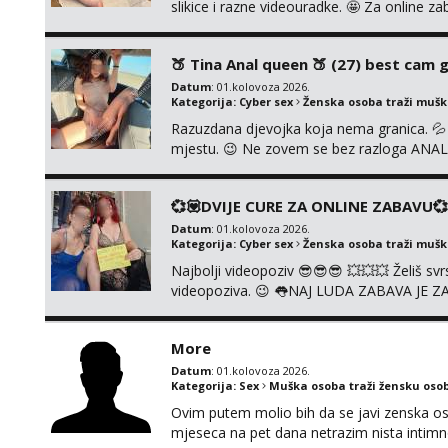
slikice i razne videouradke. 🤩 Za online z
91 912 3322 Za provjeru moje autentičnos
godina. Vaša Tina. 💗 ❌NE RADIM NIŠT
🍑 Tina Anal queen 🍑 (27) best cam gi
UŽIVO❌ ❌NE ...
Datum
: 01.kolovoza 2026.
Kategorija:
Cyber sex
Ženska osoba traži muš
Razuzdana djevojka koja nema granica. 💦 A
mjestu. 😉 Ne zovem se bez razloga ANAL K
prljavih igrica. Ne štedim na igračkama i s
jedne djevojke. U proteklih 5 godina snimi
💞💟DVIJE CURE ZA ONLINE ZABAVU💞
Datum
: 01.kolovoza 2026.
Kategorija:
Cyber sex
Ženska osoba traži muš
Najbolji videopoziv 😎😎😎 💥💥💥 Želiš s
videopoziva. 😉 👅NAJ LUDA ZABAVA JE Z
Whatsapp, Telegram ili Viber. 😎 Za provje
091/912-3322 ❌NE RADIMO NIŠTA UŽIV
More
Datum
: 01.kolovoza 2026.
Kategorija:
Sex
Muška osoba traži žensku oso
Ovim putem molio bih da se javi zenska o
mjeseca na pet dana netrazim nista intim