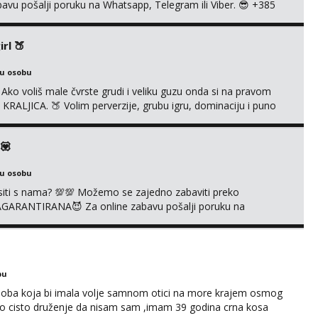
abavu pošalji poruku na Whatsapp, Telegram ili Viber. 😎 +385
ti možeš me vidjeti na videopozivu. 😉 S vama sam vec 5
A UŽIVO❌ ❌NE RADIM NIŠTA UŽIVO❌ ❌NE RADIM NIŠTA
rl 🍑
ku osobu
ko voliš male čvrste grudi i veliku guzu onda si na pravom
RALJICA. 🍑 Volim perverzije, grubu igru, dominaciju i puno
exi rublju. 😉 Ponuda videa koju ja nudim nećeš pronaći ni kod
la sam preko 600 videouradaka. Malo je reći da sam PR...
💟
ku osobu
vrsiti s nama? 💯💯 Možemo se zajedno zabaviti preko
AGARANTIRANA😈 Za online zabavu pošalji poruku na
ru nase autentičnosti možeš me vidjeti na videopozivu. 😉
O❌
bu
soba koja bi imala volje samnom otici na more krajem osmog
no cisto druženje da nisam sam ,imam 39 godina crna kosa