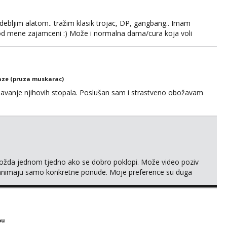
ebljim alatom.. tražim klasik trojac, DP, gangbang.. Imam
 od mene zajamceni :) Može i normalna dama/cura koja voli
ze (pruza muskarac)
anje njihovih stopala. Poslušan sam i strastveno obožavam
ožda jednom tjedno ako se dobro poklopi. Može video poziv
animaju samo konkretne ponude. Moje preference su duga
 nisi pušač. Eventualne iznimke mogu biti zbog dobre
49229
bu