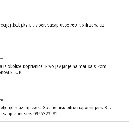
ecijeji,kc,bj,kz,CK Viber, vacap 0995769196 ili zena uz
bu
iz okolice Koprivnice. Prvo javljanje na mail sa slikom i
onovi STOP.
bu
jubljenje maženje,sex.. Godine nisu bitne napominjem. Bez
whatsapp viber sms 0995323582