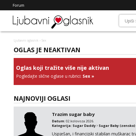
Forum
Ljubavni oglasnik
› Sex
OGLAS JE NEAKTIVAN
Oglas koji tražite više nije aktivan
Pogledajte slične oglase u rubrici:
Sex
»
NAJNOVIJI OGLASI
Trazim sugar baby
Datum
: 02.kolovoza 2026.
Kategorija:
Sugar Daddy
Sugar Baby (zensko)
Uspješan, i financijski stabilan muškarac t