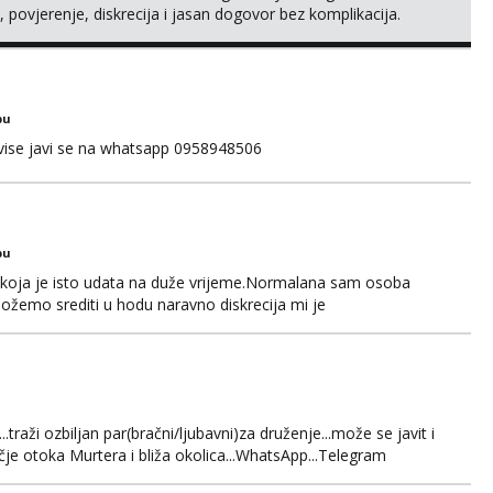
 povjerenje, diskrecija i jasan dogovor bez komplikacija.
naš što želiš – javi se privatno s kratkim opisom i
bu
 vise javi se na whatsapp 0958948506
bu
 koja je isto udata na duže vrijeme.Normalana sam osoba
ožemo srediti u hodu naravno diskrecija mi je
rmalne osobe bez nekih bonova zahtjeva i traženja novca sa
jim putem
.traži ozbiljan par(bračni/ljubavni)za druženje...može se javit i
dručje otoka Murtera i bliža okolica...WhatsApp...Telegram