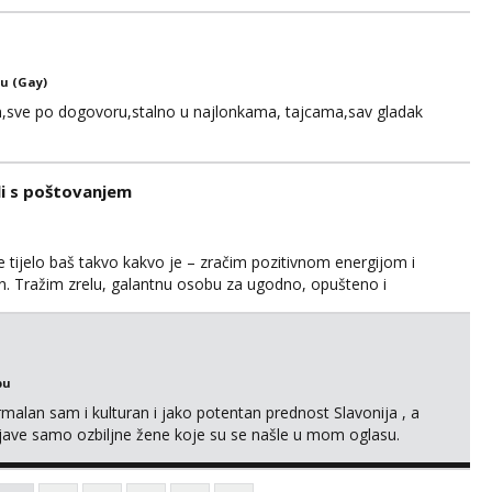
121728 WhatsApp Viber ili mail merkej86@gmail.com
u (Gay)
,sve po dogovoru,stalno u najlonkama, tajcama,sav gladak
li s poštovanjem
 tijelo baš takvo kakvo je – zračim pozitivnom energijom i
dan. Tražim zrelu, galantnu osobu za ugodno, opušteno i
anja i s puno iskrenosti. Nisam prostitutka, niti želim biti –
na međusobnom poštovanju, povjerenju i pažnji. Voli...
bu
alan sam i kulturan i jako potentan prednost Slavonija , a
jave samo ozbiljne žene koje su se našle u mom oglasu.