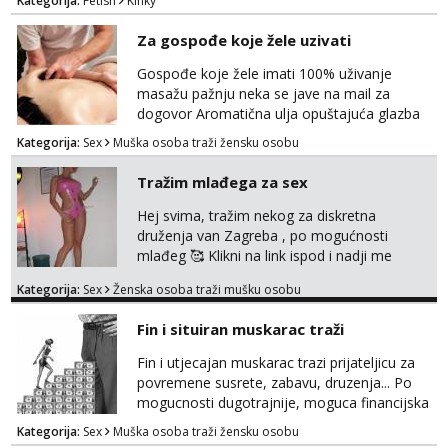
Kategorija:
Fetish
Kinky
poslusna. Idealno 25 godina max okvirno 40.
Nikakve umisljene femy ko fol ljepotice me ne
Za gospođe koje žele uzivati
interesiraju. Stop pederima i slicnima. Stop
bonovima i slicne gluposti. Javi se sa slikom i
Gospođe koje žele imati 100% uživanje
ukratko o sebi na: naal_naal@yaho...
masažu pažnju neka se jave na mail za
dogovor Aromatična ulja opuštajuća glazba
Budi moja Kraljica i ispuni si želje za dobro
Kategorija:
Sex
Muška osoba traži žensku osobu
opuštanje Vaš prostor
Tražim mlađega za sex
Hej svima, tražim nekog za diskretna
druženja van Zagreba , po mogućnosti
mlađeg 🥰 Klikni na link ispod i nadji me
tamo, cekam te!
Kategorija:
Sex
Ženska osoba traži mušku osobu
Fin i situiran muskarac traži
Fin i utjecajan muskarac trazi prijateljicu za
povremene susrete, zabavu, druzenja... Po
mogucnosti dugotrajnije, moguca financijska
potpora!
Kategorija:
Sex
Muška osoba traži žensku osobu