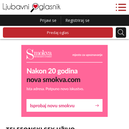
Prijavi se
Registriraj se
Predaj oglas
Liliana
Razgovaram :)
Tel:
064/677-677
- Kod: #69