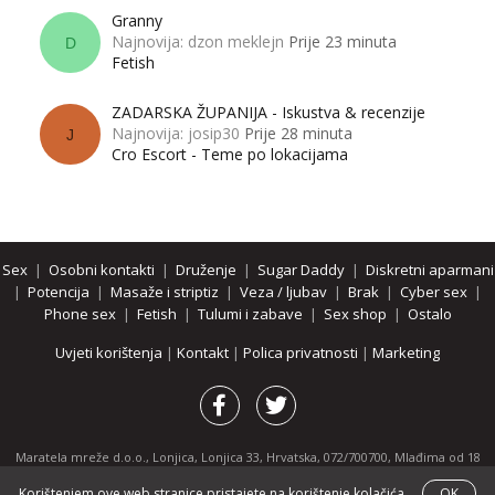
Granny
Najnovija: dzon meklejn
Prije 23 minuta
D
Fetish
ZADARSKA ŽUPANIJA - Iskustva & recenzije
Najnovija: josip30
Prije 28 minuta
J
Cro Escort - Teme po lokacijama
Sex
|
Osobni kontakti
|
Druženje
|
Sugar Daddy
|
Diskretni aparmani
|
Potencija
|
Masaže i striptiz
|
Veza / ljubav
|
Brak
|
Cyber sex
|
Phone sex
|
Fetish
|
Tulumi i zabave
|
Sex shop
|
Ostalo
Uvjeti korištenja
|
Kontakt
|
Polica privatnosti
|
Marketing
Maratela mreže d.o.o., Lonjica, Lonjica 33, Hrvatska, 072/700700, Mlađima od 18
godina zabranjeno je pregledavanje stranice i svih njenih dijelova.
Korištenjem ove web stranice pristajete na korištenje kolačića.
OK
Partnerski portali:
osobnikontakti.com
|
hotline.hr
|
ThePornDude.com