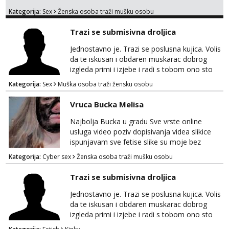
provod, naravno može i nešto više.💋🌺 Klikni
tel:0,93€ - mob:1,12€ min
Kategorija:
Sex
Ženska osoba traži mušku osobu
na link ispod i nadji me tamo, cekam te!
Anđela
Trazi se submisivna droljica
Čekam tvoj poziv!
Jednostavno je. Trazi se poslusna kujica. Volis
Tel:
064/677-677
- Kod: #142
da te iskusan i obdaren muskarac dobrog
tel:0,93€ - mob:1,12€ min
izgleda primi i izjebe i radi s tobom ono sto
on zeli raditi. Cura si van okvira,kinky i
Kategorija:
Sex
Muška osoba traži žensku osobu
poslusna. Idealno 25 godina max okvirno 40.
Nikakve umisljene femy ko fol ljepotice me ne
Vruca Bucka Melisa
interesiraju. Stop pederima i slicnima. Stop
bonovima i slicne gluposti. Javi se sa slikom i
Najbolja Bucka u gradu Sve vrste online
ukratko o sebi na: naal_naal@yahoo...
usluga video poziv dopisivanja videa slikice
ispunjavam sve fetise slike su moje bez
neugodnih iznenađenja javiti se na wap:
Kategorija:
Cyber sex
Ženska osoba traži mušku osobu
+385998702942
Trazi se submisivna droljica
Jednostavno je. Trazi se poslusna kujica. Volis
da te iskusan i obdaren muskarac dobrog
izgleda primi i izjebe i radi s tobom ono sto
on zeli raditi. Cura si van okvira,kinky i