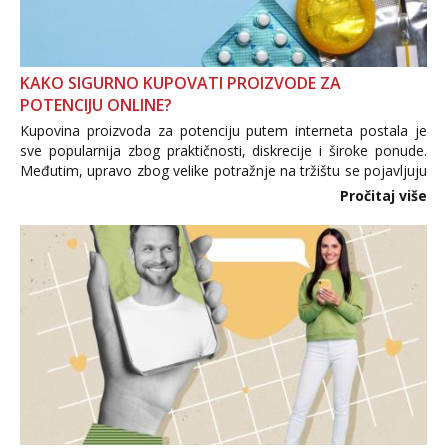
KAKO SIGURNO KUPOVATI PROIZVODE ZA
POTENCIJU ONLINE?
Kupovina proizvoda za potenciju putem interneta postala je
sve popularnija zbog praktičnosti, diskrecije i široke ponude.
Međutim, upravo zbog velike potražnje na tržištu se pojavljuju
i brojni krivotvoreni proizvodi, nepouzdane internetske
Pročitaj više
trgovine te proizvodi nepoznatog podrijetla. ...