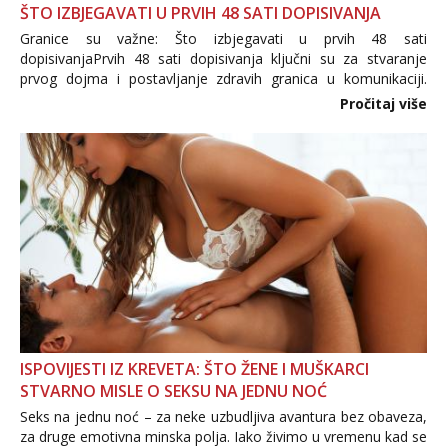
ŠTO IZBJEGAVATI U PRVIH 48 SATI DOPISIVANJA
Granice su važne: Što izbjegavati u prvih 48 sati
dopisivanjaPrvih 48 sati dopisivanja ključni su za stvaranje
prvog dojma i postavljanje zdravih granica u komunikaciji.
Važno je izbjeći prebrzo otkrivanje osobnih ili intimnih
Pročitaj više
informacija, jer nepoznata osoba još nije zaslužila to
povjerenje. Takođe...
ISPOVIJESTI IZ KREVETA: ŠTO ŽENE I MUŠKARCI
STVARNO MISLE O SEKSU NA JEDNU NOĆ
Seks na jednu noć – za neke uzbudljiva avantura bez obaveza,
za druge emotivna minska polja. Iako živimo u vremenu kad se