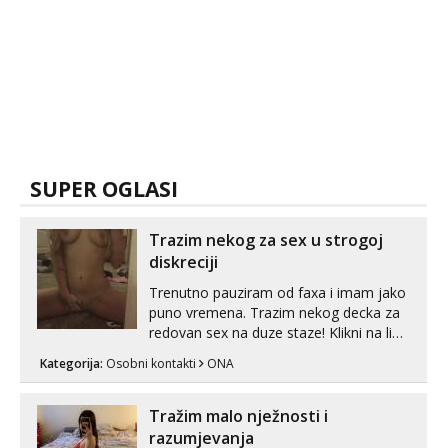
SUPER OGLASI
Trazim nekog za sex u strogoj
diskreciji
Trenutno pauziram od faxa i imam jako
puno vremena. Trazim nekog decka za
redovan sex na duze staze! Klikni na link
ispod i nadji me tamo, cekam te!
Kategorija:
Osobni kontakti
ONA
Tražim malo nježnosti i
razumjevanja