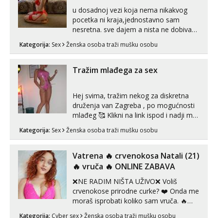
u dosadnoj vezi koja nema nikakvog
pocetka ni kraja,jednostavno sam
nesretna. sve dajem a nista ne dobivam
za uzvrat.trazim muskarca koji ce
Kategorija:
Sex
Ženska osoba traži mušku osobu
zadovoljiti moje potrebe,ne trazim puno
samo malo njeznosti i razumjevanja.
volim njezan seks i njezne poljupce po
Tražim mlađega za sex
tijelu koji me jako pale,obozavam kad
muskar...
Hej svima, tražim nekog za diskretna
druženja van Zagreba , po mogućnosti
mlađeg 🥰 Klikni na link ispod i nadji me
tamo, cekam te!
Kategorija:
Sex
Ženska osoba traži mušku osobu
Vatrena ‎️‍🔥 crvenokosa Natali (21)
‎️‍🔥 vruča‎ ️‍🔥 ONLINE ZABAVA
❌NE RADIM NIŠTA UŽIVO❌ Voliš
crvenokose prirodne curke? ❤️ Onda me
moraš isprobati koliko sam vruča.‎ ️‍🔥
MLADA vražica koja ima 100%
Kategorija:
Cyber sex
Ženska osoba traži mušku osobu