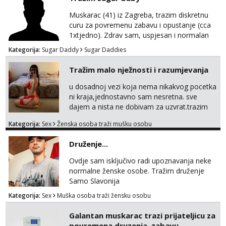
Muskarac (41) iz Zagreba, trazim diskretnu
curu za povremenu zabavu i opustanje (cca
1xtjedno). Zdrav sam, uspjesan i normalan
muskarca koji je spreman financijski cijeniti
Kategorija:
Sugar Daddy
Sugar Daddies
tvoje vrijeme i trud. Ako smatras da imas sto
ponuditi, javi se s par rijeci o sebi, tome sto
Tražim malo nježnosti i razumjevanja
trazis/ocekujes i fotkama na; Telegram
@GentAnte WA 0955812207
u dosadnoj vezi koja nema nikakvog pocetka
ni kraja,jednostavno sam nesretna. sve
dajem a nista ne dobivam za uzvrat.trazim
muskarca koji ce zadovoljiti moje potrebe,ne
Kategorija:
Sex
Ženska osoba traži mušku osobu
trazim puno samo malo njeznosti i
razumjevanja. volim njezan seks i njezne
Druženje...
poljupce po tijelu koji me jako
pale,obozavam kad muskarac preuzme
Ovdje sam isključivo radi upoznavanja neke
kontrolu . javi se :) Klikni na link ispod i nadji
normalne ženske osobe. Tražim druženje
me tamo, cekam te!
Samo Slavonija
Kategorija:
Sex
Muška osoba traži žensku osobu
Galantan muskarac trazi prijateljicu za
povremena druzenja, zabavu...