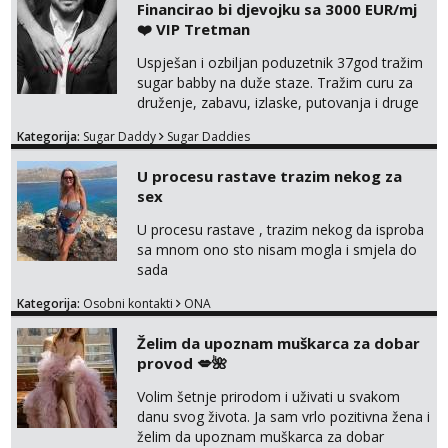
Financirao bi djevojku sa 3000 EUR/mj
tel:0,93€ - mob:1,12€ min
❤️ VIP Tretman
Obavijesti me kada se oslobodi
Uspješan i ozbiljan poduzetnik 37god tražim
Žana
sugar babby na duže staze. Tražim curu za
Čekam tvoj poziv!
druženje, zabavu, izlaske, putovanja i druge
Tel:
064/677-677
- Kod: #135
lijepe stvari na obostranu korist. Ako si
tel:0,93€ - mob:1,12€ min
Kategorija:
Sugar Daddy
Sugar Daddies
otvorena, komunikativna, zgodna i atraktivna
javi se na moj email:
Lili
U procesu rastave trazim nekog za
markodalic37@gmail.com
Razgovaram :)
sex
Tel:
064/677-677
- Kod: #128
U procesu rastave , trazim nekog da isproba
tel:0,93€ - mob:1,12€ min
sa mnom ono sto nisam mogla i smjela do
Obavijesti me kada se oslobodi
sada
Ivančica
Kategorija:
Osobni kontakti
ONA
Čekam tvoj poziv!
Želim da upoznam muškarca za dobar
Tel:
064/677-677
- Kod: #108
tel:0,93€ - mob:1,12€ min
provod 💋🌺
Volim šetnje prirodom i uživati u svakom
Zara
danu svog života. Ja sam vrlo pozitivna žena i
Čekam tvoj poziv!
želim da upoznam muškarca za dobar
Tel:
064/677-677
- Kod: #123