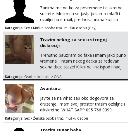
Zanima me netko za povremene i diskretne
susrete. Molim da se javljaju samo mlađi i
ozbiljni na e-mail, prednost onima koji su
vitke građe, iskustvo mi je nebitno. Higijena i
Kategorija:
Sex
Muška osoba traži mušku osobu (Gay)
diskrecija su mi na prvom mjestu,
maksimalno držim do izgleda, sportski sam
Trazim nekog za sex u strogoj
tip.
diskreciji
Trenutno pauziram od faxa i imam jako puno
vremena. Trazim nekog decka za redovan
sex na duze staze! Klikni na link ispod i nadji
me tamo, cekam te!
Kategorija:
Osobni kontakti
ONA
Avantura
Javite se na what sap oko dogovora za
druzenje. Imam svoj prostor trazim ozbiljne i
dikskretne. WHAT SAPP 095 766 0399
Kategorija:
Sex
Ženska osoba traži mušku osobu
Trazim sugar baby