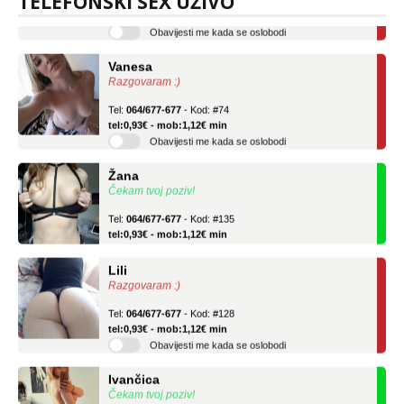
TELEFONSKI SEX UŽIVO
tel:0,93€ - mob:1,12€ min
Obavijesti me kada se oslobodi
Vanesa
Razgovaram :)
Tel:
064/677-677
- Kod: #74
tel:0,93€ - mob:1,12€ min
Obavijesti me kada se oslobodi
Žana
Čekam tvoj poziv!
Tel:
064/677-677
- Kod: #135
tel:0,93€ - mob:1,12€ min
Lili
Razgovaram :)
Tel:
064/677-677
- Kod: #128
tel:0,93€ - mob:1,12€ min
Obavijesti me kada se oslobodi
Ivančica
Čekam tvoj poziv!