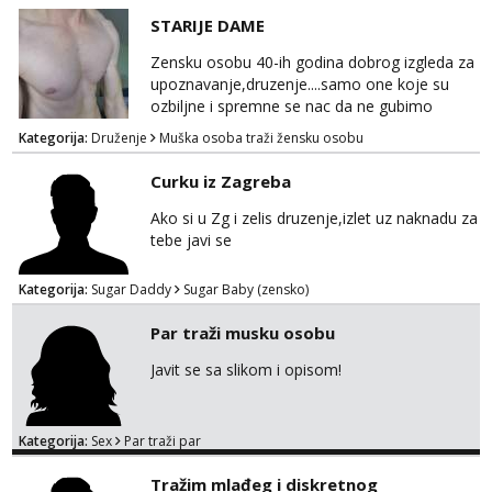
STARIJE DAME
Zensku osobu 40-ih godina dobrog izgleda za
upoznavanje,druzenje....samo one koje su
ozbiljne i spremne se nac da ne gubimo
vrijeme!
Kategorija:
Druženje
Muška osoba traži žensku osobu
Curku iz Zagreba
Ako si u Zg i zelis druzenje,izlet uz naknadu za
tebe javi se
Kategorija:
Sugar Daddy
Sugar Baby (zensko)
Par traži musku osobu
Javit se sa slikom i opisom!
Kategorija:
Sex
Par traži par
Tražim mlađeg i diskretnog