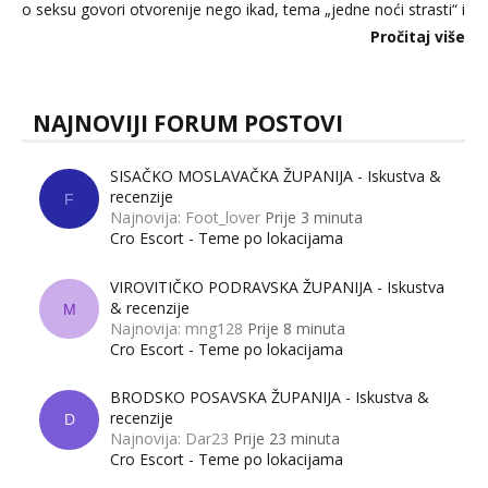
o seksu govori otvorenije nego ikad, tema „jedne noći strasti“ i
dalje izaziva burne rasprave. Što zapravo misle žene, a što
Pročitaj više
muškarci? Jesu...
NAJNOVIJI FORUM POSTOVI
SISAČKO MOSLAVAČKA ŽUPANIJA - Iskustva &
recenzije
F
Najnovija: Foot_lover
Prije 3 minuta
Cro Escort - Teme po lokacijama
VIROVITIČKO PODRAVSKA ŽUPANIJA - Iskustva
& recenzije
M
Najnovija: mng128
Prije 8 minuta
Cro Escort - Teme po lokacijama
BRODSKO POSAVSKA ŽUPANIJA - Iskustva &
recenzije
D
Najnovija: Dar23
Prije 23 minuta
Cro Escort - Teme po lokacijama