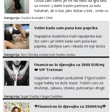
Dosla sam samo jer mi fali neko da igra belu
sa mnom :) dakle trazim partnera za belu
hahahah, ak si bas jako dobar u beli , onda cu
razmislit za dalje Klikni na link ispod i nadji me
Kategorija:
Osobni kontakti
ONA
tamo, cekam te!
Volim kada sam puna kao paprika
Napaljena studentica traži napaljenka kao
što sam i ja! Volim kada sam puna kao
paprika, izdržljiva sam i nikada mi nije dosta
seksa. Volim grubi seks i više puta dnevno
Kategorija:
Sex
Ženska osoba traži mušku osobu
bilo kad i bilo gdje zato se javi što prije da
me isprobaš Klikni na link ispod i nadji me
Financirao bi djevojku sa 3000 EUR/mj
tamo, cekam te!
❤️ VIP Tretman
Uspješan i ozbiljan poduzetnik 37god tražim
sugar babby na duže staze. Tražim curu za
druženje, zabavu, izlaske, putovanja i druge
lijepe stvari na obostranu korist. Ako si
Kategorija:
Sugar Daddy
Sugar Daddies
otvorena, komunikativna, zgodna i atraktivna
javi se na moj email:
🌹Financirao bi djevojku sa 3500€/mj🌹
markodalic37@gmail.com