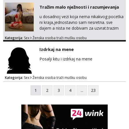
Tražim malo nježnosti i razumjevanja
u dosadnoj vezi koja nema nikakvog pocetka
ni kraja,jednostavno sam nesretna. sve
dajem a nista ne dobivam za uzvrat.trazim
muskarca koji ce zadovoljiti moje potrebe,ne
Kategorija:
Sex
Ženska osoba traži mušku osobu
trazim puno samo malo njeznosti i
razumjevanja. volim njezan seks i njezne
Izdrkaj na mene
poljupce po tijelu koji me jako
pale,obozavam kad muskarac preuzme
Posalji kitu i izdrkaj na mene
kontrolu . javi se :) Klikni na link ispod i nadji
me tamo, cekam te!
Kategorija:
Sex
Ženska osoba traži mušku osobu
1
2
3
4
...
23