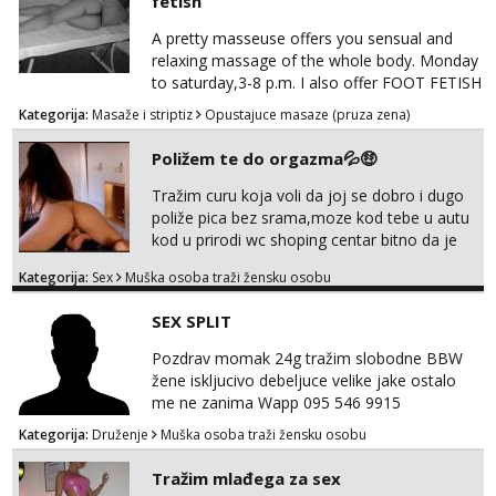
fetish
A pretty masseuse offers you sensual and
relaxing massage of the whole body. Monday
to saturday,3-8 p.m. I also offer FOOT FETISH
for lovers of beautiful feets👣👠👡👢 Calls
Kategorija:
Masaže i striptiz
Opustajuce masaze (pruza zena)
only,no messages! *NO SEX *PRIORITY IS
GIVEN TO REGULAR CLIENTS
Poližem te do orgazma💦🤑
Tražim curu koja voli da joj se dobro i dugo
poliže pica bez srama,moze kod tebe u autu
kod u prirodi wc shoping centar bitno da je
uzbudljivo i da si full diskretna i napaljena💦
Kategorija:
Sex
Muška osoba traži žensku osobu
jer nisam solo. Zgodan sam i diskretan,sliku
šaljem na wapp telegram..178 78kg.,javi se
SEX SPLIT
za brz dogovor Kontakt 0958759047
Pozdrav momak 24g tražim slobodne BBW
žene iskljucivo debeljuce velike jake ostalo
me ne zanima Wapp 095 546 9915
Kategorija:
Druženje
Muška osoba traži žensku osobu
Tražim mlađega za sex