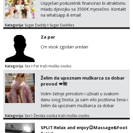
Uspješan poduzetnik financirao bi atraktivnu
mladu djevojku sa 3500€ mjesečno. Kontakt
na whatsapp ili email
Kategorija:
Sugar Daddy
Sugar Daddies
Za par
Crn visok zgodan uredan
Kategorija:
Sex
Par traži mušku osobu
Želim da upoznam muškarca za dobar
provod 💋🌺
Volim šetnje prirodom i uživati u svakom
danu svog života. Ja sam vrlo pozitivna žena i
želim da upoznam muškarca za dobar
provod, naravno može i nešto više.💋🌺 Klikni
Kategorija:
Sex
Ženska osoba traži mušku osobu
na link ispod i nadji me tamo, cekam te!
SPLIT:Relax and enjoy😉Massage&Foot