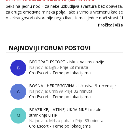
Seks na jednu noć – za neke uzbudljiva avantura bez obaveza,
za druge emotivna minska polja. Iako živimo u vremenu kad se
o seksu govori otvorenije nego ikad, tema „jedne noći strasti“ i
dalje izaziva burne rasprave. Što zapravo misle žene, a što
Pročitaj više
muškarci? Jesu...
NAJNOVIJI FORUM POSTOVI
BEOGRAD ESCORT - Iskustva i recenzije
Najnovija: Bg95
Prije 28 minuta
B
Cro Escort - Teme po lokacijama
BOSNA I HERCEGOVINA - Iskustva & recenzije
Najnovija: Crni999
Prije 32 minuta
C
Cro Escort - Teme po lokacijama
BRAZILKE, LATINE, UKRAINKE i ostale
strankinje u HR
M
Najnovija: Mrtvo puhalo
Prije 35 minuta
Cro Escort - Teme po lokacijama