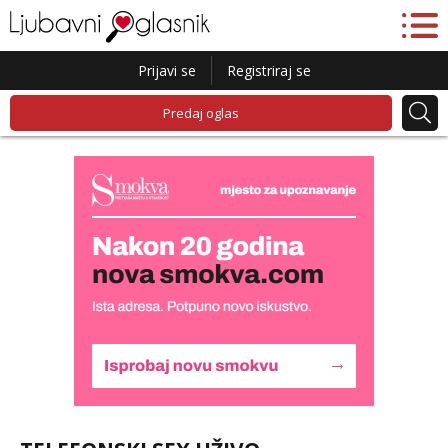
Prijavi se
Registriraj se
Predaj oglas
Lucija
Razgovaram :)
Tel:
064/677-677
- Kod: #136
tel:0,93€ - mob:1,12€ min