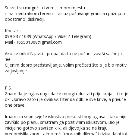
Čekam tvoj poziv!
Susreti su mogući u tvom ili mom mjestu
Tel:
064/677-677
- Kod: #135
ili na “neutralnom terenu” - ali uz poštivanje granica i pažnju o
tel:0,93€ - mob:1,12€ min
obostranoj diskreciji.
Anita
Kontakt:
Čekam tvoj poziv!
099 837 1039 (WhatsApp / Viber / Telegram)
Mail - r65501308@gmail.com
Tel:
064/677-677
- Kod: #87
tel:0,93€ - mob:1,12€ min
Ako se odlučiš javiti - probaj da to ne počne i završi sa 'hej' ili
Zara
'ee'.
Čekam tvoj poziv!
Cijenim dobro predstavljanje, volim pročitati što ti je bio motiv
za javljanje.
Tel:
064/677-677
- Kod: #123
tel:0,93€ - mob:1,12€ min
P.S.
Anđela
Znam da je oglas dug i da će mnogi odustati prije kraja – i to je
Čekam tvoj poziv!
ok. Upravo zato i je ovakav: filter da odbije sve krive, a privuče
one prave.
Tel:
064/677-677
- Kod: #142
tel:0,93€ - mob:1,12€ min
Imam iza sebe svježe iskustvo preko sličnog oglasa – iako nije
Mira
završilo po planu, smatram ga pozitivnim iskustvom. Bio je
Čekam tvoj poziv!
inicijalno gotovo savršen klik, ali djevojka se na kraju
predomislila zbog... ajmo reći “moralnih dilema” i rizika da bi joj