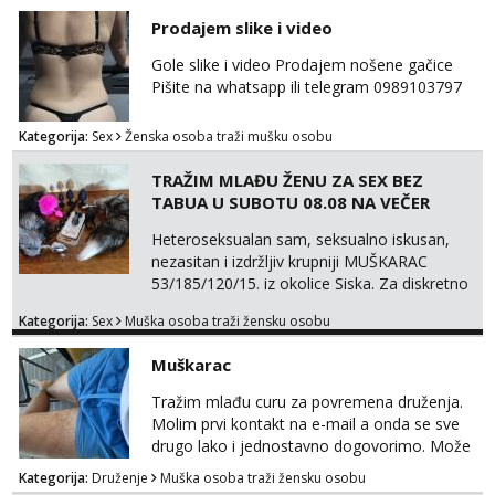
Prodajem slike i video
Gole slike i video Prodajem nošene gačice
Pišite na whatsapp ili telegram 0989103797
Kategorija:
Sex
Ženska osoba traži mušku osobu
TRAŽIM MLAĐU ŽENU ZA SEX BEZ
TABUA U SUBOTU 08.08 NA VEČER
Heteroseksualan sam, seksualno iskusan,
nezasitan i izdržljiv krupniji MUŠKARAC
53/185/120/15. iz okolice Siska. Za diskretno
seksualno druženje U SUBOTU 08.08 NA
Kategorija:
Sex
Muška osoba traži žensku osobu
VEČER u ZAGREBU tražim MLAĐU ŽENU bez
obzira na vjeru, nacionalnost, bračni status i
Muškarac
udaljenost konkretno zainteresiranu za SEKS
bez TABUA i KONDOMA upotpunjen SEKS
Tražim mlađu curu za povremena druženja.
IGRAČKAMA od vibratora i umjetnih dilda do
Molim prvi kontakt na e-mail a onda se sve
analnih čepova raznih vel...
drugo lako i jednostavno dogovorimo. Može
sve u krugu od 100 km oko Zagreba
Kategorija:
Druženje
Muška osoba traži žensku osobu