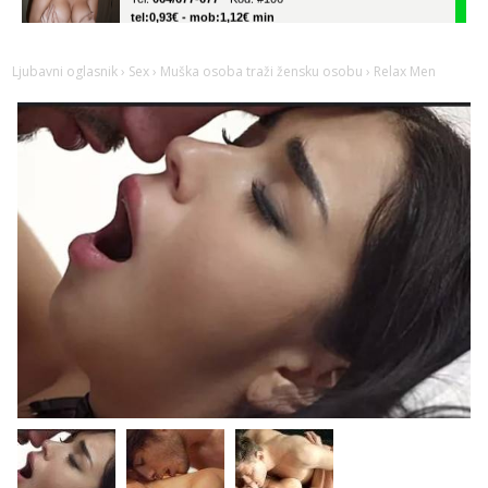
Vanesa
Čekam tvoj poziv!
Ljubavni oglasnik
›
Sex
›
Muška osoba traži žensku osobu
› Relax Men
Tel:
064/677-677
- Kod: #74
tel:0,93€ - mob:1,12€ min
Žana
Čekam tvoj poziv!
Tel:
064/677-677
- Kod: #135
tel:0,93€ - mob:1,12€ min
Anita
Čekam tvoj poziv!
Tel:
064/677-677
- Kod: #87
tel:0,93€ - mob:1,12€ min
Zara
Čekam tvoj poziv!
Tel:
064/677-677
- Kod: #123
tel:0,93€ - mob:1,12€ min