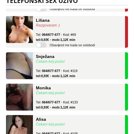
TELEFONSKI SEX UŽIVO
Obavijesti me kada se oslobodi
Liliana
Razgovaram :)
Tel:
064/677-677
- Kod: #69
tel:0,93€ - mob:1,12€ min
Obavijesti me kada se oslobodi
Snježana
Čekam tvoj poziv!
Tel:
064/677-677
- Kod: #119
tel:0,93€ - mob:1,12€ min
Monika
Čekam tvoj poziv!
Tel:
064/677-677
- Kod: #133
tel:0,93€ - mob:1,12€ min
Alisa
Čekam tvoj poziv!
Tel:
064/677-677
- Kod: #106
tel:0,93€ - mob:1,12€ min