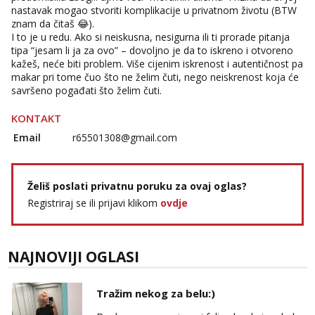
Tel:
064/677-677
- Kod: #72
nastavak mogao stvoriti komplikacije u privatnom životu (BTW
tel:0,93€ - mob:1,12€ min
znam da čitaš 😂).
I to je u redu. Ako si neiskusna, nesigurna ili ti prorade pitanja
tipa “jesam li ja za ovo” – dovoljno je da to iskreno i otvoreno
kažeš, neće biti problem. Više cijenim iskrenost i autentičnost pa
makar pri tome čuo što ne želim čuti, nego neiskrenost koja će
savršeno pogađati što želim čuti.
KONTAKT
Email
r65501308@gmail.com
Želiš poslati privatnu poruku za ovaj oglas?
Registriraj se ili prijavi klikom
ovdje
NAJNOVIJI OGLASI
Tražim nekog za belu:)