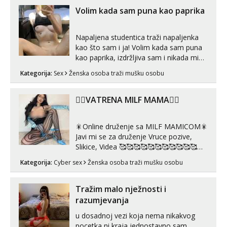
Volim kada sam puna kao paprika
Napaljena studentica traži napaljenka
kao što sam i ja! Volim kada sam puna
kao paprika, izdržljiva sam i nikada mi
nije dosta seksa. Volim grubi seks i više
Kategorija:
Sex
Ženska osoba traži mušku osobu
puta dnevno bilo kad i bilo gdje zato se
javi što prije da me isprobaš Klikni na
link ispod i nadji me tamo, cekam te!
❤️‍🔥VATRENA MILF MAMA❤️‍🔥
🎇Online druženje sa MILF MAMICOM🎇
Javi mi se za druženje Vruce pozive,
Slikice, Videa 🥰🥰🥰🥰🥰🥰🥰🥰🥰🥰🥰🥰
🥰 Solo ili sa partnerom ili kolegicama
Kategorija:
Cyber sex
Ženska osoba traži mušku osobu
Javi mi se porukom WhatsApp ili
Telegram WhatsApp 👉+385919977166
Telegram 👉@enafriedrichkis 🤬NE
Tražim malo nježnosti i
RADIM SASTANKE I DRUZENJA UZIVO
razumjevanja
🤬...
u dosadnoj vezi koja nema nikakvog
pocetka ni kraja,jednostavno sam