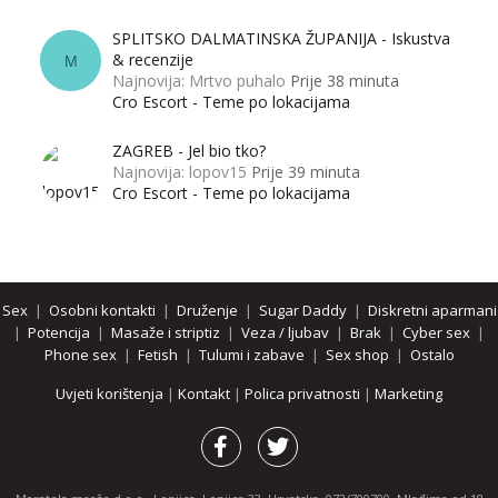
SPLITSKO DALMATINSKA ŽUPANIJA - Iskustva
& recenzije
M
Najnovija: Mrtvo puhalo
Prije 38 minuta
Cro Escort - Teme po lokacijama
ZAGREB - Jel bio tko?
Najnovija: lopov15
Prije 39 minuta
Cro Escort - Teme po lokacijama
Sex
|
Osobni kontakti
|
Druženje
|
Sugar Daddy
|
Diskretni aparmani
|
Potencija
|
Masaže i striptiz
|
Veza / ljubav
|
Brak
|
Cyber sex
|
Phone sex
|
Fetish
|
Tulumi i zabave
|
Sex shop
|
Ostalo
Uvjeti korištenja
|
Kontakt
|
Polica privatnosti
|
Marketing