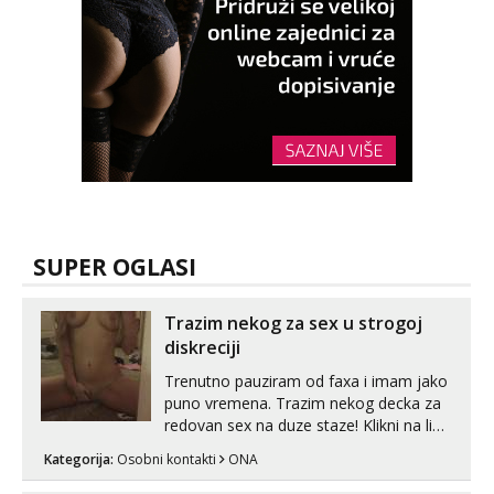
SUPER OGLASI
Trazim nekog za sex u strogoj
diskreciji
Trenutno pauziram od faxa i imam jako
puno vremena. Trazim nekog decka za
redovan sex na duze staze! Klikni na link
ispod i nadji me tamo, cekam te!
Kategorija:
Osobni kontakti
ONA