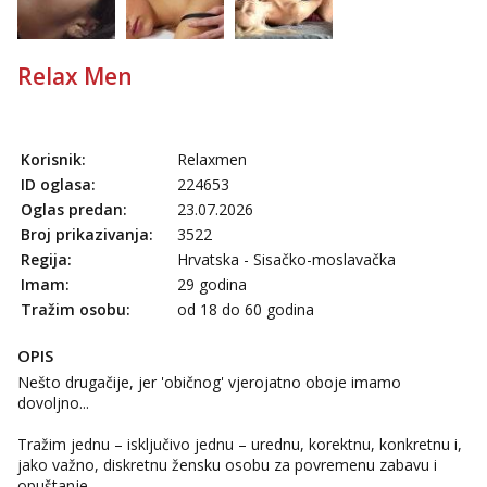
Anđela
Čekam tvoj poziv!
Tel:
064/677-677
- Kod: #142
Relax Men
tel:0,93€ - mob:1,12€ min
Mira
Čekam tvoj poziv!
Korisnik:
Relaxmen
Tel:
064/677-677
- Kod: #72
ID oglasa:
224653
tel:0,93€ - mob:1,12€ min
Oglas predan:
23.07.2026
Broj prikazivanja:
3522
Lucija
Razgovaram :)
Regija:
Hrvatska - Sisačko-moslavačka
Imam:
29 godina
Tel:
064/677-677
- Kod: #136
Tražim osobu:
od 18 do 60 godina
tel:0,93€ - mob:1,12€ min
Obavijesti me kada se oslobodi
OPIS
Liliana
Nešto drugačije, jer 'običnog' vjerojatno oboje imamo
Razgovaram :)
dovoljno...
Tel:
064/677-677
- Kod: #69
tel:0,93€ - mob:1,12€ min
Tražim jednu – isključivo jednu – urednu, korektnu, konkretnu i,
Obavijesti me kada se oslobodi
jako važno, diskretnu žensku osobu za povremenu zabavu i
opuštanje.