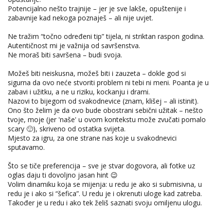
Snježana
Potencijalno nešto trajnije – jer je sve lakše, opuštenije i
Čekam tvoj poziv!
zabavnije kad nekoga poznaješ – ali nije uvjet.
Tel:
064/677-677
- Kod: #119
Ne tražim “točno određeni tip” tijela, ni striktan raspon godina.
tel:0,93€ - mob:1,12€ min
Autentičnost mi je važnija od savršenstva.
Ne moraš biti savršena – budi svoja.
Monika
Čekam tvoj poziv!
Možeš biti neiskusna, možeš biti i zauzeta – dokle god si
Tel:
064/677-677
- Kod: #133
sigurna da ovo neće stvoriti problem ni tebi ni meni. Poanta je u
tel:0,93€ - mob:1,12€ min
zabavi i užitku, a ne u riziku, kockanju i drami.
Nazovi to bijegom od svakodnevice (znam, klišej – ali istinit).
Alisa
Ono što želim je da ovo bude obostrani sebični užitak – nešto
Čekam tvoj poziv!
tvoje, moje (jer 'naše' u ovom kontekstu može zvučati pomalo
scary 🙂), skriveno od ostatka svijeta.
Tel:
064/677-677
- Kod: #106
Mjesto za igru, za one strane nas koje u svakodnevici
tel:0,93€ - mob:1,12€ min
sputavamo.
Vanesa
Što se tiče preferencija – sve je stvar dogovora, ali fotke uz
Čekam tvoj poziv!
oglas daju ti dovoljno jasan hint 😉
Tel:
064/677-677
- Kod: #74
Volim dinamiku koja se mijenja: u redu je ako si submisivna, u
tel:0,93€ - mob:1,12€ min
redu je i ako si “šefica”. U redu je i okrenuti uloge kad zatreba.
Također je u redu i ako tek želiš saznati svoju omiljenu ulogu.
Žana