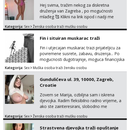
Hej svima, tražim nekog za diskretna
druženja van Zagreba , po mogućnosti
mlađeg 🥰 Klikni na link ispod i nadji me
tamo, cekam te!
Kategorija:
Sex
Ženska osoba traži mušku osobu
Fin i situiran muskarac traži
Fin i utjecajan muskarac trazi prijateljicu za
povremene susrete, zabavu, druzenja... Po
mogucnosti dugotrajnije, moguca financijska
potpora!
Kategorija:
Sex
Muška osoba traži žensku osobu
Gundulićeva ul. 39, 10000, Zagreb,
Croatie
Zovem se Marija, ozbiljna sam i iskrena
djevojka. Radim fleksibilno radno vrijeme, a
ako ste zainteresirani, slobodno me
kontaktirajte na moj WhatsApp
Kategorija:
Sex
Ženska osoba traži mušku osobu
broj☎️:+385 92 451 2472
Strastvena djevojka traži opuštanje