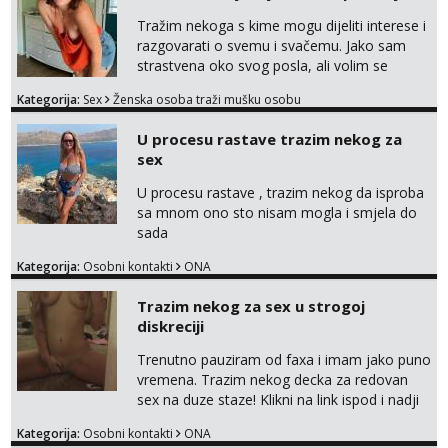
Tražim nekoga s kime mogu dijeliti interese i
razgovarati o svemu i svačemu. Jako sam
strastvena oko svog posla, ali volim se
opustiti i provesti vrijeme s prijateljima.
Kategorija:
Sex
Ženska osoba traži mušku osobu
Voljela bi naci nekoga pa da se nemoram
samo s prijateljima opustati ;) Klikni na link
U procesu rastave trazim nekog za
ispod i nadji me tamo, cekam te!
sex
U procesu rastave , trazim nekog da isproba
sa mnom ono sto nisam mogla i smjela do
sada
Kategorija:
Osobni kontakti
ONA
Trazim nekog za sex u strogoj
diskreciji
Trenutno pauziram od faxa i imam jako puno
vremena. Trazim nekog decka za redovan
sex na duze staze! Klikni na link ispod i nadji
me tamo, cekam te!
Kategorija:
Osobni kontakti
ONA