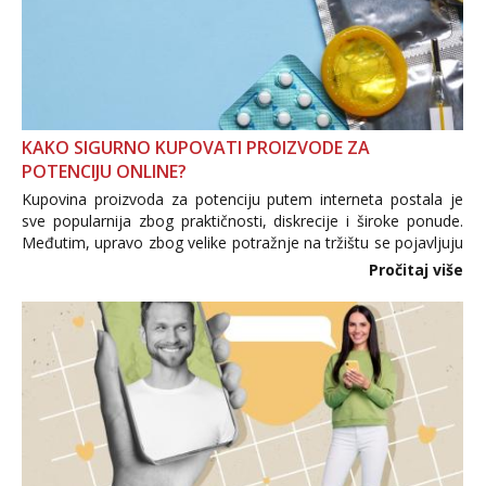
KAKO SIGURNO KUPOVATI PROIZVODE ZA
POTENCIJU ONLINE?
Kupovina proizvoda za potenciju putem interneta postala je
sve popularnija zbog praktičnosti, diskrecije i široke ponude.
Međutim, upravo zbog velike potražnje na tržištu se pojavljuju
i brojni krivotvoreni proizvodi, nepouzdane internetske
Pročitaj više
trgovine te proizvodi nepoznatog podrijetla. ...