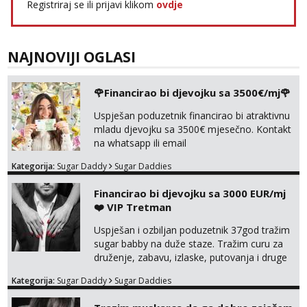
Registriraj se ili prijavi klikom
ovdje
NAJNOVIJI OGLASI
🌹Financirao bi djevojku sa 3500€/mj🌹
Uspješan poduzetnik financirao bi atraktivnu
mladu djevojku sa 3500€ mjesečno. Kontakt
na whatsapp ili email
Kategorija:
Sugar Daddy
Sugar Daddies
Financirao bi djevojku sa 3000 EUR/mj
❤️ VIP Tretman
Uspješan i ozbiljan poduzetnik 37god tražim
sugar babby na duže staze. Tražim curu za
druženje, zabavu, izlaske, putovanja i druge
lijepe stvari na obostranu korist. Ako si
Kategorija:
Sugar Daddy
Sugar Daddies
otvorena, komunikativna, zgodna i atraktivna
javi se na moj email: