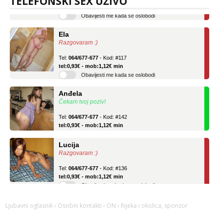
TELEFONSKI SEX UŽIVO
Obavijesti me kada se oslobodi
Ela
Razgovaram :)
Tel:
064/677-677
- Kod: #117
tel:0,93€ - mob:1,12€ min
Obavijesti me kada se oslobodi
Anđela
Čekam tvoj poziv!
Tel:
064/677-677
- Kod: #142
tel:0,93€ - mob:1,12€ min
Lucija
Razgovaram :)
Tel:
064/677-677
- Kod: #136
tel:0,93€ - mob:1,12€ min
Obavijesti me kada se oslobodi
Ela
Razgovaram :)
Ljubavni oglasnik
›
Osobni kontakti
›
ON
› Rijeka i okolica, sponzor