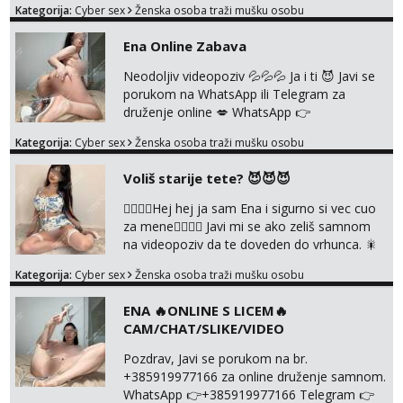
Kategorija:
Cyber sex
Ženska osoba traži mušku osobu
WhatsApp ili Telegram WhatsApp 👉
+385919977166 Telegram 👉
Ena Online Zabava
@enafriedrichkis 🤬NE RADIM SASTANKE I
DRUZENJA UZIVO🤬
Neodoljiv videopoziv 💦💦💦 Ja i ti 😈 Javi se
porukom na WhatsApp ili Telegram za
druženje online 💋 WhatsApp 👉
+385919977166 Telegram 👉
Kategorija:
Cyber sex
Ženska osoba traži mušku osobu
@enafriedrichkis NEE radimo sastnke uzivo
nalazenja itd.. +385919977166
Voliš starije tete? 😈😈😈
❤️‍🔥❤️‍🔥Hej hej ja sam Ena i sigurno si vec cuo
za mene❤️‍🔥❤️‍🔥 Javi mi se ako zeliš samnom
na videopoziv da te doveden do vrhunca. 🎇
WhatsApp 👉+385919977166 Telegram 👉
Kategorija:
Cyber sex
Ženska osoba traži mušku osobu
@enafriedrichkis Radim samo ONLINE I
NISTA UŽIVO!!!
ENA 🔥ONLINE S LICEM🔥
CAM/CHAT/SLIKE/VIDEO
Pozdrav, Javi se porukom na br.
+385919977166 za online druženje samnom.
WhatsApp 👉+385919977166 Telegram 👉