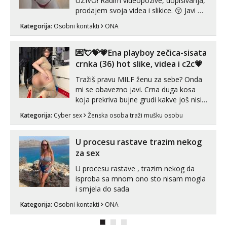
UZIVO! Radim videopozive, dopisivanja,
prodajem svoja videa i slikice. 😚 Javi mi
se porukom na Whatsupp, Viber ili
Kategorija:
Osobni kontakti
ONA
Telegram. +385 91 723 0045
💌💘💝💗Ena playboy zečica-sisata
crnka (36) hot slike, videa i c2c💗
Tražiš pravu MILF ženu za sebe? Onda
mi se obavezno javi. Crna duga kosa
koja prekriva bujne grudi kakve još nisi
vidio, čista ŠESTICA! A usne? O usnama
Kategorija:
Cyber sex
Ženska osoba traži mušku osobu
bolje da ni ne pričam. Prave pune usne
koje će ti se urezati u pamćenje, jer
vjeruj mi, takve još nisi vidio. Uvijek sam
U procesu rastave trazim nekog
spremna za ONLOINE zabavu...
za sex
U procesu rastave , trazim nekog da
isproba sa mnom ono sto nisam mogla
i smjela do sada
Kategorija:
Osobni kontakti
ONA