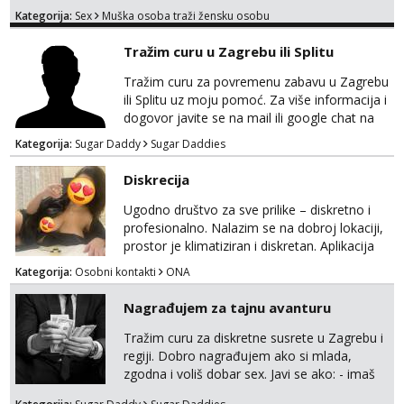
god. 180cm 105kg!!!BDSM I razno razni fetiši
Kategorija:
Sex
Muška osoba traži žensku osobu
sve stvar dogovora otvoren za sve
opcije!!!Parovi isto dobro došli!!!
Tražim curu u Zagrebu ili Splitu
Tražim curu za povremenu zabavu u Zagrebu
ili Splitu uz moju pomoć. Za više informacija i
dogovor javite se na mail ili google chat na
oneofakind999111@gmail.com
Kategorija:
Sugar Daddy
Sugar Daddies
Diskrecija
Ugodno društvo za sve prilike – diskretno i
profesionalno. Nalazim se na dobroj lokaciji,
prostor je klimatiziran i diskretan. Aplikacija
what sapp 0957660399.
Kategorija:
Osobni kontakti
ONA
Nagrađujem za tajnu avanturu
Tražim curu za diskretne susrete u Zagrebu i
regiji. Dobro nagrađujem ako si mlada,
zgodna i voliš dobar sex. Javi se ako: - imaš
do 25 godina - imaš do 65 kg - imaš dugu