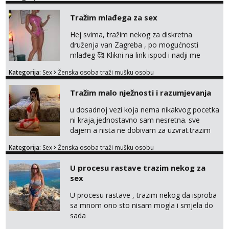
Tražim mlađega za sex
Hej svima, tražim nekog za diskretna
druženja van Zagreba , po mogućnosti
mlađeg 🥰 Klikni na link ispod i nadji me
tamo, cekam te!
Kategorija:
Sex
Ženska osoba traži mušku osobu
Tražim malo nježnosti i razumjevanja
u dosadnoj vezi koja nema nikakvog pocetka
ni kraja,jednostavno sam nesretna. sve
dajem a nista ne dobivam za uzvrat.trazim
muskarca koji ce zadovoljiti moje potrebe,ne
Kategorija:
Sex
Ženska osoba traži mušku osobu
trazim puno samo malo njeznosti i
razumjevanja. volim njezan seks i njezne
U procesu rastave trazim nekog za
poljupce po tijelu koji me jako
sex
pale,obozavam kad muskarac preuzme
kontrolu . javi se :) Klikni na link ispod i nadji
U procesu rastave , trazim nekog da isproba
me tamo, cekam te!
sa mnom ono sto nisam mogla i smjela do
sada