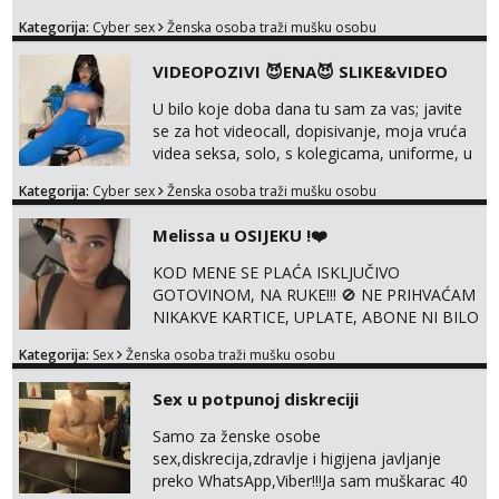
@enafriedrichkis Radim videopozive s licem,
Kategorija:
Cyber sex
Ženska osoba traži mušku osobu
solo i s partnerom, kolegicama
(Tina&Natali), razne kombinacije halteri,
VIDEOPOZIVI 😈ENA😈 SLIKE&VIDEO
haljine, štikle, samostojeće itd. Nudim
svakakva videa seksa, pušenje, razne
U bilo koje doba dana tu sam za vas; javite
lokacije, suradnje s kolegicama, fetiši..
se za hot videocall, dopisivanje, moja vruća
Dopisivanje i slike također radim. NIŠTA UŽI...
videa seksa, solo, s kolegicama, uniforme, u
autu itd, te za gole slikice 💋 WhatsApp 👉
Kategorija:
Cyber sex
Ženska osoba traži mušku osobu
+385919977166 Telegram 👉
@enafriedrichkis ISKLJUČIVO ONLINE, NIŠTA
Melissa u OSIJEKU !❤️
UŽIVO
KOD MENE SE PLAĆA ISKLJUČIVO
GOTOVINOM, NA RUKE!!! 🚫 NE PRIHVAĆAM
NIKAKVE KARTICE, UPLATE, ABONE NI BILO
KAKVE DRUGE OBLIKE PLAĆANJA – 💵
Kategorija:
Sex
Ženska osoba traži mušku osobu
SAMO GOTOVINA!!! Moje fotografije su
100% moje, bez laži i igara. Nemam vremena
Sex u potpunoj diskreciji
za dopisivanja Za dogovor mi piši direktno na
WhatsApp – ako znaš što želiš, bit će ti
Samo za ženske osobe
nagrađeno.
sex,diskrecija,zdravlje i higijena javljanje
preko WhatsApp,Viber!!!Ja sam muškarac 40