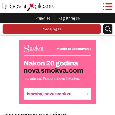
Prijavi se
Registriraj se
Predaj oglas
Lucija
Razgovaram :)
Tel:
064/677-677
- Kod: #136
tel:0,93€ - mob:1,12€ min