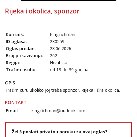
Rijeka i okolica, sponzor
Korisnik:
King.richman
ID oglasa:
230559
Oglas predan:
28.06.2026
Broj prikazivanja:
262
Regija:
Hrvatska
Tražim osobu:
od 18 do 39 godina
OPIS
Tražim curu ukoliko joj treba sponzor. Rijeka i šira okolica.
KONTAKT
Email
king.richman@outlook.com
Želiš poslati privatnu poruku za ovaj oglas?