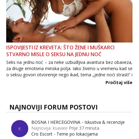
ISPOVIJESTI IZ KREVETA: ŠTO ŽENE I MUŠKARCI
STVARNO MISLE O SEKSU NA JEDNU NOĆ
Seks na jednu noć – za neke uzbudljiva avantura bez obaveza,
za druge emotivna minska polja. Iako živimo u vremenu kad se
o seksu govori otvorenije nego ikad, tema „jedne noći strasti“ i
dalje izaziva burne rasprave. Što zapravo misle žene, a što
Pročitaj više
muškarci? Jesu...
NAJNOVIJI FORUM POSTOVI
BOSNA I HERCEGOVINA - Iskustva & recenzije
Najnovija: ksaviee
Prije 37 minuta
K
Cro Escort - Teme po lokacijama