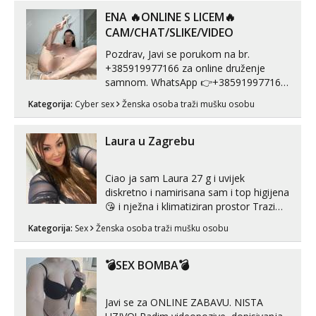
ENA 🔥ONLINE S LICEM🔥
CAM/CHAT/SLIKE/VIDEO
Pozdrav, Javi se porukom na br.
+385919977166 za online druženje
samnom. WhatsApp 👉+385919977166
Telegram 👉@enafriedrichkis Radim
Kategorija:
Cyber sex
Ženska osoba traži mušku osobu
videopozive s licem, solo i s partnerom,
kolegicama (Tina&Natali), razne
kombinacije halteri, haljine, štikle,
Laura u Zagrebu
samostojeće itd. Nudim svakakva videa
seksa, puš...
Ciao ja sam Laura 27 g i uvijek
diskretno i namirisana sam i top higijena
😘 i nježna i klimatiziran prostor Trazim
sex za nagradu Radim klasican sex
Kategorija:
Sex
Ženska osoba traži mušku osobu
Pusenje i gutanje sperme Erotsko rublje
imam uvijek Lizati me mozes i ljubiti po
tijelu Iskljucivo neradim analni !!! I
💣SEX BOMBA💣
neljubim se Wha...
Javi se za ONLINE ZABAVU. NISTA