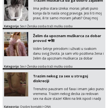
Trazim muskarca da ga dobro zajašem
markodalic37@gmail.com
Ima jedna stara izreka: moras jahati puno
konja da bi nasla onog pravoga. Jesi li ti moj
pravi, ili te samo moram jahati? Onaj moj
bivsi je bio samo konj hahahahah Klikni niže
Kategorija:
Sex
Ženska osoba traži mušku osobu
na sexdater link i javi mi se tamo....
Želim da upoznam muškarca za dobar
provod 💋🌺
Volim šetnje prirodom i uživati u svakom
danu svog života. Ja sam vrlo pozitivna žena i
želim da upoznam muškarca za dobar
provod, naravno može i nešto više.💋🌺 Klikni
Kategorija:
Sex
Ženska osoba traži mušku osobu
na link ispod i nadji me tamo, cekam te!
Trazim nekog za sex u strogoj
diskreciji
Trenutno pauziram od faxa i imam jako puno
vremena. Trazim nekog decka za redovan
sex na duze staze! Klikni na link ispod i nadji
me tamo, cekam te!
Kategorija:
Osobni kontakti
ONA