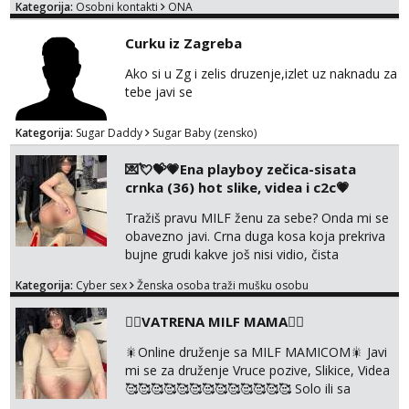
Kategorija:
Osobni kontakti
ONA
Curku iz Zagreba
Ako si u Zg i zelis druzenje,izlet uz naknadu za
tebe javi se
Kategorija:
Sugar Daddy
Sugar Baby (zensko)
💌💘💝💗Ena playboy zečica-sisata
crnka (36) hot slike, videa i c2c💗
Tražiš pravu MILF ženu za sebe? Onda mi se
obavezno javi. Crna duga kosa koja prekriva
bujne grudi kakve još nisi vidio, čista
ŠESTICA! A usne? O usnama bolje da ni ne
Kategorija:
Cyber sex
Ženska osoba traži mušku osobu
pričam. Prave pune usne koje će ti se urezati
u pamćenje, jer vjeruj mi, takve još nisi vidio.
❤️‍🔥VATRENA MILF MAMA❤️‍🔥
Uvijek sam spremna za ONLOINE zabavu.
Volim vruće u porukama uz pokoju fotku.
🎇Online druženje sa MILF MAMICOM🎇 Javi
Radim slikice i videa po tvojoj želji te imam
mi se za druženje Vruce pozive, Slikice, Videa
raznih mater...
🥰🥰🥰🥰🥰🥰🥰🥰🥰🥰🥰🥰🥰 Solo ili sa
partnerom ili kolegicama Javi mi se porukom