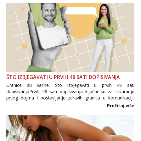
ŠTO IZBJEGAVATI U PRVIH 48 SATI DOPISIVANJA
Granice su važne: Što izbjegavati u prvih 48 sati
dopisivanjaPrvih 48 sati dopisivanja ključni su za stvaranje
prvog dojma i postavljanje zdravih granica u komunikaciji.
Važno je izbjeći prebrzo otkrivanje osobnih ili intimnih
Pročitaj više
informacija, jer nepoznata osoba još nije zaslužila to
povjerenje. Takođe...