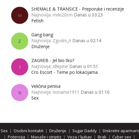
SHEMALE & TRANSICE - Preporuke i recenzije
Najnovija: mrki20cm
Danas u 03:23
M
Fetish
Gang bang
Najnovija: Zgodni_ri
Danas u 02:14
Z
Druženje
ZAGREB - Jel bio tko?
Najnovija: idlepine
Danas u 01:51
I
Cro Escort - Teme po lokacijama
Veličina penisa
Najnovija: noname1911
Danas u 01:10
N
Sex
Sex
|
Osobni kontakti
|
Druženje
|
Sugar Daddy
|
Diskretni aparmani
|
Potencija
|
Masaže i striptiz
|
Veza / ljubav
|
Brak
|
Cyber sex
|