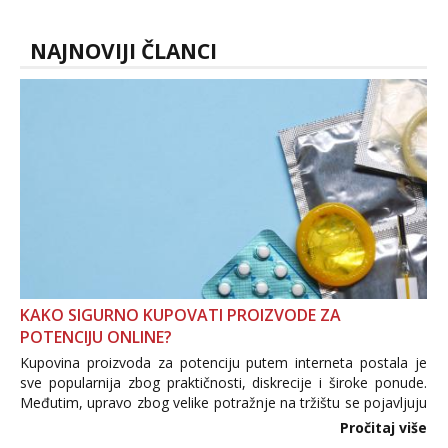
NAJNOVIJI ČLANCI
KAKO SIGURNO KUPOVATI PROIZVODE ZA
POTENCIJU ONLINE?
Kupovina proizvoda za potenciju putem interneta postala je
sve popularnija zbog praktičnosti, diskrecije i široke ponude.
Međutim, upravo zbog velike potražnje na tržištu se pojavljuju
i brojni krivotvoreni proizvodi, nepouzdane internetske
Pročitaj više
trgovine te proizvodi nepoznatog podrijetla. ...