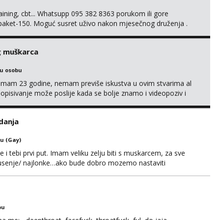
training, cbt... Whatsupp 095 382 8363 porukom ili gore
 paket-150. Moguć susret uživo nakon mjesečnog druženja .
lijenti su mi znali reći da im netko šalje moje fotke/videa ili
s za dominaciju je isključvo ov...
g muškarca
ku osobu
,imam 23 godine, nemam previše iskustva u ovim stvarima al
opisivanje može poslije kada se bolje znamo i videopoziv i
c. Idealno ne nešto jednokratno već dogovoreno i na dulje
it ću se da budeš zadovoljan i da imaš nekog za svakodn...
danja
u (Gay)
e i tebi prvi put. Imam veliku zelju biti s muskarcem, za sve
/pusenje/ najlonke…ako bude dobro mozemo nastaviti
ju,sto bude u sobi tamo i ostaje. Jace sam grade 180cm
remenu ja rjesavam apartman/hotel. Odgovara mi cijela
bu