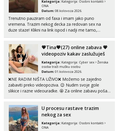
Kategorija:
Kategorija:
Osobni kontakti
Čekam tvoj poziv!
ONA
Datum:
08.kolovoza 2026.
Tel:
064/677-677
- Kod: #74
tel:0,93€ - mob:1,12€ min
Trenutno pauziram od faxa i imam jako puno
vremena. Trazim nekog decka za redovan sex na
Ivančica
duze staze! Klikni na link ispod i nadji me tamo,
Čekam tvoj poziv!
cekam te!
Tel:
064/677-677
- Kod: #108
💗Tina💗(27) online zabava 💗
tel:0,93€ - mob:1,12€ min
videopoziv kakav zaslužuješ
Zara
Kategorija:
Kategorija:
Cyber sex
Ženska
Čekam tvoj poziv!
osoba traži mušku osobu
Datum:
01.kolovoza 2026.
Tel:
064/677-677
- Kod: #123
❌NE RADIM NIŠTA UŽIVO❌ Možemo se zajedno
tel:0,93€ - mob:1,12€ min
zabaviti preko videopoziva. 😉 Nudim svoje gole
Anđela
slikice i razne videouradke. 🤩 Za online zabavu pošalji
Čekam tvoj poziv!
poruku na Whatsapp, Telegram ili Viber. 😎 +385 91
912 3322 Za provjeru moje autentičnosti možeš me
Tel:
064/677-677
- Kod: #142
U procesu rastave trazim
vidjeti na videopozivu. 😉 S vama sam vec 5 ...
tel:0,93€ - mob:1,12€ min
nekog za sex
Kategorija:
Kategorija:
Osobni kontakti
ONA