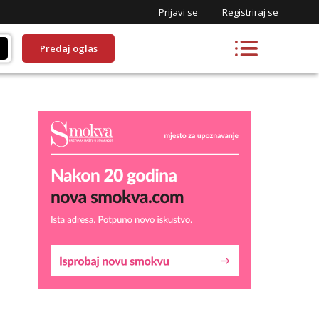
Prijavi se
Registriraj se
Predaj oglas
Kristina
Razgovaram :)