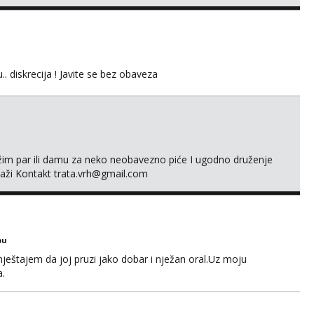
 uvijek imam neradim analno i pitanja ako radim bez odma
ginal ✌️😊ali neki vec me poznaju waccap...
.. diskrecija ! Javite se bez obaveza
ažim par ili damu za neko neobavezno piće I ugodno druženje
laži Kontakt trata.vrh@gmail.com
bu
ještajem da joj pruzi jako dobar i nježan oral.Uz moju
a.