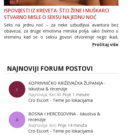
ISPOVIJESTI IZ KREVETA: ŠTO ŽENE I MUŠKARCI
STVARNO MISLE O SEKSU NA JEDNU NOĆ
Seks na jednu noć – za neke uzbudljiva avantura bez
obaveza, za druge emotivna minska polja. Iako živimo u
vremenu kad se o seksu govori otvorenije nego ikad,
tema „jedne noći strasti“ i dalje izaziva burne rasprave. Što
Pročitaj više
zapravo misle žene, a što muškarci? Jesu...
NAJNOVIJI FORUM POSTOVI
KOPRIVNIČKO KRIŽEVAČKA ŽUPANIJA -
Iskustva & recenzije
K
Najnovija: Kec40
Prije 1 minute
Cro Escort - Teme po lokacijama
BOSNA I HERCEGOVINA - Iskustva &
recenzije
A
Najnovija: Arci
Prije 14 minuta
Cro Escort - Teme po lokacijama