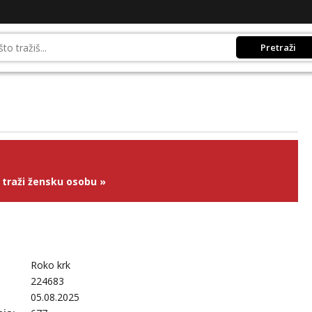
Pretraži
traži žensku osobu
»
Roko krk
224683
05.08.2025