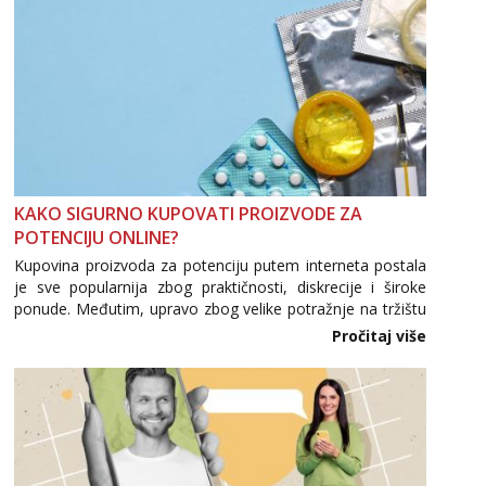
KAKO SIGURNO KUPOVATI PROIZVODE ZA
POTENCIJU ONLINE?
Kupovina proizvoda za potenciju putem interneta postala
je sve popularnija zbog praktičnosti, diskrecije i široke
ponude. Međutim, upravo zbog velike potražnje na tržištu
se pojavljuju i brojni krivotvoreni proizvodi, nepouzdane
Pročitaj više
internetske trgovine te proizvodi nepoznatog podrijetla. ...