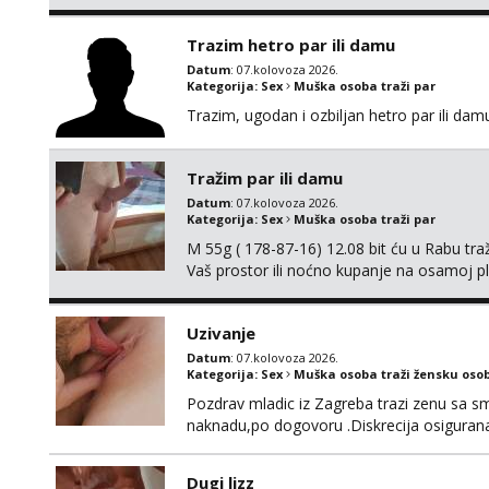
pusenje bez dirkanje i lizanje sexy rublje
ignoriram radim samo sa svojim slikama ori
Trazim hetro par ili damu
Datum
: 07.kolovoza 2026.
Kategorija:
Sex
Muška osoba traži par
Trazim, ugodan i ozbiljan hetro par ili damu
Tražim par ili damu
Datum
: 07.kolovoza 2026.
Kategorija:
Sex
Muška osoba traži par
M 55g ( 178-87-16) 12.08 bit ću u Rabu tr
Vaš prostor ili noćno kupanje na osamoj p
Uzivanje
Datum
: 07.kolovoza 2026.
Kategorija:
Sex
Muška osoba traži žensku oso
Pozdrav mladic iz Zagreba trazi zenu sa sm
naknadu,po dogovoru .Diskrecija osiguran
Dugi lizz