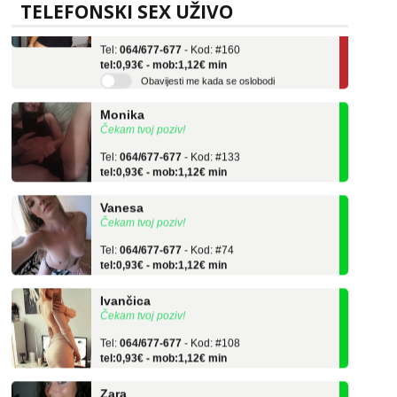
Učiteljica iz predgrađa traži...
TELEFONSKI SEX UŽIVO
Tel:
064/677-677
- Kod: #160
tel:0,93€ - mob:1,12€ min
Obavijesti me kada se oslobodi
Monika
Čekam tvoj poziv!
Tel:
064/677-677
- Kod: #133
tel:0,93€ - mob:1,12€ min
Vanesa
Čekam tvoj poziv!
Tel:
064/677-677
- Kod: #74
tel:0,93€ - mob:1,12€ min
Ivančica
Čekam tvoj poziv!
Tel:
064/677-677
- Kod: #108
tel:0,93€ - mob:1,12€ min
Zara
Čekam tvoj poziv!