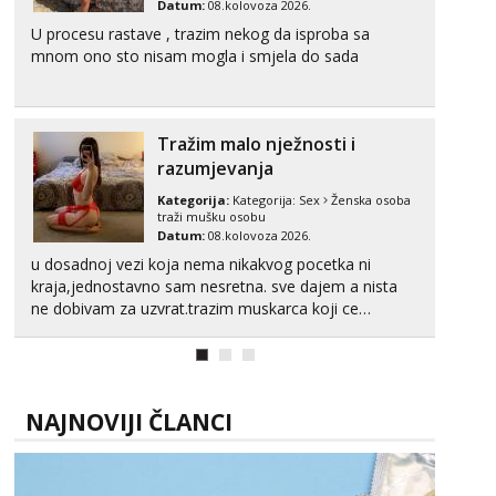
Datum:
08.kolovoza 2026.
U procesu rastave , trazim nekog da isproba sa
mnom ono sto nisam mogla i smjela do sada
Tražim malo nježnosti i
razumjevanja
Kategorija:
Kategorija:
Sex
Ženska osoba
traži mušku osobu
Datum:
08.kolovoza 2026.
u dosadnoj vezi koja nema nikakvog pocetka ni
kraja,jednostavno sam nesretna. sve dajem a nista
ne dobivam za uzvrat.trazim muskarca koji ce
zadovoljiti moje potrebe,ne trazim puno samo malo
njeznosti i razumjevanja. volim njezan seks i njezne
poljupce po tijelu koji me jako pale,obozavam kad
muskar...
NAJNOVIJI ČLANCI