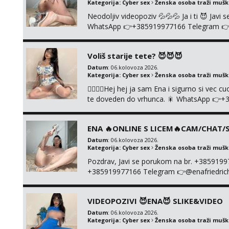
Kategorija:
Cyber sex
Ženska osoba traži muš
Neodoljiv videopoziv 💦💦💦 Ja i ti 😈 Jav
WhatsApp 👉+385919977166 Telegram 👉@en
+385919977166
Voliš starije tete? 😈😈😈
Datum
: 06.kolovoza 2026.
Kategorija:
Cyber sex
Ženska osoba traži muš
❤️‍🔥❤️‍🔥Hej hej ja sam Ena i sigurno si vec 
te doveden do vrhunca. 🎇 WhatsApp 👉+
ONLINE I NISTA UŽIVO!!!
ENA 🔥ONLINE S LICEM🔥CAM/CHAT/S
Datum
: 06.kolovoza 2026.
Kategorija:
Cyber sex
Ženska osoba traži muš
Pozdrav, Javi se porukom na br. +385919
+385919977166 Telegram 👉@enafriedrichki
kolegicama (Tina&Natali), razne kombinacij
videa seksa, pušenje, razne lokacije, suradn
VIDEOPOZIVI 😈ENA😈 SLIKE&VIDEO
NIŠTA UŽI...
Datum
: 06.kolovoza 2026.
Kategorija:
Cyber sex
Ženska osoba traži muš