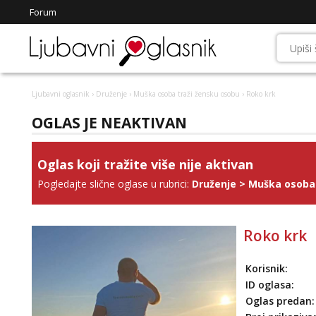
Forum
Ljubavni oglasnik
›
Druženje
›
Muška osoba traži žensku osobu
› Roko krk
OGLAS JE NEAKTIVAN
Oglas koji tražite više nije aktivan
Pogledajte slične oglase u rubrici:
Druženje
>
Muška osoba 
Roko krk
Korisnik:
ID oglasa:
Oglas predan: