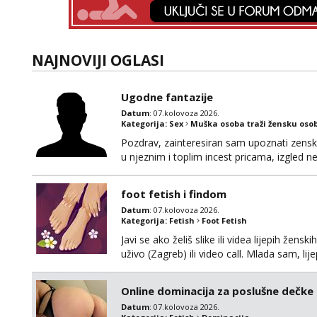
NAJNOVIJI OGLASI
Ugodne fantazije
Datum
: 07.kolovoza 2026.
Kategorija:
Sex
Muška osoba traži žensku oso
Pozdrav, zainteresiran sam upoznati zensku 
u njeznim i toplim incest pricama, izgled neb
na mail, viber, wapp ili zovite. Samo ozbiljn
foot fetish i findom
Datum
: 07.kolovoza 2026.
Kategorija:
Fetish
Foot Fetish
Javi se ako želiš slike ili videa lijepih žens
uživo (Zagreb) ili video call. Mlada sam, l
Molim samo ozbiljni, spremni na dugoročnu 
Također me zanima i findom Javite se sa 
Online dominacija za poslušne dečke
Datum
: 07.kolovoza 2026.