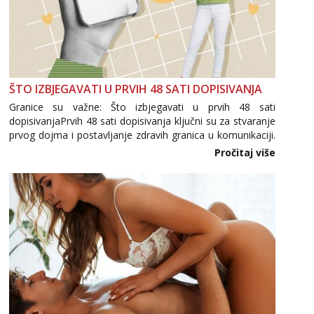
ŠTO IZBJEGAVATI U PRVIH 48 SATI DOPISIVANJA
Granice su važne: Što izbjegavati u prvih 48 sati
dopisivanjaPrvih 48 sati dopisivanja ključni su za stvaranje
prvog dojma i postavljanje zdravih granica u komunikaciji.
Važno je izbjeći prebrzo otkrivanje osobnih ili intimnih
Pročitaj više
informacija, jer nepoznata osoba još nije zaslužila to
povjerenje. Takođe...