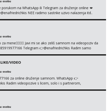
ku osobu
i se porukom na WhatsApp ili Telegram za druženje online 💋
afriedrichkis NEE radimo sastnke uzivo nalazenja itd..
ku osobu
cuo za mene❤️‍🔥❤️‍🔥 Javi mi se ako zeliš samnom na videopoziv da
385919977166 Telegram 👉@enafriedrichkis Radim samo
LIKE/VIDEO
ku osobu
977166 za online druženje samnom. WhatsApp 👉
s Radim videopozive s licem, solo i s partnerom,
e halteri, haljine, štikle, samostojeće itd. Nudim svakakva
je s kolegicama, fetiši.. Dopisivanje i slike također radim.
ku osobu