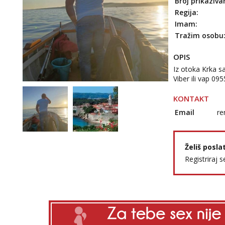
Broj prikaziva
Regija:
Imam:
Tražim osobu
OPIS
Iz otoka Krka s
Viber ili vap 0
KONTAKT
Email
re
Želiš posla
Registriraj s