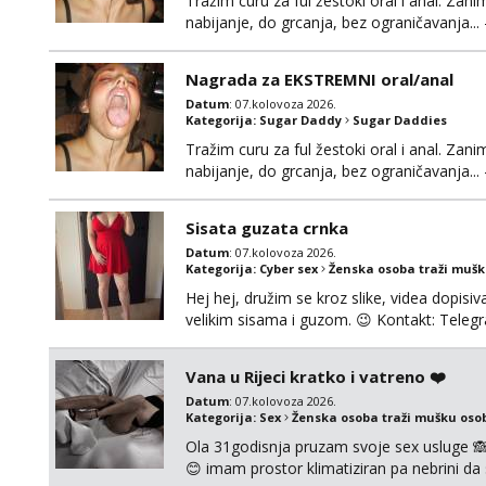
Tražim curu za ful žestoki oral i anal. Zani
nabijanje, do grcanja, bez ograničavanja... - 
Ako možeš nešto od toga i spremna si, javi
Nagrada za EKSTREMNI oral/anal
Datum
: 07.kolovoza 2026.
Kategorija:
Sugar Daddy
Sugar Daddies
Tražim curu za ful žestoki oral i anal. Zani
nabijanje, do grcanja, bez ograničavanja... - 
Ako možeš nešto od toga i spremna si, javi
možeš)
Sisata guzata crnka
Datum
: 07.kolovoza 2026.
Kategorija:
Cyber sex
Ženska osoba traži muš
Hej hej, družim se kroz slike, videa dopisiva
velikim sisama i guzom. 😉 Kontakt: Tel
Vana u Rijeci kratko i vatreno ❤️
Datum
: 07.kolovoza 2026.
Kategorija:
Sex
Ženska osoba traži mušku oso
Ola 31godisnja pruzam svoje sex usluge 
😊 imam prostor klimatiziran pa nebrini da 