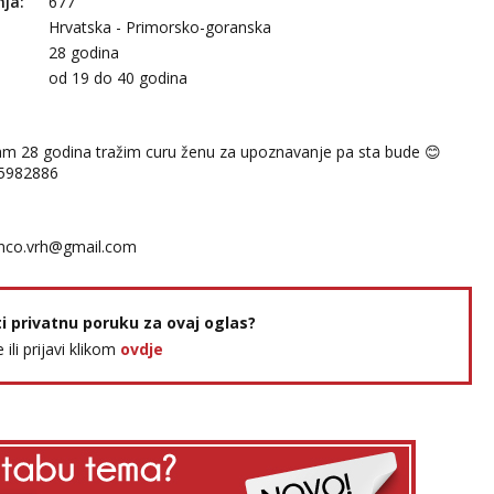
nja:
677
Hrvatska - Primorsko-goranska
28 godina
:
od 19 do 40 godina
am 28 godina tražim curu ženu za upoznavanje pa sta bude 😊
955982886
nco.vrh@gmail.com
ti privatnu poruku za ovaj oglas?
e ili prijavi klikom
ovdje