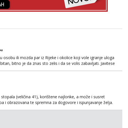
bu
osobu ili mozda par iz Rijeke i okolice koji vole igranje uloga
itan, bitno je da znas sto zelis i da se volis zabavljati. Javitese
i, hvala
kih stopala (veličina 41), korištene najlonke, a može i susret
ijepa i obrazovana te spremna za dogovore i ispunjavanje želja.
suradnju i koji mogu adekvatno platiti ono što nudim. :)
svojim željama i ponudama.