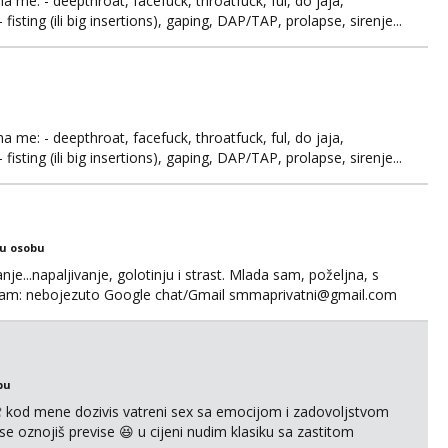
ma me: - deepthroat, facefuck, throatfuck, ful, do jaja,
fisting (ili big insertions), gaping, DAP/TAP, prolapse, sirenje...
 se.
ma me: - deepthroat, facefuck, throatfuck, ful, do jaja,
fisting (ili big insertions), gaping, DAP/TAP, prolapse, sirenje...
 se. Nagrada po želji (od 500€ naviše, ovisi o tome sto
ku osobu
nje...napaljivanje, golotinju i strast. Mlada sam, poželjna, s
egram: nebojezuto Google chat/Gmail smmaprivatni@gmail.com
bu
 kod mene dozivis vatreni sex sa emocijom i zadovoljstvom
se oznojiš previse 😆 u cijeni nudim klasiku sa zastitom