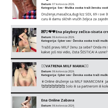
Datum
: 07.kolovoza 2026.
Kategorija:
Sex
Muška osoba traži žensku oso
Druženje,masažica,dugi lizz SEX, 69 i sve št
curu ili damu sličnih vručih željica za zaj
i mobilan 🚗 sam.
💌💘💝💗Ena playboy zečica-sisata crn
Datum
: 06.kolovoza 2026.
Kategorija:
Cyber sex
Ženska osoba traži muš
Tražiš pravu MILF ženu za sebe? Onda mi s
kakve još nisi vidio, čista ŠESTICA! A usne
se urezati u pamćenje, jer vjeruj mi, takv
vruće u porukama uz pokoju fotku. Radim sli
❤️‍🔥VATRENA MILF MAMA❤️‍🔥
Datum
: 06.kolovoza 2026.
Kategorija:
Cyber sex
Ženska osoba traži muš
🎇Online druženje sa MILF MAMICOM🎇 Javi 
🥰🥰🥰🥰🥰🥰🥰 Solo ili sa partnerom ili 
👉+385919977166 Telegram 👉@enafried
Ena Online Zabava
Datum
: 06.kolovoza 2026.