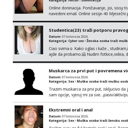
Kategorija:
Fetish
Dominacija
Online doninacija. Ponižavanje, joi, sissy 
navedeni email. Online sesije-40 Mjesečni
Čekam te poslušni psiću. --Pažnja!⁉️ Mnogi k
ima slične oglase s mojim slikama. Moj ogla
Studentica(23) traži potporu pravo
Datum
: 07.kolovoza 2026.
Kategorija:
Cyber sex
Ženska osoba traži muš
Ciao svima☺️ Kako oglas i kaže , studiram
ajde da probamo.🤗 Nudim fotkice,videa, d
tome slično u zamjenu za mjesečni đepara
vrijeme. Malo jesam sramežljiva ali potrud
Muskarca za prvi put i povremena vi
Datum
: 07.kolovoza 2026.
Kategorija:
Sex
Muška osoba traži mušku osob
Trazim muskarca za prvi put, iskljucivo da j
sam opcije, vjeruj mi za sve…pasiv/aktiv
povremena vidanja uz maksimalnu diskreci
110kg. Ozenjen, uz dogovor o lokaciji i v
Ekstremni oral i anal
kontinentalna...
Datum
: 07.kolovoza 2026.
Kategorija:
Sex
Muška osoba traži žensku oso