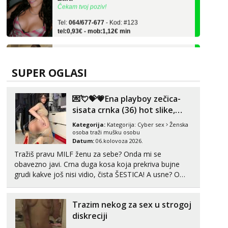
Tel:
064/677-677
- Kod: #123
tel:0,93€ - mob:1,12€ min
Anđela
Čekam tvoj poziv!
Tel:
064/677-677
- Kod: #142
SUPER OGLASI
tel:0,93€ - mob:1,12€ min
Kristina
💌💘💝💗Ena playboy zečica-
Razgovaram :)
sisata crnka (36) hot slike,
Učiteljica iz predgrađa traži...
videa i c2c💗
Kategorija:
Kategorija:
Cyber sex
Ženska
osoba traži mušku osobu
Tel:
064/677-677
- Kod: #160
Datum:
06.kolovoza 2026.
tel:0,93€ - mob:1,12€ min
Obavijesti me kada se oslobodi
Tražiš pravu MILF ženu za sebe? Onda mi se
obavezno javi. Crna duga kosa koja prekriva bujne
Monika
grudi kakve još nisi vidio, čista ŠESTICA! A usne? O
Čekam tvoj poziv!
usnama bolje da ni ne pričam. Prave pune usne koje
će ti se urezati u pamćenje, jer vjeruj mi, takve još
Tel:
064/677-677
- Kod: #133
Trazim nekog za sex u strogoj
nisi vidio. Uvijek sam spremna za ONLOINE zabavu...
tel:0,93€ - mob:1,12€ min
diskreciji
Vanesa