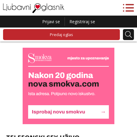
Prijavi se
Registriraj se
Predaj oglas
Lucija
Razgovaram :)
Tel:
064/677-677
- Kod: #136