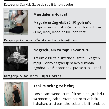
Kategorija:
Sex
Muška osoba traži žensku osobu
Magdalena Horvat
Magdalena Zagreb/Beč, 30 godina😚
Raspozena sam isključivo za online zabavu
(slike, videi, video pozivi, hot chat,
ispunjavanje zelja raznih i fetisa)💦 Slike na
Kategorija:
Cyber sex
Ženska osoba traži mušku osobu
oglasu su MOJE❗ Instagram:
@MagdalenaMagyy Javite mi se porukom na
Nagrađujem za tajnu avanturu
TELEGRAM: @MagdalenaMagy 👈
(ODGOVARAM JAKO BRZO TU I TU PISITE
Tražim curu za diskretne susrete u Zagrebu i
AKO STE ZA ZABAVU)🔥 Moguće
regiji. Dobro nagrađujem ako si mlada,
verifkovanje prije zabave✅ JAVI MI SE I
zgodna i voliš dobar sex. Javi se ako: - imaš
ISPUNI SVOJE NAJVECE FANTAZIJE😈 CEKA...
do 25 godina - imaš do 65 kg - imaš dugu
Kategorija:
Sugar Daddy
Sugar Daddies
kosu - se dobro ljubiš - si fleksibilna s
vremenom (jer ga nemam previše) i
Tražim nekog za belu:)
dostupna radnim danom (vikendi i noći su za
obitelj) - vodiš brigu o zdravlju i koristiš
Dosla sam samo jer mi fali neko da igra belu
zaštitu Ne javljajte se: - debele - frajeri i
sa mnom :) dakle trazim partnera za belu
paro...
hahahah, ak si bas jako dobar u beli , onda cu
razmislit za dalje Klikni na link ispod i nadji me