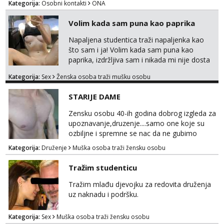
Kategorija:
Osobni kontakti
ONA
tamo, cekam te!
Volim kada sam puna kao paprika
Napaljena studentica traži napaljenka kao
što sam i ja! Volim kada sam puna kao
paprika, izdržljiva sam i nikada mi nije dosta
seksa. Volim grubi seks i više puta dnevno
Kategorija:
Sex
Ženska osoba traži mušku osobu
bilo kad i bilo gdje zato se javi što prije da
me isprobaš Klikni na link ispod i nadji me
STARIJE DAME
tamo, cekam te!
Zensku osobu 40-ih godina dobrog izgleda za
upoznavanje,druzenje....samo one koje su
ozbiljne i spremne se nac da ne gubimo
vrijeme!
Kategorija:
Druženje
Muška osoba traži žensku osobu
Tražim studenticu
Tražim mlađu djevojku za redovita druženja
uz naknadu i podršku.
Kategorija:
Sex
Muška osoba traži žensku osobu