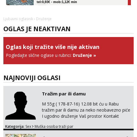
Obavijesti me kada se oslobodi
Vanesa
Ljubavni oglasnik
› Druženje
Čekam tvoj poziv!
OGLAS JE NEAKTIVAN
Tel:
064/677-677
- Kod: #74
tel:0,93€ - mob:1,12€ min
Oglas koji tražite više nije aktivan
Zara
Čekam tvoj poziv!
Pogledajte slične oglase u rubrici:
Druženje
»
Tel:
064/677-677
- Kod: #123
tel:0,93€ - mob:1,12€ min
NAJNOVIJI OGLASI
Anđela
Čekam tvoj poziv!
Tražim par ili damu
Tel:
064/677-677
- Kod: #142
tel:0,93€ - mob:1,12€ min
M 55g ( 178-87-16) 12.08 bit ću u Rabu
tražim par ili damu za neko neobavezno piće
I ugodno druženje Vaš prostor Kontakt
trata.vrh@gmail.com
Kategorija:
Sex
Muška osoba traži par