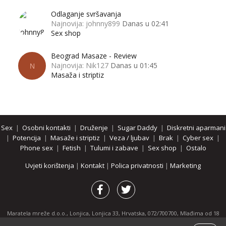
Odlaganje svršavanja
Najnovija: johnny899
Danas u 02:41
Sex shop
Beograd Masaze - Review
Najnovija: Nik127
Danas u 01:45
N
Masaža i striptiz
Sex
|
Osobni kontakti
|
Druženje
|
Sugar Daddy
|
Diskretni aparmani
|
Potencija
|
Masaže i striptiz
|
Veza / ljubav
|
Brak
|
Cyber sex
|
Phone sex
|
Fetish
|
Tulumi i zabave
|
Sex shop
|
Ostalo
Uvjeti korištenja
|
Kontakt
|
Polica privatnosti
|
Marketing
Maratela mreže d.o.o., Lonjica, Lonjica 33, Hrvatska, 072/700700, Mlađima od 18
godina zabranjeno je pregledavanje stranice i svih njenih dijelova.