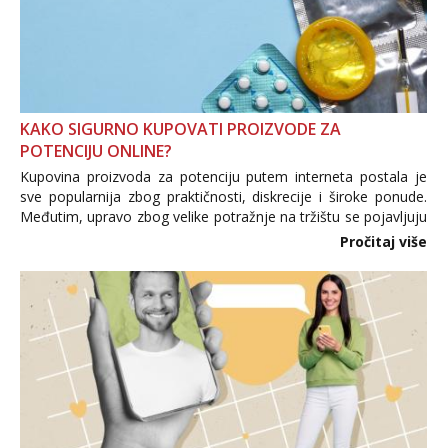
KAKO SIGURNO KUPOVATI PROIZVODE ZA
POTENCIJU ONLINE?
Kupovina proizvoda za potenciju putem interneta postala je
sve popularnija zbog praktičnosti, diskrecije i široke ponude.
Međutim, upravo zbog velike potražnje na tržištu se pojavljuju
i brojni krivotvoreni proizvodi, nepouzdane internetske
Pročitaj više
trgovine te proizvodi nepoznatog podrijetla. ...