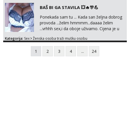
BAŠ BI GA STAVILA 💥🔥🎊💪
Ponekada sam tu ... Kada san željna dobrog
provoda ...želim hmmmm...daaaa želim
...vrhhh sex,i da oboje uživamo. Cijena je u
skladu sa time . TVOJ PROSTOR U ZAGREBU
Kategorija:
Sex
Ženska osoba traži mušku osobu
Procjeni jesi li ti taj .?! Ja bi jednog ali
kvalitetnog. Prirodne veće grudi i prcasta
1
2
3
4
...
24
guza ... Javi se 🔥Samo na mail.