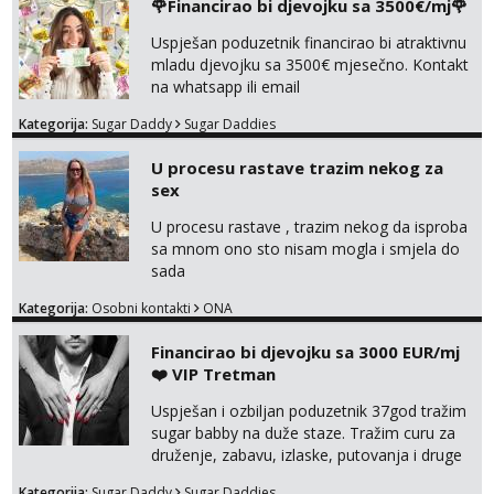
🌹Financirao bi djevojku sa 3500€/mj🌹
Uspješan poduzetnik financirao bi atraktivnu
mladu djevojku sa 3500€ mjesečno. Kontakt
na whatsapp ili email
Kategorija:
Sugar Daddy
Sugar Daddies
U procesu rastave trazim nekog za
sex
U procesu rastave , trazim nekog da isproba
sa mnom ono sto nisam mogla i smjela do
sada
Kategorija:
Osobni kontakti
ONA
Financirao bi djevojku sa 3000 EUR/mj
❤️ VIP Tretman
Uspješan i ozbiljan poduzetnik 37god tražim
sugar babby na duže staze. Tražim curu za
druženje, zabavu, izlaske, putovanja i druge
lijepe stvari na obostranu korist. Ako si
Kategorija:
Sugar Daddy
Sugar Daddies