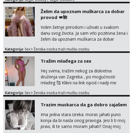
otvorena, komunikativna, zgodna i atraktivna
javi se na moj email:
Želim da upoznam muškarca za dobar
markodalic37@gmail.com
provod 💋🌺
Volim šetnje prirodom i uživati u svakom
danu svog života. Ja sam vrlo pozitivna žena i
želim da upoznam muškarca za dobar
provod, naravno može i nešto više.💋🌺 Klikni
Kategorija:
Sex
Ženska osoba traži mušku osobu
na link ispod i nadji me tamo, cekam te!
Tražim mlađega za sex
Hej svima, tražim nekog za diskretna
druženja van Zagreba , po mogućnosti
mlađeg 🥰 Klikni na link ispod i nadji me
tamo, cekam te!
Kategorija:
Sex
Ženska osoba traži mušku osobu
Trazim muskarca da ga dobro zajašem
Ima jedna stara izreka: moras jahati puno
konja da bi nasla onog pravoga. Jesi li ti moj
pravi, ili te samo moram jahati? Onaj moj
bivsi je bio samo konj hahahahah Klikni niže