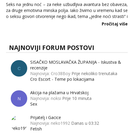
Seks na jednu noć – za neke uzbudljiva avantura bez obaveza,
za druge emotivna minska polja. Iako živimo u vremenu kad se
o seksu govori otvorenije nego ikad, tema „jedne noći strasti“ i
dalje izaziva burne rasprave. Što zapravo misle žene, a što
Pročitaj više
muškarci? Jesu...
NAJNOVIJI FORUM POSTOVI
SISAČKO MOSLAVAČKA ŽUPANIJA - Iskustva &
recenzije
C
Najnovija: Cro38Boy
Prije nekoliko trenutaka
Cro Escort - Teme po lokacijama
Akcija na plažama u Hrvatskoj
Najnovija: noksi
Prije 10 minuta
N
Sex
Prijatelj i Gacice
Najnovija: neko1992
Danas u 03:32
Fetish