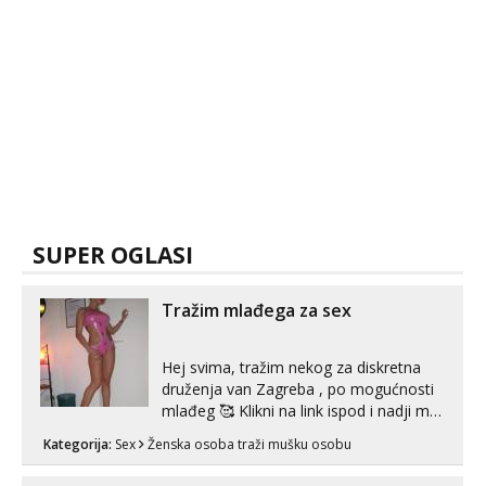
SUPER OGLASI
Tražim mlađega za sex
Hej svima, tražim nekog za diskretna
druženja van Zagreba , po mogućnosti
mlađeg 🥰 Klikni na link ispod i nadji me
tamo, cekam te!
Kategorija:
Sex
Ženska osoba traži mušku osobu