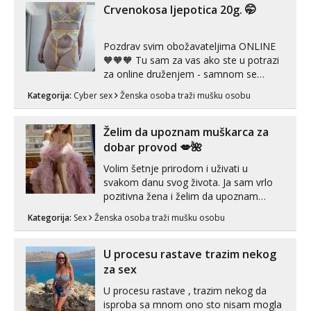
Crvenokosa ljepotica 20g. 🤭
Pozdrav svim obožavateljima ONLINE
🧡🧡🧡 Tu sam za vas ako ste u potrazi
za online druženjem - samnom se
možete zabaviti preko videopoziva, ili
Kategorija:
Cyber sex
Ženska osoba traži mušku osobu
ako vam nisam dovoljna radim i u paru i
trojci s kolegicama, svaka je drugačija
😉 Radim i vruća tipkanja uz slike i hot
Želim da upoznam muškarca za
line pozive. Za vas sam pripremila ...
dobar provod 💋🌺
Volim šetnje prirodom i uživati u
svakom danu svog života. Ja sam vrlo
pozitivna žena i želim da upoznam
muškarca za dobar provod, naravno
Kategorija:
Sex
Ženska osoba traži mušku osobu
može i nešto više.💋🌺 Klikni na link
ispod i nadji me tamo, cekam te!
U procesu rastave trazim nekog
za sex
U procesu rastave , trazim nekog da
isproba sa mnom ono sto nisam mogla