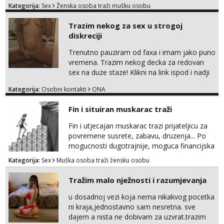
Kategorija:
Sex
Ženska osoba traži mušku osobu
na sexdater link i javi mi se tamo....
Trazim nekog za sex u strogoj
diskreciji
Trenutno pauziram od faxa i imam jako puno
vremena. Trazim nekog decka za redovan
sex na duze staze! Klikni na link ispod i nadji
me tamo, cekam te!
Kategorija:
Osobni kontakti
ONA
Fin i situiran muskarac traži
Fin i utjecajan muskarac trazi prijateljicu za
povremene susrete, zabavu, druzenja... Po
mogucnosti dugotrajnije, moguca financijska
potpora!
Kategorija:
Sex
Muška osoba traži žensku osobu
Tražim malo nježnosti i razumjevanja
u dosadnoj vezi koja nema nikakvog pocetka
ni kraja,jednostavno sam nesretna. sve
dajem a nista ne dobivam za uzvrat.trazim