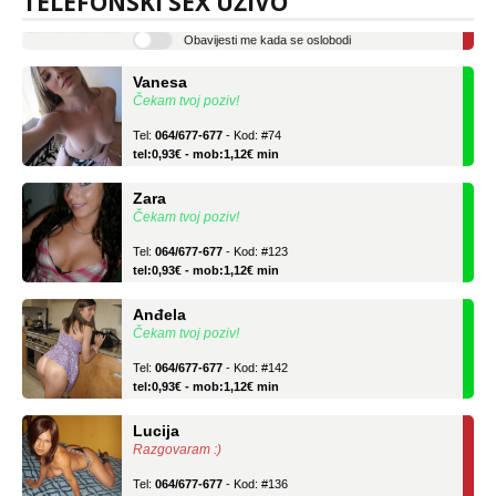
TELEFONSKI SEX UŽIVO
tel:0,93€ - mob:1,12€ min
Obavijesti me kada se oslobodi
Vanesa
Čekam tvoj poziv!
Tel:
064/677-677
- Kod: #74
tel:0,93€ - mob:1,12€ min
Zara
Čekam tvoj poziv!
Tel:
064/677-677
- Kod: #123
tel:0,93€ - mob:1,12€ min
Anđela
Čekam tvoj poziv!
Tel:
064/677-677
- Kod: #142
tel:0,93€ - mob:1,12€ min
Lucija
Razgovaram :)
Tel:
064/677-677
- Kod: #136
tel:0,93€ - mob:1,12€ min