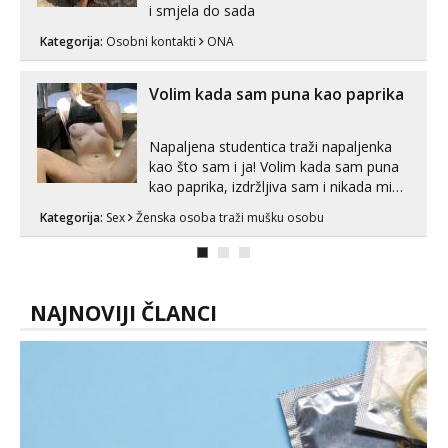
i smjela do sada
Kategorija:
Osobni kontakti
ONA
Volim kada sam puna kao paprika
Napaljena studentica traži napaljenka
kao što sam i ja! Volim kada sam puna
kao paprika, izdržljiva sam i nikada mi
nije dosta seksa. Volim grubi seks i više
Kategorija:
Sex
Ženska osoba traži mušku osobu
puta dnevno bilo kad i bilo gdje zato se
javi što prije da me isprobaš Klikni na
link ispod i nadji me tamo, cekam te!
NAJNOVIJI ČLANCI