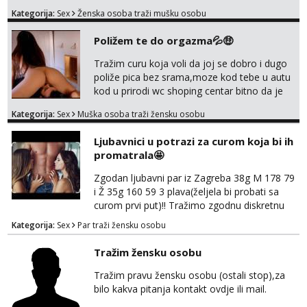
muskarca koji ce zadovoljiti moje potrebe,ne
Kategorija:
Sex
Ženska osoba traži mušku osobu
trazim puno samo malo njeznosti i
razumjevanja. volim njezan seks i njezne
Poližem te do orgazma💦🤑
poljupce po tijelu koji me jako
pale,obozavam kad muskarac preuzme
Tražim curu koja voli da joj se dobro i dugo
kontrolu . javi se :) Klikni na link ispod i nadji
poliže pica bez srama,moze kod tebe u autu
me tamo, cekam te!
kod u prirodi wc shoping centar bitno da je
uzbudljivo i da si full diskretna i napaljena💦
Kategorija:
Sex
Muška osoba traži žensku osobu
jer nisam solo. Zgodan sam i diskretan,sliku
šaljem na wapp telegram..178 78kg.,javi se
Ljubavnici u potrazi za curom koja bi ih
za brz dogovor Kontakt 0958759047
promatrala🤩
Zgodan ljubavni par iz Zagreba 38g M 178 79
i Ž 35g 160 59 3 plava(željela bi probati sa
curom prvi put)!! Tražimo zgodnu diskretnu
curu koja bi nas promatrala dok imamo
Kategorija:
Sex
Par traži žensku osobu
žestok odnos. Može se pridruziti ali i ne
mora.Bitno da uzivamo diskretno anonimno
Tražim žensku osobu
bez upoznavanja puno.Sliku mozemo
razmjeniti,ali najbolje uzivo se upoznati. Na
Tražim pravu žensku osobu (ostali stop),za
goo smo do 15.8 poslije tog mozemo se
bilo kakva pitanja kontakt ovdje ili mail.
druziti,javi se na mail il...