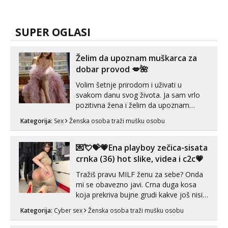
SUPER OGLASI
Želim da upoznam muškarca za
dobar provod 💋🌺
Volim šetnje prirodom i uživati u
svakom danu svog života. Ja sam vrlo
pozitivna žena i želim da upoznam
muškarca za dobar provod, naravno
Kategorija:
Sex
Ženska osoba traži mušku osobu
može i nešto više.💋🌺 Klikni na link
ispod i nadji me tamo, cekam te!
💌💘💝💗Ena playboy zečica-sisata
crnka (36) hot slike, videa i c2c💗
Tražiš pravu MILF ženu za sebe? Onda
mi se obavezno javi. Crna duga kosa
koja prekriva bujne grudi kakve još nisi
vidio, čista ŠESTICA! A usne? O usnama
Kategorija:
Cyber sex
Ženska osoba traži mušku osobu
bolje da ni ne pričam. Prave pune usne
koje će ti se urezati u pamćenje, jer