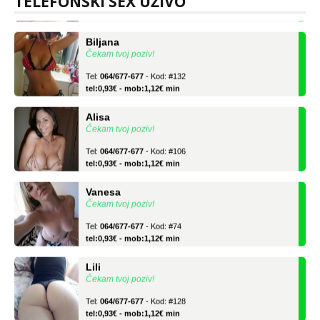
TELEFONSKI SEX UŽIVO
tel:0,93€ - mob:1,12€ min
Biljana
Čekam tvoj poziv!
Tel:
064/677-677
- Kod: #132
tel:0,93€ - mob:1,12€ min
Alisa
Čekam tvoj poziv!
Tel:
064/677-677
- Kod: #106
tel:0,93€ - mob:1,12€ min
Vanesa
Čekam tvoj poziv!
Tel:
064/677-677
- Kod: #74
tel:0,93€ - mob:1,12€ min
Lili
Čekam tvoj poziv!
Tel:
064/677-677
- Kod: #128
tel:0,93€ - mob:1,12€ min