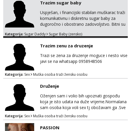
Alisa
Trazim sugar baby
Čekam tvoj poziv!
Uspješan, i financijski stabilan muškarac traži
Tel:
064/677-677
- Kod: #106
komunikativnu i diskretnu sugar baby za
tel:0,93€ - mob:1,12€ min
dugoročno i obostrano zadovoljstvo. Bitni su
mi kemija, povjerenje, diskrecija i jasan
Vanesa
Kategorija:
Sugar Daddy
Sugar Baby (zensko)
dogovor bez komplikacija. Nagrada
Čekam tvoj poziv!
financijska se podrazumjeva. Ako znaš što
Trazim zenu za druzenje
Tel:
064/677-677
- Kod: #74
želiš – javi se privatno s kratkim opisom i
tel:0,93€ - mob:1,12€ min
fotografijom.
Trazi se zena za druzenje moguce i nesto vise
javi se na whatsapp 0958948506
Lili
Čekam tvoj poziv!
Kategorija:
Sex
Muška osoba traži žensku osobu
Tel:
064/677-677
- Kod: #128
tel:0,93€ - mob:1,12€ min
Druženje
Zara
Oženjen sam i volio bih upoznati gospođu
Razgovaram :)
koja je isto udata na duže vrijeme.Normalana
sam osoba koja voli sex tj obožavam ga .Sve
Tel:
064/677-677
- Kod: #123
ostalo možemo srediti u hodu naravno
tel:0,93€ - mob:1,12€ min
Kategorija:
Sex
Muška osoba traži žensku osobu
Obavijesti me kada se oslobodi
diskrecija mi je najvažnija.Prostor je moj
.Molim samo normalne osobe bez nekih
PASSION
Anđela
bonova zahtjeva i traženja novca sa bilo koje