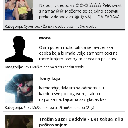
kod jedne djevojke. U proteklih 5 godina
Najbolji videopoziv 😎😎😎 💥💥💥 Želiš svrsiti
snimila sam preko 600 videouradaka. Malo je
s nama? 💯💯 Možemo se zajedno zabaviti
reći da sam PR...
preko videopoziva. 😉 👅NAJ LUDA ZABAVA
JE ZAGARANTIRANA😈 Za online zabavu
Kategorija:
Cyber sex
Ženska osoba traži mušku osobu
pošalji poruku na Whatsapp, Telegram ili
Viber. 😎 Za provjeru nase autentičnosti
More
možeš me vidjeti na videopozivu. 😉
091/912-3322 ❌NE RADIMO NIŠTA UŽIVO❌
Ovim putem molio bih da se javi zenska
osoba koja bi imala volje samnom otici na
more krajem osmog mjeseca na pet dana
netrazim nista intimno cisto druženje da
Kategorija:
Sex
Muška osoba traži žensku osobu
nisam sam ,imam 39 godina crna kosa 170
visok 80 kg zagrebačka županija 0919121728
femy kuja
WhatsApp Viber ili mail merkej86@gmail.com
kamiondije,dalazim.na odmorista u
kamion,sve po dogovoru,stalno u
najlonkama, tajcama,sav gladak bez
dlaka,spermu obozavam,sve po dog
Kategorija:
Sex
Muška osoba traži mušku osobu (Gay)
Tražim Sugar Daddyja – Bez tabua, ali s
poštovanjem