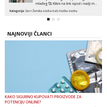
mlađeg 🥰 Klikni na link ispod i nadji me
tamo, cekam te!
Kategorija:
Sex
Ženska osoba traži mušku osobu
NAJNOVIJI ČLANCI
KAKO SIGURNO KUPOVATI PROIZVODE ZA
POTENCIJU ONLINE?