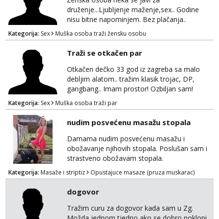
druženje...Ljubljenje maženje,sex.. Godine
nisu bitne napominjem. Bez plačanja..
ZAGREB-okolica. Javite se na whatsapp viber
Kategorija:
Sex
Muška osoba traži žensku osobu
sms 0995323582
Traži se otkačen par
Otkačen dečko 33 god iz zagreba sa malo
debljim alatom.. tražim klasik trojac, DP,
gangbang.. Imam prostor! Ozbiljan sam!
Kondomi i higijena od mene zajamceni :)
Kategorija:
Sex
Muška osoba traži par
Može i normalna dama/cura koja voli
swingati! :) 0924510862
nudim posvećenu masažu stopala
Damama nudim posvećenu masažu i
obožavanje njihovih stopala. Poslušan sam i
strastveno obožavam stopala.
Kategorija:
Masaže i striptiz
Opustajuce masaze (pruza muskarac)
dogovor
Tražim curu za dogovor kada sam u Zg.
Možda jednom tjedno ako se dobro poklopi.