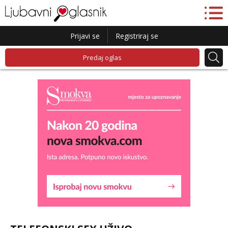
Prijavi se
Registriraj se
Predaj oglas
Liliana
Čekam tvoj poziv!
Tel:
064/677-677
- Kod: #69