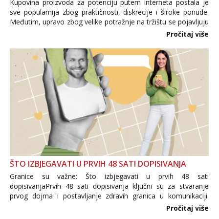
Kupovina proizvoda za potenciju putem interneta postala je
sve popularnija zbog praktičnosti, diskrecije i široke ponude.
Međutim, upravo zbog velike potražnje na tržištu se pojavljuju
i brojni krivotvoreni proizvodi, nepouzdane internetske
Pročitaj više
trgovine te proizvodi nepoznatog podrijetla. ...
ŠTO IZBJEGAVATI U PRVIH 48 SATI DOPISIVANJA
Granice su važne: Što izbjegavati u prvih 48 sati
dopisivanjaPrvih 48 sati dopisivanja ključni su za stvaranje
prvog dojma i postavljanje zdravih granica u komunikaciji.
Važno je izbjeći prebrzo otkrivanje osobnih ili intimnih
Pročitaj više
informacija, jer nepoznata osoba još nije zaslužila to