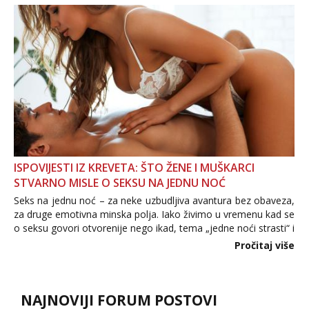
povjerenje. Takođe...
ISPOVIJESTI IZ KREVETA: ŠTO ŽENE I MUŠKARCI
STVARNO MISLE O SEKSU NA JEDNU NOĆ
Seks na jednu noć – za neke uzbudljiva avantura bez obaveza,
za druge emotivna minska polja. Iako živimo u vremenu kad se
o seksu govori otvorenije nego ikad, tema „jedne noći strasti“ i
dalje izaziva burne rasprave. Što zapravo misle žene, a što
Pročitaj više
muškarci? Jesu...
NAJNOVIJI FORUM POSTOVI