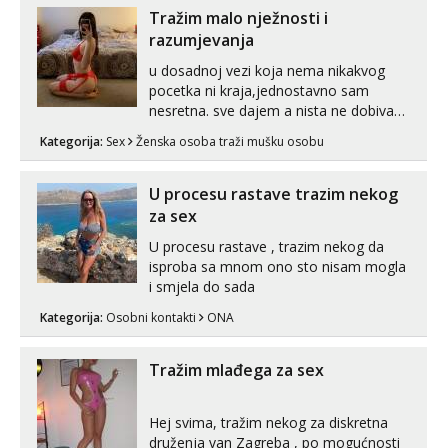
vjeruj mi, takve još nisi vidio. Uvijek sam
Tražim malo nježnosti i
spremna za ONLOINE zabavu...
razumjevanja
u dosadnoj vezi koja nema nikakvog
pocetka ni kraja,jednostavno sam
nesretna. sve dajem a nista ne dobivam
za uzvrat.trazim muskarca koji ce
Kategorija:
Sex
Ženska osoba traži mušku osobu
zadovoljiti moje potrebe,ne trazim puno
samo malo njeznosti i razumjevanja.
volim njezan seks i njezne poljupce po
U procesu rastave trazim nekog
tijelu koji me jako pale,obozavam kad
za sex
muskar...
U procesu rastave , trazim nekog da
isproba sa mnom ono sto nisam mogla
i smjela do sada
Kategorija:
Osobni kontakti
ONA
Tražim mlađega za sex
Hej svima, tražim nekog za diskretna
druženja van Zagreba , po mogućnosti