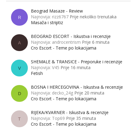
Beograd Masaze - Review
Najnovija: rizz6767
Prije nekoliko trenutaka
R
Masaža i striptiz
BEOGRAD ESCORT - Iskustva i recenzije
Najnovija: androcentrism
Prije 6 minuta
A
Cro Escort - Teme po lokacijama
SHEMALE & TRANSICE - Preporuke i recenzije
Najnovija: V45
Prije 16 minuta
V
Fetish
BOSNA I HERCEGOVINA - Iskustva & recenzije
Najnovija: decko_24g
Prije 20 minuta
D
Cro Escort - Teme po lokacijama
RIJEKA/KVARNER - Iskustva & recenzije
Najnovija: Top69
Prije 35 minuta
T
Cro Escort - Teme po lokacijama