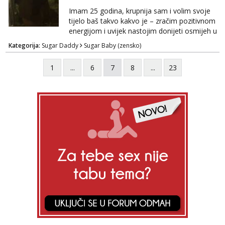
Imam 25 godina, krupnija sam i volim svoje
tijelo baš takvo kakvo je – zračim pozitivnom
energijom i uvijek nastojim donijeti osmijeh u
nečiji dan. Tražim zrelu, galantnu osobu za
Kategorija:
Sugar Daddy
Sugar Baby (zensko)
ugodno, opušteno i uzajamno korisno
druženje – bez lažnih obećanja i s puno
1
...
6
7
8
...
23
iskrenosti. Nisam prostitutka, niti želim biti –
ne zanima me “posao”, već odnos temeljen
na međusobnom poštovanju, povjerenju i
pažnji. Voli...