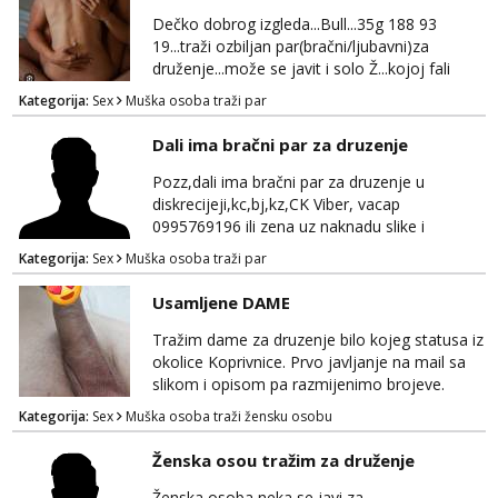
Čekam tvoj poziv!
strane.Ajmo uživati i svatko svojim putem
Dečko dobrog izgleda...Bull...35g 188 93
19...traži ozbiljan par(bračni/ljubavni)za
Tel:
064/677-677
- Kod: #142
tel:0,93€ - mob:1,12€ min
druženje...može se javit i solo Ž...kojoj fali
uzbuđenja i strasti...područje otoka Murtera i
Kategorija:
Sex
Muška osoba traži par
bliža okolica...WhatsApp...Telegram
Dali ima bračni par za druzenje
Pozz,dali ima bračni par za druzenje u
diskrecijeji,kc,bj,kz,CK Viber, vacap
0995769196 ili zena uz naknadu slike i
dopisivanje ne zanima me
Kategorija:
Sex
Muška osoba traži par
Usamljene DAME
Tražim dame za druzenje bilo kojeg statusa iz
okolice Koprivnice. Prvo javljanje na mail sa
slikom i opisom pa razmijenimo brojeve.
Muski i bonovi STOP.
Kategorija:
Sex
Muška osoba traži žensku osobu
Ženska osou tražim za druženje
Ženska osoba neka se javi za