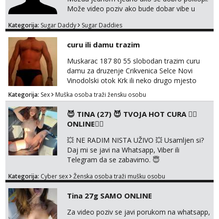
Može video poziv ako bude dobar vibe u
porukama jer me zanimaju samo konkretne
Kategorija:
Sugar Daddy
Sugar Daddies
ponude. Moje preference su duga kosa, do
50ak kg, 165-175cm, oko 25g i da nisi pušač.
curu ili damu trazim
Eventualne iznimke mogu biti zbog dobre
osobnosti i iskrene komunikacije. Tg:
Muskarac 187 80 55 slobodan trazim curu
@m49229
damu za druzenje Crikvenica Selce Novi
Vinodolski otok Krk ili neko drugo mjesto
Kategorija:
Sex
Muška osoba traži žensku osobu
😈 TINA (27) 😈 TVOJA HOT CURA ❤️‍🔥
ONLINE❤️‍🔥
💥 NE RADIM NISTA UŽIVO 💥 Usamljen si?
Daj mi se javi na Whatsapp, Viber ili
Telegram da se zabavimo. 😇
+385919123322 Možemo zajedno na
Kategorija:
Cyber sex
Ženska osoba traži mušku osobu
videopoziv ili se možemo dopisivati uz slanje
sexi slikica. 🤫 Prodajem svoje gole slike,
Tina 27g SAMO ONLINE
videa, gacice i carapice 🤑 🤬 NE RADIM
UŽIVO🤬 🤬 NE RADIM UŽIVO🤬 🤬 NE
Za video poziv se javi porukom na whatsapp,
RADIM UŽIVO🤬 🤬 NE RADIM UŽIVO🤬 🤬