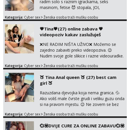
radim solo s raznim igrackama, seks
NE RADIM UŽIVO🤬...
masinom, fetise 😈 stopala, JOI,
dominacija..ili kako god voliš 😉 Slike s licem
Kategorija:
Cyber sex
Ženska osoba traži mušku osobu
u svim kombinacijama❗videa raznih na
biranje❗cam2cam koji još nisi doživio❗vruće
💗Tina💗(27) online zabava 💗
tipkanje❗radim materijal po želji 😈 Radim
videopoziv kakav zaslužuješ
PROVJERU AUTENTIČNOSTI video pozivom
NIŠTA UŽIVO ME NE ZANIMA Čekam te 😘
❌NE RADIM NIŠTA UŽIVO❌ Možemo se
091 912 3322...
zajedno zabaviti preko videopoziva. 😉
Nudim svoje gole slikice i razne videouradke.
🤩 Za online zabavu pošalji poruku na
Kategorija:
Cyber sex
Ženska osoba traži mušku osobu
Whatsapp, Telegram ili Viber. 😎 +385 91 912
3322 Za provjeru moje autentičnosti možeš
🍑 Tina Anal queen 🍑 (27) best cam
me vidjeti na videopozivu. 😉 S vama sam
girl 🍑
vec 5 godina. Vaša Tina. 💗 ❌NE RADIM
NIŠTA UŽIVO❌ ❌NE RADIM NIŠTA UŽIVO❌
Razuzdana djevojka koja nema granica. 💦
❌NE RADIM NIŠTA UŽIVO❌ ❌NE ...
Ako voliš male čvrste grudi i veliku guzu onda
si na pravom mjestu. 😉 Ne zovem se bez
razloga ANAL KRALJICA. 🍑 Volim perverzije,
Kategorija:
Cyber sex
Ženska osoba traži mušku osobu
grubu igru, dominaciju i puno prljavih igrica.
Ne štedim na igračkama i sexi rublju. 😉
💞💟DVIJE CURE ZA ONLINE ZABAVU💞💟
Ponuda videa koju ja nudim nećeš pronaći ni