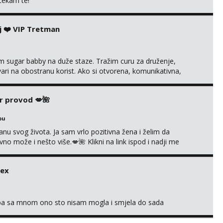
 cekam te!
j ❤️ VIP Tretman
im sugar babby na duže staze. Tražim curu za druženje,
tvari na obostranu korist. Ako si otvorena, komunikativna,
 markodalic37@gmail.com
r provod 💋🌺
bu
nu svog života. Ja sam vrlo pozitivna žena i želim da
 može i nešto više.💋🌺 Klikni na link ispod i nadji me
sex
oba sa mnom ono sto nisam mogla i smjela do sada