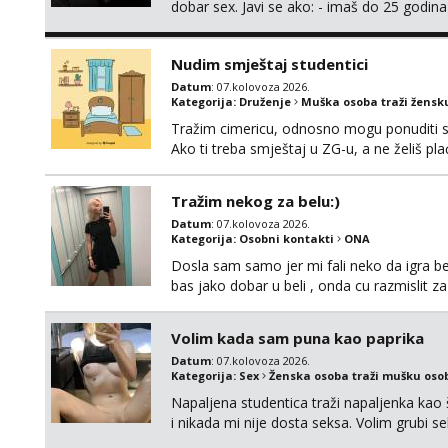
dobar sex. Javi se ako: - imaš do 25 godina
fleksibilna s vremenom (jer ga nemam previ
vodiš brigu o zdravlju i koristiš zaštitu Ne jav
Nudim smještaj studentici
Datum
: 07.kolovoza 2026.
Kategorija:
Druženje
Muška osoba traži žensk
Tražim cimericu, odnosno mogu ponuditi sm
Ako ti treba smještaj u ZG-u, a ne želiš pla
Tražim nekog za belu:)
Datum
: 07.kolovoza 2026.
Kategorija:
Osobni kontakti
ONA
Dosla sam samo jer mi fali neko da igra be
bas jako dobar u beli , onda cu razmislit za
Volim kada sam puna kao paprika
Datum
: 07.kolovoza 2026.
Kategorija:
Sex
Ženska osoba traži mušku oso
Napaljena studentica traži napaljenka kao 
i nikada mi nije dosta seksa. Volim grubi sek
da me isprobaš Klikni na link ispod i nadji