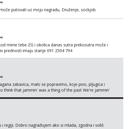
bu
a može putovati uz moju nagradu, Druženje, sockjob.
bu
 kod mene tebe ZG i okolica danas sutra prekosutra može i
 prednosti imaju starije 091 2504 794
bu
Lagana zabavica, malo se popravimo, koje pivo, pljugica i
To think that jammin' was a thing of the past We're jammin'
 i regiji. Dobro nagrađujem ako si mlada, zgodna i voliš