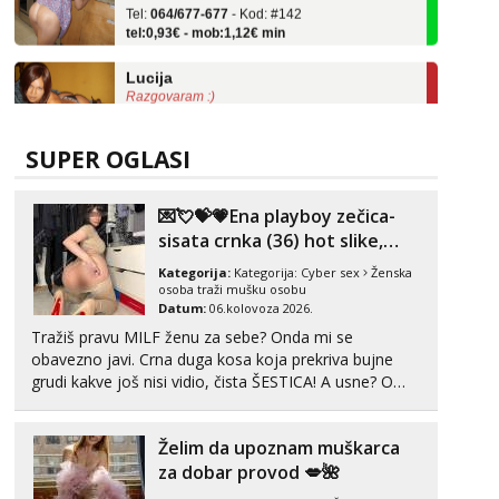
tel:0,93€ - mob:1,12€ min
Lucija
Razgovaram :)
Tel:
064/677-677
- Kod: #136
tel:0,93€ - mob:1,12€ min
Obavijesti me kada se oslobodi
SUPER OGLASI
Liliana
Čekam tvoj poziv!
💌💘💝💗Ena playboy zečica-
sisata crnka (36) hot slike,
Tel:
064/677-677
- Kod: #69
videa i c2c💗
tel:0,93€ - mob:1,12€ min
Kategorija:
Kategorija:
Cyber sex
Ženska
osoba traži mušku osobu
Vanesa
Datum:
06.kolovoza 2026.
Čekam tvoj poziv!
Tražiš pravu MILF ženu za sebe? Onda mi se
obavezno javi. Crna duga kosa koja prekriva bujne
Tel:
064/677-677
- Kod: #74
grudi kakve još nisi vidio, čista ŠESTICA! A usne? O
tel:0,93€ - mob:1,12€ min
usnama bolje da ni ne pričam. Prave pune usne koje
Zara
će ti se urezati u pamćenje, jer vjeruj mi, takve još
Čekam tvoj poziv!
Želim da upoznam muškarca
nisi vidio. Uvijek sam spremna za ONLOINE zabavu...
za dobar provod 💋🌺
Tel:
064/677-677
- Kod: #123
tel:0,93€ - mob:1,12€ min