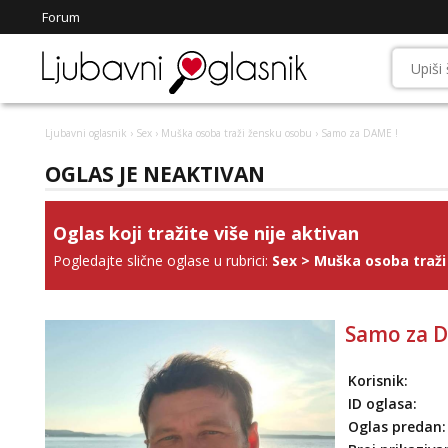
Forum
Ljubavni oglasnik
›
Sex
›
Muška osoba traži žensku osobu
› Samo za DAME !
OGLAS JE NEAKTIVAN
Oglas koji tražite više nije aktivan
Pogledajte slične oglase u rubrici:
Sex
>
Muška osoba traži
Samo za D
Korisnik:
ID oglasa:
Oglas predan: