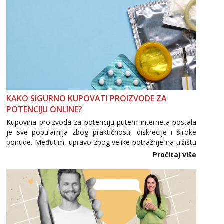
KAKO SIGURNO KUPOVATI PROIZVODE ZA
POTENCIJU ONLINE?
Kupovina proizvoda za potenciju putem interneta postala
je sve popularnija zbog praktičnosti, diskrecije i široke
ponude. Međutim, upravo zbog velike potražnje na tržištu
se pojavljuju i brojni krivotvoreni proizvodi, nepouzdane
Pročitaj više
internetske trgovine te proizvodi nepoznatog podrijetla. ...