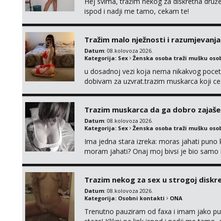
Hej svima, tražim nekog za diskretna druž
ispod i nadji me tamo, cekam te!
Tražim malo nježnosti i razumjevanja
Datum
: 08.kolovoza 2026.
Kategorija:
Sex
Ženska osoba traži mušku oso
u dosadnoj vezi koja nema nikakvog pocetk
dobivam za uzvrat.trazim muskarca koji c
njeznosti i razumjevanja. volim njezan sek
muskarac preuzme kontrolu . javi se :) Klik
Trazim muskarca da ga dobro zajaš
Datum
: 08.kolovoza 2026.
Kategorija:
Sex
Ženska osoba traži mušku oso
Ima jedna stara izreka: moras jahati puno ko
moram jahati? Onaj moj bivsi je bio samo ko
Trazim nekog za sex u strogoj diskrec
Datum
: 08.kolovoza 2026.
Kategorija:
Osobni kontakti
ONA
Trenutno pauziram od faxa i imam jako p