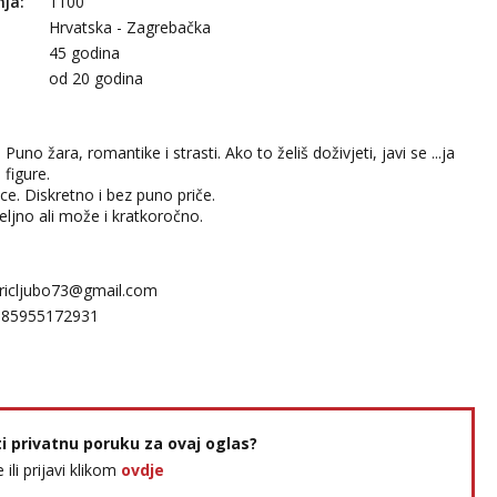
nja:
1100
Hrvatska - Zagrebačka
45 godina
:
od 20 godina
uno žara, romantike i strasti. Ako to želiš doživjeti, javi se ...ja
figure.
ice. Diskretno i bez puno priče.
jno ali može i kratkoročno.
ricljubo73@gmail.com
385955172931
ti privatnu poruku za ovaj oglas?
e ili prijavi klikom
ovdje