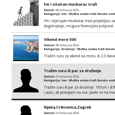
Fin i situiran muskarac traži
Datum
: 08.kolovoza 2026.
Kategorija:
Sex
Muška osoba traži žensku oso
Fin i utjecajan muskarac trazi prijateljic
dugotrajnije, moguca financijska potpora!
Vikend more 500
Datum
: 08.kolovoza 2026.
Kategorija:
Druženje
Muška osoba traži žensk
Tražim curu za vikend na moru, ili 2,3 dana
Tražim curu ili par za druženje
Datum
: 07.kolovoza 2026.
Kategorija:
Sex
Muška osoba traži žensku oso
Tražim curu ili par za druženje. 193cm / 
i auto, ali pristajem na sve. Javite se na 
spola. mauli772@proton.me
Rijeka,Crikvenica,Zagreb
Datum
: 07.kolovoza 2026.