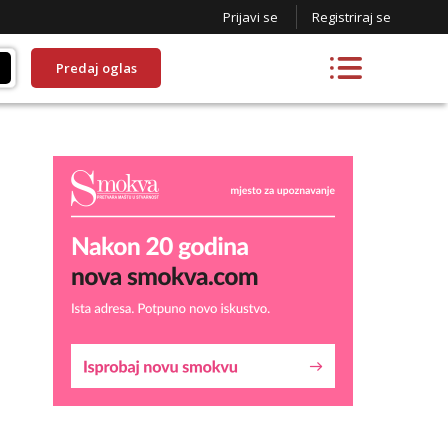
Prijavi se
Registriraj se
Predaj oglas
Lucija
Razgovaram :)