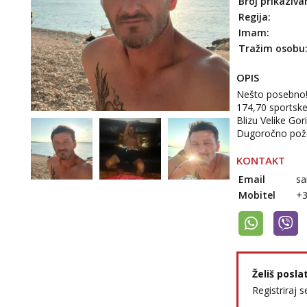
Broj prikaziva
Regija:
Imam:
Tražim osobu
OPIS
Nešto posebno! P
174,70 sportske 
Blizu Velike Gor
Dugoročno požel
KONTAKT
Email
sa
Mobitel
+
Želiš posla
Registriraj s