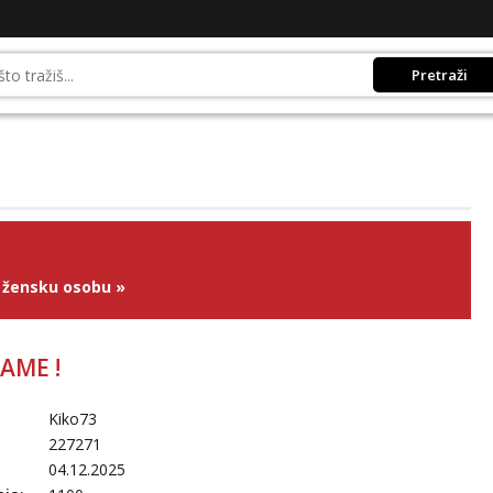
Pretraži
 žensku osobu
»
AME !
Kiko73
227271
04.12.2025