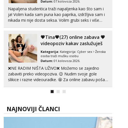
Datum:
07.kolovoza 2026.
Napaljena studentica traži napaljenka kao što sam i
ja! Volim kada sam puna kao paprika, izdržljiva sam i
nikada mi nije dosta seksa. Volim grubi seks i više
puta dnevno bilo kad i bilo gdje zato se javi što prije
da me isprobaš Klikni na link ispod i nadji me tamo,
💗Tina💗(27) online zabava 💗
cekam te!
videopoziv kakav zaslužuješ
Kategorija:
Kategorija:
Cyber sex
Ženska
osoba traži mušku osobu
Datum:
01.kolovoza 2026.
❌NE RADIM NIŠTA UŽIVO❌ Možemo se zajedno
zabaviti preko videopoziva. 😉 Nudim svoje gole
slikice i razne videouradke. 🤩 Za online zabavu pošalji
poruku na Whatsapp, Telegram ili Viber. 😎 +385 91
912 3322 Za provjeru moje autentičnosti možeš me
vidjeti na videopozivu. 😉 S vama sam vec 5 ...
NAJNOVIJI ČLANCI