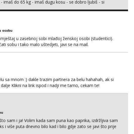
 - imaš do 65 kg - imaš dugu kosu - se dobro ljubiš - si
še) i dostupna radnim danom (vikendi i noći su za obitelj) -
ljajte se: - debele - frajeri i paro...
u osobu
ještaj u zasebnoj sobi mlađoj ženskoj osobi (studentici).
ćati sobu i tako malo uštedjeti, javi se na mail.
lu sa mnom :) dakle trazim partnera za belu hahahah, ak si
 dalje Klikni na link ispod i nadji me tamo, cekam te!
bu
što sam i ja! Volim kada sam puna kao paprika, izdržljiva sam
s i više puta dnevno bilo kad i bilo gdje zato se javi što prije
 me tamo, cekam te!