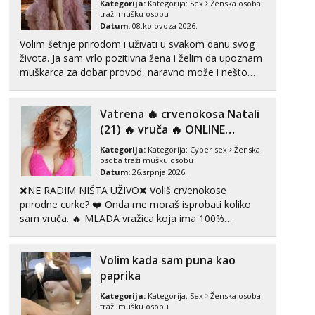
Kategorija:
Kategorija:
Sex
Ženska osoba
traži mušku osobu
Datum:
08.kolovoza 2026.
Anđela
Čekam tvoj poziv!
Volim šetnje prirodom i uživati u svakom danu svog
života. Ja sam vrlo pozitivna žena i želim da upoznam
Tel:
064/677-677
- Kod: #142
muškarca za dobar provod, naravno može i nešto
tel:0,93€ - mob:1,12€ min
više.💋🌺 Klikni na link ispod i nadji me tamo, cekam
te!
Vatrena ‎️‍🔥 crvenokosa Natali
(21) ‎️‍🔥 vruča‎ ️‍🔥 ONLINE
ZABAVA
Kategorija:
Kategorija:
Cyber sex
Ženska
osoba traži mušku osobu
Datum:
26.srpnja 2026.
❌NE RADIM NIŠTA UŽIVO❌ Voliš crvenokose
prirodne curke? ❤️ Onda me moraš isprobati koliko
sam vruča.‎ ️‍🔥 MLADA vražica koja ima 100%
prorodne grudi, 💦 Misli su mi uvijek prljave i u svemu
vidim samo užitak. 💦 U mojoj raznolikoj ponudi
Volim kada sam puna kao
možeš pranaći nešto po svojoj mjeri. Sexi videa s
kolegica...
paprika
Kategorija:
Kategorija:
Sex
Ženska osoba
traži mušku osobu