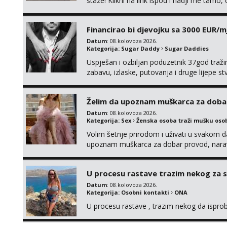
staze! Klikni na link ispod i nadji me tamo,
Financirao bi djevojku sa 3000 EUR/m
Datum
: 08.kolovoza 2026.
Kategorija:
Sugar Daddy
Sugar Daddies
Uspješan i ozbiljan poduzetnik 37god traž
zabavu, izlaske, putovanja i druge lijepe s
zgodna i atraktivna javi se na moj email:
Želim da upoznam muškarca za doba
Datum
: 08.kolovoza 2026.
Kategorija:
Sex
Ženska osoba traži mušku oso
Volim šetnje prirodom i uživati u svakom da
upoznam muškarca za dobar provod, naravno
tamo, cekam te!
U procesu rastave trazim nekog za 
Datum
: 08.kolovoza 2026.
Kategorija:
Osobni kontakti
ONA
U procesu rastave , trazim nekog da ispr