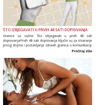
ŠTO IZBJEGAVATI U PRVIH 48 SATI DOPISIVANJA
Granice su važne: Što izbjegavati u prvih 48 sati
dopisivanjaPrvih 48 sati dopisivanja ključni su za stvaranje
prvog dojma i postavljanje zdravih granica u komunikaciji.
Važno je izbjeći prebrzo otkrivanje osobnih ili intimnih
Pročitaj više
informacija, jer nepoznata osoba još nije zaslužila to
povjerenje. Takođe...