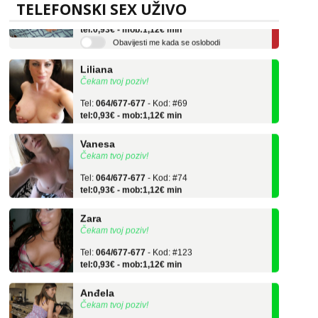
Tel:
064/677-677
- Kod: #136
TELEFONSKI SEX UŽIVO
tel:0,93€ - mob:1,12€ min
Obavijesti me kada se oslobodi
Liliana
Čekam tvoj poziv!
Tel:
064/677-677
- Kod: #69
tel:0,93€ - mob:1,12€ min
Vanesa
Čekam tvoj poziv!
Tel:
064/677-677
- Kod: #74
tel:0,93€ - mob:1,12€ min
Zara
Čekam tvoj poziv!
Tel:
064/677-677
- Kod: #123
tel:0,93€ - mob:1,12€ min
Anđela
Čekam tvoj poziv!
Tel:
064/677-677
- Kod: #142