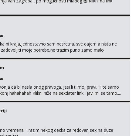
enja van Zagreba , po mogućnosti mlađeg 🥰 Klikni na link
bu
a ni kraja,jednostavno sam nesretna. sve dajem a nista ne
e zadovoljiti moje potrebe,ne trazim puno samo malo
s i njezne poljupce po tijelu koji me jako pale,obozavam kad
ni na link ispod i nadji me tamo, cekam te!
em
bu
nja da bi nasla onog pravoga. Jesi li ti moj pravi, ili te samo
nj hahahahah Klikni niže na sexdater link i javi mi se tamo....
iji
uno vremena. Trazim nekog decka za redovan sex na duze