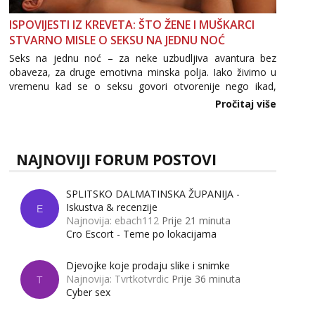
ISPOVIJESTI IZ KREVETA: ŠTO ŽENE I MUŠKARCI
STVARNO MISLE O SEKSU NA JEDNU NOĆ
Seks na jednu noć – za neke uzbudljiva avantura bez
obaveza, za druge emotivna minska polja. Iako živimo u
vremenu kad se o seksu govori otvorenije nego ikad,
tema „jedne noći strasti“ i dalje izaziva burne rasprave. Što
Pročitaj više
zapravo misle žene, a što muškarci? Jesu...
NAJNOVIJI FORUM POSTOVI
SPLITSKO DALMATINSKA ŽUPANIJA -
Iskustva & recenzije
E
Najnovija: ebach112
Prije 21 minuta
Cro Escort - Teme po lokacijama
Djevojke koje prodaju slike i snimke
Najnovija: Tvrtkotvrdic
Prije 36 minuta
T
Cyber sex