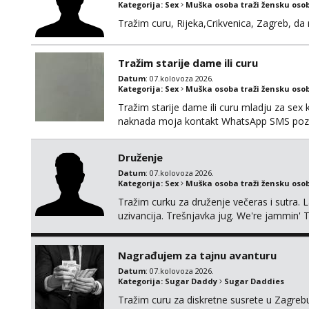
Kategorija:
Sex
Muška osoba traži žensku oso
Tražim curu, Rijeka,Crikvenica, Zagreb, d
Tražim starije dame ili curu
Datum
: 07.kolovoza 2026.
Kategorija:
Sex
Muška osoba traži žensku oso
Tražim starije dame ili curu mladju za sex
naknada moja kontakt WhatsApp SMS poziv
Druženje
Datum
: 07.kolovoza 2026.
Kategorija:
Sex
Muška osoba traži žensku oso
Tražim curku za druženje večeras i sutra. 
uzivancija. Trešnjavka jug. We're jammin' 
And I hope this jam is gonna last
Nagrađujem za tajnu avanturu
Datum
: 07.kolovoza 2026.
Kategorija:
Sugar Daddy
Sugar Daddies
Tražim curu za diskretne susrete u Zagrebu