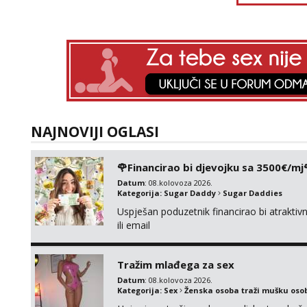
NAJNOVIJI OGLASI
🌹Financirao bi djevojku sa 3500€/mj
Datum
: 08.kolovoza 2026.
Kategorija:
Sugar Daddy
Sugar Daddies
Uspješan poduzetnik financirao bi atrakt
ili email
Tražim mlađega za sex
Datum
: 08.kolovoza 2026.
Kategorija:
Sex
Ženska osoba traži mušku oso