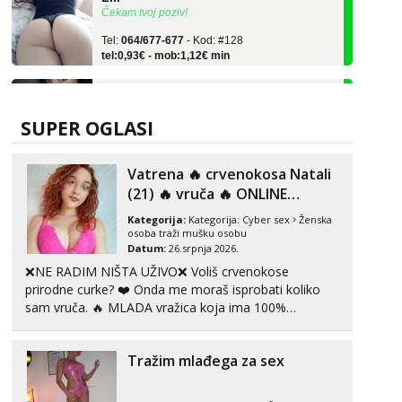
Tel:
064/677-677
- Kod: #128
tel:0,93€ - mob:1,12€ min
Zara
Čekam tvoj poziv!
Tel:
064/677-677
- Kod: #123
SUPER OGLASI
tel:0,93€ - mob:1,12€ min
Anđela
Vatrena ‎️‍🔥 crvenokosa Natali
Čekam tvoj poziv!
(21) ‎️‍🔥 vruča‎ ️‍🔥 ONLINE
ZABAVA
Tel:
064/677-677
- Kod: #142
Kategorija:
Kategorija:
Cyber sex
Ženska
tel:0,93€ - mob:1,12€ min
osoba traži mušku osobu
Datum:
26.srpnja 2026.
Liliana
❌NE RADIM NIŠTA UŽIVO❌ Voliš crvenokose
Razgovaram :)
prirodne curke? ❤️ Onda me moraš isprobati koliko
Tel:
064/677-677
- Kod: #69
sam vruča.‎ ️‍🔥 MLADA vražica koja ima 100%
tel:0,93€ - mob:1,12€ min
prorodne grudi, 💦 Misli su mi uvijek prljave i u svemu
Obavijesti me kada se oslobodi
vidim samo užitak. 💦 U mojoj raznolikoj ponudi
Tražim mlađega za sex
možeš pranaći nešto po svojoj mjeri. Sexi videa s
Maja
kolegica...
Razgovaram :)