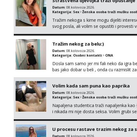
Strastvena djevojka traži opuštanje
Datum
: 08.kolovoza 2026.
Kategorija:
Sex
Ženska osoba traži mušku oso
Tražim nekoga s kime mogu dijeliti intere
svog posla, ali volim se opustiti i provesti 
nemoram samo s prijateljima opustati ;) Kli
Tražim nekog za belu:)
Datum
: 08.kolovoza 2026.
Kategorija:
Osobni kontakti
ONA
Dosla sam samo jer mi fali neko da igra be
bas jako dobar u beli , onda cu razmislit za
Volim kada sam puna kao paprika
Datum
: 08.kolovoza 2026.
Kategorija:
Sex
Ženska osoba traži mušku oso
Napaljena studentica traži napaljenka kao 
i nikada mi nije dosta seksa. Volim grubi sek
da me isprobaš Klikni na link ispod i nadji
U procesu rastave trazim nekog za 
Datum
: 08.kolovoza 2026.