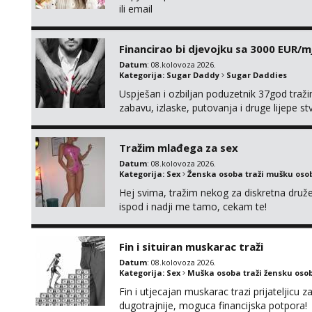
ili email
Financirao bi djevojku sa 3000 EUR/m
Datum
: 08.kolovoza 2026.
Kategorija:
Sugar Daddy
Sugar Daddies
Uspješan i ozbiljan poduzetnik 37god traž
zabavu, izlaske, putovanja i druge lijepe s
zgodna i atraktivna javi se na moj email:
Tražim mlađega za sex
Datum
: 08.kolovoza 2026.
Kategorija:
Sex
Ženska osoba traži mušku oso
Hej svima, tražim nekog za diskretna druž
ispod i nadji me tamo, cekam te!
Fin i situiran muskarac traži
Datum
: 08.kolovoza 2026.
Kategorija:
Sex
Muška osoba traži žensku oso
Fin i utjecajan muskarac trazi prijateljic
dugotrajnije, moguca financijska potpora!