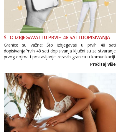
ŠTO IZBJEGAVATI U PRVIH 48 SATI DOPISIVANJA
Granice su važne: Što izbjegavati u prvih 48 sati
dopisivanjaPrvih 48 sati dopisivanja ključni su za stvaranje
prvog dojma i postavljanje zdravih granica u komunikaciji.
Važno je izbjeći prebrzo otkrivanje osobnih ili intimnih
Pročitaj više
informacija, jer nepoznata osoba još nije zaslužila to
povjerenje. Takođe...