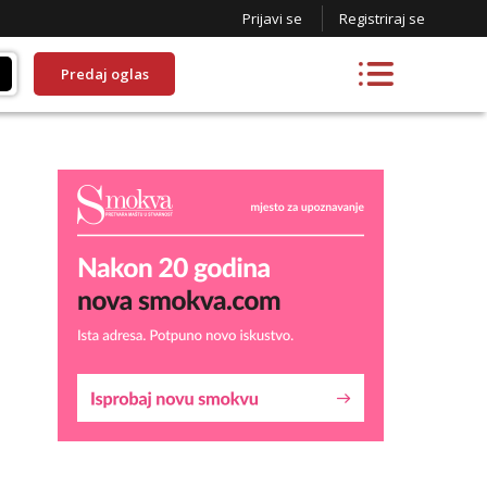
Prijavi se
Registriraj se
Predaj oglas
Liliana
Razgovaram :)