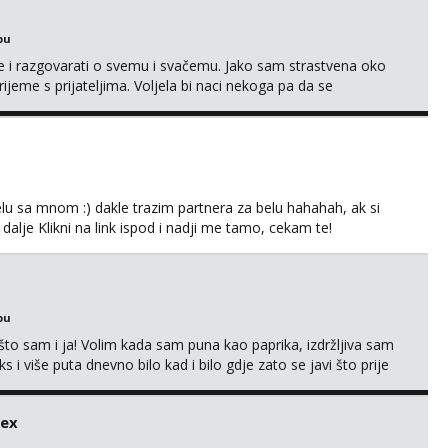
bu
se i razgovarati o svemu i svačemu. Jako sam strastvena oko
vrijeme s prijateljima. Voljela bi naci nekoga pa da se
kni na link ispod i nadji me tamo, cekam te!
lu sa mnom :) dakle trazim partnera za belu hahahah, ak si
 dalje Klikni na link ispod i nadji me tamo, cekam te!
bu
što sam i ja! Volim kada sam puna kao paprika, izdržljiva sam
s i više puta dnevno bilo kad i bilo gdje zato se javi što prije
 me tamo, cekam te!
sex