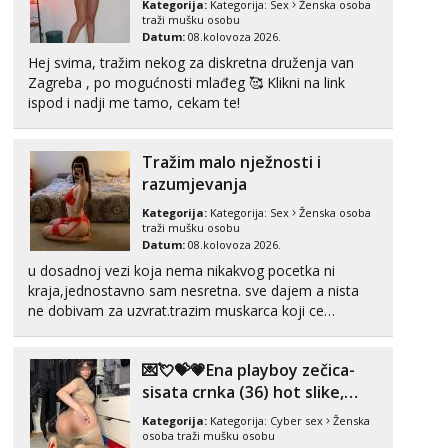
Kategorija:
Kategorija:
Sex
Ženska osoba
Tel:
064/677-677
- Kod: #04
traži mušku osobu
tel:0,93€ - mob:1,12€ min
Datum:
08.kolovoza 2026.
Obavijesti me kada se oslobodi
Hej svima, tražim nekog za diskretna druženja van
Zagreba , po mogućnosti mlađeg 🥰 Klikni na link
Biljana
ispod i nadji me tamo, cekam te!
Razgovaram :)
Tel:
064/677-677
- Kod: #132
tel:0,93€ - mob:1,12€ min
Tražim malo nježnosti i
Obavijesti me kada se oslobodi
razumjevanja
Alisa
Kategorija:
Kategorija:
Sex
Ženska osoba
Čekam tvoj poziv!
traži mušku osobu
Datum:
08.kolovoza 2026.
Tel:
064/677-677
- Kod: #106
u dosadnoj vezi koja nema nikakvog pocetka ni
tel:0,93€ - mob:1,12€ min
kraja,jednostavno sam nesretna. sve dajem a nista
ne dobivam za uzvrat.trazim muskarca koji ce
Lili
zadovoljiti moje potrebe,ne trazim puno samo malo
Čekam tvoj poziv!
njeznosti i razumjevanja. volim njezan seks i njezne
Tel:
064/677-677
- Kod: #128
💌💘💝💗Ena playboy zečica-
poljupce po tijelu koji me jako pale,obozavam kad
tel:0,93€ - mob:1,12€ min
muskar...
sisata crnka (36) hot slike,
videa i c2c💗
Zara
Kategorija:
Kategorija:
Cyber sex
Ženska
Čekam tvoj poziv!
osoba traži mušku osobu