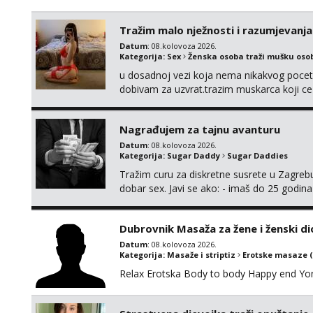
Tražim malo nježnosti i razumjevanja
Datum
: 08.kolovoza 2026.
Kategorija:
Sex
Ženska osoba traži mušku oso
u dosadnoj vezi koja nema nikakvog pocetk
dobivam za uzvrat.trazim muskarca koji c
njeznosti i razumjevanja. volim njezan sek
muskarac preuzme kontrolu . javi se :) Klik
Nagrađujem za tajnu avanturu
Datum
: 08.kolovoza 2026.
Kategorija:
Sugar Daddy
Sugar Daddies
Tražim curu za diskretne susrete u Zagrebu
dobar sex. Javi se ako: - imaš do 25 godina
fleksibilna s vremenom (jer ga nemam previ
vodiš brigu o zdravlju i koristiš zaštitu Ne jav
Dubrovnik Masaža za žene i ženski di
Datum
: 08.kolovoza 2026.
Kategorija:
Masaže i striptiz
Erotske masaze 
Relax Erotska Body to body Happy end Yo