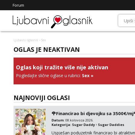
Forum
Ljubavni oglasnik
› Sex
OGLAS JE NEAKTIVAN
Oglas koji tražite više nije aktivan
Pogledajte slične oglase u rubrici:
Sex
»
NAJNOVIJI OGLASI
🌹Financirao bi djevojku sa 3500€/mj
Datum
: 08.kolovoza 2026.
Kategorija:
Sugar Daddy
Sugar Daddies
Uspješan poduzetnik financirao bi atrakt