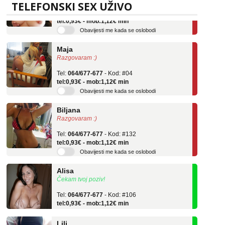
Tel:
064/677-677
- Kod: #69
TELEFONSKI SEX UŽIVO
tel:0,93€ - mob:1,12€ min
Obavijesti me kada se oslobodi
Maja
Razgovaram :)
Tel:
064/677-677
- Kod: #04
tel:0,93€ - mob:1,12€ min
Obavijesti me kada se oslobodi
Biljana
Razgovaram :)
Tel:
064/677-677
- Kod: #132
tel:0,93€ - mob:1,12€ min
Obavijesti me kada se oslobodi
Alisa
Čekam tvoj poziv!
Tel:
064/677-677
- Kod: #106
tel:0,93€ - mob:1,12€ min
Lili
Čekam tvoj poziv!