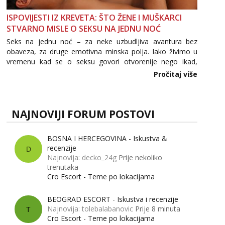
ISPOVIJESTI IZ KREVETA: ŠTO ŽENE I MUŠKARCI
STVARNO MISLE O SEKSU NA JEDNU NOĆ
Seks na jednu noć – za neke uzbudljiva avantura bez
obaveza, za druge emotivna minska polja. Iako živimo u
vremenu kad se o seksu govori otvorenije nego ikad,
tema „jedne noći strasti“ i dalje izaziva burne rasprave. Što
Pročitaj više
zapravo misle žene, a što muškarci? Jesu...
NAJNOVIJI FORUM POSTOVI
BOSNA I HERCEGOVINA - Iskustva &
recenzije
D
Najnovija: decko_24g
Prije nekoliko
trenutaka
Cro Escort - Teme po lokacijama
BEOGRAD ESCORT - Iskustva i recenzije
Najnovija: tolebalabanovic
Prije 8 minuta
T
Cro Escort - Teme po lokacijama