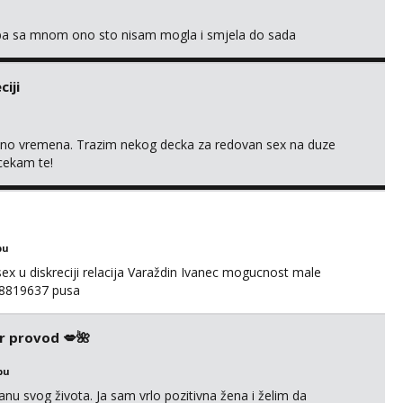
oba sa mnom ono sto nisam mogla i smjela do sada
iji
uno vremena. Trazim nekog decka za redovan sex na duze
 cekam te!
bu
ex u diskreciji relacija Varaždin Ivanec mogucnost male
098819637 pusa
r provod 💋🌺
bu
nu svog života. Ja sam vrlo pozitivna žena i želim da