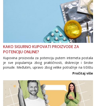
KAKO SIGURNO KUPOVATI PROIZVODE ZA
POTENCIJU ONLINE?
Kupovina proizvoda za potenciju putem interneta postala
je sve popularnija zbog praktičnosti, diskrecije i široke
ponude. Međutim, upravo zbog velike potražnje na tržištu
se pojavljuju i brojni krivotvoreni proizvodi, nepouzdane
Pročitaj više
internetske trgovine te proizvodi nepoznatog podrijetla. ...