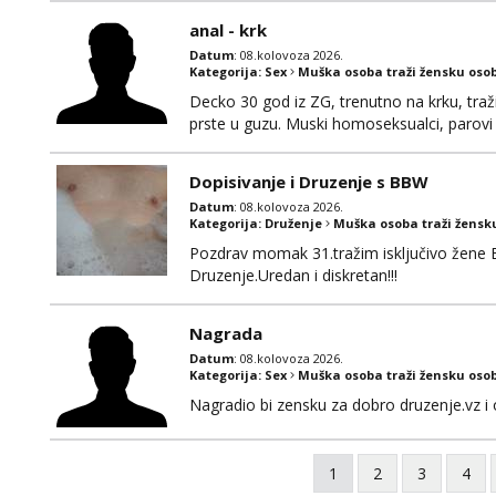
anal - krk
Datum
: 08.kolovoza 2026.
Kategorija:
Sex
Muška osoba traži žensku oso
Decko 30 god iz ZG, trenutno na krku, traž
prste u guzu. Muski homoseksualci, parovi 
opcenito (gotovina) ili unaprijed (aircash,
na whatsapp 0958048882.
Dopisivanje i Druzenje s BBW
Datum
: 08.kolovoza 2026.
Kategorija:
Druženje
Muška osoba traži žensk
Pozdrav momak 31.tražim isključivo žene 
Druzenje.Uredan i diskretan!!!
Nagrada
Datum
: 08.kolovoza 2026.
Kategorija:
Sex
Muška osoba traži žensku oso
Nagradio bi zensku za dobro druzenje.vz i 
1
2
3
4