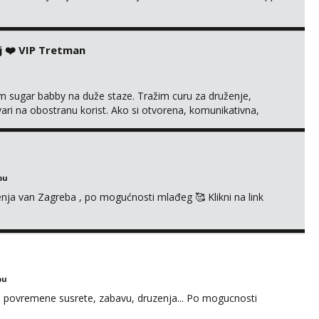
j ❤️ VIP Tretman
im sugar babby na duže staze. Tražim curu za druženje,
tvari na obostranu korist. Ako si otvorena, komunikativna,
 markodalic37@gmail.com
bu
enja van Zagreba , po mogućnosti mlađeg 🥰 Klikni na link
bu
u za povremene susrete, zabavu, druzenja... Po mogucnosti