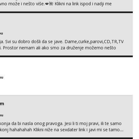
 može i nešto više.💋🌺 Klikni na link ispod i nadji me
bu
. Svi su dobro došli da se jave. Dame,curke,parovi,CD,TR,TV
. Prostor nemam ali ako smo za druženje možemo nešto
bu
em
bu
nja da bi nasla onog pravoga. Jesi li ti moj pravi, ili te samo
nj hahahahah Klikni niže na sexdater link i javi mi se tamo....