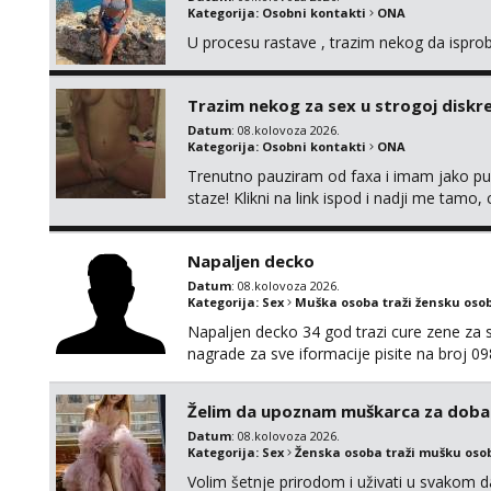
Kategorija:
Osobni kontakti
ONA
U procesu rastave , trazim nekog da ispr
Trazim nekog za sex u strogoj diskrec
Datum
: 08.kolovoza 2026.
Kategorija:
Osobni kontakti
ONA
Trenutno pauziram od faxa i imam jako p
staze! Klikni na link ispod i nadji me tamo,
Napaljen decko
Datum
: 08.kolovoza 2026.
Kategorija:
Sex
Muška osoba traži žensku oso
Napaljen decko 34 god trazi cure zene za s
nagrade za sve iformacije pisite na broj 
Želim da upoznam muškarca za doba
Datum
: 08.kolovoza 2026.
Kategorija:
Sex
Ženska osoba traži mušku oso
Volim šetnje prirodom i uživati u svakom da