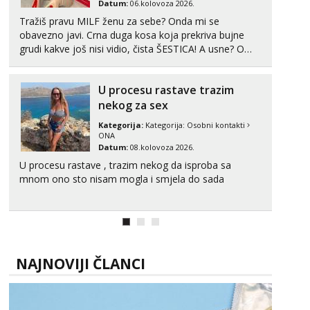
Datum:
06.kolovoza 2026.
Tel:
064/677-677
- Kod: #123
Tražiš pravu MILF ženu za sebe? Onda mi se
tel:0,93€ - mob:1,12€ min
obavezno javi. Crna duga kosa koja prekriva bujne
grudi kakve još nisi vidio, čista ŠESTICA! A usne? O
Anđela
usnama bolje da ni ne pričam. Prave pune usne koje
Čekam tvoj poziv!
će ti se urezati u pamćenje, jer vjeruj mi, takve još
Tel:
064/677-677
- Kod: #142
U procesu rastave trazim
nisi vidio. Uvijek sam spremna za ONLOINE zabavu...
tel:0,93€ - mob:1,12€ min
nekog za sex
Kategorija:
Kategorija:
Osobni kontakti
ONA
Datum:
08.kolovoza 2026.
U procesu rastave , trazim nekog da isproba sa
mnom ono sto nisam mogla i smjela do sada
NAJNOVIJI ČLANCI