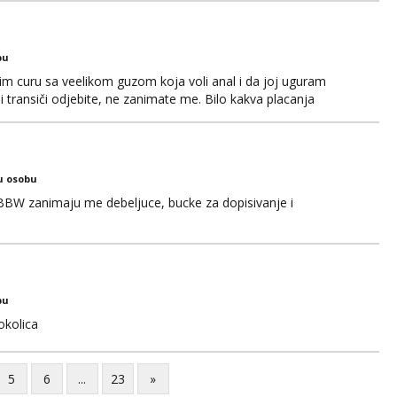
bu
im curu sa veelikom guzom koja voli anal i da joj uguram
i transiči odjebite, ne zanimate me. Bilo kakva placanja
 paysafecard, bonovi) ne dolaze u obzir. Javit se prvo porukom
u osobu
BBW zanimaju me debeljuce, bucke za dopisivanje i
bu
okolica
5
6
...
23
»