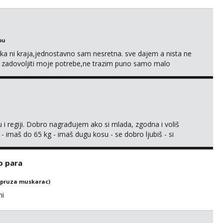
bu
a ni kraja,jednostavno sam nesretna. sve dajem a nista ne
e zadovoljiti moje potrebe,ne trazim puno samo malo
s i njezne poljupce po tijelu koji me jako pale,obozavam kad
ni na link ispod i nadji me tamo, cekam te!
 i regiji. Dobro nagrađujem ako si mlada, zgodna i voliš
 - imaš do 65 kg - imaš dugu kosu - se dobro ljubiš - si
še) i dostupna radnim danom (vikendi i noći su za obitelj) -
ljajte se: - debele - frajeri i paro...
o para
(pruza muskarac)
ni