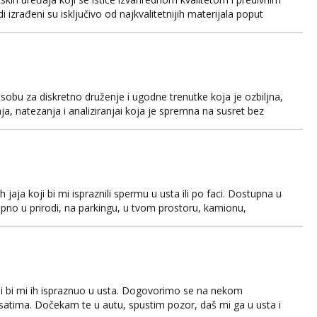
 izrađeni su isključivo od najkvalitetnijih materijala poput
za vaše tijelo. Le Wand Gee Rose Gold je vibrator kompaktnih
i pružio besprijekornu stimulaciju vaš...
osobu za diskretno druženje i ugodne trenutke koja je ozbiljna,
a, natezanja i analiziranjai koja je spremna na susret bez
varno to želi. Dugi niz godina u vezi bez djece. Živimo
oreni i perverzni i željni druženja bez stida i...
ja koji bi mi ispraznili spermu u usta ili po faci. Dostupna u
pno u prirodi, na parkingu, u tvom prostoru, kamionu,
Javi se na mail za dogovor. Prednost je opis i slika kurca u
obro špricaju, perverzni, s jačim seksualnim nagon...
i bi mi ih ispraznuo u usta. Dogovorimo se na nekom
 satima. Dočekam te u autu, spustim pozor, daš mi ga u usta i