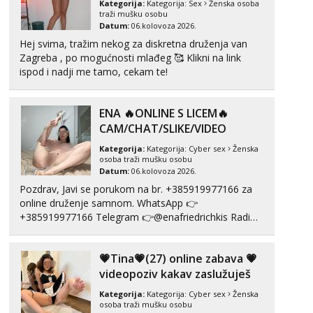
Kategorija:
Kategorija:
Sex
Ženska osoba
Mira
traži mušku osobu
Čekam tvoj poziv!
Datum:
06.kolovoza 2026.
Tel:
064/677-677
- Kod: #72
Hej svima, tražim nekog za diskretna druženja van
tel:0,93€ - mob:1,12€ min
Zagreba , po mogućnosti mlađeg 🥰 Klikni na link
ispod i nadji me tamo, cekam te!
ENA 🔥ONLINE S LICEM🔥
CAM/CHAT/SLIKE/VIDEO
Kategorija:
Kategorija:
Cyber sex
Ženska
osoba traži mušku osobu
Datum:
06.kolovoza 2026.
Pozdrav, Javi se porukom na br. +385919977166 za
online druženje samnom. WhatsApp 👉
+385919977166 Telegram 👉@enafriedrichkis Radim
videopozive s licem, solo i s partnerom, kolegicama
(Tina&Natali), razne kombinacije halteri, haljine,
💗Tina💗(27) online zabava 💗
štikle, samostojeće itd. Nudim svakakva videa seksa,
puš...
videopoziv kakav zaslužuješ
Kategorija:
Kategorija:
Cyber sex
Ženska
osoba traži mušku osobu