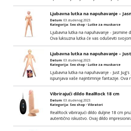
iskustvo i mnoge značajke koje će oduševiti
sigurni za tijelo i ugodni na dodir, pružaju
Ljubavna lutka na napuhavanje – Jas
Datum
: 03.studenog 2023.
Kategorija:
Sex shop
Lutke za muskarce
Ljubavna lutka na napuhavanje - Jasmine don
Ova luksuzna lutka će vas oduševiti svojo
pružajući vam nezaboravna iskustva. Izrađen
siguran za tijelo, osiguravajući udobnost i 
Ljubavna lutka na napuhavanje – Just
Datum
: 03.studenog 2023.
Kategorija:
Sex shop
Lutke za muskarce
Ljubavna lutka na napuhavanje - Just Jug's 
ispunjava vaše najintimnije fantazije. Ova r
izvanrednom kvalitetom i autentičnim dizaj
nježan na dodir i siguran za tijelo, pružaju
Vibrirajući dildo RealRock 18 cm
Datum
: 03.studenog 2023.
Kategorija:
Sex shop
Vibratori
RealRock vibrirajući dildo duljine 18 cm pru
autentično iskustvo. Ovaj dildo impresio
doživite senzacije koje će vas ostaviti zad
nježan na dodir i siguran za tijelo, pružaj