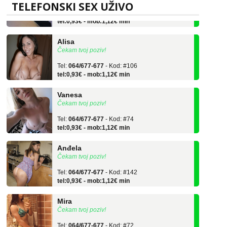
TELEFONSKI SEX UŽIVO
Tel:
064/677-677
- Kod: #119
tel:0,93€ - mob:1,12€ min
Alisa
Čekam tvoj poziv!
Tel:
064/677-677
- Kod: #106
tel:0,93€ - mob:1,12€ min
Vanesa
Čekam tvoj poziv!
Tel:
064/677-677
- Kod: #74
tel:0,93€ - mob:1,12€ min
Anđela
Čekam tvoj poziv!
Tel:
064/677-677
- Kod: #142
tel:0,93€ - mob:1,12€ min
Mira
Čekam tvoj poziv!
Tel:
064/677-677
- Kod: #72
tel:0,93€ - mob:1,12€ min