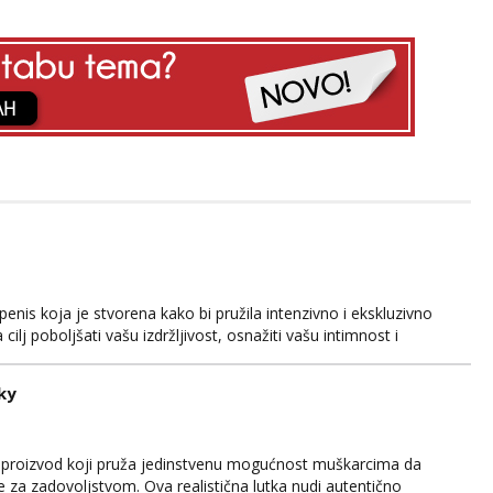
is koja je stvorena kako bi pružila intenzivno i ekskluzivno
lj poboljšati vašu izdržljivost, osnažiti vašu intimnost i
sokokvalitetnih materijala koji su sigurni za tijelo i
wer Pussy Pump je pažljivo oblikovan kako bi pružio...
ky
i proizvod koji pruža jedinstvenu mogućnost muškarcima da
be za zadovoljstvom. Ova realistična lutka nudi autentično