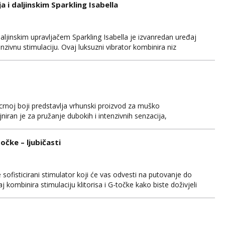
 i daljinskim Sparkling Isabella
aljinskim upravljačem Sparkling Isabella je izvanredan uređaj
enzivnu stimulaciju. Ovaj luksuzni vibrator kombinira niz
atne senzacije i potpunu kontrolu. Izrađen od
na, Sparkling Isabella nudi nježnu teksturu i sigurnost ...
rnoj boji predstavlja vrhunski proizvod za muško
niran je za pružanje dubokih i intenzivnih senzacija,
ako biste postigli nevjerojatno zadovoljstvo i relaksaciju. Hugo
vrhunskim materijalima, što uključuje siguran silikon koj...
očke – ljubičasti
 sofisticirani stimulator koji će vas odvesti na putovanje do
 kombinira stimulaciju klitorisa i G-točke kako biste doživjeli
prije niste iskusili. Dizajniran je s najvišim standardima
n koji je nježan na dodir i prija...