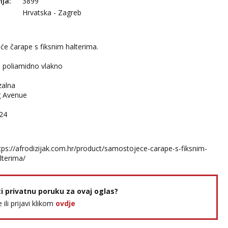
nja:
3899
Hrvatska - Zagreb
e čarape s fiksnim halterima.
% poliamidno vlakno
zalna
g Avenue
24
tps://afrodizijak.com.hr/product/samostojece-carape-s-fiksnim-
lterima/
ti privatnu poruku za ovaj oglas?
e ili prijavi klikom
ovdje