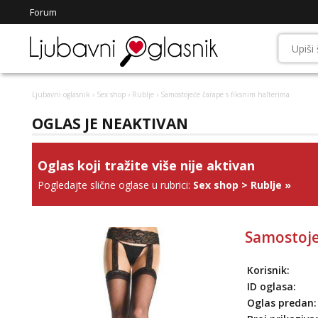
Forum
Ljubavni oglasnik
›
Sex shop
›
Rublje
› Samostojeće čarape s fiksnim halterima
OGLAS JE NEAKTIVAN
Oglas koji tražite više nije aktivan
Pogledajte slične oglase u rubrici:
Sex shop
>
Rublje
»
Samostoje
Korisnik:
ID oglasa:
Oglas predan: