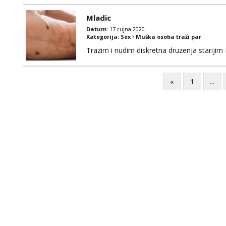
iscijedim ti ga do kraja. Možeš me i naguzi
Mladic
Datum
: 17.rujna 2020.
Kategorija:
Sex
Muška osoba traži par
Trazim i nudim diskretna druzenja starijim
«
1
...