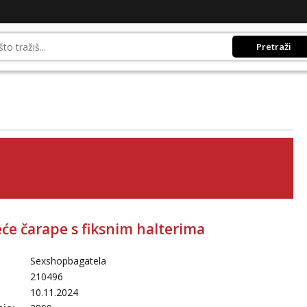
Pretraži
će čarape s fiksnim halterima
Sexshopbagatela
210496
10.11.2024