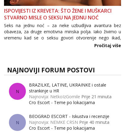
ISPOVIJESTI IZ KREVETA: ŠTO ŽENE I MUŠKARCI
STVARNO MISLE O SEKSU NA JEDNU NOĆ
Seks na jednu noć – za neke uzbudljiva avantura bez
obaveza, za druge emotivna minska polja. Iako živimo u
vremenu kad se o seksu govori otvorenije nego ikad,
tema „jedne noći strasti“ i dalje izaziva burne rasprave. Što
Pročitaj više
zapravo misle žene, a što muškarci? Jesu...
NAJNOVIJI FORUM POSTOVI
BRAZILKE, LATINE, UKRAINKE i ostale
strankinje u HR
N
Najnovija: NetkoIzGomile
Prije 21 minuta
Cro Escort - Teme po lokacijama
BEOGRAD ESCORT - Iskustva i recenzije
Najnovija: NEMKE CRSN
Prije 40 minuta
N
Cro Escort - Teme po lokacijama