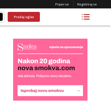
Prijavi se
Registriraj se
Predaj oglas
Snježana
Čekam tvoj poziv!