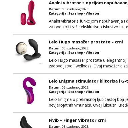
Analni vibrator s opcijom napuhavanja
Datum
: 03.studenog 2023.
Kategorija:
Sex shop
Vibratori
Analni vibrator s funkcijom napuhavanja i d
za one koji traže ekskluzivno iskustvo i int
naprednih značajki kako bi pružio nevjeroj
visokokvalitetnog, tijelu prijateljskog siliko
Lelo Hugo masažer prostate – crni
Datum
: 03.studenog 2023.
Kategorija:
Sex shop
Vibratori
Lelo Hugo masažer prostate u elegantnoj c
zadovoljstvo i wellness. Ovaj masažer dizaj
istovremeno ciljajući prostati i perineum, k
se izdvaja po svom sofisticiranom dizajnu i 
Lelo Enigma stimulator klitorisa i G-t
Datum
: 03.studenog 2023.
Kategorija:
Sex shop
Vibratori
Lelo Enigma u prekrasnoj ljubičastoj boji je
nevjerojatnih vrhunaca. Ovaj luksuzni uređaj
duboko zadovoljstvo i senzacije koje nikada 
kvalitete i udobnosti, koristeći siguran siliko
Fivib – Finger Vibrator crni
Datum
: 03.studenog 2023.