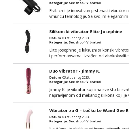
Kategorija:
Sex shop
Vibratori
Fivib crni je inovativan prstenasti vibrator
vrhuncu tehnologije. Sa svojim elegantnim
dozu luksuza vašem intimnom iskustvu. Jedn
omogućavajući vam potpunu kontrolu nad s
Silikonski vibrator Elite Josephine
Datum
: 03.studenog 2023.
Kategorija:
Sex shop
Vibratori
Elite Josephine je luksuzni silikonski vibr
i performansama. Izrađen od visokokvalitetn
vibrator pruža nevjerojatno realistično i
ciljano usmjeravanje za maksimalnu stimulac
Duo vibrator - Jimmy K.
Datum
: 03.studenog 2023.
Kategorija:
Sex shop
Vibratori
Jimmy K. je vibrator koji ima sve što bi s
napravljenom od mekanog silikona koji je 
klitorisa. U samom vibratoru nalaze se dv
načina vibriranja.
Vibrator za G – točku Le Wand Gee 
Datum
: 03.studenog 2023.
Kategorija:
Sex shop
Vibratori
'Le Wand' je ekskluzivni brend intimnih ero