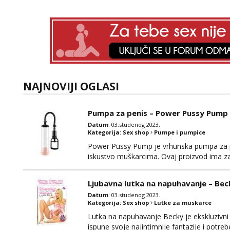
NAJNOVIJI OGLASI
Pumpa za penis – Power Pussy Pump
Datum
: 03.studenog 2023.
Kategorija:
Sex shop
Pumpe i pumpice
Power Pussy Pump je vrhunska pumpa za pen
iskustvo muškarcima. Ovaj proizvod ima za ci
pružiti duboko zadovoljstvo. Izrađen je od vi
omogućuju udobnost tijekom korištenja. Po
Ljubavna lutka na napuhavanje – Bec
Datum
: 03.studenog 2023.
Kategorija:
Sex shop
Lutke za muskarce
Lutka na napuhavanje Becky je ekskluzivn
ispune svoje najintimnije fantazije i potre