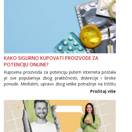
KAKO SIGURNO KUPOVATI PROIZVODE ZA
POTENCIJU ONLINE?
Kupovina proizvoda za potenciju putem interneta postala
je sve popularnija zbog praktičnosti, diskrecije i široke
ponude. Međutim, upravo zbog velike potražnje na tržištu
se pojavljuju i brojni krivotvoreni proizvodi, nepouzdane
Pročitaj više
internetske trgovine te proizvodi nepoznatog podrijetla. ...