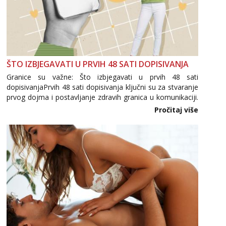
ŠTO IZBJEGAVATI U PRVIH 48 SATI DOPISIVANJA
Granice su važne: Što izbjegavati u prvih 48 sati
dopisivanjaPrvih 48 sati dopisivanja ključni su za stvaranje
prvog dojma i postavljanje zdravih granica u komunikaciji.
Važno je izbjeći prebrzo otkrivanje osobnih ili intimnih
Pročitaj više
informacija, jer nepoznata osoba još nije zaslužila to
povjerenje. Takođe...