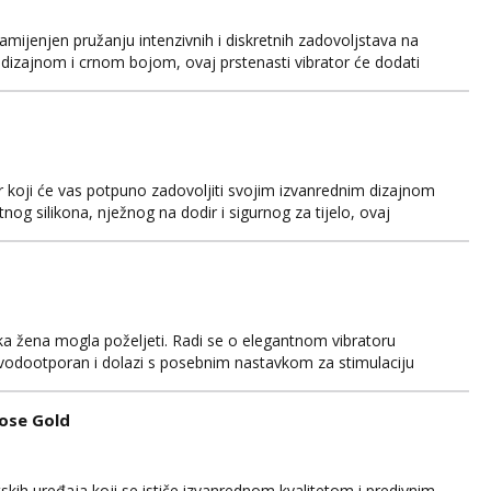
 namijenjen pružanju intenzivnih i diskretnih zadovoljstava na
 dizajnom i crnom bojom, ovaj prstenasti vibrator će dodati
ostavan za upotrebu, Fivib se stavlja na prst poput prstena,
vojim senzualnim putovanjem. Nježan i baršunas...
ator koji će vas potpuno zadovoljiti svojim izvanrednim dizajnom
og silikona, nježnog na dodir i sigurnog za tijelo, ovaj
skustvo. Njegova ergonomska forma omogućuje lako rukovanje i
iju. Elite Josephine dolazi s raznovrsnim br...
vaka žena mogla poželjeti. Radi se o elegantnom vibratoru
vodootporan i dolazi s posebnim nastavkom za stimulaciju
a odvojena motora koji omogućuju izbor između 10 različitih
Rose Gold
tskih uređaja koji se ističe izvanrednom kvalitetom i predivnim