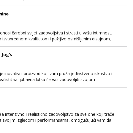
 korisnike. Izrađena je od visokokvalitetnih materijala koji su
ći udobnost tijekom upotrebe. Ljubavna lutka n...
mine
osi čarobni svijet zadovoljstva i strasti u vašu intimnost.
m izvanrednom kvalitetom i pažljivo osmišljenim dizajnom,
a je od visokokvalitetnog materijala koji je nježan na dodir i
zadovoljstvo tijekom cijelog iskustva. Ljubav...
 Jug’s
je inovativni proizvod koji vam pruža jedinstveno iskustvo i
ealistična ljubavna lutka će vas zadovoljiti svojom
nom. Izrađena je od visokokvalitetnog materijala koji je
ći vam udobnost i zadovoljstvo tijekom korištenja. Jus...
ža intenzivno i realistično zadovoljstvo za sve one koji traže
nira svojim izgledom i performansama, omogućujući vam da
ovoljenima. Izrađen je od visokokvalitetnog materijala koji je
ući vam potpunu udobnost tijekom korištenja....