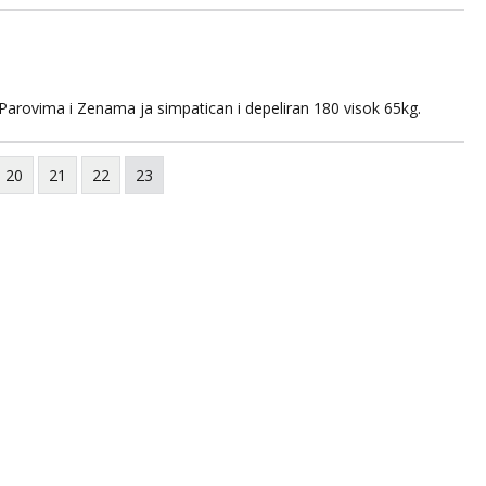
ti. Nina CD
 Parovima i Zenama ja simpatican i depeliran 180 visok 65kg.
20
21
22
23