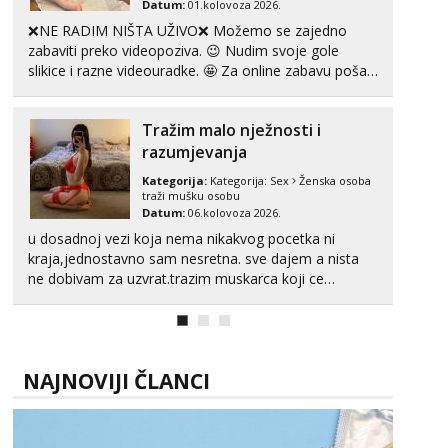
Datum:
01.kolovoza 2026.
❌NE RADIM NIŠTA UŽIVO❌ Možemo se zajedno
zabaviti preko videopoziva. 😉 Nudim svoje gole
slikice i razne videouradke. 🤩 Za online zabavu pošalji
poruku na Whatsapp, Telegram ili Viber. 😎 +385 91
912 3322 Za provjeru moje autentičnosti možeš me
Tražim malo nježnosti i
vidjeti na videopozivu. 😉 S vama sam vec 5 ...
razumjevanja
Kategorija:
Kategorija:
Sex
Ženska osoba
traži mušku osobu
Datum:
06.kolovoza 2026.
u dosadnoj vezi koja nema nikakvog pocetka ni
kraja,jednostavno sam nesretna. sve dajem a nista
ne dobivam za uzvrat.trazim muskarca koji ce
zadovoljiti moje potrebe,ne trazim puno samo malo
njeznosti i razumjevanja. volim njezan seks i njezne
poljupce po tijelu koji me jako pale,obozavam kad
muskar...
NAJNOVIJI ČLANCI