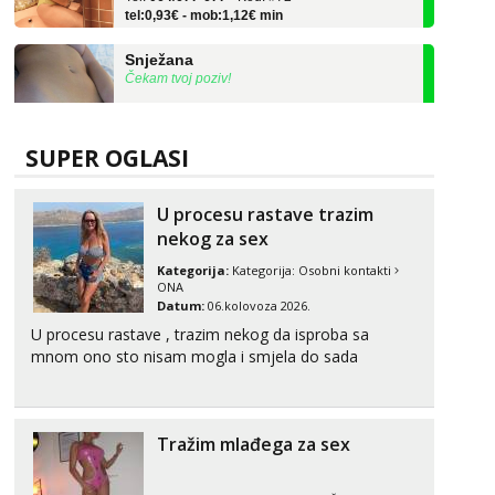
Snježana
Čekam tvoj poziv!
Tel:
064/677-677
- Kod: #119
tel:0,93€ - mob:1,12€ min
SUPER OGLASI
Alisa
Čekam tvoj poziv!
Tel:
064/677-677
- Kod: #106
U procesu rastave trazim
tel:0,93€ - mob:1,12€ min
nekog za sex
Kategorija:
Kategorija:
Osobni kontakti
Vanesa
ONA
Čekam tvoj poziv!
Datum:
06.kolovoza 2026.
Tel:
064/677-677
- Kod: #74
U procesu rastave , trazim nekog da isproba sa
tel:0,93€ - mob:1,12€ min
mnom ono sto nisam mogla i smjela do sada
Anđela
Čekam tvoj poziv!
Tražim mlađega za sex
Tel:
064/677-677
- Kod: #142
tel:0,93€ - mob:1,12€ min