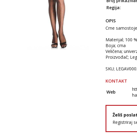
Broj prikaziva
Regija:
OPIS
Crne samostojeć
Materijal; 100 
Boja; crna
Veličena; univer
Proizvođač; Le
SKU; LEGAV000
KONTAKT
ht
Web
ha
Želiš posla
Registriraj s