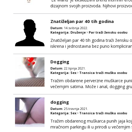
dizajnom svojih proizvoda. Njihovi proizvodi
silikona i metala, koji su potpuno sigurni 
dimenzija s ravnim vrhom, dizajniran kako b
Znatiželjan par 40 tih godina
Datum
: 14.svibnja 2022.
Kategorija:
Druženje
Par traži žensku osobu
Znatiželjan par 40 tih godina traži žensku 
iskrena i jednostavna bez puno kompliciranj
puno beskonačnog dopisvanja. Znači koja st
drugačiji život od klasičnih parova. Posve otv
Dogging
Datum
: 22.lipnja 2021.
Kategorija:
Sex
Transica traži mušku osobu
Tražim obdarene perverzne muškarce punih ja
večernjim satima. Može i anal, dogging gru
kombiju ... Pohotna sam jahačica na kurcu. 
prvoj poruci u mailu (samo obdareni, koji d
dogging
Datum
: 25.travnja 2021.
Kategorija:
Sex
Transica traži mušku osobu
Tražim obdarenog muškarca punih jaja koj
mračnom parkingu ili u prirodi u večernjim