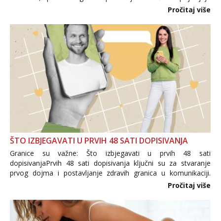
i brojni krivotvoreni proizvodi, nepouzdane internetske
Pročitaj više
trgovine te proizvodi nepoznatog podrijetla. ...
ŠTO IZBJEGAVATI U PRVIH 48 SATI DOPISIVANJA
Granice su važne: Što izbjegavati u prvih 48 sati
dopisivanjaPrvih 48 sati dopisivanja ključni su za stvaranje
prvog dojma i postavljanje zdravih granica u komunikaciji.
Važno je izbjeći prebrzo otkrivanje osobnih ili intimnih
Pročitaj više
informacija, jer nepoznata osoba još nije zaslužila to
povjerenje. Takođe...