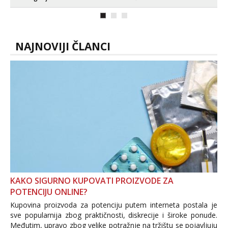
puta dnevno bilo kad i bilo gdje zato se
javi što prije da me isprobaš Klikni na
link ispod i nadji me tamo, cekam te!
NAJNOVIJI ČLANCI
KAKO SIGURNO KUPOVATI PROIZVODE ZA
POTENCIJU ONLINE?
Kupovina proizvoda za potenciju putem interneta postala je
sve popularnija zbog praktičnosti, diskrecije i široke ponude.
Međutim, upravo zbog velike potražnje na tržištu se pojavljuju