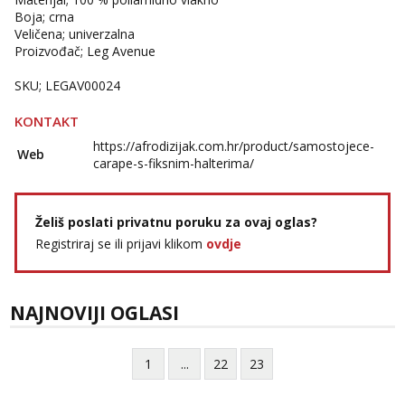
Boja; crna
Tel:
064/677-677
- Kod: #142
Veličena; univerzalna
tel:0,93€ - mob:1,12€ min
Proizvođač; Leg Avenue
SKU; LEGAV00024
KONTAKT
https://afrodizijak.com.hr/product/samostojece-
Web
carape-s-fiksnim-halterima/
Želiš poslati privatnu poruku za ovaj oglas?
Registriraj se ili prijavi klikom
ovdje
NAJNOVIJI OGLASI
1
...
22
23