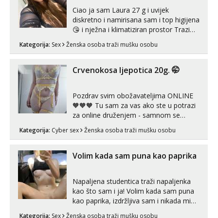
Ciao ja sam Laura 27 g i uvijek
diskretno i namirisana sam i top higijena
😘 i nježna i klimatiziran prostor Trazim
sex za nagradu Radim klasican sex
Kategorija:
Sex
Ženska osoba traži mušku osobu
Pusenje i gutanje sperme Erotsko rublje
imam uvijek Lizati me mozes i ljubiti po
tijelu Iskljucivo neradim analni !!! I
Crvenokosa ljepotica 20g. 🤭
neljubim se Wha...
Pozdrav svim obožavateljima ONLINE
🧡🧡🧡 Tu sam za vas ako ste u potrazi
za online druženjem - samnom se
možete zabaviti preko videopoziva, ili
Kategorija:
Cyber sex
Ženska osoba traži mušku osobu
ako vam nisam dovoljna radim i u paru i
trojci s kolegicama, svaka je drugačija
😉 Radim i vruća tipkanja uz slike i hot
Volim kada sam puna kao paprika
line pozive. Za vas sam pripremila ...
Napaljena studentica traži napaljenka
kao što sam i ja! Volim kada sam puna
kao paprika, izdržljiva sam i nikada mi
nije dosta seksa. Volim grubi seks i više
Kategorija:
Sex
Ženska osoba traži mušku osobu