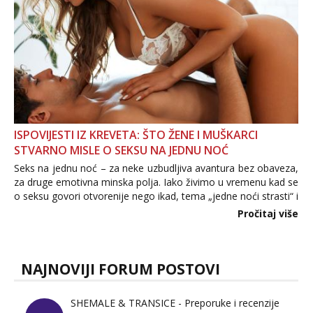
ISPOVIJESTI IZ KREVETA: ŠTO ŽENE I MUŠKARCI
STVARNO MISLE O SEKSU NA JEDNU NOĆ
Seks na jednu noć – za neke uzbudljiva avantura bez obaveza,
za druge emotivna minska polja. Iako živimo u vremenu kad se
o seksu govori otvorenije nego ikad, tema „jedne noći strasti“ i
dalje izaziva burne rasprave. Što zapravo misle žene, a što
Pročitaj više
muškarci? Jesu...
NAJNOVIJI FORUM POSTOVI
SHEMALE & TRANSICE - Preporuke i recenzije