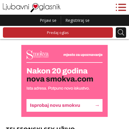
Prijavi se
Registriraj se
Predaj oglas
Liliana
Čekam tvoj poziv!
Tel:
064/677-677
- Kod: #69