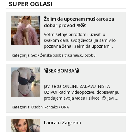
SUPER OGLASI
Želim da upoznam muškarca za
dobar provod 💋🌺
Volim šetnje prirodom i uživati u
svakom danu svog života. Ja sam vrlo
pozitivna žena i želim da upoznam
muškarca za dobar provod, naravno
Kategorija:
Sex
Ženska osoba traži mušku osobu
može i nešto više.💋🌺 Klikni na link
ispod i nadji me tamo, cekam te!
💣SEX BOMBA💣
Javi se za ONLINE ZABAVU. NISTA
UZIVO! Radim videopozive, dopisivanja,
prodajem svoja videa i slikice. 😚 Javi mi
se porukom na Whatsupp, Viber ili
Kategorija:
Osobni kontakti
ONA
Telegram. +385 91 723 0045
Laura u Zagrebu