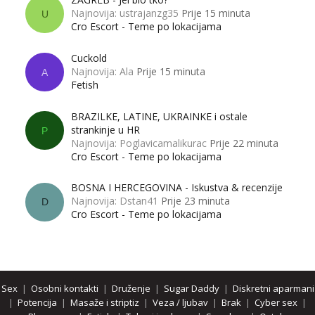
Najnovija: ustrajanzg35
Prije 15 minuta
U
Cro Escort - Teme po lokacijama
Cuckold
Najnovija: Ala
Prije 15 minuta
A
Fetish
BRAZILKE, LATINE, UKRAINKE i ostale
strankinje u HR
P
Najnovija: Poglavicamalikurac
Prije 22 minuta
Cro Escort - Teme po lokacijama
BOSNA I HERCEGOVINA - Iskustva & recenzije
Najnovija: Dstan41
Prije 23 minuta
D
Cro Escort - Teme po lokacijama
Sex
|
Osobni kontakti
|
Druženje
|
Sugar Daddy
|
Diskretni aparmani
|
Potencija
|
Masaže i striptiz
|
Veza / ljubav
|
Brak
|
Cyber sex
|