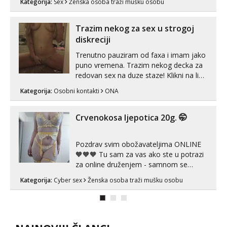
Kategorija:
Sex
Ženska osoba traži mušku osobu
Trazim nekog za sex u strogoj
diskreciji
Trenutno pauziram od faxa i imam jako
puno vremena. Trazim nekog decka za
redovan sex na duze staze! Klikni na link
ispod i nadji me tamo, cekam te!
Kategorija:
Osobni kontakti
ONA
Crvenokosa ljepotica 20g. 🤭
Pozdrav svim obožavateljima ONLINE
🧡🧡🧡 Tu sam za vas ako ste u potrazi
za online druženjem - samnom se
možete zabaviti preko videopoziva, ili
Kategorija:
Cyber sex
Ženska osoba traži mušku osobu
ako vam nisam dovoljna radim i u paru i
trojci s kolegicama, svaka je drugačija
😉 Radim i vruća tipkanja uz slike i hot
line pozive. Za vas sam pripremila ...