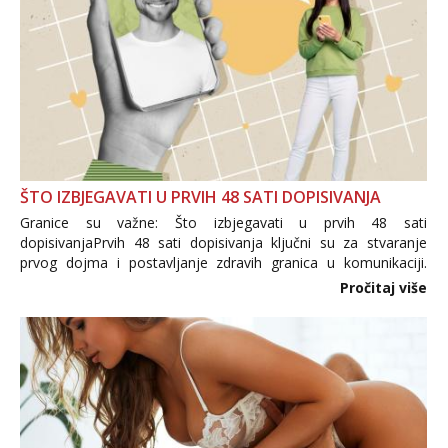
ŠTO IZBJEGAVATI U PRVIH 48 SATI DOPISIVANJA
Granice su važne: Što izbjegavati u prvih 48 sati
dopisivanjaPrvih 48 sati dopisivanja ključni su za stvaranje
prvog dojma i postavljanje zdravih granica u komunikaciji.
Važno je izbjeći prebrzo otkrivanje osobnih ili intimnih
Pročitaj više
informacija, jer nepoznata osoba još nije zaslužila to
povjerenje. Takođe...