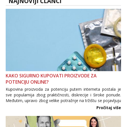
NAJNOVIJI ČLANCI
KAKO SIGURNO KUPOVATI PROIZVODE ZA
POTENCIJU ONLINE?
Kupovina proizvoda za potenciju putem interneta postala je
sve popularnija zbog praktičnosti, diskrecije i široke ponude.
Međutim, upravo zbog velike potražnje na tržištu se pojavljuju
i brojni krivotvoreni proizvodi, nepouzdane internetske
Pročitaj više
trgovine te proizvodi nepoznatog podrijetla. ...