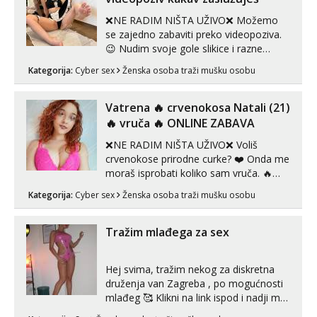
Alisa
❌NE RADIM NIŠTA UŽIVO❌ Možemo
Razgovaram :)
se zajedno zabaviti preko videopoziva.
Tel:
064/677-677
- Kod: #106
😉 Nudim svoje gole slikice i razne
tel:0,93€ - mob:1,12€ min
videouradke. 🤩 Za online zabavu pošalji
Obavijesti me kada se oslobodi
Kategorija:
Cyber sex
Ženska osoba traži mušku osobu
poruku na Whatsapp, Telegram ili Viber.
😎 +385 91 912 3322 Za provjeru moje
Žana
autentičnosti možeš me vidjeti na
Vatrena ‎️‍🔥 crvenokosa Natali (21)
Čekam tvoj poziv!
videopozivu. 😉 S vama sam vec 5 ...
‎️‍🔥 vruča‎ ️‍🔥 ONLINE ZABAVA
Tel:
064/677-677
- Kod: #135
tel:0,93€ - mob:1,12€ min
❌NE RADIM NIŠTA UŽIVO❌ Voliš
crvenokose prirodne curke? ❤️ Onda me
Zara
moraš isprobati koliko sam vruča.‎ ️‍🔥
Čekam tvoj poziv!
MLADA vražica koja ima 100%
Kategorija:
Cyber sex
Ženska osoba traži mušku osobu
prorodne grudi, 💦 Misli su mi uvijek
Tel:
064/677-677
- Kod: #123
prljave i u svemu vidim samo užitak. 💦
tel:0,93€ - mob:1,12€ min
U mojoj raznolikoj ponudi možeš
Tražim mlađega za sex
pranaći nešto po svojoj mjeri. Sexi videa
Anđela
Čekam tvoj poziv!
s kolegica...
Hej svima, tražim nekog za diskretna
Tel:
064/677-677
- Kod: #142
druženja van Zagreba , po mogućnosti
tel:0,93€ - mob:1,12€ min
mlađeg 🥰 Klikni na link ispod i nadji me
tamo, cekam te!