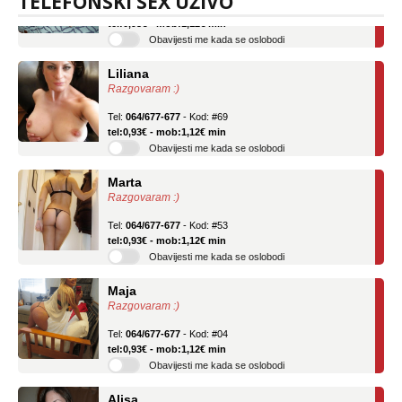
TELEFONSKI SEX UŽIVO
Tel:
064/677-677
- Kod: #136
tel:0,93€ - mob:1,12€ min
Obavijesti me kada se oslobodi
Liliana
Razgovaram :)
Tel:
064/677-677
- Kod: #69
tel:0,93€ - mob:1,12€ min
Obavijesti me kada se oslobodi
Marta
Razgovaram :)
Tel:
064/677-677
- Kod: #53
tel:0,93€ - mob:1,12€ min
Obavijesti me kada se oslobodi
Maja
Razgovaram :)
Tel:
064/677-677
- Kod: #04
tel:0,93€ - mob:1,12€ min
Obavijesti me kada se oslobodi
Alisa