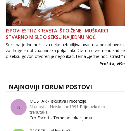
ISPOVIJESTI IZ KREVETA: ŠTO ŽENE I MUŠKARCI
STVARNO MISLE O SEKSU NA JEDNU NOĆ
Seks na jednu noć – za neke uzbudljiva avantura bez obaveza,
za druge emotivna minska polja. Iako živimo u vremenu kad se
o seksu govori otvorenije nego ikad, tema „jedne noći strasti“ i
dalje izaziva burne rasprave. Što zapravo misle žene, a što
Pročitaj više
muškarci? Jesu...
NAJNOVIJI FORUM POSTOVI
MOSTAR - Iskustva i recenzije
Najnovija: Neiskusan1991
Prije nekoliko
N
trenutaka
Cro Escort - Teme po lokacijama
ZAGREB - Jel bio tko?