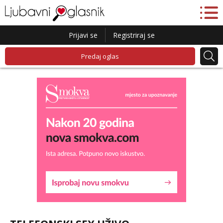
Prijavi se
Registriraj se
Predaj oglas
Lucija
Razgovaram :)