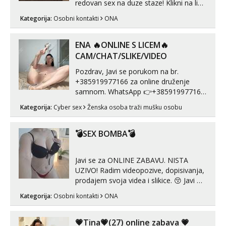
redovan sex na duze staze! Klikni na link
ispod i nadji me tamo, cekam te!
Kategorija:
Osobni kontakti
ONA
ENA 🔥ONLINE S LICEM🔥
CAM/CHAT/SLIKE/VIDEO
Pozdrav, Javi se porukom na br.
+385919977166 za online druženje
samnom. WhatsApp 👉+385919977166
Telegram 👉@enafriedrichkis Radim
Kategorija:
Cyber sex
Ženska osoba traži mušku osobu
videopozive s licem, solo i s partnerom,
kolegicama (Tina&Natali), razne
kombinacije halteri, haljine, štikle,
💣SEX BOMBA💣
samostojeće itd. Nudim svakakva videa
seksa, puš...
Javi se za ONLINE ZABAVU. NISTA
UZIVO! Radim videopozive, dopisivanja,
prodajem svoja videa i slikice. 😚 Javi mi
se porukom na Whatsupp, Viber ili
Kategorija:
Osobni kontakti
ONA
Telegram. +385 91 723 0045
💗Tina💗(27) online zabava 💗