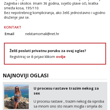
Zagreba i okolice. Imam 36 godina, svjetlo plave oči, kratka
smeđa kosa, 195/110.
Bez nepotrebnog kompliciranja, ako želiš jednostavno i ugodno
druženje javi se.
KONTAKT
Email
nekitamomali@net.hr
Želiš poslati privatnu poruku za ovaj oglas?
Registriraj se ili prijavi klikom
ovdje
NAJNOVIJI OGLASI
U procesu rastave trazim nekog za
sex
U procesu rastave , trazim nekog da isproba
sa mnom ono sto nisam mogla i smjela do