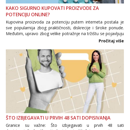
KAKO SIGURNO KUPOVATI PROIZVODE ZA
POTENCIJU ONLINE?
Kupovina proizvoda za potenciju putem interneta postala je
sve popularnija zbog praktičnosti, diskrecije i široke ponude.
Međutim, upravo zbog velike potražnje na tržištu se pojavljuju
i brojni krivotvoreni proizvodi, nepouzdane internetske
Pročitaj više
trgovine te proizvodi nepoznatog podrijetla. ...
ŠTO IZBJEGAVATI U PRVIH 48 SATI DOPISIVANJA
Granice su važne: Što izbjegavati u prvih 48 sati