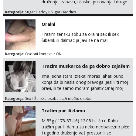
druženje, zabavu, izlaske, putovanja i druge
lijepe stvari na obostranu korist. Ako si
Kategorija:
Sugar Daddy
Sugar Daddies
otvorena, komunikativna, zgodna i atraktivna
javi se na moj email:
Oralni
markodalic37@gmail.com
Trazim zensku sobu za oralni sex ili sex.
Šibenik ili dalmacija Javi se na mail
Kategorija:
Osobni kontakti
ON
Trazim muskarca da ga dobro zajašem
Ima jedna stara izreka: moras jahati puno
konja da bi nasla onog pravoga. Jesi li ti moj
pravi, ili te samo moram jahati? Onaj moj
bivsi je bio samo konj hahahahah Klikni niže
Kategorija:
Sex
Ženska osoba traži mušku osobu
na sexdater link i javi mi se tamo....
Tražim par ili damu
M 55g ( 178-87-16) 12.08 bit ću u Rabu
tražim par ili damu za neko neobavezno piće
I ugodno druženje Vaš prostor ili se