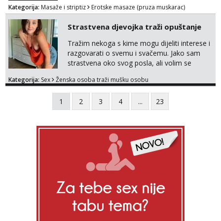
Kategorija:
Masaže i striptiz
Erotske masaze (pruza muskarac)
Strastvena djevojka traži opuštanje
Tražim nekoga s kime mogu dijeliti interese i
razgovarati o svemu i svačemu. Jako sam
strastvena oko svog posla, ali volim se
opustiti i provesti vrijeme s prijateljima.
Kategorija:
Sex
Ženska osoba traži mušku osobu
Voljela bi naci nekoga pa da se nemoram
samo s prijateljima opustati ;) Klikni na link
1
2
3
4
...
23
ispod i nadji me tamo, cekam te!