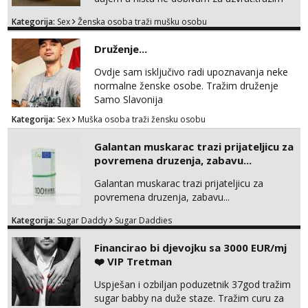
muskarca koji ce zadovoljiti moje potrebe,ne
Kategorija:
Sex
Ženska osoba traži mušku osobu
trazim puno samo malo njeznosti i
razumjevanja. volim njezan seks i njezne
Druženje...
poljupce po tijelu koji me jako
pale,obozavam kad muskarac preuzme
Ovdje sam isključivo radi upoznavanja neke
kontrolu . javi se :) Klikni na link ispod i nadji
normalne ženske osobe. Tražim druženje
me tamo, cekam te!
Samo Slavonija
Kategorija:
Sex
Muška osoba traži žensku osobu
Galantan muskarac trazi prijateljicu za
povremena druzenja, zabavu...
Galantan muskarac trazi prijateljicu za
povremena druzenja, zabavu...
Kategorija:
Sugar Daddy
Sugar Daddies
Financirao bi djevojku sa 3000 EUR/mj
❤️ VIP Tretman
Uspješan i ozbiljan poduzetnik 37god tražim
sugar babby na duže staze. Tražim curu za