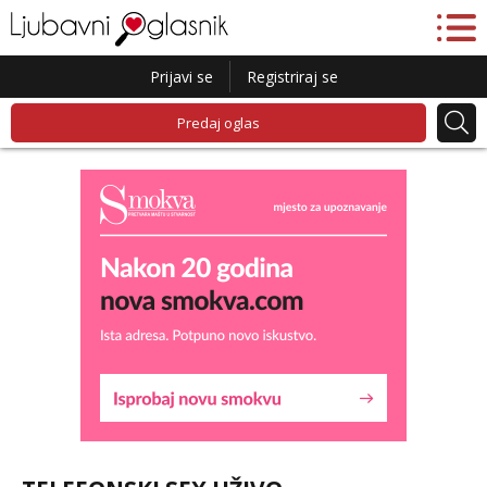
Prijavi se
Registriraj se
Predaj oglas
Lucija
Razgovaram :)
Tel:
064/677-677
- Kod: #136
tel:0,93€ - mob:1,12€ min