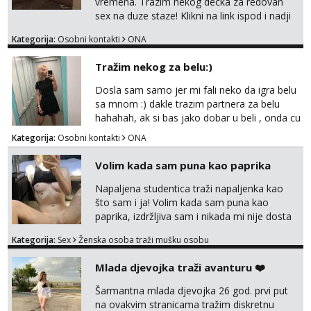
vremena. Trazim nekog decka za redovan
sex na duze staze! Klikni na link ispod i nadji
me tamo, cekam te!
Kategorija:
Osobni kontakti
ONA
Tražim nekog za belu:)
Dosla sam samo jer mi fali neko da igra belu
sa mnom :) dakle trazim partnera za belu
hahahah, ak si bas jako dobar u beli , onda cu
razmislit za dalje Klikni na link ispod i nadji me
Kategorija:
Osobni kontakti
ONA
tamo, cekam te!
Volim kada sam puna kao paprika
Napaljena studentica traži napaljenka kao
što sam i ja! Volim kada sam puna kao
paprika, izdržljiva sam i nikada mi nije dosta
seksa. Volim grubi seks i više puta dnevno
Kategorija:
Sex
Ženska osoba traži mušku osobu
bilo kad i bilo gdje zato se javi što prije da
me isprobaš Klikni na link ispod i nadji me
Mlada djevojka traži avanturu ❤️
tamo, cekam te!
Šarmantna mlada djevojka 26 god. prvi put
na ovakvim stranicama tražim diskretnu