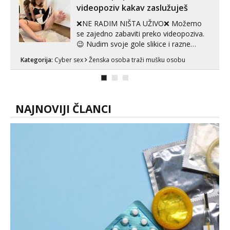
videopoziv kakav zaslužuješ
❌NE RADIM NIŠTA UŽIVO❌ Možemo
se zajedno zabaviti preko videopoziva.
😉 Nudim svoje gole slikice i razne
videouradke. 🤩 Za online zabavu pošalji
Kategorija:
Cyber sex
Ženska osoba traži mušku osobu
poruku na Whatsapp, Telegram ili Viber.
😎 +385 91 912 3322 Za provjeru moje
autentičnosti možeš me vidjeti na
videopozivu. 😉 S vama sam vec 5 ...
NAJNOVIJI ČLANCI