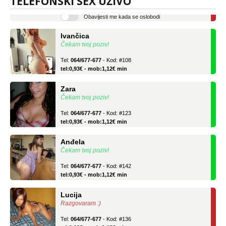
TELEFONSKI SEX UŽIVO
Obavijesti me kada se oslobodi
Ivančica
Čekam tvoj poziv!
Tel:
064/677-677
- Kod: #108
tel:0,93€ - mob:1,12€ min
Zara
Čekam tvoj poziv!
Tel:
064/677-677
- Kod: #123
tel:0,93€ - mob:1,12€ min
Anđela
Čekam tvoj poziv!
Tel:
064/677-677
- Kod: #142
tel:0,93€ - mob:1,12€ min
Lucija
Razgovaram :)
Tel:
064/677-677
- Kod: #136
tel:0,93€ - mob:1,12€ min