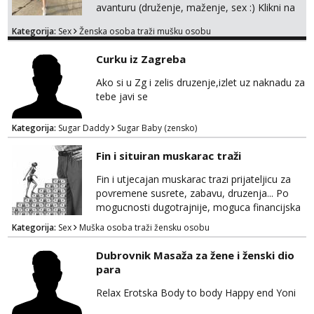
avanturu (druženje, maženje, sex :) Klikni na
link ispod i nadji me tamo, cekam te!
Kategorija:
Sex
Ženska osoba traži mušku osobu
Curku iz Zagreba
Ako si u Zg i zelis druzenje,izlet uz naknadu za
tebe javi se
Kategorija:
Sugar Daddy
Sugar Baby (zensko)
Fin i situiran muskarac traži
Fin i utjecajan muskarac trazi prijateljicu za
povremene susrete, zabavu, druzenja... Po
mogucnosti dugotrajnije, moguca financijska
potpora!
Kategorija:
Sex
Muška osoba traži žensku osobu
Dubrovnik Masaža za žene i ženski dio
para
Relax Erotska Body to body Happy end Yoni