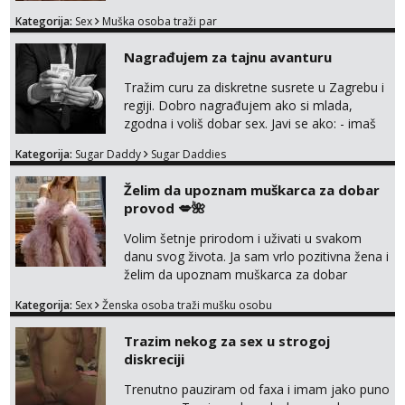
odvezemo gumenjakom na nekoj osamoj
Kategorija:
Sex
Muška osoba traži par
plaži na noćno kupanje Kontakt
trata.vrh@gmail.com
Nagrađujem za tajnu avanturu
Tražim curu za diskretne susrete u Zagrebu i
regiji. Dobro nagrađujem ako si mlada,
zgodna i voliš dobar sex. Javi se ako: - imaš
do 25 godina - imaš do 65 kg - imaš dugu
Kategorija:
Sugar Daddy
Sugar Daddies
kosu - se dobro ljubiš - si fleksibilna s
vremenom (jer ga nemam previše) i
Želim da upoznam muškarca za dobar
dostupna radnim danom (vikendi i noći su za
provod 💋🌺
obitelj) - vodiš brigu o zdravlju i koristiš
zaštitu Ne javljajte se: - debele - frajeri i
Volim šetnje prirodom i uživati u svakom
paro...
danu svog života. Ja sam vrlo pozitivna žena i
želim da upoznam muškarca za dobar
provod, naravno može i nešto više.💋🌺 Klikni
Kategorija:
Sex
Ženska osoba traži mušku osobu
na link ispod i nadji me tamo, cekam te!
Trazim nekog za sex u strogoj
diskreciji
Trenutno pauziram od faxa i imam jako puno