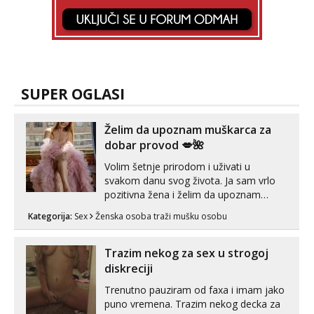
SUPER OGLASI
Želim da upoznam muškarca za
dobar provod 💋🌺
Volim šetnje prirodom i uživati u
svakom danu svog života. Ja sam vrlo
pozitivna žena i želim da upoznam
muškarca za dobar provod, naravno
Kategorija:
Sex
Ženska osoba traži mušku osobu
može i nešto više.💋🌺 Klikni na link
ispod i nadji me tamo, cekam te!
Trazim nekog za sex u strogoj
diskreciji
Trenutno pauziram od faxa i imam jako
puno vremena. Trazim nekog decka za