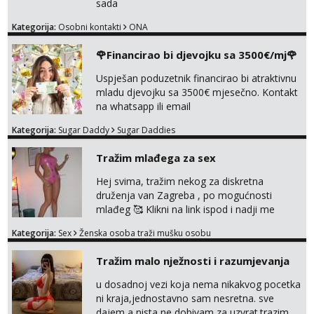
sada
Kategorija:
Osobni kontakti
ONA
🌹Financirao bi djevojku sa 3500€/mj🌹
Uspješan poduzetnik financirao bi atraktivnu
mladu djevojku sa 3500€ mjesečno. Kontakt
na whatsapp ili email
Kategorija:
Sugar Daddy
Sugar Daddies
Tražim mlađega za sex
Hej svima, tražim nekog za diskretna
druženja van Zagreba , po mogućnosti
mlađeg 🥰 Klikni na link ispod i nadji me
tamo, cekam te!
Kategorija:
Sex
Ženska osoba traži mušku osobu
Tražim malo nježnosti i razumjevanja
u dosadnoj vezi koja nema nikakvog pocetka
ni kraja,jednostavno sam nesretna. sve
dajem a nista ne dobivam za uzvrat.trazim